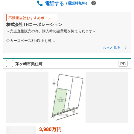
電話する
（通話料無料）
不動産会社おすすめポイント
株式会社THコーポレーション
～売主直接販売の為、購入時の諸費用を抑えられます～
◇カースペース3台以上も可
◇公園まで3分、小学校まで徒歩10分以内
もっと見る
◇南西角地につき陽当たり良好
◇建築条件外し可能！理想を叶える自由設計
茅ヶ崎市美住町
PR
3,980万円