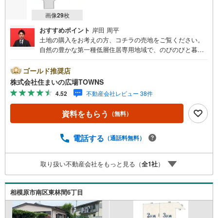
画像
29
枚
おすすめポイント
岸田 周平
土地の購入をお考えの方、コチラの売地をご覧ください。
自然の豊かな第一種低層住居専用地域で、のびのびと暮ら
してみませんか。住宅用地なので、新しい住まいの場所と
しておすすめです。土地面積は176.13平米（実測）となっ
ゴールド推奨店
ています。【年中無休/9:00～21:00】人気物件は特にお問
株式会社住まいの広場TOWNS
い合わせが集中するため、お早めにお電話下さい。「室
4.52
不動産会社レビュー 38件
内・現地を見学する」ボタンよりご予約頂くとご見学がス
ムーズです。■その他、各種ご相談も承っております。○住
資料をもらう
（無料）
宅ローンのご相談○ライフプランのシミュレーション■住ま
いの広場TOWNSからお客様へ経験豊富なスタッフが親身に
なってお客様に合った物件をご紹介させて頂きます！ /他社
電話する
（通話料無料）
様掲載物件も併せてご紹介可能ですのでお気軽にお問い合
わせ下さい♪駐車場もございますので、お車でのお越しも
取り扱い不動産会社をもっと見る（
全
1
社
）
大歓迎です！
相模原市南区東林間6丁目