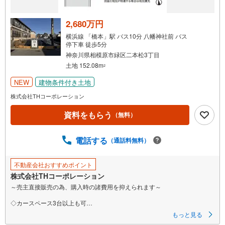
取
る
2,680万円
・
横浜線 「橋本」駅 バス10分 八幡神社前 バス
条
停下車 徒歩5分
件
神奈川県相模原市緑区二本松3丁目
を
土地 152.08m
2
マ
NEW
建物条件付き土地
イ
株式会社THコーポレーション
ペ
ー
資料をもらう
（無料）
ジ
に
電話する
（通話料無料）
保
存
す
不動産会社おすすめポイント
る
株式会社THコーポレーション
～売主直接販売の為、購入時の諸費用を抑えられます～
◇カースペース3台以上も可
◇公園まで3分、小学校まで徒歩10分以内
もっと見る
◇南西角地につき陽当たり良好