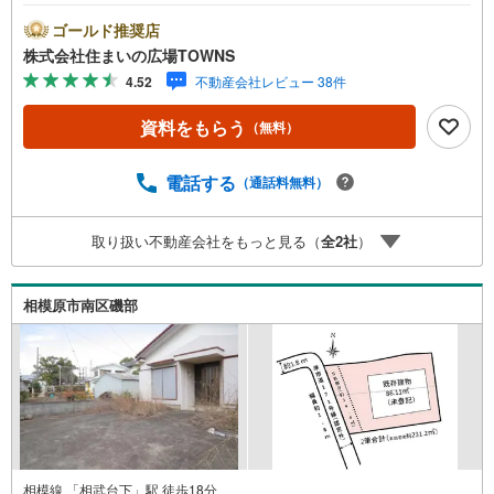
種中高層住居専用地域はおすすめですよ。住みやすい環境
の整った住宅用地なのでおすすめです。土地購入をお考え
ゴールド推奨店
の方に好条件の売地が多数あります。傾斜地より建築が楽
株式会社住まいの広場TOWNS
な平坦地です。【年中無休/9:00～21:00】人気物件は特に
4.52
不動産会社レビュー 38件
お問い合わせが集中するため、お早めにお電話下さい。
「室内・現地を見学する」ボタンよりご予約頂くとご見学
資料をもらう
（無料）
がスムーズです。■その他、各種ご相談も承っております。
○住宅ローンのご相談○ライフプランのシミュレーション■
住まいの広場TOWNSからお客様へ経験豊富なスタッフが親
電話する
（通話料無料）
身になってお客様に合った物件をご紹介させて頂きます！ /
他社様掲載物件も併せてご紹介可能ですのでお気軽にお問
取り扱い不動産会社をもっと見る（
全
2
社
）
い合わせ下さい♪駐車場もございますので、お車でのお越
しも大歓迎です！
相模原市南区磯部
相模線 「相武台下」駅 徒歩18分