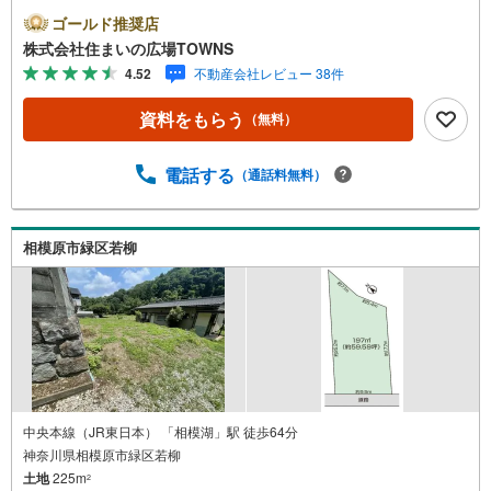
積は198.41平米（公簿）です。環境の良いエリアにある売
ゴールド推奨店
地です。こちらは住宅用地です。【年中無休/9:00～21:0
株式会社住まいの広場TOWNS
0】人気物件は特にお問い合わせが集中するため、お早めに
4.52
不動産会社レビュー 38件
お電話下さい。「室内・現地を見学する」ボタンよりご予
約頂くとご見学がスムーズです。■その他、各種ご相談も承
資料をもらう
（無料）
っております。○住宅ローンのご相談○ライフプランのシミ
ュレーション■住まいの広場TOWNSからお客様へ経験豊富
なスタッフが親身になってお客様に合った物件をご紹介さ
電話する
（通話料無料）
せて頂きます！ /他社様掲載物件も併せてご紹介可能ですの
でお気軽にお問い合わせ下さい♪駐車場もございますの
で、お車でのお越しも大歓迎です！
相模原市緑区若柳
中央本線（JR東日本） 「相模湖」駅 徒歩64分
神奈川県相模原市緑区若柳
土地
225m
2