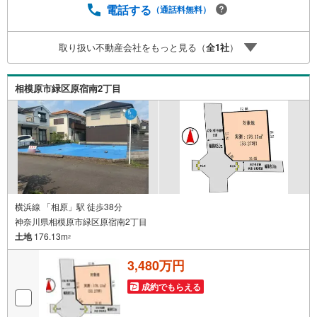
す。■その他、各種ご相談も承っております。○住宅ローン
電話する
（通話料無料）
のご相談○ライフプランのシミュレーション■住まいの広場
TOWNSからお客様へ経験豊富なスタッフが親身になってお
取り扱い不動産会社をもっと見る（
全
1
社
）
客様に合った物件をご紹介させて頂きます！ /他社様掲載物
件も併せてご紹介可能ですのでお気軽にお問い合わせ下さ
い♪駐車場もございますので、お車でのお越しも大歓迎で
相模原市緑区原宿南2丁目
す！
横浜線 「相原」駅 徒歩38分
神奈川県相模原市緑区原宿南2丁目
土地
176.13m
2
3,480万円
成約でもらえる