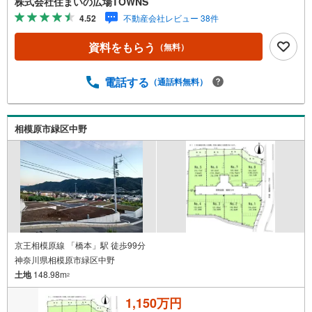
株式会社住まいの広場TOWNS
住宅の良好な住環境を守るための地域です。【年中無休/9:
4.52
不動産会社レビュー 38件
00～21:00】人気物件は特にお問い合わせが集中するため、
お早めにお電話下さい。「室内・現地を見学する」ボタン
資料をもらう
（無料）
よりご予約頂くとご見学がスムーズです。■その他、各種ご
相談も承っております。○住宅ローンのご相談○ライフプラ
ンのシミュレーション■住まいの広場TOWNSからお客様へ
電話する
（通話料無料）
経験豊富なスタッフが親身になってお客様に合った物件を
ご紹介させて頂きます！ /他社様掲載物件も併せてご紹介可
能ですのでお気軽にお問い合わせ下さい♪駐車場もござい
相模原市緑区中野
ますので、お車でのお越しも大歓迎です！
京王相模原線 「橋本」駅 徒歩99分
神奈川県相模原市緑区中野
土地
148.98m
2
1,150万円