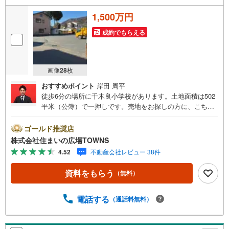
1,500万円
成約でもらえる
画像
28
枚
おすすめポイント
岸田 周平
徒歩6分の場所に千木良小学校があります。土地面積は502
平米（公簿）で一押しです。売地をお探しの方に、こちら
の土地はイチオシです。平坦地なので、擁壁・造成費用を
削減できます。立地する第一種中高層住居専用地域では、
ゴールド推奨店
一定の制限内で教育施設に加え、医療福祉施設、さらに小
株式会社住まいの広場TOWNS
規模な店舗や飲食店などの建設が認められている地域で
4.52
不動産会社レビュー 38件
す。住まいに適した周辺環境の整っている住宅用地はこち
らとなっています。【年中無休/9:00～21:00】人気物件は
資料をもらう
（無料）
特にお問い合わせが集中するため、お早めにお電話下さ
い。「室内・現地を見学する」ボタンよりご予約頂くとご
見学がスムーズです。■その他、各種ご相談も承っておりま
電話する
（通話料無料）
す。○住宅ローンのご相談○ライフプランのシミュレーショ
ン■住まいの広場TOWNSからお客様へ経験豊富なスタッフ
が親身になってお客様に合った物件をご紹介させて頂きま