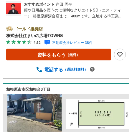
おすすめポイント
岸田 周平
薬や日用品を買うのに便利なクリエイトSD（エス・ディ
ー） 相模原麻溝台店まで、408mです。立地する準工業地
域は、主に軽工業の工場やサービス施設等が立地し、危険
性・環境悪化が大きい工場のほかはほとんど建てられる地
ゴールド推奨店
域です。土地の購入をご検討の方にお勧めの売地となって
株式会社住まいの広場TOWNS
います。土地面積は100.11平米（公簿）でイチオシ。周囲
4.52
不動産会社レビュー 38件
の環境もきっと満足して頂ける住宅用地です。ぜひご覧く
ださい。【年中無休/9:00～21:00】人気物件は特にお問い
資料をもらう
（無料）
合わせが集中するため、お早めにお電話下さい。「室内・
現地を見学する」ボタンよりご予約頂くとご見学がスムー
ズです。■その他、各種ご相談も承っております。○住宅ロ
電話する
（通話料無料）
ーンのご相談○ライフプランのシミュレーション■住まいの
広場TOWNSからお客様へ経験豊富なスタッフが親身になっ
てお客様に合った物件をご紹介させて頂きます！ /他社様掲
相模原市南区相模台3丁目
載物件も併せてご紹介可能ですのでお気軽にお問い合わせ
下さい♪駐車場もございますので、お車でのお越しも大歓
迎です！