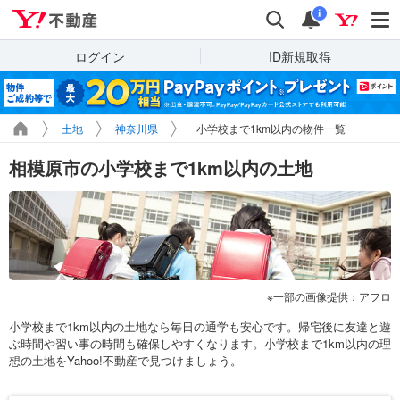
Yahoo!不動産
検索
通知
i
ログイン
ID新規取得
土地
神奈川県
小学校まで1km以内の物件一覧
相模原市の小学校まで1km以内の土地
一部の画像提供：アフロ
小学校まで1km以内の土地なら毎日の通学も安心です。帰宅後に友達と遊
ぶ時間や習い事の時間も確保しやすくなります。小学校まで1km以内の理
想の土地をYahoo!不動産で見つけましょう。