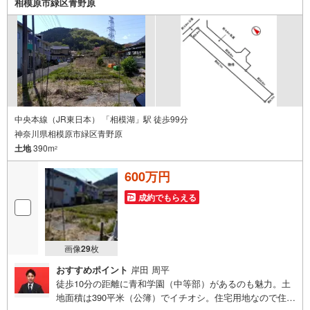
相模原市緑区青野原
中央本線（JR東日本） 「相模湖」駅 徒歩99分
神奈川県相模原市緑区青野原
土地
390m
2
600万円
成約でもらえる
画像
29
枚
おすすめポイント
岸田 周平
徒歩10分の距離に青和学園（中等部）があるのも魅力。土
地面積は390平米（公簿）でイチオシ。住宅用地なので住ま