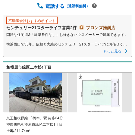
電話する
（通話料無料）
不動産会社おすすめポイント
センチュリー21スターライフ営業2課
ブロンズ推奨店
閑静な住宅街♪「建築条件なし」お好きなハウスメーカーで建築できます。
横浜西口で35年。信頼と実績のセンチュリー21スターライフにお任せくだ
さい。
もっと見る
インターネット未公開やセンチュリー21ならではの物件も豊富にご用意し
ております。
横浜駅西口より徒歩5分。お車でのご来店も可能です。
相模原市緑区二本松1丁目
「センチュリオン獲得店舗」
全国約970店舗あるセンチュリー21のお店。その中でも、アメリカ本部が
設ける一定基準を満たした、上位4％しか受賞できない賞。それが「センチ
ュリオン」です。 弊社はそのセンチュリオンを2003年から欠かすことなく
受賞し続けております。
「住宅ローン相談会」
お客様にあった無理のない住宅ローンの試算やご購入の際に実際かかる諸
費用の概算も行っております。人生最大のお買い物になりますので、しっ
かりとした資金計画のアドバイスをさせて頂きます。
京王相模原線 「橋本」駅 徒歩24分
神奈川県相模原市緑区二本松1丁目
当社では来店しなくても物件の見学ができるオンライン内見を実施してい
土地
211.74m
ます。
2