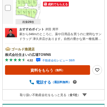
成約でもらえる
画像
29
枚
おすすめポイント
岸田 周平
家から346mのところに、薬や日用品を買うのに便利なサン
ドラッグ 津久井店があります。自然の豊かな第一種低層住
居専用地域で、のびのびと暮らしてみませんか。住宅用地
なので住まいに適した周辺環境の整っており、快適な生活
ゴールド推奨店
が期待できるのではないでしょうか。周辺環境が充実して
株式会社住まいの広場TOWNS
いる売地はこちらです。土地面積は148.98平米（公簿）で
4.52
不動産会社レビュー 38件
一押しです。【年中無休/9:00～21:00】人気物件は特にお
問い合わせが集中するため、お早めにお電話下さい。「室
資料をもらう
（無料）
内・現地を見学する」ボタンよりご予約頂くとご見学がス
ムーズです。■その他、各種ご相談も承っております。○住
宅ローンのご相談○ライフプランのシミュレーション■住ま
電話する
（通話料無料）
いの広場TOWNSからお客様へ経験豊富なスタッフが親身に
なってお客様に合った物件をご紹介させて頂きます！ /他社
取り扱い不動産会社をもっと見る（
全
1
社
）
様掲載物件も併せてご紹介可能ですのでお気軽にお問い合
わせ下さい♪駐車場もございますので、お車でのお越しも
大歓迎です！