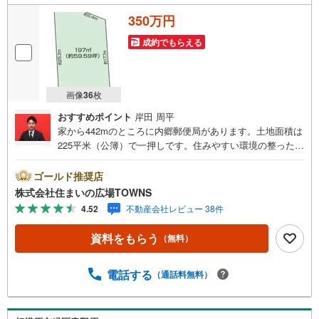
350万円
成約でもらえる
画像
36
枚
おすすめポイント
岸田 周平
家から442mのところに内郷郵便局があります。土地面積は
225平米（公簿）で一押しです。住みやすい環境の整った住
宅用地なのでおすすめです。土地購入をお考えの方におす
すめなのがこちらの売地。【年中無休/9:00～21:00】人気
ゴールド推奨店
物件は特にお問い合わせが集中するため、お早めにお電話
株式会社住まいの広場TOWNS
下さい。「室内・現地を見学する」ボタンよりご予約頂く
4.52
不動産会社レビュー 38件
とご見学がスムーズです。■その他、各種ご相談も承ってお
ります。○住宅ローンのご相談○ライフプランのシミュレー
資料をもらう
（無料）
ション■住まいの広場TOWNSからお客様へ経験豊富なスタ
ッフが親身になってお客様に合った物件をご紹介させて頂
きます！ /他社様掲載物件も併せてご紹介可能ですのでお気
電話する
（通話料無料）
軽にお問い合わせ下さい♪駐車場もございますので、お車
でのお越しも大歓迎です！