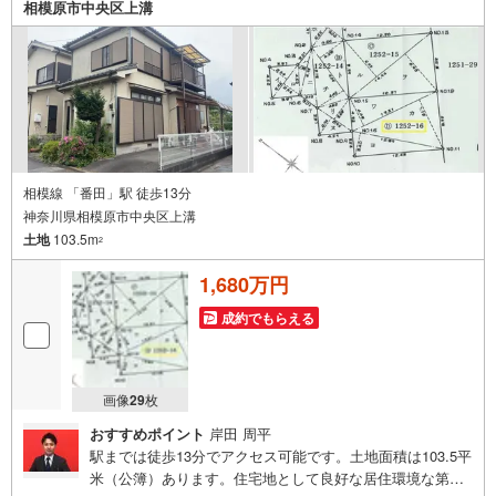
相模原市中央区上溝
相模線 「番田」駅 徒歩13分
神奈川県相模原市中央区上溝
土地
103.5m
2
1,680万円
成約でもらえる
画像
29
枚
おすすめポイント
岸田 周平
駅までは徒歩13分でアクセス可能です。土地面積は103.5平
米（公簿）あります。住宅地として良好な居住環境な第一