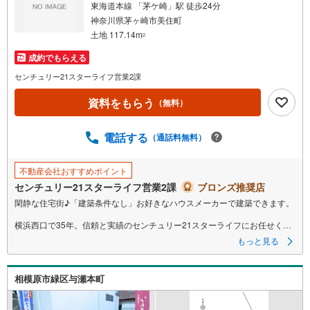
東海道本線 「茅ケ崎」駅 徒歩24分
神奈川県茅ヶ崎市美住町
土地 117.14m
2
成約でもらえる
センチュリー21スターライフ営業2課
資料をもらう
（無料）
電話する
（通話料無料）
不動産会社おすすめポイント
センチュリー21スターライフ営業2課
ブロンズ推奨店
閑静な住宅街♪「建築条件なし」お好きなハウスメーカーで建築できます。
横浜西口で35年。信頼と実績のセンチュリー21スターライフにお任せくだ
さい。
もっと見る
インターネット未公開やセンチュリー21ならではの物件も豊富にご用意し
ております。
横浜駅西口より徒歩5分。お車でのご来店も可能です。
相模原市緑区与瀬本町
「センチュリオン獲得店舗」
全国約970店舗あるセンチュリー21のお店。その中でも、アメリカ本部が