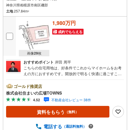
神奈川県相模原市南区磯部
土地
257.84m
2
1,980万円
成約でもらえる
画像
29
枚
おすすめポイント
岸田 周平
こちらの住宅用地は、好条件でこれからマイホームをお考
えの方におすすめです。開放的で明るく快適に過ごすこと
ができる第一種低層住居専用地域は、ニーズも高くおすす
めです。土地面積は257.84平米（公簿）となっておりま
ゴールド推奨店
す。傾斜地より建築が楽な平坦地です。コチラの土地は売
株式会社住まいの広場TOWNS
地となっており、土地購入予定の方にお勧めです。【年中
4.52
不動産会社レビュー 38件
無休/9:00～21:00】人気物件は特にお問い合わせが集中す
るため、お早めにお電話下さい。「室内・現地を見学す
資料をもらう
（無料）
る」ボタンよりご予約頂くとご見学がスムーズです。■その
他、各種ご相談も承っております。○住宅ローンのご相談○
ライフプランのシミュレーション■住まいの広場TOWNSか
電話する
（通話料無料）