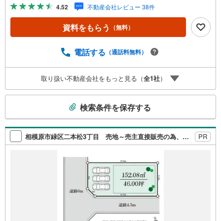
です。徒歩5分の場所に駅があります。住みやすい環境の整
4.52
不動産会社レビュー 38件
った住宅用地なのでおすすめです。【年中無休/9:00～21:0
0】人気物件は特にお問い合わせが集中するため、お早めに
資料をもらう
（無料）
お電話下さい。「室内・現地を見学する」ボタンよりご予
約頂くとご見学がスムーズです。■その他、各種ご相談も承
っております。○住宅ローンのご相談○ライフプランのシミ
電話する
（通話料無料）
ュレーション■住まいの広場TOWNSからお客様へ経験豊富
なスタッフが親身になってお客様に合った物件をご紹介さ
取り扱い不動産会社をもっと見る（
全
1
社
）
せて頂きます！ /他社様掲載物件も併せてご紹介可能ですの
でお気軽にお問い合わせ下さい♪駐車場もございますの
こ
で、お車でのお越しも大歓迎です！
検索条件を保存する
の
検
索
相模原市緑区二本松3丁目 売地～売主直接販売の為、購入時の諸費用を抑えられます～
PR
条
件
で
通
知
を
受
け