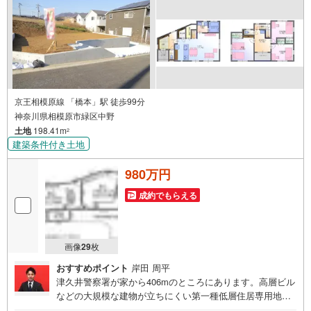
京王相模原線 「橋本」駅 徒歩99分
神奈川県相模原市緑区中野
土地
198.41m
2
建築条件付き土地
980万円
成約でもらえる
画像
29
枚
おすすめポイント
岸田 周平
津久井警察署が家から406mのところにあります。高層ビル
などの大規模な建物が立ちにくい第一種低層住居専用地域
なので、将来も静かに生活することができますよ。土地面