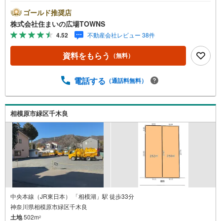
いに適した周辺環境の整っており、快適な生活が期待でき
るのではないでしょうか。周辺環境も良好なエリアにある
ゴールド推奨店
売地です。平坦地なので、買い物のときの道のりで負担抑
株式会社住まいの広場TOWNS
えることができますよ。【年中無休/9:00～21:00】人気物
4.52
不動産会社レビュー 38件
件は特にお問い合わせが集中するため、お早めにお電話下
さい。「室内・現地を見学する」ボタンよりご予約頂くと
資料をもらう
（無料）
ご見学がスムーズです。■その他、各種ご相談も承っており
ます。○住宅ローンのご相談○ライフプランのシミュレーシ
ョン■住まいの広場TOWNSからお客様へ経験豊富なスタッ
電話する
（通話料無料）
フが親身になってお客様に合った物件をご紹介させて頂き
ます！ /他社様掲載物件も併せてご紹介可能ですのでお気軽
にお問い合わせ下さい♪駐車場もございますので、お車で
相模原市緑区千木良
のお越しも大歓迎です！
中央本線（JR東日本） 「相模湖」駅 徒歩33分
神奈川県相模原市緑区千木良
土地
502m
2