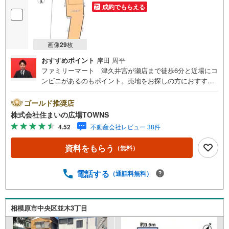
成約でもらえる
画像
29
枚
おすすめポイント
岸田 周平
ファミリーマート 津久井宮が瀬店まで徒歩6分と近場にコ
ンビニがあるのもポイント。売地をお探しの方におすすめ
の土地です。土地面積は231平米（公簿）でイチオシ。建築
プランの自由度が高い、平坦な地勢です。【年中無休/9:00
ゴールド推奨店
～21:00】人気物件は特にお問い合わせが集中するため、お
株式会社住まいの広場TOWNS
早めにお電話下さい。「室内・現地を見学する」ボタンよ
4.52
不動産会社レビュー 38件
りご予約頂くとご見学がスムーズです。■その他、各種ご相
談も承っております。○住宅ローンのご相談○ライフプラン
資料をもらう
（無料）
のシミュレーション■住まいの広場TOWNSからお客様へ経
験豊富なスタッフが親身になってお客様に合った物件をご
紹介させて頂きます！ /他社様掲載物件も併せてご紹介可能
電話する
（通話料無料）
ですのでお気軽にお問い合わせ下さい♪駐車場もございま
すので、お車でのお越しも大歓迎です！
相模原市中央区並木3丁目