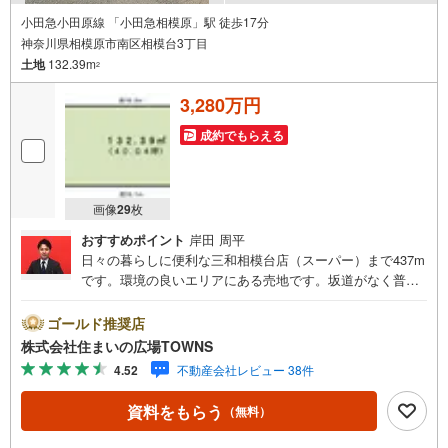
小田急小田原線 「小田急相模原」駅 徒歩17分
神奈川県相模原市南区相模台3丁目
土地
132.39m
2
3,280万円
成約でもらえる
画像
29
枚
おすすめポイント
岸田 周平
日々の暮らしに便利な三和相模台店（スーパー）まで437m
です。環境の良いエリアにある売地です。坂道がなく普段
の移動も負担がかかりにくい平坦地です。土地面積は132.3
9平米（公簿）でイチオシ。立地する第一種中高層住居専用
ゴールド推奨店
地域は、多くの建物が密集しておらず、オフィスビルの建
株式会社住まいの広場TOWNS
設も許可されていない地域です。住宅用地なので住みやす
4.52
不動産会社レビュー 38件
い環境が整っており、戸建てをお考えの方におすすめで
す。【年中無休/9:00～21:00】人気物件は特にお問い合わ
資料をもらう
（無料）
せが集中するため、お早めにお電話下さい。「室内・現地
を見学する」ボタンよりご予約頂くとご見学がスムーズで