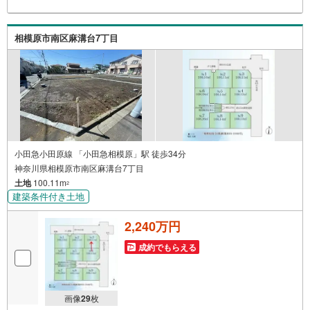
らお客様へ経験豊富なスタッフが親身になってお客様に合
った物件をご紹介させて頂きます！ /他社様掲載物件も併せ
てご紹介可能ですのでお気軽にお問い合わせ下さい♪駐車
相模原市南区麻溝台7丁目
場もございますので、お車でのお越しも大歓迎です！
小田急小田原線 「小田急相模原」駅 徒歩34分
神奈川県相模原市南区麻溝台7丁目
土地
100.11m
2
建築条件付き土地
2,240万円
成約でもらえる
画像
29
枚