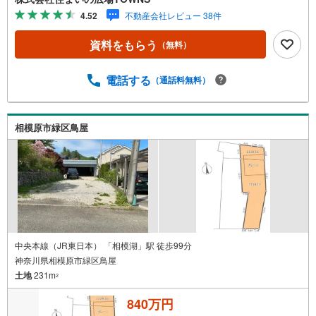
平米（公簿）。綺麗に整備された売地ですので、面倒な手
4.52
不動産会社レビュー 38件
入れなど必要ありません。【年中無休/9:00～21:00】人気
物件は特にお問い合わせが集中するため、お早めにお電話
資料をもらう
（無料）
下さい。「室内・現地を見学する」ボタンよりご予約頂く
とご見学がスムーズです。■その他、各種ご相談も承ってお
ります。○住宅ローンのご相談○ライフプランのシミュレー
電話する
（通話料無料）
ション■住まいの広場TOWNSからお客様へ経験豊富なスタ
ッフが親身になってお客様に合った物件をご紹介させて頂
きます！ /他社様掲載物件も併せてご紹介可能ですのでお気
相模原市緑区鳥屋
軽にお問い合わせ下さい♪駐車場もございますので、お車
でのお越しも大歓迎です！
中央本線（JR東日本） 「相模湖」駅 徒歩99分
神奈川県相模原市緑区鳥屋
土地
231m
2
840万円