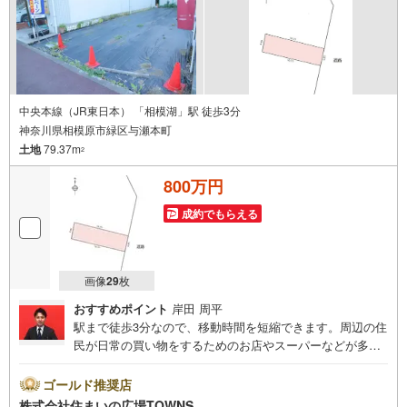
設ける一定基準を満たした、上位4％しか受賞できない賞。それが「センチ
ュリオン」です。 弊社はそのセンチュリオンを2003年から欠かすことなく
受賞し続けております。
「住宅ローン相談会」
お客様にあった無理のない住宅ローンの試算やご購入の際に実際かかる諸
費用の概算も行っております。人生最大のお買い物になりますので、しっ
かりとした資金計画のアドバイスをさせて頂きます。
中央本線（JR東日本） 「相模湖」駅 徒歩3分
神奈川県相模原市緑区与瀬本町
当社では来店しなくても物件の見学ができるオンライン内見を実施してい
土地
79.37m
ます。
2
ご希望のお客様は電話番号からお問い合わせいただき、担当営業にオンラ
イン内見をご希望の旨をお伝えください。
800万円
成約でもらえる
画像
29
枚
おすすめポイント
岸田 周平
駅まで徒歩3分なので、移動時間を短縮できます。周辺の住
民が日常の買い物をするためのお店やスーパーなどが多い
近隣商業地域。傾斜地よりも工事費をダウンさせやすいの
が平坦地です。周辺環境が新しい住まいを建てるのに適し
ゴールド推奨店
ている住宅用地です。広さの心配がいらない土地面積79.37
株式会社住まいの広場TOWNS