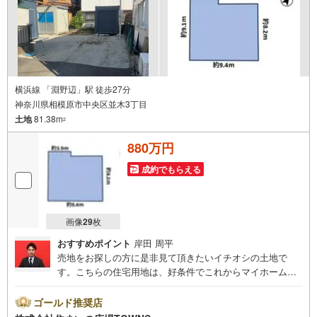
横浜線 「淵野辺」駅 徒歩27分
神奈川県相模原市中央区並木3丁目
土地
81.38m
2
880万円
成約でもらえる
画像
29
枚
おすすめポイント
岸田 周平
売地をお探しの方に是非見て頂きたいイチオシの土地で
す。こちらの住宅用地は、好条件でこれからマイホームを
お考えの方におすすめです。建築プランの自由度が高い、
平坦な地勢です。土地面積は81.38平米（公簿）でイチオ
ゴールド推奨店
シ。立地している第一種中高層住居専用地域とは、中高層