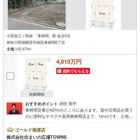
小田急江ノ島線 「東林間」駅 徒歩5分
神奈川県相模原市南区東林間6丁目
土地
102.47m
2
4,010万円
成約でもらえる
画像
30
枚
おすすめポイント
岸田 周平
東林間交番が437mのところにあります。薬や日用品を買う
のに便利なヤマグチ薬局東林間店まで、141mです。土地面
積は102.47平米（公簿）あります。開放的でゆったりとし
た街並みの第一種低層住居専用地域での生活はいかがです
ゴールド推奨店
か。売地をお探しの方に是非見て頂きたいイチオシの土地
株式会社住まいの広場TOWNS