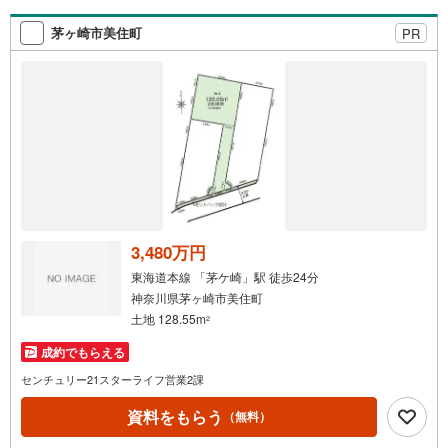
◇建築条件外し可能！理想を叶える自由設計
茅ヶ崎市美住町
PR
3,480万円
東海道本線 「茅ケ崎」駅 徒歩24分
神奈川県茅ヶ崎市美住町
土地 128.55m
2
成約でもらえる
センチュリー21スターライフ営業2課
資料をもらう
（無料）