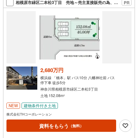
相模原市緑区二本松3丁目 売地～売主直接販売の為、購入時の諸費用を抑えられます～
PR
す！ /他社様掲載物件も併せてご紹介可能ですのでお気軽に
お問い合わせ下さい♪駐車場もございますので、お車での
お越しも大歓迎です！
2,680万円
横浜線 「橋本」駅 バス10分 八幡神社前 バス
停下車 徒歩5分
神奈川県相模原市緑区二本松3丁目
土地 152.08m
2
NEW
建物条件付き土地
株式会社THコーポレーション
資料をもらう
（無料）