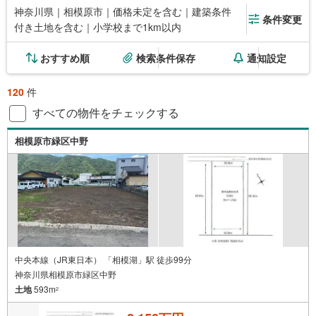
神奈川県｜相模原市｜価格未定を含む｜建築条件
条件変更
付き土地を含む｜小学校まで1km以内
おすすめ順
検索条件保存
通知設定
120
件
すべての物件をチェックする
相模原市緑区中野
中央本線（JR東日本） 「相模湖」駅 徒歩99分
神奈川県相模原市緑区中野
土地
593m
2