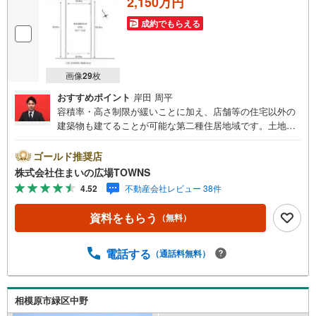
2,150万円
成約でもらえる
画像
29
枚
おすすめポイント
岸田 周平
容積率・高さ制限が緩いことに加え、店舗等の住宅以外の
建築物も建てることが可能な第二種住居地域です。土地面
積は593平米（公簿）です。こちらの売地はニーズも高い土
地です。新しい住まいをお考えの方に、好条件の住宅用地
ゴールド推奨店
はこちらです。買い物の際の道のりも楽になりやすい平坦
株式会社住まいの広場TOWNS
地です。【年中無休/9:00～21:00】人気物件は特にお問い
4.52
不動産会社レビュー 38件
合わせが集中するため、お早めにお電話下さい。「室内・
現地を見学する」ボタンよりご予約頂くとご見学がスムー
資料をもらう
（無料）
ズです。■その他、各種ご相談も承っております。○住宅ロ
ーンのご相談○ライフプランのシミュレーション■住まいの
広場TOWNSからお客様へ経験豊富なスタッフが親身になっ
電話する
（通話料無料）
てお客様に合った物件をご紹介させて頂きます！ /他社様掲
載物件も併せてご紹介可能ですのでお気軽にお問い合わせ
下さい♪駐車場もございますので、お車でのお越しも大歓
相模原市緑区中野
迎です！