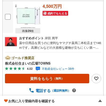
ご希望のお客様は電話番号からお問い合わせいただき、担当営業にオンラ
イン内見をご希望の旨をお伝えください。
4,500万円
成約でもらえる
画像
29
枚
おすすめポイント
岸田 周平
薬や日用品を買うのに便利なヤマグチ薬局二本松店まで146
mです。高層ビルなどの大規模な建物が立ちにくい第一種
低層住居専用地域なので、将来も静かに生活することがで
きますよ。こちらは住宅用地です。イチオシの土地面積21
ゴールド推奨店
1.74平米（公簿）の土地です。こちらの売地はニーズも高
株式会社住まいの広場TOWNS
い土地です。【年中無休/9:00～21:00】人気物件は特にお
4.52
不動産会社レビュー 38件
問い合わせが集中するため、お早めにお電話下さい。「室
内・現地を見学する」ボタンよりご予約頂くとご見学がス
資料をもらう
（無料）
ムーズです。■その他、各種ご相談も承っております。○住
宅ローンのご相談○ライフプランのシミュレーション■住ま
いの広場TOWNSからお客様へ経験豊富なスタッフが親身に
電話する
（通話料無料）
なってお客様に合った物件をご紹介させて頂きます！ /他社
様掲載物件も併せてご紹介可能ですのでお気軽にお問い合
お気に入り登録内容を確認する
取り扱い不動産会社をもっと見る（
全
1
社
）
わせ下さい♪駐車場もございますので、お車でのお越しも