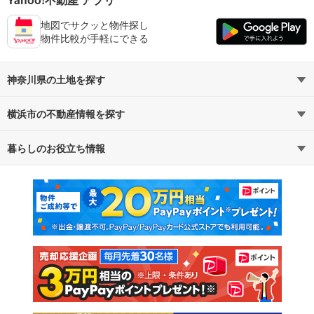
地図でサクッと物件探し
物件比較が手軽にできる
神奈川県の土地を探す
横浜市の不動産情報を探す
路線・駅から探す
地域から探す
暮らしのお役立ち情報
不動産・住宅
賃貸住宅
通勤・通学時間から探す
地図から探す
マンションカタログ
教えて！住まいの先生
新築マンション
中古マンション
新築一戸建て
中古一戸建て
注文住宅
土地
売却査定