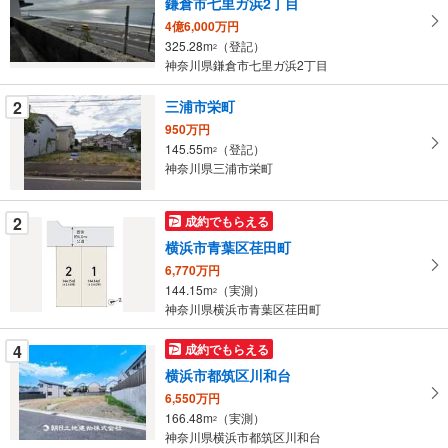
鎌倉市七里ガ浜2丁目
取
4億6,000万円
る
325.28m
（登記）
2
・
神奈川県鎌倉市七里ガ浜2丁目
条
件
2
三浦市栄町
を
950万円
マ
145.55m
（登記）
2
イ
神奈川県三浦市栄町
ペ
ー
2
成約でもらえる
ジ
横浜市青葉区荏田町
に
6,770万円
保
144.15m
（実測）
2
存
神奈川県横浜市青葉区荏田町
す
る
4
成約でもらえる
横浜市都筑区川和台
6,550万円
166.48m
（実測）
2
神奈川県横浜市都筑区川和台