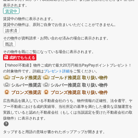
表示されます。
賃貸中
賃貸中の物件に表示されます。
賃貸中の物件は、原則ご自身でお住まいいただくことができません。
請求済
その物件が資料請求・お問い合わせ済みの場合に表示されます。
既読
その物件を既にご覧になっている場合に表示されます。
成約でもらえる
【Yahoo!不動産】物件ご成約で最大20万円相当PayPayポイントプレゼント！
の対象物件です。詳細は
プレゼント詳細
をご覧ください。
ゴールド推奨店
ゴールド推奨店 取り扱い物件
シルバー推奨店
シルバー推奨店 取り扱い物件
ブロンズ推奨店
ブロンズ推奨店 取り扱い物件
広告商品を購入している不動産会社のうち、物件情報の正確性、法令遵守、ヤ
フー不動産における成約実績等、当社所定の基準を満たした優良な店舗運営を
実践していると認めた不動産会社（もしくは当該認定を受けた不動産会社の取
扱物件）に表示されます。
タップすると用語の意味が書かれたポップアップが開きます。