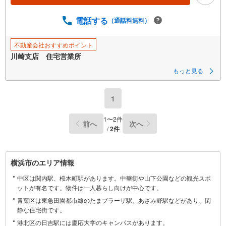
電話する
（通話料無料）
不動産会社おすすめポイント
川崎支店 住宅営業所
もっと見る
1
1
〜
2
件
前へ
次へ
/
2
件
横
横浜市のエリア情報
浜
中区は関内駅、桜木町駅があります。中華街や山下公園などの観光スポ
市
ットが有名です。物件は一人暮らし向けが中心です。
に
青葉区は東急田園都市線のたまプラーザ駅、あざみ野駅などがあり、閑
関
静な住宅街です。
す
港北区の日吉駅には慶応大学のキャンパスがあります。
る