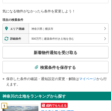
情
報
気になる物件がなかったら
条件を変更しよう！
現在の検索条件
神奈川県｜横浜市
エリア/路線
500万円｜建築条件付き土地を含む
詳細条件
こ
新着物件通知を受け取る
の
検
索
検索条件を保存する
条
件
保存した条件の確認・通知設定の変更・解除は
マイページ
から行
で
えます。
通
知
神奈川の土地をランキングから探す
を
受
1
成約でもらえる
け