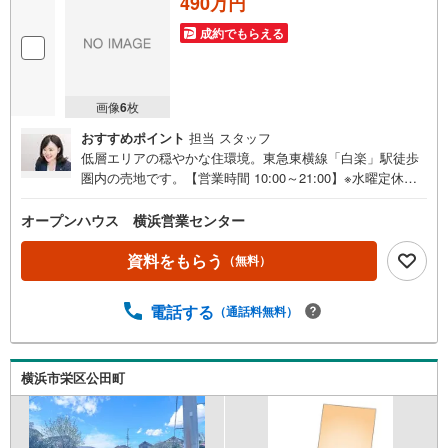
490万円
成約でもらえる
画像
6
枚
おすすめポイント
担当 スタッフ
低層エリアの穏やかな住環境。東急東横線「白楽」駅徒歩
圏内の売地です。【営業時間 10:00～21:00】※水曜定休上
記時間はお電話が繋がりやすくなっております。ぜひお気
軽にご連絡ください！現地を見学される場合は「室内・現
オープンハウス 横浜営業センター
地を見学する（無料）」ボタンよりご希望の日時をご記入
いただけますとスムーズにご案内が可能です。◎現地のご
資料をもらう
（無料）
案内について・平日や夜遅い時間帯もご案内が可能 ※定休
日を除く・経験豊富なスタッフが物件詳細を丁寧にご説明
電話する
（通話料無料）
いたします。・車でご自宅や最寄り駅等、ご指定の場所ま
で送迎します。・チャイルドシートのご用意ございます。
◎個別FP相談会 無料物件のご紹介だけでなく住宅ロー
ン・資金のご相談、まずは家探しについて話を聞きたいと
横浜市栄区公田町
いう方も大歓迎です！年間8000棟以上の限定物件を発表し
ているオープンハウスだから出会える物件が多数ございま
す。ぜひお気軽にご連絡・ご相談ください！※限定物件:当