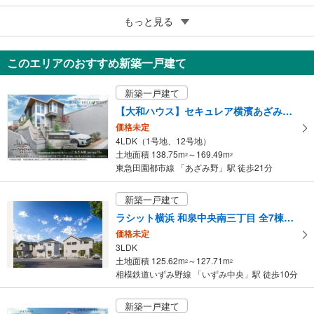
5
もっと見る
成約でもらえる
大和市下鶴間
3,780万円
このエリアのおすすめ新築一戸建て
191.62m
（登記）
2
神奈川県大和市下鶴間
新築一戸建て
【大和ハウス】セキュレア横濱あざみ野III GRACE HILL WEST（分譲住宅）
価格未定
4LDK（1号地、12号地）
土地面積 138.75m
～169.49m
2
2
東急田園都市線 「あざみ野」駅 徒歩21分
新築一戸建て
ラシット横浜 和泉中央南三丁目 全7棟ラシット横浜 和泉中央南三丁目 全7棟
価格未定
3LDK
土地面積 125.62m
～127.71m
2
2
相模鉄道いずみ野線 「いずみ中央」駅 徒歩10分
新築一戸建て