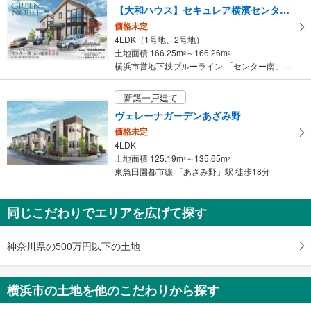
【大和ハウス】セキュレア横濱センター南 GREEN NOBLE（分譲住宅）
価格未定
4LDK（1号地、2号地）
土地面積 166.25m
～166.26m
2
2
横浜市営地下鉄ブルーライン 「センター南」駅 徒歩13分
新築一戸建て
ヴェレーナガーデンあざみ野
価格未定
4LDK
土地面積 125.19m
～135.65m
2
2
東急田園都市線 「あざみ野」駅 徒歩18分
同じこだわりでエリアを広げて探す
神奈川県の500万円以下の土地
横浜市の土地を他のこだわりから探す