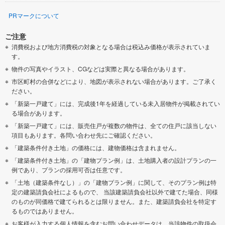
PRマークについて
ご注意
消費税および地方消費税の対象となる場合は税込み価格が表示されていま
す。
物件の写真やイラスト、CGなどは実際と異なる場合があります。
市区町村の合併などにより、地図が表示されない場合があります。ご了承く
ださい。
「新築一戸建て」には、完成後1年を経過している未入居物件が掲載されてい
る場合があります。
「新築一戸建て」には、販売住戸が複数の物件は、全ての住戸に該当しない
項目もあります。各問い合わせ先にご確認ください。
「建築条件付き土地」の価格には、建物価格は含まれません。
「建築条件付き土地」の「建物プラン例」は、土地購入者の設計プランの一
例であり、プランの採用可否は任意です。
「土地（建築条件なし）」の「建物プラン例」に関して、そのプラン例は特
定の建築請負会社によるもので、 当該建築請負会社以外で建てた場合、同様
のものが同価格で建てられるとは限りません。また、建築請負会社を特定す
るものではありません。
お客様が入力する個人情報を含むお問い合わせデータは、当該物件の取扱会