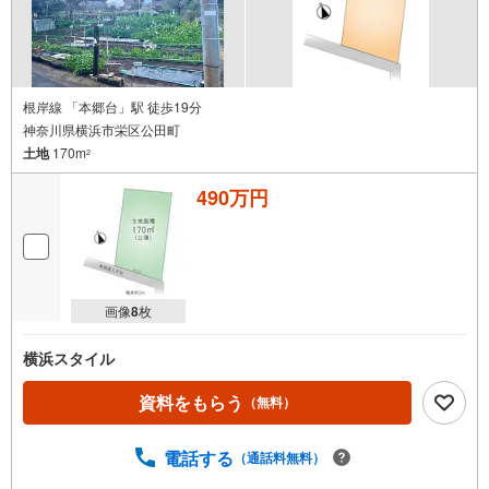
社のみ、もしくは当社を含めた数社でのみご紹介可能なオ
ープンハウス・ディベロップメントの物件
根岸線 「本郷台」駅 徒歩19分
神奈川県横浜市栄区公田町
土地
170m
2
490万円
画像
8
枚
横浜スタイル
資料をもらう
（無料）
電話する
（通話料無料）