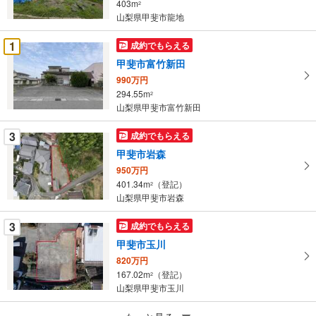
403m
2
・
山梨県甲斐市龍地
条
件
1
成約でもらえる
を
甲斐市富竹新田
マ
990万円
イ
294.55m
2
ペ
山梨県甲斐市富竹新田
ー
ジ
3
成約でもらえる
に
甲斐市岩森
保
950万円
存
401.34m
（登記）
2
す
山梨県甲斐市岩森
る
3
成約でもらえる
甲斐市玉川
820万円
167.02m
（登記）
2
山梨県甲斐市玉川
成約でもらえる