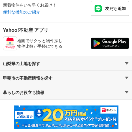
新着物件をいち早くお届け！
友だち追加
便利な機能のご紹介
Yahoo!不動産 アプリ
地図でサクッと物件探し
物件比較が手軽にできる
山梨県の土地を探す
甲斐市の不動産情報を探す
路線・駅から探す
地域から探す
暮らしのお役立ち情報
不動産・住宅
賃貸住宅
通勤・通学時間から探す
地図から探す
マンションカタログ
教えて！住まいの先生
新築マンション
中古マンション
新築一戸建て
中古一戸建て