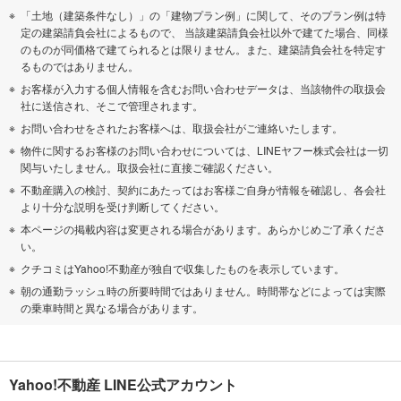
「土地（建築条件なし）」の「建物プラン例」に関して、そのプラン例は特
定の建築請負会社によるもので、 当該建築請負会社以外で建てた場合、同様
のものが同価格で建てられるとは限りません。また、建築請負会社を特定す
るものではありません。
お客様が入力する個人情報を含むお問い合わせデータは、当該物件の取扱会
社に送信され、そこで管理されます。
お問い合わせをされたお客様へは、取扱会社がご連絡いたします。
物件に関するお客様のお問い合わせについては、LINEヤフー株式会社は一切
関与いたしません。取扱会社に直接ご確認ください。
不動産購入の検討、契約にあたってはお客様ご自身が情報を確認し、各会社
より十分な説明を受け判断してください。
本ページの掲載内容は変更される場合があります。あらかじめご了承くださ
い。
クチコミはYahoo!不動産が独自で収集したものを表示しています。
朝の通勤ラッシュ時の所要時間ではありません。時間帯などによっては実際
の乗車時間と異なる場合があります。
Yahoo!不動産 LINE公式アカウント