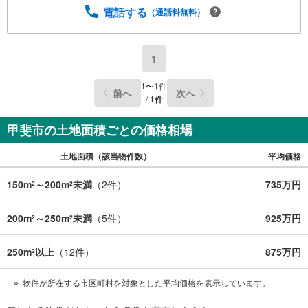
電話する
（通話料無料）
1
1
〜
1
件
前へ
次へ
/
1
件
甲斐市の土地面積ごとの価格相場
土地面積（該当物件数）
平均価格
150m
～200m
未満
（
2
件）
735万円
2
2
200m
～250m
未満
（
5
件）
925万円
2
2
250m
以上
（
12
件）
875万円
2
物件が所在する市区町村を対象とした平均価格を表示しています。