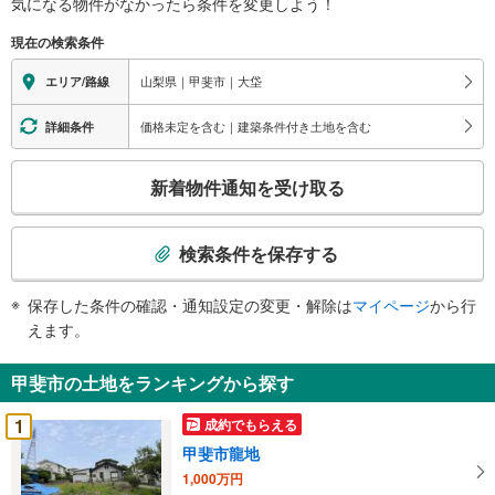
気になる物件がなかったら
条件を変更しよう！
現在の検索条件
山梨県｜甲斐市｜大垈
エリア/路線
価格未定を含む｜建築条件付き土地を含む
詳細条件
こ
新着物件通知を受け取る
の
検
索
検索条件を保存する
条
件
保存した条件の確認・通知設定の変更・解除は
マイページ
から行
で
えます。
通
知
甲斐市の土地をランキングから探す
を
受
1
成約でもらえる
け
甲斐市龍地
取
1,000万円
る