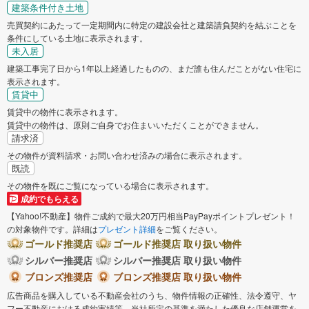
建築条件付き土地
売買契約にあたって一定期間内に特定の建設会社と建築請負契約を結ぶことを
条件にしている土地に表示されます。
未入居
建築工事完了日から1年以上経過したものの、まだ誰も住んだことがない住宅に
表示されます。
賃貸中
賃貸中の物件に表示されます。
賃貸中の物件は、原則ご自身でお住まいいただくことができません。
請求済
その物件が資料請求・お問い合わせ済みの場合に表示されます。
既読
その物件を既にご覧になっている場合に表示されます。
成約でもらえる
【Yahoo!不動産】物件ご成約で最大20万円相当PayPayポイントプレゼント！
の対象物件です。詳細は
プレゼント詳細
をご覧ください。
ゴールド推奨店
ゴールド推奨店 取り扱い物件
シルバー推奨店
シルバー推奨店 取り扱い物件
ブロンズ推奨店
ブロンズ推奨店 取り扱い物件
広告商品を購入している不動産会社のうち、物件情報の正確性、法令遵守、ヤ
フー不動産における成約実績等、当社所定の基準を満たした優良な店舗運営を