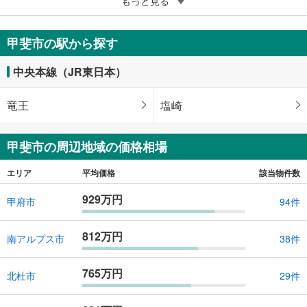
5
もっと見る
甲斐市團子新居
320万円
甲斐市の駅から探す
507m
（登記）
2
山梨県甲斐市團子新居
中央本線（JR東日本）
竜王
塩崎
甲斐市の周辺地域の価格相場
エリア
平均価格
該当物件数
929万円
甲府市
94件
812万円
南アルプス市
38件
765万円
北杜市
29件