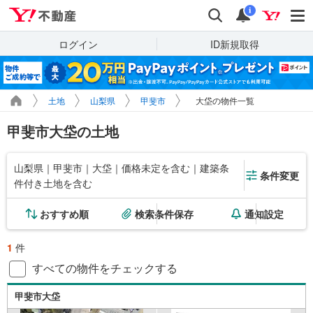
Yahoo!不動産
検索
通知
i
ログイン
ID新規取得
土地
山梨県
甲斐市
大垈の物件一覧
甲斐市大垈の土地
山梨県｜甲斐市｜大垈｜価格未定を含む｜建築条
条件変更
件付き土地を含む
おすすめ順
検索条件保存
通知設定
1
件
すべての物件をチェックする
甲斐市大垈