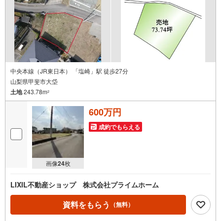
中央本線（JR東日本） 「塩崎」駅 徒歩27分
山梨県甲斐市大垈
土地
243.78m
2
600万円
成約でもらえる
画像
24
枚
LIXIL不動産ショップ 株式会社プライムホーム
資料をもらう
（無料）