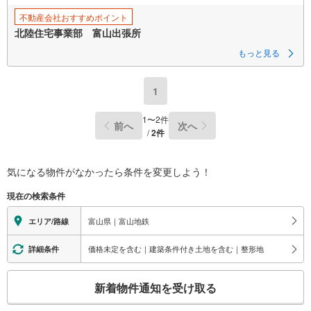
不動産会社おすすめポイント
北陸住宅事業部 富山出張所
もっと見る
1
1
〜
2
件
前へ
次へ
/
2
件
気になる物件がなかったら
条件を変更しよう！
現在の検索条件
富山県｜富山地鉄
エリア/路線
価格未定を含む｜建築条件付き土地を含む｜整形地
詳細条件
こ
新着物件通知を受け取る
の
検