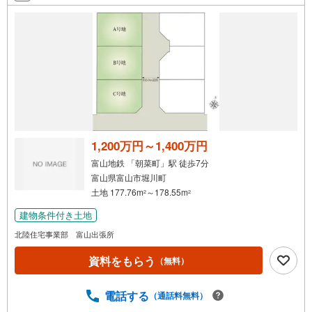
1,200万円～1,400万円
富山地鉄 「朝菜町」駅 徒歩7分
富山県富山市堀川町
土地 177.76m
～178.55m
2
2
建物条件付き土地
北陸住宅事業部 富山出張所
資料をもらう
（無料）
電話する
（通話料無料）