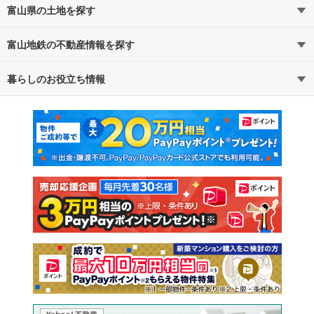
富山県の土地を探す
富山地鉄の不動産情報を探す
路線・駅から探す
地域から探す
暮らしのお役立ち情報
不動産・住宅
賃貸住宅
通勤・通学時間から探す
地図から探す
マンションカタログ
教えて！住まいの先生
新築マンション
中古マンション
新築一戸建て
中古一戸建て
注文住宅
土地
売却査定