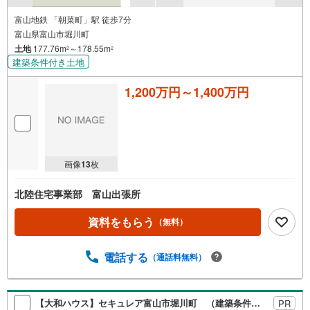
富山地鉄 「朝菜町」駅 徒歩7分
富山県富山市堀川町
土地
177.76m
～178.55m
2
2
建築条件付き土地
1,200万円～1,400万円
画像
13
枚
北陸住宅事業部 富山出張所
資料をもらう
（無料）
電話する
（通話料無料）
【大和ハウス】セキュレア富山市堀川町 （建築条件付宅地分譲）
PR