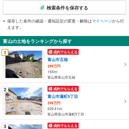
索
検索条件を保存する
条
件
保存した条件の確認・通知設定の変更・解除は
マイページ
から行
で
えます。
通
知
富山の土地をランキングから探す
を
受
1
成約でもらえる
け
富山市五福
取
299万円
る
155m
2
・
富山県富山市五福
条
件
2
成約でもらえる
を
富山市蓮町5丁目
マ
299万円
イ
229.41m
2
ペ
富山県富山市蓮町5丁目
ー
ジ
3
成約でもらえる