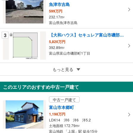
に
魚津市吉島
保
599万円
存
232.17m
2
す
富山県魚津市吉島
る
3
【大和ハウス】セキュレア富山市磯部町1丁目 （建築条件付宅地分譲）
5,820万円
392.89m
2
富山県富山市磯部町1丁目
5
もっと見る
【大和ハウス】セキュレア富山市堀川町 （建築条件付宅地分譲）
1,400万円
177.76m
～178.55m
2
2
このエリアのおすすめ中古一戸建て
富山県富山市堀川町
中古一戸建て
富山市本郷町
1,198万円
LDK14 洋6 洋6 洋5.2
土地面積 172.79m
2
富山地鉄 「上堀」駅 徒歩15分