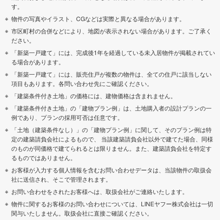
す。
物件の写真やイラスト、CGなどは実際と異なる場合があります。
市区町村の合併などにより、地図が表示されない場合があります。ご了承く
ださい。
「新築一戸建て」には、完成後1年を経過している未入居物件が掲載されてい
る場合があります。
「新築一戸建て」には、販売住戸が複数の物件は、全ての住戸に該当しない
項目もあります。各問い合わせ先にご確認ください。
「建築条件付き土地」の価格には、建物価格は含まれません。
「建築条件付き土地」の「建物プラン例」は、土地購入者の設計プランの一
例であり、プランの採用可否は任意です。
「土地（建築条件なし）」の「建物プラン例」に関して、そのプラン例は特
定の建築請負会社によるもので、 当該建築請負会社以外で建てた場合、同様
のものが同価格で建てられるとは限りません。また、建築請負会社を特定す
るものではありません。
お客様が入力する個人情報を含むお問い合わせデータは、当該物件の取扱会
社に送信され、そこで管理されます。
お問い合わせをされたお客様へは、取扱会社がご連絡いたします。
物件に関するお客様のお問い合わせについては、LINEヤフー株式会社は一切
関与いたしません。取扱会社に直接ご確認ください。