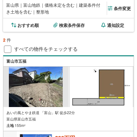
富山県｜富山地鉄｜価格未定を含む｜建築条件付
条件変更
き土地を含む｜整形地
おすすめ順
検索条件保存
通知設定
2
件
すべての物件をチェックする
富山市五福
あいの風とやま鉄道 「富山」駅 徒歩22分
富山県富山市五福
土地
155m
2