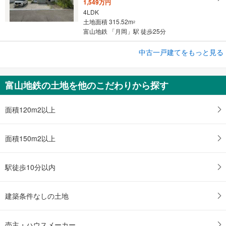
1,549万円
4LDK
土地面積 315.52m
2
富山地鉄 「月岡」駅 徒歩25分
成約でもらえる
中古一戸建てをもっと見る
中古一戸建て
富山市中川原
富山地鉄の土地を他のこだわりから探す
1,549万円
3LDK
土地面積 211.78m
面積120m2以上
2
富山地鉄 「大泉」駅 徒歩27分
面積150m2以上
駅徒歩10分以内
建築条件なしの土地
売主・ハウスメーカー