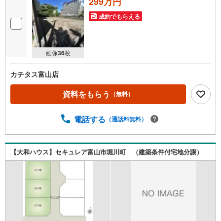
299万円
成約でもらえる
画像
36
枚
カチタス富山店
資料をもらう
（無料）
電話する
（通話料無料）
【大和ハウス】セキュレア富山市堀川町 （建築条件付宅地分譲）