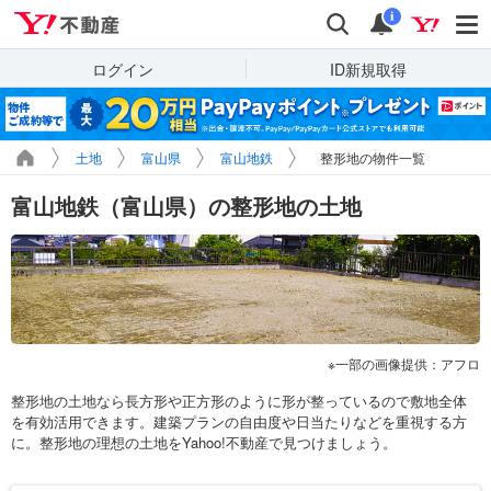
Yahoo!不動産
検索
通知
i
ログイン
ID新規取得
土地
富山県
富山地鉄
整形地の物件一覧
富山地鉄（富山県）の整形地の土地
一部の画像提供：アフロ
整形地の土地なら長方形や正方形のように形が整っているので敷地全体
を有効活用できます。建築プランの自由度や日当たりなどを重視する方
に。整形地の理想の土地をYahoo!不動産で見つけましょう。