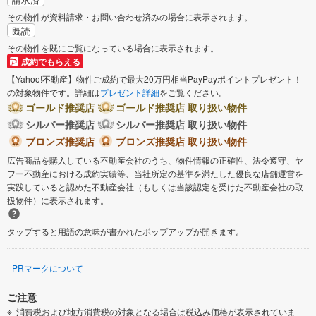
その物件が資料請求・お問い合わせ済みの場合に表示されます。
既読
その物件を既にご覧になっている場合に表示されます。
成約でもらえる
【Yahoo!不動産】物件ご成約で最大20万円相当PayPayポイントプレゼント！
の対象物件です。詳細は
プレゼント詳細
をご覧ください。
ゴールド推奨店
ゴールド推奨店 取り扱い物件
シルバー推奨店
シルバー推奨店 取り扱い物件
ブロンズ推奨店
ブロンズ推奨店 取り扱い物件
広告商品を購入している不動産会社のうち、物件情報の正確性、法令遵守、ヤ
フー不動産における成約実績等、当社所定の基準を満たした優良な店舗運営を
実践していると認めた不動産会社（もしくは当該認定を受けた不動産会社の取
扱物件）に表示されます。
タップすると用語の意味が書かれたポップアップが開きます。
PRマークについて
ご注意
消費税および地方消費税の対象となる場合は税込み価格が表示されていま