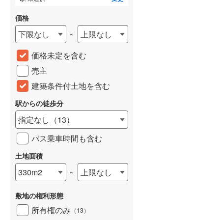
価格
下限なし
上限なし
~
価格未定を含む
売主
建築条件付土地を含む
駅からの徒歩分
指定なし
（
13
）
バス乗車時間も含む
土地面積
330m2
上限なし
~
敷地の権利形態
所有権のみ
（
13
）