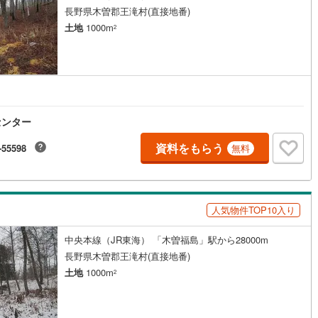
長野県木曽郡王滝村(直接地番)
土地
1000m
2
センター
資料をもらう
-55598
無料
人気物件TOP10入り
中央本線（JR東海） 「木曽福島」駅から28000m
長野県木曽郡王滝村(直接地番)
土地
1000m
2