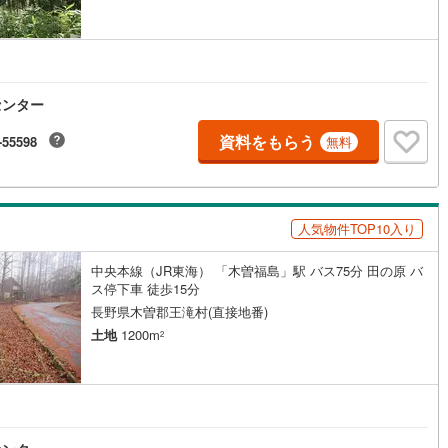
センター
資料をもらう
-55598
無料
人気物件TOP10入り
中央本線（JR東海） 「木曽福島」駅 バス75分 田の原 バ
ス停下車 徒歩15分
長野県木曽郡王滝村(直接地番)
土地
1200m
2