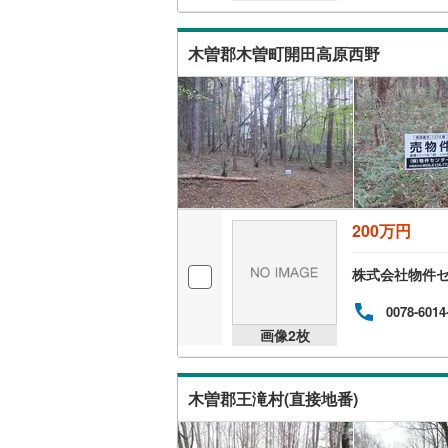
木曽郡木
東筑摩郡
木曽郡木曽町開田高原西野
北安曇郡
北安曇郡
上高井郡
下高井郡
上水内郡
200万円
株式会社物件
0078-6014
画像
2
枚
木曽郡王滝村(直接地番)