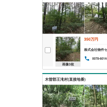
350万円
株式会社物件
0078-6014
画像
3
枚
木曽郡王滝村(直接地番)