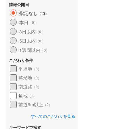
情報公開日
指定なし
（
13
）
本日
（
0
）
3日以内
（
0
）
5日以内
（
0
）
1週間以内
（
0
）
こだわり条件
平坦地
（
0
）
整形地
（
0
）
南道路
（
0
）
角地
（
1
）
前道6m以上
（
0
）
すべてのこだわりを見る
キーワードで探す