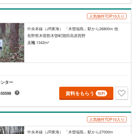
曽町
(
6
)
東筑摩郡麻績村
(
0
)
山形村
(
1
)
東筑摩郡朝日村
(
0
)
人気物件TOP10入り
池田町
(
0
)
北安曇郡松川村
(
0
)
中央本線（JR東海） 「木曽福島」駅から26800m 他
小谷村
(
0
)
埴科郡坂城町
(
0
)
長野県木曽郡木曽町開田高原西野
土地
1342m
2
高山村
(
0
)
下高井郡山ノ内町
(
0
)
野沢温泉村
(
0
)
上水内郡信濃町
(
1
)
飯綱町
(
0
)
下水内郡栄村
(
0
)
センター
資料をもらう
-55598
無料
人気物件TOP10入り
中央本線（JR東海） 「木曽福島」駅から27000m