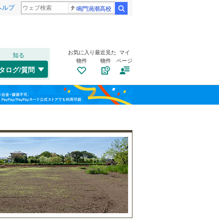
ヘルプ
鳴門渦潮高校
検索
お気に入り
最近見た
マイ
知る
物件
物件
ページ
中央本線（JR東日本）
(
6
)
タログ/質問
大糸線（JR東日本）
(
9
)
南道路
（
0
）
上田市
(
3
)
福島
大糸線（JR西日本）
(
0
)
(
13
)
(
0
)
(
0
)
古家あり
（
3
）
諏訪市
(
0
)
栃木
群馬
山梨
伊那市
(
0
)
大町市
(
2
)
長野電鉄長野線
(
3
)
塩尻市
(
0
)
東御市
(
0
)
小学校まで1km以内
（
0
）
和歌山
南佐久郡川上村
(
0
)
南佐久郡北相木村
(
0
)