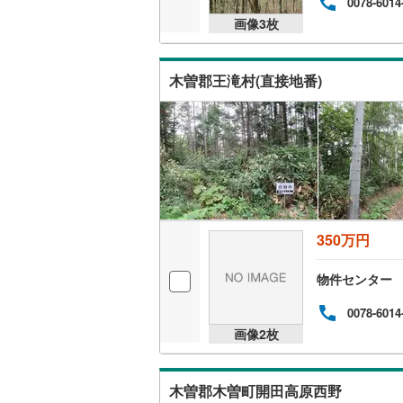
0078-6014
画像
3
枚
木曽郡王滝村(直接地番)
350万円
物件センター
0078-6014
画像
2
枚
木曽郡木曽町開田高原西野