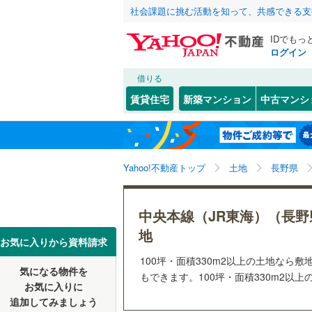
社会課題に挑む活動を知って、共感できる支
IDでもっ
ログイン
借りる
北海道
JR
北海道
信越本線
(
こだわり条件
配置、向き、
賃貸住宅
新築マンション
中古マンシ
小海線
(
14
前道6m
長野市
(
2
東北
青森
飯田線
(
0
)
(
0
)
(
0
)
(
0
平坦地
（
岡谷市
(
0
関東
東京
北陸新幹
Yahoo!不動産トップ
土地
長野県
須坂市
(
1
販売、価格、
駒ヶ根市
信越・北陸
新潟
私鉄・その他
しなの鉄
更地渡し
中央本線（JR東海）（長野
(
0
)
(
0
)
(
0
飯山市
(
0
上田電鉄
地
東海
愛知
お気に入りから資料請求
立地
佐久市
(
5
100坪・面積330m2以上の土地な
気になる物件を
最寄りの
もできます。100坪・面積330m2以上
近畿
大阪
安曇野市
お気に入りに
追加してみましょう
南佐久郡
オンライン対