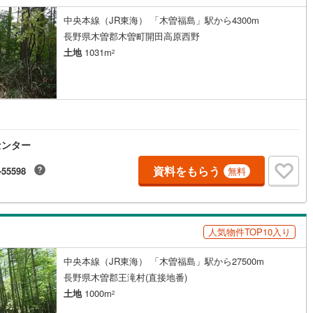
中央本線（JR東海） 「木曽福島」駅から4300m
長野県木曽郡木曽町開田高原西野
土地
1031m
2
センター
資料をもらう
-55598
無料
人気物件TOP10入り
中央本線（JR東海） 「木曽福島」駅から27500m
長野県木曽郡王滝村(直接地番)
土地
1000m
2