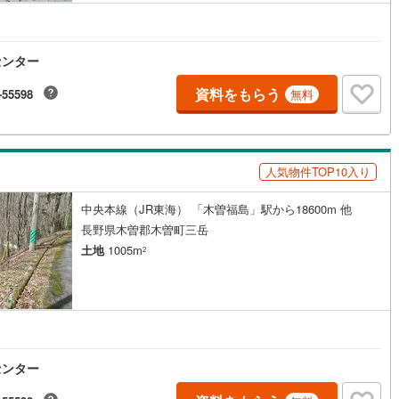
センター
資料をもらう
-55598
無料
人気物件TOP10入り
中央本線（JR東海） 「木曽福島」駅から18600m 他
長野県木曽郡木曽町三岳
土地
1005m
2
センター