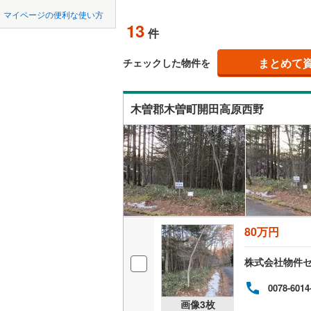
中国
鳥取
マイページの便利な使い方
南佐久郡
オンライ
13
件
四国
徳島
北佐久郡
まとめて
オンライ
チェックした物件を
諏訪郡下
九州・沖縄
福岡
上伊那郡
木曽郡木曽町開田高原西野
上伊那郡
0
0
0
0
0
0
該当物件
該当物件
該当物件
該当物件
該当物件
該当物件
件
件
件
件
件
件
下伊那郡
下伊那郡
下伊那郡
80万円
下伊那郡
下伊那郡
株式会社物件
木曽郡木
0078-6014
画像
3
枚