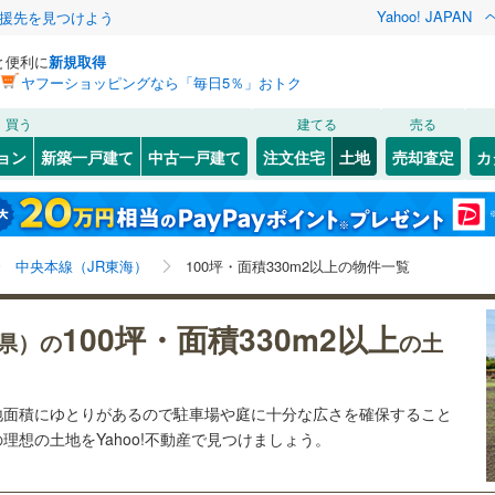
Yahoo! JAPAN
援先を見つけよう
と便利に
新規取得
ヤフーショッピングなら「毎日5％」おトク
検索条件を保存しました
買う
建てる
売る
2
)
飯山線
(
0
)
建ち方、日当たり
ョン
新築一戸建て
中古一戸建て
注文住宅
土地
売却査定
カ
この検索条件の新着物件通知は、
マイページ
から設定できます。
)
篠ノ井線
(
5
)
以上
（
0
）
角地
（
1
）
)
松本市
(
4
)
岩手
宮城
秋田
山形
中央本線（JR東海）
(
13
)
宮ノ越
)
(
0
)
(
0
)
(
0
)
(
0
)
(
0
)
0
）
整形地
（
0
）
)
飯田市
(
1
)
(
0
)
長野県、中央本線（JR東海）、価格未定を含む、建築
神奈川
埼玉
千葉
茨城
線
(
80
)
中央本線（JR東海）
100坪・面積330m2以上の物件一覧
)
小諸市
(
8
)
条件付き土地を含む、土地330
m
以上
2
契約、入居関連など
(
0
)
中野市
(
0
)
長野
富山
石川
福井
道北しなの線
(
3
)
しなの鉄道
(
135
)
100坪・面積330m2以上
（
0
）
第一種低層住居専用地域
（
0
）
県）の
の土
)
(
0
)
(
0
)
(
0
)
)
茅野市
(
1
)
別所線
(
2
)
松本電鉄上高地線
(
3
)
閉じる
閉じる
お気に入りリストを見る
お気に入りリストを見る
閉じる
閉じる
岐阜
静岡
三重
検索条件を保存する
)
千曲市
(
0
)
ら敷地面積にゆとりがあるので駐車場や庭に十分な広さを確保すること
マイページ
駅が始発駅
（
0
）
海まで2km以内
（
0
）
の理想の土地をYahoo!不動産で見つけましょう。
兵庫
京都
滋賀
奈良
(
4
)
南佐久郡小海町
(
0
)
南牧村
(
2
)
南佐久郡南相木村
(
0
)
応