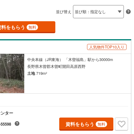
島根
岡山
広島
山口
佐久穂町
(
0
)
北佐久郡軽井沢町
(
109
)
ン内見(相談)可
（
0
）
IT重説可
（
0
）
並び替え
香川
愛媛
高知
立科町
(
0
)
小県郡青木村
(
0
)
保存した条件を見る
資料をもらう
ン対応とは？
無料
諏訪町
(
1
)
諏訪郡富士見町
(
4
)
佐賀
長崎
熊本
大分
辰野町
(
0
)
上伊那郡箕輪町
(
0
)
人気物件TOP10入り
南箕輪村
(
0
)
上伊那郡中川村
(
0
)
中央本線（JR東海） 「木曽福島」駅から30000m
この条件で検索する
この条件で検索する
この条件で検索する
この条件で検索する
この条件で検索する
この条件で検索する
市区町村以下を選択
市区町村を選択す
駅を選択する
松川町
(
0
)
下伊那郡高森町
(
0
)
長野県木曽郡木曽町開田高原西野
土地
719m
2
阿智村
(
0
)
下伊那郡平谷村
(
0
)
下條村
(
0
)
下伊那郡売木村
(
0
)
泰阜村
(
0
)
下伊那郡喬木村
(
0
)
大鹿村
(
0
)
木曽郡上松町
(
0
)
センター
祖村
(
0
)
木曽郡王滝村
(
7
)
資料をもらう
-55598
無料