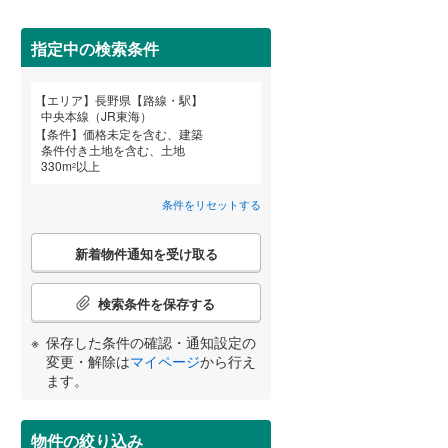
北佐久郡御代田町
(
16
)
指定中の検索条件
小県郡長和町
(
0
)
詳しく見る
エリア
長野県【路線・駅】
諏訪郡原村
(
0
)
宮崎
鹿児島
沖縄
中央本線（JR東海）
条件
価格未定を含む、建築
上伊那郡飯島町
(
0
)
条件付き土地を含む、土地
330
m
以上
2
上伊那郡宮田村
(
0
)
条件をリセットする
する
る
条件をリセットする
条件をリセットする
条件をリセットする
条件をリセットする
条件をリセットする
条件をリセットする
下伊那郡阿南町
(
0
)
こ
新着物件通知を受け取る
下伊那郡根羽村
(
0
)
の
検
下伊那郡天龍村
(
0
)
索
検索条件を保存する
条
下伊那郡豊丘村
(
0
)
件
保存した条件の確認・通知設定の
で
変更・解除は
マイページ
から行え
木曽郡南木曽町
(
0
)
通
ます。
知
木曽郡大桑村
(
0
)
を
受
物件の絞り込み