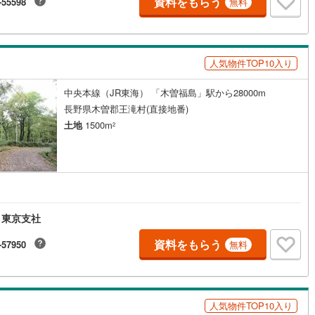
資料をもらう
-55598
無料
人気物件TOP10入り
中央本線（JR東海） 「木曽福島」駅から28000m
長野県木曽郡王滝村(直接地番)
土地
1500m
2
 東京支社
資料をもらう
-57950
無料
人気物件TOP10入り