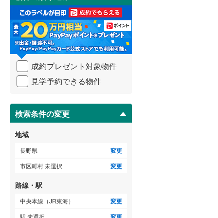
東筑摩郡生坂村
(
0
)
け
取
東筑摩郡筑北村
(
0
)
る
・
北安曇郡白馬村
(
0
)
条
件
上高井郡小布施町
(
0
)
を
成約プレゼント対象物件
マ
下高井郡木島平村
(
0
)
イ
見学予約できる物件
ペ
上水内郡小川村
(
0
)
ー
ジ
に
検索条件の変更
保
存
地域
す
る
長野県
変更
市区町村 未選択
変更
路線・駅
中央本線（JR東海）
変更
駅 未選択
変更