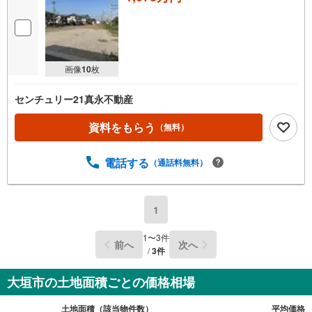
画像
10
枚
センチュリー21真永不動産
資料をもらう
（無料）
電話する
（通話料無料）
1
1
〜
3
件
前へ
次へ
/
3
件
大垣市の土地面積ごとの価格相場
土地面積（該当物件数）
平均価格