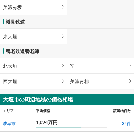
美濃赤坂
樽見鉄道
東大垣
養老鉄道養老線
北大垣
室
西大垣
美濃青柳
大垣市の周辺地域の価格相場
エリア
平均価格
該当物件数
1,024万円
岐阜市
34件