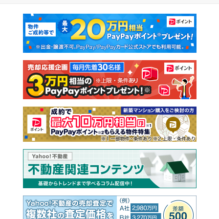
マンションカタログ
教えて！住まいの先生
新築マンション
中古マンション
新築一戸建て
中古一戸建て
注文住宅
土地
売却査定