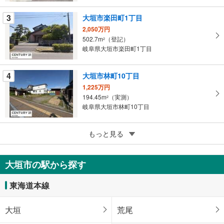
ペ
3
大垣市楽田町1丁目
ー
ジ
2,050万円
502.7m
（登記）
に
2
岐阜県大垣市楽田町1丁目
保
存
す
4
大垣市林町10丁目
る
1,225万円
194.45m
（実測）
2
岐阜県大垣市林町10丁目
5
大垣市林町7丁目
もっと見る
1,814万円
322.45m
（登記）
2
大垣市の駅から探す
岐阜県大垣市林町7丁目
東海道本線
大垣
荒尾