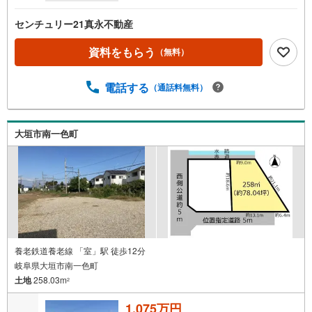
センチュリー21真永不動産
資料をもらう
（無料）
電話する
（通話料無料）
大垣市南一色町
養老鉄道養老線 「室」駅 徒歩12分
岐阜県大垣市南一色町
土地
258.03m
2
1,075万円