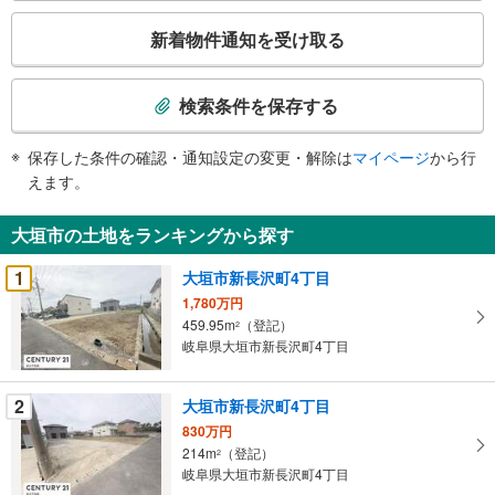
こ
新着物件通知を受け取る
の
検
索
検索条件を保存する
条
件
保存した条件の確認・通知設定の変更・解除は
マイページ
から行
で
えます。
通
知
大垣市の土地をランキングから探す
を
受
1
大垣市新長沢町4丁目
け
1,780万円
取
459.95m
（登記）
2
る
岐阜県大垣市新長沢町4丁目
・
条
2
大垣市新長沢町4丁目
件
830万円
を
214m
（登記）
2
マ
岐阜県大垣市新長沢町4丁目
イ