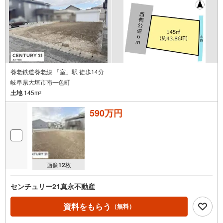
養老鉄道養老線 「室」駅 徒歩14分
岐阜県大垣市南一色町
土地
145m
2
590万円
画像
12
枚
センチュリー21真永不動産
資料をもらう
（無料）