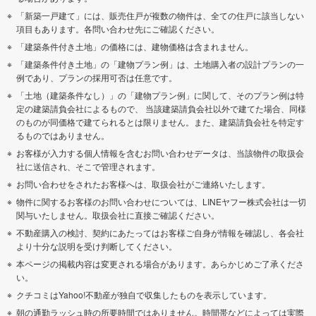
「新築一戸建て」には、販売住戸が複数の物件は、全ての住戸に該当しない
項目もあります。各問い合わせ先にご確認ください。
「建築条件付き土地」の価格には、建物価格は含まれません。
「建築条件付き土地」の「建物プラン例」は、土地購入者の設計プランの一
例であり、プランの採用可否は任意です。
「土地（建築条件なし）」の「建物プラン例」に関して、そのプラン例は特
定の建築請負会社によるもので、 当該建築請負会社以外で建てた場合、同様
のものが同価格で建てられるとは限りません。また、建築請負会社を特定す
るものではありません。
お客様が入力する個人情報を含むお問い合わせデータは、当該物件の取扱会
社に送信され、そこで管理されます。
お問い合わせをされたお客様へは、取扱会社がご連絡いたします。
物件に関するお客様のお問い合わせについては、LINEヤフー株式会社は一切
関与いたしません。取扱会社に直接ご確認ください。
不動産購入の検討、契約にあたってはお客様ご自身が情報を確認し、各会社
より十分な説明を受け判断してください。
本ページの掲載内容は変更される場合があります。あらかじめご了承くださ
い。
クチコミはYahoo!不動産が独自で収集したものを表示しています。
朝の通勤ラッシュ時の所要時間ではありません。時間帯などによっては実際