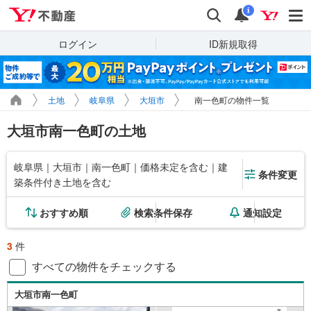
Yahoo!不動産
検索
通知
i
ログイン
ID新規取得
土地
岐阜県
大垣市
南一色町の物件一覧
大垣市南一色町の土地
岐阜県｜大垣市｜南一色町｜価格未定を含む｜建
条件変更
築条件付き土地を含む
おすすめ順
検索条件保存
通知設定
3
件
すべての物件をチェックする
大垣市南一色町