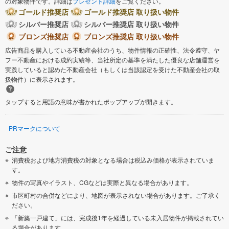
の対象物件です。詳細は
プレゼント詳細
をご覧ください。
ゴールド推奨店
ゴールド推奨店 取り扱い物件
シルバー推奨店
シルバー推奨店 取り扱い物件
ブロンズ推奨店
ブロンズ推奨店 取り扱い物件
広告商品を購入している不動産会社のうち、物件情報の正確性、法令遵守、ヤ
フー不動産における成約実績等、当社所定の基準を満たした優良な店舗運営を
実践していると認めた不動産会社（もしくは当該認定を受けた不動産会社の取
扱物件）に表示されます。
タップすると用語の意味が書かれたポップアップが開きます。
PRマークについて
ご注意
消費税および地方消費税の対象となる場合は税込み価格が表示されていま
す。
物件の写真やイラスト、CGなどは実際と異なる場合があります。
市区町村の合併などにより、地図が表示されない場合があります。ご了承く
ださい。
「新築一戸建て」には、完成後1年を経過している未入居物件が掲載されてい
る場合があります。