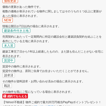
価格更新
価格の更新があった物件です。
複数の価格が表示されている物件に関しましてはそのうちの１つ以上に更新が
あった場合に表示されます。
NEW
情報公開日が7日以内の場合に表示されます。
建築条件付き土地
売買契約にあたって一定期間内に特定の建設会社と建築請負契約を結ぶことを
条件にしている土地に表示されます。
未入居
建築工事完了日から1年以上経過したものの、まだ誰も住んだことがない住宅に
表示されます。
賃貸中
賃貸中の物件に表示されます。
賃貸中の物件は、原則ご自身でお住まいいただくことができません。
請求済
その物件が資料請求・お問い合わせ済みの場合に表示されます。
既読
その物件を既にご覧になっている場合に表示されます。
成約でもらえる
【Yahoo!不動産】物件ご成約で最大20万円相当PayPayポイントプレゼント！