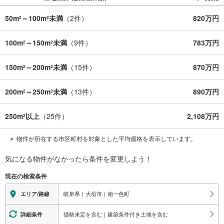
50m
～100m
未満
（
2
件）
820万円
2
2
100m
～150m
未満
（
9
件）
783万円
2
2
150m
～200m
未満
（
15
件）
870万円
2
2
200m
～250m
未満
（
13
件）
890万円
2
2
250m
以上
（
25
件）
2,108万円
2
物件が所在する市区町村を対象とした平均価格を表示しています。
気になる物件がなかったら
条件を変更しよう！
現在の検索条件
岐阜県｜大垣市｜南一色町
エリア/路線
価格未定を含む｜建築条件付き土地を含む
詳細条件