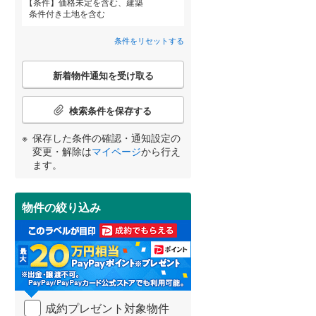
条件
価格未定を含む、建築
条件付き土地を含む
安八郡神戸町
(
1
)
条件をリセットする
揖斐郡揖斐川町
(
2
)
詳しく見る
こ
本巣郡北方町
(
0
)
新着物件通知を受け取る
宮崎
鹿児島
沖縄
の
検
加茂郡川辺町
(
0
)
索
検索条件を保存する
条
加茂郡白川町
(
0
)
件
保存した条件の確認・通知設定の
で
する
る
変更・解除は
マイページ
から行え
条件をリセットする
条件をリセットする
条件をリセットする
条件をリセットする
条件をリセットする
条件をリセットする
大野郡白川村
(
0
)
通
ます。
知
を
受
物件の絞り込み
け
取
る
・
条
件
を
成約プレゼント対象物件
マ