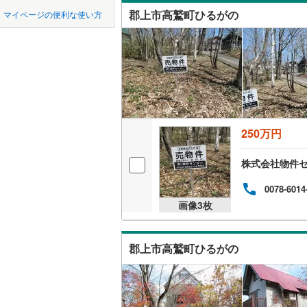
中国
鳥取
郡上市高鷲町ひるがの
マイページの便利な使い方
不破郡垂
オンライ
四国
徳島
安八郡輪
オンライ
揖斐郡大
九州・沖縄
福岡
加茂郡坂
加茂郡七
250万円
0
0
0
0
0
0
該当物件
該当物件
該当物件
該当物件
該当物件
該当物件
件
件
件
件
件
件
加茂郡東
株式会社物件
0078-6014
画像
3
枚
郡上市高鷲町ひるがの