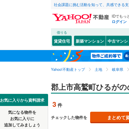
社会課題に挑む活動を知って、共感できる支
IDでもっ
ログイン
借りる
北海道
JR
北海道
東海道本
こだわり条件
配置、向き、
賃貸住宅
新築マンション
中古マンシ
太多線
(
0
)
前道6m
岐阜市
白鳥町中
(
3
東北
青森
平坦地
（
多治見市
高鷲町ひ
私鉄・その他
長良川鉄
関東
東京
Yahoo!不動産トップ
土地
岐阜県
美濃市
八幡町初
(
0
名鉄犬山
販売、価格、
恵那市
(
4
信越・北陸
新潟
郡上市高鷲町ひるがの
樽見鉄道
(
更地渡し
各務原市
東海
愛知
お気に入りから資料請求
立地
3
件
瑞穂市
(
2
気になる物件を
最寄りの
近畿
大阪
郡上市
(
3
まとめて
チェックした物件を
お気に入りに
追加してみましょう
羽島郡岐
オンライン対