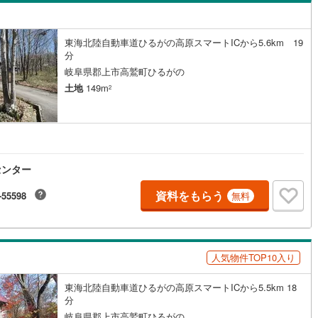
島根
岡山
広島
山口
井町
(
4
)
不破郡関ケ原町
(
2
)
ン内見(相談)可
（
0
）
IT重説可
（
0
）
香川
愛媛
高知
東海北陸自動車道ひるがの高原スマートICから5.6km 19
之内町
(
0
)
安八郡安八町
(
0
)
保存した条件を見る
分
ン対応とは？
岐阜県郡上市高鷲町ひるがの
野町
(
0
)
揖斐郡池田町
(
1
)
佐賀
長崎
熊本
大分
土地
149m
2
祝町
(
2
)
加茂郡富加町
(
0
)
宗町
(
0
)
加茂郡八百津町
(
0
)
この条件で検索する
この条件で検索する
この条件で検索する
この条件で検索する
この条件で検索する
この条件で検索する
市区町村以下を選択
市区町村を選択す
駅を選択する
白川村
(
0
)
可児郡御嵩町
(
10
)
センター
資料をもらう
-55598
無料
人気物件TOP10入り
東海北陸自動車道ひるがの高原スマートICから5.5km 18
分
岐阜県郡上市高鷲町ひるがの