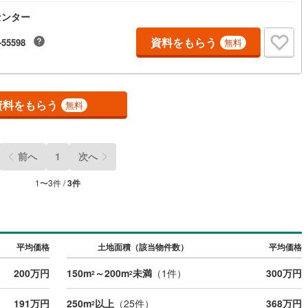
センター
資料をもらう
-55598
無料
資料をもらう
無料
前へ
1
次へ
1
〜
3
件 /
3
件
平均価格
土地面積（該当物件数）
平均価格
200万円
150m
～200m
未満
（
1
件）
300万円
2
2
191万円
250m
以上
（
25
件）
368万円
2