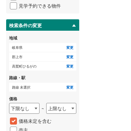
イ
見学予約できる物件
ペ
ー
ジ
に
検索条件の変更
保
存
地域
す
る
岐阜県
変更
郡上市
変更
高鷲町ひるがの
変更
路線・駅
路線 未選択
変更
価格
下限なし
上限なし
~
価格未定を含む
売主