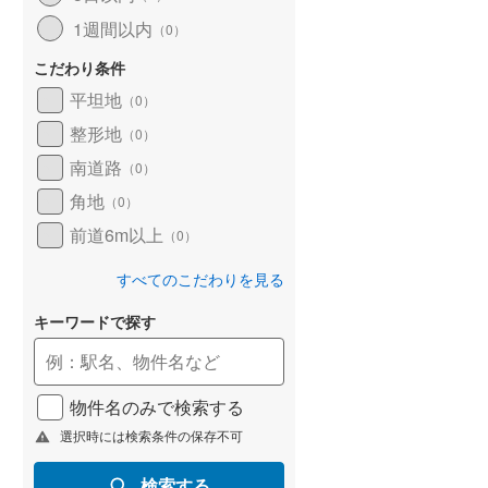
1週間以内
（
0
）
こだわり条件
平坦地
（
0
）
整形地
（
0
）
南道路
（
0
）
角地
（
0
）
前道6m以上
（
0
）
すべてのこだわりを見る
キーワードで探す
物件名のみで検索する
選択時には検索条件の保存不可
検索する