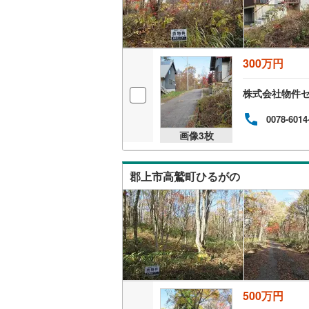
300万円
株式会社物件
0078-6014
画像
3
枚
郡上市高鷲町ひるがの
500万円