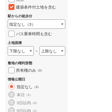
建築条件付土地を含む
駅からの徒歩分
指定なし
（
3
）
バス乗車時間も含む
土地面積
下限なし
上限なし
~
敷地の権利形態
所有権のみ
（
3
）
情報公開日
指定なし
（
3
）
本日
（
0
）
3日以内
（
0
）
5日以内
（
0
）