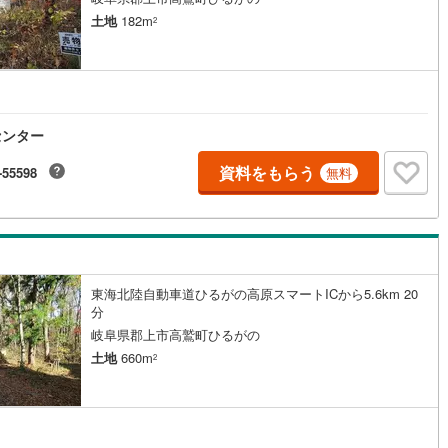
土地
182m
2
センター
資料をもらう
-55598
無料
東海北陸自動車道ひるがの高原スマートICから5.6km 20
分
岐阜県郡上市高鷲町ひるがの
土地
660m
2