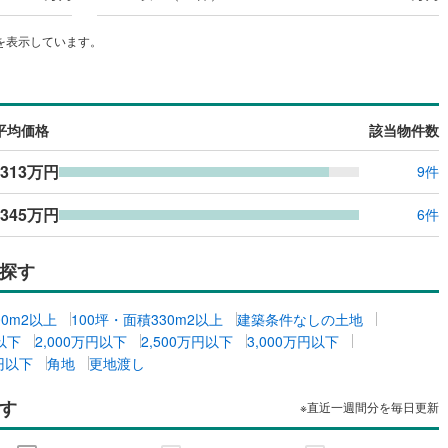
を表示しています。
平均価格
該当物件数
313万円
9件
345万円
6件
探す
00m2以上
100坪・面積330m2以上
建築条件なしの土地
円以下
2,000万円以下
2,500万円以下
3,000万円以下
万円以下
角地
更地渡し
す
※直近一週間分を毎日更新