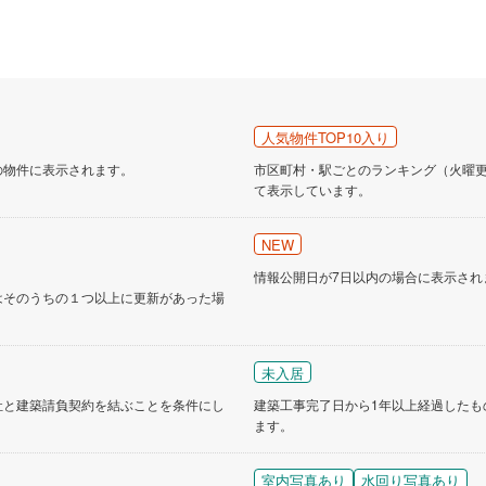
人気物件TOP10入り
の物件に表示されます。
市区町村・駅ごとのランキング（火曜更新
て表示しています。
NEW
情報公開日が7日以内の場合に表示され
はそのうちの１つ以上に更新があった場
未入居
社と建築請負契約を結ぶことを条件にし
建築工事完了日から1年以上経過したも
ます。
室内写真あり
水回り写真あり