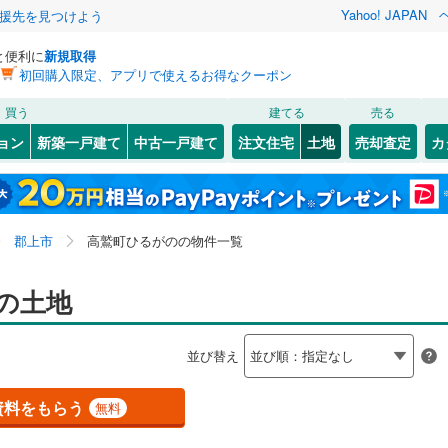
Yahoo! JAPAN
援先を見つけよう
と便利に
新規取得
初回購入限定、アプリで使えるお得なクーポン
検索条件を保存しました
買う
建てる
売る
線
(
0
)
中央本線（JR東海）
(
0
)
建ち方、日当たり
ョン
新築一戸建て
中古一戸建て
注文住宅
土地
売却査定
カ
この検索条件の新着物件通知は、
マイページ
から設定できます。
東海道新幹線
(
0
)
以上
（
0
）
角地
（
0
）
西
4
)
(
1
)
大垣市
高鷲町鮎立
(
64
)
(
3
)
岩手
宮城
秋田
山形
0
）
整形地
（
0
）
るがの
(
67
)
(
3
)
関市
高鷲町鷲見
(
6
)
(
5
)
道
(
0
)
名鉄名古屋本線
(
0
)
岐阜県、郡上市、高鷲町ひるがの、価格未定を含む、建
神奈川
埼玉
千葉
茨城
郡上市
高鷲町ひるがのの物件一覧
音
)
(
1
)
瑞浪市
(
11
)
築条件付き土地を含む
線
(
0
)
名鉄各務原線
(
0
)
契約、入居関連など
)
美濃加茂市
(
4
)
長野
富山
石川
福井
の土地
0
)
明知鉄道
(
0
)
（
0
）
第一種低層住居専用地域
（
0
）
(
24
)
可児市
(
12
)
閉じる
閉じる
お気に入りリストを見る
お気に入りリストを見る
閉じる
閉じる
岐阜
静岡
三重
検索条件を保存する
並び替え
)
飛騨市
(
0
)
マイページ
駅が始発駅
（
0
）
海まで2km以内
（
0
）
兵庫
京都
滋賀
奈良
3
)
下呂市
(
0
)
資料をもらう
無料
南町
(
0
)
羽島郡笠松町
(
3
)
応