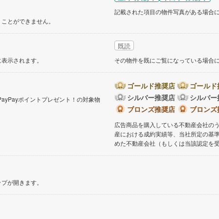
記載された項目の物件写真がある場合
くことができません。
既読
に表示されます。
その物件を既にご覧になっている場合
ゴールド推奨店
ゴールド
シルバー推奨店
シルバー
PayPayポイントプレゼント！の対象物
。
ブロンズ推奨店
ブロンズ
広告商品を購入している不動産会社の
産における成約実績等、当社所定の基
めた不動産会社（もしくは当該認定を
ップが開きます。