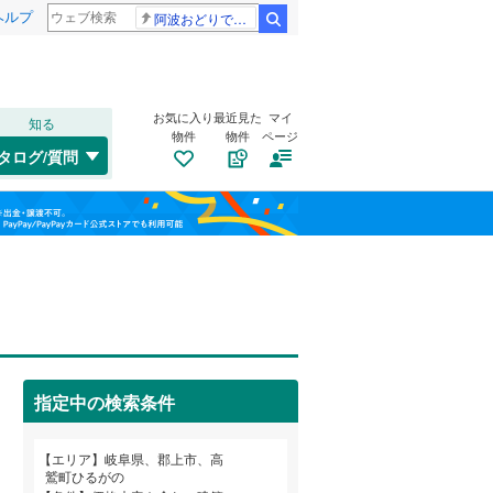
ヘルプ
阿波おどりで不適切な動画
検索
お気に入り
最近見た
マイ
知る
物件
物件
ページ
高山本線（JR東海）
(
0
)
タログ/質問
南道路
（
0
）
高山市
高鷲町大鷲
(
9
)
(
19
)
福島
古家あり
（
0
）
中津川市
八幡町小野
(
6
(
)
1
)
名鉄竹鼻線
(
0
)
栃木
群馬
山梨
羽島市
(
1
)
名鉄広見線
(
0
)
土岐市
(
10
)
養老鉄道養老線
(
0
)
山県市
(
6
)
指定中の検索条件
本巣市
(
0
)
小学校まで1km以内
（
0
）
和歌山
海津市
(
1
)
エリア
岐阜県、郡上市、高
鷲町ひるがの
養老郡養老町
(
8
)