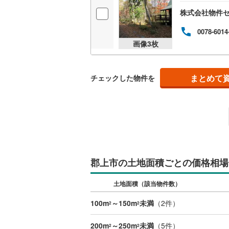
株式会社物件
0078-6014
画像
3
枚
まとめて
チェックした物件を
郡上市の土地面積ごとの価格相場
土地面積（該当物件数）
100m
～150m
未満
（
2
件）
2
2
200m
～250m
未満
（
5
件）
2
2