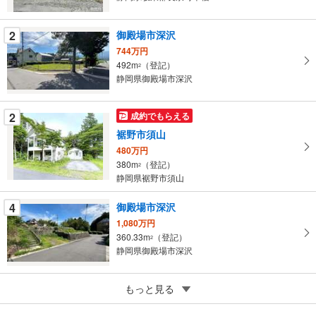
・
条
2
御殿場市深沢
件
744万円
を
492m
（登記）
2
マ
静岡県御殿場市深沢
イ
ペ
2
成約でもらえる
ー
ジ
裾野市須山
に
480万円
保
380m
（登記）
2
静岡県裾野市須山
存
す
4
御殿場市深沢
る
1,080万円
360.33m
（登記）
2
静岡県御殿場市深沢
5
もっと見る
成約でもらえる
浜松市浜名区中瀬