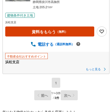
静岡県掛川市高御所
土地 205.21m
2
建物条件付き土地
浜松支店
資料をもらう
（無料）
電話する
（通話料無料）
不動産会社おすすめポイント
浜松支店
もっと見る
1
1
〜
3
件
前へ
次へ
/
3
件
気になる物件がなかったら
条件を変更しよう！