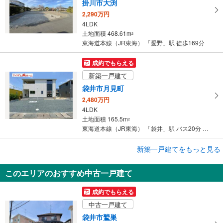
掛川市大渕
2,290万円
4LDK
土地面積 468.61m
2
東海道本線（JR東海） 「愛野」駅 徒歩169分
成約でもらえる
新築一戸建て
袋井市月見町
2,480万円
4LDK
土地面積 165.5m
2
東海道本線（JR東海） 「袋井」駅 バス20分 山梨郵便局前 バス停下車 徒歩4分
成約でもらえる
新築一戸建てをもっと見る
新築一戸建て
このエリアのおすすめ中古一戸建て
湖西市梅田
2,790万円
成約でもらえる
4LDK
中古一戸建て
土地面積 177.04m
2
東海道本線（JR東海） 「新所原」駅 徒歩8分
袋井市鷲巣