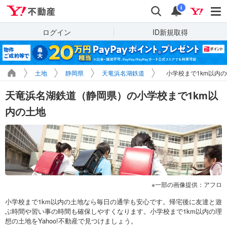
Yahoo!不動産
検索
通知
i
ログイン
ID新規取得
土地
静岡県
天竜浜名湖鉄道
小学校まで1km以内
天竜浜名湖鉄道（静岡県）の小学校まで1km以
内の土地
一部の画像提供：アフロ
小学校まで1km以内の土地なら毎日の通学も安心です。帰宅後に友達と遊
ぶ時間や習い事の時間も確保しやすくなります。小学校まで1km以内の理
想の土地をYahoo!不動産で見つけましょう。