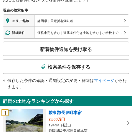
現在の検索条件
静岡県｜天竜浜名湖鉄道
エリア/路線
価格未定を含む｜建築条件付き土地を含む｜小学校まで1km以内
詳細条件
こ
新着物件通知を受け取る
の
検
索
検索条件を保存する
条
件
保存した条件の確認・通知設定の変更・解除は
マイページ
から行
で
えます。
通
知
静岡の土地をランキングから探す
を
受
1
駿東郡長泉町本宿
け
2,800万円
取
194m
（登記）
2
る
静岡県駿東郡長泉町本宿