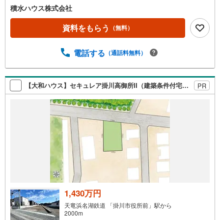
積水ハウス株式会社
資料をもらう
（無料）
電話する
（通話料無料）
【大和ハウス】セキュレア掛川高御所II（建築条件付宅地分譲）
PR
1,430万円
天竜浜名湖鉄道 「掛川市役所前」駅から
2000m