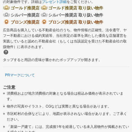
の対象物件です。詳細は
プレゼント詳細
をご覧ください。
ゴールド推奨店
ゴールド推奨店 取り扱い物件
シルバー推奨店
シルバー推奨店 取り扱い物件
ブロンズ推奨店
ブロンズ推奨店 取り扱い物件
広告商品を購入している不動産会社のうち、物件情報の正確性、法令遵守、ヤ
フー不動産における成約実績等、当社所定の基準を満たした優良な店舗運営を
実践していると認めた不動産会社（もしくは当該認定を受けた不動産会社の取
扱物件）に表示されます。
タップすると用語の意味が書かれたポップアップが開きます。
PRマークについて
ご注意
消費税および地方消費税の対象となる場合は税込み価格が表示されていま
す。
物件の写真やイラスト、CGなどは実際と異なる場合があります。
市区町村の合併などにより、地図が表示されない場合があります。ご了承く
ださい。
「新築一戸建て」には、完成後1年を経過している未入居物件が掲載されてい
る場合があります。