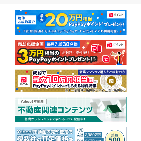
マンションカタログ
教えて！住まいの先生
新築マンション
中古マンション
新築一戸建て
中古一戸建て
注文住宅
土地
売却査定