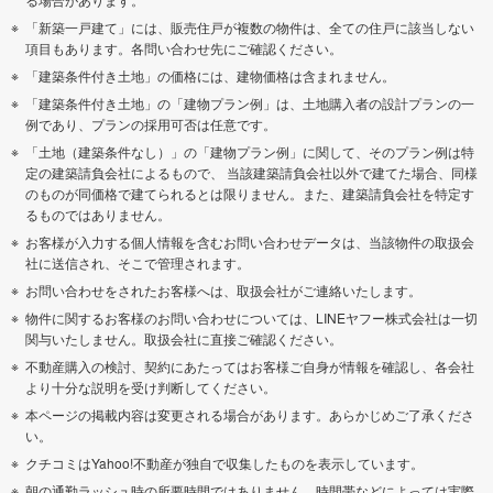
「新築一戸建て」には、販売住戸が複数の物件は、全ての住戸に該当しない
項目もあります。各問い合わせ先にご確認ください。
「建築条件付き土地」の価格には、建物価格は含まれません。
「建築条件付き土地」の「建物プラン例」は、土地購入者の設計プランの一
例であり、プランの採用可否は任意です。
「土地（建築条件なし）」の「建物プラン例」に関して、そのプラン例は特
定の建築請負会社によるもので、 当該建築請負会社以外で建てた場合、同様
のものが同価格で建てられるとは限りません。また、建築請負会社を特定す
るものではありません。
お客様が入力する個人情報を含むお問い合わせデータは、当該物件の取扱会
社に送信され、そこで管理されます。
お問い合わせをされたお客様へは、取扱会社がご連絡いたします。
物件に関するお客様のお問い合わせについては、LINEヤフー株式会社は一切
関与いたしません。取扱会社に直接ご確認ください。
不動産購入の検討、契約にあたってはお客様ご自身が情報を確認し、各会社
より十分な説明を受け判断してください。
本ページの掲載内容は変更される場合があります。あらかじめご了承くださ
い。
クチコミはYahoo!不動産が独自で収集したものを表示しています。
朝の通勤ラッシュ時の所要時間ではありません。時間帯などによっては実際