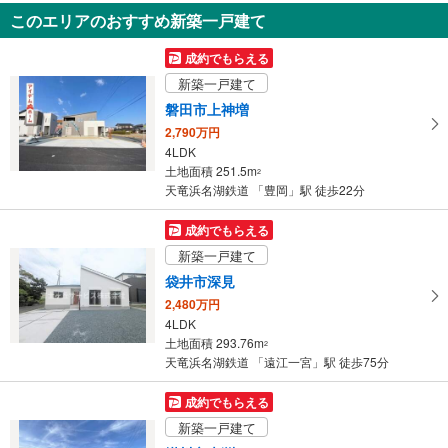
430万円
このエリアのおすすめ新築一戸建て
475m
（登記）
2
静岡県浜松市浜名区中瀬
成約でもらえる
新築一戸建て
磐田市上神増
2,790万円
4LDK
土地面積 251.5m
2
天竜浜名湖鉄道 「豊岡」駅 徒歩22分
成約でもらえる
新築一戸建て
袋井市深見
2,480万円
4LDK
土地面積 293.76m
2
天竜浜名湖鉄道 「遠江一宮」駅 徒歩75分
成約でもらえる
新築一戸建て