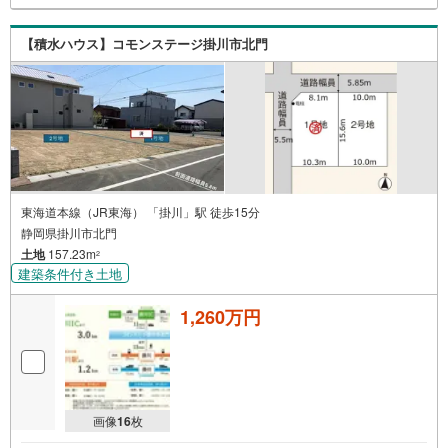
【積水ハウス】コモンステージ掛川市北門
東海道本線（JR東海） 「掛川」駅 徒歩15分
静岡県掛川市北門
土地
157.23m
2
建築条件付き土地
1,260万円
画像
16
枚