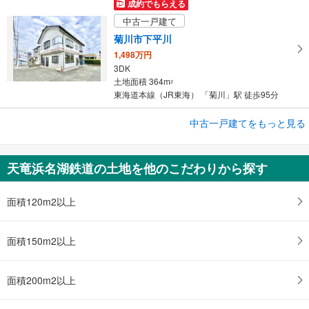
成約でもらえる
中古一戸建て
菊川市下平川
1,498万円
3DK
土地面積 364m
2
東海道本線（JR東海） 「菊川」駅 徒歩95分
成約でもらえる
中古一戸建てをもっと見る
中古一戸建て
浜松市中央区三方原町
天竜浜名湖鉄道の土地を他のこだわりから探す
2,999万円
3LDK
土地面積 118m
面積120m2以上
2
天竜浜名湖鉄道 「常葉大学前」駅から4200m 車:9分
面積150m2以上
面積200m2以上