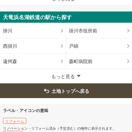
中央区
浜名区
天竜浜名湖鉄道の駅から探す
静岡県のそのほかの地域
掛川
掛川市役所前
沼津市
三島市
西掛川
戸綿
伊東市
富士市
遠州森
森町病院前
磐田市
掛川市
もっと見る
御殿場市
袋井市
土地トップへ戻る
裾野市
湖西市
ラベル・アイコンの意味
伊豆市
伊豆の国市
リフォーム
リノベーション・リフォーム済み（予定含む）の物件に表示されます。