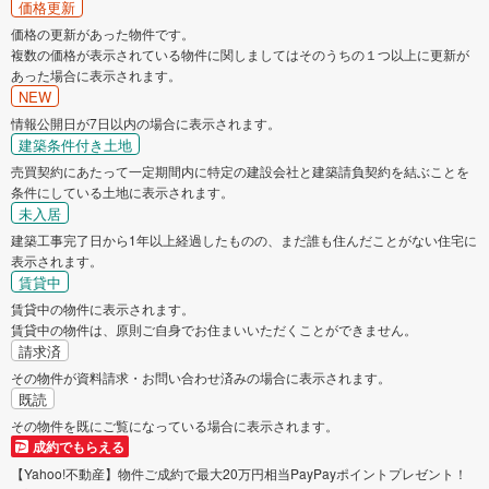
駿東郡長泉町
駿東郡小山町
価格更新
価格の更新があった物件です。
複数の価格が表示されている物件に関しましてはそのうちの１つ以上に更新が
あった場合に表示されます。
NEW
情報公開日が7日以内の場合に表示されます。
建築条件付き土地
売買契約にあたって一定期間内に特定の建設会社と建築請負契約を結ぶことを
条件にしている土地に表示されます。
未入居
建築工事完了日から1年以上経過したものの、まだ誰も住んだことがない住宅に
表示されます。
賃貸中
賃貸中の物件に表示されます。
賃貸中の物件は、原則ご自身でお住まいいただくことができません。
請求済
その物件が資料請求・お問い合わせ済みの場合に表示されます。
既読
その物件を既にご覧になっている場合に表示されます。
成約でもらえる
【Yahoo!不動産】物件ご成約で最大20万円相当PayPayポイントプレゼント！