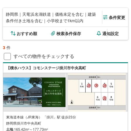
静岡県｜天竜浜名湖鉄道｜価格未定を含む｜建築
条件変更
条件付き土地を含む｜小学校まで1km以内
おすすめ順
検索条件保存
通知設定
3
件
すべての物件をチェックする
【積水ハウス】コモンステージ掛川市中央高町
東海道本線（JR東海） 「掛川」駅 徒歩23分
静岡県掛川市中央高町
土地
165.42m
～177.73m
2
2