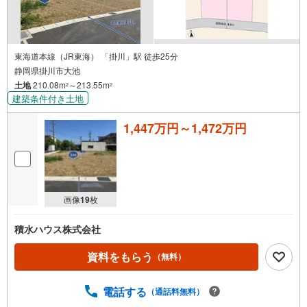
東海道本線（JR東海） 「掛川」駅 徒歩25分
静岡県掛川市大池
土地
210.08m
～213.55m
2
2
建築条件付き土地
1,447万円～1,472万円
画像
19
枚
積水ハウス株式会社
資料をもらう
（無料）
電話する
（通話料無料）