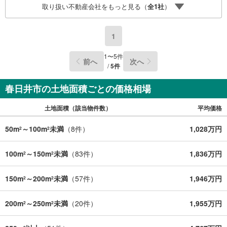
取り扱い不動産会社をもっと見る（
全
1
社
）
1
1
〜
5
件
前へ
次へ
/
5
件
春日井市の土地面積ごとの価格相場
土地面積（該当物件数）
平均価格
50m
～100m
未満
（
8
件）
1,028万円
2
2
100m
～150m
未満
（
83
件）
1,836万円
2
2
150m
～200m
未満
（
57
件）
1,946万円
2
2
200m
～250m
未満
（
20
件）
1,955万円
2
2