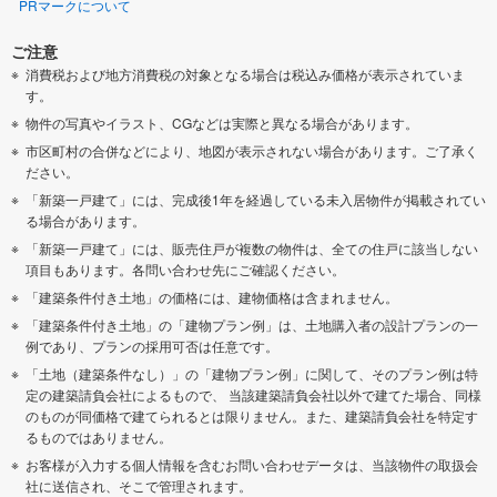
PRマークについて
ご注意
消費税および地方消費税の対象となる場合は税込み価格が表示されていま
す。
物件の写真やイラスト、CGなどは実際と異なる場合があります。
市区町村の合併などにより、地図が表示されない場合があります。ご了承く
ださい。
「新築一戸建て」には、完成後1年を経過している未入居物件が掲載されてい
る場合があります。
「新築一戸建て」には、販売住戸が複数の物件は、全ての住戸に該当しない
項目もあります。各問い合わせ先にご確認ください。
「建築条件付き土地」の価格には、建物価格は含まれません。
「建築条件付き土地」の「建物プラン例」は、土地購入者の設計プランの一
例であり、プランの採用可否は任意です。
「土地（建築条件なし）」の「建物プラン例」に関して、そのプラン例は特
定の建築請負会社によるもので、 当該建築請負会社以外で建てた場合、同様
のものが同価格で建てられるとは限りません。また、建築請負会社を特定す
るものではありません。
お客様が入力する個人情報を含むお問い合わせデータは、当該物件の取扱会
社に送信され、そこで管理されます。