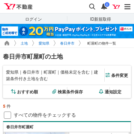
Yahoo!不動産
検索
通知
i
ログイン
ID新規取得
土地
愛知県
春日井市
町屋町の物件一覧
春日井市町屋町の土地
愛知県｜春日井市｜町屋町｜価格未定を含む｜建
条件変更
築条件付き土地を含む
おすすめ順
検索条件保存
通知設定
5
件
すべての物件をチェックする
春日井市町屋町