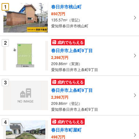
受
1
春日井市桃山町
け
850万円
取
135.57m
（登記）
2
る
愛知県春日井市桃山町
・
条
2
成約でもらえる
件
春日井市上条町9丁目
を
2,398万円
マ
209.86m
（実測）
2
イ
愛知県春日井市上条町9丁目
ペ
ー
3
成約でもらえる
ジ
春日井市上条町9丁目
に
2,398万円
保
209.86m
（登記）
2
存
愛知県春日井市上条町9丁目
す
る
4
成約でもらえる
春日井市町屋町
498万円