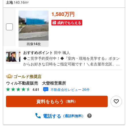
土地
140.16m
2
1,580万円
成約でもらえる
画像
14
枚
おすすめポイント
田中 颯人
◆ご見学予約受付中！◆『室内・現地を見学する』ボタン
からお好きな日時をご指定可能です！＼名古屋市北区、守
山区ご売却依頼数1位（2023年レインズ調べ）/名古屋市北
区、守山区の直接のご売却依頼を数多くいただいている不
ゴールド推奨店
動産仲介会社です。ネット上で分かる立地環境はもちろ
ウィル不動産販売 大曽根営業所
ん、過去にお任せいただいたお客様に現地の生の声をもと
4.61
不動産会社レビュー 26件
に住戸環境を提案致します。＼平日のお住まい探しの方へ/
弊社では平日にご内覧・契約など平日にお住まい探しをさ
資料をもらう
（無料）
れるお客様にサービスをご用意しています。＼お仕事で忙
しい方へ/午前10時から午後7時まで”毎日”営業しています。
事前にご予約頂きましたら営業時間外でのご内覧もご対応
電話する
（通話料無料）
いたします。＼本物件の他にも気になる物件がある方へ/不
動産業者間で不動産情報が共有されているので、名古屋市