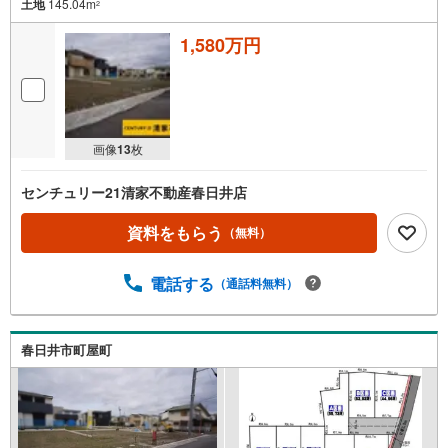
土地
145.04m
2
1,580万円
画像
13
枚
センチュリー21清家不動産春日井店
資料をもらう
（無料）
電話する
（通話料無料）
春日井市町屋町