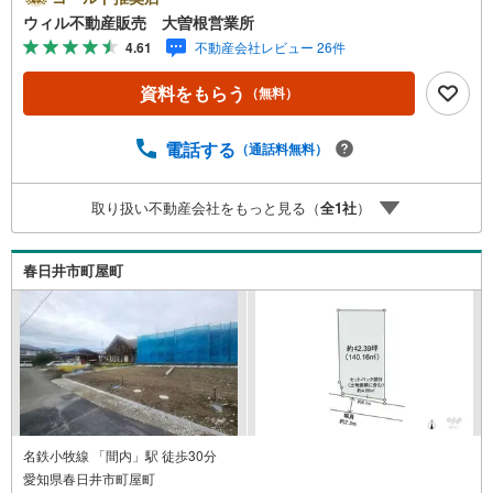
動産仲介会社です。ネット上で分かる立地環境はもちろ
ウィル不動産販売 大曽根営業所
ん、過去にお任せいただいたお客様に現地の生の声をもと
4.61
不動産会社レビュー 26件
に住戸環境を提案致します。＼平日のお住まい探しの方へ/
弊社では平日にご内覧・契約など平日にお住まい探しをさ
資料をもらう
（無料）
れるお客様にサービスをご用意しています。＼お仕事で忙
しい方へ/午前10時から午後7時まで”毎日”営業しています。
事前にご予約頂きましたら営業時間外でのご内覧もご対応
電話する
（通話料無料）
いたします。＼本物件の他にも気になる物件がある方へ/不
動産業者間で不動産情報が共有されているので、名古屋市
取り扱い不動産会社をもっと見る（
全
1
社
）
全域や、その他隣接エリアでもご内覧が可能です！ 【大曽
根営業所】○地下鉄名城線、JR中央線「大曽根」駅徒歩1分
○お子様が遊べるキッズスペースあり○定休日ございません
春日井市町屋町
名鉄小牧線 「間内」駅 徒歩30分
愛知県春日井市町屋町