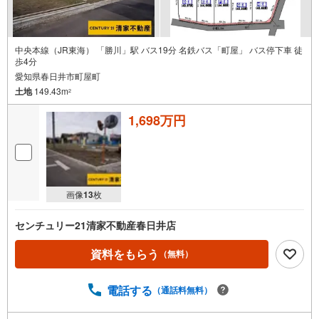
中央本線（JR東海） 「勝川」駅 バス19分 名鉄バス「町屋」 バス停下車 徒
歩4分
愛知県春日井市町屋町
土地
149.43m
2
1,698万円
画像
13
枚
センチュリー21清家不動産春日井店
資料をもらう
（無料）
電話する
（通話料無料）