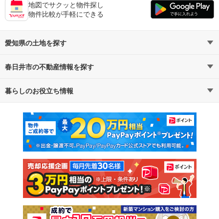
地図でサクッと物件探し
物件比較が手軽にできる
愛知県の土地を探す
春日井市の不動産情報を探す
路線・駅から探す
地域から探す
暮らしのお役立ち情報
不動産・住宅
賃貸住宅
通勤・通学時間から探す
地図から探す
マンションカタログ
教えて！住まいの先生
新築マンション
中古マンション
新築一戸建て
中古一戸建て
注文住宅
土地
売却査定