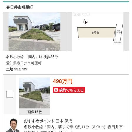
全域や、その他隣接エリアでもご内覧が可能です！ 【大曽
春日井市町屋町
根営業所】○地下鉄名城線、JR中央線「大曽根」駅徒歩1分
○お子様が遊べるキッズスペースあり○定休日ございません
名鉄小牧線 「間内」駅 徒歩35分
愛知県春日井市町屋町
土地
93.27m
2
498万円
成約でもらえる
画像
16
枚
おすすめポイント
三本 保成
名鉄小牧線「間内」駅まで車で約11分（3.9km）春日井市