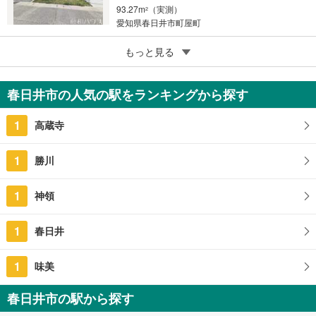
93.27m
（実測）
2
愛知県春日井市町屋町
5
もっと見る
成約でもらえる
春日井市大泉寺町
680万円
春日井市の人気の駅をランキングから探す
327m
（登記）
2
愛知県春日井市大泉寺町
1
高蔵寺
1
勝川
1
神領
1
春日井
1
味美
春日井市の駅から探す