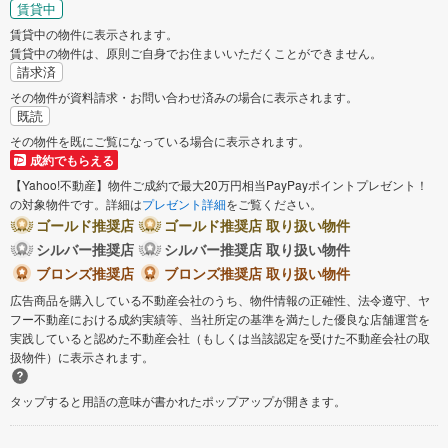
賃貸中
賃貸中の物件に表示されます。
賃貸中の物件は、原則ご自身でお住まいいただくことができません。
請求済
その物件が資料請求・お問い合わせ済みの場合に表示されます。
既読
その物件を既にご覧になっている場合に表示されます。
成約でもらえる
【Yahoo!不動産】物件ご成約で最大20万円相当PayPayポイントプレゼント！
の対象物件です。詳細は
プレゼント詳細
をご覧ください。
ゴールド推奨店
ゴールド推奨店 取り扱い物件
シルバー推奨店
シルバー推奨店 取り扱い物件
ブロンズ推奨店
ブロンズ推奨店 取り扱い物件
広告商品を購入している不動産会社のうち、物件情報の正確性、法令遵守、ヤ
フー不動産における成約実績等、当社所定の基準を満たした優良な店舗運営を
実践していると認めた不動産会社（もしくは当該認定を受けた不動産会社の取
扱物件）に表示されます。
タップすると用語の意味が書かれたポップアップが開きます。