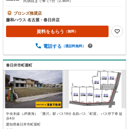
民病院まで車で7分（2.4km）
ブロンズ推奨店
藤和ハウス 名古屋・春日井店
資料をもらう
（無料）
電話する
（通話料無料）
春日井市町屋町
中央本線（JR東海） 「勝川」駅 バス19分 名鉄バス「町屋」 バス停下車 徒
歩4分
愛知県春日井市町屋町