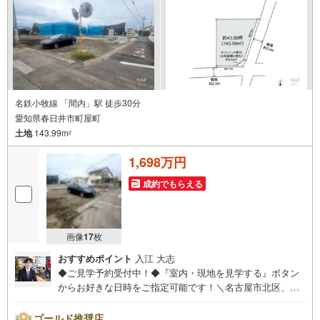
名鉄小牧線 「間内」駅 徒歩30分
愛知県春日井市町屋町
土地
143.99m
2
1,698万円
成約でもらえる
画像
17
枚
おすすめポイント
入江 大志
◆ご見学予約受付中！◆『室内・現地を見学する』ボタン
からお好きな日時をご指定可能です！＼名古屋市北区、守
山区ご売却依頼数1位（2023年レインズ調べ）/名古屋市北
区、守山区の直接のご売却依頼を数多くいただいている不
ゴールド推奨店