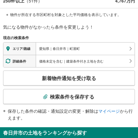
250m
以上
（
51
件）
4,767万円
2
物件が所在する市区町村を対象とした平均価格を表示しています。
気になる物件がなかったら
条件を変更しよう！
現在の検索条件
愛知県｜春日井市｜町屋町
エリア/路線
価格未定を含む｜建築条件付き土地を含む
詳細条件
こ
新着物件通知を受け取る
の
検
索
検索条件を保存する
条
件
保存した条件の確認・通知設定の変更・解除は
マイページ
から行
で
えます。
通
知
春日井市の土地をランキングから探す
を