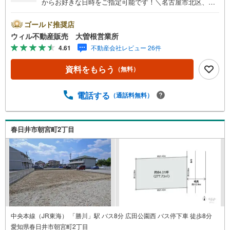
からお好きな日時をご指定可能です！＼名古屋市北区、守
山区ご売却依頼数1位（2023年レインズ調べ）/名古屋市北
区、守山区の直接のご売却依頼を数多くいただいている不
ゴールド推奨店
動産仲介会社です。ネット上で分かる立地環境はもちろ
ウィル不動産販売 大曽根営業所
ん、過去にお任せいただいたお客様に現地の生の声をもと
4.61
不動産会社レビュー 26件
に住戸環境を提案致します。＼平日のお住まい探しの方へ/
弊社では平日にご内覧・契約など平日にお住まい探しをさ
資料をもらう
（無料）
れるお客様にサービスをご用意しています。＼お仕事で忙
しい方へ/午前10時から午後7時まで”毎日”営業しています。
事前にご予約頂きましたら営業時間外でのご内覧もご対応
電話する
（通話料無料）
いたします。＼本物件の他にも気になる物件がある方へ/不
動産業者間で不動産情報が共有されているので、名古屋市
全域や、その他隣接エリアでもご内覧が可能です！ 【大曽
春日井市朝宮町2丁目
根営業所】○地下鉄名城線、JR中央線「大曽根」駅徒歩1分
○お子様が遊べるキッズスペースあり○定休日ございません
中央本線（JR東海） 「勝川」駅 バス8分 広田公園西 バス停下車 徒歩8分
愛知県春日井市朝宮町2丁目