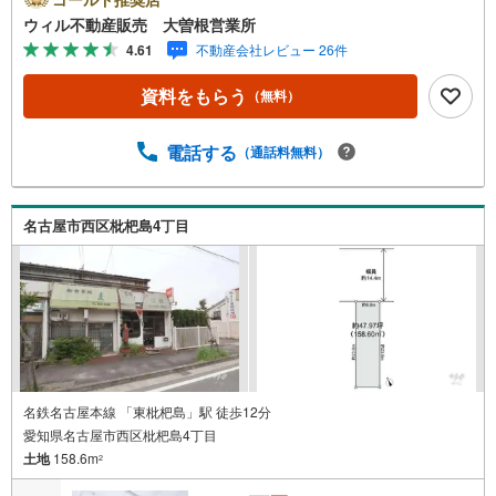
『二子山公園』『庄内川』など自然豊かな立地！◆コンビ
ウィル不動産販売 大曽根営業所
ニ、病院、飲食店など徒歩圏内にございます！◆ゆとりあ
4.61
不動産会社レビュー 26件
る敷地を活かした平屋・二世帯住宅にもおすすめ！＼近隣
エリアも取り扱いしております/ 中、東、西、中村、昭
資料をもらう
（無料）
和、千種、北、熱田、瑞穂、名東区など名古屋市内エリア
を問わずご紹介可能！名古屋市内に6店舗！（久屋大通、覚
王山、御器所、大曽根、新瑞橋、藤が丘）最寄りの営業所
電話する
（通話料無料）
にてご対応いたします！
名古屋市西区枇杷島4丁目
名鉄名古屋本線 「東枇杷島」駅 徒歩12分
愛知県名古屋市西区枇杷島4丁目
土地
158.6m
2