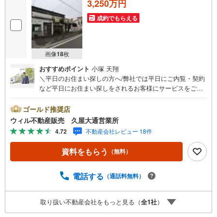
3,250万円
成約でもらえる
画像
18
枚
おすすめポイント
小塚 天翔
＼平日のお住まい探しの方へ/弊社では平日にご内覧・契約
など平日にお住まい探しをされるお客様にサービスをご用
意しています。＼お仕事で忙しい方へ/午前10時から午後7
時まで”毎日”営業しています。事前にご予約頂きましたら営
ゴールド推奨店
業時間外でのご内覧もご対応いたします。＼本物件の他に
ウィル不動産販売 久屋大通営業所
も気になる物件がある方へ/不動産業者間で不動産情報が共
4.72
不動産会社レビュー 18件
有されているので、名古屋市全域や、その他隣接エリアで
もご内覧が可能です！ 【ウィル不動産販売 久屋大通営業
資料をもらう
（無料）
所】◎地下鉄東山線「栄」駅7A出口から徒歩1分、名城線
「久屋大通」駅7A出口から徒歩1分◎お子様が遊べるキッ
ズスペースあり◎営業時間 10:00～19:00（定休日無し） 上
電話する
（通話料無料）
記時間はお電話が繋がりやすくなっております。ぜひお気
軽にご連絡下さい！現地を見学される場合は「室内・現地
取り扱い不動産会社をもっと見る（
全
1
社
）
を見学する（無料）」ボタンよりご希望の日時をご記入い
ただけますとスムーズにご案内が可能です。