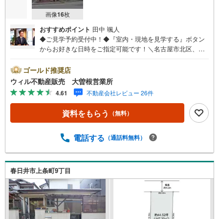
画像
16
枚
おすすめポイント
田中 颯人
◆ご見学予約受付中！◆『室内・現地を見学する』ボタン
からお好きな日時をご指定可能です！＼名古屋市北区、守
山区ご売却依頼数1位（2023年レインズ調べ）/名古屋市北
区、守山区の直接のご売却依頼を数多くいただいている不
ゴールド推奨店
動産仲介会社です。ネット上で分かる立地環境はもちろ
ウィル不動産販売 大曽根営業所
ん、過去にお任せいただいたお客様に現地の生の声をもと
4.61
不動産会社レビュー 26件
に住戸環境を提案致します。＼平日のお住まい探しの方へ/
弊社では平日にご内覧・契約など平日にお住まい探しをさ
資料をもらう
（無料）
れるお客様にサービスをご用意しています。＼お仕事で忙
しい方へ/午前10時から午後7時まで”毎日”営業しています。
事前にご予約頂きましたら営業時間外でのご内覧もご対応
電話する
（通話料無料）
いたします。＼本物件の他にも気になる物件がある方へ/不
動産業者間で不動産情報が共有されているので、名古屋市
全域や、その他隣接エリアでもご内覧が可能です！ 【大曽
春日井市上条町9丁目
根営業所】○地下鉄名城線、JR中央線「大曽根」駅徒歩1分
○お子様が遊べるキッズスペースあり○定休日ございません