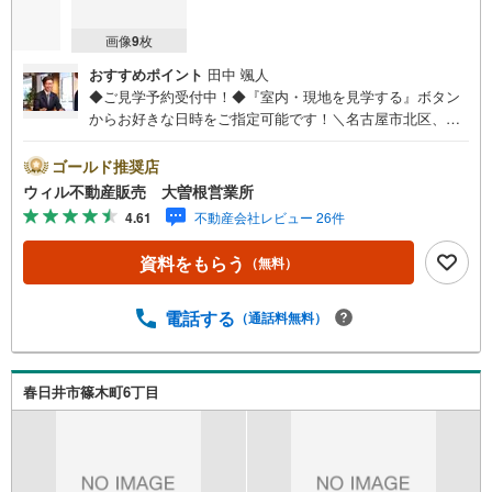
画像
9
枚
おすすめポイント
田中 颯人
◆ご見学予約受付中！◆『室内・現地を見学する』ボタン
からお好きな日時をご指定可能です！＼名古屋市北区、守
山区ご売却依頼数1位（2023年レインズ調べ）/名古屋市北
区、守山区の直接のご売却依頼を数多くいただいている不
ゴールド推奨店
動産仲介会社です。ネット上で分かる立地環境はもちろ
ウィル不動産販売 大曽根営業所
ん、過去にお任せいただいたお客様に現地の生の声をもと
4.61
不動産会社レビュー 26件
に住戸環境を提案致します。＼平日のお住まい探しの方へ/
弊社では平日にご内覧・契約など平日にお住まい探しをさ
資料をもらう
（無料）
れるお客様にサービスをご用意しています。＼お仕事で忙
しい方へ/午前10時から午後7時まで”毎日”営業しています。
事前にご予約頂きましたら営業時間外でのご内覧もご対応
電話する
（通話料無料）
いたします。＼本物件の他にも気になる物件がある方へ/不
動産業者間で不動産情報が共有されているので、名古屋市
全域や、その他隣接エリアでもご内覧が可能です！ 【大曽
春日井市篠木町6丁目
根営業所】○地下鉄名城線、JR中央線「大曽根」駅徒歩1分
○お子様が遊べるキッズスペースあり○定休日ございません