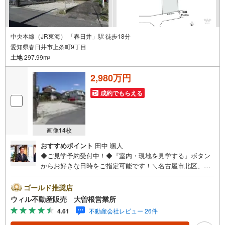
中央本線（JR東海） 「春日井」駅 徒歩18分
愛知県春日井市上条町9丁目
土地
297.99m
2
2,980万円
成約でもらえる
画像
14
枚
おすすめポイント
田中 颯人
◆ご見学予約受付中！◆『室内・現地を見学する』ボタン
からお好きな日時をご指定可能です！＼名古屋市北区、守
山区ご売却依頼数1位（2023年レインズ調べ）/名古屋市北
区、守山区の直接のご売却依頼を数多くいただいている不
ゴールド推奨店
動産仲介会社です。ネット上で分かる立地環境はもちろ
ウィル不動産販売 大曽根営業所
ん、過去にお任せいただいたお客様に現地の生の声をもと
4.61
不動産会社レビュー 26件
に住戸環境を提案致します。＼平日のお住まい探しの方へ/