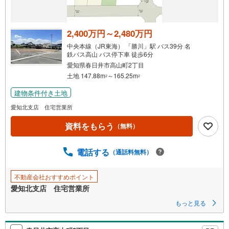
け
取
る
2,400万円～2,480万円
・
中央本線（JR東海） 「勝川」駅 バス39分 名
条
鉄バス高山 バス停下車 徒歩6分
件
愛知県春日井市高山町2丁目
を
土地 147.88m
～165.25m
2
2
マ
建物条件付き土地
イ
愛知北支店 住宅営業所
ペ
ー
資料をもらう
（無料）
ジ
に
電話する
（通話料無料）
保
存
す
不動産会社おすすめポイント
る
愛知北支店 住宅営業所
もっと見る