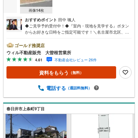
画像
14
枚
おすすめポイント
田中 颯人
◆ご見学予約受付中！◆『室内・現地を見学する』ボタン
からお好きな日時をご指定可能です！＼名古屋市北区、守
山区ご売却依頼数1位（2023年レインズ調べ）/名古屋市北
区、守山区の直接のご売却依頼を数多くいただいている不
ゴールド推奨店
動産仲介会社です。ネット上で分かる立地環境はもちろ
ウィル不動産販売 大曽根営業所
ん、過去にお任せいただいたお客様に現地の生の声をもと
4.61
不動産会社レビュー 26件
に住戸環境を提案致します。＼平日のお住まい探しの方へ/
弊社では平日にご内覧・契約など平日にお住まい探しをさ
資料をもらう
（無料）
れるお客様にサービスをご用意しています。＼お仕事で忙
しい方へ/午前10時から午後7時まで”毎日”営業しています。
事前にご予約頂きましたら営業時間外でのご内覧もご対応
電話する
（通話料無料）
いたします。＼本物件の他にも気になる物件がある方へ/不
動産業者間で不動産情報が共有されているので、名古屋市
全域や、その他隣接エリアでもご内覧が可能です！ 【大曽
春日井市上条町9丁目
根営業所】○地下鉄名城線、JR中央線「大曽根」駅徒歩1分
○お子様が遊べるキッズスペースあり○定休日ございません