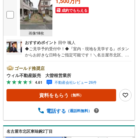
1,500万円
成約でもらえる
画像
18
枚
おすすめポイント
田中 颯人
◆ご見学予約受付中！◆『室内・現地を見学する』ボタン
からお好きな日時をご指定可能です！＼名古屋市北区、守
山区ご売却依頼数1位（2023年レインズ調べ）/名古屋市北
区、守山区の直接のご売却依頼を数多くいただいている不
ゴールド推奨店
動産仲介会社です。ネット上で分かる立地環境はもちろ
ウィル不動産販売 大曽根営業所
ん、過去にお任せいただいたお客様に現地の生の声をもと
4.61
不動産会社レビュー 26件
に住戸環境を提案致します。＼平日のお住まい探しの方へ/
弊社では平日にご内覧・契約など平日にお住まい探しをさ
資料をもらう
（無料）
れるお客様にサービスをご用意しています。＼お仕事で忙
しい方へ/午前10時から午後7時まで”毎日”営業しています。
事前にご予約頂きましたら営業時間外でのご内覧もご対応
電話する
（通話料無料）
いたします。＼本物件の他にも気になる物件がある方へ/不
動産業者間で不動産情報が共有されているので、名古屋市
全域や、その他隣接エリアでもご内覧が可能です！ 【大曽
名古屋市北区東味鋺2丁目
根営業所】○地下鉄名城線、JR中央線「大曽根」駅徒歩1分