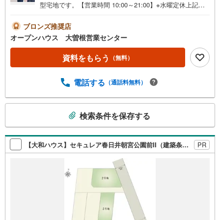
型宅地です。【営業時間 10:00～21:00】※水曜定休上記時
間はお電話が繋がりやすくなっております。ぜひお気軽に
ご連絡ください！現地を見学される場合は「室内・現地を
ブロンズ推奨店
見学する（無料）」ボタンよりご希望の日時をご記入いた
オープンハウス 大曽根営業センター
だけますとスムーズにご案内が可能です。◎現地のご案内
について・平日や夜遅い時間帯もご案内が可能 ※定休日を
資料をもらう
（無料）
除く・経験豊富なスタッフが物件詳細を丁寧にご説明いた
します。・車でご自宅や最寄り駅等、ご指定の場所まで送
電話する
（通話料無料）
迎します。・チャイルドシートのご用意ございます。◎個
別FP相談会 無料物件のご紹介だけでなく住宅ローン・資
金のご相談、まずは家探しについて話を聞きたいという方
こ
も大歓迎です！年間8000棟以上の限定物件を発表している
検索条件を保存する
の
オープンハウスだから出会える物件が多数ございます。ぜ
検
ひお気軽にご連絡・ご相談ください！※限定物件:当社の
索
み、もしくは当社を含めた数社でのみご紹介可能なオープ
【大和ハウス】セキュレア春日井朝宮公園前II（建築条件付宅地分譲）
PR
条
ンハウス・ディベロップメントの物件
件
で
通
知
を
受