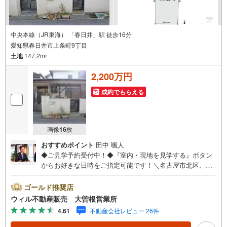
中央本線（JR東海） 「春日井」駅 徒歩16分
愛知県春日井市上条町9丁目
土地
147.2m
2
2,200万円
成約でもらえる
画像
16
枚
おすすめポイント
田中 颯人
◆ご見学予約受付中！◆『室内・現地を見学する』ボタン
からお好きな日時をご指定可能です！＼名古屋市北区、守
山区ご売却依頼数1位（2023年レインズ調べ）/名古屋市北
区、守山区の直接のご売却依頼を数多くいただいている不
ゴールド推奨店
動産仲介会社です。ネット上で分かる立地環境はもちろ
ウィル不動産販売 大曽根営業所
ん、過去にお任せいただいたお客様に現地の生の声をもと
4.61
不動産会社レビュー 26件
に住戸環境を提案致します。＼平日のお住まい探しの方へ/
弊社では平日にご内覧・契約など平日にお住まい探しをさ