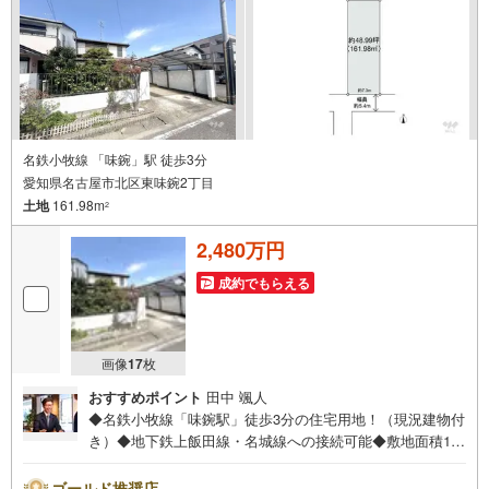
○お子様が遊べるキッズスペースあり○定休日ございません
名鉄小牧線 「味鋺」駅 徒歩3分
愛知県名古屋市北区東味鋺2丁目
土地
161.98m
2
2,480万円
成約でもらえる
画像
17
枚
おすすめポイント
田中 颯人
◆名鉄小牧線「味鋺駅」徒歩3分の住宅用地！（現況建物付
き）◆地下鉄上飯田線・名城線への接続可能◆敷地面積161
m2（約48坪）の南向きの整形地！◆第一種住居地域で建蔽
率60％/容積率200％！◆建築条件なしで自由設計可！◆
ゴールド推奨店