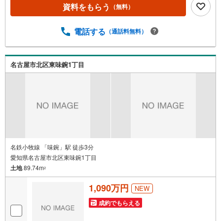
弊社では平日にご内覧・契約など平日にお住まい探しをさ
資料をもらう
（無料）
れるお客様にサービスをご用意しています。＼お仕事で忙
しい方へ/午前10時から午後7時まで”毎日”営業しています。
事前にご予約頂きましたら営業時間外でのご内覧もご対応
電話する
（通話料無料）
いたします。＼本物件の他にも気になる物件がある方へ/不
動産業者間で不動産情報が共有されているので、名古屋市
全域や、その他隣接エリアでもご内覧が可能です！ 【大曽
名古屋市北区東味鋺1丁目
根営業所】○地下鉄名城線、JR中央線「大曽根」駅徒歩1分
○お子様が遊べるキッズスペースあり○定休日ございません
名鉄小牧線 「味鋺」駅 徒歩3分
愛知県名古屋市北区東味鋺1丁目
土地
89.74m
2
1,090万円
NEW
成約でもらえる