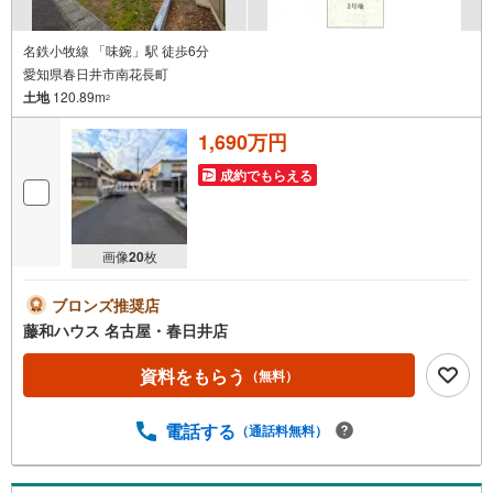
名鉄小牧線 「味鋺」駅 徒歩6分
愛知県春日井市南花長町
土地
120.89m
2
1,690万円
成約でもらえる
画像
20
枚
ブロンズ推奨店
藤和ハウス 名古屋・春日井店
資料をもらう
（無料）
電話する
（通話料無料）