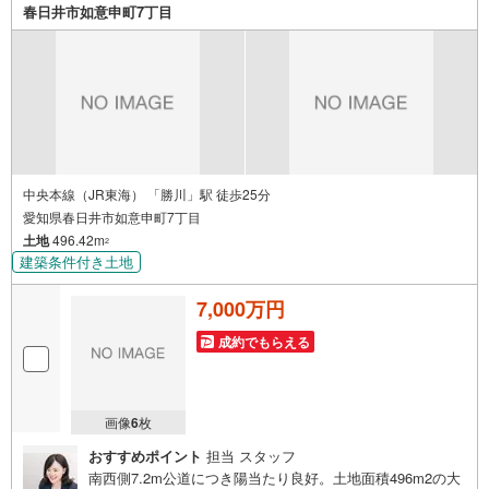
春日井市如意申町7丁目
中央本線（JR東海） 「勝川」駅 徒歩25分
愛知県春日井市如意申町7丁目
土地
496.42m
2
建築条件付き土地
7,000万円
成約でもらえる
画像
6
枚
おすすめポイント
担当 スタッフ
南西側7.2m公道につき陽当たり良好。土地面積496m2の大