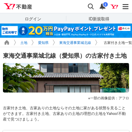
Yahoo!不動産
検索
通知
i
ログイン
ID新規取得
土地
愛知県
東海交通事業城北線
古家付き土地一覧
東海交通事業城北線（愛知県）の古家付き土地
一部の画像提供：アフロ
古家付き土地、古家ありの土地ならその土地に家がある状態を見ること
ができます。古家付き土地、古家ありの土地の理想の土地をYahoo!不動
産で見つけましょう。