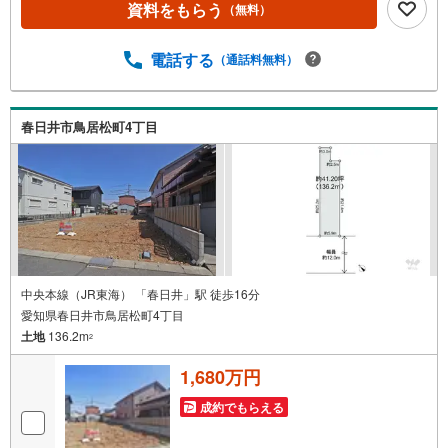
資料をもらう
（無料）
れるお客様にサービスをご用意しています。＼お仕事で忙
しい方へ/午前10時から午後7時まで”毎日”営業しています。
事前にご予約頂きましたら営業時間外でのご内覧もご対応
電話する
（通話料無料）
いたします。＼本物件の他にも気になる物件がある方へ/不
動産業者間で不動産情報が共有されているので、名古屋市
全域や、その他隣接エリアでもご内覧が可能です！ 【大曽
春日井市鳥居松町4丁目
根営業所】○地下鉄名城線、JR中央線「大曽根」駅徒歩1分
○お子様が遊べるキッズスペースあり○定休日ございません
中央本線（JR東海） 「春日井」駅 徒歩16分
愛知県春日井市鳥居松町4丁目
土地
136.2m
2
1,680万円
成約でもらえる