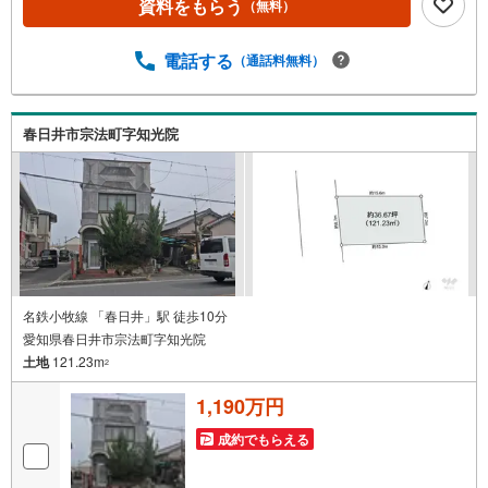
資料をもらう
（無料）
れるお客様にサービスをご用意しています。＼お仕事で忙
しい方へ/午前10時から午後7時まで”毎日”営業しています。
事前にご予約頂きましたら営業時間外でのご内覧もご対応
電話する
（通話料無料）
いたします。＼本物件の他にも気になる物件がある方へ/不
動産業者間で不動産情報が共有されているので、名古屋市
全域や、その他隣接エリアでもご内覧が可能です！ 【大曽
春日井市宗法町字知光院
根営業所】○地下鉄名城線、JR中央線「大曽根」駅徒歩1分
○お子様が遊べるキッズスペースあり○定休日ございません
名鉄小牧線 「春日井」駅 徒歩10分
愛知県春日井市宗法町字知光院
土地
121.23m
2
1,190万円
成約でもらえる