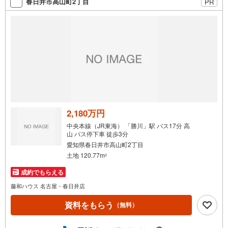
春日井市高山町2丁目
PR
2,180万円
中央本線（JR東海） 「勝川」駅 バス17分 高
山 バス停下車 徒歩3分
愛知県春日井市高山町2丁目
土地 120.77m
2
成約でもらえる
藤和ハウス 名古屋・春日井店
資料をもらう
（無料）