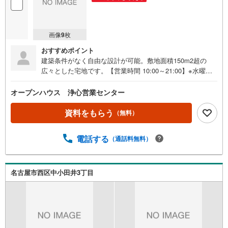
画像
9
枚
おすすめポイント
建築条件がなく自由な設計が可能。敷地面積150m2超の
広々とした宅地です。【営業時間 10:00～21:00】※水曜定
休上記時間はお電話が繋がりやすくなっております。ぜひ
お気軽にご連絡ください！現地を見学される場合は「室
オープンハウス 浄心営業センター
内・現地を見学する（無料）」ボタンよりご希望の日時を
ご記入いただけますとスムーズにご案内が可能です。◎現
資料をもらう
（無料）
地のご案内について・平日や夜遅い時間帯もご案内が可
能 ※定休日を除く・経験豊富なスタッフが物件詳細を丁寧
電話する
（通話料無料）
にご説明いたします。・車でご自宅や最寄り駅等、ご指定
の場所まで送迎します。・チャイルドシートのご用意ござ
います。◎個別FP相談会 無料物件のご紹介だけでなく住
宅ローン・資金のご相談、まずは家探しについて話を聞き
名古屋市西区中小田井3丁目
たいという方も大歓迎です！年間8000棟以上の限定物件を
発表しているオープンハウスだから出会える物件が多数ご
ざいます。ぜひお気軽にご連絡・ご相談ください！※限定物
件:当社のみ、もしくは当社を含めた数社でのみご紹介可能
なオープンハウス・ディベロップメントの物件