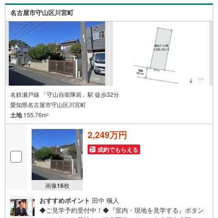
名古屋市守山区川宮町
名鉄瀬戸線 「守山自衛隊前」駅 徒歩32分
愛知県名古屋市守山区川宮町
土地
155.76m
2
2,249万円
成約でもらえる
画像
16
枚
おすすめポイント
田中 颯人
◆ご見学予約受付中！◆『室内・現地を見学する』ボタン