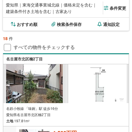
愛知県｜東海交通事業城北線｜価格未定を含む｜
条件変更
建築条件付き土地を含む｜古家あり
おすすめ順
検索条件保存
通知設定
18
件
すべての物件をチェックする
名古屋市北区楠2丁目
名鉄小牧線 「味鋺」駅 徒歩16分
愛知県名古屋市北区楠2丁目
土地
197.81m
2