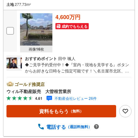
土地
277.73m
2
4,600万円
成約でもらえる
画像
16
枚
おすすめポイント
田中 颯人
◆ご見学予約受付中！◆『室内・現地を見学する』ボタン
からお好きな日時をご指定可能です！＼名古屋市北区、守
山区ご売却依頼数1位（2023年レインズ調べ）/名古屋市北
区、守山区の直接のご売却依頼を数多くいただいている不
ゴールド推奨店
動産仲介会社です。ネット上で分かる立地環境はもちろ
ウィル不動産販売 大曽根営業所
ん、過去にお任せいただいたお客様に現地の生の声をもと
4.61
不動産会社レビュー 26件
に住戸環境を提案致します。＼平日のお住まい探しの方へ/
弊社では平日にご内覧・契約など平日にお住まい探しをさ
資料をもらう
（無料）
れるお客様にサービスをご用意しています。＼お仕事で忙
しい方へ/午前10時から午後7時まで”毎日”営業しています。
事前にご予約頂きましたら営業時間外でのご内覧もご対応
電話する
（通話料無料）
いたします。＼本物件の他にも気になる物件がある方へ/不