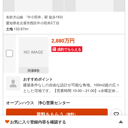
名鉄犬山線 「中小田井」駅 徒歩16分
愛知県名古屋市西区中小田井3丁目
土地
133.97m
2
2,880万円
成約でもらえる
画像
8
枚
おすすめポイント
建築条件なしの自由な設計が可能な角地。100m2超の広々
とした宅地です。【営業時間 10:00～21:00】※水曜定休上
記時間はお電話が繋がりやすくなっております。ぜひお気
軽にご連絡ください！現地を見学される場合は「室内・現
オープンハウス 浄心営業センター
地を見学する（無料）」ボタンよりご希望の日時をご記入
いただけますとスムーズにご案内が可能です。◎現地のご
資料をもらう
（無料）
案内について・平日や夜遅い時間帯もご案内が可能 ※定休
お気に入り登録内容を確認する
日を除く・経験豊富なスタッフが物件詳細を丁寧にご説明