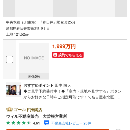
中央本線（JR東海） 「春日井」駅 徒歩25分
愛知県春日井市篠木町6丁目
土地
121.52m
2
1,999万円
成約でもらえる
画像
0
枚
おすすめポイント
田中 颯人
◆ご見学予約受付中！◆『室内・現地を見学する』ボタン
からお好きな日時をご指定可能です！＼名古屋市北区、守
山区ご売却依頼数1位（2023年レインズ調べ）/名古屋市北
区、守山区の直接のご売却依頼を数多くいただいている不
ゴールド推奨店
動産仲介会社です。ネット上で分かる立地環境はもちろ
ウィル不動産販売 大曽根営業所
ん、過去にお任せいただいたお客様に現地の生の声をもと
4.61
不動産会社レビュー 26件
に住戸環境を提案致します。＼平日のお住まい探しの方へ/