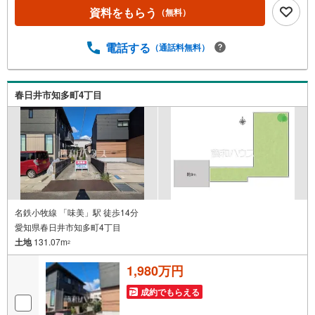
弊社では平日にご内覧・契約など平日にお住まい探しをさ
資料をもらう
（無料）
れるお客様にサービスをご用意しています。＼お仕事で忙
しい方へ/午前10時から午後7時まで”毎日”営業しています。
事前にご予約頂きましたら営業時間外でのご内覧もご対応
電話する
（通話料無料）
いたします。＼本物件の他にも気になる物件がある方へ/不
動産業者間で不動産情報が共有されているので、名古屋市
全域や、その他隣接エリアでもご内覧が可能です！ 【大曽
春日井市知多町4丁目
根営業所】○地下鉄名城線、JR中央線「大曽根」駅徒歩1分
○お子様が遊べるキッズスペースあり○定休日ございません
名鉄小牧線 「味美」駅 徒歩14分
愛知県春日井市知多町4丁目
土地
131.07m
2
1,980万円
成約でもらえる