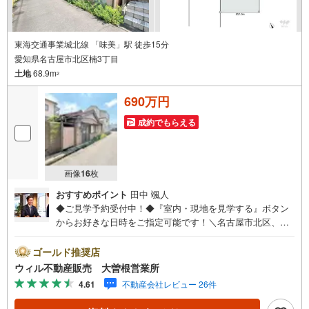
東海交通事業城北線 「味美」駅 徒歩15分
愛知県名古屋市北区楠3丁目
土地
68.9m
2
690万円
成約でもらえる
画像
16
枚
おすすめポイント
田中 颯人
◆ご見学予約受付中！◆『室内・現地を見学する』ボタン
からお好きな日時をご指定可能です！＼名古屋市北区、守
山区ご売却依頼数1位（2023年レインズ調べ）/名古屋市北
区、守山区の直接のご売却依頼を数多くいただいている不
ゴールド推奨店
動産仲介会社です。ネット上で分かる立地環境はもちろ
ウィル不動産販売 大曽根営業所
ん、過去にお任せいただいたお客様に現地の生の声をもと
4.61
不動産会社レビュー 26件
に住戸環境を提案致します。＼平日のお住まい探しの方へ/
弊社では平日にご内覧・契約など平日にお住まい探しをさ