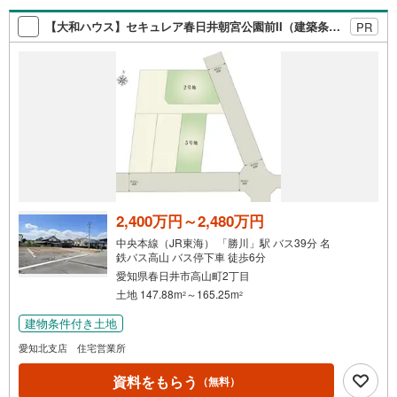
動産業者間で不動産情報が共有されているので、名古屋市
全域や、その他隣接エリアでもご内覧が可能です！ 【大曽
【大和ハウス】セキュレア春日井朝宮公園前II（建築条件付宅地分譲）
PR
根営業所】○地下鉄名城線、JR中央線「大曽根」駅徒歩1分
○お子様が遊べるキッズスペースあり○定休日ございません
2,400万円～2,480万円
中央本線（JR東海） 「勝川」駅 バス39分 名
鉄バス高山 バス停下車 徒歩6分
愛知県春日井市高山町2丁目
土地 147.88m
～165.25m
2
2
建物条件付き土地
愛知北支店 住宅営業所
資料をもらう
（無料）