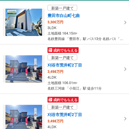
愛知県豊橋市芦原町字芦原
新築一戸建て
豊田市白山町七曲
3,300万円
3LDK
土地面積 164.15m
2
名鉄豊田線 「豊田市」駅 バス13分 名鉄バス「汐見町」 バス停下車 徒歩11分
成約でもらえる
新築一戸建て
刈谷市荒井町2丁目
3,498万円
4LDK
土地面積 106.01m
2
名鉄三河線 「小垣江」駅 徒歩11分
成約でもらえる
新築一戸建て
刈谷市荒井町2丁目
3,498万円
4LDK