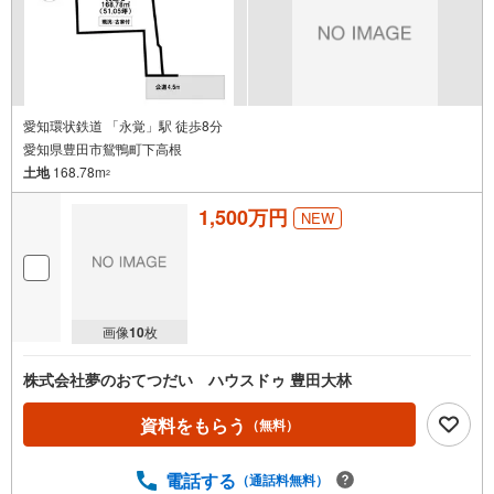
●当店の強み●
・中古マンション・戸建のリノベーションの提案や新築住宅のカスタマイ
ズのご提案。
・土地をお探しの方もお任せ下さい。
・物件のメリットデメリットを客観的にご説明いたします。
●住宅ローン相談会随時実施●
愛知環状鉄道 「永覚」駅 徒歩8分
・「住宅ローンアドバイザー」のいる当店にお任せください。
愛知県豊田市鴛鴨町下高根
・大きなお買い物をされるお客様が安心・安全に楽しく購入するサポート
土地
168.78m
を致します。
2
・住宅ローンが借入できるか不安・いくらまで借入が出来るか知りたい。
下記の様に住宅ローンを組むことが不安な方は是非ご相談ください。
1,500万円
NEW
1、他社で断わられた
2、転職してまもない
3、車のローンやクレジット・キャッシングがある
4、自営業、派遣、契約社員
5、自己資金が0円
画像
10
枚
株式会社夢のおてつだい ハウスドゥ 豊田大林
資料をもらう
（無料）
電話する
（通話料無料）