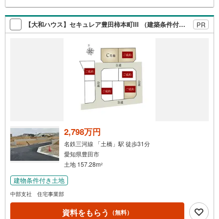
【大和ハウス】セキュレア豊田柿本町III （建築条件付宅地分譲）
PR
2,798万円
名鉄三河線 「土橋」駅 徒歩31分
愛知県豊田市
土地 157.28m
2
建物条件付き土地
中部支社 住宅事業部
資料をもらう
（無料）