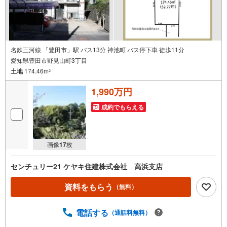
当社のみ、もしくは当社を含めた数社でのみご紹介可能な
オープンハウス・ディベロップメントの物件
名鉄三河線 「豊田市」駅 バス13分 神池町 バス停下車 徒歩11分
愛知県豊田市野見山町3丁目
土地
174.46m
2
1,990万円
成約でもらえる
画像
17
枚
センチュリー21 ケヤキ住建株式会社 高浜支店
資料をもらう
（無料）
電話する
（通話料無料）