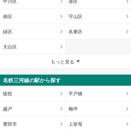
中川区
港区
南区
守山区
緑区
名東区
天白区
愛知県のそのほかの地域
もっと見る
豊橋市
岡崎市
名鉄三河線の駅から探す
一宮市
春日井市
猿投
平戸橋
豊川市
刈谷市
越戸
梅坪
豊田市
安城市
豊田市
上挙母