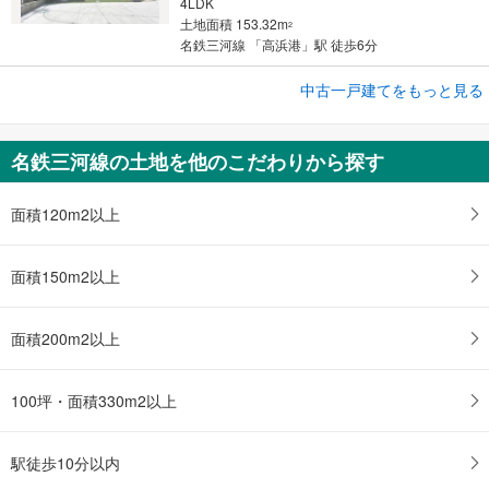
4LDK
土地面積 153.32m
2
名鉄三河線 「高浜港」駅 徒歩6分
中古一戸建てをもっと見る
中古一戸建て
豊田市中田町日進
3,180万円
名鉄三河線の土地を他のこだわりから探す
4LDK
土地面積 135.71m
2
名鉄名古屋本線 「知立」駅 バス17分 高岡ふれあいバス「中田町日進」 バス停下車 徒歩2分
面積120m2以上
面積150m2以上
面積200m2以上
100坪・面積330m2以上
駅徒歩10分以内