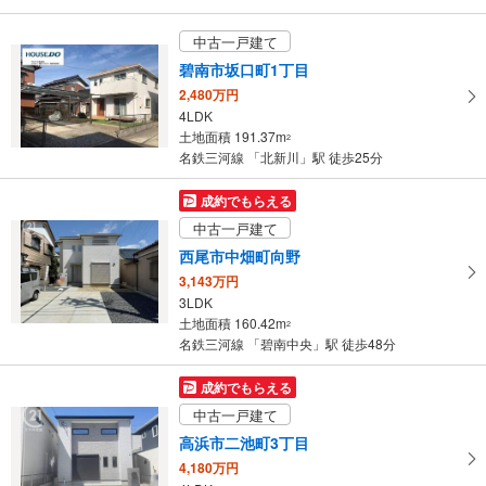
中古一戸建て
碧南市坂口町1丁目
2,480万円
4LDK
土地面積 191.37m
2
名鉄三河線 「北新川」駅 徒歩25分
成約でもらえる
中古一戸建て
西尾市中畑町向野
3,143万円
3LDK
土地面積 160.42m
2
名鉄三河線 「碧南中央」駅 徒歩48分
成約でもらえる
中古一戸建て
高浜市二池町3丁目
4,180万円