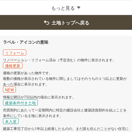
西尾市
蒲郡市
もっと見る
常滑市
稲沢市
土地トップへ戻る
新城市
東海市
ラベル・アイコンの意味
大府市
知多市
リフォーム
リノベーション・リフォーム済み（予定含む）の物件に表示されます。
価格更新
知立市
尾張旭市
価格の更新があった物件です。
複数の価格が表示されている物件に関しましてはそのうちの１つ以上に更新が
日進市
田原市
あった場合に表示されます。
NEW
愛西市
清須市
情報公開日が7日以内の場合に表示されます。
建築条件付き土地
売買契約にあたって一定期間内に特定の建設会社と建築請負契約を結ぶことを
北名古屋市
あま市
条件にしている土地に表示されます。
未入居
長久手市
海部郡蟹江町
建築工事完了日から1年以上経過したものの、まだ誰も住んだことがない住宅に