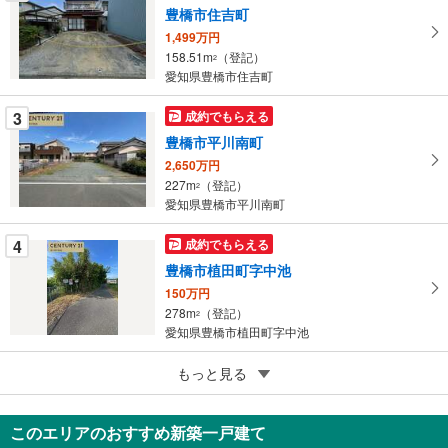
豊橋市住吉町
を
1,499万円
マ
158.51m
（登記）
2
イ
愛知県豊橋市住吉町
ペ
ー
3
成約でもらえる
ジ
豊橋市平川南町
に
2,650万円
保
227m
（登記）
2
存
愛知県豊橋市平川南町
す
る
4
成約でもらえる
豊橋市植田町字中池
150万円
278m
（登記）
2
愛知県豊橋市植田町字中池
4
もっと見る
成約でもらえる
豊橋市芦原町字芦原
150万円
このエリアのおすすめ新築一戸建て
1046m
（登記）
2