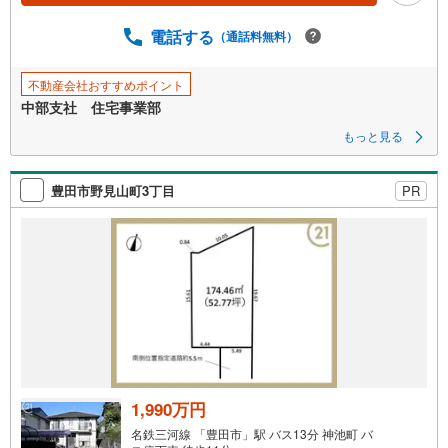
電話する
（通話料無料）
不動産会社おすすめポイント
中部支社 住宅事業部
もっと見る
豊田市野見山町3丁目
PR
1,990万円
名鉄三河線 「豊田市」駅 バス13分 神池町 バ