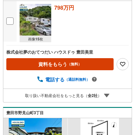
798万円
画像
15
枚
株式会社夢のおてつだい ハウスドゥ 豊田美里
資料をもらう
（無料）
電話する
（通話料無料）
取り扱い不動産会社をもっと見る（
全
2
社
）
豊田市野見山町3丁目