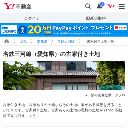
Yahoo!不動産
検索
通知
i
ログイン
ID新規取得
土地
愛知県
名鉄三河線
古家付き土地一覧
名鉄三河線（愛知県）の古家付き土地
一部の画像提供：アフロ
古家付き土地、古家ありの土地ならその土地に家がある状態を見ること
ができます。古家付き土地、古家ありの土地の理想の土地をYahoo!不動
産で見つけましょう。