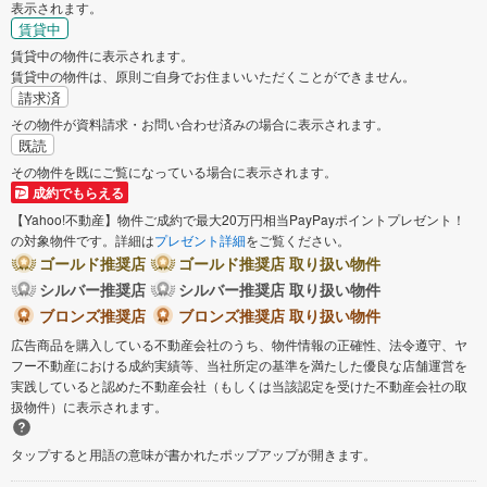
表示されます。
賃貸中
知多郡阿久比町
額田郡幸田町
賃貸中の物件に表示されます。
賃貸中の物件は、原則ご自身でお住まいいただくことができません。
請求済
その物件が資料請求・お問い合わせ済みの場合に表示されます。
既読
その物件を既にご覧になっている場合に表示されます。
成約でもらえる
【Yahoo!不動産】物件ご成約で最大20万円相当PayPayポイントプレゼント！
の対象物件です。詳細は
プレゼント詳細
をご覧ください。
ゴールド推奨店
ゴールド推奨店 取り扱い物件
シルバー推奨店
シルバー推奨店 取り扱い物件
ブロンズ推奨店
ブロンズ推奨店 取り扱い物件
広告商品を購入している不動産会社のうち、物件情報の正確性、法令遵守、ヤ
フー不動産における成約実績等、当社所定の基準を満たした優良な店舗運営を
実践していると認めた不動産会社（もしくは当該認定を受けた不動産会社の取
扱物件）に表示されます。
タップすると用語の意味が書かれたポップアップが開きます。