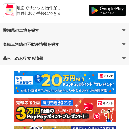
地図でサクッと物件探し
物件比較が手軽にできる
愛知県の土地を探す
名鉄三河線の不動産情報を探す
路線・駅から探す
地域から探す
暮らしのお役立ち情報
不動産・住宅
賃貸住宅
通勤・通学時間から探す
地図から探す
マンションカタログ
教えて！住まいの先生
新築マンション
中古マンション
新築一戸建て
中古一戸建て
注文住宅
土地
売却査定