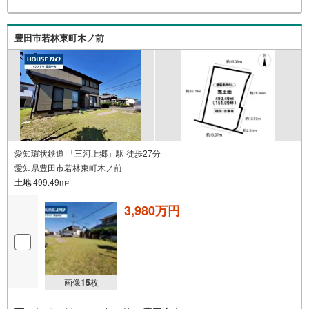
豊田市若林東町木ノ前
愛知環状鉄道 「三河上郷」駅 徒歩27分
愛知県豊田市若林東町木ノ前
土地
499.49m
2
3,980万円
画像
15
枚