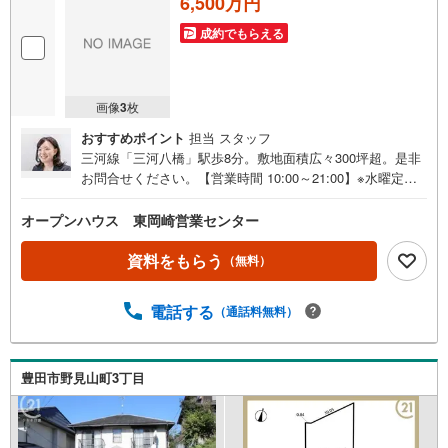
6,500万円
成約でもらえる
画像
3
枚
おすすめポイント
担当 スタッフ
三河線「三河八橋」駅歩8分。敷地面積広々300坪超。是非
お問合せください。【営業時間 10:00～21:00】※水曜定休
上記時間はお電話が繋がりやすくなっております。ぜひお
気軽にご連絡ください！現地を見学される場合は「室内・
オープンハウス 東岡崎営業センター
現地を見学する（無料）」ボタンよりご希望の日時をご記
入いただけますとスムーズにご案内が可能です。◎現地の
資料をもらう
（無料）
ご案内について・平日や夜遅い時間帯もご案内が可能 ※定
休日を除く・経験豊富なスタッフが物件詳細を丁寧にご説
電話する
（通話料無料）
明いたします。・車でご自宅や最寄り駅等、ご指定の場所
まで送迎します。・チャイルドシートのご用意ございま
す。◎個別FP相談会 無料物件のご紹介だけでなく住宅ロ
ーン・資金のご相談、まずは家探しについて話を聞きたい
豊田市野見山町3丁目
という方も大歓迎です！年間8000棟以上の限定物件を発表
しているオープンハウスだから出会える物件が多数ござい
ます。ぜひお気軽にご連絡・ご相談ください！※限定物件: