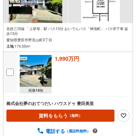
名鉄三河線 「上挙母」駅 バス13分 おいでんバス「神池町」 バス停下車 徒
歩13分
愛知県豊田市野見山町3丁目
土地
174.55m
2
1,990万円
画像
14
枚
株式会社夢のおてつだい ハウスドゥ 豊田美里
資料をもらう
（無料）
電話する
（通話料無料）