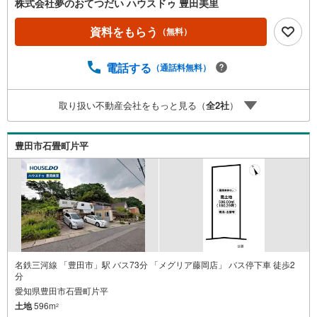
株式会社夢のおてつだい ハウスドゥ 豊田美里
資料をもらう
（無料）
電話する
（通話料無料）
取り扱い不動産会社をもっと見る（
全
2
社
）
豊田市石畳町片平
名鉄三河線 「豊田市」駅 バス73分 「メグリア藤岡店」 バス停下車 徒歩2
分
愛知県豊田市石畳町片平
土地
596m
2