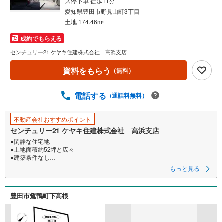
ス停下車 徒歩11分
愛知県豊田市野見山町3丁目
土地 174.46m
2
成約でもらえる
センチュリー21 ケヤキ住建株式会社 高浜支店
資料をもらう
（無料）
電話する
（通話料無料）
不動産会社おすすめポイント
センチュリー21 ケヤキ住建株式会社 高浜支店
●閑静な住宅地
●土地面積約52坪と広々
●建築条件なし
●周辺商業施設徒歩圏内
もっと見る
●小学校まで徒歩約15分中学校まで徒歩約18分
●見学予約について●
豊田市鴛鴨町下高根
・お早めに内覧のご予約をいただけますと、お客様のご希望の時間でお待
たせすることなく【ご内覧をご希望される物件】を複数件まとめてスムー
ズにご案内できます。