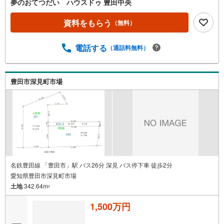
夢のおてつだい ハウスドゥ 豊田中央
資料をもらう
（無料）
電話する
（通話料無料）
豊田市深見町市場
名鉄豊田線 「豊田市」駅 バス26分 深見 バス停下車 徒歩2分
愛知県豊田市深見町市場
土地
342.64m
2
1,500万円