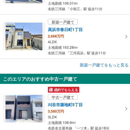
土地面積 106.01m
2
名鉄三河線 「小垣江」駅 徒歩11分
新築一戸建て
高浜市春日町1丁目
2,688万円
4LDK
土地面積 163.28m
2
名鉄三河線 「三河高浜」駅 徒歩11分
成約でもらえる
新築一戸建てをもっと見る
新築一戸建て
このエリアのおすすめ中古一戸建て
高浜市神明町6丁目
3,980万円
成約でもらえる
3LDK
中古一戸建て
土地面積 133.69m
2
名鉄三河線 「三河高浜」駅 徒歩24分
刈谷市築地町5丁目
3,580万円
3LDK
土地面積 108.9m
2
名鉄名古屋本線 「一ツ木」駅 徒歩18分