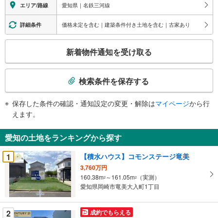
愛知県｜名鉄三河線
エリア/路線
価格未定を含む｜建築条件付き土地を含む｜古家あり
詳細条件
こ
新着物件通知を受け取る
の
検
索
検索条件を保存する
条
件
保存した条件の確認・通知設定の変更・解除は
マイページ
から行
で
えます。
通
知
愛知の土地をランキングから探す
を
受
1
【積水ハウス】コモンステージ竜美
け
3,760万円
取
160.38m
～161.05m
（実測）
2
2
る
愛知県岡崎市竜美大入町1丁目
・
条
2
成約でもらえる
件