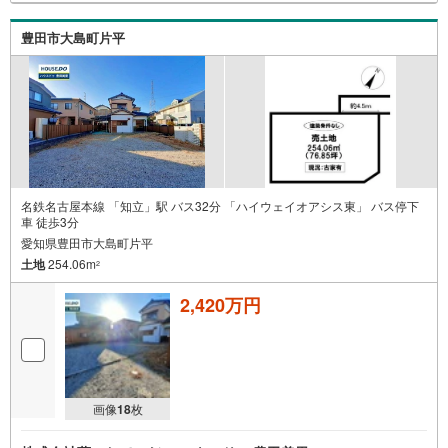
豊田市大島町片平
名鉄名古屋本線 「知立」駅 バス32分 「ハイウェイオアシス東」 バス停下
車 徒歩3分
愛知県豊田市大島町片平
土地
254.06m
2
2,420万円
画像
18
枚