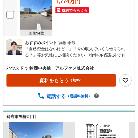
1,774万円
成約でもらえる
画像
14
枚
おすすめポイント
須藤 琢哉
「自己資金はないけど…」「今の収入でいくら借りられ
る？」等お気軽にご相談ください！物件の内覧以外でも、
住宅ローンの相談や、資金計画、不動産購入に関するお悩
みなどもご相談承ります。
ハウスドゥ 鈴鹿中央通 アルファス株式会社
資料をもらう
（無料）
電話する
（通話料無料）
鈴鹿市矢橋2丁目