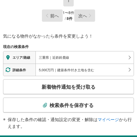
1
1
〜
8
件
前へ
次へ
/
8
件
気になる物件がなかったら
条件を変更しよう！
現在の検索条件
三重県｜近鉄鈴鹿線
エリア/路線
5,000万円｜建築条件付き土地を含む
詳細条件
こ
新着物件通知を受け取る
の
検
索
検索条件を保存する
条
件
保存した条件の確認・通知設定の変更・解除は
マイページ
から行
で
えます。
通
知