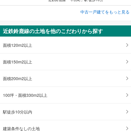
中古一戸建てをもっと見る
中古一戸建て
鈴鹿市南玉垣町
4,950万円
近鉄鈴鹿線の土地を他のこだわりから探す
1K
土地面積 701.19m
2
伊勢鉄道 「玉垣」駅 徒歩9分
面積120m2以上
面積150m2以上
面積200m2以上
100坪・面積330m2以上
駅徒歩10分以内
建築条件なしの土地