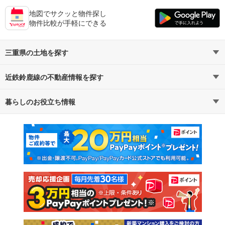
地図でサクッと物件探し
物件比較が手軽にできる
三重県の土地を探す
近鉄鈴鹿線の不動産情報を探す
路線・駅から探す
地域から探す
暮らしのお役立ち情報
不動産・住宅
賃貸住宅
通勤・通学時間から探す
地図から探す
マンションカタログ
教えて！住まいの先生
新築マンション
中古マンション
新築一戸建て
中古一戸建て
注文住宅
土地
売却査定