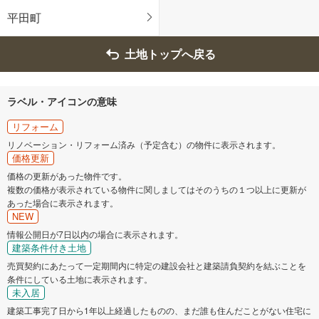
員弁郡東員町
三重郡菰野町
平田町
三重郡朝日町
三重郡川越町
土地トップへ戻る
多気郡明和町
度会郡玉城町
ラベル・アイコンの意味
度会郡南伊勢町
リフォーム
リノベーション・リフォーム済み（予定含む）の物件に表示されます。
価格更新
価格の更新があった物件です。
複数の価格が表示されている物件に関しましてはそのうちの１つ以上に更新が
あった場合に表示されます。
NEW
情報公開日が7日以内の場合に表示されます。
建築条件付き土地
売買契約にあたって一定期間内に特定の建設会社と建築請負契約を結ぶことを
条件にしている土地に表示されます。
未入居
建築工事完了日から1年以上経過したものの、まだ誰も住んだことがない住宅に