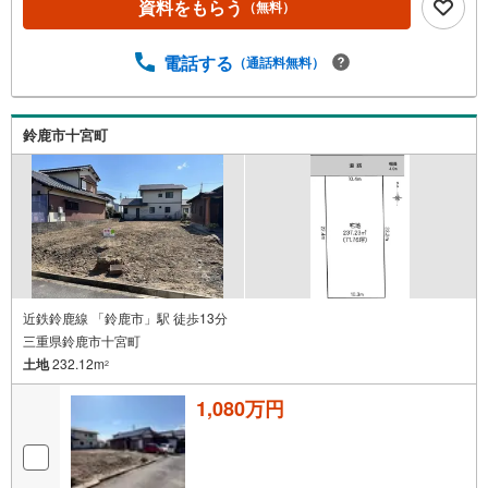
資料をもらう
（無料）
電話する
（通話料無料）
鈴鹿市十宮町
近鉄鈴鹿線 「鈴鹿市」駅 徒歩13分
三重県鈴鹿市十宮町
土地
232.12m
2
1,080万円