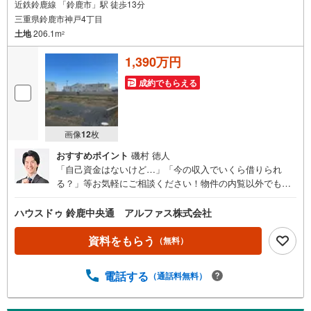
近鉄鈴鹿線 「鈴鹿市」駅 徒歩13分
三重県鈴鹿市神戸4丁目
土地
206.1m
2
1,390万円
成約でもらえる
画像
12
枚
おすすめポイント
磯村 徳人
「自己資金はないけど…」「今の収入でいくら借りられ
る？」等お気軽にご相談ください！物件の内覧以外でも、
住宅ローンの相談や、資金計画、不動産購入に関するお悩
みなどもご相談承ります。
ハウスドゥ 鈴鹿中央通 アルファス株式会社
資料をもらう
（無料）
電話する
（通話料無料）