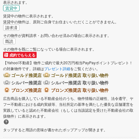
表示されます。
賃貸中
賃貸中の物件に表示されます。
賃貸中の物件は、原則ご自身でお住まいいただくことができません。
請求済
その物件が資料請求・お問い合わせ済みの場合に表示されます。
既読
その物件を既にご覧になっている場合に表示されます。
成約でもらえる
【Yahoo!不動産】物件ご成約で最大20万円相当PayPayポイントプレゼント！
の対象物件です。詳細は
プレゼント詳細
をご覧ください。
ゴールド推奨店
ゴールド推奨店 取り扱い物件
シルバー推奨店
シルバー推奨店 取り扱い物件
ブロンズ推奨店
ブロンズ推奨店 取り扱い物件
広告商品を購入している不動産会社のうち、物件情報の正確性、法令遵守、ヤ
フー不動産における成約実績等、当社所定の基準を満たした優良な店舗運営を
実践していると認めた不動産会社（もしくは当該認定を受けた不動産会社の取
扱物件）に表示されます。
タップすると用語の意味が書かれたポップアップが開きます。