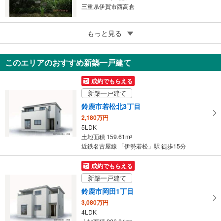
三重県伊賀市西高倉
5
名張市富貴ケ丘1番町
もっと見る
450万円
232.06m
（登記）
2
このエリアのおすすめ新築一戸建て
三重県名張市富貴ケ丘1番町
成約でもらえる
新築一戸建て
鈴鹿市若松北3丁目
2,180万円
5LDK
土地面積 159.61m
2
近鉄名古屋線 「伊勢若松」駅 徒歩15分
成約でもらえる
新築一戸建て
鈴鹿市岡田1丁目
3,080万円
4LDK