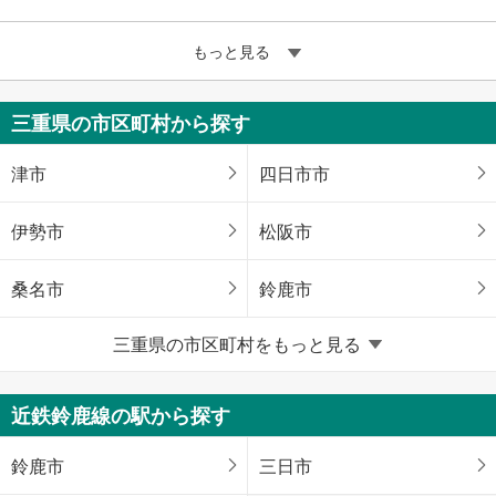
もっと見る
三重県の市区町村から探す
津市
四日市市
伊勢市
松阪市
桑名市
鈴鹿市
三重県の市区町村をもっと見る
名張市
亀山市
熊野市
いなべ市
近鉄鈴鹿線の駅から探す
志摩市
伊賀市
鈴鹿市
三日市