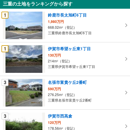
三重の土地をランキングから探す
を
受
1
鈴鹿市長太旭町6丁目
け
1,980万円
取
668.02m
（登記）
2
る
三重県鈴鹿市長太旭町6丁目
・
条
1
伊賀市希望ヶ丘東1丁目
件
130万円
を
214m
（登記）
2
マ
三重県伊賀市希望ヶ丘東1丁目
イ
ペ
3
名張市富貴ケ丘2番町
ー
ジ
590万円
276.25m
（登記）
に
2
三重県名張市富貴ケ丘2番町
保
存
す
3
伊賀市西高倉
る
120万円
178.56m
（登記）
2