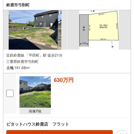
鈴鹿市弓削町
近鉄鈴鹿線 「平田町」駅 徒歩21分
三重県鈴鹿市弓削町
土地
161.68m
2
630万円
画像
7
枚
ピタットハウス鈴鹿店 フラット