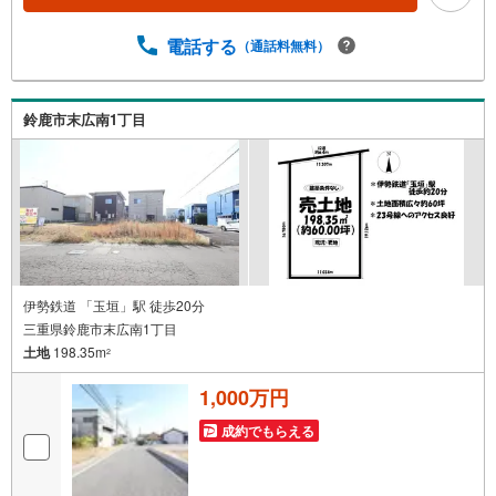
電話する
（通話料無料）
鈴鹿市末広南1丁目
伊勢鉄道 「玉垣」駅 徒歩20分
三重県鈴鹿市末広南1丁目
土地
198.35m
2
1,000万円
成約でもらえる