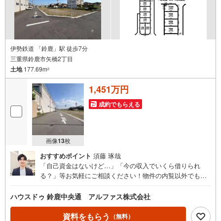
伊勢鉄道 「鈴鹿」駅 徒歩7分
三重県鈴鹿市矢橋2丁目
土地
177.69m
2
1,451万円
成約でもらえる
画像
13
枚
おすすめポイント
須藤 琢哉
「自己資金はないけど…」「今の収入でいくら借りられ
る？」等お気軽にご相談ください！物件の内覧以外でも、
住宅ローンの相談や、資金計画、不動産購入に関するお悩
みなどもご相談承ります。
ハウスドゥ 鈴鹿中央通 アルファス株式会社
資料をもらう
（無料）