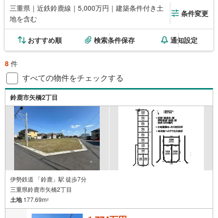
三重県｜近鉄鈴鹿線｜5,000万円｜建築条件付き土
条件変更
地を含む
おすすめ順
検索条件保存
通知設定
8
件
すべての物件をチェックする
鈴鹿市矢橋2丁目
伊勢鉄道 「鈴鹿」駅 徒歩7分
三重県鈴鹿市矢橋2丁目
土地
177.69m
2