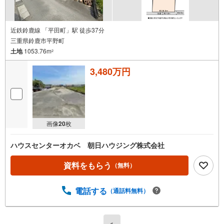
近鉄鈴鹿線 「平田町」駅 徒歩37分
三重県鈴鹿市平野町
土地
1053.76m
2
3,480万円
画像
20
枚
ハウスセンターオカベ 朝日ハウジング株式会社
資料をもらう
（無料）
電話する
（通話料無料）