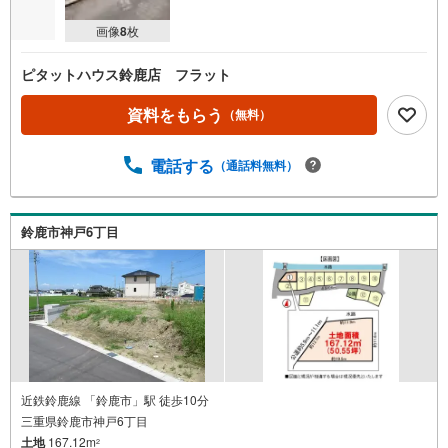
画像
8
枚
ピタットハウス鈴鹿店 フラット
資料をもらう
（無料）
電話する
（通話料無料）
鈴鹿市神戸6丁目
近鉄鈴鹿線 「鈴鹿市」駅 徒歩10分
三重県鈴鹿市神戸6丁目
土地
167.12m
2