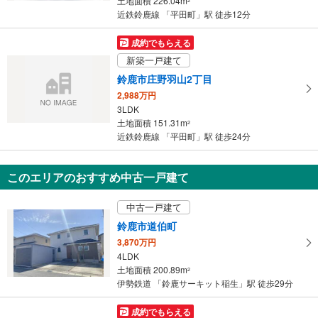
土地面積 226.04m
2
近鉄鈴鹿線 「平田町」駅 徒歩12分
成約でもらえる
新築一戸建て
鈴鹿市庄野羽山2丁目
2,988万円
3LDK
土地面積 151.31m
2
近鉄鈴鹿線 「平田町」駅 徒歩24分
このエリアのおすすめ中古一戸建て
中古一戸建て
鈴鹿市道伯町
3,870万円
4LDK
土地面積 200.89m
2
伊勢鉄道 「鈴鹿サーキット稲生」駅 徒歩29分
成約でもらえる