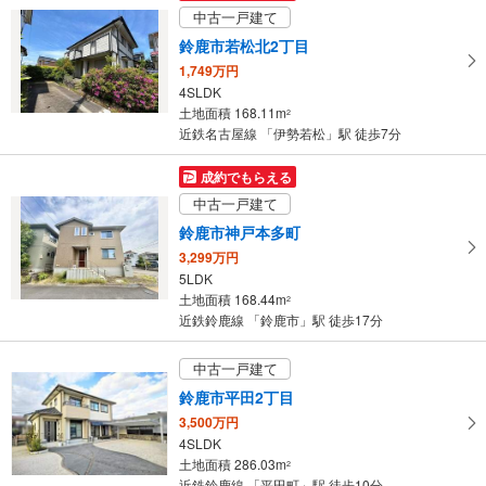
中古一戸建て
鈴鹿市若松北2丁目
1,749万円
4SLDK
土地面積 168.11m
2
近鉄名古屋線 「伊勢若松」駅 徒歩7分
成約でもらえる
中古一戸建て
鈴鹿市神戸本多町
3,299万円
5LDK
土地面積 168.44m
2
近鉄鈴鹿線 「鈴鹿市」駅 徒歩17分
中古一戸建て
鈴鹿市平田2丁目
3,500万円
4SLDK
土地面積 286.03m
2
近鉄鈴鹿線 「平田町」駅 徒歩10分