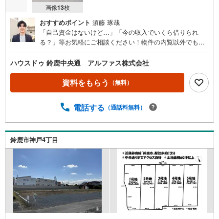
画像
13
枚
おすすめポイント
須藤 琢哉
「自己資金はないけど…」「今の収入でいくら借りられ
る？」等お気軽にご相談ください！物件の内覧以外でも、
住宅ローンの相談や、資金計画、不動産購入に関するお悩
みなどもご相談承ります。
ハウスドゥ 鈴鹿中央通 アルファス株式会社
資料をもらう
（無料）
電話する
（通話料無料）
鈴鹿市神戸4丁目