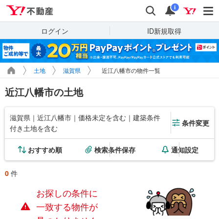
Yahoo!不動産
検索
通知
i
ログイン
ID新規取得
土地
滋賀県
近江八幡市の物件一覧
近江八幡市の土地
滋賀県｜近江八幡市｜価格未定を含む｜建築条件
条件変更
付き土地を含む
おすすめ順
検索条件保存
通知設定
0
件
お探しの条件に
一致する物件が