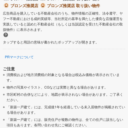
ブロンズ推奨店
ブロンズ推奨店 取り扱い物件
広告商品を購入している不動産会社のうち、物件情報の正確性、法令遵守、ヤ
フー不動産における成約実績等、当社所定の基準を満たした優良な店舗運営を
実践していると認めた不動産会社（もしくは当該認定を受けた不動産会社の取
扱物件）に表示されます。
タップすると用語の意味が書かれたポップアップが開きます。
PRマークについて
ご注意
消費税および地方消費税の対象となる場合は税込み価格が表示されていま
す。
物件の写真やイラスト、CGなどは実際と異なる場合があります。
市区町村の合併などにより、地図が表示されない場合があります。ご了承く
ださい。
「新築一戸建て」には、完成後1年を経過している未入居物件が掲載されてい
る場合があります。
「新築一戸建て」には、販売住戸が複数の物件は、全ての住戸に該当しない
項目もあります。各問い合わせ先にご確認ください。