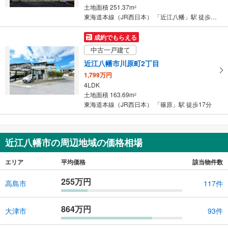
土地面積 251.37m
2
東海道本線（JR西日本） 「近江八幡」駅 徒歩30分
成約でもらえる
中古一戸建て
近江八幡市川原町2丁目
1,799万円
4LDK
土地面積 163.69m
2
東海道本線（JR西日本） 「篠原」駅 徒歩17分
近江八幡市の周辺地域の価格相場
エリア
平均価格
該当物件数
255万円
高島市
117件
864万円
大津市
93件