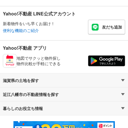
Yahoo!不動産 LINE公式アカウント
新着物件をいち早くお届け！
友だち追加
便利な機能のご紹介
Yahoo!不動産 アプリ
地図でサクッと物件探し
物件比較が手軽にできる
滋賀県の土地を探す
近江八幡市の不動産情報を探す
路線・駅から探す
地域から探す
暮らしのお役立ち情報
不動産・住宅
賃貸住宅
通勤・通学時間から探す
地図から探す
マンションカタログ
教えて！住まいの先生
新築マンション
中古マンション