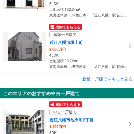
5LDK
土地面積 122.34m
2
東海道本線（JR西日本） 「近江八幡」駅 徒歩13分
成約でもらえる
新築一戸建て
近江八幡市堀上町
2,680万円
4LDK
土地面積 99.72m
2
東海道本線（JR西日本） 「近江八幡」駅 徒歩16分
成約でもらえる
新築一戸建てをもっと見る
新築一戸建て
このエリアのおすすめ中古一戸建て
近江八幡市桜宮町
3,180万円
成約でもらえる
4LDK
中古一戸建て
土地面積 175.01m
2
東海道本線（JR西日本） 「近江八幡」駅 徒歩19分
近江八幡市池田町2丁目
1,299万円
8DK