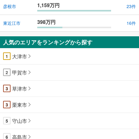
1,159万円
彦根市
23件
398万円
東近江市
16件
人気のエリアをランキングから探す
大津市
1
甲賀市
2
草津市
3
栗東市
3
守山市
5
高島市
6