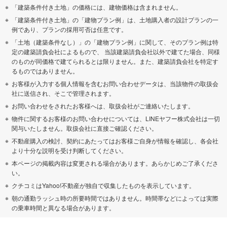
「建築条件付き土地」の価格には、建物価格は含まれません。
「建築条件付き土地」の「建物プラン例」は、土地購入者の設計プランの一
例であり、プランの採用可否は任意です。
「土地（建築条件なし）」の「建物プラン例」に関して、そのプラン例は特
定の建築請負会社によるもので、 当該建築請負会社以外で建てた場合、同様
のものが同価格で建てられるとは限りません。また、建築請負会社を特定す
るものではありません。
お客様が入力する個人情報を含むお問い合わせデータは、当該物件の取扱会
社に送信され、そこで管理されます。
お問い合わせをされたお客様へは、取扱会社がご連絡いたします。
物件に関するお客様のお問い合わせについては、LINEヤフー株式会社は一切
関与いたしません。取扱会社に直接ご確認ください。
不動産購入の検討、契約にあたってはお客様ご自身が情報を確認し、各会社
より十分な説明を受け判断してください。
本ページの掲載内容は変更される場合があります。あらかじめご了承くださ
い。
クチコミはYahoo!不動産が独自で収集したものを表示しています。
朝の通勤ラッシュ時の所要時間ではありません。時間帯などによっては実際
の乗車時間と異なる場合があります。