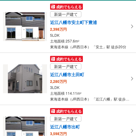
受
成約でもらえる
け
新築一戸建て
取
近江八幡市安土町下豊浦
る
2,398万円
・
5LDK
条
土地面積 257.6m
2
件
東海道本線（JR西日本） 「安土」駅 徒歩20分
を
マ
成約でもらえる
イ
新築一戸建て
ペ
近江八幡市土田町
ー
2,280万円
ジ
3LDK
に
土地面積 114.11m
2
保
東海道本線（JR西日本） 「近江八幡」駅 徒歩29分
存
す
成約でもらえる
る
新築一戸建て
近江八幡市出町
3,598万円