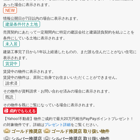
あった場合に表示されます。
NEW
情報公開日が7日以内の場合に表示されます。
建築条件付き土地
売買契約にあたって一定期間内に特定の建設会社と建築請負契約を結ぶことを
条件にしている土地に表示されます。
未入居
建築工事完了日から1年以上経過したものの、まだ誰も住んだことがない住宅に
表示されます。
賃貸中
賃貸中の物件に表示されます。
賃貸中の物件は、原則ご自身でお住まいいただくことができません。
請求済
その物件が資料請求・お問い合わせ済みの場合に表示されます。
既読
その物件を既にご覧になっている場合に表示されます。
成約でもらえる
【Yahoo!不動産】物件ご成約で最大20万円相当PayPayポイントプレゼント！
の対象物件です。詳細は
プレゼント詳細
をご覧ください。
ゴールド推奨店
ゴールド推奨店 取り扱い物件
シルバー推奨店
シルバー推奨店 取り扱い物件