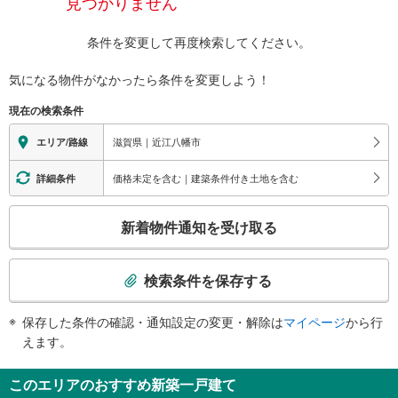
見つかりません
条件を変更して再度検索してください。
気になる物件がなかったら
条件を変更しよう！
現在の検索条件
滋賀県｜近江八幡市
エリア/路線
価格未定を含む｜建築条件付き土地を含む
詳細条件
こ
新着物件通知を受け取る
の
検
索
検索条件を保存する
条
件
保存した条件の確認・通知設定の変更・解除は
マイページ
から行
で
えます。
通
知
このエリアのおすすめ新築一戸建て
を