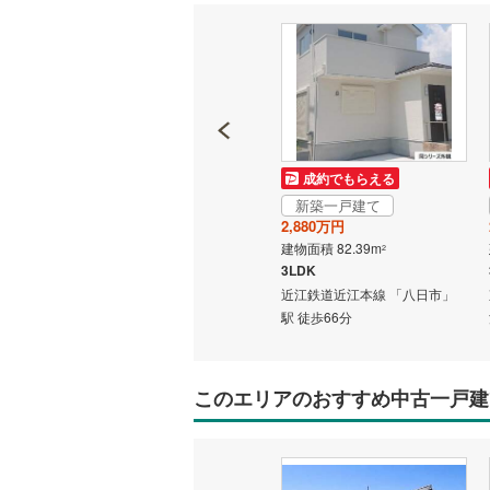
成約でもらえる
成約でもらえる
新築一戸建て
新築一戸建て
3,580万円
2,880万円
建物面積 103.92m
建物面積 82.39m
2
2
4LDK
3LDK
） 「近
東海道本線（JR西日本） 「近
近江鉄道近江本線 「八日市」
江八幡」駅 徒歩17分
駅 徒歩66分
このエリアのおすすめ中古一戸建