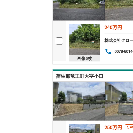
240万円
株式会社クロ
0078-6014
画像
5
枚
蒲生郡竜王町大字小口
250万円
NE