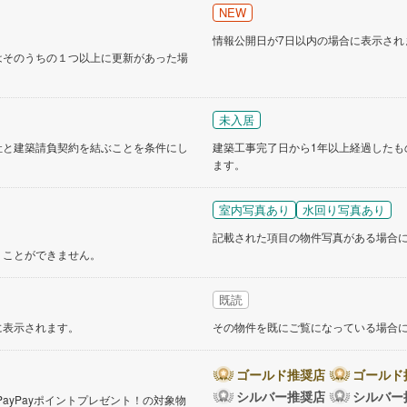
NEW
情報公開日が7日以内の場合に表示され
はそのうちの１つ以上に更新があった場
未入居
社と建築請負契約を結ぶことを条件にし
建築工事完了日から1年以上経過したも
ます。
室内写真あり
水回り写真あり
記載された項目の物件写真がある場合
くことができません。
既読
に表示されます。
その物件を既にご覧になっている場合
ゴールド推奨店
ゴールド
シルバー推奨店
シルバー
PayPayポイントプレゼント！の対象物