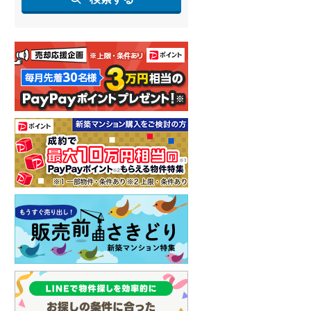
らえる
成約でもらえる
成約でもらえる
建て
新築一戸建て
新築一戸建て
2,680万円
3,460万円
.65m
建物面積 102.87m
建物面積 110.13m
2
2
2
4LDK
4LDK
本線 「八日市」
東海道本線（JR西日本） 「近
近江鉄道近江本線 「八日
 他
江八幡」駅 徒歩16分
駅 徒歩22分