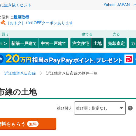
Yahoo! JAPAN
クに生き抜くヒント
と便利に
新規取得
［おトク］10％OFFクーポンあります
検索条件を保存しました
買う
建てる
売る
（JR東海）
(
2
)
東海道本線（JR西日本）
(
76
)
建ち方、日当たり
ョン
新築一戸建て
中古一戸建て
注文住宅
土地
売却査定
カ
この検索条件の新着物件通知は、
マイページ
から設定できます。
6
)
草津線
(
44
)
以上
（
0
）
角地
（
1
）
3
)
彦根市
(
23
)
岩手
宮城
秋田
山形
)
(
0
)
(
0
)
(
0
)
(
0
)
0
）
整形地
（
0
）
市
(
0
)
草津市
(
12
)
近江本線
(
80
)
近江鉄道多賀線
(
2
)
滋賀県、近江鉄道八日市線、価格未定を含む、建築条件
神奈川
埼玉
千葉
茨城
近江鉄道八日市線
近江鉄道八日市線の物件一覧
)
甲賀市
(
29
)
付き土地を含む
鐵道
(
9
)
京阪京津線
(
2
)
契約、入居関連など
)
高島市
(
117
)
長野
富山
石川
福井
市線の土地
（
0
）
第一種低層住居専用地域
（
0
）
)
蒲生郡日野町
(
41
)
閉じる
閉じる
お気に入りリストを見る
お気に入りリストを見る
閉じる
閉じる
岐阜
静岡
三重
検索条件を保存する
並び替え
荘町
(
0
)
犬上郡豊郷町
(
0
)
マイページ
駅が始発駅
（
0
）
海まで2km以内
（
0
）
兵庫
京都
滋賀
奈良
賀町
(
1
)
資料をもらう
無料
応