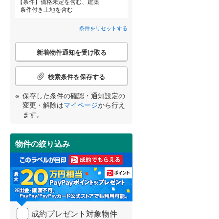
条件
価格未定を含む、建築
条件付き土地を含む
条件をリセットする
詳しく見る
こ
新着物件通知を受け取る
宮崎
鹿児島
沖縄
の
検
索
検索条件を保存する
条
件
保存した条件の確認・通知設定の
で
する
る
変更・解除は
マイページ
から行え
条件をリセットする
条件をリセットする
条件をリセットする
条件をリセットする
条件をリセットする
条件をリセットする
通
ます。
知
を
受
物件の絞り込み
け
取
る
・
条
件
を
成約プレゼント対象物件
マ