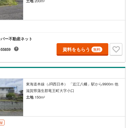
土地
200m
2
ーバー不動産ネット
資料をもらう
-55859
無料
東海道本線（JR西日本） 「近江八幡」駅から9900m 他
滋賀県蒲生郡竜王町大字小口
土地
150m
2
W