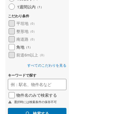
1週間以内
（
1
）
こだわり条件
平坦地
（
0
）
整形地
（
0
）
南道路
（
0
）
角地
（
1
）
前道6m以上
（
0
）
すべてのこだわりを見る
キーワードで探す
物件名のみで検索する
選択時には検索条件の保存不可
検索する