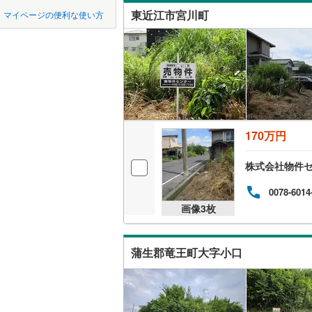
中国
鳥取
東近江市宮川町
マイページの便利な使い方
オンライ
四国
徳島
オンライ
九州・沖縄
福岡
170万円
0
0
0
0
0
0
該当物件
該当物件
該当物件
該当物件
該当物件
該当物件
件
件
件
件
件
件
株式会社物件
0078-6014
画像
3
枚
蒲生郡竜王町大字小口