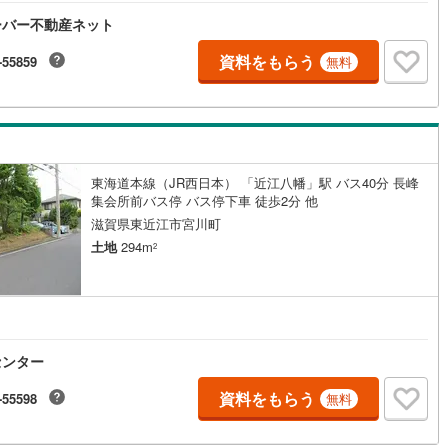
ーバー不動産ネット
資料をもらう
-55859
無料
東海道本線（JR西日本） 「近江八幡」駅 バス40分 長峰
集会所前バス停 バス停下車 徒歩2分 他
滋賀県東近江市宮川町
土地
294m
2
センター
資料をもらう
-55598
無料