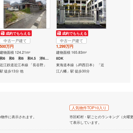
成約でもらえる
成約でもらえる
中古一戸建て
中古一戸建て
500万円
1,299万円
建物面積 124.21m
建物面積 165.83m
2
2
和6 和6 和6 和4.5 洋6 洋4.5 DK6.7
8DK
近江鉄道近江本線 「長谷野」
東海道本線（JR西日本） 「近
駅 徒歩13分 他
江八幡」駅 徒歩30分
人気物件TOP10入り
の物件に表示されます。
市区町村・駅ごとのランキング（火曜更新
て表示しています。