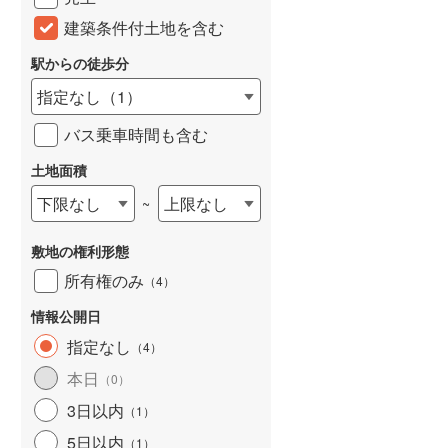
建築条件付土地を含む
駅からの徒歩分
指定なし
（
1
）
バス乗車時間も含む
土地面積
下限なし
上限なし
~
敷地の権利形態
所有権のみ
（
4
）
情報公開日
指定なし
（
4
）
本日
（
0
）
3日以内
（
1
）
5日以内
（
1
）