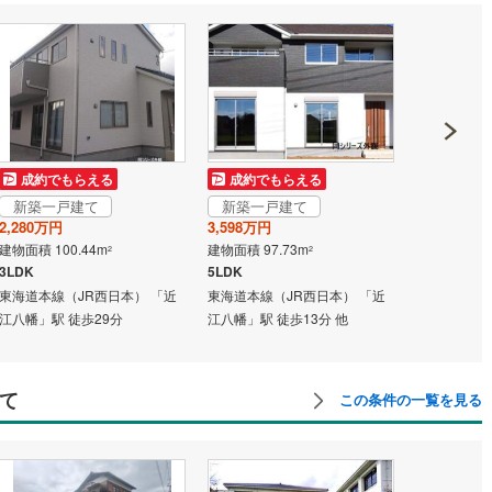
成約でもらえる
成約でもらえる
成約でも
新築一戸建て
新築一戸建て
新築一戸
2,280万円
3,598万円
3,398万円
建物面積 100.44m
建物面積 97.73m
建物面積 107
2
2
3LDK
5LDK
5LDK
東海道本線（JR西日本） 「近
東海道本線（JR西日本） 「近
近江鉄道近江
江八幡」駅 徒歩29分
江八幡」駅 徒歩13分 他
駅 徒歩10分
て
この条件の一覧を見る