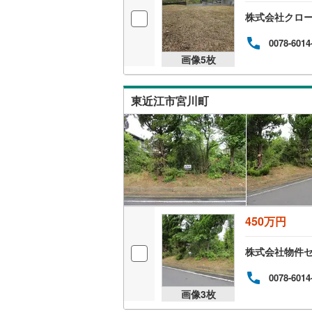
株式会社クロ
0078-6014
画像
5
枚
東近江市宮川町
450万円
株式会社物件
0078-6014
画像
3
枚