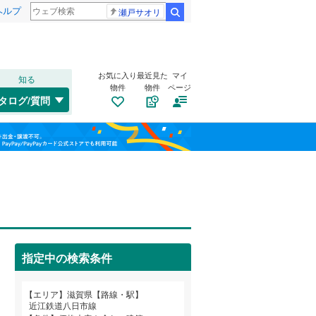
ヘルプ
瀬戸サオリ
検索
お気に入り
最近見た
マイ
知る
物件
物件
ページ
北陸本線
(
29
)
タログ/質問
東海道新幹線
(
1
)
南道路
（
0
）
長浜市
(
30
)
福島
古家あり
（
0
）
守山市
(
3
)
近江鉄道八日市線
(
4
)
栃木
群馬
山梨
野洲市
(
0
)
京阪石山坂本線
(
30
)
東近江市
(
16
)
蒲生郡竜王町
(
3
)
指定中の検索条件
犬上郡甲良町
(
0
)
小学校まで1km以内
（
0
）
和歌山
エリア
滋賀県【路線・駅】
近江鉄道八日市線