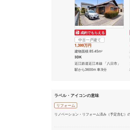
成約でもらえる
中古一戸建て
1,399万円
建物面積 85.45m
2
3DK
近江鉄道近江本線 「八日市」
駅から3600m 車:9分
ラベル・アイコンの意味
リフォーム
リノベーション・リフォーム済み（予定含む）