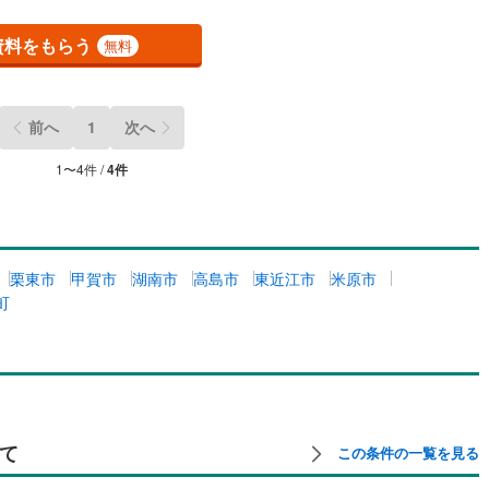
資料をもらう
無料
前へ
1
次へ
1
〜
4
件 /
4
件
栗東市
甲賀市
湖南市
高島市
東近江市
米原市
町
て
この条件の一覧を見る