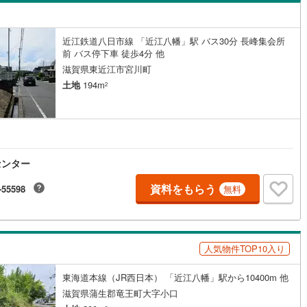
島根
岡山
広島
山口
ン内見(相談)可
（
0
）
IT重説可
（
0
）
香川
愛媛
高知
近江鉄道八日市線 「近江八幡」駅 バス30分 長峰集会所
保存した条件を見る
前 バス停下車 徒歩4分 他
ン対応とは？
滋賀県東近江市宮川町
佐賀
長崎
熊本
大分
土地
194m
2
この条件で検索する
この条件で検索する
この条件で検索する
この条件で検索する
この条件で検索する
この条件で検索する
市区町村以下を選択
市区町村を選択す
駅を選択する
センター
資料をもらう
-55598
無料
人気物件TOP10入り
東海道本線（JR西日本） 「近江八幡」駅から10400m 他
滋賀県蒲生郡竜王町大字小口