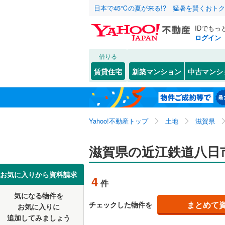
日本で45℃の夏が来る!? 猛暑を賢くおト
IDでもっ
ログイン
借りる
北海道
JR
北海道
東海道本線
こだわり条件
配置、向き、
賃貸住宅
新築マンション
中古マンシ
湖西線
(
17
前道6m
大津市
(
9
東北
青森
(
4
)
(
0
)
(
0
平坦地
（
近江八幡
私鉄・その他
近江鉄道
関東
東京
Yahoo!不動産トップ
土地
滋賀県
栗東市
(
8
信楽高原
販売、価格、
湖南市
(
2
信越・北陸
新潟
滋賀県の近江鉄道八日
更地渡し
米原市
(
2
東海
愛知
お気に入りから資料請求
立地
4
件
愛知郡愛
気になる物件を
最寄りの
近畿
大阪
犬上郡多
まとめて
チェックした物件を
お気に入りに
追加してみましょう
オンライン対