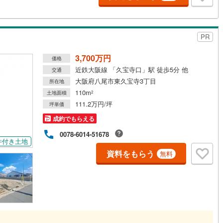
PR
3,700万円
価格
近鉄大阪線 「久宝寺口」駅 徒歩5分 他
交通
大阪府八尾市東久宝寺3丁目
所在地
110m
土地面積
2
111.2万円/坪
坪単価
成約でもらえる
0078-6014-51678
件付き土地
資料をもらう
無料