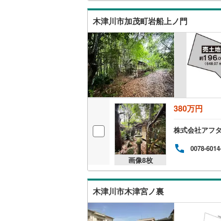
将来
中で
木津川市加茂町岩船上ノ門
380万円
株式会社アフタ
0078-6014
画像
8
枚
木津川市木津宮ノ裏