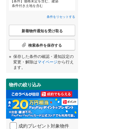
条件
価格未定を含む、建築
京丹後市
(
0
)
阪急嵐山線
(
59
)
条件付き土地を含む
乙訓郡大山崎町
京都丹後鉄道宮豊線
(
0
(
)
2
)
条件をリセットする
綴喜郡宇治田原町
(
1
)
詳しく見る
こ
新着物件通知を受け取る
宮崎
鹿児島
沖縄
の
相楽郡精華町
(
0
)
検
索
検索条件を保存する
与謝郡伊根町
(
1
)
条
件
保存した条件の確認・通知設定の
で
する
る
変更・解除は
マイページ
から行え
条件をリセットする
条件をリセットする
条件をリセットする
条件をリセットする
条件をリセットする
条件をリセットする
通
ます。
知
を
受
物件の絞り込み
け
取
る
・
条
件
を
成約プレゼント対象物件
マ