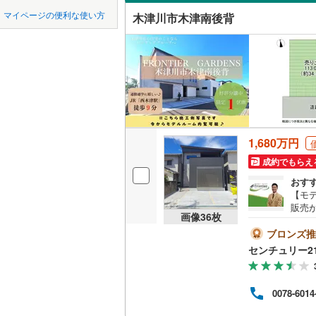
中国
鳥取
八幡市
(
1
京阪石清
マイページの便利な使い方
木津川市木津南後背
オンライ
南丹市
京都丹後
(
6
四国
徳島
久世郡久
オンライ
九州・沖縄
福岡
相楽郡笠
相楽郡南
与謝郡与
1,680万円
0
0
0
0
0
0
該当物件
該当物件
該当物件
該当物件
該当物件
該当物件
件
件
件
件
件
件
成約でもらえ
おす
【モ
販売
画像
36
枚
さ、
諦め
ブロンズ推
ルー
センチュリー2
「性
・家
生涯
0078-6014
適な
用ま