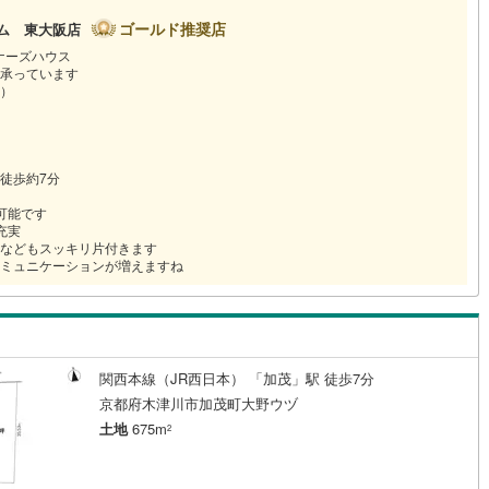
ゴールド推奨店
ーム 東大阪店
ナーズハウス
承っています
）
徒歩約7分
可能です
充実
などもスッキリ片付きます
ミュニケーションが増えますね
関西本線（JR西日本） 「加茂」駅 徒歩7分
京都府木津川市加茂町大野ウヅ
土地
675m
2