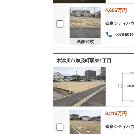
4,696万円
奈良シティハ
0078-6014
画像
10
枚
木津川市加茂町駅東1丁目
8,216万円
奈良シティハ