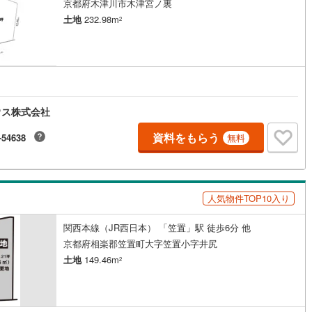
京都府木津川市木津宮ノ裏
土地
232.98m
2
ウス株式会社
資料をもらう
-54638
無料
人気物件TOP10入り
関西本線（JR西日本） 「笠置」駅 徒歩6分 他
京都府相楽郡笠置町大字笠置小字井尻
土地
149.46m
2