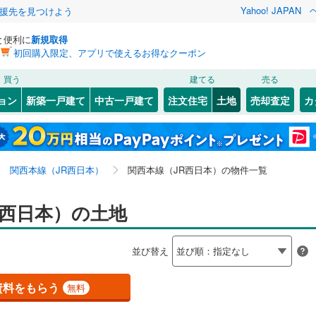
Yahoo! JAPAN
援先を見つけよう
と便利に
新規取得
初回購入限定、アプリで使えるお得なクーポン
検索条件を保存しました
買う
建てる
売る
（JR西日本）
(
113
)
小浜線
(
0
)
建ち方、日当たり
ョン
新築一戸建て
中古一戸建て
注文住宅
土地
売却査定
カ
この検索条件の新着物件通知は、
マイページ
から設定できます。
)
福知山線
(
8
)
以上
（
10
）
角地
（
4
）
上京区
(
35
)
岩手
宮城
秋田
山形
奈良線
(
128
)
)
(
10
)
(
7
)
10
）
整形地
（
4
）
3
)
東山区
(
20
)
京都府、関西本線（JR西日本）、価格未定を含む、建
神奈川
埼玉
千葉
茨城
幹線
(
9
)
関西本線（JR西日本）
関西本線（JR西日本）の物件一覧
右京区
(
98
)
築条件付き土地を含む
契約、入居関連など
7
)
西京区
(
54
)
長野
富山
石川
福井
R西日本）の土地
地下鉄烏丸線
(
152
)
京都市営地下鉄東西線
(
126
)
（
1
）
第一種低層住居専用地域
（
6
）
閉じる
閉じる
お気に入りリストを見る
お気に入りリストを見る
閉じる
閉じる
(
12
)
舞鶴市
(
5
)
岐阜
静岡
三重
線
(
129
)
京福電気鉄道嵐山本線
(
97
)
検索条件を保存する
並び替え
4
)
宮津市
(
2
)
叡山本線
(
81
)
嵯峨野観光鉄道
(
24
)
マイページ
駅が始発駅
（
1
）
海まで2km以内
（
0
）
兵庫
京都
滋賀
奈良
資料をもらう
無料
2
)
向日市
(
15
)
線
(
55
)
京阪京津線
(
29
)
応