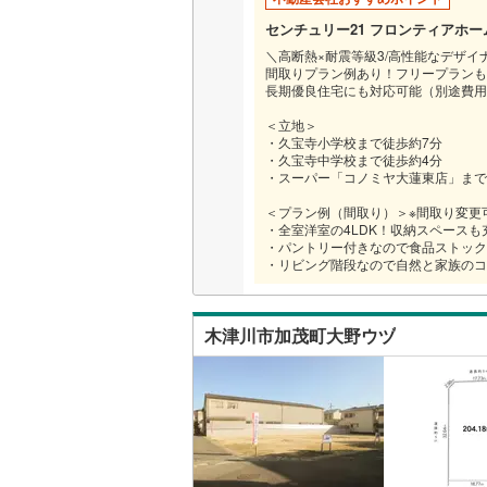
センチュリー21 フロンティアホ
＼高断熱×耐震等級3/高性能なデザイ
間取りプラン例あり！フリープランも
長期優良住宅にも対応可能（別途費用
＜立地＞
・久宝寺小学校まで徒歩約7分
・久宝寺中学校まで徒歩約4分
・スーパー「コノミヤ大蓮東店」まで
＜プラン例（間取り）＞※間取り変更
・全室洋室の4LDK！収納スペースも
・パントリー付きなので食品ストック
・リビング階段なので自然と家族のコ
木津川市加茂町大野ウヅ