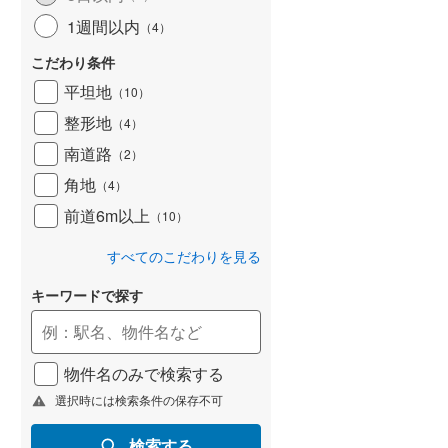
1週間以内
（
4
）
こだわり条件
平坦地
（
10
）
整形地
（
4
）
南道路
（
2
）
角地
（
4
）
前道6m以上
（
10
）
すべてのこだわりを見る
キーワードで探す
物件名のみで検索する
選択時には検索条件の保存不可
検索する