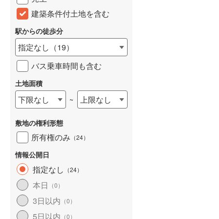
建築条件付土地を含む
駅からの徒歩分
指定なし
（
19
）
バス乗車時間も含む
土地面積
下限なし
上限なし
~
敷地の権利形態
所有権のみ
（
24
）
情報公開日
指定なし
（
24
）
本日
（
0
）
3日以内
（
0
）
5日以内
（
0
）