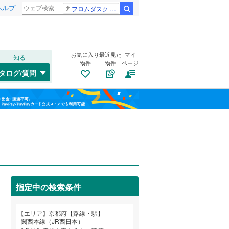
ヘルプ
フロムダスク CBC賞
検索
お気に入り
最近見た
マイ
知る
物件
物件
ページ
関西本線（JR西日本）
(
24
)
タログ/質問
山陰本線
(
196
)
南道路
（
2
）
左京区
(
79
)
福島
片町線
(
16
)
古家あり
（
1
）
下京区
(
13
)
栃木
群馬
山梨
伏見区
(
109
)
綾部市
(
1
)
京福電気鉄道北野線
(
86
)
指定中の検索条件
亀岡市
(
50
)
京阪本線
(
103
)
小学校まで1km以内
（
9
）
和歌山
エリア
京都府【路線・駅】
長岡京市
(
6
)
京阪鴨東線
(
32
)
関西本線（JR西日本）