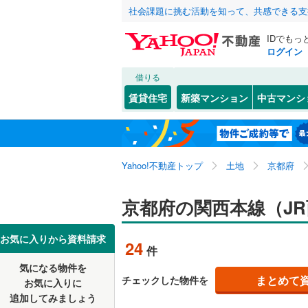
社会課題に挑む活動を知って、共感できる支
IDでもっ
ログイン
借りる
北海道
JR
北海道
東海道本線
こだわり条件
配置、向き、
賃貸住宅
新築マンション
中古マンシ
湖西線
(
34
前道6m
京都市
北区
(
88
)
東北
青森
舞鶴線
(
1
)
月ケ瀬口
(
0
)
(
1
平坦地
（
中京区
(
1
(
6
)
関東
東京
東海道新
Yahoo!不動産トップ
土地
京都府
南区
(
25
)
販売、価格、
山科区
(
3
信越・北陸
新潟
地下鉄
京都府の関西本線（J
京都市営
更地渡し
京都府のそのほ
福知山市
東海
愛知
私鉄・その他
近鉄京都
お気に入りから資料請求
立地
24
件
かの地域
宇治市
(
3
叡山電鉄
気になる物件を
最寄りの
近畿
大阪
まとめて
チェックした物件を
お気に入りに
城陽市
(
1
京阪宇治
追加してみましょう
オンライン対