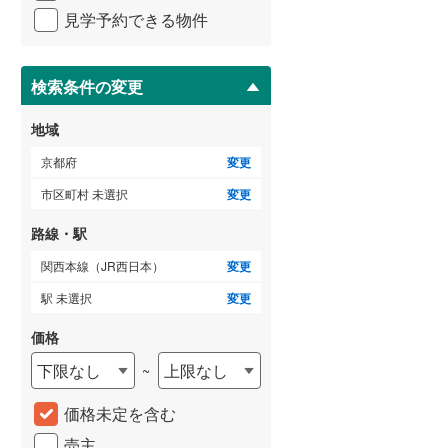
イ
見学予約できる物件
ペ
ー
ジ
に
検索条件の変更
保
存
地域
す
る
京都府
変更
市区町村 未選択
変更
路線・駅
関西本線（JR西日本）
変更
駅 未選択
変更
価格
下限なし
上限なし
~
価格未定を含む
売主