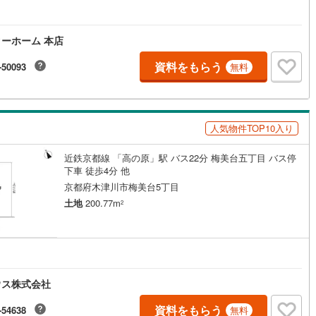
ーホーム 本店
資料をもらう
-50093
無料
人気物件TOP10入り
近鉄京都線 「高の原」駅 バス22分 梅美台五丁目 バス停
下車 徒歩4分 他
京都府木津川市梅美台5丁目
土地
200.77m
2
ウス株式会社
資料をもらう
-54638
無料