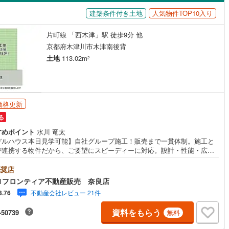
島根
岡山
広島
山口
0
)
京田辺市
(
8
)
水八幡宮参道ケーブル
(
7
)
阪急京都本線
(
113
)
建築条件付き土地
人気物件TOP10入り
ン内見(相談)可
（
0
）
IT重説可
（
0
）
鉄道宮福線
)
(
8
)
木津川市
京都丹後鉄道宮舞線
(
18
)
(
1
)
香川
愛媛
高知
片町線 「西木津」駅 徒歩9分 他
保存した条件を見る
御山町
(
3
)
綴喜郡井手町
(
1
)
ン対応とは？
京都府木津川市木津南後背
佐賀
長崎
熊本
大分
土地
113.02m
2
置町
(
1
)
相楽郡和束町
(
0
)
山城村
(
6
)
船井郡京丹波町
(
51
)
謝野町
(
0
)
価格更新
この条件で検索する
この条件で検索する
この条件で検索する
この条件で検索する
この条件で検索する
この条件で検索する
市区町村以下を選択
市区町村を選択す
駅を選択する
る
すめポイント
水川 竜太
デルハウス本日見学可能】自社グループ施工！販売まで一貫体制。施工と
が連携する物件だから、ご要望にスピーディーに対応。設計・性能・広
すべてに妥協しない家づくり。～自社ブランド物件:建売価格で「理想」を
ない住まい～■なぜ建売価格で「理想」が叶うのか？ 施工から販売までグ
奨店
プ内で完結させることで中間コストを徹底カット。その分を「広さ」と
1フロンティア不動産販売 奈良店
能」に還元しました■「お金の理想」も諦めない。専属FPによる無料相談
不動産会社レビュー 21件
3.76
計の「見える化」で安心を 教育費や老後資金など将来の出費を数値化。一
の家計シミュレーションを作成します。 ・プロならではのアドバイス 「最
資料をもらう
-50739
無料
銀行は？」「今の年収で大丈夫？」といった疑問から住宅ローンの最大活
で、家計を守る具体的なプランをご提案「自分らしい家」と「安心できる