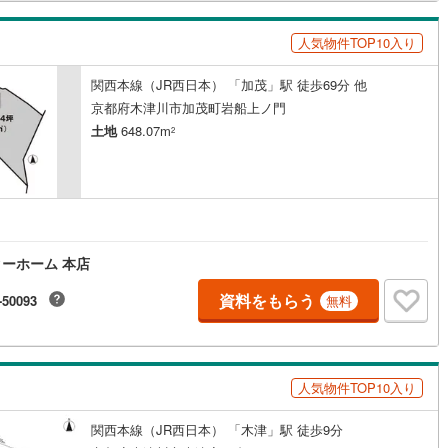
」どちらもフロンティアで叶えませんか？当日の現地見学・FP相談も受付
す
人気物件TOP10入り
関西本線（JR西日本） 「加茂」駅 徒歩69分 他
京都府木津川市加茂町岩船上ノ門
土地
648.07m
2
ーホーム 本店
資料をもらう
-50093
無料
人気物件TOP10入り
関西本線（JR西日本） 「木津」駅 徒歩9分