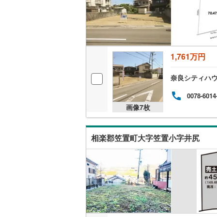
1,761万円
奈良シティハ
0078-6014
画像
7
枚
相楽郡笠置町大字笠置小字井尻