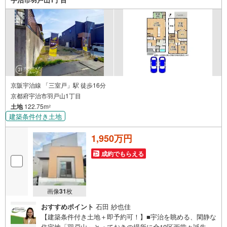
期的にご連絡を繋ぎ、有事の際に迅速にサポートいたしま
す弊社は専門家同士が連携をとっているため、より多くの
知見がございます。
京阪宇治線 「三室戸」駅 徒歩16分
京都府宇治市羽戸山1丁目
土地
122.75m
2
建築条件付き土地
1,950万円
成約でもらえる
画像
31
枚
おすすめポイント
石田 紗也佳
【建築条件付き土地＋即予約可！】■宇治を眺める、閑静な
住宅地「羽戸山」とっておきの場所に全10区画堂々誕生■