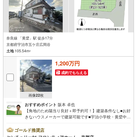
奈良線 「黄檗」駅 徒歩17分
京都府宇治市五ケ庄広岡谷
土地
105.54m
2
1,200万円
成約でもらえる
画像
22
枚
おすすめポイント
阪本 卓也
【角地のため陽当り良好＋即予約可！】建築条件なし■お好
きなハウスメーカーで建築可能です■宇治小学校・黄檗中学
校まで徒歩10分、お子様の通学も安心ですね■当日のご相
談予約はお電話がスムーズ
ゴールド推奨店