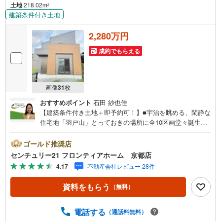
土地
218.02m
2
建築条件付き土地
2,280万円
成約でもらえる
画像
31
枚
おすすめポイント
石田 紗也佳
【建築条件付き土地＋即予約可！】■宇治を眺める、閑静な
住宅地「羽戸山」とっておきの場所に全10区画堂々誕生■
前道6m以上なので、車の通り抜けや荷物の積み下ろしにも
余裕があります 特徴・ファミリーマートまで徒歩約6分・
ゴールド推奨店
フレンドマートまで徒歩約17分・ハッピー六原まで徒歩約1
センチュリー21 フロンティアホーム 京都店
5分・伊藤久右衛門宇治本店まで徒歩約15分・アルプラザ宇
4.17
不動産会社レビュー 28件
治東まで徒歩約14分・ダイキまで徒歩約12分・宇治病院ま
で徒歩約23分 立地・宇治小学校まで徒歩約22分・黄檗中学
資料をもらう
（無料）
校まで徒歩約22分 弊社が選ばれる理由 1.お金の扱い方のプ
ロ、ファイナンシャルプランナーが資金計画をサポート！
2.買い替えなどにも対応できる売却専門チームあり！3.た
電話する
（通話料無料）
くさんの銀行と繋がりがあるため、最も低金利になるよう