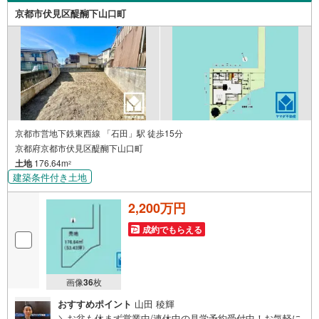
京都市伏見区醍醐下山口町
京都市営地下鉄東西線 「石田」駅 徒歩15分
京都府京都市伏見区醍醐下山口町
土地
176.64m
2
建築条件付き土地
2,200万円
成約でもらえる
画像
36
枚
おすすめポイント
山田 稜輝
＼お盆も休まず営業中/連休中の見学予約受付中！お気軽に