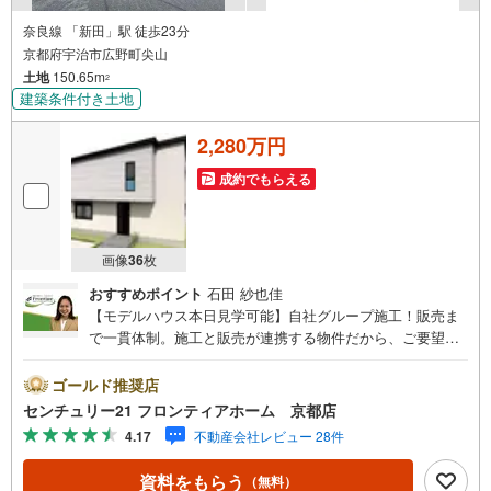
・公園「伏見北堀公園」まで徒歩約12分
奈良線 「新田」駅 徒歩23分
＜プラン例（間取り）＞※間取り変更可能です
京都府宇治市広野町尖山
・並列駐車2台可能です
土地
150.65m
・キッチンにはパントリーがあり食品のストックに便利です
2
・LDKは17帖以上！家具を置いても余裕がありますね
建築条件付き土地
2,280万円
成約でもらえる
画像
36
枚
おすすめポイント
石田 紗也佳
【モデルハウス本日見学可能】自社グループ施工！販売ま
で一貫体制。施工と販売が連携する物件だから、ご要望に
スピーディーに対応。設計・性能・広さ、すべてに妥協し
ない家づくり。～自社ブランド物件:建売価格で「理想」を
ゴールド推奨店
諦めない住まい～■なぜ建売価格で「理想」が叶うのか？
センチュリー21 フロンティアホーム 京都店
施工から販売までグループ内で完結させることで中間コス
4.17
不動産会社レビュー 28件
トを徹底カット。その分を「広さ」と「性能」に還元しま
した■「お金の理想」も諦めない。専属FPによる無料相談
資料をもらう
（無料）
・家計の「見える化」で安心を 教育費や老後資金など将来