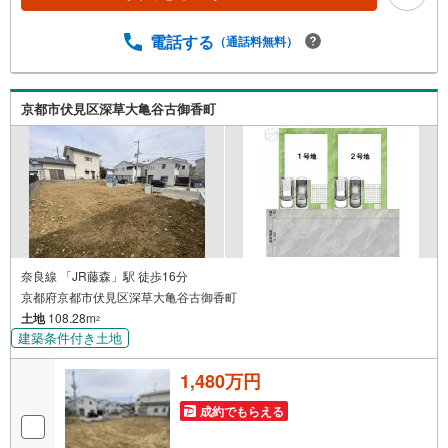
の出費を数値化。一生涯の家計シミュレーションを作成し
ます。 ・プロならではのアドバイス 「最適な銀行は？」
電話する
（通話料無料）
「今の年収で大丈夫？」といった疑問から住宅ローンの最
大活用まで、家計を守る具体的なプランをご提案「自分ら
しい家」と「安心できる将来」どちらもフロンティアで叶
京都市伏見区深草大亀谷古御香町
えませんか？当日の現地見学・FP相談も受付中です
奈良線 「JR藤森」駅 徒歩16分
京都府京都市伏見区深草大亀谷古御香町
土地
108.28m
2
建築条件付き土地
1,480万円
成約でもらえる