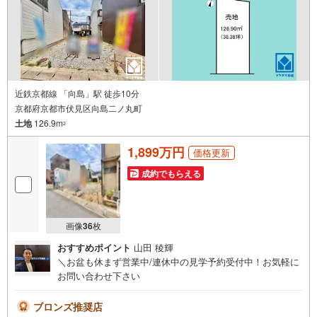
近鉄京都線 「向島」駅 徒歩10分
京都府京都市伏見区向島二ノ丸町
土地
126.9m
2
1,899万円
価格更新
成約でもらえる
画像
36
枚
おすすめポイント
山田 稜輝
＼お盆も休まず営業中/連休中の見学予約受付中！お気軽に
お問い合わせ下さい
ブロンズ推奨店