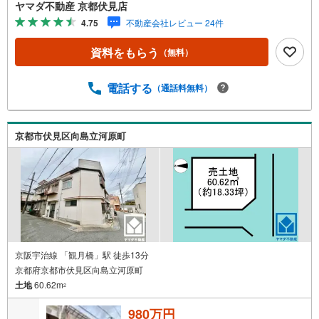
ヤマダ不動産 京都伏見店
4.75
不動産会社レビュー 24件
資料をもらう
（無料）
電話する
（通話料無料）
京都市伏見区向島立河原町
京阪宇治線 「観月橋」駅 徒歩13分
京都府京都市伏見区向島立河原町
土地
60.62m
2
980万円