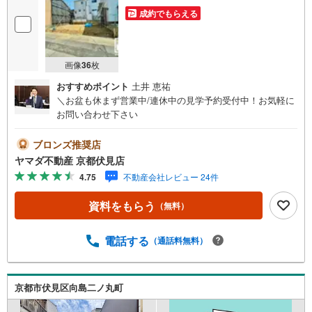
成約でもらえる
画像
36
枚
おすすめポイント
土井 恵祐
＼お盆も休まず営業中/連休中の見学予約受付中！お気軽に
お問い合わせ下さい
ブロンズ推奨店
ヤマダ不動産 京都伏見店
4.75
不動産会社レビュー 24件
資料をもらう
（無料）
電話する
（通話料無料）
京都市伏見区向島二ノ丸町