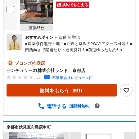
成約でもらえる
画像
36
枚
おすすめポイント
奈良岡 聖治
■建築条件無売土地！■近鉄と京阪の2WAYアクセス可能！■
南西向きで陽当たり・通風良好！■前道ゆったり約6m！物
件に関するお問い合わせは（株）ランド 京都店までお気
軽にお問い合わせくださいませ！＜センチュリー21ランド
ブロンズ推奨店
について＞●センチュリー21ランド京都店は・・・ お客
センチュリー21株式会社ランド 京都店
様のご希望をお客様の目線でご満足いただけるお住いを全
-.--
不動産会社レビュー 4件
力でお探し致します！●購入・売却・ローンのご相談など、
些細なことでもお気軽にご相談下さいませ！●リフォームの
資料をもらう
（無料）
ご相談も承っております。○京阪鴨東線 「出町柳」駅 徒歩
約6分○京都市営地下鉄烏丸線 「今出川」駅 徒歩約10分○営
業時間:10:00～20:00（火曜日・水曜日定休日※祝日は営
電話する
（通話料無料）
業）事前にご連絡いただけますと、スムーズにご案内が可
能です。ご連絡お待ちしております！
京都市伏見区向島庚申町