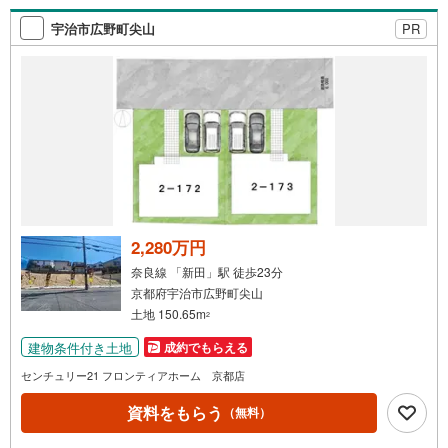
索
宇治市広野町尖山
PR
条
件
で
通
知
を
受
け
取
る
2,280万円
・
奈良線 「新田」駅 徒歩23分
条
京都府宇治市広野町尖山
件
土地 150.65m
2
を
建物条件付き土地
成約でもらえる
マ
イ
センチュリー21 フロンティアホーム 京都店
ペ
資料をもらう
（無料）
ー
ジ