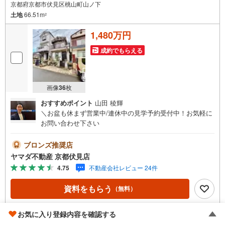
京都府京都市伏見区桃山町山ノ下
土地
66.51m
2
1,480万円
成約でもらえる
画像
36
枚
おすすめポイント
山田 稜輝
＼お盆も休まず営業中/連休中の見学予約受付中！お気軽に
お問い合わせ下さい
ブロンズ推奨店
ヤマダ不動産 京都伏見店
4.75
不動産会社レビュー 24件
資料をもらう
（無料）
電話する
お気に入り登録内容を確認する
（通話料無料）