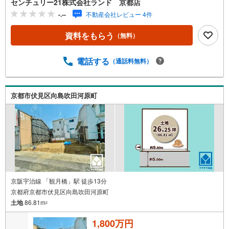
センチュリー21株式会社ランド 京都店
様のご希望をお客様の目線でご満足いただけるお住いを全
-.--
不動産会社レビュー 4件
力でお探し致します！●購入・売却・ローンのご相談など、
些細なことでもお気軽にご相談下さいませ！●リフォームの
資料をもらう
（無料）
ご相談も承っております。○京阪鴨東線 「出町柳」駅 徒歩
約6分○京都市営地下鉄烏丸線 「今出川」駅 徒歩約10分○営
業時間:10:00～20:00（火曜日・水曜日定休日※祝日は営
電話する
（通話料無料）
業）事前にご連絡いただけますと、スムーズにご案内が可
能です。ご連絡お待ちしております！
京都市伏見区向島吹田河原町
京阪宇治線 「観月橋」駅 徒歩13分
京都府京都市伏見区向島吹田河原町
土地
86.81m
2
1,800万円