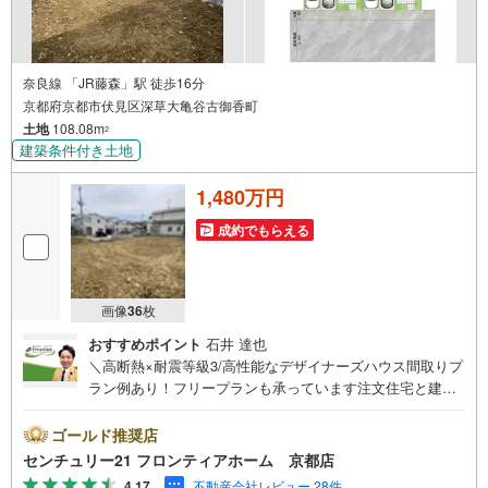
奈良線 「JR藤森」駅 徒歩16分
京都府京都市伏見区深草大亀谷古御香町
土地
108.08m
2
建築条件付き土地
1,480万円
成約でもらえる
画像
36
枚
おすすめポイント
石井 達也
＼高断熱×耐震等級3/高性能なデザイナーズハウス間取りプ
ラン例あり！フリープランも承っています注文住宅と建売
住宅の良いとこどり、こだわりと価格の両立が叶う新築を
賢く購入＜特徴＞・全2区画好評分譲中！・丁度良い東向き
ゴールド推奨店
のお家！朝には東から太陽の光が差し込みます・前面道路
センチュリー21 フロンティアホーム 京都店
は約6m！開放的で駐車も楽々です＜立地＞・藤城小学校ま
4.17
不動産会社レビュー 28件