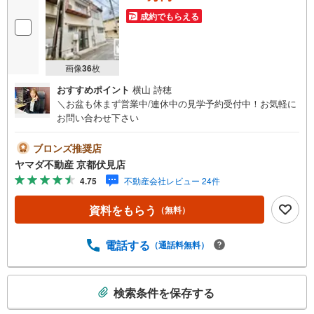
成約でもらえる
画像
36
枚
おすすめポイント
横山 詩穂
＼お盆も休まず営業中/連休中の見学予約受付中！お気軽に
お問い合わせ下さい
ブロンズ推奨店
ヤマダ不動産 京都伏見店
4.75
不動産会社レビュー 24件
資料をもらう
（無料）
電話する
（通話料無料）
こ
検索条件を保存する
の
検