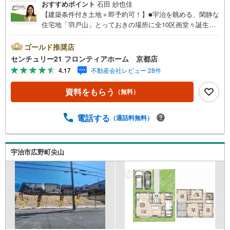
おすすめポイント
石田 紗也佳
【建築条件付き土地＋即予約可！】■宇治を眺める、閑静な
住宅地「羽戸山」とっておきの場所に全10区画堂々誕生■
前道6m以上なので、車の通り抜けや荷物の積み下ろしにも
余裕があります 特徴・ファミリーマートまで徒歩約6分・
ゴールド推奨店
フレンドマートまで徒歩約17分・ハッピー六原まで徒歩約1
センチュリー21 フロンティアホーム 京都店
5分・伊藤久右衛門宇治本店まで徒歩約15分・アルプラザ宇
4.17
不動産会社レビュー 28件
治東まで徒歩約14分・ダイキまで徒歩約12分・宇治病院ま
で徒歩約23分 立地・宇治小学校まで徒歩約22分・黄檗中学
資料をもらう
（無料）
校まで徒歩約22分 弊社が選ばれる理由 1.お金の扱い方のプ
ロ、ファイナンシャルプランナーが資金計画をサポート！
2.買い替えなどにも対応できる売却専門チームあり！3.た
電話する
（通話料無料）
くさんの銀行と繋がりがあるため、最も低金利になるよう
に審査が可能！4.物件のお引渡し後に必要になったお家の
リフォームも弊社のリフォームプランナーがご提案！5.定
宇治市広野町尖山
期的にご連絡を繋ぎ、有事の際に迅速にサポートいたしま
す弊社は専門家同士が連携をとっているため、より多くの
知見がございます。