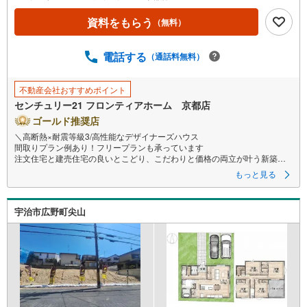
資料をもらう
（無料）
電話する
（通話料無料）
不動産会社おすすめポイント
センチュリー21 フロンティアホーム 京都店
ゴールド推奨店
＼高断熱×耐震等級3/高性能なデザイナーズハウス
間取りプラン例あり！フリープランも承っています
注文住宅と建売住宅の良いとこどり、こだわりと価格の両立が叶う新築を
賢く購入
もっと見る
＜特徴＞
・全2区画好評分譲中！
宇治市広野町尖山
・丁度良い東向きのお家！朝には東から太陽の光が差し込みます
・前面道路は約6m！開放的で駐車も楽々です
＜立地＞
・藤城小学校まで徒歩約15分
・藤森中学校まで徒歩約40分
・スーパー「フレンドマートMOMOテラス」まで徒歩約22分
・コンビニ「セブンイレブン深草大亀谷店」まで徒歩約18分
・郵便局「京都深草大亀谷郵便局」まで徒歩約14分