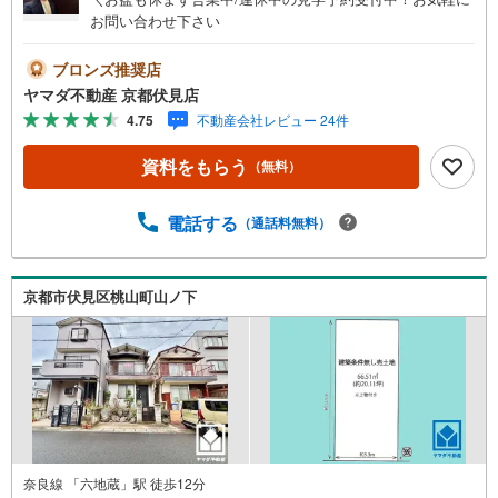
お問い合わせ下さい
ブロンズ推奨店
ヤマダ不動産 京都伏見店
4.75
不動産会社レビュー 24件
資料をもらう
（無料）
電話する
（通話料無料）
京都市伏見区桃山町山ノ下
奈良線 「六地蔵」駅 徒歩12分