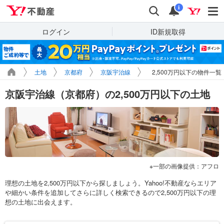
Yahoo!不動産
検索
通知
i
ログイン
ID新規取得
土地
京都府
京阪宇治線
2,500万円以下の物件一覧
京阪宇治線（京都府）の2,500万円以下の土地
一部の画像提供：アフロ
理想の土地を2,500万円以下から探しましょう。Yahoo!不動産ならエリア
や細かい条件を追加してさらに詳しく検索できるので2,500万円以下の理
想の土地に出会えます。