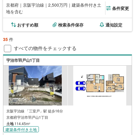
京都府｜京阪宇治線｜2,500万円｜建築条件付き土
条件変更
地を含む
おすすめ順
検索条件保存
通知設定
35
件
すべての物件をチェックする
宇治市羽戸山1丁目
京阪宇治線 「三室戸」駅 徒歩16分
京都府宇治市羽戸山1丁目
土地
114.45m
2
建築条件付き土地