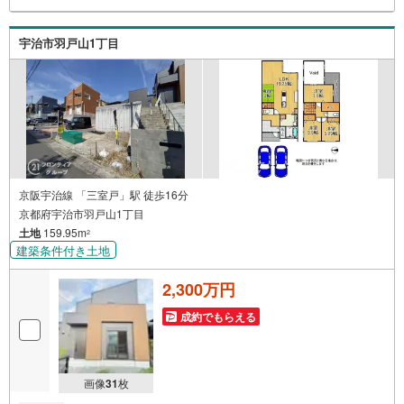
に審査が可能！4.物件のお引渡し後に必要になったお家の
リフォームも弊社のリフォームプランナーがご提案！5.定
宇治市羽戸山1丁目
期的にご連絡を繋ぎ、有事の際に迅速にサポートいたしま
す弊社は専門家同士が連携をとっているため、より多くの
知見がございます。
京阪宇治線 「三室戸」駅 徒歩16分
京都府宇治市羽戸山1丁目
土地
159.95m
2
建築条件付き土地
2,300万円
成約でもらえる
画像
31
枚