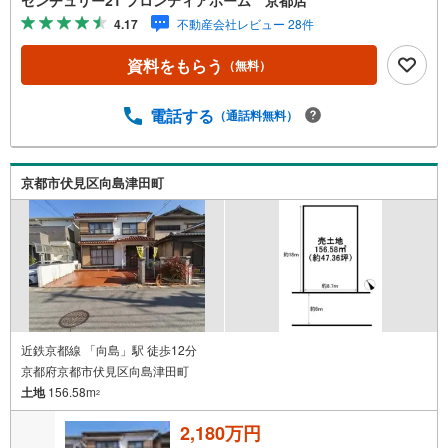
センチュリー21 フロンティアホーム 京都店
4.17
不動産会社レビュー 28件
資料をもらう
（無料）
電話する
（通話料無料）
京都市伏見区向島津田町
近鉄京都線 「向島」駅 徒歩12分
京都府京都市伏見区向島津田町
土地
156.58m
2
2,180万円