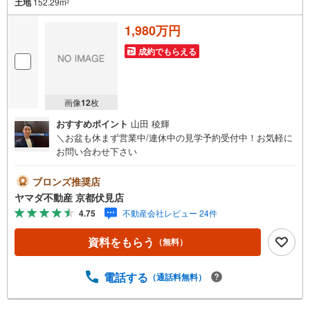
土地
152.29m
どちらもフロンティアで叶えませんか？
2
当日の現地見学・FP相談も受付中です
1,980万円
成約でもらえる
画像
12
枚
おすすめポイント
山田 稜輝
＼お盆も休まず営業中/連休中の見学予約受付中！お気軽に
お問い合わせ下さい
ブロンズ推奨店
ヤマダ不動産 京都伏見店
4.75
不動産会社レビュー 24件
資料をもらう
（無料）
電話する
（通話料無料）