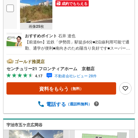
成約でもらえる
画像
25
枚
おすすめポイント
石井 達也
【前道6m】近鉄「伊勢田」駅徒歩6分■2沿線利用可能で通
勤、通学が便利■南向きのため陽当り良好です■スーパーま
で徒歩2分■平坦で駐車も楽々、開放感のある立地 特徴・建
物間取りあり！興味のある方は是非お問合せ下さい！・駐
ゴールド推奨店
車2台予定！ 立地・宇治市立小倉小学校まで徒歩約8分・宇
センチュリー21 フロンティアホーム 京都店
治市立西宇治中学校まで徒歩約10分 弊社が選ばれる理由 1.
4.17
不動産会社レビュー 28件
お金の扱い方のプロ、ファイナンシャルプランナーが資金
計画をサポート！2.買い替えなどにも対応できる売却専門
資料をもらう
（無料）
チームあり！3.たくさんの銀行と繋がりがあるため、最も
低金利になるように審査が可能！4.物件のお引渡し後に必
要になったお家のリフォームも弊社のリフォームプランナ
電話する
（通話料無料）
ーがご提案！5.定期的にご連絡を繋ぎ、有事の際に迅速に
サポートいたします弊社は専門家同士が連携をとっている
ため、より多くの知見がございます。お気軽にお問合せく
宇治市五ケ庄広岡谷
ださい！