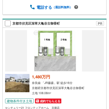
の出費を数値化。一生涯の家計シミュレーションを作成し
ます。 ・プロならではのアドバイス 「最適な銀行は？」
電話する
（通話料無料）
「今の年収で大丈夫？」といった疑問から住宅ローンの最
大活用まで、家計を守る具体的なプランをご提案「自分ら
しい家」と「安心できる将来」どちらもフロンティアで叶
京都市伏見区深草大亀谷古御香町
PR
えませんか？当日の現地見学・FP相談も受付中です
1,480万円
奈良線 「JR藤森」駅 徒歩16分
京都府京都市伏見区深草大亀谷古御香町
土地 108.08m
2
建物条件付き土地
成約でもらえる
センチュリー21 フロンティアホーム 京都店