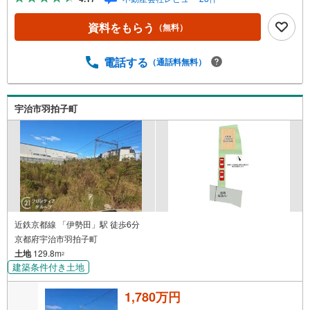
で徒歩約15分・藤森中学校まで徒歩約40分・スーパー「フ
レンドマートMOMOテラス」まで徒歩約22分・コンビニ
資料をもらう
（無料）
「セブンイレブン深草大亀谷店」まで徒歩約18分・郵便局
「京都深草大亀谷郵便局」まで徒歩約14分・公園「伏見北
堀公園」まで徒歩約12分＜プラン例（間取り）＞※間取り
電話する
（通話料無料）
変更可能です・並列駐車2台可能です・キッチンにはパント
リーがあり食品のストックに便利です・LDKは17帖以上！
家具を置いても余裕がありますね
宇治市羽拍子町
近鉄京都線 「伊勢田」駅 徒歩6分
京都府宇治市羽拍子町
土地
129.8m
2
建築条件付き土地
1,780万円