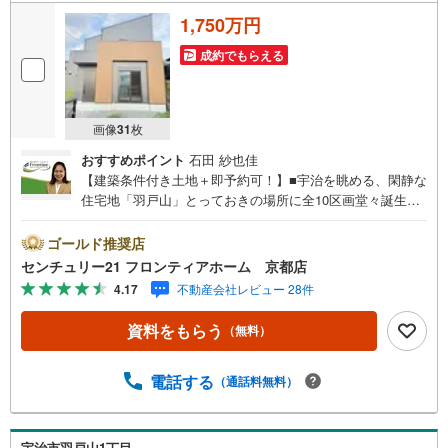
1,750万円
成約でもらえる
画像
31
枚
おすすめポイント
石田 紗也佳
【建築条件付き土地＋即予約可！】■宇治を眺める、閑静な
住宅地「羽戸山」とっておきの場所に全10区画堂々誕生■
前道6m以上なので、車の通り抜けや荷物の積み下ろしにも
余裕があります 特徴・ファミリーマートまで徒歩約6分・
ゴールド推奨店
フレンドマートまで徒歩約17分・ハッピー六原まで徒歩約1
センチュリー21 フロンティアホーム 京都店
5分・伊藤久右衛門宇治本店まで徒歩約15分・アルプラザ宇
4.17
不動産会社レビュー 28件
治東まで徒歩約14分・ダイキまで徒歩約12分・宇治病院ま
で徒歩約23分 立地・宇治小学校まで徒歩約22分・黄檗中学
資料をもらう
（無料）
校まで徒歩約22分 弊社が選ばれる理由 1.お金の扱い方のプ
ロ、ファイナンシャルプランナーが資金計画をサポート！
2.買い替えなどにも対応できる売却専門チームあり！3.た
電話する
（通話料無料）
くさんの銀行と繋がりがあるため、最も低金利になるよう
に審査が可能！4.物件のお引渡し後に必要になったお家の
リフォームも弊社のリフォームプランナーがご提案！5.定
宇治市羽戸山1丁目