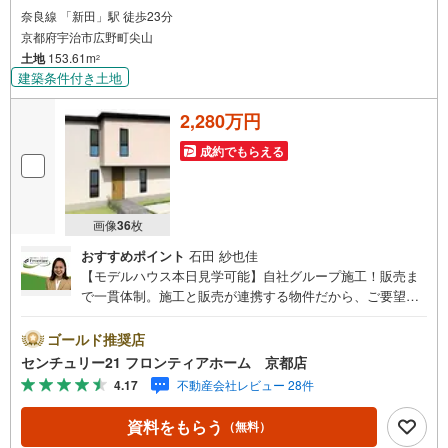
奈良線 「新田」駅 徒歩23分
京都府宇治市広野町尖山
土地
153.61m
2
建築条件付き土地
2,280万円
成約でもらえる
画像
36
枚
おすすめポイント
石田 紗也佳
【モデルハウス本日見学可能】自社グループ施工！販売ま
で一貫体制。施工と販売が連携する物件だから、ご要望に
スピーディーに対応。設計・性能・広さ、すべてに妥協し
ない家づくり。～自社ブランド物件:建売価格で「理想」を
ゴールド推奨店
諦めない住まい～■なぜ建売価格で「理想」が叶うのか？
センチュリー21 フロンティアホーム 京都店
施工から販売までグループ内で完結させることで中間コス
4.17
不動産会社レビュー 28件
トを徹底カット。その分を「広さ」と「性能」に還元しま
した■「お金の理想」も諦めない。専属FPによる無料相談
資料をもらう
（無料）
・家計の「見える化」で安心を 教育費や老後資金など将来