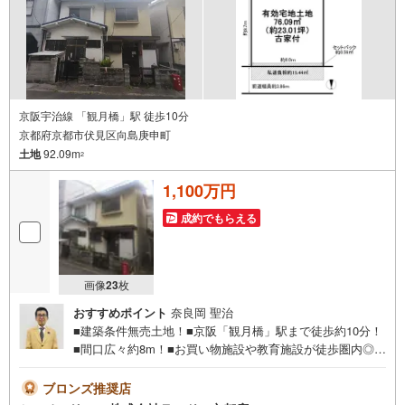
京阪宇治線 「観月橋」駅 徒歩10分
京都府京都市伏見区向島庚申町
土地
92.09m
2
1,100万円
成約でもらえる
画像
23
枚
おすすめポイント
奈良岡 聖治
■建築条件無売土地！■京阪「観月橋」駅まで徒歩約10分！
■間口広々約8m！■お買い物施設や教育施設が徒歩圏内◎物
件に関するお問い合わせは（株）ランド 京都店までお気
軽にお問い合わせくださいませ！＜センチュリー21ランド
ブロンズ推奨店
について＞●センチュリー21ランド京都店は・・・ お客