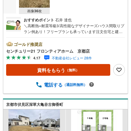
画像
36
枚
おすすめポイント
石井 達也
＼高断熱×耐震等級3/高性能なデザイナーズハウス間取りプ
ラン例あり！フリープランも承っています注文住宅と建売
住宅の良いとこどり、こだわりと価格の両立が叶う新築を
賢く購入＜特徴＞・全2区画好評分譲中！・丁度良い東向き
ゴールド推奨店
のお家！朝には東から太陽の光が差し込みます・前面道路
センチュリー21 フロンティアホーム 京都店
は約6m！開放的で駐車も楽々です＜立地＞・藤城小学校ま
4.17
不動産会社レビュー 28件
で徒歩約15分・藤森中学校まで徒歩約40分・スーパー「フ
レンドマートMOMOテラス」まで徒歩約22分・コンビニ
資料をもらう
（無料）
「セブンイレブン深草大亀谷店」まで徒歩約18分・郵便局
「京都深草大亀谷郵便局」まで徒歩約14分・公園「伏見北
堀公園」まで徒歩約12分＜プラン例（間取り）＞※間取り
電話する
（通話料無料）
変更可能です・並列駐車2台可能です・キッチンにはパント
リーがあり食品のストックに便利です・LDKは17帖以上！
家具を置いても余裕がありますね
京都市伏見区深草大亀谷古御香町