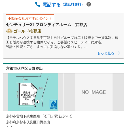
に
電話する
（通話料無料）
保
存
不動産会社おすすめポイント
す
センチュリー21 フロンティアホーム 京都店
る
ゴールド推奨店
【モデルハウス本日見学可能】自社グループ施工！販売まで一貫体制。施
工と販売が連携する物件だから、ご要望にスピーディーに対応。
設計・性能・広さ、すべてに妥協しない家づくり。
もっと見る
～自社ブランド物件:建売価格で「理想」を諦めない住まい～
■なぜ建売価格で「理想」が叶うのか？
京都市伏見区日野奥出
施工から販売までグループ内で完結させることで中間コストを徹底カッ
ト。その分を「広さ」と「性能」に還元しました
■「お金の理想」も諦めない。専属FPによる無料相談
・家計の「見える化」で安心を
教育費や老後資金など将来の出費を数値化。一生涯の家計シミュレーショ
ンを作成します。
・プロならではのアドバイス
「最適な銀行は？」「今の年収で大丈夫？」といった疑問から住宅ローン
の最大活用まで、家計を守る具体的なプランをご提案
京都市営地下鉄東西線 「石田」駅 徒歩26分
京都府京都市伏見区日野奥出
「自分らしい家」と「安心できる将来」