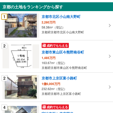
知
京都の土地をランキングから探す
を
受
1
京都市北区小山南大野町
け
2,280万円
取
58.38m
（登記）
2
る
京都府京都市北区小山南大野町
・
条
2
成約でもらえる
件
京都市東山区今熊野南谷町
を
1,485万円
マ
163.67m
（登記）
2
イ
京都府京都市東山区今熊野南谷町
ペ
ー
2
京都市上京区富小路町
ジ
1億6,000万円
に
232.62m
（登記）
2
保
京都府京都市上京区富小路町
存
す
4
成約でもらえる
る