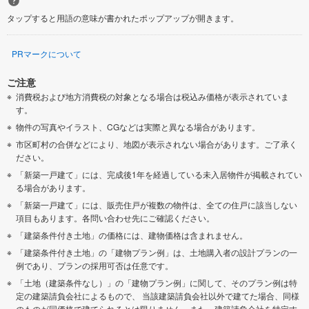
タップすると用語の意味が書かれたポップアップが開きます。
PRマークについて
ご注意
消費税および地方消費税の対象となる場合は税込み価格が表示されていま
す。
物件の写真やイラスト、CGなどは実際と異なる場合があります。
市区町村の合併などにより、地図が表示されない場合があります。ご了承く
ださい。
「新築一戸建て」には、完成後1年を経過している未入居物件が掲載されてい
る場合があります。
「新築一戸建て」には、販売住戸が複数の物件は、全ての住戸に該当しない
項目もあります。各問い合わせ先にご確認ください。
「建築条件付き土地」の価格には、建物価格は含まれません。
「建築条件付き土地」の「建物プラン例」は、土地購入者の設計プランの一
例であり、プランの採用可否は任意です。
「土地（建築条件なし）」の「建物プラン例」に関して、そのプラン例は特
定の建築請負会社によるもので、 当該建築請負会社以外で建てた場合、同様
のものが同価格で建てられるとは限りません。また、建築請負会社を特定す