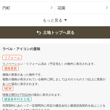
城陽市
向日市
円町
花園
長岡京市
八幡市
もっと見る
京田辺市
南丹市
土地トップへ戻る
木津川市
久世郡久御山町
ラベル・アイコンの意味
綴喜郡宇治田原町
相楽郡笠置町
リフォーム
リノベーション・リフォーム済み（予定含む）の物件に表示されます。
価格更新
相楽郡南山城村
船井郡京丹波町
価格の更新があった物件です。
複数の価格が表示されている物件に関しましてはそのうちの１つ以上に更新が
与謝郡伊根町
あった場合に表示されます。
NEW
情報公開日が7日以内の場合に表示されます。
建築条件付き土地
売買契約にあたって一定期間内に特定の建設会社と建築請負契約を結ぶことを
条件にしている土地に表示されます。