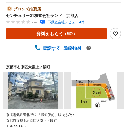
（株）ランド 京都店までお気軽にお問い合わせください
ませ！＜センチュリー21ランドについて＞●センチュリー2
ブロンズ推奨店
1ランド京都店は・・・ お客様のご希望をお客様の目線で
センチュリー21株式会社ランド 京都店
ご満足いただけるお住いを全力でお探し致します！●購入・
-.--
不動産会社レビュー 4件
売却・ローンのご相談など、些細なことでもお気軽にご相
談下さいませ！●リフォームのご相談も承っております。○
資料をもらう
（無料）
京阪鴨東線 「出町柳」駅 徒歩約6分○京都市営地下鉄烏丸
線 「今出川」駅 徒歩約10分○営業時間:10:00～20:00（火曜
日・水曜日定休日※祝日は営業）事前にご連絡いただけます
電話する
（通話料無料）
と、スムーズにご案内が可能です。ご連絡お待ちしており
ます！
京都市右京区太秦上ノ段町
京福電気鉄道北野線 「撮影所前」駅 徒歩2分
京都府京都市右京区太秦上ノ段町
土地
99.31m
2