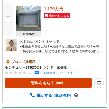
1,170万円
成約でもらえる
画像
36
枚
おすすめポイント
金子 大弘
■建築条件無売土地！■お好きな工務店で建築可能！■JR
「梅小路京都西」駅まで徒歩約5分！物件に関するお問い合
わせは（株）ランド 京都店までお気軽にお問い合わせく
ださいませ！＜センチュリー21ランドについて＞●センチ
ブロンズ推奨店
ュリー21ランド京都店は・・・ お客様のご希望をお客様
センチュリー21株式会社ランド 京都店
の目線でご満足いただけるお住いを全力でお探し致しま
-.--
不動産会社レビュー 4件
す！●購入・売却・ローンのご相談など、些細なことでもお
気軽にご相談下さいませ！●リフォームのご相談も承ってお
資料をもらう
（無料）
ります。○京阪鴨東線 「出町柳」駅 徒歩約6分○京都市営地
下鉄烏丸線 「今出川」駅 徒歩約10分○営業時間:10:00～20:
00（火曜日・水曜日定休日※祝日は営業）事前にご連絡い
電話する
（通話料無料）
ただけますと、スムーズにご案内が可能です。ご連絡お待
ちしております！