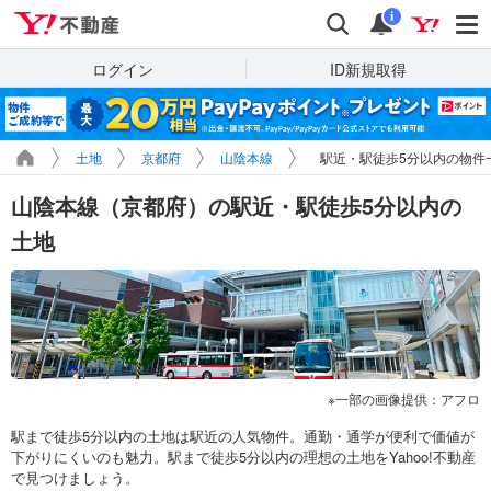
Yahoo!不動産
検索
通知
i
ログイン
ID新規取得
土地
京都府
山陰本線
駅近・駅徒歩5分以内の物件
山陰本線（京都府）の駅近・駅徒歩5分以内の
土地
一部の画像提供：アフロ
駅まで徒歩5分以内の土地は駅近の人気物件。通勤・通学が便利で価値が
下がりにくいのも魅力。駅まで徒歩5分以内の理想の土地をYahoo!不動産
で見つけましょう。