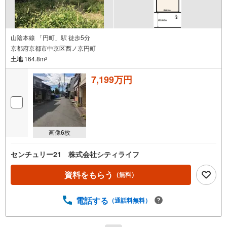
山陰本線 「円町」駅 徒歩5分
京都府京都市中京区西ノ京円町
土地
164.8m
2
7,199万円
画像
6
枚
センチュリー21 株式会社シティライフ
資料をもらう
（無料）
電話する
（通話料無料）