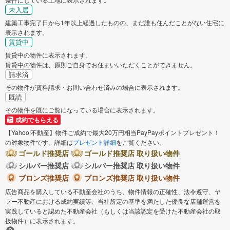
未入居
建築工事完了日から1年以上経過したものの、まだ誰も住んだことがない住宅に
表示されます。
賃貸中
賃貸中の物件に表示されます。
賃貸中の物件は、原則ご自身でお住まいいただくことができません。
請求済
その物件が資料請求・お問い合わせ済みの場合に表示されます。
既読
その物件を既にご覧になっている場合に表示されます。
成約でもらえる
【Yahoo!不動産】物件ご成約で最大20万円相当PayPayポイントプレゼント！
の対象物件です。詳細は
プレゼント詳細
をご覧ください。
ゴールド推奨店
ゴールド推奨店 取り扱い物件
シルバー推奨店
シルバー推奨店 取り扱い物件
ブロンズ推奨店
ブロンズ推奨店 取り扱い物件
広告商品を購入している不動産会社のうち、物件情報の正確性、法令遵守、ヤ
フー不動産における成約実績等、当社所定の基準を満たした優良な店舗運営を
実践していると認めた不動産会社（もしくは当該認定を受けた不動産会社の取
扱物件）に表示されます。