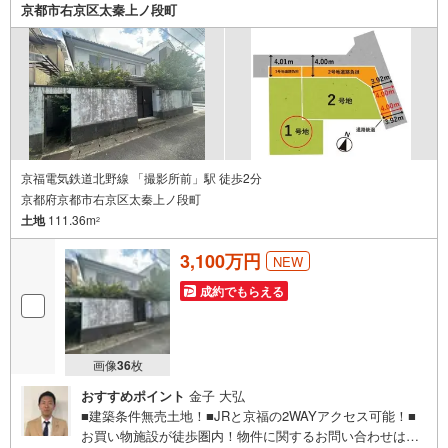
京都市右京区太秦上ノ段町
京福電気鉄道北野線 「撮影所前」駅 徒歩2分
京都府京都市右京区太秦上ノ段町
土地
111.36m
2
3,100万円
NEW
成約でもらえる
画像
36
枚
おすすめポイント
金子 大弘
■建築条件無売土地！■JRと京福の2WAYアクセス可能！■
お買い物施設が徒歩圏内！物件に関するお問い合わせは