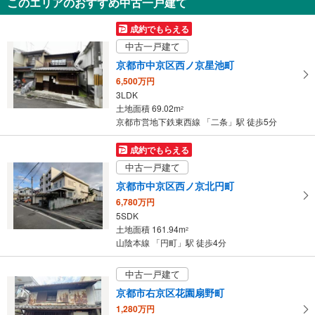
このエリアのおすすめ中古一戸建て
2,698万円
2LDK
成約でもらえる
土地面積 43.45m
2
中古一戸建て
山陰本線 「太秦」駅 徒歩5分
京都市中京区西ノ京星池町
6,500万円
3LDK
土地面積 69.02m
2
京都市営地下鉄東西線 「二条」駅 徒歩5分
成約でもらえる
中古一戸建て
京都市中京区西ノ京北円町
6,780万円
5SDK
土地面積 161.94m
2
山陰本線 「円町」駅 徒歩4分
中古一戸建て
京都市右京区花園扇野町
1,280万円