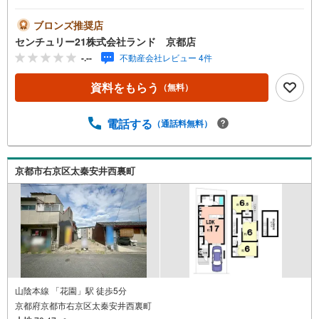
（株）ランド 京都店までお気軽にお問い合わせください
ませ！＜センチュリー21ランドについて＞●センチュリー2
ブロンズ推奨店
1ランド京都店は・・・ お客様のご希望をお客様の目線で
センチュリー21株式会社ランド 京都店
ご満足いただけるお住いを全力でお探し致します！●購入・
-.--
不動産会社レビュー 4件
売却・ローンのご相談など、些細なことでもお気軽にご相
談下さいませ！●リフォームのご相談も承っております。○
資料をもらう
（無料）
京阪鴨東線 「出町柳」駅 徒歩約6分○京都市営地下鉄烏丸
線 「今出川」駅 徒歩約10分○営業時間:10:00～20:00（火曜
日・水曜日定休日※祝日は営業）事前にご連絡いただけます
電話する
（通話料無料）
と、スムーズにご案内が可能です。ご連絡お待ちしており
ます！
京都市右京区太秦安井西裏町
山陰本線 「花園」駅 徒歩5分
京都府京都市右京区太秦安井西裏町