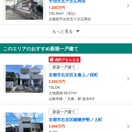
宇治市五ケ庄広岡谷
1,200万円
105.54m
（登記）
2
京都府宇治市五ケ庄広岡谷
5
もっと見る
成約でもらえる
京都市東山区今熊野南谷町
1,488万円
このエリアのおすすめ新築一戸建て
163.93m
（登記）
2
京都府京都市東山区今熊野南谷町
成約でもらえる
新築一戸建て
京都市右京区太秦上ノ段町
3,298万円
1SLDK
土地面積 69.07m
2
山陰本線 「太秦」駅 徒歩4分
新築一戸建て
京都市右京区嵯峨伊勢ノ上町
3,998万円
4LDK