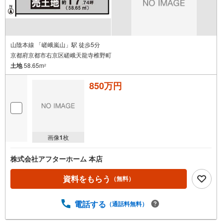
山陰本線 「嵯峨嵐山」駅 徒歩5分
京都府京都市右京区嵯峨天龍寺椎野町
土地
58.65m
2
850万円
画像
1
枚
株式会社アフターホーム 本店
資料をもらう
（無料）
電話する
（通話料無料）