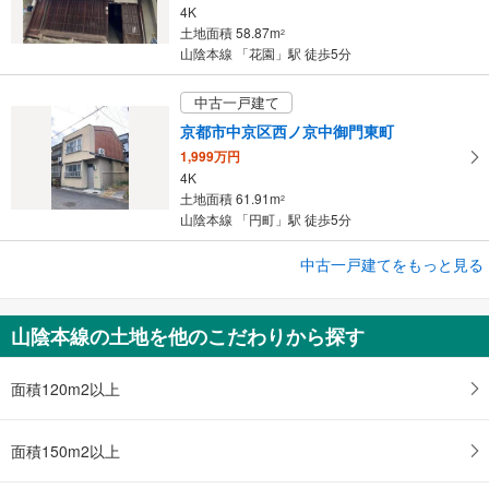
4K
土地面積 58.87m
2
山陰本線 「花園」駅 徒歩5分
中古一戸建て
京都市中京区西ノ京中御門東町
1,999万円
4K
土地面積 61.91m
2
山陰本線 「円町」駅 徒歩5分
成約でもらえる
中古一戸建てをもっと見る
中古一戸建て
京都市右京区嵯峨天龍寺椎野町
山陰本線の土地を他のこだわりから探す
1,234万円
4K
土地面積 45.15m
面積120m2以上
2
山陰本線 「嵯峨嵐山」駅 徒歩3分
面積150m2以上