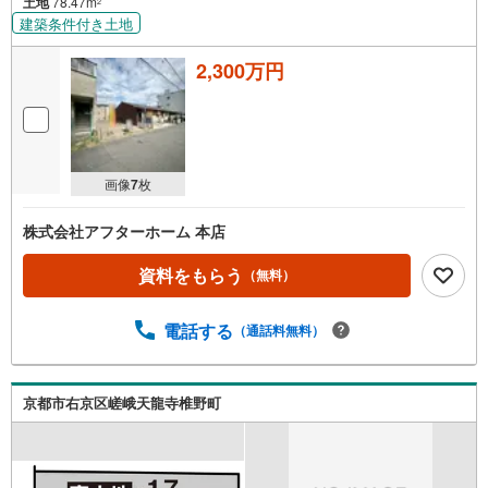
土地
78.47m
2
建築条件付き土地
2,300万円
画像
7
枚
株式会社アフターホーム 本店
資料をもらう
（無料）
電話する
（通話料無料）
京都市右京区嵯峨天龍寺椎野町