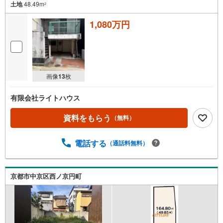
土地
48.49m
2
1,080万円
画像
13
枚
有限会社ライトハウス
資料をもらう
（無料）
電話する
（通話料無料）
京都市中京区西ノ京円町