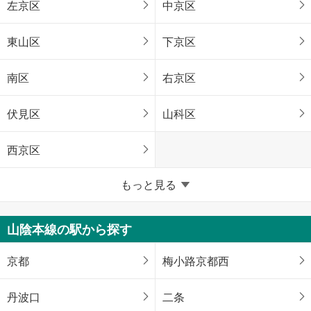
左京区
中京区
東山区
下京区
南区
右京区
伏見区
山科区
西京区
京都府のそのほかの地域
もっと見る
福知山市
舞鶴市
山陰本線の駅から探す
綾部市
宇治市
京都
梅小路京都西
宮津市
亀岡市
丹波口
二条