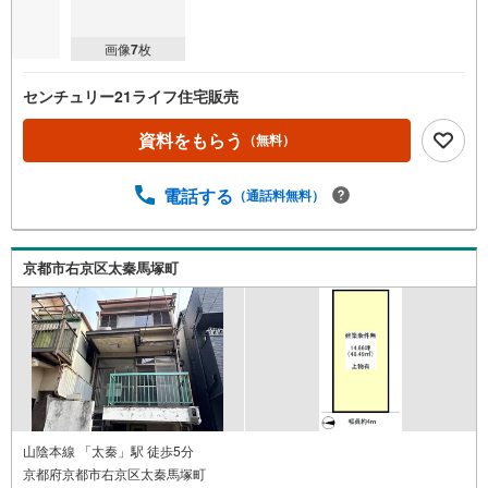
画像
7
枚
センチュリー21ライフ住宅販売
資料をもらう
（無料）
電話する
（通話料無料）
京都市右京区太秦馬塚町
山陰本線 「太秦」駅 徒歩5分
京都府京都市右京区太秦馬塚町