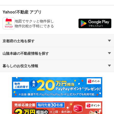
Yahoo!不動産 アプリ
地図でサクッと物件探し
物件比較が手軽にできる
京都府の土地を探す
山陰本線の不動産情報を探す
路線・駅から探す
地域から探す
暮らしのお役立ち情報
不動産・住宅
賃貸住宅
通勤・通学時間から探す
地図から探す
マンションカタログ
教えて！住まいの先生
新築マンション
中古マンション
新築一戸建て
中古一戸建て
注文住宅
土地