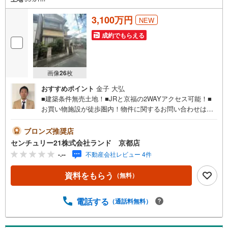
3,100万円
NEW
成約でもらえる
画像
26
枚
おすすめポイント
金子 大弘
■建築条件無売土地！■JRと京福の2WAYアクセス可能！■
お買い物施設が徒歩圏内！物件に関するお問い合わせは
（株）ランド 京都店までお気軽にお問い合わせください
ませ！＜センチュリー21ランドについて＞●センチュリー2
ブロンズ推奨店
1ランド京都店は・・・ お客様のご希望をお客様の目線で
センチュリー21株式会社ランド 京都店
ご満足いただけるお住いを全力でお探し致します！●購入・
-.--
不動産会社レビュー 4件
売却・ローンのご相談など、些細なことでもお気軽にご相
談下さいませ！●リフォームのご相談も承っております。○
資料をもらう
（無料）
京阪鴨東線 「出町柳」駅 徒歩約6分○京都市営地下鉄烏丸
線 「今出川」駅 徒歩約10分○営業時間:10:00～20:00（火曜
日・水曜日定休日※祝日は営業）事前にご連絡いただけます
電話する
（通話料無料）
と、スムーズにご案内が可能です。ご連絡お待ちしており
ます！