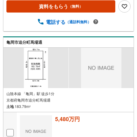
資料をもらう
（無料）
電話する
（通話料無料）
亀岡市追分町馬場通
山陰本線 「亀岡」駅 徒歩1分
京都府亀岡市追分町馬場通
土地
183.79m
2
5,480万円