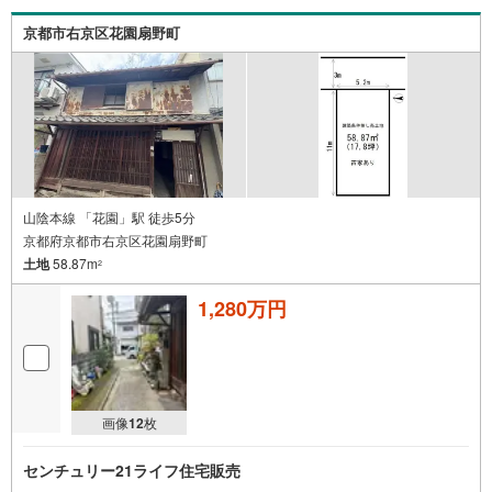
京都市右京区花園扇野町
山陰本線 「花園」駅 徒歩5分
京都府京都市右京区花園扇野町
土地
58.87m
2
1,280万円
画像
12
枚
センチュリー21ライフ住宅販売