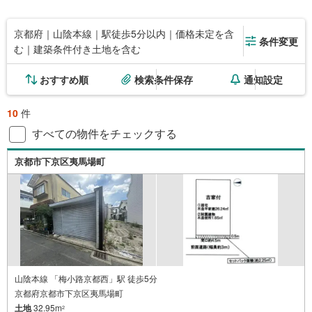
京都府｜山陰本線｜駅徒歩5分以内｜価格未定を含
条件変更
む｜建築条件付き土地を含む
おすすめ順
検索条件保存
通知設定
10
件
すべての物件をチェックする
京都市下京区夷馬場町
山陰本線 「梅小路京都西」駅 徒歩5分
京都府京都市下京区夷馬場町
土地
32.95m
2