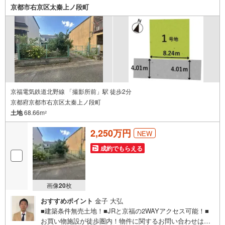
京都市右京区太秦上ノ段町
京福電気鉄道北野線 「撮影所前」駅 徒歩2分
京都府京都市右京区太秦上ノ段町
土地
68.66m
2
2,250万円
NEW
成約でもらえる
画像
20
枚
おすすめポイント
金子 大弘
■建築条件無売土地！■JRと京福の2WAYアクセス可能！■
お買い物施設が徒歩圏内！物件に関するお問い合わせは