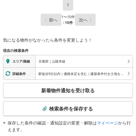
1
1
〜
10
件
前へ
次へ
/
10
件
気になる物件がなかったら
条件を変更しよう！
現在の検索条件
京都府｜山陰本線
エリア/路線
駅徒歩5分以内｜価格未定を含む｜建築条件付き土地を含む
詳細条件
こ
新着物件通知を受け取る
の
検
索
検索条件を保存する
条
件
保存した条件の確認・通知設定の変更・解除は
マイページ
から行
で
えます。
通