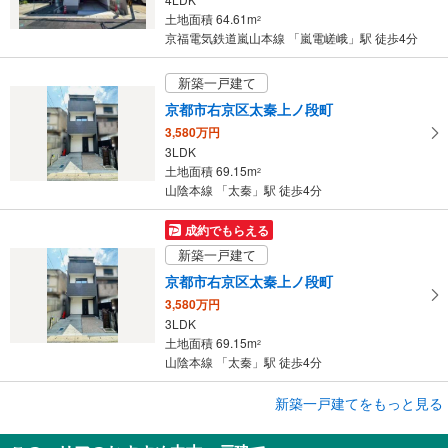
土地面積 64.61m
2
京福電気鉄道嵐山本線 「嵐電嵯峨」駅 徒歩4分
新築一戸建て
京都市右京区太秦上ノ段町
3,580万円
3LDK
土地面積 69.15m
2
山陰本線 「太秦」駅 徒歩4分
成約でもらえる
新築一戸建て
京都市右京区太秦上ノ段町
3,580万円
3LDK
土地面積 69.15m
2
山陰本線 「太秦」駅 徒歩4分
新築一戸建てをもっと見る
新築一戸建て
京都市右京区太秦西蜂岡町