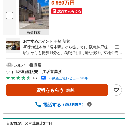
6,980万円
成約でもらえる
画像
13
枚
おすすめポイント
平崎 萌衣
JR東海道本線「塚本駅」から徒歩8分、阪急神戸線「十三
駅」からも徒歩14分と、2駅が利用可能な便利な立地の売土
地です。地勢は平坦なので、駅までの道のりも快適です。
約38坪の広々とした敷地は、現在更地。南側に道路が接道
シルバー推奨店
しているため、たっぷりの陽光が差し込み、明るい住まい
ウィル不動産販売 江坂営業所
を計画できます。用途地域は準住居地域内で、多様な建築
4.7
不動産会社レビュー 20件
プランに対応可能です。さらに、建築条件なしなので、お
好みのハウスメーカーや工務店で、理想のマイホームを自
資料をもらう
（無料）
由に設計・建築いただけます。＝＝＝＝＝＝＝＝＝＝＝＝
＝＝＝＝＝＝＝＝＝＝＝＝＝＝＝＝＝＝【営業時間 10:00
～19:00】（定休日なし）火曜日・水曜日も営業しておりま
電話する
（通話料無料）
す。 上記時間はお電話が繋がりやすくなっております。ぜ
ひお気軽にご連絡下さい！現地を見学される場合は「室
内・現地を見学する（無料）」ボタンよりご希望の日時を
大阪市淀川区三津屋北2丁目
ご記入いただけますとスムーズにご案内が可能です。＝＝