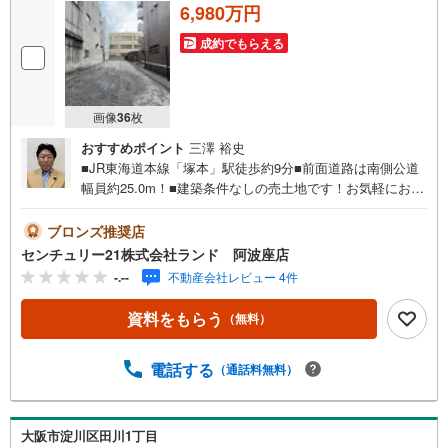
6,980万円
成約でもらえる
画像
36
枚
おすすめポイント
三澤 裕史
■JR東海道本線「塚本」駅徒歩約9分■前面道路は南側公道
幅員約25.0m！■建築条件なしの売土地です！お気軽にお問
い合わせください！＜センチュリー21ランドについて＞●
センチュリー21ランド阿波座店は・・・ お客様のニーズ
ブロンズ推奨店
に寄り添い、大切なお住まいのご購入に最後まで伴走いた
センチュリー21株式会社ランド 阿波座店
します！●リフォームのご相談も承っております。●購入・
-.--
不動産会社レビュー 4件
売却・ローンのご相談・・・なんでもお気軽にご相談くだ
さいませ！〇大阪メトロ千日前線・中央線「阿波座」駅5番
資料をもらう
（無料）
出口より徒歩約2分！〇営業時間:10:00～20:00（火曜日・
水曜日定休日※祝日は営業）事前にご連絡いただけますと、
スムーズにご案内が可能です。ご連絡お待ちしておりま
電話する
（通話料無料）
す！
大阪市淀川区田川1丁目