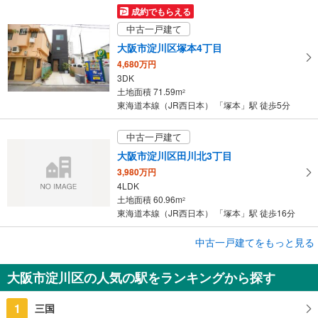
成約でもらえる
中古一戸建て
大阪市淀川区塚本4丁目
4,680万円
3DK
土地面積 71.59m
2
東海道本線（JR西日本） 「塚本」駅 徒歩5分
中古一戸建て
大阪市淀川区田川北3丁目
3,980万円
4LDK
土地面積 60.96m
2
東海道本線（JR西日本） 「塚本」駅 徒歩16分
成約でもらえる
中古一戸建てをもっと見る
中古一戸建て
大阪市淀川区の人気の駅をランキングから探す
大阪市淀川区三津屋北1丁目
3,730万円
1
三国
3LDK