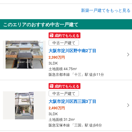
成約でもらえる
新築一戸建てをもっと見る
新築一戸建て
このエリアのおすすめ中古一戸建て
大阪市淀川区野中南1丁目
6,390万円
成約でもらえる
3LDK
中古一戸建て
土地面積 124.37m
2
阪急神戸本線 「十三」駅 徒歩12分
大阪市淀川区野中南2丁目
2,390万円
3LDK
土地面積 44.75m
2
阪急京都本線 「十三」駅 徒歩11分
成約でもらえる
中古一戸建て
大阪市淀川区西三国3丁目
2,490万円
3LDK
土地面積 31.2m
2
阪急宝塚本線 「三国」駅 徒歩6分