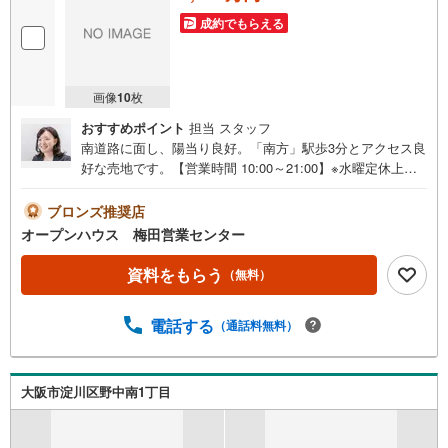
成約でもらえる
画像
10
枚
おすすめポイント
担当 スタッフ
南道路に面し、陽当り良好。「南方」駅歩3分とアクセス良
好な売地です。【営業時間 10:00～21:00】※水曜定休上記
時間はお電話が繋がりやすくなっております。ぜひお気軽
にご連絡ください！現地を見学される場合は「室内・現地
ブロンズ推奨店
を見学する（無料）」ボタンよりご希望の日時をご記入い
オープンハウス 梅田営業センター
ただけますとスムーズにご案内が可能です。◎現地のご案
内について・平日や夜遅い時間帯もご案内が可能 ※定休日
資料をもらう
（無料）
を除く・経験豊富なスタッフが物件詳細を丁寧にご説明い
たします。・車でご自宅や最寄り駅等、ご指定の場所まで
電話する
（通話料無料）
送迎します。・チャイルドシートのご用意ございます。◎
個別FP相談会 無料物件のご紹介だけでなく住宅ローン・
資金のご相談、まずは家探しについて話を聞きたいという
方も大歓迎です！年間8000棟以上の限定物件を発表してい
大阪市淀川区野中南1丁目
るオープンハウスだから出会える物件が多数ございます。
ぜひお気軽にご連絡・ご相談ください！※限定物件:当社の
み、もしくは当社を含めた数社でのみご紹介可能なオープ