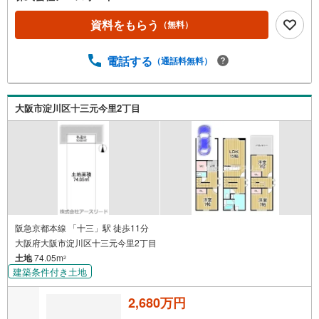
資料をもらう
（無料）
電話する
（通話料無料）
大阪市淀川区十三元今里2丁目
阪急京都本線 「十三」駅 徒歩11分
大阪府大阪市淀川区十三元今里2丁目
土地
74.05m
2
建築条件付き土地
2,680万円