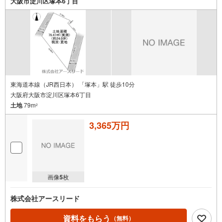
大阪市淀川区塚本6丁目
条
件
で
通
知
を
受
け
東海道本線（JR西日本） 「塚本」駅 徒歩10分
大阪府大阪市淀川区塚本6丁目
取
土地
79m
る
2
・
3,365万円
条
件
を
マ
イ
画像
5
枚
ペ
ー
株式会社アースリード
ジ
に
資料をもらう
（無料）