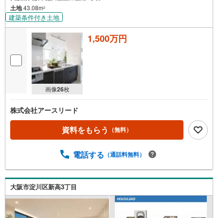
土地
43.08m
2
建築条件付き土地
1,500万円
画像
26
枚
株式会社アースリード
資料をもらう
（無料）
電話する
（通話料無料）
大阪市淀川区新高3丁目