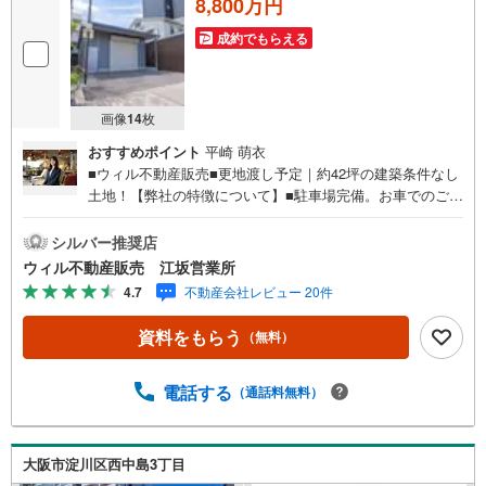
8,800万円
成約でもらえる
画像
14
枚
おすすめポイント
平崎 萌衣
■ウィル不動産販売■更地渡し予定｜約42坪の建築条件なし
土地！【弊社の特徴について】■駐車場完備。お車でのご来
場も可能です。■キッズスペースもございますので、小さな
お子様がいらっしゃるご家族もお気軽にご来場ください！
シルバー推奨店
＝＝＝＝＝＝＝＝＝＝＝＝＝＝＝＝＝＝＝＝＝＝＝＝＝＝
ウィル不動産販売 江坂営業所
＝＝＝＝【営業時間 10:00～19:00】（定休日なし）火曜
4.7
不動産会社レビュー 20件
日・水曜日も営業しております。上記時間はお電話が繋が
りやすくなっております。ぜひお気軽にご連絡下さい！現
資料をもらう
（無料）
地を見学される場合は「室内・現地を見学する（無料）」
ボタンよりご希望の日時をご記入いただけますとスムーズ
にご案内が可能です。＝＝＝＝＝＝＝＝＝＝＝＝＝＝＝＝
電話する
（通話料無料）
＝＝＝＝＝＝＝＝＝＝＝＝＝＝■物件担当、リフォーム担
当、ローン担当がチームとなりお客様をサポートします。■
リフォーム担当と一緒に現地見学を行い、その場でリフォ
大阪市淀川区西中島3丁目
ームのご提案等をさせていただきます！■その他、弊社独自