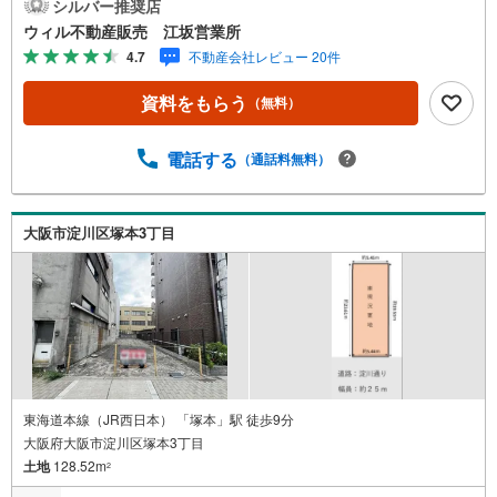
動かしたりリフレッシュにおすすめ！■敷地面積約15坪の
シルバー推奨店
コンパクトな土地！■『ライフ三津屋店』徒歩7分で買物便
ウィル不動産販売 江坂営業所
利！周辺にはドラッグストア・コンビニも徒歩圏に充
4.7
不動産会社レビュー 20件
実！・「ウエルシア淀川三津屋中店」まで徒歩6分！・「ス
ギドラッグ 神崎川駅前店」まで徒歩8分！・「セブン-イレ
資料をもらう
（無料）
ブン 三津屋店」まで徒歩6分！・「ファミリーマート 三津
屋中店」まで徒歩6分！・「ローソン 淀川三津屋南二丁目
店」まで徒歩7分！■家計にやさしい都市ガス設備！【弊社
電話する
（通話料無料）
の特徴について】■駐車場完備。お車でのご来場も可能で
す。■キッズスペースもございますので、小さなお子様がい
らっしゃるご家族もお気軽にご来場ください！【営業時間
大阪市淀川区塚本3丁目
10:00～19:00】（定休日なし）火曜日・水曜日も営業して
おります。上記時間はお電話が繋がりやすくなっておりま
す。ぜひお気軽にご連絡下さい！
東海道本線（JR西日本） 「塚本」駅 徒歩9分
大阪府大阪市淀川区塚本3丁目
土地
128.52m
2