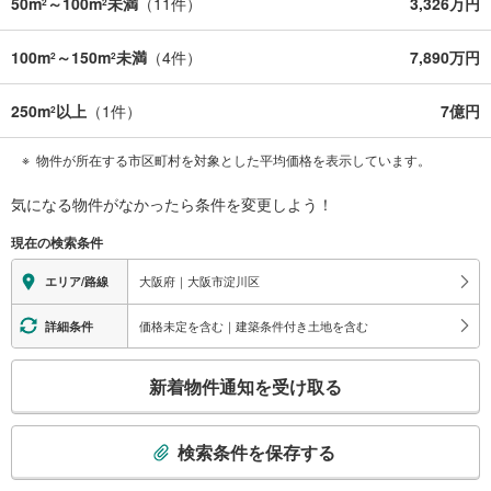
50m
～100m
未満
（
11
件）
3,326万円
2
2
100m
～150m
未満
（
4
件）
7,890万円
2
2
250m
以上
（
1
件）
7億円
2
物件が所在する市区町村を対象とした平均価格を表示しています。
気になる物件がなかったら
条件を変更しよう！
現在の検索条件
大阪府｜大阪市淀川区
エリア/路線
価格未定を含む｜建築条件付き土地を含む
詳細条件
こ
新着物件通知を受け取る
の
検
索
検索条件を保存する
条