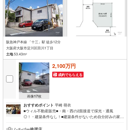
阪急神戸本線 「十三」駅 徒歩12分
大阪府大阪市淀川区田川1丁目
土地
53.43m
2
2,100万円
成約でもらえる
画像
17
枚
おすすめポイント
平崎 萌衣
■ウィル不動産販売■・南・西の2面接道で採光・通風
◎！・建築条件なし！■建築条件がないため自分好みの家作
りを叶える土地！■阪急十三駅・JR塚本駅の2駅2路線が徒
歩圏内で都心アクセス便利！■淀川にほど近き住環境、散策
シルバー推奨店