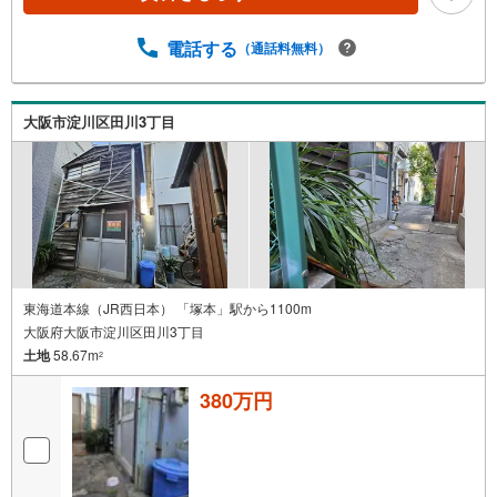
保
存
電話する
（通話料無料）
す
る
大阪市淀川区田川3丁目
東海道本線（JR西日本） 「塚本」駅から1100m
大阪府大阪市淀川区田川3丁目
土地
58.67m
2
380万円