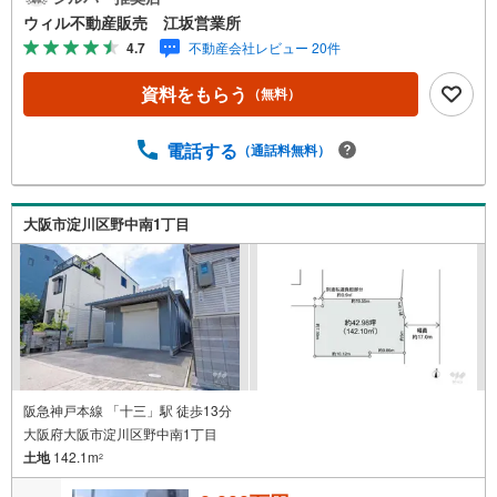
も楽しめる立地！■『十三公園』まで徒歩6分！春は桜のあ
ウィル不動産販売 江坂営業所
る暮らしを満喫！■各教育施設が徒歩10分ほど！子どもの
4.7
不動産会社レビュー 20件
成長を見守れる住まい！■平坦地で自転車やベビーカーも安
心の住環境！毎日の移動が快適！■スーパー・ドラッグスト
資料をもらう
（無料）
アが近く、毎日のお買い物もラクラク！・「あいあいドラ
ッグ」まで徒歩5分！・「キリン堂 田川店」まで徒歩6
分！・「ファミリーマート 淀川田川店」まで徒歩5分！■敷
電話する
（通話料無料）
地面積は約53.43平米（約16坪）の広さ！【弊社の特徴につ
いて】■駐車場完備。お車でのご来場も可能です。■キッズ
スペースもございますので、小さなお子様がいらっしゃる
大阪市淀川区野中南1丁目
ご家族もお気軽にご来場ください！【営業時間 10:00～19:
00】（定休日なし）火曜日・水曜日も営業しております。
阪急神戸本線 「十三」駅 徒歩13分
大阪府大阪市淀川区野中南1丁目
土地
142.1m
2