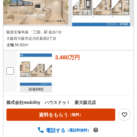
阪急宝塚本線 「三国」駅 徒歩1分
大阪府大阪市淀川区新高3丁目
土地
56.92m
2
3,480万円
画像
24
枚
株式会社mobility ハウスドゥ！ 新大阪北店
資料をもらう
（無料）
電話する
（通話料無料）