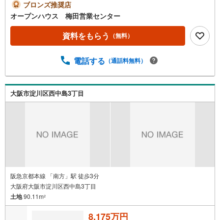
気軽にご連絡ください！現地を見学される場合は「室内・
ブロンズ推奨店
現地を見学する（無料）」ボタンよりご希望の日時をご記
オープンハウス 梅田営業センター
入いただけますとスムーズにご案内が可能です。◎現地の
ご案内について・平日や夜遅い時間帯もご案内が可能 ※定
資料をもらう
（無料）
休日を除く・経験豊富なスタッフが物件詳細を丁寧にご説
明いたします。・車でご自宅や最寄り駅等、ご指定の場所
電話する
（通話料無料）
まで送迎します。・チャイルドシートのご用意ございま
す。◎個別FP相談会 無料物件のご紹介だけでなく住宅ロ
ーン・資金のご相談、まずは家探しについて話を聞きたい
という方も大歓迎です！年間8000棟以上の限定物件を発表
大阪市淀川区西中島3丁目
しているオープンハウスだから出会える物件が多数ござい
ます。ぜひお気軽にご連絡・ご相談ください！※限定物件:
当社のみ、もしくは当社を含めた数社でのみご紹介可能な
オープンハウス・ディベロップメントの物件
阪急京都本線 「南方」駅 徒歩3分
大阪府大阪市淀川区西中島3丁目
土地
90.11m
2
8,175万円