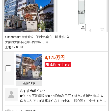
の物件管理システム「Willing-Navi」で、お客様にぴったり
の物件のご紹介が可能です！
OsakaMetro御堂筋線 「西中島南方」駅 徒歩8分
大阪府大阪市淀川区西中島3丁目
土地
89.83m
2
8,175万円
成約でもらえる
画像
14
枚
おすすめポイント
■ウィル不動産販売■・4沿線利用可！都市の利便が集まる
南方エリア！■建築条件なしの土地！都心近くで叶える自由
設計！■新大阪徒歩圏！フットワークの軽い暮らしを！■御
堂筋線×JR利用可！通勤・通学に強いロケーション！■南側