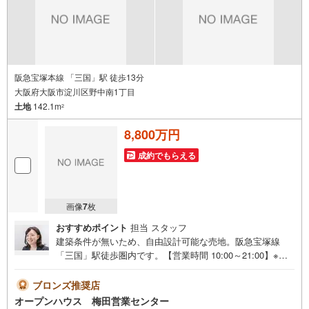
ンハウス・ディベロップメントの物件
阪急宝塚本線 「三国」駅 徒歩13分
大阪府大阪市淀川区野中南1丁目
土地
142.1m
2
8,800万円
成約でもらえる
画像
7
枚
おすすめポイント
担当 スタッフ
建築条件が無いため、自由設計可能な売地。阪急宝塚線
「三国」駅徒歩圏内です。【営業時間 10:00～21:00】※水
曜定休上記時間はお電話が繋がりやすくなっております。
ぜひお気軽にご連絡ください！現地を見学される場合は
ブロンズ推奨店
「室内・現地を見学する（無料）」ボタンよりご希望の日
オープンハウス 梅田営業センター