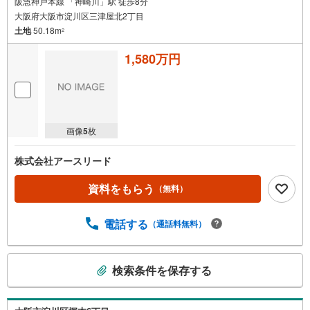
阪急神戸本線 「神崎川」駅 徒歩8分
大阪府大阪市淀川区三津屋北2丁目
土地
50.18m
2
1,580万円
画像
5
枚
株式会社アースリード
資料をもらう
（無料）
電話する
（通話料無料）
こ
検索条件を保存する
の
検
索