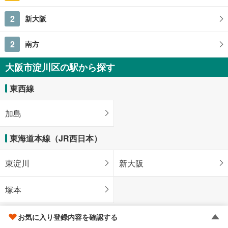
土地面積 57.53m
2
阪急神戸本線 「神崎川」駅 徒歩5分
2
新大阪
2
南方
大阪市淀川区の駅から探す
東西線
加島
東海道本線（JR西日本）
東淀川
新大阪
塚本
OsakaMetro御堂筋線
お気に入り登録内容を確認する