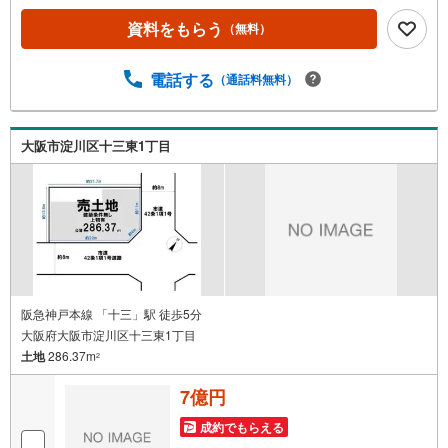
時をご記入いただけますとスムーズにご案内が可能です。
◎現地のご案内について・平日や夜遅い時間帯もご案内が
資料をもらう
（無料）
可能 ※定休日を除く・経験豊富なスタッフが物件詳細を丁
寧にご説明いたします。・車でご自宅や最寄り駅等、ご指
電話する
（通話料無料）
定の場所まで送迎します。・チャイルドシートのご用意ご
ざいます。◎個別FP相談会 無料物件のご紹介だけでなく
住宅ローン・資金のご相談、まずは家探しについて話を聞
きたいという方も大歓迎です！年間8000棟以上の限定物件
大阪市淀川区十三東1丁目
を発表しているオープンハウスだから出会える物件が多数
ございます。ぜひお気軽にご連絡・ご相談ください！※限定
物件:当社のみ、もしくは当社を含めた数社でのみご紹介可
能なオープンハウス・ディベロップメントの物件
阪急神戸本線 「十三」駅 徒歩5分
大阪府大阪市淀川区十三東1丁目
土地
286.37m
2
7億円
成約でもらえる