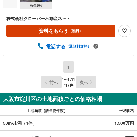
画像
5
枚
株式会社クローバー不動産ネット
資料をもらう
（無料）
電話する
（通話料無料）
1
1
〜
17
件
前へ
次へ
/
17
件
大阪市淀川区の土地面積ごとの価格相場
土地面積（該当物件数）
平均価格
50m
未満
（
1
件）
1,500万円
2