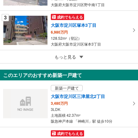
す
大阪府大阪市淀川区野中南1丁目
る
3
成約でもらえる
大阪市淀川区塚本3丁目
6,980万円
128.52m
（登記）
2
大阪府大阪市淀川区塚本3丁目
5
もっと見る
成約でもらえる
大阪市淀川区塚本3丁目
6,980万円
このエリアのおすすめ新築一戸建て
128.52m
（登記）
2
大阪府大阪市淀川区塚本3丁目
新築一戸建て
大阪市淀川区三津屋北2丁目
3,480万円
3LDK
土地面積 42.37m
2
阪急神戸本線 「神崎川」駅 徒歩10分
成約でもらえる