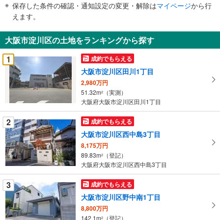
件
保存した条件の確認・通知設定の変更・解除は
マイページ
から行
で
えます。
通
知
大阪市淀川区の土地をランキングから探す
を
受
1
成約でもらえる
け
大阪市淀川区田川1丁目
取
2,980万円
る
51.32m
（実測）
2
・
大阪府大阪市淀川区田川1丁目
条
件
2
成約でもらえる
を
大阪市淀川区西中島3丁目
マ
8,175万円
イ
89.83m
（登記）
2
ペ
大阪府大阪市淀川区西中島3丁目
ー
ジ
3
成約でもらえる
に
大阪市淀川区野中南1丁目
保
8,800万円
存
142.1m
（登記）
2