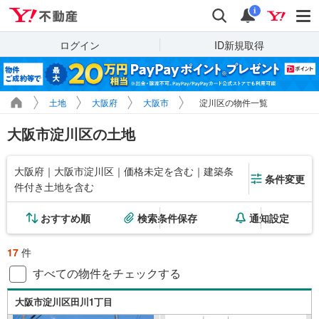
Yahoo!不動産
検索
通知
i
ログイン
ID新規取得
土地
大阪府
大阪市
淀川区の物件一覧
大阪市淀川区の土地
大阪府｜大阪市淀川区｜価格未定を含む｜建築条
条件変更
件付き土地を含む
おすすめ順
検索条件保存
通知設定
17
件
すべての物件をチェックする
大阪市淀川区田川1丁目