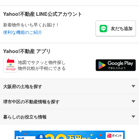
Yahoo!不動産 LINE公式アカウント
新着物件をいち早くお届け！
友だち追加
便利な機能のご紹介
Yahoo!不動産 アプリ
地図でサクッと物件探し
物件比較が手軽にできる
大阪府の土地を探す
堺市中区の不動産情報を探す
路線・駅から探す
地域から探す
暮らしのお役立ち情報
不動産・住宅
賃貸住宅
通勤・通学時間から探す
地図から探す
マンションカタログ
教えて！住まいの先生
新築マンション
中古マンション