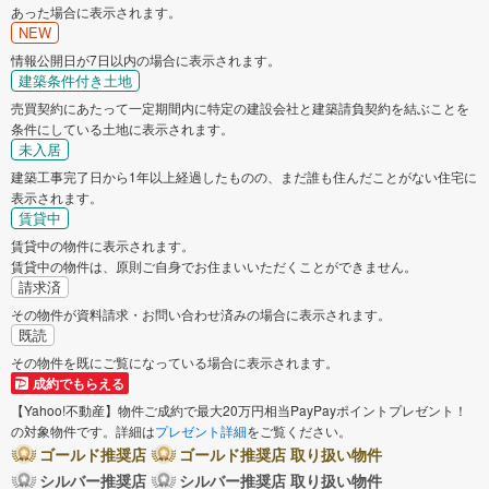
あった場合に表示されます。
NEW
情報公開日が7日以内の場合に表示されます。
建築条件付き土地
売買契約にあたって一定期間内に特定の建設会社と建築請負契約を結ぶことを
条件にしている土地に表示されます。
未入居
建築工事完了日から1年以上経過したものの、まだ誰も住んだことがない住宅に
表示されます。
賃貸中
賃貸中の物件に表示されます。
賃貸中の物件は、原則ご自身でお住まいいただくことができません。
請求済
その物件が資料請求・お問い合わせ済みの場合に表示されます。
既読
その物件を既にご覧になっている場合に表示されます。
成約でもらえる
【Yahoo!不動産】物件ご成約で最大20万円相当PayPayポイントプレゼント！
の対象物件です。詳細は
プレゼント詳細
をご覧ください。
ゴールド推奨店
ゴールド推奨店 取り扱い物件
シルバー推奨店
シルバー推奨店 取り扱い物件