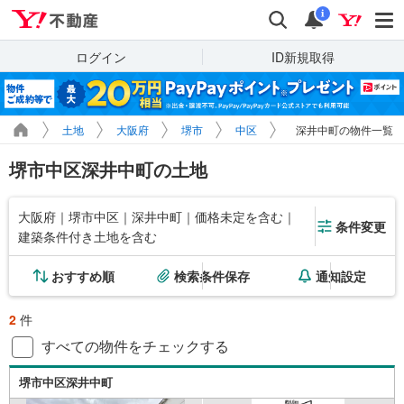
Yahoo!不動産
検索
通知
i
ログイン
ID新規取得
土地
大阪府
堺市
中区
深井中町の物件一覧
堺市中区深井中町の土地
大阪府｜堺市中区｜深井中町｜価格未定を含む｜
条件変更
建築条件付き土地を含む
おすすめ順
検索条件保存
通知設定
2
件
すべての物件をチェックする
堺市中区深井中町