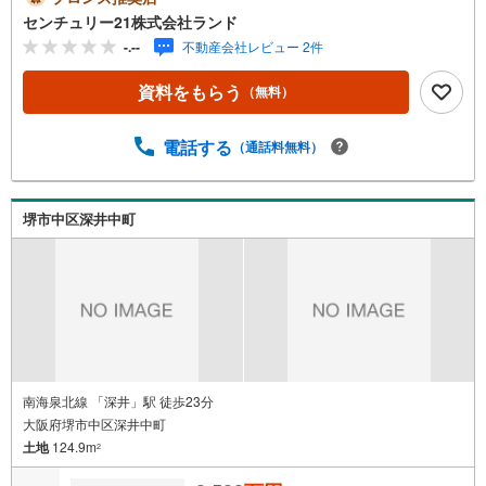
は・・・ お客様のニーズに寄り添い、大切なお住まいの
センチュリー21株式会社ランド
ご購入に最後まで伴走いたします！●リフォームのご相談も
-.--
不動産会社レビュー 2件
承っております。●購入・売却・ローンのご相談・・・なん
でもお気軽にご相談くださいませ！〇大阪メトロ御堂筋線
資料をもらう
（無料）
「北花田」駅より徒歩約10分！○JR阪和線「浅香」駅より
徒歩約8分！〇営業時間:10:00～20:00（火曜日・水曜日定
休日※祝日は営業）事前にご連絡いただけますと、スムーズ
電話する
（通話料無料）
にご案内が可能です。ご連絡お待ちしております！
堺市中区深井中町
南海泉北線 「深井」駅 徒歩23分
大阪府堺市中区深井中町
土地
124.9m
2