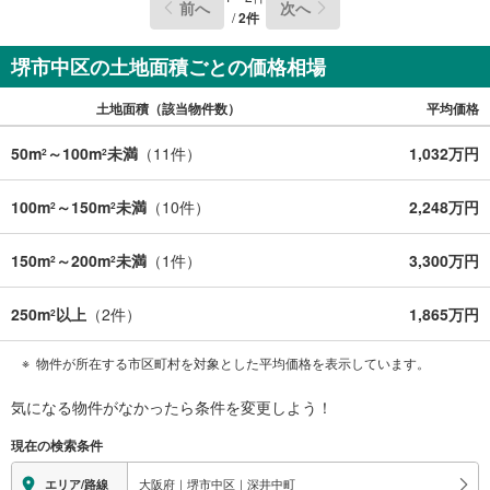
前へ
次へ
み、もしくは当社を含めた数社でのみご紹介可能なオープ
/
2
件
ンハウス・ディベロップメントの物件
堺市中区の土地面積ごとの価格相場
土地面積（該当物件数）
平均価格
50m
～100m
未満
（
11
件）
1,032万円
2
2
100m
～150m
未満
（
10
件）
2,248万円
2
2
150m
～200m
未満
（
1
件）
3,300万円
2
2
250m
以上
（
2
件）
1,865万円
2
物件が所在する市区町村を対象とした平均価格を表示しています。
気になる物件がなかったら
条件を変更しよう！
現在の検索条件
大阪府｜堺市中区｜深井中町
エリア/路線