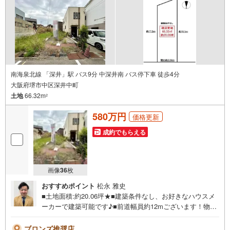
南海泉北線 「深井」駅 バス9分 中深井南 バス停下車 徒歩4分
大阪府堺市中区深井中町
土地
66.32m
2
580万円
価格更新
成約でもらえる
画像
36
枚
おすすめポイント
松永 雅史
■土地面積:約20.06坪★■建築条件なし、お好きなハウスメ
ーカーで建築可能です♪■前道幅員約12mございます！物件
の詳細などお気軽にお問い合わせください！＜センチュリ
ー21ランドについて＞●センチュリー21ランド北花田本店
ブロンズ推奨店