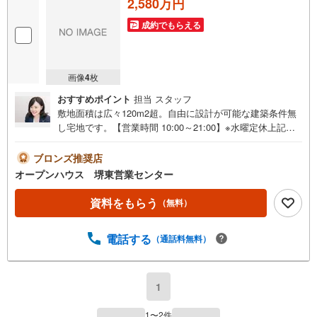
2,580万円
成約でもらえる
画像
4
枚
おすすめポイント
担当 スタッフ
敷地面積は広々120m2超。自由に設計が可能な建築条件無
し宅地です。【営業時間 10:00～21:00】※水曜定休上記時
間はお電話が繋がりやすくなっております。ぜひお気軽に
ご連絡ください！現地を見学される場合は「室内・現地を
ブロンズ推奨店
見学する（無料）」ボタンよりご希望の日時をご記入いた
オープンハウス 堺東営業センター
だけますとスムーズにご案内が可能です。◎現地のご案内
について・平日や夜遅い時間帯もご案内が可能 ※定休日を
資料をもらう
（無料）
除く・経験豊富なスタッフが物件詳細を丁寧にご説明いた
します。・車でご自宅や最寄り駅等、ご指定の場所まで送
電話する
（通話料無料）
迎します。・チャイルドシートのご用意ございます。◎個
別FP相談会 無料物件のご紹介だけでなく住宅ローン・資
金のご相談、まずは家探しについて話を聞きたいという方
も大歓迎です！年間8000棟以上の限定物件を発表している
1
オープンハウスだから出会える物件が多数ございます。ぜ
ひお気軽にご連絡・ご相談ください！※限定物件:当社の
1
〜
2
件