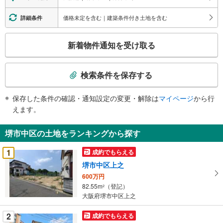
価格未定を含む｜建築条件付き土地を含む
詳細条件
こ
新着物件通知を受け取る
の
検
索
検索条件を保存する
条
件
保存した条件の確認・通知設定の変更・解除は
マイページ
から行
で
えます。
通
知
堺市中区の土地をランキングから探す
を
受
1
成約でもらえる
け
堺市中区上之
取
600万円
る
82.55m
（登記）
2
・
大阪府堺市中区上之
条
件
2
成約でもらえる