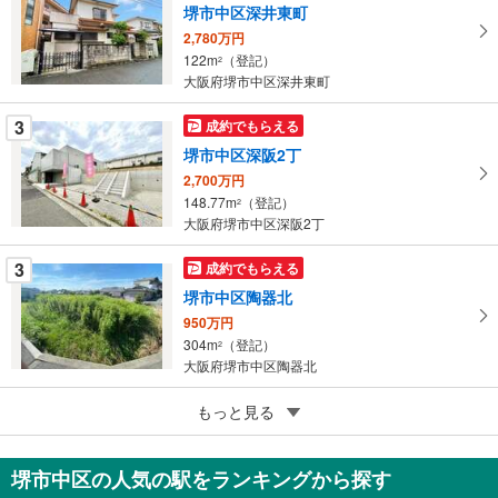
を
堺市中区深井東町
マ
2,780万円
イ
122m
（登記）
2
ペ
大阪府堺市中区深井東町
ー
ジ
3
成約でもらえる
に
堺市中区深阪2丁
保
2,700万円
存
148.77m
（登記）
2
す
大阪府堺市中区深阪2丁
る
3
成約でもらえる
堺市中区陶器北
950万円
304m
（登記）
2
大阪府堺市中区陶器北
5
もっと見る
成約でもらえる
堺市中区平井
1,999万円
堺市中区の人気の駅をランキングから探す
149.94m
（登記）
2