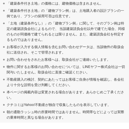
「建築条件付き土地」の価格には、建物価格は含まれません。
「建築条件付き土地」の「建物プラン例」は、土地購入者の設計プランの一
例であり、プランの採用可否は任意です。
「土地（建築条件なし）」の「建物プラン例」に関して、そのプラン例は特
定の建築請負会社によるもので、 当該建築請負会社以外で建てた場合、同様
のものが同価格で建てられるとは限りません。また、建築請負会社を特定す
るものではありません。
お客様が入力する個人情報を含むお問い合わせデータは、当該物件の取扱会
社に送信され、そこで管理されます。
お問い合わせをされたお客様へは、取扱会社がご連絡いたします。
物件に関するお客様のお問い合わせについては、LINEヤフー株式会社は一切
関与いたしません。取扱会社に直接ご確認ください。
不動産購入の検討、契約にあたってはお客様ご自身が情報を確認し、各会社
より十分な説明を受け判断してください。
本ページの掲載内容は変更される場合があります。あらかじめご了承くださ
い。
クチコミはYahoo!不動産が独自で収集したものを表示しています。
朝の通勤ラッシュ時の所要時間ではありません。時間帯などによっては実際
の乗車時間と異なる場合があります。