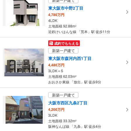
新築一戸建て
東大阪市中野2丁目
4,780万円
4LDK
土地面積 92.88m
2
近鉄けいはんな線 「荒本」駅 徒歩11分
成約でもらえる
新築一戸建て
東大阪市森河内西1丁目
4,480万円
3LDK＋S
土地面積 62.03m
2
おおさか東線 「放出」駅 徒歩9分
新築一戸建て
大阪市西区九条2丁目
4,200万円
3LDK
土地面積 33.32m
2
阪神なんば線 「九条」駅 徒歩4分