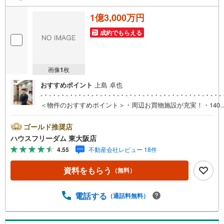
1億3,000万円
成約でもらえる
画像
1
枚
おすすめポイント
上島 卓也
-・-・-・-・-・-・-・-・-・-・-・-・-・-・-・-・-・-・-・-・-・-
＜物件のおすすめポイント＞・周辺お買物施設が充実！・140
超えの広々としたお土地！・事務所や店舗用地としてもおスス
メです！＜会社の特徴＞物件情報常時1,000件以上公開中！ご
ゴールド推奨店
望の条件をお聞かせ頂けましたら、客席備え付けのパソコンを
ハウスフリーダム 東大阪店
使って非公開情報もご覧頂けます！初めてのお家探しの方でも
4.55
不動産会社レビュー 18件
安心！お家を買う前、買った後、また買うベストなタイミング
など、シミュレーションソフトを使って専属スタッフがより分
資料をもらう
（無料）
かりやすくご説明させて頂きます！ハウスフリーダムは【東証
スタンダード上場企業】です。不動産購入や住宅ローンについ
ては、ハウスフリーダムにお任せ下さい。（ご来店の際は、店
電話する
（通話料無料）
舗に駐車場を完備しております）
-・-・-・-・-・-・-・-・-・-・-・-・-・-・-・-・-・-・-・-・-・-