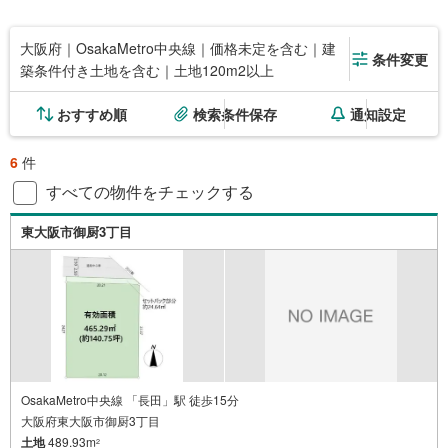
大阪府｜OsakaMetro中央線｜価格未定を含む｜建
条件変更
築条件付き土地を含む｜土地120m2以上
おすすめ順
検索条件保存
通知設定
6
件
すべての物件をチェックする
東大阪市御厨3丁目
OsakaMetro中央線 「長田」駅 徒歩15分
大阪府東大阪市御厨3丁目
土地
489.93m
2