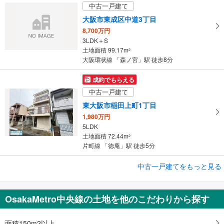
中古一戸建て
大阪市東成区中道3丁目
8,700万円
3LDK＋S
土地面積 99.17m
2
大阪環状線 「森ノ宮」駅 徒歩8分
成約でもらえる
中古一戸建て
東大阪市稲田上町1丁目
1,980万円
5LDK
土地面積 72.44m
2
片町線 「徳庵」駅 徒歩5分
成約でもらえる
中古一戸建てをもっと見る
中古一戸建て
東大阪市新家2丁目
OsakaMetro中央線の土地を他のこだわりから探す
2,080万円
5LDK
土地面積 47.82m
面積150m2以上
2