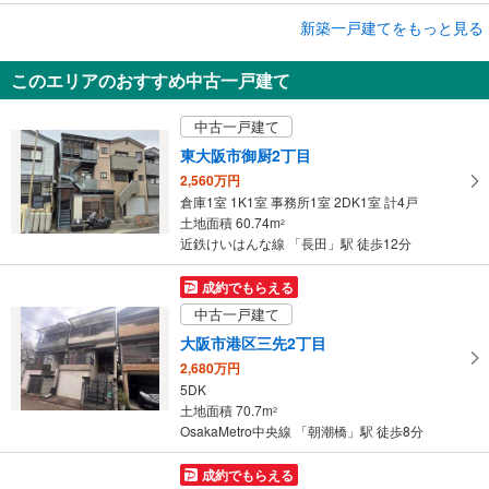
成約でもらえる
新築一戸建てをもっと見る
新築一戸建て
このエリアのおすすめ中古一戸建て
大阪市城東区鴫野東3丁目
4,880万円
中古一戸建て
3LDK
土地面積 50.01m
2
東大阪市御厨2丁目
おおさか東線 「鴫野」駅 徒歩6分
2,560万円
倉庫1室 1K1室 事務所1室 2DK1室 計4戸
土地面積 60.74m
2
近鉄けいはんな線 「長田」駅 徒歩12分
成約でもらえる
中古一戸建て
大阪市港区三先2丁目
2,680万円
5DK
土地面積 70.7m
2
OsakaMetro中央線 「朝潮橋」駅 徒歩8分
成約でもらえる