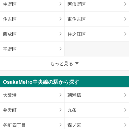
生野区
阿倍野区
住吉区
東住吉区
西成区
住之江区
平野区
堺市
もっと見る
堺区
中区
OsakaMetro中央線の駅から探す
東区
西区
大阪港
朝潮橋
南区
北区
弁天町
九条
美原区
谷町四丁目
森ノ宮