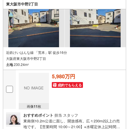
ーダム八尾店 ----*----*----*--
東大阪市中野2丁目
近鉄けいはんな線 「荒本」駅 徒歩16分
大阪府東大阪市中野2丁目
土地
230.24m
2
5,980万円
成約でもらえる
画像
11
枚
おすすめポイント
担当 スタッフ
東南側10.2m公道に面し、開放感有。広々230m2以上の売
地です。【営業時間 10:00～21:00】※水曜定休上記時間は