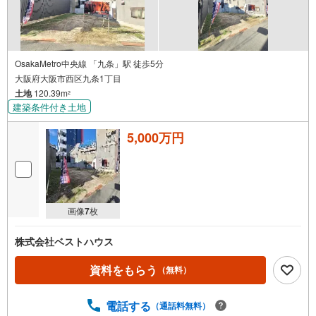
OsakaMetro中央線 「九条」駅 徒歩5分
大阪府大阪市西区九条1丁目
土地
120.39m
2
建築条件付き土地
5,000万円
画像
7
枚
株式会社ベストハウス
資料をもらう
（無料）
電話する
（通話料無料）