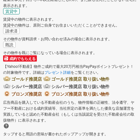
表示されます。
賃貸中
大東市
和泉市
賃貸中の物件に表示されます。
賃貸中の物件は、原則ご自身でお住まいいただくことができません。
箕面市
柏原市
請求済
その物件が資料請求・お問い合わせ済みの場合に表示されます。
既読
羽曳野市
門真市
その物件を既にご覧になっている場合に表示されます。
成約でもらえる
摂津市
高石市
【Yahoo!不動産】物件ご成約で最大20万円相当PayPayポイントプレゼント！
の対象物件です。詳細は
プレゼント詳細
をご覧ください。
藤井寺市
東大阪市
ゴールド推奨店
ゴールド推奨店 取り扱い物件
シルバー推奨店
シルバー推奨店 取り扱い物件
泉南市
ブロンズ推奨店
ブロンズ推奨店 取り扱い物件
四條畷市
広告商品を購入している不動産会社のうち、物件情報の正確性、法令遵守、ヤ
フー不動産における成約実績等、当社所定の基準を満たした優良な店舗運営を
交野市
大阪狭山市
実践していると認めた不動産会社（もしくは当該認定を受けた不動産会社の取
扱物件）に表示されます。
阪南市
三島郡島本町
タップすると用語の意味が書かれたポップアップが開きます。