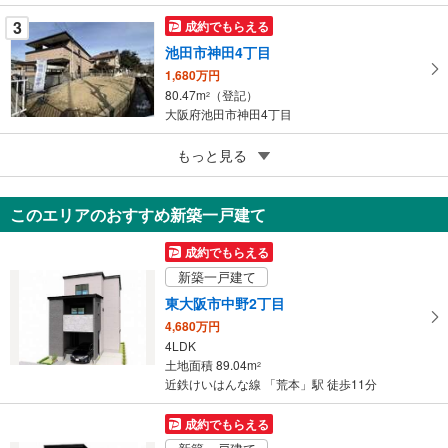
る
3
成約でもらえる
池田市神田4丁目
1,680万円
80.47m
（登記）
2
大阪府池田市神田4丁目
3
交野市倉治6丁目
もっと見る
2,480万円
148.65m
（登記）
2
このエリアのおすすめ新築一戸建て
大阪府交野市倉治6丁目
成約でもらえる
新築一戸建て
東大阪市中野2丁目
4,680万円
4LDK
土地面積 89.04m
2
近鉄けいはんな線 「荒本」駅 徒歩11分
成約でもらえる