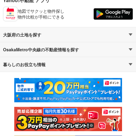
Yahoo!不動産 アプリ
地図でサクッと物件探し
物件比較が手軽にできる
大阪府の土地を探す
OsakaMetro中央線の不動産情報を探す
路線・駅から探す
地域から探す
暮らしのお役立ち情報
不動産・住宅
賃貸住宅
通勤・通学時間から探す
地図から探す
マンションカタログ
教えて！住まいの先生
新築マンション
中古マンション
新築一戸建て
中古一戸建て
注文住宅
土地
売却査定