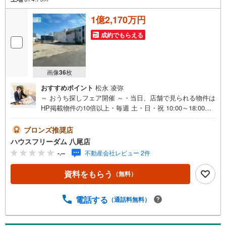
1億2,170万円
成約でもらえる
画像
36
枚
おすすめポイント
松永 凌弥
～ おうち探しフェア開催 ～・当日、店舗で見られる物件は
HP掲載物件の10倍以上・毎週 土・日・祝 10:00～18:00・
事前予約キャンペーン・ お菓子詰め放題実施中！・お仕事
帰りや、お子様連れも大歓迎です！・物件最寄りの駅まで
ブロンズ推奨店
無料送迎させて頂きます・「見るだけ・聞くだけ」OK！・
ハウスフリーダム 八尾店
お出かけついでにお立ち寄りください----*----*----*--・物件多
-.--
不動産会社レビュー 2件
数取り揃えております・ハウスフリーダムは【東証スタン
ダード上場企業】です・設計から請負工事まで承っており
資料をもらう
（無料）
ます・当日にご見学頂ける当社施工のモデルハウス多数あ
ります・お客様のライフプランに沿った物件をご提案させ
て頂きます・不動産購入や住宅ローンについてお気軽にお
電話する
（通話料無料）
問合せ下さい・ご来店の際は、店舗横に駐車スペース4台分
ございます・東大阪市・八尾市の【売地】ならハウスフリ