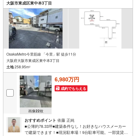
大阪市東成区東中本3丁目
OsakaMetro今里筋線 「今里」駅 徒歩11分
大阪府大阪市東成区東中本3丁目
土地
258.95m
2
6,980万円
成約でもらえる
画像
22
枚
おすすめポイント
依藤 正純
■公簿約78.33坪■建築条件なし！お好きなハウスメーカー
で建築できます！■現況駐車場！9台駐車可能。一部賃貸中