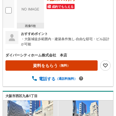
成約でもらえる
画像
1
枚
おすすめポイント
・大阪城徒歩範囲内・建築条件無し-自由な邸宅・ビル設計
が可能
ダイバーシティホーム株式会社 本店
資料をもらう
（無料）
電話する
（通話料無料）
大阪市西区九条1丁目