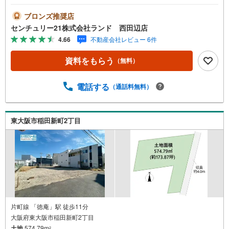
お気軽にお問い合わせください！＜センチュリー21ランド
について＞●センチュリー21ランド西田辺店は・・・ お
ブロンズ推奨店
客様のニーズに寄り添い、大切なお住まいのご購入に最後
センチュリー21株式会社ランド 西田辺店
まで伴走いたします！●リフォームのご相談も承っておりま
4.66
不動産会社レビュー 6件
す。●購入・売却・ローンのご相談・・・なんでもお気軽に
ご相談くださいませ！〇大阪メトロ御堂筋線「西田辺」駅
資料をもらう
（無料）
より徒歩1分！〇営業時間:10:00～20:00（火曜日・水曜日
定休日※祝日は営業）事前にご連絡いただけますと、スムー
ズにご案内が可能です。ご連絡お待ちしております！
電話する
（通話料無料）
東大阪市稲田新町2丁目
片町線 「徳庵」駅 徒歩11分
大阪府東大阪市稲田新町2丁目
土地
574.79m
2