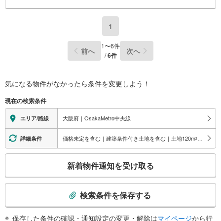
1
1
〜
6
件
前へ
次へ
/
6
件
気になる物件がなかったら
条件を変更しよう！
現在の検索条件
大阪府｜OsakaMetro中央線
エリア/路線
価格未定を含む｜建築条件付き土地を含む｜土地120
m
以上
詳細条件
2
こ
新着物件通知を受け取る
の
検
索
検索条件を保存する
条
件
保存した条件の確認・通知設定の変更・解除は
マイページ
から行