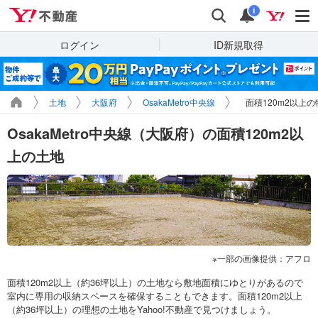
Yahoo!不動産
検索
通知
i
ログイン
ID新規取得
土地
大阪府
OsakaMetro中央線
面積120m2以上
OsakaMetro中央線（大阪府）の面積120m2以
上の土地
一部の画像提供：アフロ
面積120m2以上（約36坪以上）の土地なら敷地面積にゆとりがあるので
室内に専用の収納スペースを確保することもできます。面積120m2以上
（約36坪以上）の理想の土地をYahoo!不動産で見つけましょう。