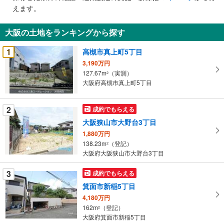
で
えます。
通
知
大阪の土地をランキングから探す
を
受
1
高槻市真上町5丁目
け
3,190万円
取
127.67m
（実測）
2
る
大阪府高槻市真上町5丁目
・
条
2
成約でもらえる
件
大阪狭山市大野台3丁目
を
1,880万円
マ
138.23m
（登記）
2
イ
大阪府大阪狭山市大野台3丁目
ペ
ー
3
成約でもらえる
ジ
箕面市新稲5丁目
に
4,180万円
保
162m
（登記）
2
存
大阪府箕面市新稲5丁目
す