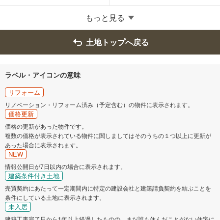
大阪府のそのほかの地域
もっと見る
岸和田市
豊中市
土地トップへ戻る
池田市
吹田市
ラベル・アイコンの意味
泉大津市
高槻市
リフォーム
リノベーション・リフォーム済み（予定含む）の物件に表示されます。
貝塚市
守口市
価格更新
価格の更新があった物件です。
複数の価格が表示されている物件に関しましてはそのうちの１つ以上に更新が
枚方市
茨木市
あった場合に表示されます。
NEW
八尾市
泉佐野市
情報公開日が7日以内の場合に表示されます。
建築条件付き土地
富田林市
売買契約にあたって一定期間内に特定の建設会社と建築請負契約を結ぶことを
寝屋川市
条件にしている土地に表示されます。
未入居
河内長野市
松原市
建築工事完了日から1年以上経過したものの、まだ誰も住んだことがない住宅に