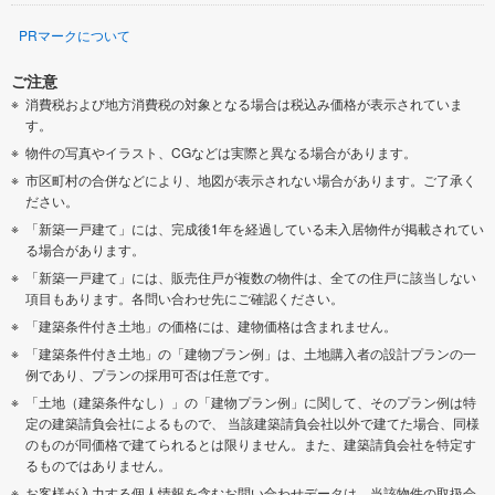
豊能郡豊能町
豊能郡能勢町
PRマークについて
泉南郡熊取町
泉南郡岬町
ご注意
消費税および地方消費税の対象となる場合は税込み価格が表示されていま
南河内郡太子町
南河内郡河南町
す。
物件の写真やイラスト、CGなどは実際と異なる場合があります。
市区町村の合併などにより、地図が表示されない場合があります。ご了承く
ださい。
「新築一戸建て」には、完成後1年を経過している未入居物件が掲載されてい
る場合があります。
「新築一戸建て」には、販売住戸が複数の物件は、全ての住戸に該当しない
項目もあります。各問い合わせ先にご確認ください。
「建築条件付き土地」の価格には、建物価格は含まれません。
「建築条件付き土地」の「建物プラン例」は、土地購入者の設計プランの一
例であり、プランの採用可否は任意です。
「土地（建築条件なし）」の「建物プラン例」に関して、そのプラン例は特
定の建築請負会社によるもので、 当該建築請負会社以外で建てた場合、同様
のものが同価格で建てられるとは限りません。また、建築請負会社を特定す
るものではありません。
お客様が入力する個人情報を含むお問い合わせデータは、当該物件の取扱会