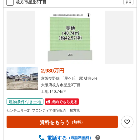
枚方市星丘3丁目
PR
2,980万円
京阪交野線 「星ケ丘」駅 徒歩5分
大阪府枚方市星丘3丁目
土地 140.74m
2
建物条件付き土地
成約でもらえる
センチュリー21 フロンティア住宅販売 枚方店
資料をもらう
（無料）
電話する
（通話料無料）