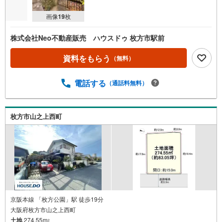
画像
19
枚
株式会社Neo不動産販売 ハウスドゥ 枚方市駅前
資料をもらう
（無料）
電話する
（通話料無料）
枚方市山之上西町
京阪本線 「枚方公園」駅 徒歩19分
大阪府枚方市山之上西町
土地
274.55m
2