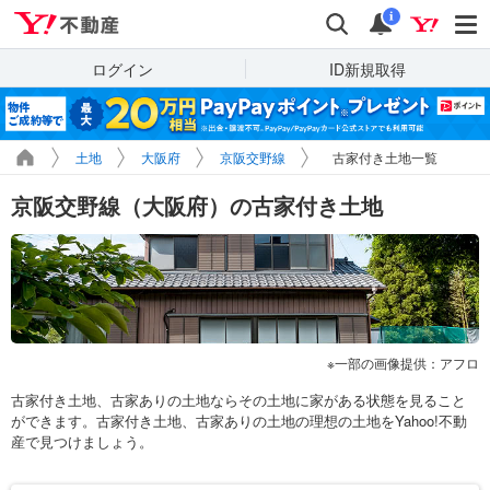
Yahoo!不動産
検索
通知
i
ログイン
ID新規取得
土地
大阪府
京阪交野線
古家付き土地一覧
京阪交野線（大阪府）の古家付き土地
一部の画像提供：アフロ
古家付き土地、古家ありの土地ならその土地に家がある状態を見ること
ができます。古家付き土地、古家ありの土地の理想の土地をYahoo!不動
産で見つけましょう。