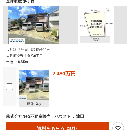
交野市倉治6丁目
片町線 「津田」駅 徒歩11分
大阪府交野市倉治6丁目
土地
148.65m
2
2,480万円
画像
13
枚
株式会社Neo不動産販売 ハウスドゥ 津田
資料をもらう
（無料）