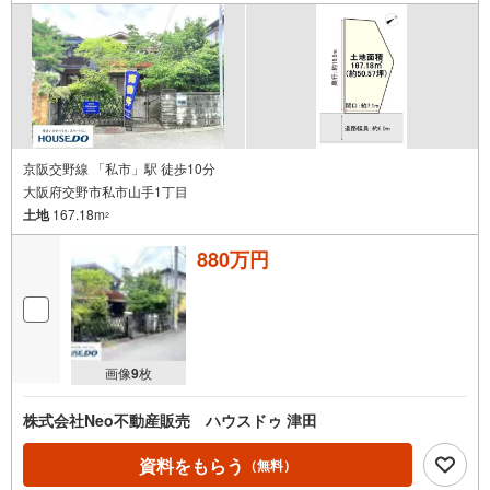
京阪交野線 「私市」駅 徒歩10分
大阪府交野市私市山手1丁目
土地
167.18m
2
880万円
画像
9
枚
株式会社Neo不動産販売 ハウスドゥ 津田
資料をもらう
（無料）