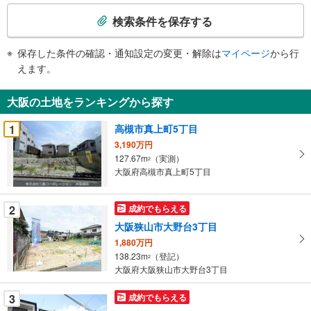
検
索
検索条件を保存する
条
件
保存した条件の確認・通知設定の変更・解除は
マイページ
から行
で
えます。
通
知
大阪の土地をランキングから探す
を
受
1
高槻市真上町5丁目
け
3,190万円
取
127.67m
（実測）
2
る
大阪府高槻市真上町5丁目
・
条
2
成約でもらえる
件
大阪狭山市大野台3丁目
を
1,880万円
マ
138.23m
（登記）
2
イ
大阪府大阪狭山市大野台3丁目
ペ
ー
3
成約でもらえる
ジ