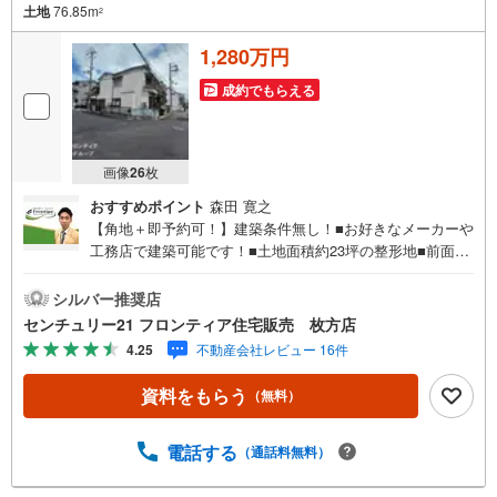
土地
76.85m
2
1,280万円
成約でもらえる
画像
26
枚
おすすめポイント
森田 寛之
【角地＋即予約可！】建築条件無し！■お好きなメーカーや
工務店で建築可能です！■土地面積約23坪の整形地■前面道
路は公道で幅員も確保■夢のマイホームを自由設計で 特
徴・準工業地域につき、住宅以外の建築プランも検討可能
シルバー推奨店
です・前面道路との接面は約8.9mとゆとりある広さを確
センチュリー21 フロンティア住宅販売 枚方店
保・現況上物有り、即時の引き渡しに対応いたします・周
4.25
不動産会社レビュー 16件
辺は落ち着いた街並みで、理想の邸宅を建築しやすい環境
です 立地・小学校まで徒歩約分・中学校まで徒歩約分 弊社
資料をもらう
（無料）
が選ばれる理由 1.お金の扱い方のプロ、ファイナンシャル
プランナーが資金計画をサポート！2.買い替えなどにも対
応できる売却専門チームあり！3.たくさんの銀行と繋がり
電話する
（通話料無料）
があるため、最も低金利になるように審査が可能！4.物件
のお引渡し後に必要になったお家のリフォームも弊社のリ