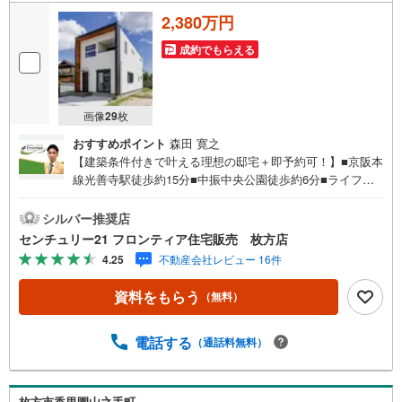
2,380万円
成約でもらえる
画像
29
枚
おすすめポイント
森田 寛之
【建築条件付きで叶える理想の邸宅＋即予約可！】■京阪本
線光善寺駅徒歩約15分■中振中央公園徒歩約6分■ライフ香
里園店徒歩約14分 特徴・建築条件付きにつき、ご家族のこ
だわりを反映した自由な設計が可能です・第一種低層住居
シルバー推奨店
専用地域に位置するため、将来にわたって良好な住環境が
センチュリー21 フロンティア住宅販売 枚方店
守られます・親愛保育園まで徒歩約10分と、毎日の送り迎
4.25
不動産会社レビュー 16件
えもしやすい距離にございます・セブンイレブン枚方東中
振2丁目店まで徒歩約13分で、ちょっとしたお買い物に便利
資料をもらう
（無料）
です 立地・枚方市立香里小学校まで徒歩約19分・枚方市立
第二中学校まで徒歩約15分 弊社が選ばれる理由 1.お金の扱
い方のプロ、ファイナンシャルプランナーが資金計画をサ
電話する
（通話料無料）
ポート！2.買い替えなどにも対応できる売却専門チームあ
り！3.たくさんの銀行と繋がりがあるため、最も低金利に
なるように審査が可能！4.物件のお引渡し後に必要になっ
枚方市香里園山之手町