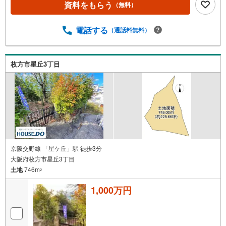
ますとスムーズにご案内が可能です。◎現地のご案内につ
資料をもらう
（無料）
いて・平日や夜遅い時間帯もご案内が可能 ※定休日を除
く・経験豊富なスタッフが物件詳細を丁寧にご説明いたし
電話する
（通話料無料）
ます。・車でご自宅や最寄り駅等、ご指定の場所まで送迎
します。・チャイルドシートのご用意ございます。◎個別F
P相談会 無料物件のご紹介だけでなく住宅ローン・資金
のご相談、まずは家探しについて話を聞きたいという方も
枚方市星丘3丁目
大歓迎です！年間8000棟以上の限定物件を発表しているオ
ープンハウスだから出会える物件が多数ございます。ぜひ
お気軽にご連絡・ご相談ください！※限定物件:当社のみ、
もしくは当社を含めた数社でのみご紹介可能なオープンハ
ウス・ディベロップメントの物件
京阪交野線 「星ケ丘」駅 徒歩3分
大阪府枚方市星丘3丁目
土地
746m
2
1,000万円