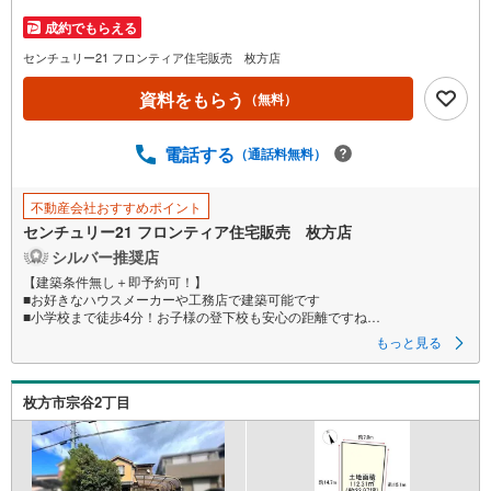
を
成約でもらえる
マ
イ
センチュリー21 フロンティア住宅販売 枚方店
ペ
資料をもらう
（無料）
ー
ジ
に
電話する
（通話料無料）
保
存
不動産会社おすすめポイント
す
センチュリー21 フロンティア住宅販売 枚方店
る
シルバー推奨店
【建築条件無し＋即予約可！】
■お好きなハウスメーカーや工務店で建築可能です
■小学校まで徒歩4分！お子様の登下校も安心の距離ですね
■ 敷地全体を有効に活用しやすい整形地です
もっと見る
特徴
・交通量が少なく、静かなで落ち着いた生活を提供します
枚方市宗谷2丁目
・スーパー、コンビニまで徒歩10分圏内なのでお買い物も便利ですね
立地
・桜丘北小学校まで徒歩約5分
・桜丘中学校まで徒歩約10分