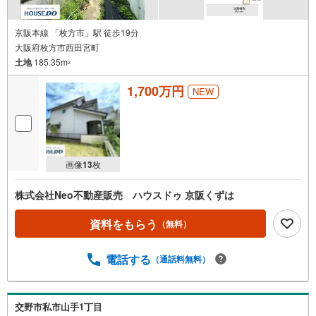
京阪本線 「枚方市」駅 徒歩19分
大阪府枚方市西田宮町
土地
185.35m
2
1,700万円
NEW
画像
13
枚
株式会社Neo不動産販売 ハウスドゥ 京阪くずは
資料をもらう
（無料）
電話する
（通話料無料）
交野市私市山手1丁目