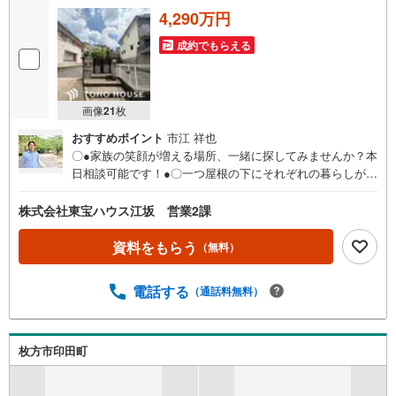
4,290万円
成約でもらえる
画像
21
枚
おすすめポイント
市江 祥也
〇●家族の笑顔が増える場所、一緒に探してみませんか？本
日相談可能です！●〇一つ屋根の下にそれぞれの暮らしがあ
る。お部屋ぐらいは自分の価値観で自由にしたい。だから
こそ、そのベースはシンプルであるべきだと思う。なぜな
株式会社東宝ハウス江坂 営業2課
ら、時の流れで人の好みは変わっていくものだから。■ご予
約いただくとご見学がスムーズです！【営業時間9:00～21:
資料をもらう
（無料）
00】ご見学希望のお客様:右上の「室内・現地を見学する」
をクリックして下さい。資料請求希望のお客様:右上の「資
電話する
（通話料無料）
料をもらう」をクリックして下さい。【東宝ハウス江坂の
ポイント】（1）不動産のご提案から資金計画・ライフシミ
ュレーションのご相談・無理のないライフプラン、提携に
よる低金利住宅ローンのご提案、購入前に知る「購入後の
枚方市印田町
家族の生活」を「未来カレンダー」で見える化します。
（2）ご購入後から始まる「専属FPによるファイナンシャ