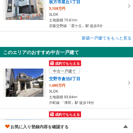
枚方市星丘1丁目
3,109万円
3LDK
土地面積 70.61m
2
京阪交野線 「星ケ丘」駅 徒歩3分
成約でもらえる
新築一戸建てをもっと見る
新築一戸建て
このエリアのおすすめ中古一戸建て
枚方市星丘1丁目
3,009万円
成約でもらえる
3LDK
中古一戸建て
土地面積 71.91m
2
京阪交野線 「星ケ丘」駅 徒歩3分
交野市倉治2丁目
1,480万円
3LDK
土地面積 93.64m
2
片町線 「津田」駅 徒歩19分
成約でもらえる
中古一戸建て
お気に入り登録内容を確認する
枚方市村野東町