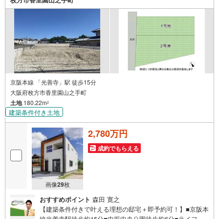
たお家のリフォームも弊社のリフォームプランナーがご提
案！弊社は専門家同士が連携をとっているため、より多く
の知見がございますお気軽にお問合せください
京阪本線 「光善寺」駅 徒歩15分
大阪府枚方市香里園山之手町
土地
180.22m
2
建築条件付き土地
2,780万円
成約でもらえる
画像
29
枚
おすすめポイント
森田 寛之
【建築条件付きで叶える理想の邸宅＋即予約可！】■京阪本
線光善寺駅徒歩約15分■中振中央公園徒歩約6分■ライフ香