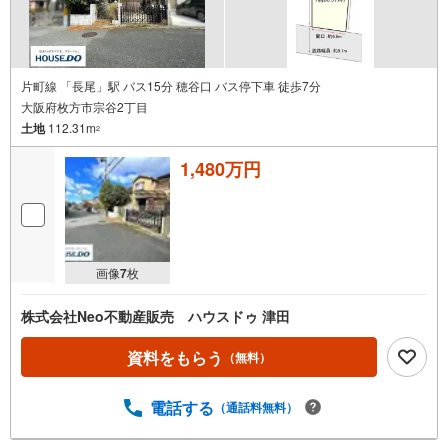
弊社が選ばれる理由
1.お金の扱い方のプロ、ファイナンシャルプランナーが資金計画をサポー
ト！
2.買い替えなどにも対応できる売却専門チームあり！
3.たくさんの銀行と繋がりがあるため、最も低金利になるように審査が可
片町線 「長尾」駅 バス15分 穂谷口 バス停下車 徒歩7分
能！
大阪府枚方市宗谷2丁目
4.物件のお引渡し後に必要になったお家のリフォームも弊社のリフォームプ
土地
112.31m
ランナーがご提案！
2
5.定期的にご連絡を繋ぎ、有事の際に迅速にサポートいたします
1,480万円
弊社は専門家同士が連携をとっているため、より多くの知見がございま
す。
お気軽にお問合せください！
画像
7
枚
株式会社Neo不動産販売 ハウスドゥ 津田
資料をもらう
（無料）
電話する
（通話料無料）