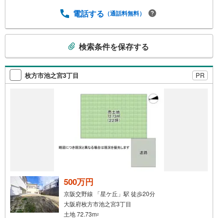
電話する
（通話料無料）
こ
検索条件を保存する
の
検
索
枚方市池之宮3丁目
PR
条
件
で
通
知
を
受
け
取
る
500万円
・
京阪交野線 「星ケ丘」駅 徒歩20分
条
大阪府枚方市池之宮3丁目
件
土地 72.73m
2