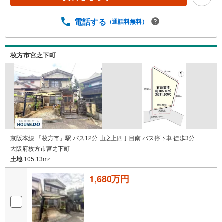
電話する
（通話料無料）
枚方市宮之下町
京阪本線 「枚方市」駅 バス12分 山之上四丁目南 バス停下車 徒歩3分
大阪府枚方市宮之下町
土地
105.13m
2
1,680万円