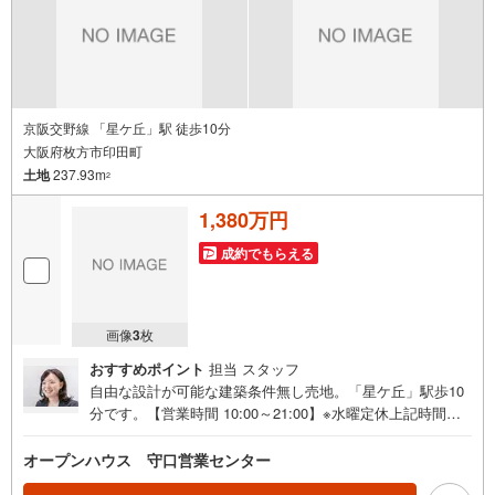
ルライフサポート」・漠然としたキャッシュフローのグラ
フ化、効果的な生命保険の見直し、繰り上げ返済の効果的
なタイミングなどご提案させて頂きます。
京阪交野線 「星ケ丘」駅 徒歩10分
大阪府枚方市印田町
土地
237.93m
2
1,380万円
成約でもらえる
画像
3
枚
おすすめポイント
担当 スタッフ
自由な設計が可能な建築条件無し売地。「星ケ丘」駅歩10
分です。【営業時間 10:00～21:00】※水曜定休上記時間は
お電話が繋がりやすくなっております。ぜひお気軽にご連
絡ください！現地を見学される場合は「室内・現地を見学
オープンハウス 守口営業センター
する（無料）」ボタンよりご希望の日時をご記入いただけ