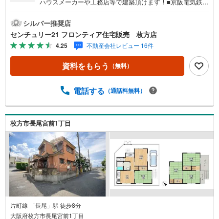
ハウスメーカーや工務店等で建築頂けます！■京阪電気鉄道
交野線「河内森駅」まで徒歩6分の好立地！■小学校が徒歩
8分にありお子様の登下校にも安心の距離 特徴・334.36m2
シルバー推奨店
の広々とした土地ですので複数台の車をとめたりお庭のス
センチュリー21 フロンティア住宅販売 枚方店
ペースを確保頂けます！ゆとりある暮らしをどうぞ！・ス
4.25
不動産会社レビュー 16件
ーパーまで徒歩約11分！コンビニまで徒歩約7分！日常生活
のお買い物に便利です！生活環境が整っております 立地・
資料をもらう
（無料）
交野市立岩船小学校まで徒歩約8分・交野市第四中学校まで
徒歩約15 弊社が選ばれる理由 1.お金の扱い方のプロ、ファ
イナンシャルプランナーが資金計画をサポート！2.買い替
電話する
（通話料無料）
えなどにも対応できる売却専門チームあり！3.たくさんの
銀行と繋がりがあるため、最も低金利になるように審査が
可能！4.物件のお引渡し後に必要になったお家のリフォー
枚方市長尾宮前1丁目
ムも弊社のリフォームプランナーがご提案！弊社は専門家
同士が連携をとっているため、より多くの知見がございま
す。お気軽にお問合せください！
片町線 「長尾」駅 徒歩8分
大阪府枚方市長尾宮前1丁目