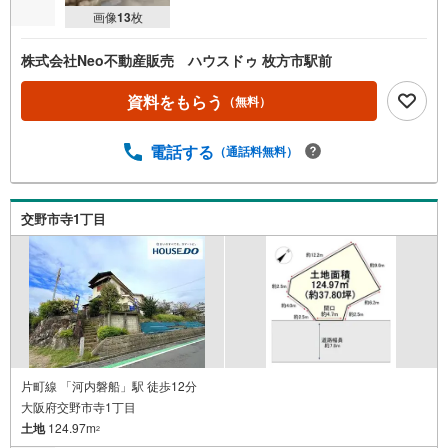
画像
13
枚
株式会社Neo不動産販売 ハウスドゥ 枚方市駅前
資料をもらう
（無料）
電話する
（通話料無料）
交野市寺1丁目
片町線 「河内磐船」駅 徒歩12分
大阪府交野市寺1丁目
土地
124.97m
2