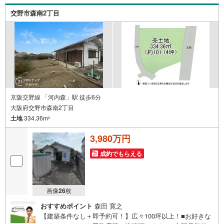
フォームプランナーがご提案！5.定期的にご連絡を繋ぎ、
交野市森南2丁目
有事の際に迅速にサポートいたします弊社は専門家同士が
連携をとっているため、より多くの知見がございます。お
気軽にお問合せください！
京阪交野線 「河内森」駅 徒歩6分
大阪府交野市森南2丁目
土地
334.36m
2
3,980万円
成約でもらえる
画像
26
枚
おすすめポイント
森田 寛之
【建築条件なし＋即予約可！】広々100坪以上！■お好きな