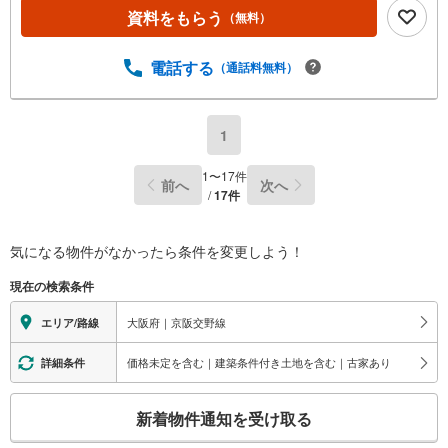
資料をもらう
（無料）
電話する
（通話料無料）
1
1
〜
17
件
前へ
次へ
/
17
件
気になる物件がなかったら
条件を変更しよう！
現在の検索条件
大阪府｜京阪交野線
エリア/路線
価格未定を含む｜建築条件付き土地を含む｜古家あり
詳細条件
こ
新着物件通知を受け取る
の