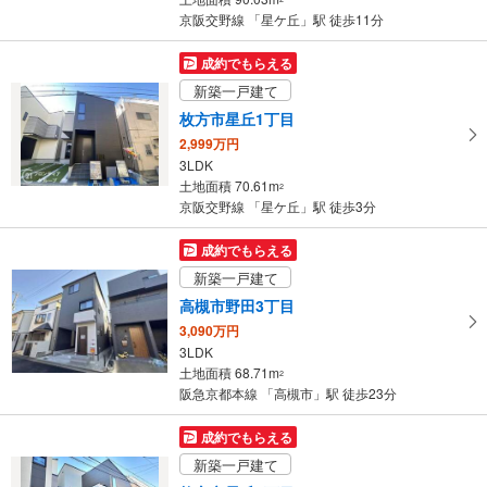
京阪交野線 「星ケ丘」駅 徒歩11分
成約でもらえる
新築一戸建て
枚方市星丘1丁目
2,999万円
3LDK
土地面積 70.61m
2
京阪交野線 「星ケ丘」駅 徒歩3分
成約でもらえる
新築一戸建て
高槻市野田3丁目
3,090万円
3LDK
土地面積 68.71m
2
阪急京都本線 「高槻市」駅 徒歩23分
成約でもらえる
新築一戸建て