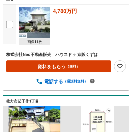
4,780万円
画像
11
枚
株式会社Neo不動産販売 ハウスドゥ 京阪くずは
資料をもらう
（無料）
電話する
（通話料無料）
枚方市茄子作1丁目