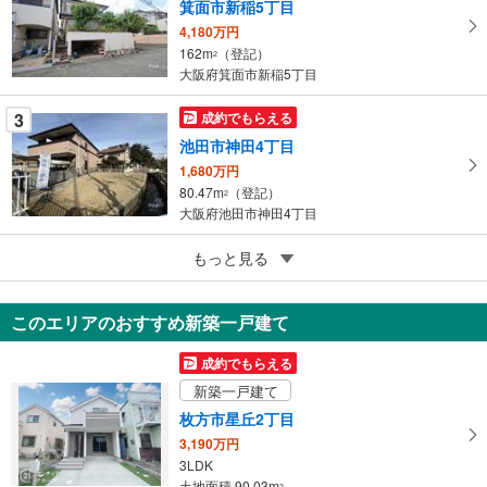
箕面市新稲5丁目
に
4,180万円
保
162m
（登記）
2
存
大阪府箕面市新稲5丁目
す
る
3
成約でもらえる
池田市神田4丁目
1,680万円
80.47m
（登記）
2
大阪府池田市神田4丁目
3
交野市倉治6丁目
もっと見る
2,480万円
148.65m
（登記）
2
このエリアのおすすめ新築一戸建て
大阪府交野市倉治6丁目
成約でもらえる
新築一戸建て
枚方市星丘2丁目
3,190万円
3LDK
土地面積 90.03m
2