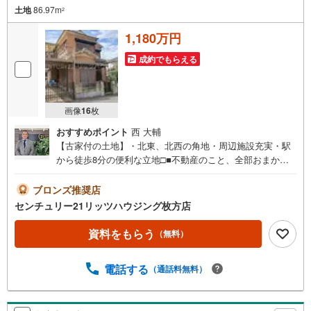
土地
86.97m
2
1,180万円
成約でもらえる
画像
16
枚
おすすめポイント
西 大輔
【古家付の土地】・北東、北西の角地・周辺施設充実・駅
から徒歩8分の便利な立地□■不動産のこと、全部おまかせ
ください！■□【営業時間 9:30～20:00】購入の流れ・費
用・税金のご説明住宅ローン・住み替えローン・リフォー
ブロンズ推奨店
ムローン相談リフォーム費用の目安やお見積り内覧日時の
センチュリー21リッツハウジング枚方店
ご相談もOK対面はもちろん、資料郵送＋オンライン説明も
可能□■まずはお気軽にお問い合わせください■□
資料をもらう
（無料）
電話する
（通話料無料）