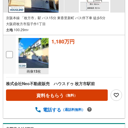
京阪本線 「枚方市」駅 バス15分 東香里新町 バス停下車 徒歩5分
大阪府枚方市茄子作1丁目
土地
100.29m
2
1,180万円
画像
13
枚
株式会社Neo不動産販売 ハウスドゥ 枚方市駅前
資料をもらう
（無料）
電話する
（通話料無料）