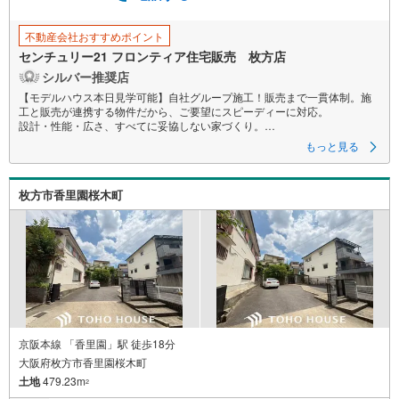
不動産会社おすすめポイント
センチュリー21 フロンティア住宅販売 枚方店
シルバー推奨店
【モデルハウス本日見学可能】自社グループ施工！販売まで一貫体制。施
工と販売が連携する物件だから、ご要望にスピーディーに対応。
設計・性能・広さ、すべてに妥協しない家づくり。
もっと見る
～自社ブランド物件:建売価格で「理想」を諦めない住まい～
■なぜ建売価格で「理想」が叶うのか？
枚方市香里園桜木町
施工から販売までグループ内で完結させることで中間コストを徹底カッ
ト。その分を「広さ」と「性能」に還元しました
■「お金の理想」も諦めない。専属FPによる無料相談
・家計の「見える化」で安心を
教育費や老後資金など将来の出費を数値化。一生涯の家計シミュレーショ
ンを作成します。
・プロならではのアドバイス
「最適な銀行は？」「今の年収で大丈夫？」といった疑問から住宅ローン
の最大活用まで、家計を守る具体的なプランをご提案
京阪本線 「香里園」駅 徒歩18分
大阪府枚方市香里園桜木町
「自分らしい家」と「安心できる将来」
土地
479.23m
どちらもフロンティアで叶えませんか？
2
当日の現地見学・FP相談も受付中です