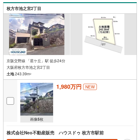
枚方市池之宮2丁目
京阪交野線 「星ケ丘」駅 徒歩24分
大阪府枚方市池之宮2丁目
土地
243.39m
2
1,980万円
NEW
画像
5
枚
株式会社Neo不動産販売 ハウスドゥ 枚方市駅前