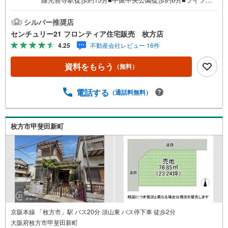
里園店徒歩約14分 特徴・建築条件付きにつき、ご家族のこ
だわりを反映した自由な設計が可能です・第一種低層住居
シルバー推奨店
専用地域に位置するため、将来にわたって良好な住環境が
センチュリー21 フロンティア住宅販売 枚方店
守られます・親愛保育園まで徒歩約10分と、毎日の送り迎
4.25
不動産会社レビュー 16件
えもしやすい距離にございます・セブンイレブン枚方東中
振2丁目店まで徒歩約13分で、ちょっとしたお買い物に便利
資料をもらう
（無料）
です 立地・枚方市立香里小学校まで徒歩約19分・枚方市立
第二中学校まで徒歩約15分 弊社が選ばれる理由 1.お金の扱
い方のプロ、ファイナンシャルプランナーが資金計画をサ
電話する
（通話料無料）
ポート！2.買い替えなどにも対応できる売却専門チームあ
り！3.たくさんの銀行と繋がりがあるため、最も低金利に
なるように審査が可能！4.物件のお引渡し後に必要になっ
枚方市甲斐田新町
たお家のリフォームも弊社のリフォームプランナーがご提
案！弊社は専門家同士が連携をとっているため、より多く
の知見がございますお気軽にお問合せください
京阪本線 「枚方市」駅 バス20分 須山東 バス停下車 徒歩2分
大阪府枚方市甲斐田新町