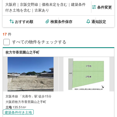
大阪府｜京阪交野線｜価格未定を含む｜建築条件
条件変更
付き土地を含む｜古家あり
おすすめ順
検索条件保存
通知設定
17
件
すべての物件をチェックする
枚方市香里園山之手町
京阪本線 「光善寺」駅 徒歩15分
大阪府枚方市香里園山之手町
土地
135.51m
2
建築条件付き土地