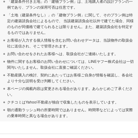
「建築条件付き土地」の「建物プラン例」は、土地購入者の設計プランの一
例であり、プランの採用可否は任意です。
「土地（建築条件なし）」の「建物プラン例」に関して、そのプラン例は特
定の建築請負会社によるもので、 当該建築請負会社以外で建てた場合、同様
のものが同価格で建てられるとは限りません。また、建築請負会社を特定す
るものではありません。
お客様が入力する個人情報を含むお問い合わせデータは、当該物件の取扱会
社に送信され、そこで管理されます。
お問い合わせをされたお客様へは、取扱会社がご連絡いたします。
物件に関するお客様のお問い合わせについては、LINEヤフー株式会社は一切
関与いたしません。取扱会社に直接ご確認ください。
不動産購入の検討、契約にあたってはお客様ご自身が情報を確認し、各会社
より十分な説明を受け判断してください。
本ページの掲載内容は変更される場合があります。あらかじめご了承くださ
い。
クチコミはYahoo!不動産が独自で収集したものを表示しています。
朝の通勤ラッシュ時の所要時間ではありません。時間帯などによっては実際
の乗車時間と異なる場合があります。