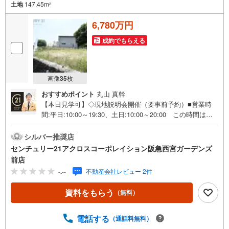
土地
147.45m
2
6,780万円
成約でもらえる
画像
35
枚
おすすめポイント
丸山 真幹
【本日見学可】◇現地説明会開催（要事前予約）■営業時
間:平日:10:00～19:30、土日:10:00～20:00 この時間はお
電話でのご案内がスムーズです。【物件の特徴】・駅から
近く商業施設や教育施設など整っており生活・子育て環境
シルバー推奨店
良好な住環境です。＝＝＝＝＝センチュリー21アクロスグ
センチュリー21アクロスコーポレイション阪急西宮ガーデンズ
ループの3つの特徴＝＝＝＝＝＝■センチュリー21グループ
前店
で26年連続No.1（1997年～2022年兵庫地区仲介実績） 西
-.--
不動産会社レビュー 2件
宮・尼崎・伊丹・宝塚にて8店舗展開中。阪神間での購入や
売却は当店にお任せ下さい■お客様駐車場、キッズスペース
資料をもらう
（無料）
がございます。 8店舗すべて駅前にございますが、お車で
のお越しも大歓迎です。 お子様連れでもご安心くださ
い。■取り扱い物件多数ございます。 地域密着の当店では
電話する
（通話料無料）
2000万円台の新築戸建や、1000万円台の中古マンションを