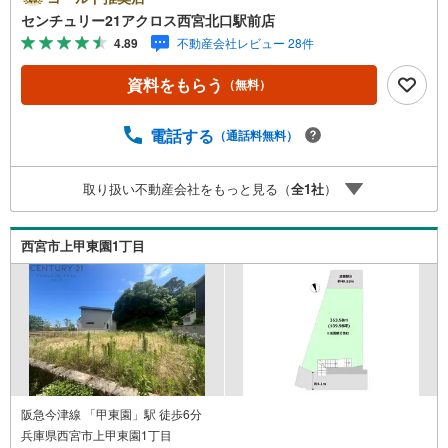
便利な立地です。南東角地で陽当たり通風良好です。建築
センチュリー21アクロス西宮北口駅前店
条件ございません。お好みの工務店・ハウスメーカーで建
4.89
不動産会社レビュー 28件
築が可能です。○センチュリー21アクロスグループの3つの
特徴○■センチュリー21グループで28年連続No.1（1997年～
資料をもらう
（無料）
2024年兵庫地区仲介実績） 西宮・尼崎・伊丹・宝塚にて
8店舗展開中。阪神間での購入や売却は当店にお任せ下さい
■お客様駐車場、キッズスペースがございます。 8店舗す
電話する
（通話料無料）
べて駅前にございますが、お車でのお越しも大歓迎です。
お子様連れでもご安心ください。■取り扱い物件多数ござ
取り扱い不動産会社をもっと見る（
全
1
社
）
います。 地域密着の当店では2000万円台の新築戸建や、
1000万円台の中古マンションを始め多数物件を取り扱って
います。Yahoo！不動産に掲載しきれない物件もご紹介で
西宮市上甲東園1丁目
きます。
阪急今津線 「甲東園」駅 徒歩6分
兵庫県西宮市上甲東園1丁目