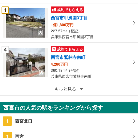
ー
ジ
1
成約でもらえる
に
西宮市甲風園3丁目
保
1億1,800万円
存
227.57m
（登記）
2
す
兵庫県西宮市甲風園3丁目
る
4
成約でもらえる
西宮市鷲林寺南町
4,280万円
360.18m
（登記）
2
兵庫県西宮市鷲林寺南町
4
もっと見る
成約でもらえる
西宮市分銅町
6,990万円
西宮市の人気の駅をランキングから探す
91.43m
（登記）
2
兵庫県西宮市分銅町
1
西宮北口
1
西宮