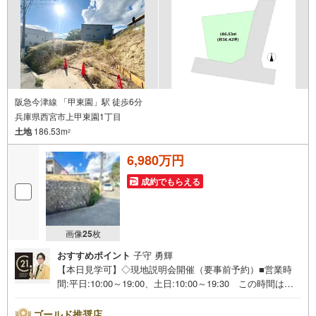
阪急今津線 「甲東園」駅 徒歩6分
兵庫県西宮市上甲東園1丁目
土地
186.53m
2
6,980万円
成約でもらえる
画像
25
枚
おすすめポイント
子守 勇輝
【本日見学可】◇現地説明会開催（要事前予約）■営業時
間:平日:10:00～19:00、土日:10:00～19:30 この時間はお
電話でのご案内がスムーズです。【物件の特徴】・一種低
層の閑静な住宅街に立地。阪急「甲東園」駅徒歩6分の交通
ゴールド推奨店