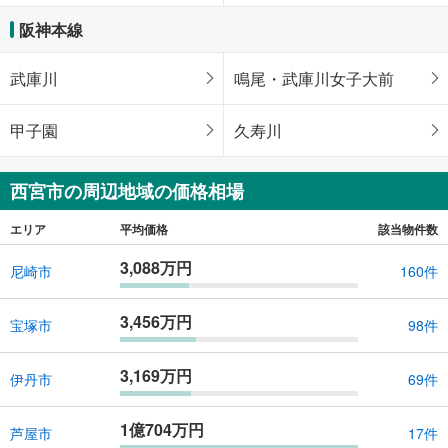
阪神本線
武庫川
鳴尾・武庫川女子大前
甲子園
久寿川
西宮市の周辺地域の価格相場
エリア
平均価格
該当物件数
3,088万円
尼崎市
160件
3,456万円
宝塚市
98件
3,169万円
伊丹市
69件
1億704万円
芦屋市
17件