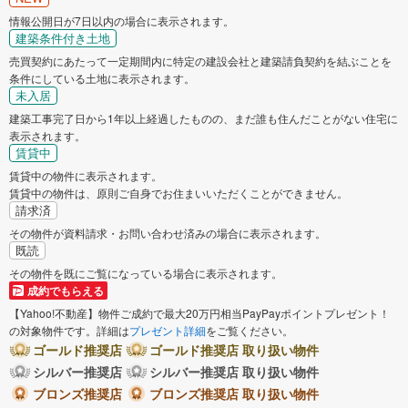
情報公開日が7日以内の場合に表示されます。
建築条件付き土地
売買契約にあたって一定期間内に特定の建設会社と建築請負契約を結ぶことを
条件にしている土地に表示されます。
未入居
建築工事完了日から1年以上経過したものの、まだ誰も住んだことがない住宅に
表示されます。
賃貸中
賃貸中の物件に表示されます。
賃貸中の物件は、原則ご自身でお住まいいただくことができません。
請求済
その物件が資料請求・お問い合わせ済みの場合に表示されます。
既読
その物件を既にご覧になっている場合に表示されます。
成約でもらえる
【Yahoo!不動産】物件ご成約で最大20万円相当PayPayポイントプレゼント！
の対象物件です。詳細は
プレゼント詳細
をご覧ください。
ゴールド推奨店
ゴールド推奨店 取り扱い物件
シルバー推奨店
シルバー推奨店 取り扱い物件
ブロンズ推奨店
ブロンズ推奨店 取り扱い物件