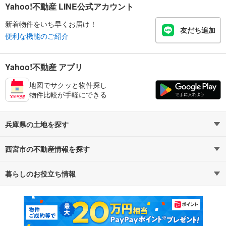
Yahoo!不動産 LINE公式アカウント
新着物件をいち早くお届け！
友だち追加
便利な機能のご紹介
Yahoo!不動産 アプリ
地図でサクッと物件探し
物件比較が手軽にできる
兵庫県の土地を探す
西宮市の不動産情報を探す
路線・駅から探す
地域から探す
暮らしのお役立ち情報
不動産・住宅
賃貸住宅
通勤・通学時間から探す
地図から探す
マンションカタログ
教えて！住まいの先生
新築マンション
中古マンション