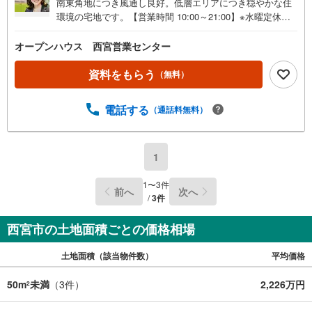
南東角地につき風通し良好。低層エリアにつき穏やかな住
環境の宅地です。【営業時間 10:00～21:00】※水曜定休上
記時間はお電話が繋がりやすくなっております。ぜひお気
軽にご連絡ください！現地を見学される場合は「室内・現
オープンハウス 西宮営業センター
地を見学する（無料）」ボタンよりご希望の日時をご記入
いただけますとスムーズにご案内が可能です。◎現地のご
資料をもらう
（無料）
案内について・平日や夜遅い時間帯もご案内が可能 ※定休
日を除く・経験豊富なスタッフが物件詳細を丁寧にご説明
電話する
（通話料無料）
いたします。・車でご自宅や最寄り駅等、ご指定の場所ま
で送迎します。・チャイルドシートのご用意ございます。
◎個別FP相談会 無料物件のご紹介だけでなく住宅ロー
ン・資金のご相談、まずは家探しについて話を聞きたいと
1
いう方も大歓迎です！年間8000棟以上の限定物件を発表し
ているオープンハウスだから出会える物件が多数ございま
1
〜
3
件
前へ
次へ
す。ぜひお気軽にご連絡・ご相談ください！※限定物件:当
/
3
件
社のみ、もしくは当社を含めた数社でのみご紹介可能なオ
ープンハウス・ディベロップメントの物件
西宮市の土地面積ごとの価格相場
土地面積（該当物件数）
平均価格
50m
未満
（
3
件）
2,226万円
2