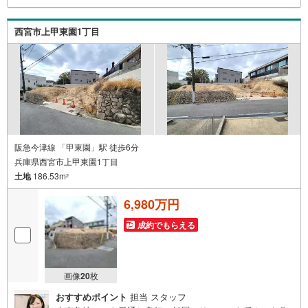
始め多数物件を取り扱っています。Yahoo！不動産に掲載
しきれない物件もご紹介できます。お気軽にお問合せくだ
西宮市上甲東園1丁目
さい。弊社ホームページへは「C21アクロス」で検索！
阪急今津線 「甲東園」駅 徒歩6分
兵庫県西宮市上甲東園1丁目
土地
186.53m
2
6,980万円
成約でもらえる
画像
20
枚
おすすめポイント
担当 スタッフ