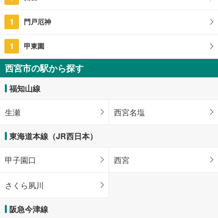
1
門戸厄神
1
甲東園
西宮市の駅から探す
福知山線
生瀬
西宮名塩
東海道本線（JR西日本）
甲子園口
西宮
さくら夙川
阪急今津線