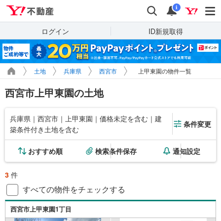
Yahoo!不動産
検索
通知
i
ログイン
ID新規取得
土地
兵庫県
西宮市
上甲東園の物件一覧
西宮市上甲東園の土地
兵庫県｜西宮市｜上甲東園｜価格未定を含む｜建
条件変更
築条件付き土地を含む
おすすめ順
検索条件保存
通知設定
3
件
すべての物件をチェックする
西宮市上甲東園1丁目