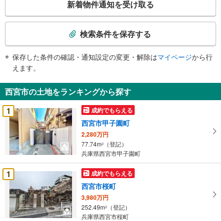
新着物件通知を受け取る
の
検
索
検索条件を保存する
条
件
保存した条件の確認・通知設定の変更・解除は
マイページ
から行
で
えます。
通
知
西宮市の土地をランキングから探す
を
受
1
成約でもらえる
け
西宮市甲子園町
取
2,280万円
る
77.74m
（登記）
2
・
兵庫県西宮市甲子園町
条
件
1
成約でもらえる
を
西宮市桜町
マ
3,980万円
イ
252.49m
（登記）
2
ペ
兵庫県西宮市桜町