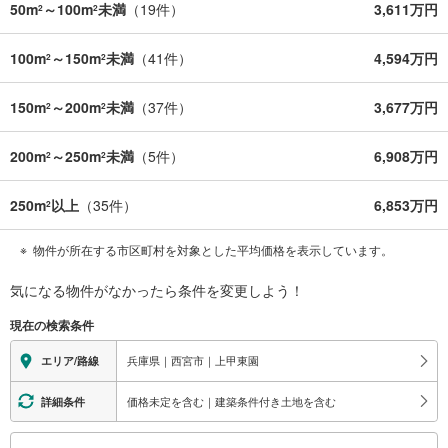
50m
～100m
未満
（
19
件）
3,611万円
2
2
100m
～150m
未満
（
41
件）
4,594万円
2
2
150m
～200m
未満
（
37
件）
3,677万円
2
2
200m
～250m
未満
（
5
件）
6,908万円
2
2
250m
以上
（
35
件）
6,853万円
2
物件が所在する市区町村を対象とした平均価格を表示しています。
気になる物件がなかったら
条件を変更しよう！
現在の検索条件
兵庫県｜西宮市｜上甲東園
エリア/路線
価格未定を含む｜建築条件付き土地を含む
詳細条件
こ