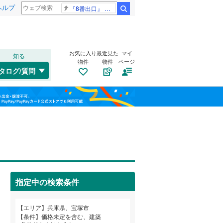
ヘルプ
『8番出口』 金ロー
検索
お気に入り
最近見た
マイ
知る
物件
物件
ページ
山陽本線（JR西日本）
(
0
)
タログ/質問
姫新線
(
0
)
南道路
（
0
）
兵庫区
安倉中
(
(
15
5
)
)
福島
東西線
(
0
)
古家あり
（
0
）
垂水区
小林
(
1
(
)
6
)
栃木
群馬
山梨
西区
口谷西
(
9
(
)
2
)
桜ガ丘
(
2
)
明石市
(
14
)
高司
(
7
)
芦屋市
(
17
)
阪急伊丹線
(
0
)
指定中の検索条件
長寿ガ丘
(
1
)
豊岡市
(
4
)
阪神本線
(
0
)
小学校まで1km以内
（
0
）
和歌山
中筋山手
(
3
)
エリア
兵庫県、宝塚市
西脇市
(
22
)
能勢電鉄妙見線
(
0
)
条件
価格未定を含む、建築
中山台
(
1
)