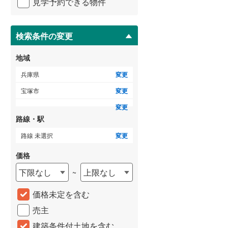
見学予約できる物件
ペ
ー
ジ
に
検索条件の変更
保
存
地域
す
る
兵庫県
変更
宝塚市
変更
変更
路線・駅
路線 未選択
変更
価格
下限なし
上限なし
~
価格未定を含む
売主
建築条件付土地を含む