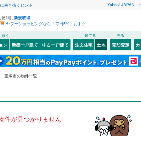
Yahoo! JAPAN
クに生き抜くヒント
と便利に
新規取得
ヤフーショッピングなら「毎日5％」おトク
検索条件を保存しました
買う
建てる
売る
（JR西日本）
(
0
)
福知山線
(
0
)
建ち方、日当たり
ョン
新築一戸建て
中古一戸建て
注文住宅
土地
売却査定
カ
この検索条件の新着物件通知は、
マイページ
から設定できます。
0
)
播但線
(
0
)
以上
（
0
）
角地
（
0
）
0
)
)
灘区
安倉北
(
19
(
3
)
)
岩手
宮城
秋田
山形
山陰本線
(
0
)
0
）
整形地
（
0
）
0
)
)
須磨区
大原野
(
(
20
1
)
)
兵庫県、宝塚市、価格未定を含む、建築条件付き土地を
神奈川
埼玉
千葉
茨城
線
(
0
)
宝塚市の物件一覧
中央区
川面
(
1
(
)
3
)
含む
契約、入居関連など
)
御殿山
(
2
)
長野
富山
石川
福井
地下鉄西神・山手線
(
0
)
神戸市営地下鉄海岸線
(
0
)
（
0
）
第一種低層住居専用地域
（
0
）
81
)
尼崎市
(
160
)
)
末成町
(
1
)
閉じる
閉じる
お気に入りリストを見る
お気に入りリストを見る
閉じる
閉じる
40
)
洲本市
(
11
)
岐阜
静岡
三重
本線
(
0
)
阪急今津線
(
0
)
検索条件を保存する
千種
(
3
)
物件が見つかりません
9
)
相生市
(
0
)
線
(
0
)
阪急宝塚本線
(
0
)
マイページ
駅が始発駅
（
0
）
海まで2km以内
（
0
）
兵庫
京都
滋賀
奈良
)
中州
(
5
)
(
15
)
赤穂市
(
17
)
川線
(
0
)
阪神なんば線
(
0
)
(
3
)
中山五月台
(
4
)
応