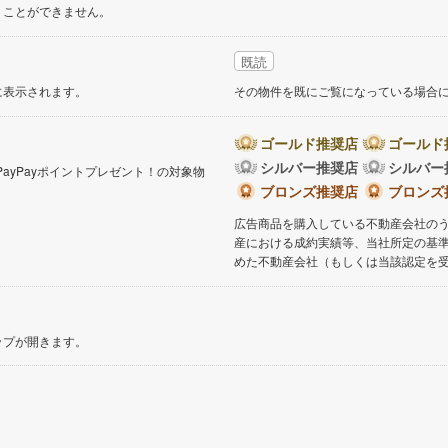
くことができません。
既読
に表示されます。
その物件を既にご覧になっている場合
ゴールド推奨店
ゴールド
シルバー推奨店
シルバー
PayPayポイントプレゼント！の対象物
。
ブロンズ推奨店
ブロンズ
広告商品を購入している不動産会社の
産における成約実績等、当社所定の基
めた不動産会社（もしくは当該認定を
ップが開きます。