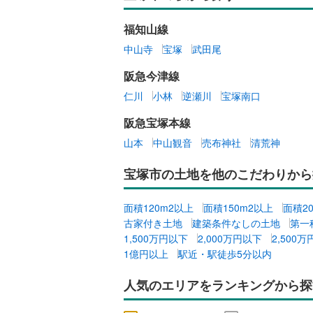
福知山線
中山寺
宝塚
武田尾
阪急今津線
仁川
小林
逆瀬川
宝塚南口
阪急宝塚本線
山本
中山観音
売布神社
清荒神
宝塚市の土地を他のこだわりから
面積120m2以上
面積150m2以上
面積2
古家付き土地
建築条件なしの土地
第一
1,500万円以下
2,000万円以下
2,500
1億円以上
駅近・駅徒歩5分以内
人気のエリアをランキングから探