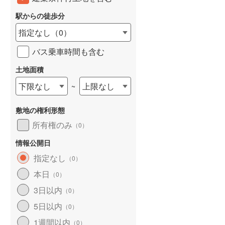
駅からの徒歩分
指定なし
（
0
）
バス乗車時間も含む
土地面積
下限なし
上限なし
~
敷地の権利形態
所有権のみ
（
0
）
情報公開日
指定なし
（
0
）
本日
（
0
）
3日以内
（
0
）
5日以内
（
0
）
1週間以内
（
0
）