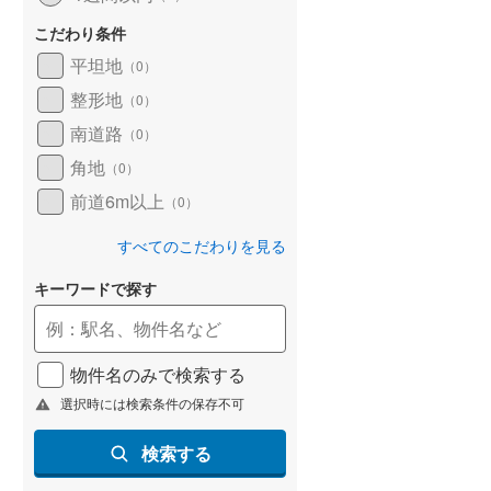
こだわり条件
平坦地
（
0
）
整形地
（
0
）
南道路
（
0
）
角地
（
0
）
前道6m以上
（
0
）
すべてのこだわりを見る
キーワードで探す
物件名のみで検索する
選択時には検索条件の保存不可
検索する