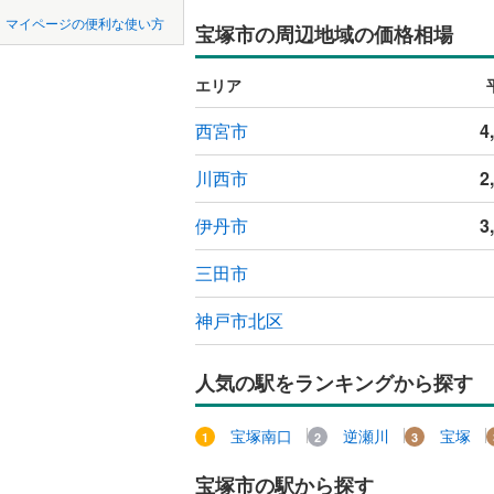
中国
鳥取
宝塚市
(
9
神戸電鉄
マイページの便利な使い方
宝塚市の周辺地域の価格相場
仁川高丸
オンライ
川西市
神戸電鉄
(
1
四国
徳島
花屋敷つ
エリア
神戸高速
加西市
(
1
オンライ
雲雀丘
(
3
九州・沖縄
福岡
西宮市
4
神戸市営
丹波市
(
3
宝梅
(
4
)
智頭急行
(
川西市
2
淡路市
(
4
武庫山
(
1
たつの市
伊丹市
3
0
0
0
0
0
0
該当物件
該当物件
該当物件
該当物件
該当物件
該当物件
件
件
件
件
件
件
売布山手
加古郡稲
三田市
湯本町
(
1
神崎郡福
神戸市北区
赤穂郡上
人気の駅をランキングから探す
美方郡新
宝塚南口
逆瀬川
宝塚
宝塚市の駅から探す