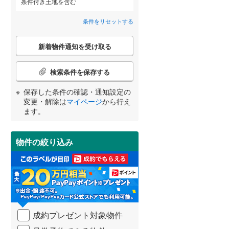
条件付き土地を含む
高砂市
(
2
)
神戸電鉄粟生線
(
0
)
野上
(
7
)
条件をリセットする
三田市
山陽電鉄網干線
(
10
)
(
0
)
光ガ丘
(
3
)
こ
神戸新交通ポートアイランド線
(
0
)
養父市
(
0
)
詳しく見る
新着物件通知を受け取る
の
平井
(
1
)
宮崎
鹿児島
沖縄
検
北条鉄道
(
0
)
朝来市
(
1
)
索
検索条件を保存する
南口
(
2
)
条
加東市
(
19
)
件
保存した条件の確認・通知設定の
売布きよしガ丘
(
2
)
で
変更・解除は
マイページ
から行え
多可郡多可町
(
7
)
通
する
る
条件をリセットする
条件をリセットする
条件をリセットする
条件をリセットする
条件をリセットする
条件をリセットする
ます。
山本西
(
1
)
知
神崎郡市川町
(
4
)
を
受
揖保郡太子町
(
4
)
物件の絞り込み
け
取
美方郡香美町
(
0
)
る
・
条
件
を
成約プレゼント対象物件
マ
イ