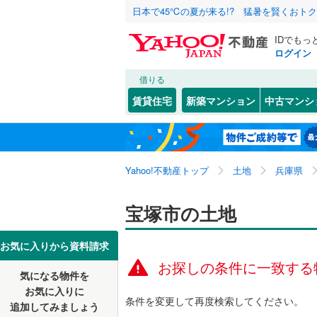
日本で45℃の夏が来る!? 猛暑を賢くおト
IDでもっ
ログイン
借りる
北海道
JR
北海道
東海道本線
こだわり条件
配置、向き、
賃貸住宅
新築マンション
中古マンシ
加古川線
(
前道6m
神戸市
東灘区
青葉台
(
(
3
1
東北
青森
赤穂線
(
0
)
平坦地
（
長田区
安倉南
(
(
1
2
関東
東京
山陽新幹
Yahoo!不動産トップ
土地
兵庫県
北区
鹿塩
(
(
9
1
)
)
販売、価格、
口谷東
(
1
信越・北陸
新潟
地下鉄
宝塚市の土地
神戸市営
更地渡し
兵庫県のそのほ
姫路市
(
1
寿楽荘
(
1
かの地域
西宮市
(
1
東海
愛知
私鉄・その他
阪急神戸
お気に入りから資料請求
立地
玉瀬
(
1
)
お探しの条件に一致する
伊丹市
(
6
阪急甲陽
気になる物件を
最寄りの
近畿
大阪
月見山
(
1
お気に入りに
加古川市
阪神武庫
条件を変更して再度検索してください。
追加してみましょう
中山桜台
オンライン対