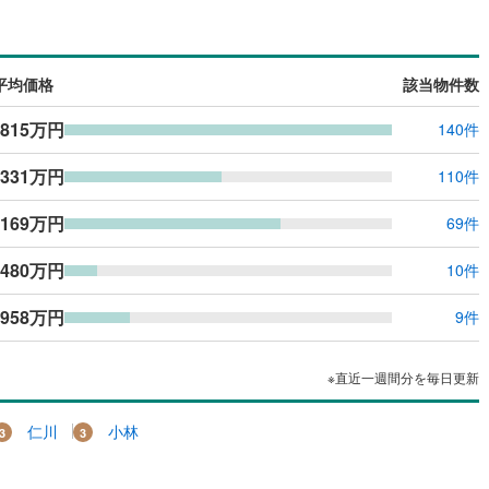
島根
岡山
広島
山口
8
)
三木市
(
3
)
有馬線
(
0
)
神戸電鉄三田線
(
0
)
(
5
)
仁川台
(
1
)
ン内見(相談)可
（
0
）
IT重説可
（
0
）
公園都市線
10
)
(
0
)
小野市
山陽電鉄本線
(
7
)
(
0
)
香川
愛媛
高知
つじガ丘
(
1
)
花屋敷松ガ丘
(
5
)
保存した条件を見る
平均価格
該当物件数
線（東西線）
(
0
)
神戸高速線（南北線）
(
0
)
)
丹波篠山市
(
10
)
ン対応とは？
)
雲雀丘山手
(
3
)
佐賀
長崎
熊本
大分
,815万円
140件
地下鉄北神線
(
0
)
神戸新交通六甲アイランド線
(
0
)
)
南あわじ市
(
3
)
米谷
(
1
)
0
)
京都丹後鉄道宮豊線
(
0
)
,331万円
)
宍粟市
(
21
)
110件
)
売布
(
1
)
(
7
)
川辺郡猪名川町
(
14
)
,169万円
69件
この条件で検索する
この条件で検索する
この条件で検索する
この条件で検索する
この条件で検索する
この条件で検索する
市区町村以下を選択
市区町村を選択す
駅を選択する
町
(
1
)
紅葉ガ丘
(
1
)
美町
(
3
)
加古郡播磨町
(
0
)
480万円
10件
)
ゆずり葉台
(
1
)
崎町
(
3
)
神崎郡神河町
(
0
)
958万円
9件
郡町
(
4
)
佐用郡佐用町
(
0
)
※直近一週間分を毎日更新
温泉町
(
0
)
仁川
小林