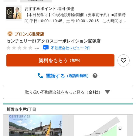
おすすめポイント
増田 優也
【本日見学可】◇現地説明会開催（要事前予約）■営業時
間:平日:10:00～19:45、土日:10:00～20:15 この時間はお
電話でのご案内がスムーズです。【物件の特徴】・高台の
自然豊かな住環境。希望の間取りを実現しやすい整形地、
ブロンズ推奨店
現況更地です。建築条件なし。＝＝＝＝＝センチュリー21
センチュリー21アクロスコーポレイション宝塚店
アクロスグループの3つの特徴＝＝＝＝＝＝■センチュリー
-.--
不動産会社レビュー 2件
21グループで28年連続No.1（1997年～2024年兵庫地区仲介
実績） 西宮・尼崎・伊丹・宝塚にて8店舗展開中。阪神間
資料をもらう
（無料）
での購入や売却は当店にお任せ下さい■お客様駐車場、キッ
ズスペースがございます。 8店舗すべて駅前にございます
が、お車でのお越しも大歓迎です。 お子様連れでもご安
電話する
（通話料無料）
心ください。■取り扱い物件多数ございます。 地域密着の
当店では2000万円台の新築戸建や、1000万円台の中古マン
取り扱い不動産会社をもっと見る（
全
1
社
）
ションを始め多数物件を取り扱っています。Yahoo！不動
産に掲載しきれない物件もご紹介できます。お気軽にお問
合せください。弊社ホームページへは「C21アクロス」で
川西市小戸3丁目
検索！