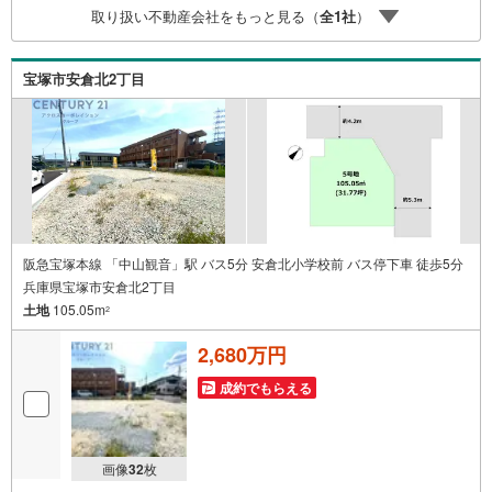
取り扱い不動産会社をもっと見る（
全
1
社
）
中古マンションを始め多数物件を取り扱っています。Yaho
o！不動産に掲載しきれない物件もご紹介できます。弊社ホ
ームページへは「C21アクロス」で検索！
宝塚市安倉北2丁目
阪急宝塚本線 「中山観音」駅 バス5分 安倉北小学校前 バス停下車 徒歩5分
兵庫県宝塚市安倉北2丁目
土地
105.05m
2
2,680万円
成約でもらえる
画像
32
枚