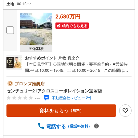
土地
100.12m
2
2,580万円
成約でもらえる
画像
33
枚
おすすめポイント
片牧 真之介
【本日見学可】◇現地説明会開催（要事前予約）■営業時
間:平日:10:00～19:45、土日:10:00～20:15 この時間はお
電話でのご案内がスムーズです。【物件の特徴】・全5区画
の建築条件無し土地（お客様のお好きなハウスメーカーで
ブロンズ推奨店
建築出来ます）※別途下水引込整備金要＝＝＝＝＝センチュ
センチュリー21アクロスコーポレイション宝塚店
リー21アクロスグループの3つの特徴＝＝＝＝＝＝■センチ
-.--
不動産会社レビュー 2件
ュリー21グループで28年連続No.1（1997年～2024年兵庫地
区仲介実績） 西宮・尼崎・伊丹・宝塚にて8店舗展開中。
資料をもらう
（無料）
阪神間での購入や売却は当店にお任せ下さい■お客様駐車
場、キッズスペースがございます。 8店舗すべて駅前にご
ざいますが、お車でのお越しも大歓迎です。 お子様連れ
電話する
（通話料無料）
でもご安心ください。■取り扱い物件多数ございます。 地
域密着の当店では2000万円台の新築戸建や、1000万円台の