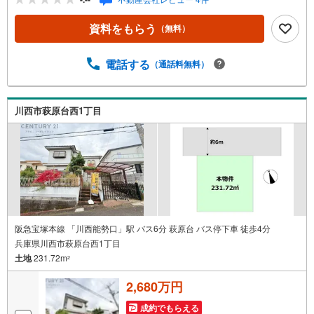
リー21グループで28年連続No.1（1997年～2024年兵庫地区
仲介実績） 西宮・尼崎・伊丹・宝塚にて8店舗展開中。阪
資料をもらう
（無料）
神間での購入や売却は当店にお任せ下さい■お客様駐車場、
キッズスペースがございます。 8店舗すべて駅前にござい
ますが、お車でのお越しも大歓迎です。 お子様連れでも
電話する
（通話料無料）
ご安心ください。■取り扱い物件多数ございます。 地域密
着の当店では2000万円台の新築戸建や、1000万円台の中古
マンションを始め多数物件を取り扱っています。Yahoo！
川西市萩原台西1丁目
不動産に掲載しきれない物件もご紹介できます。弊社ホー
ムページへは「C21アクロス」で検索！
阪急宝塚本線 「川西能勢口」駅 バス6分 萩原台 バス停下車 徒歩4分
兵庫県川西市萩原台西1丁目
土地
231.72m
2
2,680万円
成約でもらえる