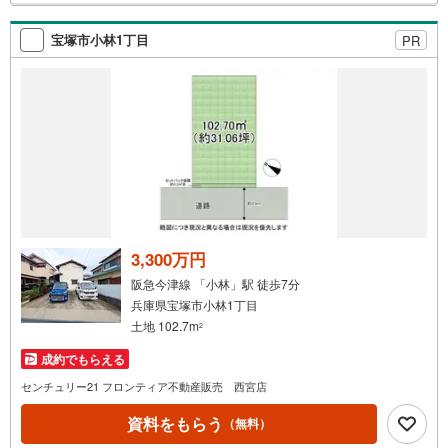
検
索
宝塚市小林1丁目
PR
条
件
で
通
知
を
受
け
取
る
3,300万円
・
阪急今津線 「小林」駅 徒歩7分
条
兵庫県宝塚市小林1丁目
件
土地 102.7m
2
を
成約でもらえる
マ
イ
センチュリー21 フロンティア不動産販売 西宮店
ペ
資料をもらう
（無料）
ー