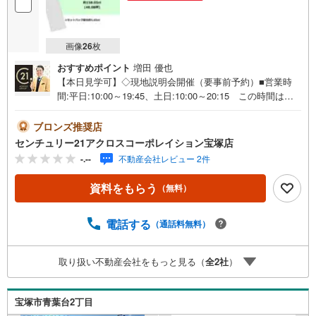
画像
26
枚
おすすめポイント
増田 優也
【本日見学可】◇現地説明会開催（要事前予約）■営業時
間:平日:10:00～19:45、土日:10:00～20:15 この時間はお
電話でのご案内がスムーズです。【物件の特徴】・阪急今
津線「逆瀬川」駅へ徒歩約5分と、通勤・通学に非常に便
ブロンズ推奨店
利。＝＝＝＝＝センチュリー21アクロスグループの3つの特
センチュリー21アクロスコーポレイション宝塚店
徴＝＝＝＝＝＝■センチュリー21グループで28年連続No.1
-.--
不動産会社レビュー 2件
（1997年～2024年兵庫地区仲介実績） 西宮・尼崎・伊
丹・宝塚にて8店舗展開中。阪神間での購入や売却は当店に
資料をもらう
（無料）
お任せ下さい■お客様駐車場、キッズスペースがございま
す。 8店舗すべて駅前にございますが、お車でのお越しも
大歓迎です。 お子様連れでもご安心ください。■取り扱い
電話する
（通話料無料）
物件多数ございます。 地域密着の当店では2000万円台の
新築戸建や、1000万円台の中古マンションを始め多数物件
取り扱い不動産会社をもっと見る（
全
2
社
）
を取り扱っています。Yahoo！不動産に掲載しきれない物
件もご紹介できます。お気軽にお問合せください。弊社ホ
ームページへは「C21アクロス」で検索！
宝塚市青葉台2丁目