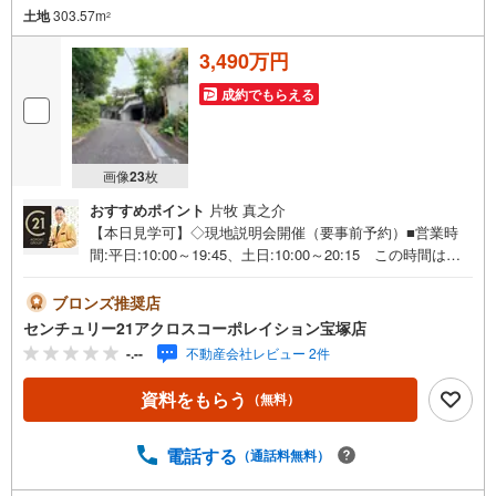
土地
303.57m
4.物件のお引渡し後に必要になったお家のリフォームも弊社のリフォームプ
2
ランナーがご提案！
5.定期的にご連絡を繋ぎ、有事の際に迅速にサポートいたします
3,490万円
弊社は専門家同士が連携をとっているため、より多くの知見がございま
成約でもらえる
す。
お気軽にお問合せください！
画像
23
枚
おすすめポイント
片牧 真之介
【本日見学可】◇現地説明会開催（要事前予約）■営業時
間:平日:10:00～19:45、土日:10:00～20:15 この時間はお
電話でのご案内がスムーズです。【物件の特徴】・緑豊か
な高台の住宅街に立地。徒歩10分圏内にスーパー、ドラッ
ブロンズ推奨店
グストアあり。建築条件なし。＝＝＝＝＝センチュリー21
センチュリー21アクロスコーポレイション宝塚店
アクロスグループの3つの特徴＝＝＝＝＝＝■センチュリー
-.--
不動産会社レビュー 2件
21グループで28年連続No.1（1997年～2024年兵庫地区仲介
実績） 西宮・尼崎・伊丹・宝塚にて8店舗展開中。阪神間
資料をもらう
（無料）
での購入や売却は当店にお任せ下さい■お客様駐車場、キッ
ズスペースがございます。 8店舗すべて駅前にございます
が、お車でのお越しも大歓迎です。 お子様連れでもご安
電話する
（通話料無料）
心ください。■取り扱い物件多数ございます。 地域密着の