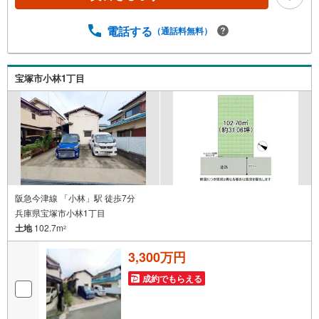
シス宝塚南口店 徒歩6分・セブンイレブン宝塚南口2丁目
店 徒歩5分 安心のサポート体制 ・最長60年長期保証（構
造・防水）・第三者保証付き・365日営業・無料送迎サービ
電話する
（通話料無料）
ス・当日見学受付中
宝塚市小林1丁目
阪急今津線 「小林」駅 徒歩7分
兵庫県宝塚市小林1丁目
土地
102.7m
2
3,300万円
成約でもらえる