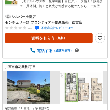
【モデルハウス本日見学可能】自社グループ施工！販売ま
で一貫体制。施工と販売が連携する物件だから、ご要望に
スピーディーに対応。設計・性能・広さ、すべてに妥協し
ない家づくり。～自社ブランド物件:建売価格で「理想」を
シルバー推奨店
諦めない住まい～■なぜ建売価格で「理想」が叶うのか？
センチュリー21 フロンティア不動産販売 西宮店
施工から販売までグループ内で完結させることで中間コス
-.--
不動産会社レビュー 4件
トを徹底カット。その分を「広さ」と「性能」に還元しま
した■「お金の理想」も諦めない。専属FPによる無料相談
資料をもらう
（無料）
・家計の「見える化」で安心を 教育費や老後資金など将来
の出費を数値化。一生涯の家計シミュレーションを作成し
ます。 ・プロならではのアドバイス 「最適な銀行は？」
電話する
（通話料無料）
「今の年収で大丈夫？」といった疑問から住宅ローンの最
大活用まで、家計を守る具体的なプランをご提案「自分ら
しい家」と「安心できる将来」どちらもフロンティアで叶
川西市南花屋敷2丁目
えませんか？当日の現地見学・FP相談も受付中です
福知山線 「川西池田」駅 徒歩9分