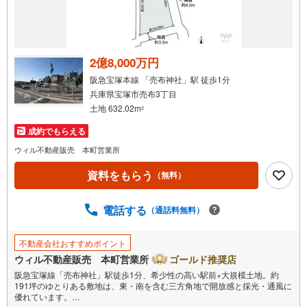
2億8,000万円
阪急宝塚本線 「売布神社」駅 徒歩1分
兵庫県宝塚市売布3丁目
土地 632.02m
2
成約でもらえる
ウィル不動産販売 本町営業所
資料をもらう
（無料）
電話する
（通話料無料）
不動産会社おすすめポイント
ウィル不動産販売 本町営業所
ゴールド推奨店
阪急宝塚線「売布神社」駅徒歩1分、希少性の高い駅前×大規模土地。約
191坪のゆとりある敷地は、東・南を含む三方角地で開放感と採光・通風に
優れています。