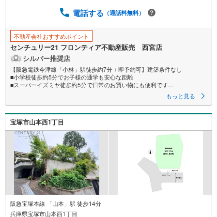
ジ
に
電話する
（通話料無料）
保
存
不動産会社おすすめポイント
す
センチュリー21 フロンティア不動産販売 西宮店
る
シルバー推奨店
【阪急電鉄今津線「小林」駅徒歩約7分＋即予約可】建築条件なし
■小学校徒歩約5分でお子様の通学も安心な距離
■スーパーイズミヤ徒歩約5分で日常のお買い物にも便利です
■土地面積100.43平米
もっと見る
特徴
・ホームセンターコーナンまで徒歩約9分
宝塚市山本西1丁目
・ファミリーマートまで徒歩約6分
・JA兵庫六甲宝塚西支店まで徒歩約3分
立地
・良元小学校まで徒歩約5分
・宝塚第一中学校まで徒歩約23分
弊社が選ばれる理由
1.お金の扱い方のプロ、ファイナンシャルプランナーが資金計画をサポー
ト！
2.買い替えなどにも対応できる売却専門チームあり！
阪急宝塚本線 「山本」駅 徒歩14分
3.たくさんの銀行と繋がりがあるため、最も低金利になるように審査が可
兵庫県宝塚市山本西1丁目
能！