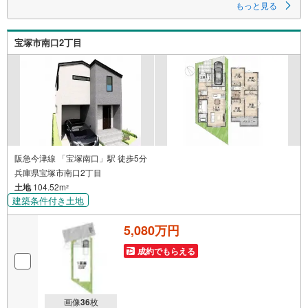
建築条件はなく、戸建住宅はもちろん、二世帯住宅や併用住宅、事業用地
もっと見る
としてもご検討可能です。建物のプランニングや工務店、ハウスメーカー
のご紹介も可能ですのでお気軽にお申しつけくださいませ。
第1種中高層住居専用地域の落ち着いた住環境でありながら、買物施設・小
宝塚市南口2丁目
学校・公共施設が徒歩圏に揃う利便性も魅力です。駅近・広さ・自由設計
という三拍子が揃った、宝塚エリアでも希少な土地です。
阪急今津線 「宝塚南口」駅 徒歩5分
兵庫県宝塚市南口2丁目
土地
104.52m
2
建築条件付き土地
5,080万円
成約でもらえる
画像
36
枚