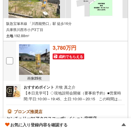
阪急宝塚本線 「川西能勢口」駅 徒歩16分
兵庫県川西市小戸3丁目
土地
192.88m
2
3,780万円
成約でもらえる
画像
25
枚
おすすめポイント
片牧 真之介
【本日見学可】◇現地説明会開催（要事前予約）■営業時
間:平日:10:00～19:45、土日:10:00～20:15 この時間はお
電話でのご案内がスムーズです。【物件の特徴】・お好み
のハウスメーカーや地元の工務店を自由に選び、理想の間
ブロンズ推奨店
取りで注文住宅を建てられます＝＝＝＝＝センチュリー21
センチュリー21アクロスコーポレイション宝塚店
アクロスグループの3つの特徴＝＝＝＝＝＝■センチュリー
お気に入り登録内容を確認する
-.--
不動産会社レビュー 2件
21グループで28年連続No.1（1997年～2024年兵庫地区仲介