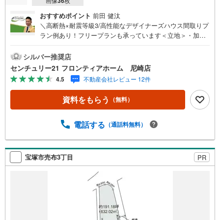
画像
36
枚
おすすめポイント
前田 健汰
＼高断熱×耐震等級3/高性能なデザイナーズハウス間取りプ
ラン例あり！フリープランも承っています＜立地＞・加茂
小学校まで徒歩約16分・川西南中学校まで徒歩約22分・ス
ーパー「万代南花屋敷店」まで徒歩約8分・総合病院「九十
シルバー推奨店
九記念病院」まで徒歩約17分・JR福知山線「川西池田駅」
センチュリー21 フロンティアホーム 尼崎店
まで徒歩約9分＜特徴＞・3沿線利用可能でアクセスが良好
4.5
不動産会社レビュー 12件
です。・大型商業施設やスーパー、コンビニなどが近くに
あり、日常の買い物には比較的便利な立地です・周辺には
資料をもらう
（無料）
公園や緑地もあり、散歩や家族で過ごせる場所が点在しま
す。・市役所や文化施設、図書館などの公共施設も市内に
整備されています。
電話する
（通話料無料）
宝塚市売布3丁目
PR