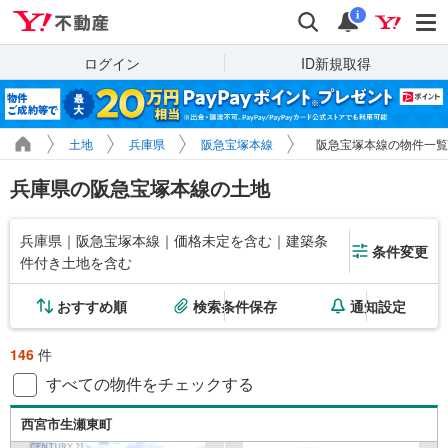
Yahoo!不動産
検索
通知
i
ログイン
ID新規取得
土地
兵庫県
阪急宝塚本線
阪急宝塚本線の物件一覧
兵庫県の阪急宝塚本線の土地
兵庫県｜阪急宝塚本線｜価格未定を含む｜建築条
条件変更
件付き土地を含む
おすすめ順
検索条件保存
通知設定
146
件
すべての物件をチェックする
西宮市生瀬東町