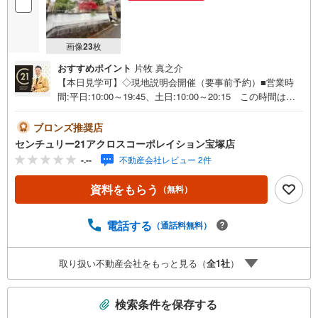
画像
23
枚
おすすめポイント
片牧 真之介
【本日見学可】◇現地説明会開催（要事前予約）■営業時
間:平日:10:00～19:45、土日:10:00～20:15 この時間はお
電話でのご案内がスムーズです。【物件の特徴】・敷地面
積231.72平米の広々とした整形地です。周辺は閑静な住宅
ブロンズ推奨店
街で、自然豊かな住環境。＝＝＝＝＝センチュリー21アク
センチュリー21アクロスコーポレイション宝塚店
ロスグループの3つの特徴＝＝＝＝＝＝■センチュリー21グ
-.--
不動産会社レビュー 2件
ループで28年連続No.1（1997年～2024年兵庫地区仲介実
績） 西宮・尼崎・伊丹・宝塚にて8店舗展開中。阪神間で
資料をもらう
（無料）
の購入や売却は当店にお任せ下さい■お客様駐車場、キッズ
スペースがございます。 8店舗すべて駅前にございます
が、お車でのお越しも大歓迎です。 お子様連れでもご安
電話する
（通話料無料）
心ください。■取り扱い物件多数ございます。 地域密着の
当店では2000万円台の新築戸建や、1000万円台の中古マン
取り扱い不動産会社をもっと見る（
全
1
社
）
ションを始め多数物件を取り扱っています。Yahoo！不動
産に掲載しきれない物件もご紹介できます。お気軽にお問
こ
合せください。弊社ホームページへは「C21アクロス」で
検索条件を保存する
検索
の