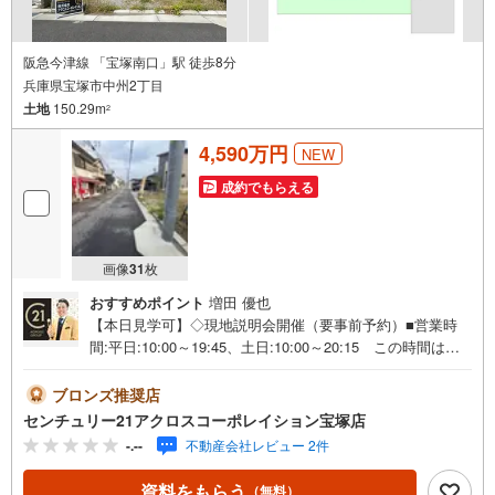
阪急今津線 「宝塚南口」駅 徒歩8分
兵庫県宝塚市中州2丁目
土地
150.29m
2
4,590万円
NEW
成約でもらえる
画像
31
枚
おすすめポイント
増田 優也
【本日見学可】◇現地説明会開催（要事前予約）■営業時
間:平日:10:00～19:45、土日:10:00～20:15 この時間はお
電話でのご案内がスムーズです。【物件の特徴】・阪急
「宝塚南口」駅より徒歩8分で通勤通学に便利。150.29平米
ブロンズ推奨店
の広々とした整形地です。＝＝＝＝＝センチュリー21アク
センチュリー21アクロスコーポレイション宝塚店
ロスグループの3つの特徴＝＝＝＝＝＝■センチュリー21グ
-.--
不動産会社レビュー 2件
ループで28年連続No.1（1997年～2024年兵庫地区仲介実
績） 西宮・尼崎・伊丹・宝塚にて8店舗展開中。阪神間で
資料をもらう
（無料）