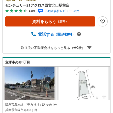
塩瀬中学校通学エリア◇全8区画の大型分譲地◇建築条件ご
センチュリー21アクロス西宮北口駅前店
ざいません。お好みの工務店・ハウスメーカーで建築が可
4.89
不動産会社レビュー 28件
能です○センチュリー21アクロスグループの3つの特徴○■セ
ンチュリー21グループで28年連続No.1（1997年～2024年兵
資料をもらう
（無料）
庫地区仲介実績） 西宮・尼崎・伊丹・宝塚にて8店舗展開
中。阪神間での購入や売却は当店にお任せ下さい■お客様駐
車場、キッズスペースがございます。 8店舗すべて駅前に
電話する
（通話料無料）
ございますが、お車でのお越しも大歓迎です。 お子様連
れでもご安心ください。■取り扱い物件多数ございます。
取り扱い不動産会社をもっと見る（
全
2
社
）
地域密着の当店では2000万円台の新築戸建や、1000万円台
の中古マンションを始め多数物件を取り扱っています。Ya
hoo！不動産に掲載しきれない物件もご紹介できます。
宝塚市売布3丁目
阪急宝塚本線 「売布神社」駅 徒歩1分
兵庫県宝塚市売布3丁目