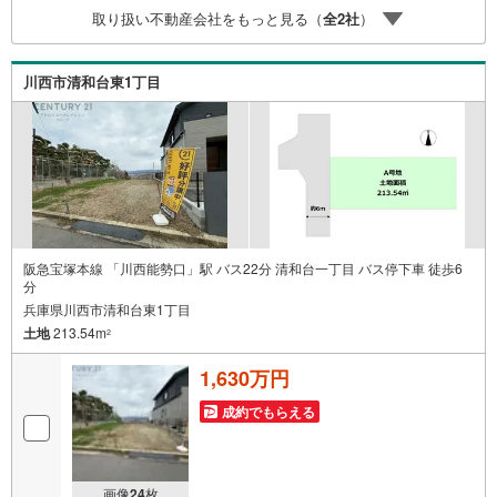
当店では2000万円台の新築戸建や、1000万円台の中古マン
取り扱い不動産会社をもっと見る（
全
2
社
）
ションを始め多数物件を取り扱っています。Yahoo！不動
産に掲載しきれない物件もご紹介できます。お気軽にお問
合せください。弊社ホームページへは「C21アクロス」で
川西市清和台東1丁目
検索！
阪急宝塚本線 「川西能勢口」駅 バス22分 清和台一丁目 バス停下車 徒歩6
分
兵庫県川西市清和台東1丁目
土地
213.54m
2
1,630万円
成約でもらえる
画像
24
枚