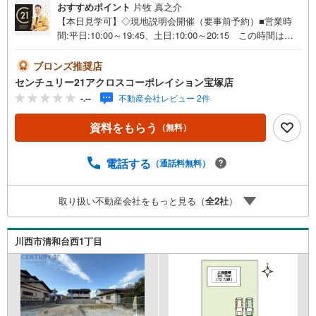
おすすめポイント
片牧 真之介
【本日見学可】◇現地説明会開催（要事前予約）■営業時
間:平日:10:00～19:45、土日:10:00～20:15 この時間はお
電話でのご案内がスムーズです。【物件の特徴】・全5区画
の建築条件無し土地（お客様のお好きなハウスメーカーで
ブロンズ推奨店
建築出来ます）※別途下水引込整備金要＝＝＝＝＝センチュ
センチュリー21アクロスコーポレイション宝塚店
リー21アクロスグループの3つの特徴＝＝＝＝＝＝■センチ
-.--
不動産会社レビュー 2件
ュリー21グループで28年連続No.1（1997年～2024年兵庫地
区仲介実績） 西宮・尼崎・伊丹・宝塚にて8店舗展開中。
資料をもらう
（無料）
阪神間での購入や売却は当店にお任せ下さい■お客様駐車
場、キッズスペースがございます。 8店舗すべて駅前にご
ざいますが、お車でのお越しも大歓迎です。 お子様連れ
電話する
（通話料無料）
でもご安心ください。■取り扱い物件多数ございます。 地
域密着の当店では2000万円台の新築戸建や、1000万円台の
取り扱い不動産会社をもっと見る（
全
2
社
）
中古マンションを始め多数物件を取り扱っています。Yaho
o！不動産に掲載しきれない物件もご紹介できます。弊社ホ
ームページへは「C21アクロス」で検索！
川西市清和台西1丁目