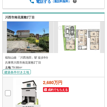
整備されています。
電話する
（通話料無料）
川西市南花屋敷2丁目
福知山線 「川西池田」駅 徒歩9分
兵庫県川西市南花屋敷2丁目
土地
79.98m
2
建築条件付き土地
2,680万円
成約でもらえる