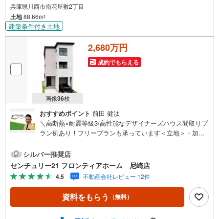
兵庫県川西市南花屋敷2丁目
土地
88.66m
2
建築条件付き土地
2,680万円
成約でもらえる
画像
36
枚
おすすめポイント
前田 健汰
＼高断熱×耐震等級3/高性能なデザイナーズハウス間取りプ
ラン例あり！フリープランも承っています＜立地＞・加茂
小学校まで徒歩約16分・川西南中学校まで徒歩約22分・ス
ーパー「万代南花屋敷店」まで徒歩約8分・総合病院「九十
シルバー推奨店
九記念病院」まで徒歩約17分・JR福知山線「川西池田駅」
センチュリー21 フロンティアホーム 尼崎店
まで徒歩約9分＜特徴＞・3沿線利用可能でアクセスが良好
4.5
不動産会社レビュー 12件
です。・大型商業施設やスーパー、コンビニなどが近くに
あり、日常の買い物には比較的便利な立地です・周辺には
資料をもらう
（無料）
公園や緑地もあり、散歩や家族で過ごせる場所が点在しま
す。・市役所や文化施設、図書館などの公共施設も市内に