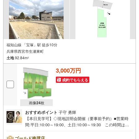
福知山線 「宝塚」駅 徒歩10分
兵庫県西宮市生瀬東町
土地
92.84m
2
3,000万円
成約でもらえる
画像
24
枚
おすすめポイント
子守 勇輝
【本日見学可】◇現地説明会開催（要事前予約）■営業時
間:平日:10:00～19:00、土日:10:00～19:30 この時間はお
電話でのご案内がスムーズです。【物件の特徴】◇JR「宝
塚」駅徒歩10分、阪急「宝塚」駅徒歩11分◇生瀬小学校・
ゴールド推奨店