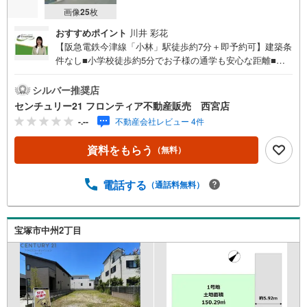
画像
25
枚
おすすめポイント
川井 彩花
【阪急電鉄今津線「小林」駅徒歩約7分＋即予約可】建築条
件なし■小学校徒歩約5分でお子様の通学も安心な距離■ス
ーパーイズミヤ徒歩約5分で日常のお買い物にも便利です■
土地面積100.43平米 特徴・ホームセンターコーナンまで徒
シルバー推奨店
歩約9分・ファミリーマートまで徒歩約6分・JA兵庫六甲宝
センチュリー21 フロンティア不動産販売 西宮店
塚西支店まで徒歩約3分 立地・良元小学校まで徒歩約5分・
-.--
不動産会社レビュー 4件
宝塚第一中学校まで徒歩約23分 弊社が選ばれる理由 1.お金
の扱い方のプロ、ファイナンシャルプランナーが資金計画
資料をもらう
（無料）
をサポート！2.買い替えなどにも対応できる売却専門チー
ムあり！3.たくさんの銀行と繋がりがあるため、最も低金
利になるように審査が可能！4.物件のお引渡し後に必要に
電話する
（通話料無料）
なったお家のリフォームも弊社のリフォームプランナーが
ご提案！5.定期的にご連絡を繋ぎ、有事の際に迅速にサポ
ートいたします弊社は専門家同士が連携をとっているた
宝塚市中州2丁目
め、より多くの知見がございます。お気軽にお問合せくだ
さい！