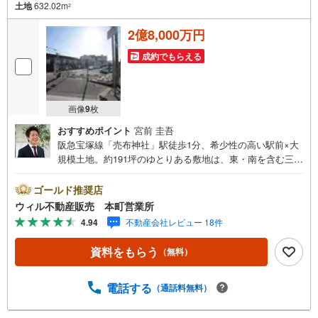
土地
632.02m
2
2億8,000万円
成約でもらえる
画像
9
枚
おすすめポイント
宮前 圭吾
阪急宝塚線「売布神社」駅徒歩1分、希少性の高い駅前×大
規模土地。約191坪のゆとりある敷地は、東・南を含む三方
角地で開放感と採光・通風に優れています。建築条件はな
く、戸建住宅はもちろん、二世帯住宅や併用住宅、事業用
ゴールド推奨店
地としてもご検討可能です。建物のプランニングや工務
ウィル不動産販売 本町営業所
店、ハウスメーカーのご紹介も可能ですのでお気軽にお申
4.94
不動産会社レビュー 18件
しつけくださいませ。第1種中高層住居専用地域の落ち着い
た住環境でありながら、買物施設・小学校・公共施設が徒
資料をもらう
（無料）
歩圏に揃う利便性も魅力です。駅近・広さ・自由設計とい
う三拍子が揃った、宝塚エリアでも希少な土地です。
電話する
（通話料無料）