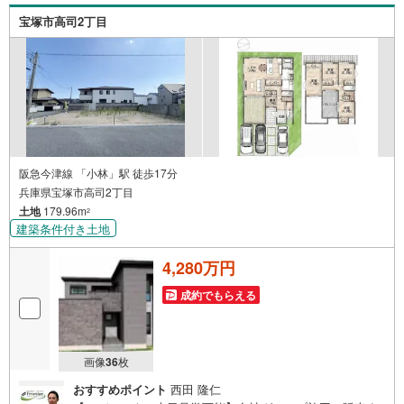
宝塚市高司2丁目
阪急今津線 「小林」駅 徒歩17分
兵庫県宝塚市高司2丁目
土地
179.96m
2
建築条件付き土地
4,280万円
成約でもらえる
画像
36
枚
おすすめポイント
西田 隆仁