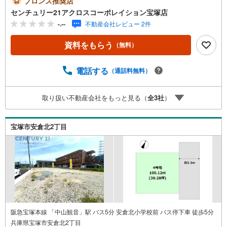
ブロンズ推奨店
ております。＝＝＝＝＝センチュリー21アクロスグループ
センチュリー21アクロスコーポレイション宝塚店
の3つの特徴＝＝＝＝＝＝■センチュリー21グループで28年
-.--
不動産会社レビュー 2件
連続No.1（1997年～2024年兵庫地区仲介実績） 西宮・尼
崎・伊丹・宝塚にて8店舗展開中。阪神間での購入や売却は
資料をもらう
（無料）
当店にお任せ下さい■お客様駐車場、キッズスペースがござ
います。 8店舗すべて駅前にございますが、お車でのお越
しも大歓迎です。 お子様連れでもご安心ください。■取り
電話する
（通話料無料）
扱い物件多数ございます。 地域密着の当店では2000万円
台の新築戸建や、1000万円台の中古マンションを始め多数
取り扱い不動産会社をもっと見る（
全
3
社
）
物件を取り扱っています。Yahoo！不動産に掲載しきれな
い物件もご紹介できます。お気軽にお問合せください。弊
社ホームページへは「C21アクロス」で検索！
宝塚市安倉北2丁目
阪急宝塚本線 「中山観音」駅 バス5分 安倉北小学校前 バス停下車 徒歩5分
兵庫県宝塚市安倉北2丁目