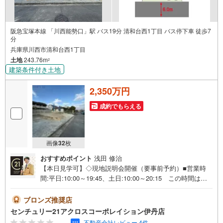
阪急宝塚本線 「川西能勢口」駅 バス19分 清和台西1丁目 バス停下車 徒歩7
分
兵庫県川西市清和台西1丁目
土地
243.76m
2
建築条件付き土地
2,350万円
成約でもらえる
画像
32
枚
おすすめポイント
浅田 修治
【本日見学可】◇現地説明会開催（要事前予約）■営業時
間:平日:10:00～19:45、土日:10:00～20:15 この時間はお
電話でのご案内がスムーズです。【物件の特徴】・断熱等
性能等級5、一次エネルギー消費量等級6、耐震等級3と安心
ブロンズ推奨店
と快適の両方が備わった住宅です。＝＝＝＝＝センチュリ
センチュリー21アクロスコーポレイション伊丹店
ー21アクロスグループの3つの特徴＝＝＝＝＝＝■センチュ
-.--
不動産会社レビュー 4件