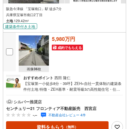
阪急今津線 「宝塚南口」駅 徒歩7分
兵庫県宝塚市南口2丁目
土地
129.42m
2
建築条件付き土地
5,980万円
成約でもらえる
画像
36
枚
おすすめポイント
西田 隆仁
【宝塚第一小徒歩8分・39坪】ZEH×自社一貫体制の建築条
件付土地 特徴・ZEH基準・耐震等級3の高性能住宅・仕入
れ.建築.販売まで自社グループ一貫体制で中間コストをカッ
ト・33坪標準設計・5スタイルから好みのデザインを選択
シルバー推奨店
可・リビング階段・スタディスペース・ファミリークロー
センチュリー21 フロンティア不動産販売 西宮店
ゼット・シューズクロークなど充実した間取り・専属FPに
-.--
不動産会社レビュー 4件
よる無料資金相談あり 立地・阪急今津線 宝塚南口駅 徒歩
7分・宝塚第一小 徒歩8分・宝梅中 徒歩20分・阪急オア
資料をもらう
（無料）