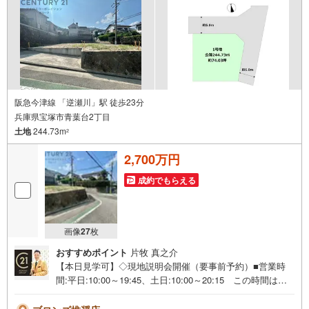
阪急今津線 「逆瀬川」駅 徒歩23分
兵庫県宝塚市青葉台2丁目
土地
244.73m
2
2,700万円
成約でもらえる
画像
27
枚
おすすめポイント
片牧 真之介
【本日見学可】◇現地説明会開催（要事前予約）■営業時
間:平日:10:00～19:45、土日:10:00～20:15 この時間はお
電話でのご案内がスムーズです。【物件の特徴】・緑豊か
な住宅地に立地する土地です。土地面積74.03坪と広々とし