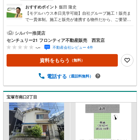
おすすめポイント
飯田 隆史
【モデルハウス本日見学可能】自社グループ施工！販売ま
で一貫体制。施工と販売が連携する物件だから、ご要望に
スピーディーに対応。設計・性能・広さ、すべてに妥協し
ない家づくり。≪特徴≫・建物価格2,000万円・北西角地に
シルバー推奨店
つき日当たり良好・施工から販売までグループ内で完結さ
センチュリー21 フロンティア不動産販売 西宮店
せることで中間コストを徹底カット・建物面積標準33坪～
-.--
不動産会社レビュー 4件
と、広さを重視される方にお勧めです≪周辺環境≫・宝塚
第一小学校まで徒歩5分・宝梅中学校まで徒歩25分・いかり
資料をもらう
（無料）
宝塚店まで徒歩5分・セブン-イレブン 宝塚南口2丁目店ま
で徒歩3分≪弊社について≫住まい探しは、各分野の専門家
と連携しながら、お客様に最適なご提案をさせていただき
電話する
（通話料無料）
ます。キッズスペースやおむつ替え台も完備しており、ご
家族皆さまで安心してご来店いただけます。お気軽にお問
い合わせください
宝塚市南口2丁目