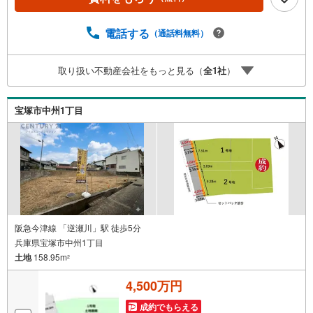
の購入や売却は当店にお任せ下さい■お客様駐車場、キッズ
スペースがございます。 8店舗すべて駅前にございます
が、お車でのお越しも大歓迎です。 お子様連れでもご安
電話する
（通話料無料）
心ください。■取り扱い物件多数ございます。 地域密着の
当店では2000万円台の新築戸建や、1000万円台の中古マン
取り扱い不動産会社をもっと見る（
全
1
社
）
ションを始め多数物件を取り扱っています。Yahoo！不動
産に掲載しきれない物件もご紹介できます。お気軽にお問
合せください。弊社ホームページへは「C21アクロス」で
宝塚市中州1丁目
検索！
阪急今津線 「逆瀬川」駅 徒歩5分
兵庫県宝塚市中州1丁目
土地
158.95m
2
4,500万円
成約でもらえる