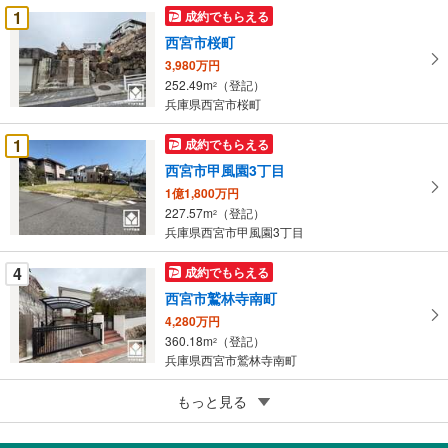
件
1
成約でもらえる
を
西宮市桜町
マ
3,980万円
イ
252.49m
（登記）
2
ペ
兵庫県西宮市桜町
ー
ジ
1
成約でもらえる
に
西宮市甲風園3丁目
保
1億1,800万円
存
227.57m
（登記）
2
す
兵庫県西宮市甲風園3丁目
る
4
成約でもらえる
西宮市鷲林寺南町
4,280万円
360.18m
（登記）
2
兵庫県西宮市鷲林寺南町
4
もっと見る
成約でもらえる
西宮市分銅町