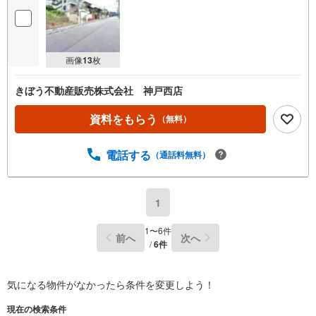
画像
13
枚
きぼう不動産販売株式会社 神戸西店
資料をもらう
（無料）
電話する
（通話料無料）
1
1
〜
6
件
前へ
次へ
/
6
件
気になる物件がなかったら
条件を変更しよう！
現在の検索条件