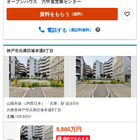
連絡ください！現地を見学される場合は「室内・現地を見
オープンハウス 六甲道営業センター
学する（無料）」ボタンよりご希望の日時をご記入いただ
けますとスムーズにご案内が可能です。◎現地のご案内に
資料をもらう
（無料）
ついて・平日や夜遅い時間帯もご案内が可能 ※定休日を除
く・経験豊富なスタッフが物件詳細を丁寧にご説明いたし
電話する
（通話料無料）
ます。・車でご自宅や最寄り駅等、ご指定の場所まで送迎
します。・チャイルドシートのご用意ございます。◎個別F
P相談会 無料物件のご紹介だけでなく住宅ローン・資金
のご相談、まずは家探しについて話を聞きたいという方も
神戸市兵庫区塚本通8丁目
大歓迎です！年間8000棟以上の限定物件を発表しているオ
ープンハウスだから出会える物件が多数ございます。ぜひ
お気軽にご連絡・ご相談ください！※限定物件:当社のみ、
もしくは当社を含めた数社でのみご紹介可能なオープンハ
ウス・ディベロップメントの物件
山陽本線（JR西日本） 「兵庫」駅 徒歩5分
兵庫県神戸市兵庫区塚本通8丁目
土地
159.62m
2
9,880万円
成約でもらえる