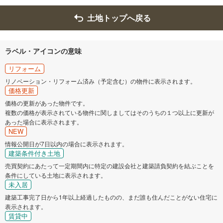
西脇市
宝塚市
土地トップへ戻る
三木市
高砂市
ラベル・アイコンの意味
川西市
小野市
リフォーム
リノベーション・リフォーム済み（予定含む）の物件に表示されます。
価格更新
三田市
加西市
価格の更新があった物件です。
複数の価格が表示されている物件に関しましてはそのうちの１つ以上に更新が
丹波篠山市
丹波市
あった場合に表示されます。
NEW
南あわじ市
朝来市
情報公開日が7日以内の場合に表示されます。
建築条件付き土地
売買契約にあたって一定期間内に特定の建設会社と建築請負契約を結ぶことを
淡路市
宍粟市
条件にしている土地に表示されます。
未入居
加東市
たつの市
建築工事完了日から1年以上経過したものの、まだ誰も住んだことがない住宅に
表示されます。
賃貸中
川辺郡猪名川町
多可郡多可町