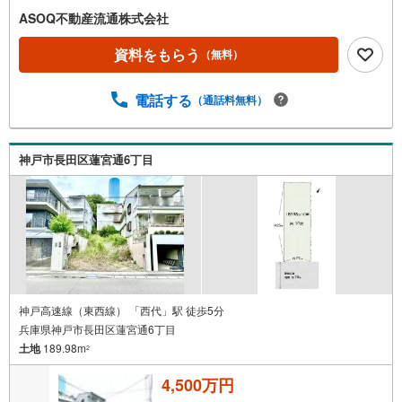
ASOQ不動産流通株式会社
資料をもらう
（無料）
電話する
（通話料無料）
神戸市長田区蓮宮通6丁目
神戸高速線（東西線） 「西代」駅 徒歩5分
兵庫県神戸市長田区蓮宮通6丁目
土地
189.98m
2
4,500万円