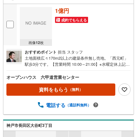
1億円
成約でもらえる
画像
12
枚
おすすめポイント
担当 スタッフ
土地面積広々170m2以上の建築条件無し売地。「西元町」
駅歩3分です。【営業時間 10:00～21:00】※水曜定休上記時
間はお電話が繋がりやすくなっております。ぜひお気軽に
ご連絡ください！現地を見学される場合は「室内・現地を
オープンハウス 六甲道営業センター
見学する（無料）」ボタンよりご希望の日時をご記入いた
だけますとスムーズにご案内が可能です。◎現地のご案内
資料をもらう
（無料）
について・平日や夜遅い時間帯もご案内が可能 ※定休日を
除く・経験豊富なスタッフが物件詳細を丁寧にご説明いた
電話する
（通話料無料）
します。・車でご自宅や最寄り駅等、ご指定の場所まで送
迎します。・チャイルドシートのご用意ございます。◎個
別FP相談会 無料物件のご紹介だけでなく住宅ローン・資
金のご相談、まずは家探しについて話を聞きたいという方
神戸市長田区大谷町3丁目
も大歓迎です！年間8000棟以上の限定物件を発表している