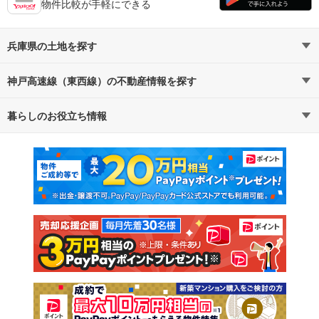
物件比較が手軽にできる
兵庫県の土地を探す
神戸高速線（東西線）の不動産情報を探す
路線・駅から探す
地域から探す
暮らしのお役立ち情報
不動産・住宅
賃貸住宅
通勤・通学時間から探す
地図から探す
マンションカタログ
教えて！住まいの先生
新築マンション
中古マンション
新築一戸建て
中古一戸建て
注文住宅
土地
売却査定