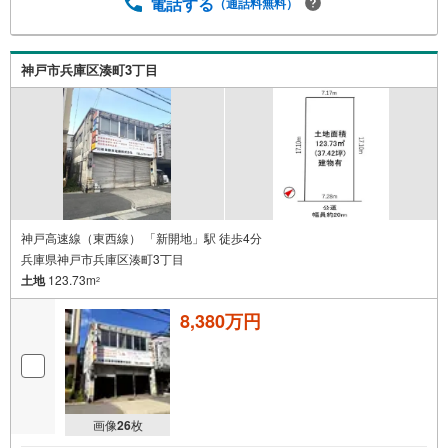
電話する
（通話料無料）
たします。・車でご自宅や最寄り駅等、ご指定の場所まで
送迎します。・チャイルドシートのご用意ございます。◎
個別FP相談会 無料物件のご紹介だけでなく住宅ローン・
資金のご相談、まずは家探しについて話を聞きたいという
神戸市兵庫区湊町3丁目
方も大歓迎です！年間8000棟以上の限定物件を発表してい
るオープンハウスだから出会える物件が多数ございます。
ぜひお気軽にご連絡・ご相談ください！※限定物件:当社の
み、もしくは当社を含めた数社でのみご紹介可能なオープ
ンハウス・ディベロップメントの物件
神戸高速線（東西線） 「新開地」駅 徒歩4分
兵庫県神戸市兵庫区湊町3丁目
土地
123.73m
2
8,380万円
画像
26
枚