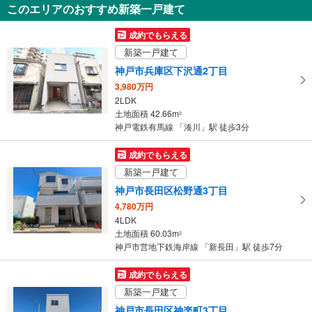
6,990万円
このエリアのおすすめ新築一戸建て
91.43m
（登記）
2
兵庫県西宮市分銅町
成約でもらえる
新築一戸建て
神戸市兵庫区下沢通2丁目
3,980万円
2LDK
土地面積 42.66m
2
神戸電鉄有馬線 「湊川」駅 徒歩3分
成約でもらえる
新築一戸建て
神戸市長田区松野通3丁目
4,780万円
4LDK
土地面積 60.03m
2
神戸市営地下鉄海岸線 「新長田」駅 徒歩7分
成約でもらえる
新築一戸建て
神戸市長田区神楽町3丁目