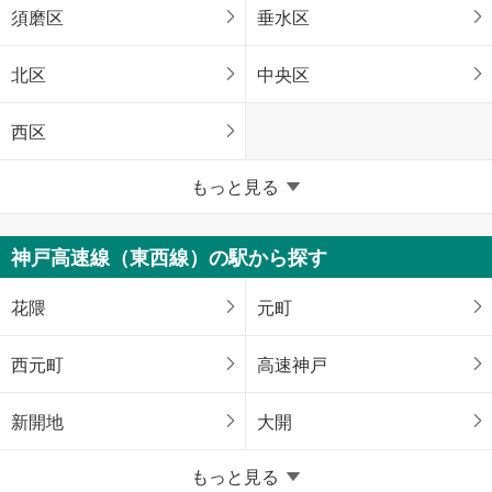
須磨区
垂水区
北区
中央区
西区
兵庫県のそのほかの地域
もっと見る
姫路市
尼崎市
神戸高速線（東西線）の駅から探す
明石市
西宮市
花隈
元町
洲本市
芦屋市
西元町
高速神戸
伊丹市
豊岡市
新開地
大開
加古川市
赤穂市
もっと見る