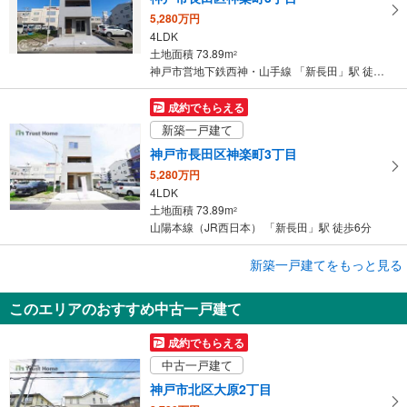
5,280万円
4LDK
土地面積 73.89m
2
神戸市営地下鉄西神・山手線 「新長田」駅 徒歩6分
成約でもらえる
新築一戸建て
神戸市長田区神楽町3丁目
5,280万円
4LDK
土地面積 73.89m
2
山陽本線（JR西日本） 「新長田」駅 徒歩6分
成約でもらえる
新築一戸建てをもっと見る
新築一戸建て
このエリアのおすすめ中古一戸建て
神戸市長田区松野通3丁目
4,980万円
成約でもらえる
4LDK
中古一戸建て
土地面積 60m
2
山陽本線（JR西日本） 「新長田」駅 徒歩5分
神戸市北区大原2丁目