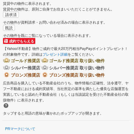
賃貸中の物件に表示されます。
賃貸中の物件は、原則ご自身でお住まいいただくことができません。
加古郡稲美町
神崎郡市川町
請求済
その物件が資料請求・お問い合わせ済みの場合に表示されます。
既読
神崎郡福崎町
揖保郡太子町
その物件を既にご覧になっている場合に表示されます。
成約でもらえる
赤穂郡上郡町
【Yahoo!不動産】物件ご成約で最大20万円相当PayPayポイントプレゼント！
の対象物件です。詳細は
プレゼント詳細
をご覧ください。
ゴールド推奨店
ゴールド推奨店 取り扱い物件
シルバー推奨店
シルバー推奨店 取り扱い物件
ブロンズ推奨店
ブロンズ推奨店 取り扱い物件
広告商品を購入している不動産会社のうち、物件情報の正確性、法令遵守、ヤ
フー不動産における成約実績等、当社所定の基準を満たした優良な店舗運営を
実践していると認めた不動産会社（もしくは当該認定を受けた不動産会社の取
扱物件）に表示されます。
タップすると用語の意味が書かれたポップアップが開きます。
PRマークについて