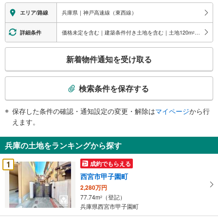
兵庫県｜神戸高速線（東西線）
エリア/路線
価格未定を含む｜建築条件付き土地を含む｜土地120
m
以上
詳細条件
2
こ
新着物件通知を受け取る
の
検
索
検索条件を保存する
条
件
保存した条件の確認・通知設定の変更・解除は
マイページ
から行
で
えます。
通
知
兵庫の土地をランキングから探す
を
受
1
成約でもらえる
け
西宮市甲子園町
取
2,280万円
る
77.74m
（登記）
2
・
兵庫県西宮市甲子園町
条