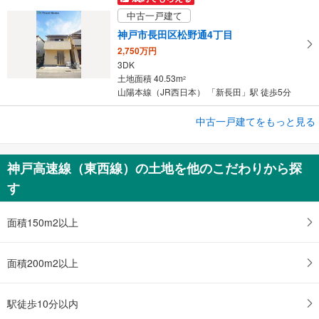
中古一戸建て
神戸市長田区松野通4丁目
2,750万円
3DK
土地面積 40.53m
2
山陽本線（JR西日本） 「新長田」駅 徒歩5分
成約でもらえる
中古一戸建てをもっと見る
中古一戸建て
神戸市須磨区禅昌寺町1丁目
神戸高速線（東西線）の土地を他のこだわりから探
2,150万円
す
3LDK
土地面積 100.86m
2
神戸市営地下鉄西神・山手線 「板宿」駅 徒歩18分
面積150m2以上
面積200m2以上
駅徒歩10分以内