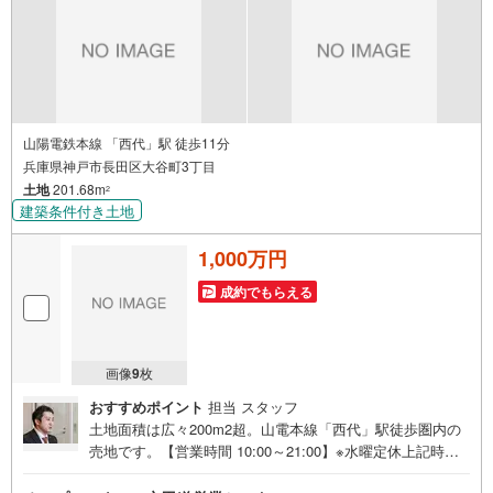
オープンハウスだから出会える物件が多数ございます。ぜ
ひお気軽にご連絡・ご相談ください！※限定物件:当社の
み、もしくは当社を含めた数社でのみご紹介可能なオープ
ンハウス・ディベロップメントの物件
山陽電鉄本線 「西代」駅 徒歩11分
兵庫県神戸市長田区大谷町3丁目
土地
201.68m
2
建築条件付き土地
1,000万円
成約でもらえる
画像
9
枚
おすすめポイント
担当 スタッフ
土地面積は広々200m2超。山電本線「西代」駅徒歩圏内の
売地です。【営業時間 10:00～21:00】※水曜定休上記時間
はお電話が繋がりやすくなっております。ぜひお気軽にご