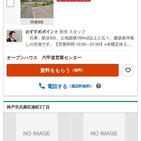
画像
5
枚
おすすめポイント
担当 スタッフ
「兵庫」駅歩5分。土地面積150m2以上と広々。建築条件無
しの売地です。【営業時間 10:00～21:00】※水曜定休上記
時間はお電話が繋がりやすくなっております。ぜひお気軽
にご連絡ください！現地を見学される場合は「室内・現地
オープンハウス 六甲道営業センター
を見学する（無料）」ボタンよりご希望の日時をご記入い
ただけますとスムーズにご案内が可能です。◎現地のご案
資料をもらう
（無料）
内について・平日や夜遅い時間帯もご案内が可能 ※定休日
を除く・経験豊富なスタッフが物件詳細を丁寧にご説明い
電話する
（通話料無料）
たします。・車でご自宅や最寄り駅等、ご指定の場所まで
送迎します。・チャイルドシートのご用意ございます。◎
個別FP相談会 無料物件のご紹介だけでなく住宅ローン・
資金のご相談、まずは家探しについて話を聞きたいという
神戸市兵庫区湊町3丁目
方も大歓迎です！年間8000棟以上の限定物件を発表してい
るオープンハウスだから出会える物件が多数ございます。
ぜひお気軽にご連絡・ご相談ください！※限定物件:当社の
み、もしくは当社を含めた数社でのみご紹介可能なオープ
ンハウス・ディベロップメントの物件