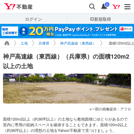
Yahoo!不動産
検索
通知
i
ログイン
ID新規取得
土地
兵庫県
神戸高速線（東西線）
面積120m2以
神戸高速線（東西線）（兵庫県）の面積120m2
以上の土地
一部の画像提供：アフロ
面積120m2以上（約36坪以上）の土地なら敷地面積にゆとりがあるので
室内に専用の収納スペースを確保することもできます。面積120m2以上
（約36坪以上）の理想の土地をYahoo!不動産で見つけましょう。