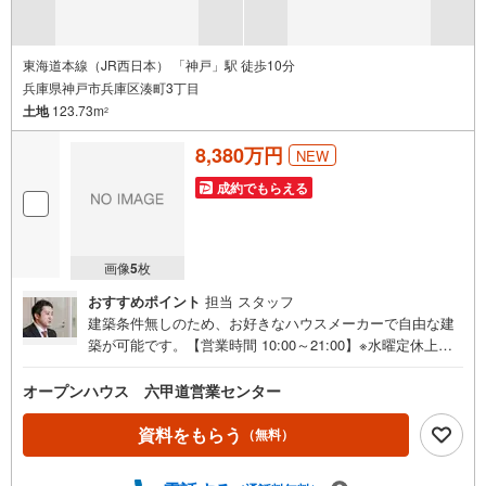
東海道本線（JR西日本） 「神戸」駅 徒歩10分
兵庫県神戸市兵庫区湊町3丁目
土地
123.73m
2
8,380万円
NEW
成約でもらえる
画像
5
枚
おすすめポイント
担当 スタッフ
建築条件無しのため、お好きなハウスメーカーで自由な建
築が可能です。【営業時間 10:00～21:00】※水曜定休上記
時間はお電話が繋がりやすくなっております。ぜひお気軽
にご連絡ください！現地を見学される場合は「室内・現地
オープンハウス 六甲道営業センター
を見学する（無料）」ボタンよりご希望の日時をご記入い
ただけますとスムーズにご案内が可能です。◎現地のご案
資料をもらう
（無料）
内について・平日や夜遅い時間帯もご案内が可能 ※定休日
を除く・経験豊富なスタッフが物件詳細を丁寧にご説明い