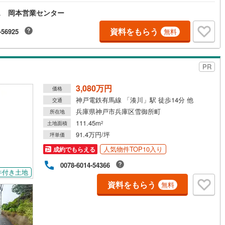
。ぜひお気軽にご連絡ください！現地を見学される場合は「室内・現地を
ス 岡本営業センター
する（無料）」ボタンよりご希望の日時をご記入いただけますとスムーズ
案内が可能です。◎現地のご案内について・平日や夜遅い時間帯もご案内
能 ※定休日を除く・経験豊富なスタッフが物件詳細を丁寧にご説明いたし
資料をもらう
-56925
無料
。・車でご自宅や最寄り駅等、ご指定の場所まで送迎します。・チャイル
ートのご用意ございます。◎個別FP相談会 無料物件のご紹介だけでなく
ローン・資金のご相談、まずは家探しについて話を聞きたいという方も大
です！年間8000棟以上の限定物件を発表しているオープンハウスだから出
PR
る物件が多数ございます。ぜひお気軽にご連絡・ご相談ください！※限定物
当社のみ、もしくは当社を含めた数社でのみご紹介可能なオープンハウス・
3,080万円
価格
ベロップメントの物件
神戸電鉄有馬線 「湊川」駅 徒歩14分 他
交通
兵庫県神戸市兵庫区雪御所町
所在地
111.45m
土地面積
2
91.4万円/坪
坪単価
人気物件TOP10入り
成約でもらえる
0078-6014-54366
件付き土地
資料をもらう
無料