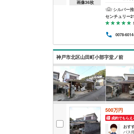
画像
36
枚
さ、
諦め
シルバー推
ルー
センチュリー2
「性
・家
生涯
0078-6014
適な
用ま
将来
中で
神戸市北区山田町小部字堂ノ前
500万円
成約でもらえ
おす
バス