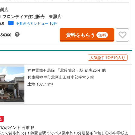
すべてに妥協しない家づくり。～自社ブランド物件:建売価格で「理想」を
ない住まい～■なぜ建売価格で「理想」が叶うのか？ 施工から販売までグ
奨店
プ内で完結させることで中間コストを徹底カット。その分を「広さ」と
1 フロンティア住宅販売 東灘店
能」に還元しました■「お金の理想」も諦めない。専属FPによる無料相談
不動産会社レビュー 16件
5.0
計の「見える化」で安心を 教育費や老後資金など将来の出費を数値化。一
の家計シミュレーションを作成します。 ・プロならではのアドバイス 「最
資料をもらう
-54366
無料
銀行は？」「今の年収で大丈夫？」といった疑問から住宅ローンの最大活
で、家計を守る具体的なプランをご提案「自分らしい家」と「安心できる
」どちらもフロンティアで叶えませんか？当日の現地見学・FP相談も受付
す
人気物件TOP10入り
神戸電鉄有馬線 「北鈴蘭台」駅 徒歩25分 他
兵庫県神戸市北区山田町小部字堂ノ前
土地
107.77m
2
る
すめポイント
高市 良
停まで徒歩約5分！鈴蘭台駅までバス乗車約13分建築条件無し◎小中学校ま