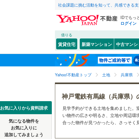
社会課題に挑む活動を知って、共感できる支
IDでもっ
ログイン
借りる
北海道
JR
北海道
東海道本線
こだわり条件
配置、向き、
賃貸住宅
新築マンション
中古マンシ
加古川線
(
前道6m
神戸市
東灘区
(
3
東北
青森
赤穂線
(
0
)
(
12
)
(
3
)
(
0
平坦地
（
長田区
(
8
関東
東京
山陽新幹
Yahoo!不動産トップ
土地
兵庫県
北区
(
2
)
販売、価格、
信越・北陸
新潟
地下鉄
神戸市営
更地渡し
兵庫県のそのほ
姫路市
(
2
神戸電鉄有馬線（兵庫県）
(
0
)
(
0
)
(
2
かの地域
西宮市
(
1
東海
愛知
私鉄・その他
阪急神戸
お気に入りから資料請求
見学予約ができる土地を集めました。
立地
い物件の広さや明るさ、立地や周辺環
伊丹市
(
6
阪急甲陽
気になる物件を
最寄りの
合った物件が見つかったら、さっそく
近畿
大阪
お気に入りに
加古川市
阪神武庫
追加してみましょう
オンライン対