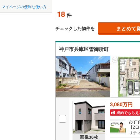
中国
鳥取
宝塚市
(
8
神戸電鉄
マイページの便利な使い方
オンライ
18
件
川西市
神戸電鉄
(
7
四国
徳島
神戸高速
加西市
(
1
まとめて
オンライ
チェックした物件を
九州・沖縄
福岡
神戸市営
丹波市
(
2
神戸市兵庫区雪御所町
智頭急行
(
淡路市
(
1
たつの市
0
0
0
0
0
0
該当物件
該当物件
該当物件
該当物件
該当物件
該当物件
件
件
件
件
件
件
加古郡稲
神崎郡福
赤穂郡上
3,080万円
美方郡新
成約でもらえ
おす
【Z
リテ
画像
36
枚
で冷