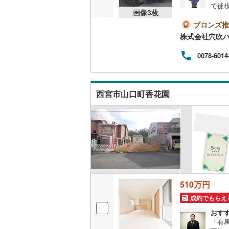
で徒
画像
3
枚
問い
ブロンズ推
株式会社穴吹
0078-6014
西宮市山口町香花園
510万円
成約でもらえ
おす
「有