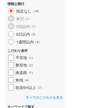
情報公開日
指定なし
（
18
）
本日
（
0
）
3日以内
（
0
）
5日以内
（
3
）
1週間以内
（
3
）
こだわり条件
平坦地
（
1
）
整形地
（
2
）
南道路
（
1
）
角地
（
4
）
前道6m以上
（
7
）
すべてのこだわりを見る
キーワードで探す