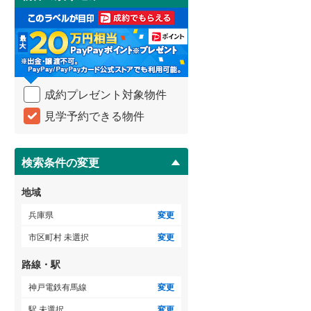
け
取
る
・
条
件
を
成約プレゼント対象物件
マ
イ
見学予約できる物件
ペ
ー
ジ
に
検索条件の変更
保
存
地域
す
る
兵庫県
変更
市区町村 未選択
変更
路線・駅
神戸電鉄有馬線
変更
駅 未選択
変更