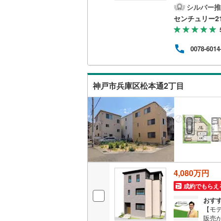
可能
シルバー推
約6
センチュリー2
1分
DK
す・
0078-6014
神戸市兵庫区松本通2丁目
4,080万円
成約でもらえ
おす
【モ
販売