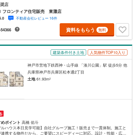
＜立地＞・JR山陽本線「鷹取駅」まで徒歩約5分・駒ヶ林小学校まで徒歩
奨店
分・駒ヶ林中学校まで徒歩約8分・スーパー「ライフ 鷹取店」まで徒歩約1
1 フロンティア住宅販売 東灘店
・コンビニ「ローソンストア100 長田鷹取店」まで徒歩約5分＜特徴＞・L
不動産会社レビュー 16件
5.0
広々20帖・駐車2台可能・南東、北東角地！前道ゆったり6m以上ございま
通勤通学にも便利な3WAYアクセス可能！
資料をもらう
-54366
無料
建築条件付き土地
人気物件TOP10入り
神戸市営地下鉄西神・山手線 「湊川公園」駅 徒歩5分 他
兵庫県神戸市兵庫区松本通2丁目
土地
61.93m
2
る
すめポイント
高橋 佑斗
デルハウス本日見学可能】自社グループ施工！販売まで一貫体制。施工と
が連携する物件だから、ご要望にスピーディーに対応。設計・性能・広