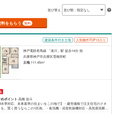
島根
岡山
広島
山口
8
)
三木市
(
1
)
有馬線
(
18
)
神戸電鉄三田線
(
19
)
ン内見(相談)可
（
2
）
IT重説可
（
0
）
並び替え
公園都市線
2
)
(
6
)
小野市
山陽電鉄本線
(
0
)
(
45
)
香川
愛媛
高知
保存した条件を見る
線（東西線）
(
12
)
神戸高速線（南北線）
(
13
)
)
丹波篠山市
(
0
)
資料をもらう
ン対応とは？
無料
佐賀
長崎
熊本
大分
地下鉄北神線
(
0
)
神戸新交通六甲アイランド線
(
11
)
)
南あわじ市
(
0
)
0
)
京都丹後鉄道宮豊線
(
0
)
建築条件付き土地
人気物件TOP10入り
)
宍粟市
(
0
)
(
0
)
川辺郡猪名川町
(
1
)
神戸電鉄有馬線 「湊川」駅 徒歩14分 他
この条件で検索する
この条件で検索する
この条件で検索する
この条件で検索する
この条件で検索する
この条件で検索する
市区町村以下を選択
市区町村を選択す
駅を選択する
兵庫県神戸市兵庫区雪御所町
美町
(
0
)
加古郡播磨町
(
0
)
土地
111.45m
2
崎町
(
0
)
神崎郡神河町
(
0
)
郡町
(
0
)
佐用郡佐用町
(
0
)
温泉町
(
0
)
る
すめポイント
高橋 佑斗
EH水準対応、未来基準の住まいをこの地で】・建売価格で注文住宅のクオ
ィを。賢く買うならこの1区画。・食洗機・浴室乾燥機対応・高気密高断熱
暖房効率 で光熱費削減・今だからこそできる自由設計で設備・カラー選択