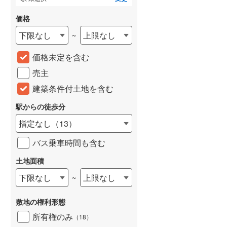
価格
下限なし
上限なし
~
価格未定を含む
売主
建築条件付土地を含む
駅からの徒歩分
指定なし
（
13
）
バス乗車時間も含む
土地面積
下限なし
上限なし
~
敷地の権利形態
所有権のみ
（
18
）