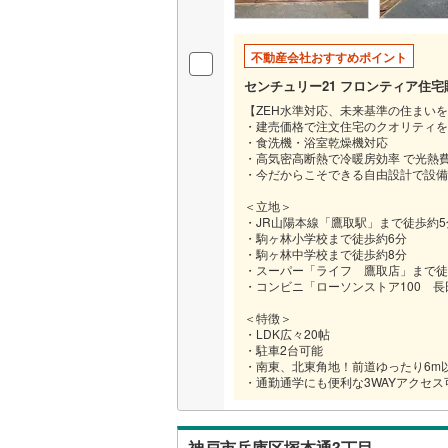
不動産会社おすすめポイント
センチュリー21 フロンティア住
【ZEH水準対応、未来基準の住まい
・建売価格で注文住宅のクオリティを
・食洗機・浴室乾燥機対応
・高気密高断熱で冷暖房効率 で光熱
・今だからこそできる自由設計で設備
＜立地＞
・JR山陽本線「鷹取駅」まで徒歩約5
・駒ヶ林小学校まで徒歩約6分
・駒ヶ林中学校まで徒歩約8分
・スーパー「ライフ 鷹取店」まで徒
・コンビニ「ローソンストア100 長
＜特徴＞
・LDK広々20帖
・駐車2台可能
・南東、北東角地！前道ゆったり6m
・通勤通学にも便利な3WAYアクセス
神戸市兵庫区塚本通3丁目