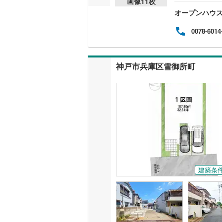
画像
11
枚
ます
オープンハウ
見学
にご
が可
0078-6014
ます
ドシ
住宅
神戸市兵庫区雪御所町
歓迎
会え
件:
ディ
建築条