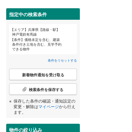
高砂市
(
1
)
神戸電鉄粟生線
(
2
)
三田市
山陽電鉄網干線
(
1
)
(
9
)
指定中の検索条件
神戸新交通ポートアイランド線
(
0
)
養父市
(
0
)
詳しく見る
エリア
兵庫県【路線・駅】
宮崎
鹿児島
沖縄
神戸電鉄有馬線
北条鉄道
(
1
)
朝来市
(
0
)
条件
価格未定を含む、建築
条件付き土地を含む、見学予約
加東市
(
1
)
できる物件
多可郡多可町
(
0
)
条件をリセットする
する
る
条件をリセットする
条件をリセットする
条件をリセットする
条件をリセットする
条件をリセットする
条件をリセットする
神崎郡市川町
(
0
)
こ
新着物件通知を受け取る
の
揖保郡太子町
(
0
)
検
索
検索条件を保存する
美方郡香美町
(
0
)
条
件
保存した条件の確認・通知設定の
で
変更・解除は
マイページ
から行え
通
ます。
知
を
受
物件の絞り込み