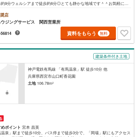
歩約9分ウェルシアまで徒歩約6分◎とても静かな地域です＾＾お気軽にお
合わせください！
奨店
ハウジングサービス 関西営業所
資料をもらう
-56814
無料
建築条件付き土地
神戸電鉄有馬線 「有馬温泉」駅 徒歩10分 他
兵庫県西宮市山口町香花園
土地
106.78m
2
る
すめポイント
宮本 昌英
馬温泉」駅まで徒歩10分、バス停まで徒歩3分で、「岡場」駅にもアクセス