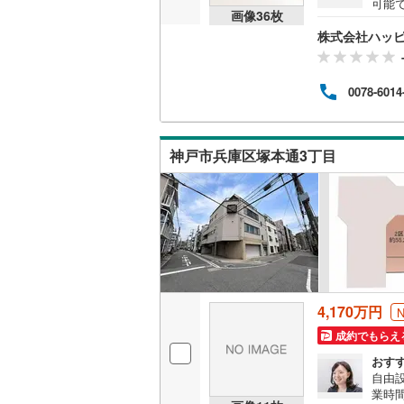
可能
画像
36
枚
まれ
株式会社ハッ
子さ
で、
0078-6014
神戸市兵庫区塚本通3丁目
4,170万円
成約でもらえ
おす
自由
業時間