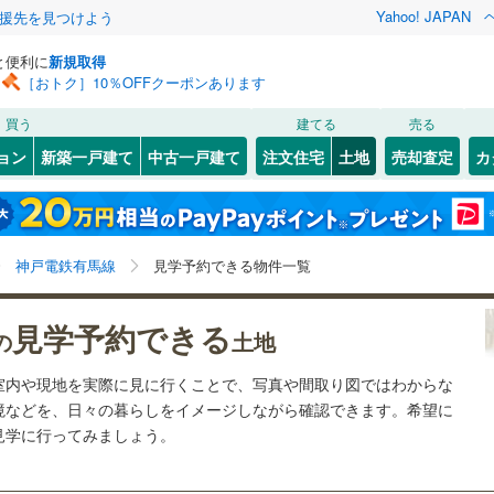
Yahoo! JAPAN
援先を見つけよう
と便利に
新規取得
［おトク］10％OFFクーポンあります
検索条件を保存しました
買う
建てる
売る
（JR西日本）
(
163
)
福知山線
(
166
)
建ち方、日当たり
ョン
新築一戸建て
中古一戸建て
注文住宅
土地
売却査定
カ
この検索条件の新着物件通知は、
マイページ
から設定できます。
9
)
播但線
(
15
)
以上
（
7
）
角地
（
4
）
0
)
灘区
(
19
)
岩手
宮城
秋田
山形
山陰本線
(
1
)
山の街
)
(
2
)
(
1
)
(
1
)
(
0
)
(
0
)
1
）
整形地
（
2
）
)
須磨区
(
19
)
(
0
)
兵庫県、神戸電鉄有馬線、価格未定を含む、建築条件付
神奈川
埼玉
千葉
茨城
線
(
18
)
神戸電鉄有馬線
見学予約できる物件一覧
中央区
(
3
)
き土地を含む、見学予約できる物件
契約、入居関連など
長野
富山
石川
福井
地下鉄西神・山手線
(
36
)
神戸市営地下鉄海岸線
(
6
)
見学予約できる
（
0
）
第一種低層住居専用地域
（
3
）
8
)
尼崎市
(
127
)
の
土地
)
閉じる
閉じる
お気に入りリストを見る
お気に入りリストを見る
閉じる
閉じる
27
)
洲本市
(
1
)
岐阜
静岡
三重
本線
(
184
)
阪急今津線
(
123
)
室内や現地を実際に見に行くことで、写真や間取り図ではわからな
検索条件を保存する
境などを、日々の暮らしをイメージしながら確認できます。希望に
7
)
相生市
(
0
)
線
(
52
)
阪急宝塚本線
(
104
)
マイページ
駅が始発駅
（
0
）
海まで2km以内
（
0
）
見学に行ってみましょう。
兵庫
京都
滋賀
奈良
(
10
)
赤穂市
(
0
)
川線
(
31
)
阪神なんば線
(
23
)
応