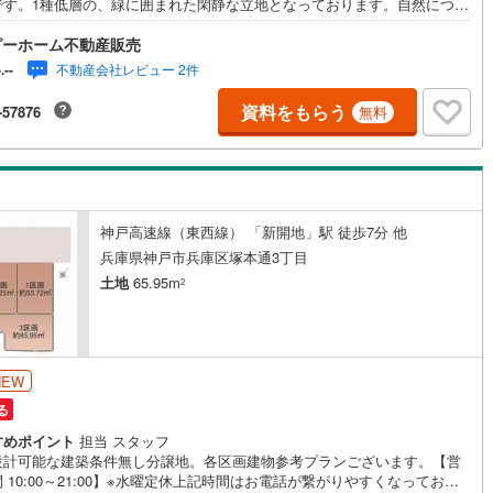
です。1種低層の、緑に囲まれた閑静な立地となっております。自然につつ
、四季を感じながら暮らせるのどかな住宅街ですので、過ごしやすく、お
ピーホーム不動産販売
まの情操教育にも良いかもしれません。自由設計に対応しておりますの
こだわりのおうちをお建て下さいませ。
不動産会社レビュー 2件
-.--
資料をもらう
-57876
無料
神戸高速線（東西線） 「新開地」駅 徒歩7分 他
兵庫県神戸市兵庫区塚本通3丁目
土地
65.95m
2
NEW
る
すめポイント
担当 スタッフ
設計可能な建築条件無し分譲地。各区画建物参考プランございます。【営
 10:00～21:00】※水曜定休上記時間はお電話が繋がりやすくなっており