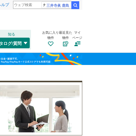
ヘルプ
三井寺眞 鹿島
検索
お気に入り
最近見た
マイ
知る
物件
物件
ページ
山陽本線（JR西日本）
(
64
)
タログ/質問
姫新線
(
13
)
南道路
（
1
）
兵庫区
(
15
)
福島
東西線
(
13
)
(
1
)
(
1
)
(
1
)
古家あり
（
8
）
垂水区
(
4
)
栃木
群馬
山梨
西区
(
3
)
明石市
(
14
)
芦屋市
(
16
)
阪急伊丹線
(
86
)
豊岡市
(
0
)
阪神本線
(
150
)
小学校まで1km以内
（
2
）
和歌山
西脇市
(
0
)
能勢電鉄妙見線
(
76
)