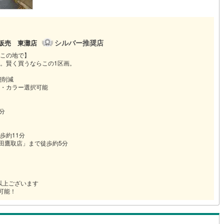
シルバー推奨店
宅販売 東灘店
をこの地で】
。賢く買うならこの1区画。
費削減
・カラー選択可能
分
歩約11分
田鷹取店」まで徒歩約5分
以上ございます
可能！