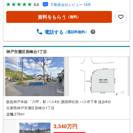
施工から販売までグループ内で完結させることで中間コス
5.0
不動産会社レビュー 16件
トを徹底カット。その分を「広さ」と「性能」に還元しま
した■「お金の理想」も諦めない。専属FPによる無料相談
資料をもらう
（無料）
・家計の「見える化」で安心を 教育費や老後資金など将来
の出費を数値化。一生涯の家計シミュレーションを作成し
ます。 ・プロならではのアドバイス 「最適な銀行は？」
電話する
（通話料無料）
「今の年収で大丈夫？」といった疑問から住宅ローンの最
大活用まで、家計を守る具体的なプランをご提案「自分ら
しい家」と「安心できる将来」どちらもフロンティアで叶
神戸市灘区長峰台1丁目
えませんか？当日の現地見学・FP相談も受付中です
阪急神戸本線 「六甲」駅 バス4分 護国神社前 バス停下車 徒歩8分
兵庫県神戸市灘区長峰台1丁目
土地
276m
2
3,340万円