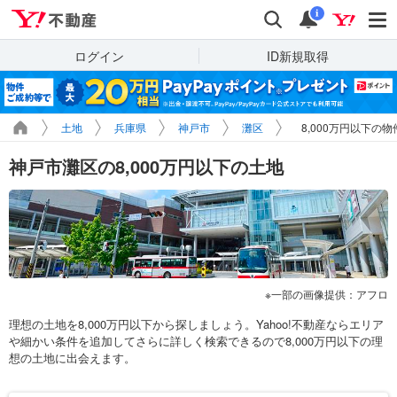
Yahoo!不動産
検索
通知
i
ログイン
ID新規取得
土地
兵庫県
神戸市
灘区
8,000万円以下の
神戸市灘区の8,000万円以下の土地
一部の画像提供：アフロ
理想の土地を8,000万円以下から探しましょう。Yahoo!不動産ならエリア
や細かい条件を追加してさらに詳しく検索できるので8,000万円以下の理
想の土地に出会えます。