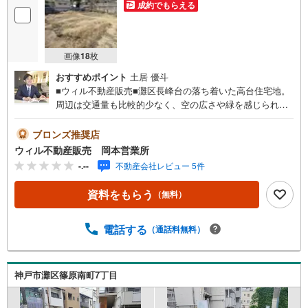
成約でもらえる
画像
18
枚
おすすめポイント
土居 優斗
■ウィル不動産販売■灘区長峰台の落ち着いた高台住宅地。
周辺は交通量も比較的少なく、空の広さや緑を感じられる
街並み。フラット立地ではありませんが、開放感や落ち着
いて過ごせる住環境を求める方におすすめです。宝塚で創
ブロンズ推奨店
業30年！東証上場のウィルで安心取引！定休日無！キッズ
ウィル不動産販売 岡本営業所
スペース有！オンライン相談対応！平日特典！一緒にあな
-.--
不動産会社レビュー 5件
たにとってベストなお住まいを探しましょう！弊社は神
戸・阪神間北摂・大阪市内に12店舗構えております。お住
資料をもらう
（無料）
まいのご購入に欠かせない住宅ローンの専門部署や、中古
物件には欠かせないリフォームの専門部署がございますの
で、連携してお客様を各方面からサポートさせていただき
電話する
（通話料無料）
ます。＝＝＝＝＝＝＝＝＝＝＝＝＝＝＝＝＝＝＝【営業時
間 10:00～19:00】（定休日なし）上記時間はお電話が繋が
りやすくなっております。ぜひお気軽にご連絡下さい！現
神戸市灘区篠原南町7丁目
地を見学される場合は「室内・現地を見学する（無料）」
ボタンよりご希望の日時をご記入いただけますとスムーズ