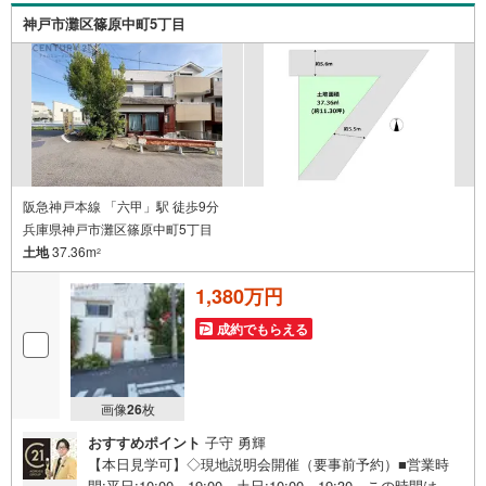
っています。Yahoo！不動産に掲載しきれない物件もご紹
神戸市灘区篠原中町5丁目
介できます。
阪急神戸本線 「六甲」駅 徒歩9分
兵庫県神戸市灘区篠原中町5丁目
土地
37.36m
2
1,380万円
成約でもらえる
画像
26
枚
おすすめポイント
子守 勇輝
【本日見学可】◇現地説明会開催（要事前予約）■営業時
間:平日:10:00～19:00、土日:10:00～19:30 この時間はお