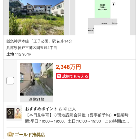
ご購入に欠かせない住宅ローンの専門部署や、中古物件には欠かせないリ
フォームの専門部署がございますので、連携してお客様を各方面からサポ
ートさせていただきます。
＝＝＝＝＝＝＝＝＝＝＝＝＝＝＝＝＝＝＝
【営業時間 10:00～19:00】（定休日なし）
上記時間はお電話が繋がりやすくなっております。ぜひお気軽にご連絡下
さい！
阪急神戸本線 「王子公園」駅 徒歩14分
現地を見学される場合は「室内・現地を見学する（無料）」ボタンより
兵庫県神戸市灘区国玉通4丁目
ご希望の日時をご記入いただけますとスムーズにご案内が可能です。
土地
112.96m
2
2,348万円
成約でもらえる
画像
21
枚
おすすめポイント
西岡 正人
【本日見学可】◇現地説明会開催（要事前予約）■営業時
間:平日:10:00～19:00、土日:10:00～19:30 この時間はお
電話でのご案内がスムーズです。【物件の特徴】・建築条
件ございません。お好みの工務店・ハウスメーカーで建築
ゴールド推奨店