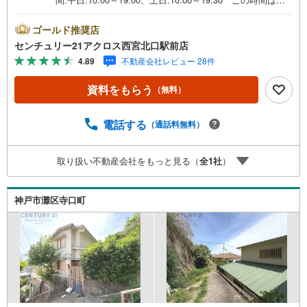
電話でのご案内がスムーズです。【物件の特徴】・阪急
「六甲」駅徒歩9分の角地になります。陽当たり通風良好な
ゴールド推奨店
立地です。○センチュリー21アクロスグループの3つの特徴
センチュリー21アクロス西宮北口駅前店
○■センチュリー21グループで28年連続No.1（1997年～202
4.89
不動産会社レビュー 28件
4年兵庫地区仲介実績） 西宮・尼崎・伊丹・宝塚にて8店
舗展開中。阪神間での購入や売却は当店にお任せ下さい■お
資料をもらう
（無料）
客様駐車場、キッズスペースがございます。 8店舗すべて
駅前にございますが、お車でのお越しも大歓迎です。 お
子様連れでもご安心ください。■取り扱い物件多数ございま
電話する
（通話料無料）
す。 地域密着の当店では2000万円台の新築戸建や、1000
万円台の中古マンションを始め多数物件を取り扱っていま
取り扱い不動産会社をもっと見る（
全
1
社
）
す。Yahoo！不動産に掲載しきれない物件もご紹介できま
す。お気軽にお問合せください。弊社ホームページへは
「C21アクロス」で検索！
神戸市灘区寺口町