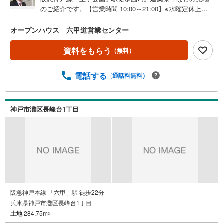
のご紹介です。【営業時間 10:00～21:00】※水曜定休上記
時間はお電話が繋がりやすくなっております。ぜひお気軽
にご連絡ください！現地を見学される場合は「室内・現地
オープンハウス 六甲道営業センター
を見学する（無料）」ボタンよりご希望の日時をご記入い
ただけますとスムーズにご案内が可能です。◎現地のご案
資料をもらう
（無料）
内について・平日や夜遅い時間帯もご案内が可能 ※定休日
を除く・経験豊富なスタッフが物件詳細を丁寧にご説明い
電話する
（通話料無料）
たします。・車でご自宅や最寄り駅等、ご指定の場所まで
送迎します。・チャイルドシートのご用意ございます。◎
個別FP相談会 無料物件のご紹介だけでなく住宅ローン・
資金のご相談、まずは家探しについて話を聞きたいという
神戸市灘区長峰台1丁目
方も大歓迎です！年間8000棟以上の限定物件を発表してい
るオープンハウスだから出会える物件が多数ございます。
ぜひお気軽にご連絡・ご相談ください！※限定物件:当社の
み、もしくは当社を含めた数社でのみご紹介可能なオープ
ンハウス・ディベロップメントの物件
阪急神戸本線 「六甲」駅 徒歩22分
兵庫県神戸市灘区長峰台1丁目
土地
284.75m
2