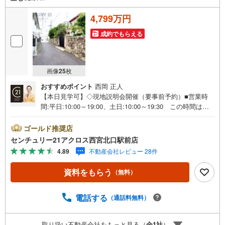
4,799万円
成約でもらえる
画像
25
枚
おすすめポイント
西岡 正人
【本日見学可】◇現地説明会開催（要事前予約）■営業時
間:平日:10:00～19:00、土日:10:00～19:30 この時間はお
電話でのご案内がスムーズです。【物件の特徴】・阪急神
戸線「王子公園」駅より徒歩12分の、戸建が立ち並ぶ住宅
ゴールド推奨店
街に立地。建築条件無しの分譲地、全2区画。○センチュリ
センチュリー21アクロス西宮北口駅前店
ー21アクロスグループの3つの特徴○■センチュリー21グル
4.89
不動産会社レビュー 28件
ープで28年連続No.1（1997年～2024年兵庫地区仲介実績）
西宮・尼崎・伊丹・宝塚にて8店舗展開中。阪神間での購
資料をもらう
（無料）
入や売却は当店にお任せ下さい■お客様駐車場、キッズスペ
ースがございます。 8店舗すべて駅前にございますが、お
車でのお越しも大歓迎です。 お子様連れでもご安心くだ
電話する
（通話料無料）
さい。■取り扱い物件多数ございます。 地域密着の当店で
は2000万円台の新築戸建や、1000万円台の中古マンション
取り扱い不動産会社をもっと見る（
全
1
社
）