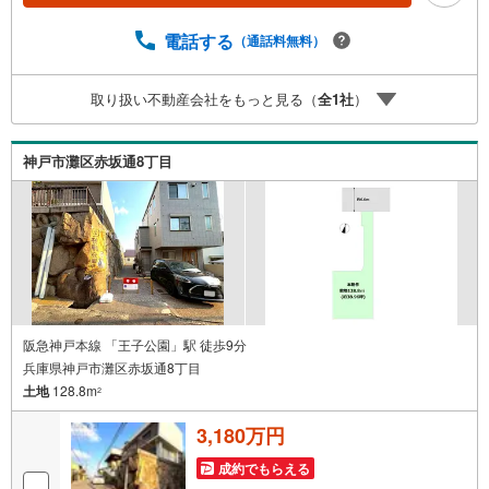
ースがございます。 8店舗すべて駅前にございますが、お
車でのお越しも大歓迎です。 お子様連れでもご安心くだ
電話する
（通話料無料）
さい。■取り扱い物件多数ございます。 地域密着の当店で
は2000万円台の新築戸建や、1000万円台の中古マンション
取り扱い不動産会社をもっと見る（
全
1
社
）
を始め多数物件を取り扱っています。Yahoo！不動産に掲
載しきれない物件もご紹介できます。お気軽にお問合せく
ださい。弊社ホームページへは「C21アクロス」で検索！
神戸市灘区赤坂通8丁目
阪急神戸本線 「王子公園」駅 徒歩9分
兵庫県神戸市灘区赤坂通8丁目
土地
128.8m
2
3,180万円
成約でもらえる