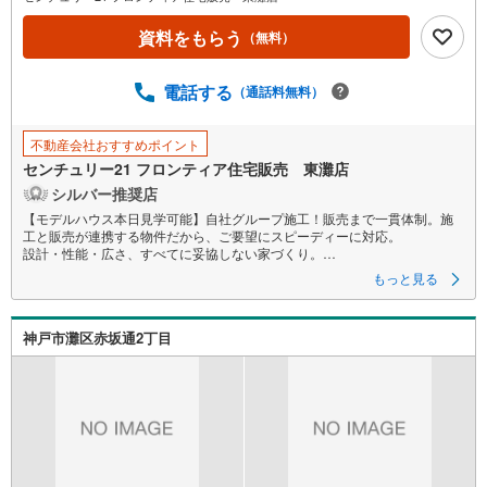
ペ
資料をもらう
（無料）
ー
ジ
に
電話する
（通話料無料）
保
存
不動産会社おすすめポイント
す
センチュリー21 フロンティア住宅販売 東灘店
る
シルバー推奨店
【モデルハウス本日見学可能】自社グループ施工！販売まで一貫体制。施
工と販売が連携する物件だから、ご要望にスピーディーに対応。
設計・性能・広さ、すべてに妥協しない家づくり。
もっと見る
～自社ブランド物件:建売価格で「理想」を諦めない住まい～
■なぜ建売価格で「理想」が叶うのか？
神戸市灘区赤坂通2丁目
施工から販売までグループ内で完結させることで中間コストを徹底カッ
ト。その分を「広さ」と「性能」に還元しました
■「お金の理想」も諦めない。専属FPによる無料相談
・家計の「見える化」で安心を
教育費や老後資金など将来の出費を数値化。一生涯の家計シミュレーショ
ンを作成します。
・プロならではのアドバイス