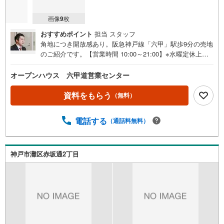
画像
9
枚
おすすめポイント
担当 スタッフ
角地につき開放感あり。阪急神戸線「六甲」駅歩9分の売地
のご紹介です。【営業時間 10:00～21:00】※水曜定休上記
時間はお電話が繋がりやすくなっております。ぜひお気軽
にご連絡ください！現地を見学される場合は「室内・現地
オープンハウス 六甲道営業センター
を見学する（無料）」ボタンよりご希望の日時をご記入い
ただけますとスムーズにご案内が可能です。◎現地のご案
資料をもらう
（無料）
内について・平日や夜遅い時間帯もご案内が可能 ※定休日
を除く・経験豊富なスタッフが物件詳細を丁寧にご説明い
電話する
（通話料無料）
たします。・車でご自宅や最寄り駅等、ご指定の場所まで
送迎します。・チャイルドシートのご用意ございます。◎
個別FP相談会 無料物件のご紹介だけでなく住宅ローン・
資金のご相談、まずは家探しについて話を聞きたいという
神戸市灘区赤坂通2丁目
方も大歓迎です！年間8000棟以上の限定物件を発表してい
るオープンハウスだから出会える物件が多数ございます。
ぜひお気軽にご連絡・ご相談ください！※限定物件:当社の
み、もしくは当社を含めた数社でのみご紹介可能なオープ
ンハウス・ディベロップメントの物件