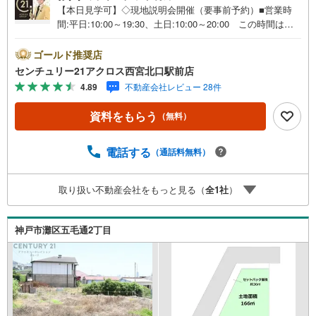
【本日見学可】◇現地説明会開催（要事前予約）■営業時
間:平日:10:00～19:30、土日:10:00～20:00 この時間はお
電話でのご案内がスムーズです。【物件の特徴】・建築条
件ございません。お好みの工務店・ハウスメーカーで建築
ゴールド推奨店
が可能です、現状でのお引渡しとなる物件になります。○セ
センチュリー21アクロス西宮北口駅前店
ンチュリー21アクロスグループの3つの特徴○■センチュリ
4.89
不動産会社レビュー 28件
ー21グループで28年連続No.1（1997年～2024年兵庫地区仲
介実績） 西宮・尼崎・伊丹・宝塚にて8店舗展開中。阪神
資料をもらう
（無料）
間での購入や売却は当店にお任せ下さい■お客様駐車場、キ
ッズスペースがございます。 8店舗すべて駅前にございま
すが、お車でのお越しも大歓迎です。 お子様連れでもご
電話する
（通話料無料）
安心ください。■取り扱い物件多数ございます。 地域密着
の当店では2000万円台の新築戸建や、1000万円台の中古マ
取り扱い不動産会社をもっと見る（
全
1
社
）
ンションを始め多数物件を取り扱っています。Yahoo！不
動産に掲載しきれない物件もご紹介できます。お気軽にお
問合せください。弊社ホームページへは「C21アクロス」
神戸市灘区五毛通2丁目
で検