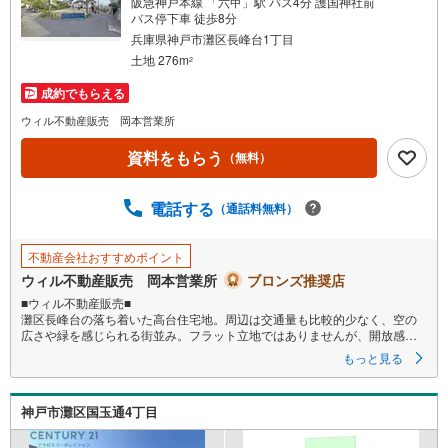
阪急神戸本線 「六甲」駅 バス4分 護国神社前
バス停下車 徒歩8分
兵庫県神戸市灘区長峰台1丁目
土地 276m
2
成約でもらえる
ウィル不動産販売 岡本営業所
資料をもらう
（無料）
電話する
（通話料無料）
不動産会社おすすめポイント
ウィル不動産販売 岡本営業所
ブロンズ推奨店
■ウィル不動産販売■
灘区長峰台の落ち着いた高台住宅地。周辺は交通量も比較的少なく、空の
広さや緑を感じられる街並み。フラット立地ではありませんが、開放感や
落ち着いて過ごせる住環境を求める方におすすめです。
もっと見る
宝塚で創業30年！東証上場のウィルで安心取引！定休日無！キッズスペー
ス有！オンライン相談対応！平日特典！一緒にあなたにとってベストなお
神戸市灘区国玉通4丁目
住まいを探しましょう！
弊社は神戸・阪神間北摂・大阪市内に12店舗構えております。お住まいの