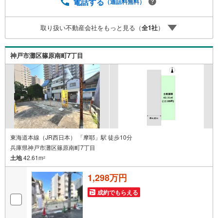
越しも大歓迎です。 お子様連れでもご安心ください。■取
電話する
（通話料無料）
り扱い物件多数ございます。 地域密着の当店では2000万
円台の新築戸建や、1000万円台の中古マンションを始め多
取り扱い不動産会社をもっと見る（
全
1
社
）
数物件を取り扱っています。Yahoo！不動産に掲載しきれ
ない物件もご紹介できます。お気軽にお問合せください。
弊社ホームページへは「C21アクロス」で検索！
神戸市灘区篠原南町7丁目
東海道本線（JR西日本） 「摩耶」駅 徒歩10分
兵庫県神戸市灘区篠原南町7丁目
土地
42.61m
2
1,298万円
成約でもらえる