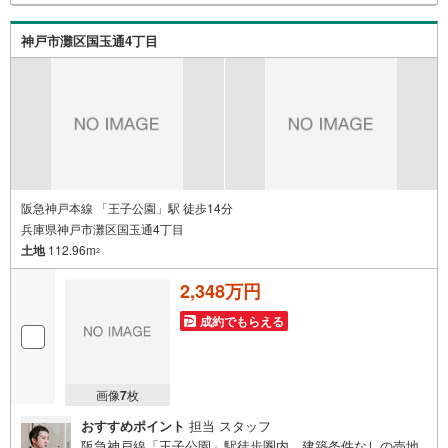
います。◎個別FP相談会 無料物件のご紹介だけでなく住
宅ローン・資金のご相談、まずは家探しについて話を聞き
神戸市灘区国玉通4丁目
たいという方も大歓迎です！年間8000棟以上の限定物件を
発表しているオープンハウスだから出会える物件が多数ご
ざいます。ぜひお気軽にご連絡・ご相談ください！※限定物
件:当社のみ、もしくは当社を含めた数社でのみご紹介可能
なオープンハウス・ディベロップメントの物件
阪急神戸本線 「王子公園」駅 徒歩14分
兵庫県神戸市灘区国玉通4丁目
土地
112.96m
2
2,348万円
成約でもらえる
画像
7
枚
おすすめポイント
担当 スタッフ
阪急神戸線「王子公園」駅徒歩圏内。建築条件なしの売地