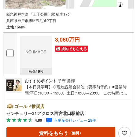
阪急神戸本線 「王子公園」駅 徒歩17分
兵庫県神戸市灘区五毛通2丁目
土地
166m
2
3,060万円
成約でもらえる
画像
19
枚
おすすめポイント
子守 勇輝
【本日見学可】◇現地説明会開催（要事前予約）■営業時
間:平日:10:00～19:30、土日:10:00～20:00 この時間はお
電話でのご案内がスムーズです。【物件の特徴】・建築条
件無しの土地です。お好きなハウスメーカーで建築可能。
ゴールド推奨店
阪急神戸線「王子公園」駅まで徒歩約17分。○センチュリ
センチュリー21アクロス西宮北口駅前店
ー21アクロスグループの3つの特徴○■センチュリー21グル
4.89
不動産会社レビュー 28件
ープで28年連続No.1（1997年～2024年兵庫地区仲介実績）
西宮・尼崎・伊丹・宝塚にて8店舗展開中。阪神間での購
資料をもらう
（無料）
入や売却は当店にお任せ下さい■お客様駐車場、キッズスペ