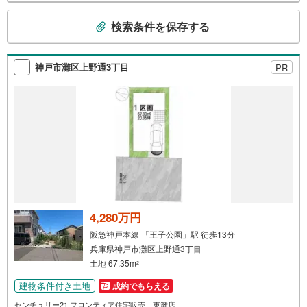
います。◎個別FP相談会 無料物件のご紹介だけでなく住
こ
検索条件を保存する
宅ローン・資金のご相談、まずは家探しについて話を聞き
の
たいという方も大歓迎です！年間8000棟以上の限定物件を
検
発表しているオープンハウスだから出会える物件が多数ご
索
ざいます。ぜひお気軽にご連絡・ご相談ください！※限定物
神戸市灘区上野通3丁目
PR
条
件:当社のみ、もしくは当社を含めた数社でのみご紹介可能
件
なオープンハウス・ディベロップメントの物件
で
通
知
を
受
け
取
る
4,280万円
・
阪急神戸本線 「王子公園」駅 徒歩13分
条
兵庫県神戸市灘区上野通3丁目
件
土地 67.35m
2
を
建物条件付き土地
成約でもらえる
マ
イ
センチュリー21 フロンティア住宅販売 東灘店