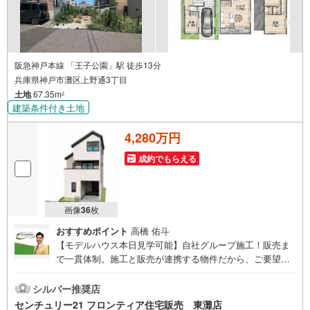
阪急神戸本線 「王子公園」駅 徒歩13分
兵庫県神戸市灘区上野通3丁目
土地
67.35m
2
建築条件付き土地
4,280万円
成約でもらえる
画像
36
枚
おすすめポイント
高橋 佑斗
【モデルハウス本日見学可能】自社グループ施工！販売ま
で一貫体制。施工と販売が連携する物件だから、ご要望に
スピーディーに対応。設計・性能・広さ、すべてに妥協し
ない家づくり。～自社ブランド物件:建売価格で「理想」を
シルバー推奨店
諦めない住まい～■なぜ建売価格で「理想」が叶うのか？
センチュリー21 フロンティア住宅販売 東灘店