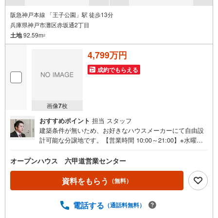
「最適な銀行は？」「今の年収で大丈夫？」といった疑問から住宅ローン
の最大活用まで、家計を守る具体的なプランをご提案
阪急神戸本線 「王子公園」駅 徒歩13分
兵庫県神戸市灘区赤坂通2丁目
「自分らしい家」と「安心できる将来」
土地
92.59m
どちらもフロンティアで叶えませんか？
2
当日の現地見学・FP相談も受付中です
4,799万円
成約でもらえる
画像
7
枚
おすすめポイント
担当 スタッフ
建築条件が無いため、お好きなハウスメーカーにて自由設
計可能な分譲地です。【営業時間 10:00～21:00】※水曜定
休上記時間はお電話が繋がりやすくなっております。ぜひ
お気軽にご連絡ください！現地を見学される場合は「室
オープンハウス 六甲道営業センター
内・現地を見学する（無料）」ボタンよりご希望の日時を
ご記入いただけますとスムーズにご案内が可能です。◎現
資料をもらう
（無料）
地のご案内について・平日や夜遅い時間帯もご案内が可
能 ※定休日を除く・経験豊富なスタッフが物件詳細を丁寧
電話する
（通話料無料）
にご説明いたします。・車でご自宅や最寄り駅等、ご指定
の場所まで送迎します。・チャイルドシートのご用意ござ