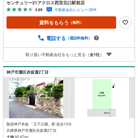
が可能です。阪急「王子公園」駅徒歩14分になります。宅
センチュリー21アクロス西宮北口駅前店
地内上下水道引込あり。建物参考プランあり。南側接道で
4.89
不動産会社レビュー 28件
陽当たりの良い土地です。○センチュリー21アクロスグル
ープの3つの特徴○■センチュリー21グループで28年連続No.
資料をもらう
（無料）
1（1997年～2024年兵庫地区仲介実績） 西宮・尼崎・伊
丹・宝塚にて8店舗展開中。阪神間での購入や売却は当店に
お任せ下さい■お客様駐車場、キッズスペースがございま
電話する
（通話料無料）
す。 8店舗すべて駅前にございますが、お車でのお越しも
大歓迎です。 お子様連れでもご安心ください。■取り扱い
取り扱い不動産会社をもっと見る（
全
1
社
）
物件多数ございます。 地域密着の当店では2000万円台の
新築戸建や、1000万円台の中古マンションを始め多数物件
を取り扱っています。Yahoo！不動産に掲載しきれない物
神戸市灘区赤坂通2丁目
件もご紹介できます。
阪急神戸本線 「王子公園」駅 徒歩12分
兵庫県神戸市灘区赤坂通2丁目
土地
92.67m
2