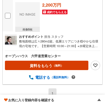
2,200万円
成約でもらえる
画像
5
枚
おすすめポイント
担当 スタッフ
敷地面積は広々280m2超。低層エリアにつき穏やかな住環
境の宅地です。【営業時間 10:00～21:00】※水曜定休上記
時間はお電話が繋がりやすくなっております。ぜひお気軽
にご連絡ください！現地を見学される場合は「室内・現地
オープンハウス 六甲道営業センター
を見学する（無料）」ボタンよりご希望の日時をご記入い
ただけますとスムーズにご案内が可能です。◎現地のご案
資料をもらう
（無料）
内について・平日や夜遅い時間帯もご案内が可能 ※定休日
を除く・経験豊富なスタッフが物件詳細を丁寧にご説明い
電話する
（通話料無料）
たします。・車でご自宅や最寄り駅等、ご指定の場所まで
送迎します。・チャイルドシートのご用意ございます。◎
個別FP相談会 無料物件のご紹介だけでなく住宅ローン・
資金のご相談、まずは家探しについて話を聞きたいという
1
方も大歓迎です！年間8000棟以上の限定物件を発表してい
お気に入り登録内容を確認する
るオープンハウスだから出会える物件が多数ございます。
1
〜
18
件
前へ
次へ