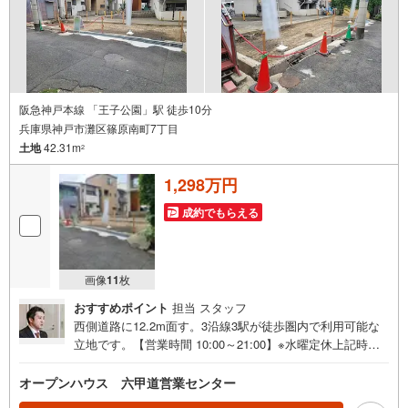
にご案内が可能です。
阪急神戸本線 「王子公園」駅 徒歩10分
兵庫県神戸市灘区篠原南町7丁目
土地
42.31m
2
1,298万円
成約でもらえる
画像
11
枚
おすすめポイント
担当 スタッフ
西側道路に12.2m面す。3沿線3駅が徒歩圏内で利用可能な
立地です。【営業時間 10:00～21:00】※水曜定休上記時間
はお電話が繋がりやすくなっております。ぜひお気軽にご
連絡ください！現地を見学される場合は「室内・現地を見
オープンハウス 六甲道営業センター
学する（無料）」ボタンよりご希望の日時をご記入いただ