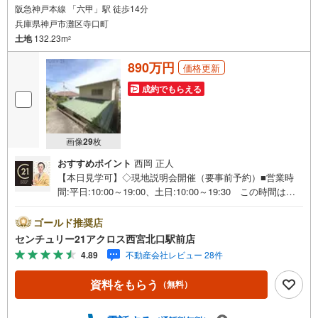
阪急神戸本線 「六甲」駅 徒歩14分
兵庫県神戸市灘区寺口町
土地
132.23m
2
890万円
価格更新
成約でもらえる
画像
29
枚
おすすめポイント
西岡 正人
【本日見学可】◇現地説明会開催（要事前予約）■営業時
間:平日:10:00～19:00、土日:10:00～19:30 この時間はお
電話でのご案内がスムーズです。【物件の特徴】・自然豊
かで静かな住宅街に立地。南側ひな壇につき陽当たり眺望
ゴールド推奨店
良好です。建築条件はありません。○センチュリー21アク
センチュリー21アクロス西宮北口駅前店
ロスグループの3つの特徴○■センチュリー21グループで28
4.89
不動産会社レビュー 28件
年連続No.1（1997年～2024年兵庫地区仲介実績） 西宮・
尼崎・伊丹・宝塚にて8店舗展開中。阪神間での購入や売却
資料をもらう
（無料）
は当店にお任せ下さい■お客様駐車場、キッズスペースがご
ざいます。 8店舗すべて駅前にございますが、お車でのお