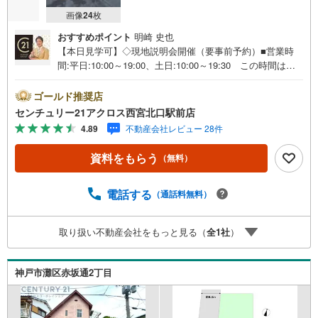
画像
24
枚
おすすめポイント
明崎 史也
【本日見学可】◇現地説明会開催（要事前予約）■営業時
間:平日:10:00～19:00、土日:10:00～19:30 この時間はお
電話でのご案内がスムーズです。【物件の特徴】・建築条
件ございません。お好みの工務店・ハウスメーカーで建築
ゴールド推奨店
が可能です。水道筋商店街徒歩1分の生活便利な立地になり
センチュリー21アクロス西宮北口駅前店
ます。阪急王子公園駅・JR摩耶駅ともに徒歩10分でアクセ
4.89
不動産会社レビュー 28件
ス可！交通便利な立地○センチュリー21アクロスグループ
の3つの特徴○■センチュリー21グループで28年連続No.1（1
資料をもらう
（無料）
997年～2024年兵庫地区仲介実績） 西宮・尼崎・伊丹・
宝塚にて8店舗展開中。阪神間での購入や売却は当店にお任
せ下さい■お客様駐車場、キッズスペースがございます。
電話する
（通話料無料）
8店舗すべて駅前にございますが、お車でのお越しも大歓迎
です。 お子様連れでもご安心ください。■取り扱い物件多
取り扱い不動産会社をもっと見る（
全
1
社
）
数ございます。 地域密着の当店では2000万円台の新築戸
建や、1000万円台の中古マンションを始め多数物件を取り
扱っています。Yahoo！不動産に掲載しきれない物件もご
神戸市灘区赤坂通2丁目
紹介できます。