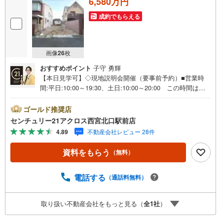
6,580万円
成約でもらえる
画像
26
枚
おすすめポイント
子守 勇輝
【本日見学可】◇現地説明会開催（要事前予約）■営業時
間:平日:10:00～19:30、土日:10:00～20:00 この時間はお
電話でのご案内がスムーズです。【物件の特徴】・建築条
件ございません。お好みの工務店・ハウスメーカーで建築
ゴールド推奨店
が可能です。阪急「六甲」駅徒歩9分の徒歩圏内で交通便利
センチュリー21アクロス西宮北口駅前店
な立地です。大きな公園も近隣すぐにある住環境の整った
4.89
不動産会社レビュー 28件
エリアになります。○センチュリー21アクロスグループの3
つの特徴○■センチュリー21グループで28年連続No.1（1997
資料をもらう
（無料）
年～2024年兵庫地区仲介実績） 西宮・尼崎・伊丹・宝塚
にて8店舗展開中。阪神間での購入や売却は当店にお任せ下
さい■お客様駐車場、キッズスペースがございます。 8店
電話する
（通話料無料）
舗すべて駅前にございますが、お車でのお越しも大歓迎で
す。 お子様連れでもご安心ください。■取り扱い物件多数
取り扱い不動産会社をもっと見る（
全
1
社
）
ございます。 地域密着の当店では2000万円台の新築戸建
や、1000万円台の中古マンションを始め多数物件を取り扱