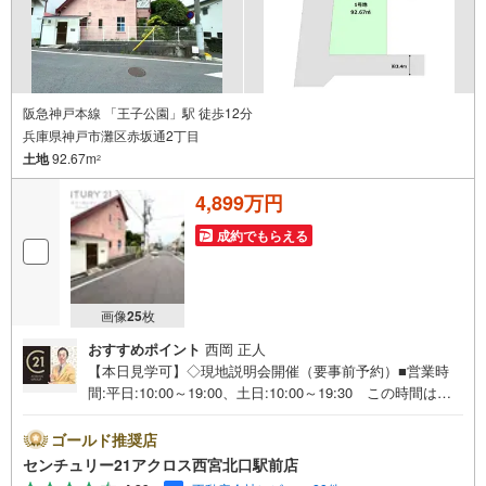
阪急神戸本線 「王子公園」駅 徒歩12分
兵庫県神戸市灘区赤坂通2丁目
土地
92.67m
2
4,899万円
成約でもらえる
画像
25
枚
おすすめポイント
西岡 正人
【本日見学可】◇現地説明会開催（要事前予約）■営業時
間:平日:10:00～19:00、土日:10:00～19:30 この時間はお
電話でのご案内がスムーズです。【物件の特徴】・阪急神
戸線「王子公園」駅より徒歩12分の、戸建が立ち並ぶ住宅
ゴールド推奨店
街に立地。建築条件無しの分譲地、全2区画です○センチュ
センチュリー21アクロス西宮北口駅前店
リー21アクロスグループの3つの特徴○■センチュリー21グ