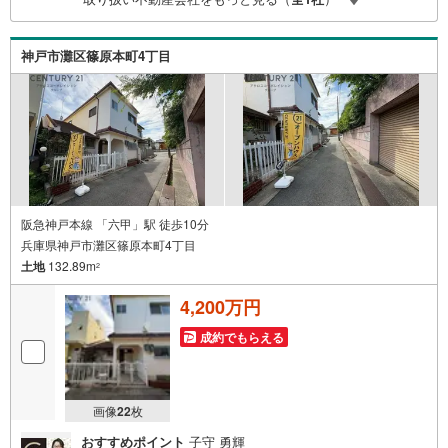
を始め多数物件を取り扱っています。Yahoo！不動産に掲
載しきれない物件もご紹介できます。お気軽にお問合せく
ださい。弊社ホームページへは「C21アクロス」で検索！
神戸市灘区篠原本町4丁目
阪急神戸本線 「六甲」駅 徒歩10分
兵庫県神戸市灘区篠原本町4丁目
土地
132.89m
2
4,200万円
成約でもらえる
画像
22
枚
おすすめポイント
子守 勇輝