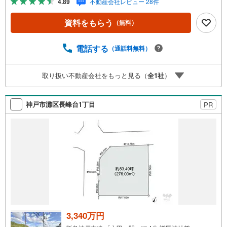
4.89
不動産会社レビュー 28件
ループで28年連続No.1（1997年～2024年兵庫地区仲介実
績） 西宮・尼崎・伊丹・宝塚にて8店舗展開中。阪神間で
資料をもらう
（無料）
の購入や売却は当店にお任せ下さい■お客様駐車場、キッズ
スペースがございます。 8店舗すべて駅前にございます
が、お車でのお越しも大歓迎です。 お子様連れでもご安
電話する
（通話料無料）
心ください。■取り扱い物件多数ございます。 地域密着の
当店では2000万円台の新築戸建や、1000万円台の中古マン
取り扱い不動産会社をもっと見る（
全
1
社
）
ションを始め多数物件を取り扱っています。Yahoo！不動
産に掲載しきれない物件もご紹介できます。お気軽にお問
合せください。弊社ホームページへは「C21アクロス」で
神戸市灘区長峰台1丁目
PR
検索！
3,340万円