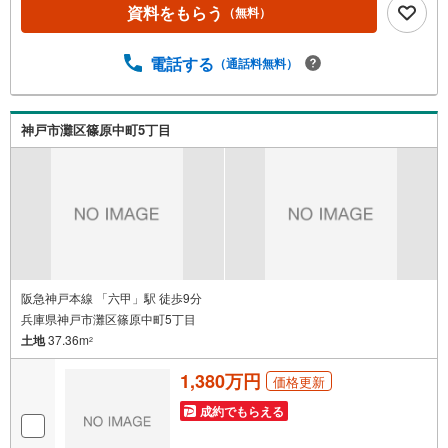
けますとスムーズにご案内が可能です。◎現地のご案内に
資料をもらう
（無料）
ついて・平日や夜遅い時間帯もご案内が可能 ※定休日を除
く・経験豊富なスタッフが物件詳細を丁寧にご説明いたし
電話する
（通話料無料）
ます。・車でご自宅や最寄り駅等、ご指定の場所まで送迎
します。・チャイルドシートのご用意ございます。◎個別F
P相談会 無料物件のご紹介だけでなく住宅ローン・資金
のご相談、まずは家探しについて話を聞きたいという方も
神戸市灘区篠原中町5丁目
大歓迎です！年間8000棟以上の限定物件を発表しているオ
ープンハウスだから出会える物件が多数ございます。ぜひ
お気軽にご連絡・ご相談ください！※限定物件:当社のみ、
もしくは当社を含めた数社でのみご紹介可能なオープンハ
ウス・ディベロップメントの物件
阪急神戸本線 「六甲」駅 徒歩9分
兵庫県神戸市灘区篠原中町5丁目
土地
37.36m
2
1,380万円
価格更新
成約でもらえる