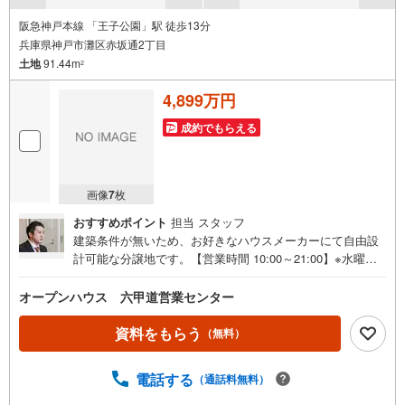
阪急神戸本線 「王子公園」駅 徒歩13分
兵庫県神戸市灘区赤坂通2丁目
土地
91.44m
2
4,899万円
成約でもらえる
画像
7
枚
おすすめポイント
担当 スタッフ
建築条件が無いため、お好きなハウスメーカーにて自由設
計可能な分譲地です。【営業時間 10:00～21:00】※水曜定
休上記時間はお電話が繋がりやすくなっております。ぜひ
お気軽にご連絡ください！現地を見学される場合は「室
オープンハウス 六甲道営業センター
内・現地を見学する（無料）」ボタンよりご希望の日時を
ご記入いただけますとスムーズにご案内が可能です。◎現
資料をもらう
（無料）
地のご案内について・平日や夜遅い時間帯もご案内が可
能 ※定休日を除く・経験豊富なスタッフが物件詳細を丁寧
電話する
（通話料無料）
にご説明いたします。・車でご自宅や最寄り駅等、ご指定
の場所まで送迎します。・チャイルドシートのご用意ござ