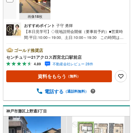
画像
18
枚
おすすめポイント
子守 勇輝
【本日見学可】◇現地説明会開催（要事前予約）■営業時
間:平日:10:00～19:00、土日:10:00～19:30 この時間はお
電話でのご案内がスムーズです。【物件の特徴】・建築条
件なしのため、お好みの工務店・ハウスメーカーで建築可
ゴールド推奨店
能。前面道路幅員約6mと広々しております。徒歩10分圏内
センチュリー21アクロス西宮北口駅前店
に小学校、スーパー、郵便局ございます。○センチュリー2
4.89
不動産会社レビュー 28件
1アクロスグループの3つの特徴○■センチュリー21グループ
で28年連続No.1（1997年～2024年兵庫地区仲介実績） 西
資料をもらう
（無料）
宮・尼崎・伊丹・宝塚にて8店舗展開中。阪神間での購入や
売却は当店にお任せ下さい■お客様駐車場、キッズスペース
がございます。 8店舗すべて駅前にございますが、お車で
電話する
（通話料無料）
のお越しも大歓迎です。 お子様連れでもご安心くださ
い。■取り扱い物件多数ございます。 地域密着の当店では
2000万円台の新築戸建や、1000万円台の中古マンションを
神戸市灘区上野通3丁目
始め多数物件を取り扱っています。Yahoo！不動産に掲載
しきれない物件もご紹介できます。お気軽にお問合せくだ
さい。