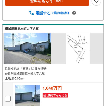
資料をもらう
（無料）
不動産キャンペーン対象店舗 ◇◇ ----当店で物件を成約い
ただくとPayPayボーナスライトがもらえる【Yahoo！不動
産/物件ご成約キャンペーン】の対象になります。「資料を
電話する
（通話料無料）
もらう」「見学予約をする」からエントリーください。※必
ずYahoo！ JAPAN IDでログインのうえお問い合わせくださ
い。-----------------------------
磯城郡田原本町大字八尾
近鉄橿原線 「石見」駅 徒歩15分
奈良県磯城郡田原本町大字八尾
土地
205.06m
2
1,040万円
成約でもらえる