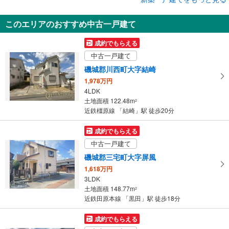
新築一戸建て
このエリアのおすすめ中古一戸建て
北葛城郡広陵町大字萱野
2,880万円
成約でもらえる
3LDK
中古一戸建て
土地面積 181.44m
2
近鉄田原本線 「箸尾」駅 徒歩3分
磯城郡川西町大字結崎
1,978万円
4LDK
土地面積 122.48m
2
近鉄橿原線 「結崎」駅 徒歩20分
成約でもらえる
中古一戸建て
磯城郡三宅町大字屏風
1,618万円
3LDK
土地面積 148.77m
2
近鉄田原本線 「黒田」駅 徒歩18分
成約でもらえる