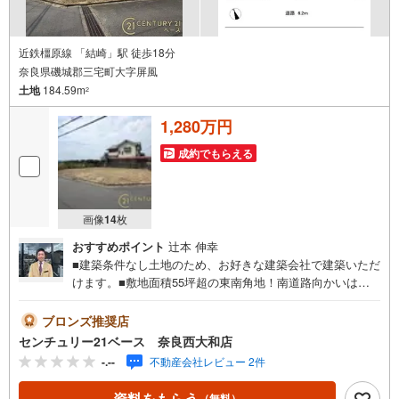
ルコニー
近鉄橿原線 「結崎」駅 徒歩18分
奈良県磯城郡三宅町大字屏風
土地
184.59m
2
1,280万円
成約でもらえる
画像
14
枚
おすすめポイント
辻本 伸幸
■建築条件なし土地のため、お好きな建築会社で建築いただ
けます。■敷地面積55坪超の東南角地！南道路向かいは公
園、西側は畑で三方に建物がなく日当たり良好です！◇ご
案内について◇・水曜日も休まず営業中！・お仕事終わり
ブロンズ推奨店
のお時間でもご見学可！・今から見たい！というお声にも
センチュリー21ベース 奈良西大和店
ご対応できます！◇住宅ローンもお任せください！◇・提
-.--
不動産会社レビュー 2件
携銀行多数あり（地方銀行・都市銀行・信用金庫etc）・優
遇後適用金利 0.875％～（審査内容により異なります）---
資料をもらう
（無料）