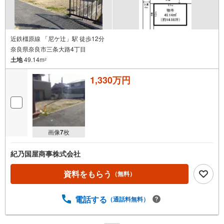
近鉄橿原線 「尼ケ辻」駅 徒歩12分
奈良県奈良市三条大路4丁目
土地
49.14m
2
1,330万円
画像
7
枚
紀乃国屋商事株式会社
資料をもらう
（無料）
電話する
（通話料無料）