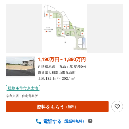
1,190万円～1,890万円
近鉄橿原線 「九条」駅 徒歩5分
奈良県大和郡山市九条町
土地 132.1m
～202.1m
2
2
建物条件付き土地
奈良支店 住宅営業所
資料をもらう
（無料）
電話する
（通話料無料）