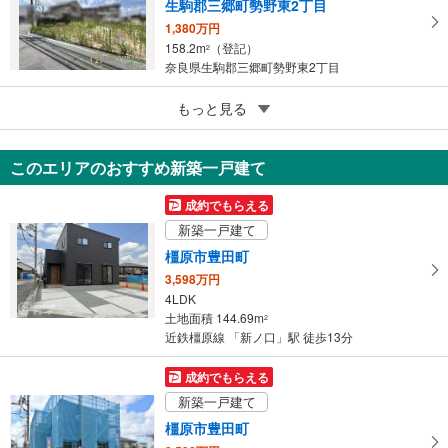
生駒郡三郷町勢野東2丁目
1,380万円
158.2m
（登記）
2
奈良県生駒郡三郷町勢野東2丁目
4
もっと見る
成約でもらえる
奈良市西大寺芝町2丁目
6,000万円
このエリアのおすすめ新築一戸建て
149.15m
（登記）
2
奈良県奈良市西大寺芝町2丁目
成約でもらえる
新築一戸建て
橿原市豊田町
3,598万円
4LDK
土地面積 144.69m
2
近鉄橿原線 「新ノ口」駅 徒歩13分
成約でもらえる
新築一戸建て
橿原市豊田町