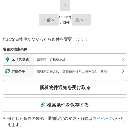
1
1
〜
13
件
前へ
次へ
/
13
件
気になる物件がなかったら
条件を変更しよう！
現在の検索条件
奈良県｜近鉄橿原線
エリア/路線
価格未定を含む｜建築条件付き土地を含む｜角地
詳細条件
こ
新着物件通知を受け取る
の
検
索
検索条件を保存する
条
件
保存した条件の確認・通知設定の変更・解除は
マイページ
から行
で
えます。
通