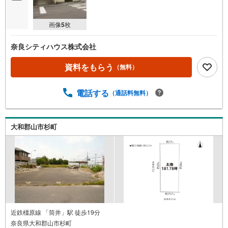
画像
5
枚
奈良シティハウス株式会社
資料をもらう
（無料）
電話する
（通話料無料）
大和郡山市杉町
近鉄橿原線 「筒井」駅 徒歩19分
奈良県大和郡山市杉町