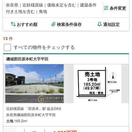
奈良県｜近鉄橿原線｜価格未定を含む｜建築条件
条件変更
付き土地を含む｜角地
おすすめ順
検索条件保存
通知設定
13
件
すべての物件をチェックする
磯城郡田原本町大字平田
近鉄橿原線 「田原本」駅 徒歩24分
奈良県磯城郡田原本町大字平田
土地
165.2m
2