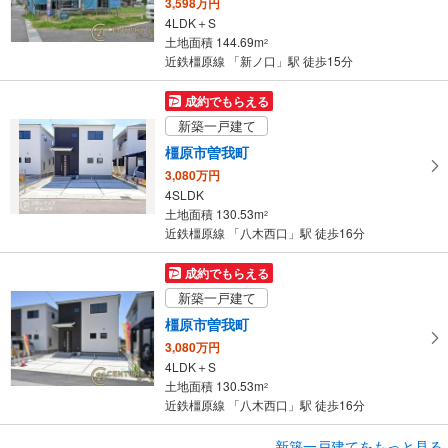
3,598万円
4LDK＋S
土地面積 144.69m
2
近鉄橿原線 「新ノ口」駅 徒歩15分
成約でもらえる
新築一戸建て
橿原市曽我町
3,080万円
4SLDK
土地面積 130.53m
2
近鉄橿原線 「八木西口」駅 徒歩16分
成約でもらえる
新築一戸建て
橿原市曽我町
3,080万円
4LDK＋S
土地面積 130.53m
2
近鉄橿原線 「八木西口」駅 徒歩16分
成約でもらえる
新築一戸建てをもっと見る