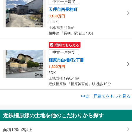
中古一戸建て
天理市西長柄町
3,180万円
3LDK
土地面積 416m
2
桜井線 「長柄」駅 徒歩18分
成約でもらえる
中古一戸建て
橿原市白橿町2丁目
1,800万円
5DK
土地面積 199.54m
2
近鉄橿原線 「橿原神宮前」駅 徒歩10分
成約でもらえる
中古一戸建てをもっと見る
中古一戸建て
大和郡山市小南町
近鉄橿原線の土地を他のこだわりから探す
3,428万円
4LDK
土地面積 711.77m
面積120m2以上
2