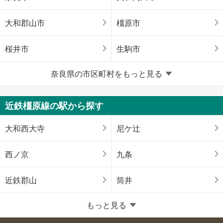
大和郡山市
橿原市
桜井市
生駒市
奈良県の市区町村をもっと見る
香芝市
葛城市
宇陀市
生駒郡平群町
近鉄橿原線の駅から探す
生駒郡三郷町
生駒郡斑鳩町
大和西大寺
尼ケ辻
生駒郡安堵町
磯城郡三宅町
西ノ京
九条
磯城郡田原本町
北葛城郡上牧町
近鉄郡山
筒井
北葛城郡広陵町
北葛城郡河合町
もっと見る