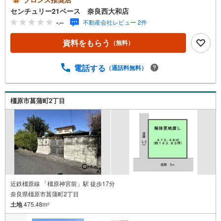
対応できます！◇住宅ローンもお任せください！◇・提携
センチュリー21ベース 奈良西大和店
銀行多数あり（地方銀行・都市銀行・信用金庫etc）・優遇
-.--
不動産会社レビュー 2件
後適用金利 0.875％～（審査内容により異なります）--- ◇
◇ Yahoo！不動産キャンペーン対象店舗 ◇◇ ----当店で物
資料をもらう
（無料）
件を成約いただくとPayPayボーナスライトがもらえる【Y
ahoo！不動産/物件ご成約キャンペーン】の対象になりま
す。「資料をもらう」「見学予約をする」からエントリー
電話する
（通話料無料）
ください。※必ずYahoo！ JAPAN IDでログインのうえお問
い合わせください。-----------------------------
橿原市菖蒲町2丁目
近鉄橿原線 「橿原神宮前」駅 徒歩17分
奈良県橿原市菖蒲町2丁目
土地
475.48m
2