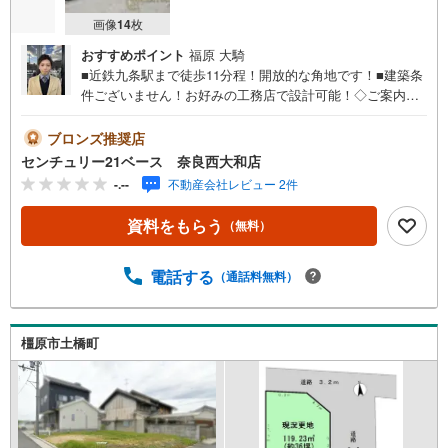
画像
14
枚
おすすめポイント
福原 大騎
■近鉄九条駅まで徒歩11分程！開放的な角地です！■建築条
件ございません！お好みの工務店で設計可能！◇ご案内に
ついて◇・水曜日も休まず営業中！・お仕事終わりのお時
間でもご見学可！・今から見たい！というお声にもご対応
ブロンズ推奨店
できます！◇住宅ローンもお任せください！◇・提携銀行
センチュリー21ベース 奈良西大和店
多数あり（地方銀行・都市銀行・信用金庫etc）・優遇後適
-.--
不動産会社レビュー 2件
用金利 0.875％～（審査内容により異なります）--- ◇◇ Ya
hoo！不動産キャンペーン対象店舗 ◇◇ ----当店で物件を成
資料をもらう
（無料）
約いただくとPayPayボーナスライトがもらえる【Yahoo！
不動産/物件ご成約キャンペーン】の対象になります。「資
料をもらう」「見学予約をする」からエントリーくださ
電話する
（通話料無料）
い。※必ずYahoo！ JAPAN IDでログインのうえお問い合わ
せください。-----------------------------
橿原市土橋町