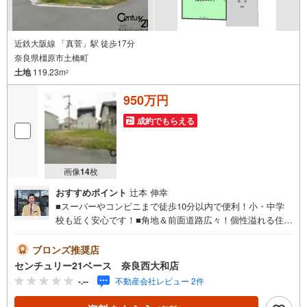
近鉄大阪線 「真菅」駅 徒歩17分
奈良県橿原市土橋町
土地
119.23m
2
950万円
成約でもらえる
画像
14
枚
おすすめポイント
辻本 伸幸
■スーパーやコンビニまで徒歩10分以内で便利！小・中学
校も近く安心です！■角地＆前面道路広々！個性溢れる住ま
いを実現できる建築条件なしの土地！◇ご案内について
◇・水曜日も休まず営業中！・お仕事終わりのお時間でも
ブロンズ推奨店
ご見学可！・今から見たい！というお声にもご対応できま
センチュリー21ベース 奈良西大和店
す！◇住宅ローンもお任せください！◇・提携銀行多数あ
-.--
不動産会社レビュー 2件
り（地方銀行・都市銀行・信用金庫etc）・優遇後適用金利
0.875％～（審査内容により異なります）--- ◇◇ Yahoo！