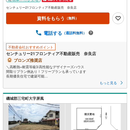
センチュリー21フロンティア不動産販売 奈良店
資料をもらう
（無料）
電話する
（通話料無料）
不動産会社おすすめポイント
センチュリー21フロンティア不動産販売 奈良店
ブロンズ推奨店
＼高断熱×耐震等級3/高性能なデザイナーズハウス
間取りプラン例あり！フリープランも承っています
長期優良住宅で建築可能
もっと見る
＜立地＞
・奈良市立平城小学校まで徒歩約11分
・奈良市立平城中学校まで徒歩約10分
磯城郡三宅町大字屏風
・スーパー「産直市場よってって秋篠店」まで徒歩約12分
・奈良秋篠郵便局まで徒歩7分
＜プラン例（間取り）＞※間取り変更可能です
・家族の様子を見ながらお料理できる対面式キッチン
・ベビーカーやアウトドア用品を収納できるSIC
・イスやテーブルを出してアウトドアリビングとしても楽しめるルーフバ