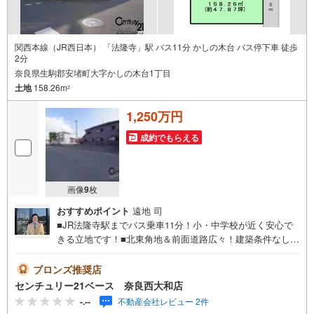
関西本線（JR西日本） 「法隆寺」駅 バス11分 かしの木台 バス停下車 徒歩
2分
奈良県生駒郡安堵町大字かしの木台1丁目
土地
158.26m
2
1,250万円
成約でもらえる
画像
9
枚
おすすめポイント
遠地 司
■JR法隆寺駅までバス乗車11分！小・中学校が近く安心で
きる立地です！■北東角地＆前面道路広々！建築条件なしで
お好きなお家が建てられます！◇ご案内について◇・水曜
日も休まず営業中！・お仕事終わりのお時間でもご見学
ブロンズ推奨店
可！・今から見たい！というお声にもご対応できます！◇
センチュリー21ベース 奈良西大和店
住宅ローンもお任せください！◇・提携銀行多数あり（地
-.--
不動産会社レビュー 2件
方銀行・都市銀行・信用金庫etc）・優遇後適用金利 0.87