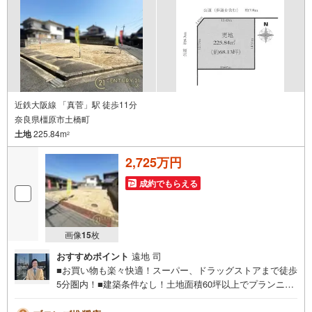
近鉄大阪線 「真菅」駅 徒歩11分
奈良県橿原市土橋町
土地
225.84m
2
2,725万円
成約でもらえる
画像
15
枚
おすすめポイント
遠地 司
■お買い物も楽々快適！スーパー、ドラッグストアまで徒歩
5分圏内！■建築条件なし！土地面積60坪以上でプランニン
グ幅も広がります！◇ご案内について◇・水曜日も休まず
営業中！・お仕事終わりのお時間でもご見学可！・今から