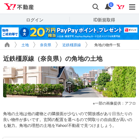
Yahoo!不動産
検索
通知
i
ログイン
ID新規取得
土地
奈良県
近鉄橿原線
角地の物件一覧
近鉄橿原線（奈良県）の角地の土地
一部の画像提供：アフロ
角地の土地は他の建物との隣接面が少ないので開放感があり日当たりの
良い物件が多いです。玄関の配置を選べるので間取りの自由度が高いの
も魅力。角地の理想の土地をYahoo!不動産で見つけましょう。