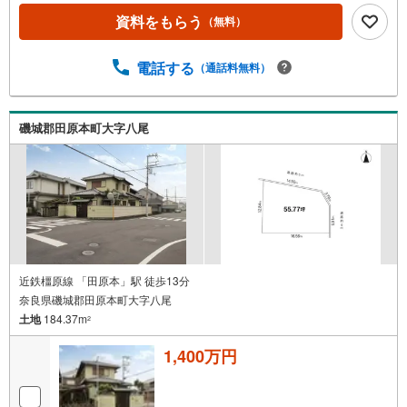
5％～（審査内容により異なります）--- ◇◇ Yahoo！不動
資料をもらう
（無料）
産キャンペーン対象店舗 ◇◇ ----当店で物件を成約いただ
くとPayPayボーナスライトがもらえる【Yahoo！不動産/物
件ご成約キャンペーン】の対象になります。「資料をもら
電話する
（通話料無料）
う」「見学予約をする」からエントリーください。※必ずY
ahoo！ JAPAN IDでログインのうえお問い合わせくださ
い。-----------------------------
磯城郡田原本町大字八尾
近鉄橿原線 「田原本」駅 徒歩13分
奈良県磯城郡田原本町大字八尾
土地
184.37m
2
1,400万円