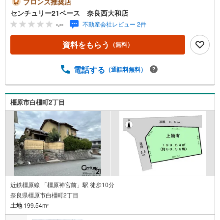
ブロンズ推奨店
見たい！というお声にもご対応できます！◇住宅ローンも
センチュリー21ベース 奈良西大和店
お任せください！◇・提携銀行多数あり（地方銀行・都市
-.--
不動産会社レビュー 2件
銀行・信用金庫etc）・優遇後適用金利 0.875％～（審査内
容により異なります）--- ◇◇ Yahoo！不動産キャンペーン
資料をもらう
（無料）
対象店舗 ◇◇ ----当店で物件を成約いただくとPayPayボー
ナスライトがもらえる【Yahoo！不動産/物件ご成約キャン
ペーン】の対象になります。「資料をもらう」「見学予約
電話する
（通話料無料）
をする」からエントリーください。※必ずYahoo！ JAPAN I
Dでログインのうえお問い合わせください。----------------------
-------
橿原市白橿町2丁目
近鉄橿原線 「橿原神宮前」駅 徒歩10分
奈良県橿原市白橿町2丁目
土地
199.54m
2