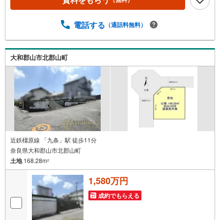
◇◇ Yahoo！不動産キャンペーン対象店舗 ◇◇ ----当店で
物件を成約いただくとPayPayボーナスライトがもらえる
【Yahoo！不動産/物件ご成約キャンペーン】の対象になり
電話する
（通話料無料）
ます。「資料をもらう」「見学予約をする」からエントリ
ーください。※必ずYahoo！ JAPAN IDでログインのうえお
問い合わせください。-----------------------------
大和郡山市北郡山町
近鉄橿原線 「九条」駅 徒歩11分
奈良県大和郡山市北郡山町
土地
168.28m
2
1,580万円
成約でもらえる