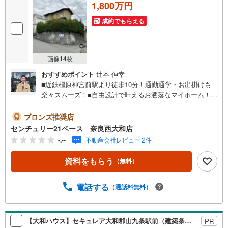
1,800万円
成約でもらえる
画像
14
枚
おすすめポイント
辻本 伸幸
■近鉄橿原神宮前駅より徒歩10分！通勤通学・お出掛けも
楽々スムーズ！■自由設計で叶えるお洒落なマイホーム！建
築条件なし土地です！◇ご案内について◇・水曜日も休ま
ず営業中！・お仕事終わりのお時間でもご見学可！・今か
ブロンズ推奨店
ら見たい！というお声にもご対応できます！◇住宅ローン
センチュリー21ベース 奈良西大和店
もお任せください！◇・提携銀行多数あり（地方銀行・都
-.--
不動産会社レビュー 2件
市銀行・信用金庫etc）・優遇後適用金利 0.875％～（審査
内容により異なります）--- ◇◇ Yahoo！不動産キャンペー
資料をもらう
（無料）
ン対象店舗 ◇◇ ----当店で物件を成約いただくとPayPayボ
ーナスライトがもらえる【Yahoo！不動産/物件ご成約キャ
ンペーン】の対象になります。「資料をもらう」「見学予
電話する
（通話料無料）
約をする」からエントリーください。※必ずYahoo！ JAPA
N IDでログインのうえお問い合わせください。------------------
-----------
【大和ハウス】セキュレア大和郡山九条駅前（建築条件付宅地分譲）
PR