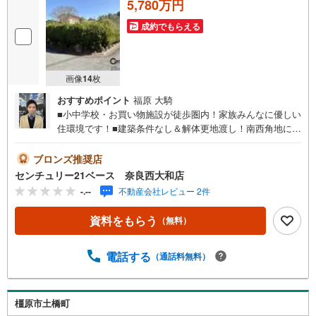
5,780万円
成約でもらえる
画像
14
枚
おすすめポイント
福原 大騎
■小中学校・お買い物施設が徒歩圏内！家族みんなに優しい
住環境です！■建築条件なし＆解体更地渡し！南西角地につ
き陽当たり良好です！◇ご案内について◇・水曜日も休ま
ず営業中！・お仕事終わりのお時間でもご見学可！・今か
ブロンズ推奨店
ら見たい！というお声にもご対応できます！◇住宅ローン
センチュリー21ベース 奈良西大和店
もお任せください！◇・提携銀行多数あり（地方銀行・都
-.--
不動産会社レビュー 2件
市銀行・信用金庫etc）・優遇後適用金利 0.875％～（審査
内容により異なります）--- ◇◇ Yahoo！不動産キャンペー
資料をもらう
（無料）
ン対象店舗 ◇◇ ----当店で物件を成約いただくとPayPayボ
ーナスライトがもらえる【Yahoo！不動産/物件ご成約キャ
ンペーン】の対象になります。「資料をもらう」「見学予
電話する
（通話料無料）
約をする」からエントリーください。※必ずYahoo！ JAPA
N IDでログインのうえお問い合わせください。------------------
-----------
橿原市土橋町