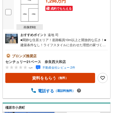
1,298万円
成約でもらえる
画像
23
枚
おすすめポイント
遠地 司
■閑静な住居エリア！道路幅員10m以上と開放的な広さ！■
建築条件なし！ライフスタイルに合わせた理想の家づく
り！◇ご案内について◇・水曜日も休まず営業中！・お仕
事終わりのお時間でもご見学可！・今から見たい！という
ブロンズ推奨店
お声にもご対応できます！◇住宅ローンもお任せくださ
センチュリー21ベース 奈良西大和店
い！◇・提携銀行多数あり（地方銀行・都市銀行・信用金
-.--
不動産会社レビュー 2件
庫etc）・優遇後適用金利 0.875％～（審査内容により異な
ります）--- ◇◇ Yahoo！不動産キャンペーン対象店舗 ◇◇
資料をもらう
（無料）
----当店で物件を成約いただくとPayPayボーナスライトが
もらえる【Yahoo！不動産/物件ご成約キャンペーン】の対
象になります。「資料をもらう」「見学予約をする」から
電話する
（通話料無料）
エントリーください。※必ずYahoo！ JAPAN IDでログイン
のうえお問い合わせください。-----------------------------
橿原市小房町