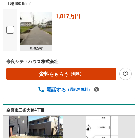
土地
600.95m
2
1,817万円
画像
5
枚
奈良シティハウス株式会社
資料をもらう
（無料）
電話する
（通話料無料）
奈良市三条大路4丁目