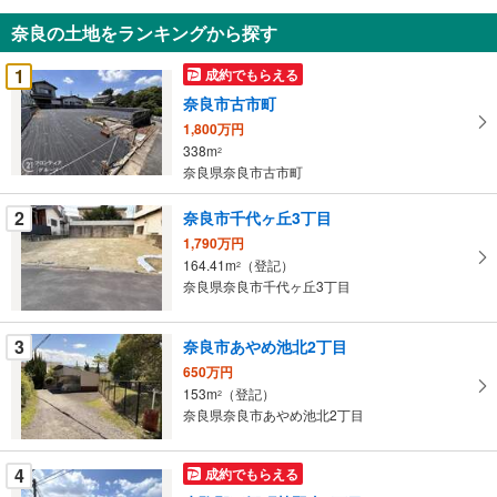
知
奈良の土地をランキングから探す
を
受
1
成約でもらえる
け
奈良市古市町
取
1,800万円
る
338m
2
・
奈良県奈良市古市町
条
件
2
奈良市千代ヶ丘3丁目
を
1,790万円
マ
164.41m
（登記）
2
イ
奈良県奈良市千代ヶ丘3丁目
ペ
ー
3
奈良市あやめ池北2丁目
ジ
650万円
に
153m
（登記）
2
保
奈良県奈良市あやめ池北2丁目
存
す
4
成約でもらえる
る