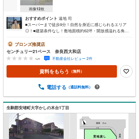
画像
12
枚
おすすめポイント
遠地 司
■スーパーまで徒歩9分！自然を身近に感じられるエリア
◎！■建築条件なし！敷地面積約62坪・開放感溢れる角地
です！◇ご案内について◇・水曜日も休まず営業中！・お
仕事終わりのお時間でもご見学可！・今から見たい！とい
ブロンズ推奨店
うお声にもご対応できます！◇住宅ローンもお任せくださ
センチュリー21ベース 奈良西大和店
い！◇・提携銀行多数あり（地方銀行・都市銀行・信用金
-.--
不動産会社レビュー 2件
庫etc）・優遇後適用金利 0.875％～（審査内容により異な
ります）--- ◇◇ Yahoo！不動産キャンペーン対象店舗 ◇◇
資料をもらう
（無料）
----当店で物件を成約いただくとPayPayボーナスライトが
もらえる【Yahoo！不動産/物件ご成約キャンペーン】の対
象になります。「資料をもらう」「見学予約をする」から
電話する
（通話料無料）
エントリーください。※必ずYahoo！ JAPAN IDでログイン
のうえお問い合わせください。-----------------------------
生駒郡安堵町大字かしの木台1丁目