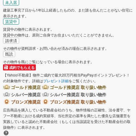
未入居
建築工事完了日から1年以上経過したものの、まだ誰も住んだことがない住宅に
表示されます。
賃貸中
賃貸中の物件に表示されます。
賃貸中の物件は、原則ご自身でお住まいいただくことができません。
請求済
その物件が資料請求・お問い合わせ済みの場合に表示されます。
既読
その物件を既にご覧になっている場合に表示されます。
成約でもらえる
【Yahoo!不動産】物件ご成約で最大20万円相当PayPayポイントプレゼント！
の対象物件です。詳細は
プレゼント詳細
をご覧ください。
ゴールド推奨店
ゴールド推奨店 取り扱い物件
シルバー推奨店
シルバー推奨店 取り扱い物件
ブロンズ推奨店
ブロンズ推奨店 取り扱い物件
広告商品を購入している不動産会社のうち、物件情報の正確性、法令遵守、ヤ
フー不動産における成約実績等、当社所定の基準を満たした優良な店舗運営を
実践していると認めた不動産会社（もしくは当該認定を受けた不動産会社の取
扱物件）に表示されます。