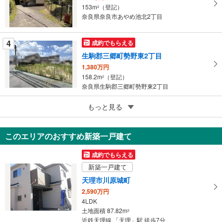
に
153m
（登記）
2
保
奈良県奈良市あやめ池北2丁目
存
す
4
成約でもらえる
る
生駒郡三郷町勢野東2丁目
1,380万円
158.2m
（登記）
2
奈良県生駒郡三郷町勢野東2丁目
4
もっと見る
成約でもらえる
奈良市西大寺芝町2丁目
6,000万円
このエリアのおすすめ新築一戸建て
149.15m
（登記）
2
奈良県奈良市西大寺芝町2丁目
成約でもらえる
新築一戸建て
天理市川原城町
2,590万円
4LDK
土地面積 87.82m
2
近鉄天理線 「天理」駅 徒歩7分