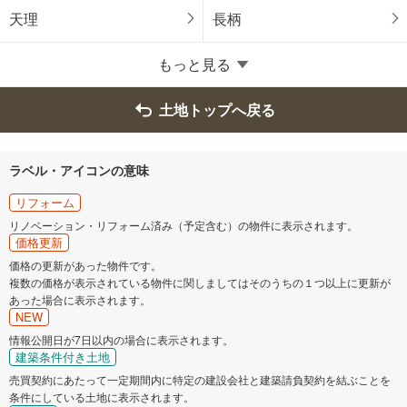
磯城郡田原本町
北葛城郡上牧町
天理
長柄
北葛城郡広陵町
北葛城郡河合町
もっと見る
吉野郡大淀町
土地トップへ戻る
ラベル・アイコンの意味
リフォーム
リノベーション・リフォーム済み（予定含む）の物件に表示されます。
価格更新
価格の更新があった物件です。
複数の価格が表示されている物件に関しましてはそのうちの１つ以上に更新が
あった場合に表示されます。
NEW
情報公開日が7日以内の場合に表示されます。
建築条件付き土地
売買契約にあたって一定期間内に特定の建設会社と建築請負契約を結ぶことを
条件にしている土地に表示されます。