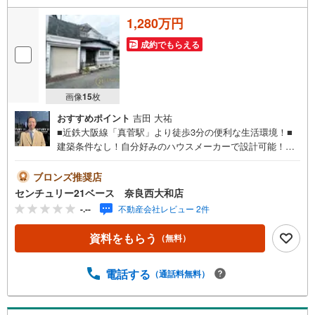
1,280万円
成約でもらえる
画像
15
枚
おすすめポイント
吉田 大祐
■近鉄大阪線「真菅駅」より徒歩3分の便利な生活環境！■
建築条件なし！自分好みのハウスメーカーで設計可能！◇
ご案内について◇・水曜日も休まず営業中！・お仕事終わ
りのお時間でもご見学可！・今から見たい！というお声に
ブロンズ推奨店
もご対応できます！◇住宅ローンもお任せください！◇・
センチュリー21ベース 奈良西大和店
提携銀行多数あり（地方銀行・都市銀行・信用金庫etc）・
-.--
不動産会社レビュー 2件
優遇後適用金利 0.875％～（審査内容により異なります）--
- ◇◇ Yahoo！不動産キャンペーン対象店舗 ◇◇ ----当店で
資料をもらう
（無料）
物件を成約いただくとPayPayボーナスライトがもらえる
【Yahoo！不動産/物件ご成約キャンペーン】の対象になり
ます。「資料をもらう」「見学予約をする」からエントリ
電話する
（通話料無料）
ーください。※必ずYahoo！ JAPAN IDでログインのうえお
問い合わせください。-----------------------------