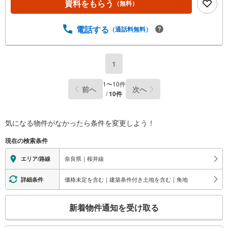
資料をもらう
（無料）
電話する
（通話料無料）
1
1
〜
10
件
前へ
次へ
/
10
件
気になる物件がなかったら
条件を変更しよう！
現在の検索条件
奈良県｜桜井線
エリア/路線
価格未定を含む｜建築条件付き土地を含む｜角地
詳細条件
こ
新着物件通知を受け取る
の
検