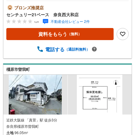
内について◇・水曜日も休まず営業中！・お仕事終わりの
お時間でもご見学可！・今から見たい！というお声にもご
ブロンズ推奨店
対応できます！◇住宅ローンもお任せください！◇・提携
センチュリー21ベース 奈良西大和店
銀行多数あり（地方銀行・都市銀行・信用金庫etc）・優遇
-.--
不動産会社レビュー 2件
後適用金利 0.875％～（審査内容により異なります）--- ◇
◇ Yahoo！不動産キャンペーン対象店舗 ◇◇ ----当店で物
資料をもらう
（無料）
件を成約いただくとPayPayボーナスライトがもらえる【Y
ahoo！不動産/物件ご成約キャンペーン】の対象になりま
す。「資料をもらう」「見学予約をする」からエントリー
電話する
（通話料無料）
ください。※必ずYahoo！ JAPAN IDでログインのうえお問
い合わせください。-----------------------------
橿原市曽我町
近鉄大阪線 「真菅」駅 徒歩3分
奈良県橿原市曽我町
土地
96.05m
2