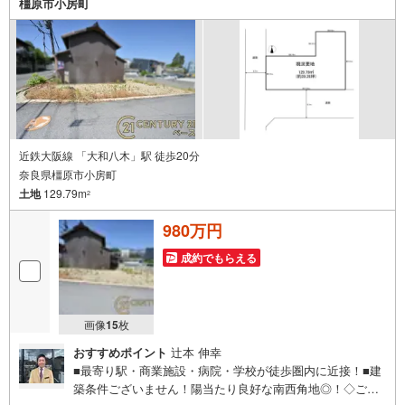
橿原市小房町
近鉄大阪線 「大和八木」駅 徒歩20分
奈良県橿原市小房町
土地
129.79m
2
980万円
成約でもらえる
画像
15
枚
おすすめポイント
辻本 伸幸
■最寄り駅・商業施設・病院・学校が徒歩圏内に近接！■建
築条件ございません！陽当たり良好な南西角地◎！◇ご案