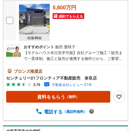
5,800万円
成約でもらえる
画像
36
枚
おすすめポイント
飯田 愛咲子
【モデルハウス本日見学可能】自社グループ施工！販売ま
で一貫体制。施工と販売が連携する物件だから、ご要望に
スピーディーに対応。設計・性能・広さ、すべてに妥協し
ない家づくり。～自社ブランド物件:建売価格で「理想」を
ブロンズ推奨店
諦めない住まい～■なぜ建売価格で「理想」が叶うのか？
センチュリー21フロンティア不動産販売 奈良店
施工から販売までグループ内で完結させることで中間コス
3.76
不動産会社レビュー 21件
トを徹底カット。その分を「広さ」と「性能」に還元しま
した■「お金の理想」も諦めない。専属FPによる無料相談
資料をもらう
（無料）
・家計の「見える化」で安心を 教育費や老後資金など将来
の出費を数値化。一生涯の家計シミュレーションを作成し
ます。 ・プロならではのアドバイス 「最適な銀行は？」
電話する
（通話料無料）
「今の年収で大丈夫？」といった疑問から住宅ローンの最
大活用まで、家計を守る具体的なプランをご提案「自分ら
しい家」と「安心できる将来」どちらもフロンティアで叶
大和高田市大中南町