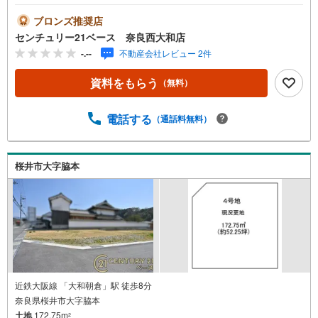
◇・水曜日も休まず営業中！・お仕事終わりのお時間でも
ご見学可！・今から見たい！というお声にもご対応できま
ブロンズ推奨店
す！◇住宅ローンもお任せください！◇・提携銀行多数あ
センチュリー21ベース 奈良西大和店
り（地方銀行・都市銀行・信用金庫etc）・優遇後適用金利
-.--
不動産会社レビュー 2件
0.875％～（審査内容により異なります）--- ◇◇ Yahoo！
不動産キャンペーン対象店舗 ◇◇ ----当店で物件を成約い
資料をもらう
（無料）
ただくとPayPayボーナスライトがもらえる【Yahoo！不動
産/物件ご成約キャンペーン】の対象になります。「資料を
もらう」「見学予約をする」からエントリーください。※必
電話する
（通話料無料）
ずYahoo！ JAPAN IDでログインのうえお問い合わせくださ
い。-----------------------------
桜井市大字脇本
近鉄大阪線 「大和朝倉」駅 徒歩8分
奈良県桜井市大字脇本
土地
172.75m
2