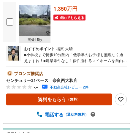
1,350万円
成約でもらえる
画像
15
枚
おすすめポイント
福原 大騎
■小学校まで徒歩10分圏内！低学年のお子様も無理なく通
えますね！■建築条件なし！個性溢れるマイホームを自由に
プランニング！◇ご案内について◇・水曜日も休まず営業
中！・お仕事終わりのお時間でもご見学可！・今から見た
ブロンズ推奨店
い！というお声にもご対応できます！◇住宅ローンもお任
センチュリー21ベース 奈良西大和店
せください！◇・提携銀行多数あり（地方銀行・都市銀
-.--
不動産会社レビュー 2件
行・信用金庫etc）・優遇後適用金利 0.875％～（審査内容
により異なります）--- ◇◇ Yahoo！不動産キャンペーン対
資料をもらう
（無料）
象店舗 ◇◇ ----当店で物件を成約いただくとPayPayボーナ
スライトがもらえる【Yahoo！不動産/物件ご成約キャンペ
ーン】の対象になります。「資料をもらう」「見学予約を
電話する
（通話料無料）
する」からエントリーください。※必ずYahoo！ JAPAN ID
でログインのうえお問い合わせください。------------------------
-----