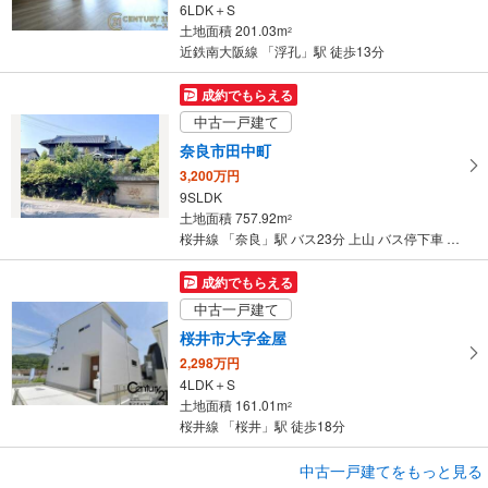
6LDK＋S
土地面積 201.03m
2
近鉄南大阪線 「浮孔」駅 徒歩13分
成約でもらえる
中古一戸建て
奈良市田中町
3,200万円
9SLDK
土地面積 757.92m
2
桜井線 「奈良」駅 バス23分 上山 バス停下車 徒歩1分
成約でもらえる
中古一戸建て
桜井市大字金屋
2,298万円
4LDK＋S
土地面積 161.01m
2
桜井線 「桜井」駅 徒歩18分
成約でもらえる
中古一戸建てをもっと見る