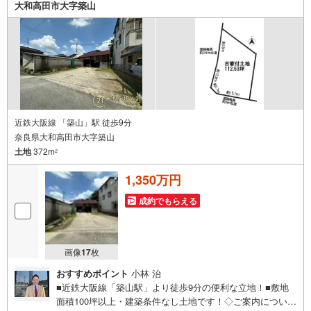
大和高田市大字築山
近鉄大阪線 「築山」駅 徒歩9分
奈良県大和高田市大字築山
土地
372m
2
1,350万円
成約でもらえる
画像
17
枚
おすすめポイント
小林 治
■近鉄大阪線「築山駅」より徒歩9分の便利な立地！■敷地
面積100坪以上・建築条件なし土地です！◇ご案内について