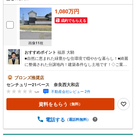
1,080万円
成約でもらえる
画像
11
枚
おすすめポイント
福原 大騎
■自然に恵まれた緑豊かな住環境で穏やかな暮らし！■綺麗
に整備された分譲地内！建築条件なし土地です！◇ご案内
について◇・水曜日も休まず営業中！・お仕事終わりのお
時間でもご見学可！・今から見たい！というお声にもご対
ブロンズ推奨店
応できます！◇住宅ローンもお任せください！◇・提携銀
センチュリー21ベース 奈良西大和店
行多数あり（地方銀行・都市銀行・信用金庫etc）・優遇後
-.--
不動産会社レビュー 2件
適用金利 0.875％～（審査内容により異なります）--- ◇◇
Yahoo！不動産キャンペーン対象店舗 ◇◇ ----当店で物件を
資料をもらう
（無料）
成約いただくとPayPayボーナスライトがもらえる【Yaho
o！不動産/物件ご成約キャンペーン】の対象になります。
「資料をもらう」「見学予約をする」からエントリーくだ
電話する
（通話料無料）
さい。※必ずYahoo！ JAPAN IDでログインのうえお問い合
わせください。-----------------------------