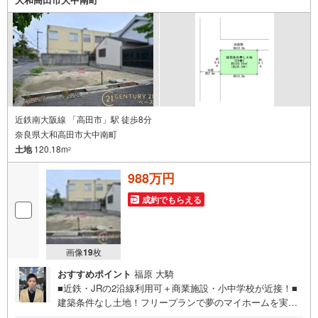
えませんか？当日の現地見学・FP相談も受付中です
近鉄南大阪線 「高田市」駅 徒歩8分
奈良県大和高田市大中南町
土地
120.18m
2
988万円
成約でもらえる
画像
19
枚
おすすめポイント
福原 大騎
■近鉄・JRの2沿線利用可＋商業施設・小中学校が近接！■
建築条件なし土地！フリープランで夢のマイホームを実
現！◇ご案内について◇・水曜日も休まず営業中！・お仕