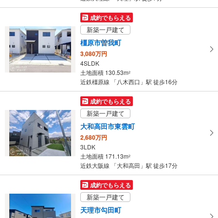
成約でもらえる
新築一戸建て
橿原市曽我町
3,080万円
4SLDK
土地面積 130.53m
2
近鉄橿原線 「八木西口」駅 徒歩16分
成約でもらえる
新築一戸建て
大和高田市東雲町
2,680万円
3LDK
土地面積 171.13m
2
近鉄大阪線 「大和高田」駅 徒歩17分
成約でもらえる
新築一戸建て
天理市勾田町