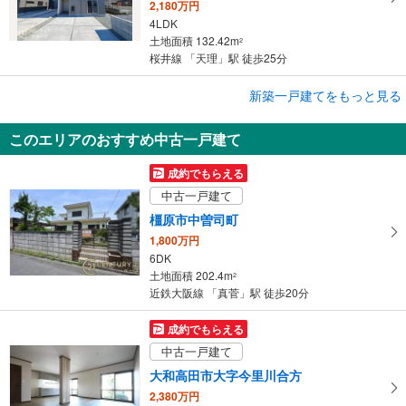
2,180万円
4LDK
土地面積 132.42m
2
桜井線 「天理」駅 徒歩25分
成約でもらえる
新築一戸建てをもっと見る
新築一戸建て
このエリアのおすすめ中古一戸建て
奈良市東九条町
2,980万円
成約でもらえる
3LDK＋S
中古一戸建て
土地面積 129.85m
2
関西本線（JR西日本） 「奈良」駅 バス11分 神殿 バス停下車 徒歩3分
橿原市中曽司町
1,800万円
6DK
土地面積 202.4m
2
近鉄大阪線 「真菅」駅 徒歩20分
成約でもらえる
中古一戸建て
大和高田市大字今里川合方
2,380万円