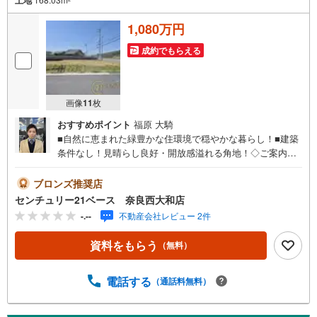
1,080万円
成約でもらえる
画像
11
枚
おすすめポイント
福原 大騎
■自然に恵まれた緑豊かな住環境で穏やかな暮らし！■建築
条件なし！見晴らし良好・開放感溢れる角地！◇ご案内に
ついて◇・水曜日も休まず営業中！・お仕事終わりのお時
間でもご見学可！・今から見たい！というお声にもご対応
ブロンズ推奨店
できます！◇住宅ローンもお任せください！◇・提携銀行
センチュリー21ベース 奈良西大和店
多数あり（地方銀行・都市銀行・信用金庫etc）・優遇後適
-.--
不動産会社レビュー 2件
用金利 0.875％～（審査内容により異なります）--- ◇◇ Ya
hoo！不動産キャンペーン対象店舗 ◇◇ ----当店で物件を成
資料をもらう
（無料）
約いただくとPayPayボーナスライトがもらえる【Yahoo！
不動産/物件ご成約キャンペーン】の対象になります。「資
料をもらう」「見学予約をする」からエントリーくださ
電話する
（通話料無料）
い。※必ずYahoo！ JAPAN IDでログインのうえお問い合わ
せください。-----------------------------