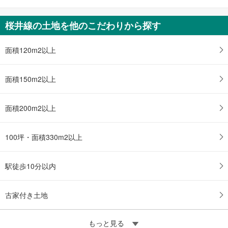
中古一戸建て
天理市西井戸堂町
桜井線の土地を他のこだわりから探す
390万円
6LDK
土地面積 72.42m
面積120m2以上
2
近鉄天理線 「前栽」駅 徒歩18分
面積150m2以上
面積200m2以上
100坪・面積330m2以上
駅徒歩10分以内
古家付き土地
もっと見る