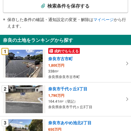
索
検索条件を保存する
条
件
保存した条件の確認・通知設定の変更・解除は
マイページ
から行
で
えます。
通
知
奈良の土地をランキングから探す
を
受
1
成約でもらえる
け
奈良市古市町
取
1,800万円
る
338m
2
・
奈良県奈良市古市町
条
件
2
奈良市千代ヶ丘3丁目
を
1,790万円
マ
164.41m
（登記）
2
イ
奈良県奈良市千代ヶ丘3丁目
ペ
ー
3
奈良市あやめ池北2丁目
ジ
650万円