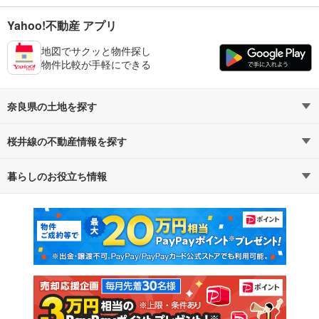
Yahoo!不動産 アプリ
地図でサクッと物件探し
物件比較が手軽にできる
奈良県の土地を探す
桜井線の不動産情報を探す
路線・駅から探す
地域から探す
暮らしのお役立ち情報
不動産・住宅
賃貸住宅
通勤・通学時間から探す
地図から探す
マンションカタログ
教えて！住まいの先生
新築マンション
中古マンション
新築一戸建て
中古一戸建て
注文住宅
土地