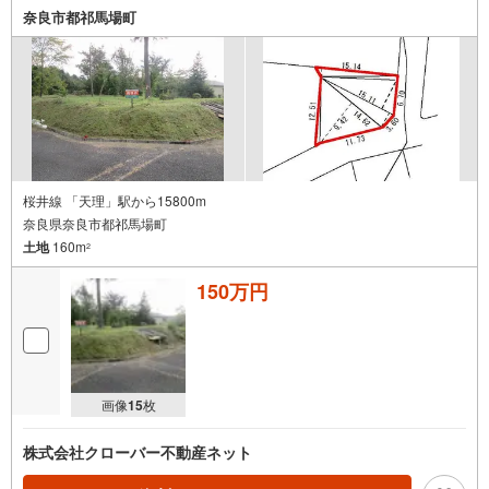
奈良市都祁馬場町
桜井線 「天理」駅から15800m
奈良県奈良市都祁馬場町
土地
160m
2
150万円
画像
15
枚
株式会社クローバー不動産ネット