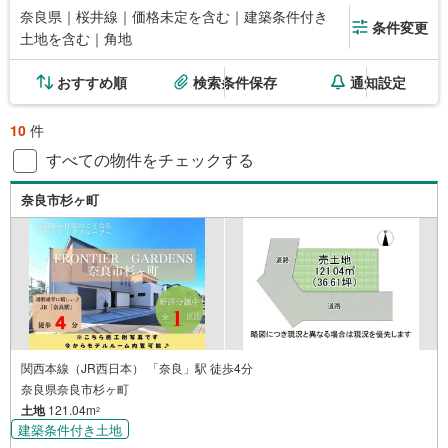
奈良県｜桜井線｜価格未定を含む｜建築条件付き
条件変更
土地を含む｜角地
おすすめ順
検索条件保存
通知設定
10
件
すべての物件をチェックする
奈良市杉ヶ町
関西本線（JR西日本） 「奈良」駅 徒歩4分
奈良県奈良市杉ヶ町
土地
121.04m
2
建築条件付き土地