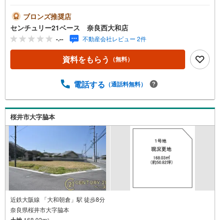
ご案内について◇・水曜日も休まず営業中！・お仕事終わ
りのお時間でもご見学可！・今から見たい！というお声に
ブロンズ推奨店
もご対応できます！◇住宅ローンもお任せください！◇・
センチュリー21ベース 奈良西大和店
提携銀行多数あり（地方銀行・都市銀行・信用金庫etc）・
-.--
不動産会社レビュー 2件
優遇後適用金利 0.875％～（審査内容により異なります）--
- ◇◇ Yahoo！不動産キャンペーン対象店舗 ◇◇ ----当店で
資料をもらう
（無料）
物件を成約いただくとPayPayボーナスライトがもらえる
【Yahoo！不動産/物件ご成約キャンペーン】の対象になり
ます。「資料をもらう」「見学予約をする」からエントリ
電話する
（通話料無料）
ーください。※必ずYahoo！ JAPAN IDでログインのうえお
問い合わせください。-----------------------------
桜井市大字脇本
近鉄大阪線 「大和朝倉」駅 徒歩8分
奈良県桜井市大字脇本
土地
168.03m
2