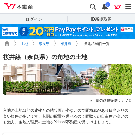
Yahoo!不動産
検索
通知
i
ログイン
ID新規取得
土地
奈良県
桜井線
角地の物件一覧
桜井線（奈良県）の角地の土地
一部の画像提供：アフロ
角地の土地は他の建物との隣接面が少ないので開放感があり日当たりの
良い物件が多いです。玄関の配置を選べるので間取りの自由度が高いの
も魅力。角地の理想の土地をYahoo!不動産で見つけましょう。