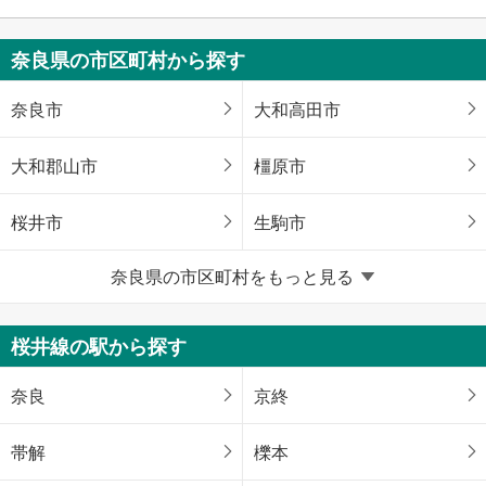
奈良県の市区町村から探す
奈良市
大和高田市
大和郡山市
橿原市
桜井市
生駒市
奈良県の市区町村をもっと見る
香芝市
葛城市
宇陀市
生駒郡平群町
桜井線の駅から探す
生駒郡三郷町
生駒郡斑鳩町
奈良
京終
生駒郡安堵町
磯城郡三宅町
帯解
櫟本