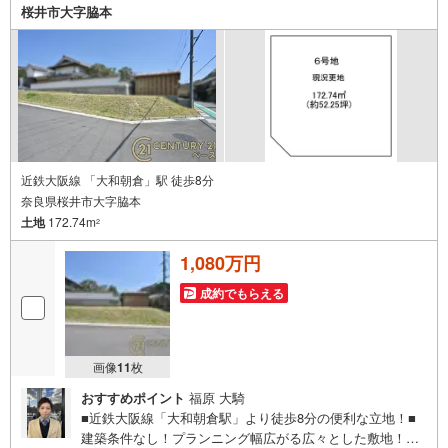
桜井市大字脇本
近鉄大阪線 「大和朝倉」駅 徒歩8分
奈良県桜井市大字脇本
土地
172.74m
2
1,080万円
成約でもらえる
画像
11
枚
おすすめポイント
福原 大騎
■近鉄大阪線「大和朝倉駅」より徒歩8分の便利な立地！■
建築条件なし！プランニング幅広がる広々とした敷地！◇