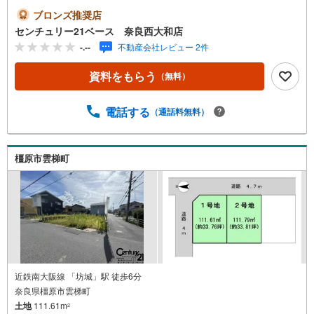
事終わりのお時間でもご見学可！・今から見たい！という
ブロンズ推奨店
お声にもご対応できます！◇住宅ローンもお任せくださ
センチュリー21ベース 奈良西大和店
い！◇・提携銀行多数あり（地方銀行・都市銀行・信用金
-.--
不動産会社レビュー 2件
庫etc）・優遇後適用金利 0.875％～（審査内容により異な
ります）--- ◇◇ Yahoo！不動産キャンペーン対象店舗 ◇◇
資料をもらう
（無料）
----当店で物件を成約いただくとPayPayボーナスライトが
もらえる【Yahoo！不動産/物件ご成約キャンペーン】の対
象になります。「資料をもらう」「見学予約をする」から
電話する
（通話料無料）
エントリーください。※必ずYahoo！ JAPAN IDでログイン
のうえお問い合わせください。-----------------------------
橿原市雲梯町
近鉄南大阪線 「坊城」駅 徒歩6分
奈良県橿原市雲梯町
土地
111.61m
2