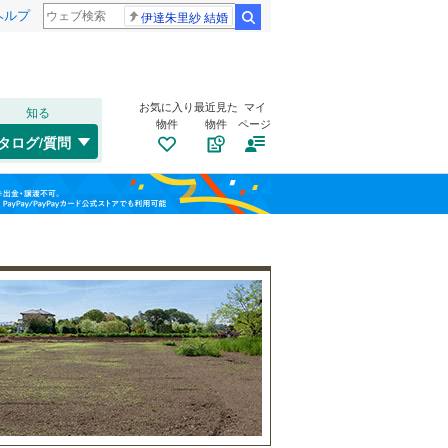
ヘルプ
伊達朱里紗 結婚
検索
お気に入り
最近見た
マイ
知る
物件
物件
ページ
桜井線
(
13
)
タログ/質問
南道路
（
3
）
大和郡山市
(
5
)
福島
古家あり
（
2
）
桜井市
(
3
)
近鉄橿原線
(
11
)
栃木
群馬
山梨
生駒市
(
2
)
近鉄吉野線
(
4
)
宇陀市
(
2
)
近鉄生駒線
(
6
)
生駒郡三郷町
(
1
)
近鉄生駒ケーブル
(
2
)
磯城郡川西町
(
1
)
小学校まで1km以内
（
6
）
和歌山
宇陀郡曽爾村
(
0
)
高市郡明日香村
(
0
)