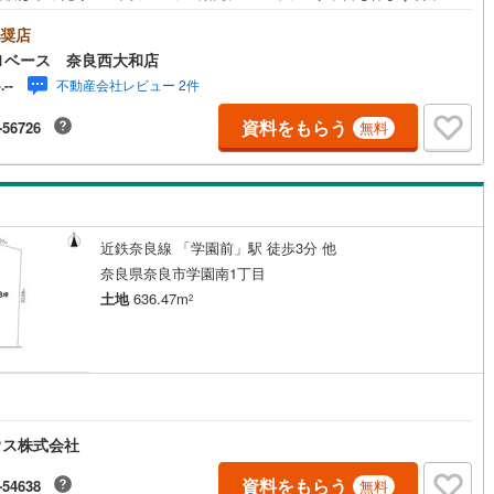
・お仕事終わりのお時間でもご見学可！・今から見たい！というお声にも
応できます！◇住宅ローンもお任せください！◇・提携銀行多数あり（地
奨店
・都市銀行・信用金庫etc）・優遇後適用金利 0.875％～（審査内容によ
1ベース 奈良西大和店
ります）--- ◇◇ Yahoo！不動産キャンペーン対象店舗 ◇◇ ----当店で物
不動産会社レビュー 2件
-.--
約いただくとPayPayボーナスライトがもらえる【Yahoo！不動産/物件ご
キャンペーン】の対象になります。「資料をもらう」「見学予約をする」
資料をもらう
-56726
無料
ントリーください。※必ずYahoo！ JAPAN IDでログインのうえお問い合
。-----------------------------
近鉄奈良線 「学園前」駅 徒歩3分 他
奈良県奈良市学園南1丁目
土地
636.47m
2
ウス株式会社
資料をもらう
-54638
無料