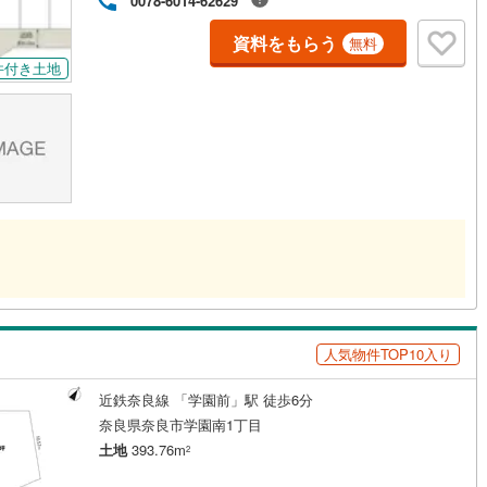
0078-6014-62629
資料をもらう
無料
件付き土地
人気物件TOP10入り
近鉄奈良線 「学園前」駅 徒歩6分
奈良県奈良市学園南1丁目
土地
393.76m
2