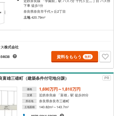
近鉄奈良線 「学園前」駅 バス7分 千代ヶ丘二丁目 バス停
下車 徒歩1分
奈良県奈良市千代ヶ丘2丁目
土地
420.79m
2
ウス株式会社
資料をもらう
-54638
無料
良富雄三碓町（建築条件付宅地分譲）
PR
1,690万円～1,810万円
価格
近鉄奈良線 「富雄」駅 徒歩20分
交通
奈良県奈良市三碓町
所在地
140.82m
～143.7m
土地面積
2
2