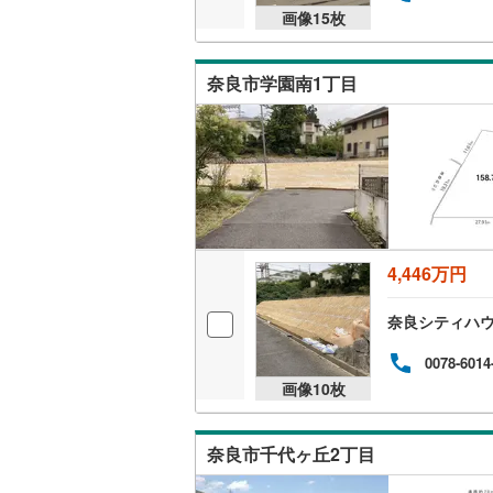
画像
15
枚
奈良市学園南1丁目
4,446万円
奈良シティハ
0078-6014
画像
10
枚
奈良市千代ヶ丘2丁目