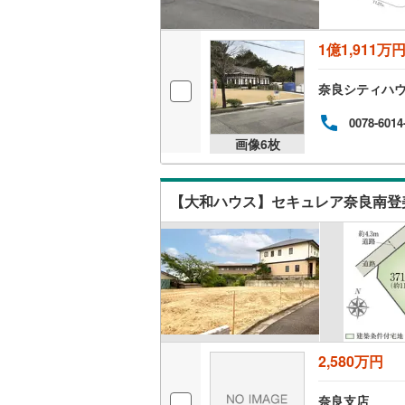
1億1,911万
奈良シティハ
0078-6014
画像
6
枚
【大和ハウス】セキュレア奈良南登
2,580万円
奈良支店