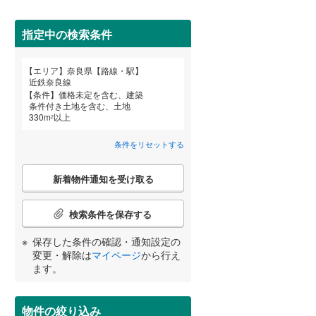
北葛城郡広陵町
(
2
)
指定中の検索条件
吉野郡大淀町
(
1
)
詳しく見る
エリア
奈良県【路線・駅】
吉野郡天川村
(
0
)
宮崎
鹿児島
沖縄
近鉄奈良線
条件
価格未定を含む、建築
吉野郡下北山村
(
0
)
条件付き土地を含む、土地
330
m
以上
2
吉野郡東吉野村
(
0
)
条件をリセットする
する
る
条件をリセットする
条件をリセットする
条件をリセットする
条件をリセットする
条件をリセットする
条件をリセットする
こ
新着物件通知を受け取る
の
検
索
検索条件を保存する
条
件
保存した条件の確認・通知設定の
で
変更・解除は
マイページ
から行え
通
ます。
知
を
受
物件の絞り込み