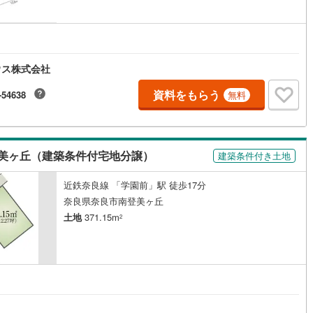
円
ウス株式会社
資料をもらう
-54638
無料
美ヶ丘（建築条件付宅地分譲）
建築条件付き土地
近鉄奈良線 「学園前」駅 徒歩17分
奈良県奈良市南登美ヶ丘
土地
371.15m
2