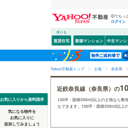
IDでもっ
ログイン
借りる
北海道
JR
北海道
関西本線（
こだわり条件
配置、向き、
賃貸住宅
新築マンション
中古マンシ
和歌山線
(
前道6m
奈良市
(
1
東北
青森
(
2
)
(
1
)
(
0
平坦地
（
天理市
(
5
私鉄・その他
近鉄大阪
関東
東京
Yahoo!不動産トップ
土地
奈良県
五條市
(
0
近鉄天理
販売、価格、
香芝市
(
3
信越・北陸
新潟
近鉄御所
1
更地渡し
近鉄奈良線（奈良県）の
山辺郡山
近鉄田原
東海
愛知
お気に入りから資料請求
100坪・面積330m2以上の土地な
立地
生駒郡斑
もできます。100坪・面積330m2以上
気になる物件を
最寄りの
近畿
大阪
磯城郡三
お気に入りに
追加してみましょう
宇陀郡御
オンライン対