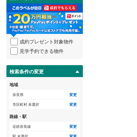
け
取
る
・
条
件
を
成約プレゼント対象物件
マ
イ
見学予約できる物件
ペ
ー
ジ
に
検索条件の変更
保
存
地域
す
る
奈良県
変更
市区町村 未選択
変更
路線・駅
近鉄奈良線
変更
駅 未選択
変更