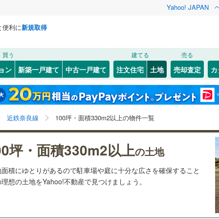
Yahoo! JAPAN
と便利に
新規取得
検索条件を保存しました
買う
建てる
売る
JR西日本）
(
10
)
奈良線
(
2
)
建ち方、日当たり
ョン
新築一戸建て
中古一戸建て
注文住宅
土地
売却査定
カ
この検索条件の新着物件通知は、
マイページ
から設定できます。
7
)
以上
（
7
）
角地
（
1
）
5
)
大和高田市
(
3
)
岩手
宮城
秋田
山形
)
(
5
)
(
3
)
(
0
)
(
0
)
(
4
)
5
）
整形地
（
2
）
)
橿原市
(
3
)
線
(
11
)
近鉄奈良線
(
12
)
奈良県、近鉄奈良線、価格未定を含む、建築条件付き土
神奈川
埼玉
千葉
茨城
近鉄奈良線
100坪・面積330m2以上の物件一覧
)
御所市
(
1
)
地を含む、土地330
m
以上
線
(
4
)
近鉄南大阪線
(
5
)
2
契約、入居関連など
)
葛城市
(
1
)
長野
富山
石川
福井
線
(
2
)
近鉄京都線
(
3
)
00坪・面積330m2以上
（
1
）
第一種低層住居専用地域
（
8
）
の土地
添村
(
0
)
生駒郡平群町
(
0
)
本線
(
6
)
近鉄けいはんな線
(
2
)
閉じる
閉じる
お気に入りリストを見る
お気に入りリストを見る
閉じる
閉じる
岐阜
静岡
三重
ら敷地面積にゆとりがあるので駐車場や庭に十分な広さを確保すること
検索条件を保存する
鳩町
(
3
)
生駒郡安堵町
(
1
)
の理想の土地をYahoo!不動産で見つけましょう。
マイページ
駅が始発駅
（
0
）
海まで2km以内
（
0
）
兵庫
京都
滋賀
奈良
宅町
(
0
)
磯城郡田原本町
(
2
)
杖村
(
1
)
高市郡高取町
(
0
)
応