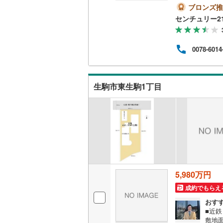
始動
ブロンズ推
す・
センチュリー2
さ 
0分 
が資
0078-6014
たく
件の
ーが
社は
生駒市東生駒1丁目
にお
5,980万円
成約でもらえ
おす
■近
敷地