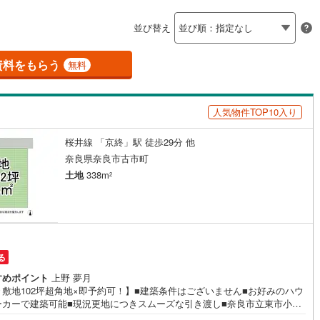
島根
岡山
広島
山口
上牧町
(
0
)
北葛城郡王寺町
(
0
)
ン内見(相談)可
（
2
）
IT重説可
（
1
）
並び替え
香川
愛媛
高知
河合町
(
1
)
吉野郡吉野町
(
0
)
保存した条件を見る
資料をもらう
ン対応とは？
無料
市町
(
0
)
吉野郡黒滝村
(
0
)
佐賀
長崎
熊本
大分
迫川村
(
0
)
吉野郡十津川村
(
0
)
人気物件TOP10入り
北山村
(
0
)
吉野郡川上村
(
0
)
桜井線 「京終」駅 徒歩29分 他
この条件で検索する
この条件で検索する
この条件で検索する
この条件で検索する
この条件で検索する
この条件で検索する
市区町村以下を選択
市区町村を選択す
駅を選択する
奈良県奈良市古市町
土地
338m
2
る
すめポイント
上野 夢月
々敷地102坪超角地×即予約可！】■建築条件はございません■お好みのハウ
ーカーで建築可能■現況更地につきスムーズな引き渡し■奈良市立東市小学
で徒歩2分 特徴・即時の引渡しに対応可能でスムーズにマイホーム計画が