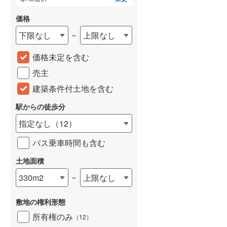
価格
下限なし
上限なし
~
価格未定を含む
売主
建築条件付土地を含む
駅からの徒歩分
指定なし
（
12
）
バス乗車時間も含む
土地面積
330m2
上限なし
~
敷地の権利形態
所有権のみ
（
12
）