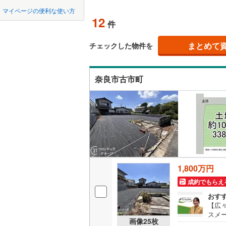
中国
鳥取
マイページの便利な使い方
北葛城郡
オンライ
12
件
四国
徳島
北葛城郡
まとめて
オンライ
チェックした物件を
吉野郡下
九州・沖縄
福岡
吉野郡野
奈良市古市町
吉野郡上
0
0
0
0
0
0
該当物件
該当物件
該当物件
該当物件
該当物件
該当物件
件
件
件
件
件
件
1,800万円
成約でもらえ
おす
【広
スメ
画像
25
枚
校ま