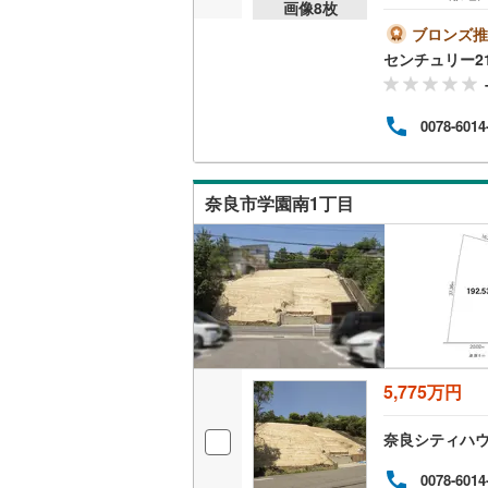
画像
8
枚
中！
ご対
ブロンズ推
方銀行
センチュリー2
り異な
件を成
成約
0078-6014
からエ
わせください
奈良市学園南1丁目
5,775万円
奈良シティハ
0078-6014