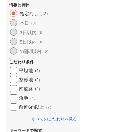
情報公開日
指定なし
（
12
）
本日
（
0
）
3日以内
（
0
）
5日以内
（
0
）
1週間以内
（
0
）
こだわり条件
平坦地
（
5
）
整形地
（
2
）
南道路
（
3
）
角地
（
1
）
前道6m以上
（
7
）
すべてのこだわりを見る
キーワードで探す