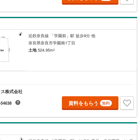
近鉄奈良線 「学園前」駅 徒歩9分 他
奈良県奈良市学園南1丁目
土地
524.95m
2
ウス株式会社
資料をもらう
-54638
無料