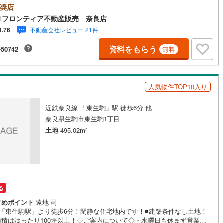
できます・緑豊かな閑静な住宅街に位置し落ち着いた住環境が広がりま
奨店
2世帯住宅や庭付き一戸建てなど様々な建築プランに対応するゆとりある広
1フロンティア不動産販売 奈良店
立地・奈良市立東市小学校まで徒歩約2分・奈良市立都南中学校まで徒歩約3
不動産会社レビュー 21件
3.76
弊社が選ばれる理由 1.お金の扱い方のプロ、ファイナンシャルプランナー
金計画をサポート！2.買い替えなどにも対応できる売却専門チームあり！3.
資料をもらう
-50742
無料
さんの銀行と繋がりがあるため、最も低金利になるように審査が可能4.物
お引渡し後に必要になったお家のリフォームも弊社のリフォームプランナ
ご提案5.定期的にご連絡を繋ぎ、有事の際に迅速にサポートいたします弊
専門家同士が連携をとっているため、より多くの知見がございますお気軽
人気物件TOP10入り
問合せください
近鉄奈良線 「東生駒」駅 徒歩6分 他
奈良県生駒市東生駒1丁目
土地
495.02m
2
る
すめポイント
遠地 司
鉄「東生駒駅」より徒歩6分！閑静な住宅地内です！■建築条件なし土地！
面積はゆったり100坪以上！◇ご案内について◇・水曜日も休まず営業