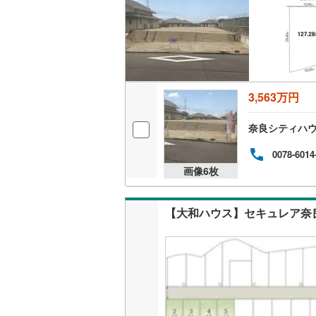
3,563万円
奈良シティハ
0078-6014
画像
6
枚
【大和ハウス】セキュレア奈