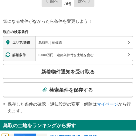
前へ
次へ
/
6
件
気になる物件がなかったら
条件を変更しよう！
現在の検索条件
鳥取県｜伯備線
エリア/路線
6,000万円｜建築条件付き土地を含む
詳細条件
こ
新着物件通知を受け取る
の
検
索
検索条件を保存する
条
件
保存した条件の確認・通知設定の変更・解除は
マイページ
から行
で
えます。
通
知
鳥取の土地をランキングから探す
を
受