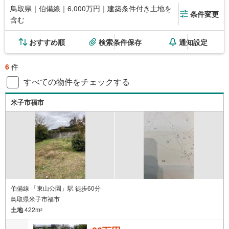
鳥取県｜伯備線｜6,000万円｜建築条件付き土地を
条件変更
含む
おすすめ順
検索条件保存
通知設定
6
件
すべての物件をチェックする
米子市福市
伯備線 「東山公園」駅 徒歩60分
鳥取県米子市福市
土地
422m
2