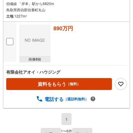
伯備線 「岸本」駅から6820m
鳥取県西伯郡伯耆町丸山
土地
1227m
2
890万円
画像
0
枚
有限会社アオイ・ハウジング
資料をもらう
（無料）
電話する
（通話料無料）
1
1
〜
6
件