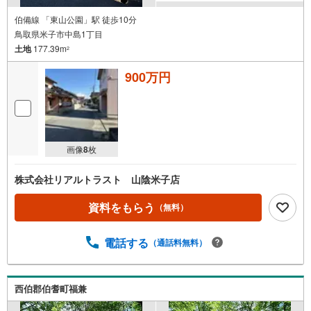
伯備線 「東山公園」駅 徒歩10分
鳥取県米子市中島1丁目
土地
177.39m
2
900万円
画像
8
枚
株式会社リアルトラスト 山陰米子店
資料をもらう
（無料）
電話する
（通話料無料）
西伯郡伯耆町福兼