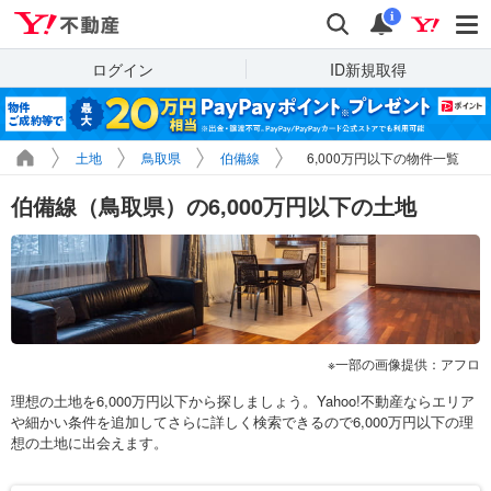
Yahoo!不動産
検索
通知
i
ログイン
ID新規取得
土地
鳥取県
伯備線
6,000万円以下の物件一覧
伯備線（鳥取県）の6,000万円以下の土地
一部の画像提供：アフロ
理想の土地を6,000万円以下から探しましょう。Yahoo!不動産ならエリア
や細かい条件を追加してさらに詳しく検索できるので6,000万円以下の理
想の土地に出会えます。