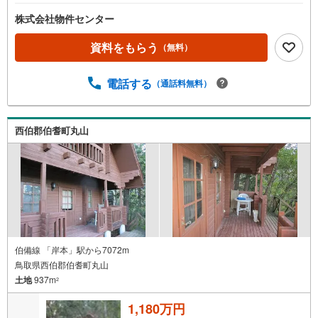
株式会社物件センター
資料をもらう
（無料）
電話する
（通話料無料）
西伯郡伯耆町丸山
伯備線 「岸本」駅から7072m
鳥取県西伯郡伯耆町丸山
土地
937m
2
1,180万円