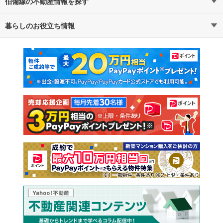
伯備線の不動産情報を探す
路線・駅から探す
地域から探す
暮らしのお役立ち情報
不動産・住宅
賃貸住宅
通勤・通学時間から探す
地図から探す
マンションカタログ
教えて！住まいの先生
新築マンション
中古マンション
新築一戸建て
中古一戸建て
注文住宅
土地
売却査定