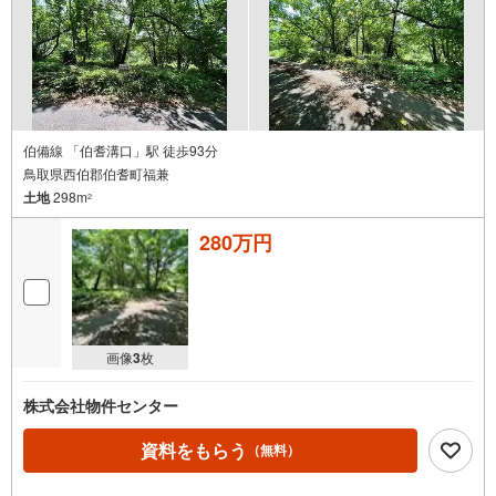
伯備線 「伯耆溝口」駅 徒歩93分
鳥取県西伯郡伯耆町福兼
土地
298m
2
280万円
画像
3
枚
株式会社物件センター
資料をもらう
（無料）