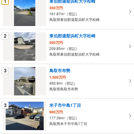
1
東伯郡湯梨浜町大字松崎
け
350万円
取
161.87m
（登記）
2
る
鳥取県東伯郡湯梨浜町大字松崎
・
条
2
東伯郡湯梨浜町大字松崎
件
550万円
を
209.85m
（登記）
2
マ
鳥取県東伯郡湯梨浜町大字松崎
イ
ペ
3
鳥取市布勢
ー
ジ
1,500万円
493.9m
（登記）
に
2
鳥取県鳥取市布勢
保
存
す
3
米子市中島1丁目
る
900万円
177.39m
（登記）
2
鳥取県米子市中島1丁目