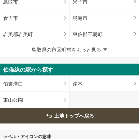
鳥取市
米子市
倉吉市
境港市
岩美郡岩美町
東伯郡三朝町
鳥取県の市区町村をもっと見る
東伯郡湯梨浜町
西伯郡南部町
西伯郡伯耆町
伯備線の駅から探す
伯耆溝口
岸本
東山公園
土地トップへ戻る
ラベル・アイコンの意味