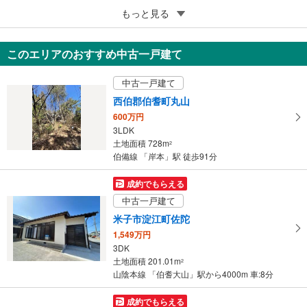
3
境港市渡町
もっと見る
180万円
168.59m
（登記）
2
このエリアのおすすめ中古一戸建て
鳥取県境港市渡町
中古一戸建て
西伯郡伯耆町丸山
600万円
3LDK
土地面積 728m
2
伯備線 「岸本」駅 徒歩91分
成約でもらえる
中古一戸建て
米子市淀江町佐陀
1,549万円
3DK
土地面積 201.01m
2
山陰本線 「伯耆大山」駅から4000m 車:8分
成約でもらえる