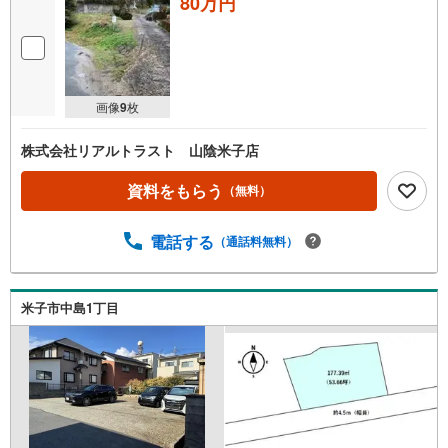
80万円
画像
9
枚
株式会社リアルトラスト 山陰米子店
資料をもらう
（無料）
電話する
（通話料無料）
米子市中島1丁目