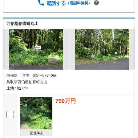
電話する
（通話料無料）
西伯郡伯耆町丸山
伯備線 「岸本」駅から7840m
鳥取県西伯郡伯耆町丸山
土地
1027m
2
790万円
画像
3
枚