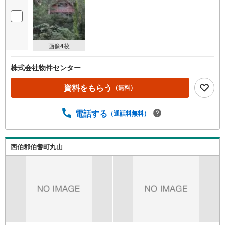
画像
4
枚
株式会社物件センター
資料をもらう
（無料）
電話する
（通話料無料）
西伯郡伯耆町丸山