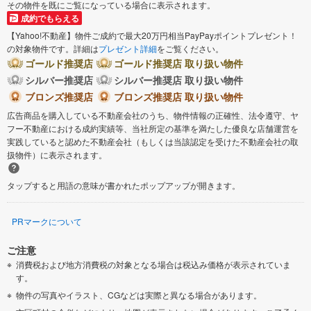
その物件を既にご覧になっている場合に表示されます。
成約でもらえる
【Yahoo!不動産】物件ご成約で最大20万円相当PayPayポイントプレゼント！
の対象物件です。詳細は
プレゼント詳細
をご覧ください。
ゴールド推奨店
ゴールド推奨店 取り扱い物件
シルバー推奨店
シルバー推奨店 取り扱い物件
ブロンズ推奨店
ブロンズ推奨店 取り扱い物件
広告商品を購入している不動産会社のうち、物件情報の正確性、法令遵守、ヤ
フー不動産における成約実績等、当社所定の基準を満たした優良な店舗運営を
実践していると認めた不動産会社（もしくは当該認定を受けた不動産会社の取
扱物件）に表示されます。
タップすると用語の意味が書かれたポップアップが開きます。
PRマークについて
ご注意
消費税および地方消費税の対象となる場合は税込み価格が表示されていま
す。
物件の写真やイラスト、CGなどは実際と異なる場合があります。