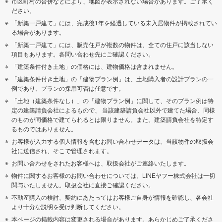
市区町村の合併などにより、地図が表示されない場合があります。ご了承く
ださい。
「新築一戸建て」には、完成後1年を経過している未入居物件が掲載されてい
る場合があります。
「新築一戸建て」には、販売住戸が複数の物件は、全ての住戸に該当しない
項目もあります。各問い合わせ先にご確認ください。
「建築条件付き土地」の価格には、建物価格は含まれません。
「建築条件付き土地」の「建物プラン例」は、土地購入者の設計プランの一
例であり、プランの採用可否は任意です。
「土地（建築条件なし）」の「建物プラン例」に関して、そのプラン例は特
定の建築請負会社によるもので、 当該建築請負会社以外で建てた場合、同様
のものが同価格で建てられるとは限りません。また、建築請負会社を特定す
るものではありません。
お客様が入力する個人情報を含むお問い合わせデータは、当該物件の取扱会
社に送信され、そこで管理されます。
お問い合わせをされたお客様へは、取扱会社がご連絡いたします。
物件に関するお客様のお問い合わせについては、LINEヤフー株式会社は一切
関与いたしません。取扱会社に直接ご確認ください。
不動産購入の検討、契約にあたってはお客様ご自身が情報を確認し、各会社
より十分な説明を受け判断してください。
本ページの掲載内容は変更される場合があります。あらかじめご了承くださ