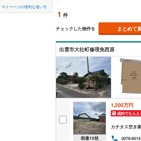
中国
鳥取
マイページの便利な使い方
オンライ
1
件
四国
徳島
まとめて
オンライ
チェックした物件を
九州・沖縄
福岡
出雲市大社町修理免西原
0
0
0
0
0
0
該当物件
該当物件
該当物件
該当物件
該当物件
該当物件
件
件
件
件
件
件
1,200万円
成約でもらえ
カチタス空き
画像
10
枚
0078-6014