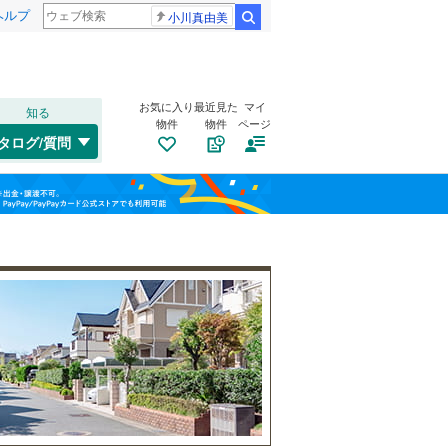
ヘルプ
小川真由美
検索
お気に入り
最近見た
マイ
知る
物件
物件
ページ
木次線
(
0
)
タログ/質問
南道路
（
0
）
出雲市
(
1
)
福島
古家あり
（
1
）
安来市
(
0
)
栃木
群馬
山梨
仁多郡奥出雲町
(
0
)
邑智郡美郷町
(
0
)
鹿足郡吉賀町
(
0
)
隠岐郡知夫村
(
0
)
小学校まで1km以内
（
0
）
和歌山