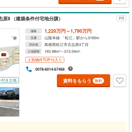
原II （建築条件付宅地分譲）
PR
1,220万円～1,790万円
価格
山陰本線 「松江」駅から3160m
交通
島根県松江市古志原4丁目
所在地
163.98m
～213.04m
土地面積
2
2
人気物件TOP10入り
0078-6014-67468
資料をもらう
件付き土地
無料