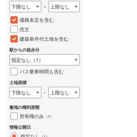
下限なし
上限なし
~
価格未定を含む
売主
建築条件付土地を含む
駅からの徒歩分
指定なし
（
1
）
バス乗車時間も含む
土地面積
下限なし
上限なし
~
敷地の権利形態
所有権のみ
（
1
）
情報公開日
指定なし
（
1
）