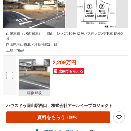
山陽本線（JR西日本） 「岡山」駅 バス10分 福居バス停 バス停下車 徒歩5
分
岡山県岡山市北区津島福居2丁目
土地
176m
2
2,209万円
成約でもらえる
画像
12
枚
ハウスドゥ岡山駅西口 株式会社アールイープロジェクト
資料をもらう
（無料）