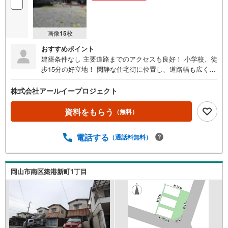
画像
15
枚
おすすめポイント
建築条件なし 主要道路までのアクセスも良好！ 小学校、徒
歩15分の好立地！ 閑静な住宅街に位置し、道路幅も広く、
駐車もしやすい！
株式会社アールイープロジェクト
資料をもらう
（無料）
電話する
（通話料無料）
岡山市南区築港新町1丁目