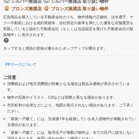
シルバー推奨店
シルバー推奨店 取り扱い物件
ブロンズ推奨店
ブロンズ推奨店 取り扱い物件
広告商品を購入している不動産会社のうち、物件情報の正確性、法令遵守、ヤ
フー不動産における成約実績等、当社所定の基準を満たした優良な店舗運営を
実践していると認めた不動産会社（もしくは当該認定を受けた不動産会社の取
扱物件）に表示されます。
タップすると用語の意味が書かれたポップアップが開きます。
PRマークについて
ご注意
消費税および地方消費税の対象となる場合は税込み価格が表示されていま
す。
物件の写真やイラスト、CGなどは実際と異なる場合があります。
市区町村の合併などにより、地図が表示されない場合があります。ご了承く
ださい。
「新築一戸建て」には、完成後1年を経過している未入居物件が掲載されてい
る場合があります。
「新築一戸建て」には、販売住戸が複数の物件は、全ての住戸に該当しない
項目もあります。各問い合わせ先にご確認ください。