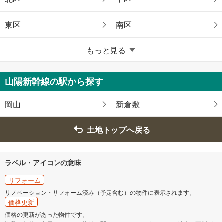
東区
南区
岡山県のそのほかの地域
もっと見る
倉敷市
津山市
山陽新幹線の駅から探す
玉野市
笠岡市
岡山
新倉敷
井原市
総社市
土地トップへ戻る
備前市
赤磐市
ラベル・アイコンの意味
真庭市
美作市
リフォーム
リノベーション・リフォーム済み（予定含む）の物件に表示されます。
価格更新
価格の更新があった物件です。