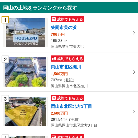
知
岡山の土地をランキングから探す
を
受
1
成約でもらえる
け
笠岡市美の浜
取
706万円
る
165.28m
2
・
岡山県笠岡市美の浜
条
件
2
成約でもらえる
を
岡山市北区撫川
マ
1,500万円
イ
737m
（登記）
2
ペ
岡山県岡山市北区撫川
ー
ジ
3
成約でもらえる
に
岡山市北区北方3丁目
保
2,600万円
存
291.54m
（実測）
2
す
岡山県岡山市北区北方3丁目
る
成約でもらえる