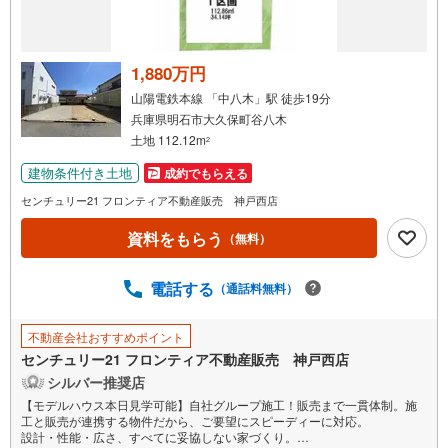
1,880万円
山陽電鉄本線 「中八木」駅 徒歩19分
兵庫県明石市大久保町谷八木
土地 112.12m
2
建物条件付き土地
成約でもらえる
センチュリー21 フロンティア不動産販売 神戸西店
資料をもらう
（無料）
電話する
（通話料無料）
不動産会社おすすめポイント
センチュリー21 フロンティア不動産販売 神戸西店
シルバー推奨店
【モデルハウス本日見学可能】自社グループ施工！販売まで一貫体制。施
工と販売が連携する物件だから、ご要望にスピーディーに対応。
設計・性能・広さ、すべてに妥協しない家づくり。