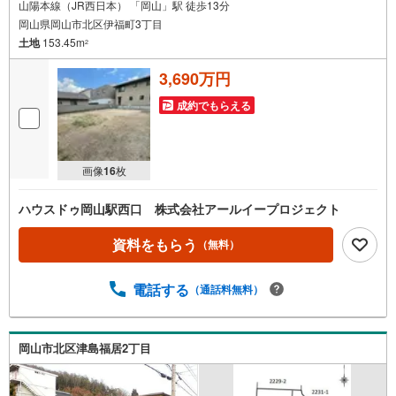
山陽本線（JR西日本） 「岡山」駅 徒歩13分
岡山県岡山市北区伊福町3丁目
土地
153.45m
2
3,690万円
成約でもらえる
画像
16
枚
ハウスドゥ岡山駅西口 株式会社アールイープロジェクト
資料をもらう
（無料）
電話する
（通話料無料）
岡山市北区津島福居2丁目