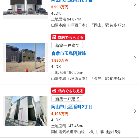
3,998万円
4LDK
土地面積 94.87m
2
山陽本線（JR西日本） 「岡山」駅 徒歩17分
成約でもらえる
新築一戸建て
倉敷市玉島阿賀崎
1,880万円
4LDK
土地面積 190.55m
2
山陽本線（JR西日本） 「金光」駅 徒歩42分
成約でもらえる
新築一戸建て
岡山市北区番町2丁目
4,198万円
4LDK
土地面積 147.46m
2
岡山電気軌道東山線 「柳川」駅 徒歩15分