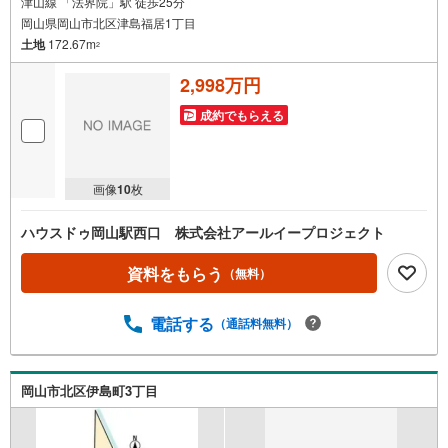
津山線 「法界院」駅 徒歩25分
岡山県岡山市北区津島福居1丁目
土地
172.67m
2
2,998万円
成約でもらえる
画像
10
枚
ハウスドゥ岡山駅西口 株式会社アールイープロジェクト
資料をもらう
（無料）
電話する
（通話料無料）
岡山市北区伊島町3丁目