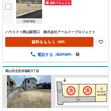
成約でもらえる
画像
16
枚
ハウスドゥ岡山駅西口 株式会社アールイープロジェクト
資料をもらう
（無料）
電話する
（通話料無料）
岡山市北区伊福町3丁目