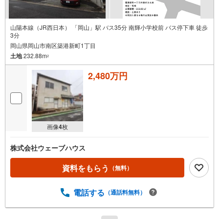
山陽本線（JR西日本） 「岡山」駅 バス35分 南輝小学校前 バス停下車 徒歩
3分
岡山県岡山市南区築港新町1丁目
土地
232.88m
2
2,480万円
画像
4
枚
株式会社ウェーブハウス
資料をもらう
（無料）
電話する
（通話料無料）