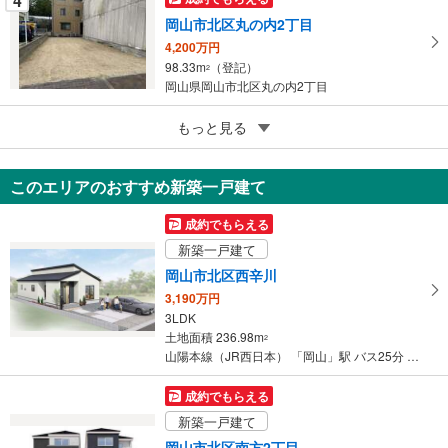
4
岡山市北区丸の内2丁目
4,200万円
98.33m
（登記）
2
岡山県岡山市北区丸の内2丁目
4
もっと見る
成約でもらえる
岡山市北区辛川市場
1,229万円
このエリアのおすすめ新築一戸建て
301.51m
2
岡山県岡山市北区辛川市場
成約でもらえる
新築一戸建て
岡山市北区西辛川
3,190万円
3LDK
土地面積 236.98m
2
山陽本線（JR西日本） 「岡山」駅 バス25分 辛川下 バス停下車 徒歩11分
成約でもらえる
新築一戸建て
岡山市北区南方2丁目