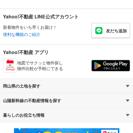
Yahoo!不動産 LINE公式アカウント
新着物件をいち早くお届け！
友だち追加
便利な機能のご紹介
Yahoo!不動産 アプリ
地図でサクッと物件探し
物件比較が手軽にできる
岡山県の土地を探す
山陽新幹線の不動産情報を探す
路線・駅から探す
地域から探す
暮らしのお役立ち情報
不動産・住宅
賃貸住宅
通勤・通学時間から探す
地図から探す
マンションカタログ
教えて！住まいの先生
新築マンション
中古マンション