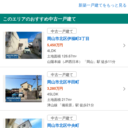
成約でもらえる
新築一戸建てをもっと見る
新築一戸建て
このエリアのおすすめ中古一戸建て
岡山市中区海吉
3,080万円
中古一戸建て
4LDK
土地面積 219.86m
2
岡山市北区伊福町3丁目
山陽本線（JR西日本） 「岡山」駅 バス28分 海吉 バス停下車 徒歩7分
5,450万円
4LDK
土地面積 126.67m
2
山陽本線（JR西日本） 「岡山」駅 徒歩11分
中古一戸建て
岡山市北区半田町
3,280万円
4SLDK
土地面積 217m
2
津山線 「備前原」駅 徒歩21分
中古一戸建て
岡山市北区中央町