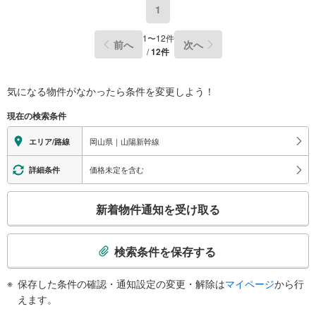
1
1
〜
12
件
前へ
次へ
/
12
件
気になる物件がなかったら
条件を変更しよう！
現在の検索条件
岡山県｜山陽新幹線
エリア/路線
価格未定を含む
詳細条件
こ
新着物件通知を受け取る
の
検
索
検索条件を保存する
条
件
保存した条件の確認・通知設定の変更・解除は
マイページ
から行
で
えます。
通