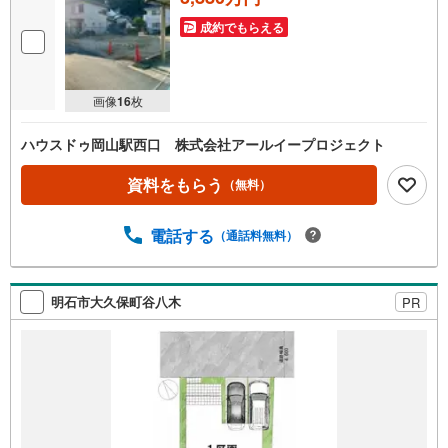
成約でもらえる
画像
16
枚
ハウスドゥ岡山駅西口 株式会社アールイープロジェクト
資料をもらう
（無料）
電話する
（通話料無料）
明石市大久保町谷八木
PR