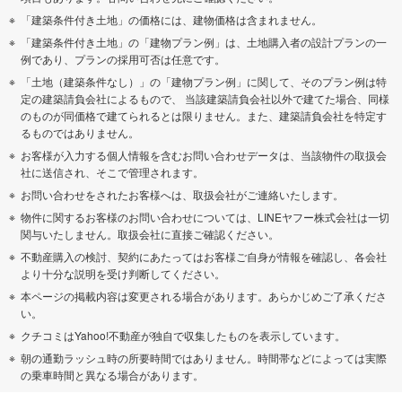
「建築条件付き土地」の価格には、建物価格は含まれません。
「建築条件付き土地」の「建物プラン例」は、土地購入者の設計プランの一
例であり、プランの採用可否は任意です。
「土地（建築条件なし）」の「建物プラン例」に関して、そのプラン例は特
定の建築請負会社によるもので、 当該建築請負会社以外で建てた場合、同様
のものが同価格で建てられるとは限りません。また、建築請負会社を特定す
るものではありません。
お客様が入力する個人情報を含むお問い合わせデータは、当該物件の取扱会
社に送信され、そこで管理されます。
お問い合わせをされたお客様へは、取扱会社がご連絡いたします。
物件に関するお客様のお問い合わせについては、LINEヤフー株式会社は一切
関与いたしません。取扱会社に直接ご確認ください。
不動産購入の検討、契約にあたってはお客様ご自身が情報を確認し、各会社
より十分な説明を受け判断してください。
本ページの掲載内容は変更される場合があります。あらかじめご了承くださ
い。
クチコミはYahoo!不動産が独自で収集したものを表示しています。
朝の通勤ラッシュ時の所要時間ではありません。時間帯などによっては実際
の乗車時間と異なる場合があります。