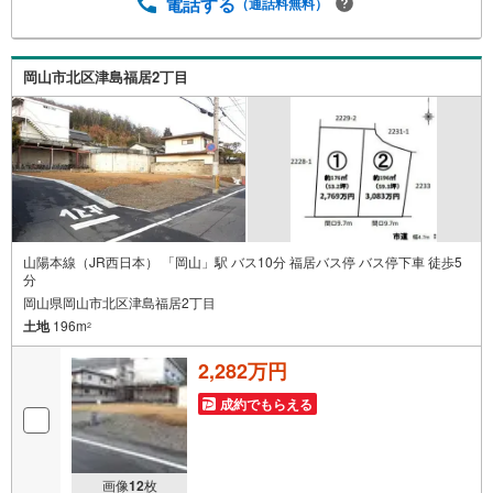
電話する
（通話料無料）
岡山市北区津島福居2丁目
山陽本線（JR西日本） 「岡山」駅 バス10分 福居バス停 バス停下車 徒歩5
分
岡山県岡山市北区津島福居2丁目
土地
196m
2
2,282万円
成約でもらえる
画像
12
枚