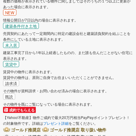
複数の価格が表示されている物件に関しましてはそのうちの１つ以上に更新が
あった場合に表示されます。
NEW
情報公開日が7日以内の場合に表示されます。
建築条件付き土地
売買契約にあたって一定期間内に特定の建設会社と建築請負契約を結ぶことを
条件にしている土地に表示されます。
未入居
建築工事完了日から1年以上経過したものの、まだ誰も住んだことがない住宅に
表示されます。
賃貸中
賃貸中の物件に表示されます。
賃貸中の物件は、原則ご自身でお住まいいただくことができません。
請求済
その物件が資料請求・お問い合わせ済みの場合に表示されます。
既読
その物件を既にご覧になっている場合に表示されます。
成約でもらえる
【Yahoo!不動産】物件ご成約で最大20万円相当PayPayポイントプレゼント！
の対象物件です。詳細は
プレゼント詳細
をご覧ください。
ゴールド推奨店
ゴールド推奨店 取り扱い物件