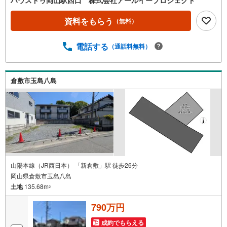
ハウスドゥ岡山駅西口 株式会社アールイープロジェクト
資料をもらう
（無料）
電話する
（通話料無料）
倉敷市玉島八島
山陽本線（JR西日本） 「新倉敷」駅 徒歩26分
岡山県倉敷市玉島八島
土地
135.68m
2
790万円
成約でもらえる