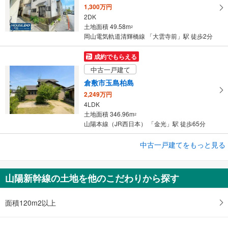
1,300万円
2DK
土地面積 49.58m
2
岡山電気軌道清輝橋線 「大雲寺前」駅 徒歩2分
成約でもらえる
中古一戸建て
倉敷市玉島柏島
2,249万円
4LDK
土地面積 346.96m
2
山陽本線（JR西日本） 「金光」駅 徒歩65分
成約でもらえる
中古一戸建てをもっと見る
中古一戸建て
倉敷市玉島乙島
山陽新幹線の土地を他のこだわりから探す
2,049万円
4SLDK
土地面積 306.22m
面積120m2以上
2
山陽本線（JR西日本） 「新倉敷」駅から5000m 車:10分