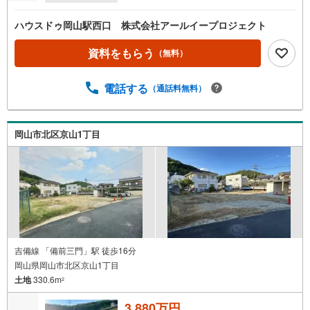
ハウスドゥ岡山駅西口 株式会社アールイープロジェクト
資料をもらう
（無料）
電話する
（通話料無料）
岡山市北区京山1丁目
吉備線 「備前三門」駅 徒歩16分
岡山県岡山市北区京山1丁目
土地
330.6m
2
3,880万円