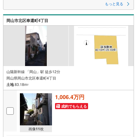
もっと見る
～自社ブランド物件:建売価格で「理想」を諦めない住まい～
■なぜ建売価格で「理想」が叶うのか？
岡山市北区奉還町4丁目
施工から販売までグループ内で完結させることで中間コストを徹底カッ
ト。その分を「広さ」と「性能」に還元しました
■「お金の理想」も諦めない。専属FPによる無料相談
・家計の「見える化」で安心を
教育費や老後資金など将来の出費を数値化。一生涯の家計シミュレーショ
ンを作成します。
・プロならではのアドバイス
「最適な銀行は？」「今の年収で大丈夫？」といった疑問から住宅ローン
の最大活用まで、家計を守る具体的なプランをご提案
山陽新幹線 「岡山」駅 徒歩12分
岡山県岡山市北区奉還町4丁目
「自分らしい家」と「安心できる将来」
土地
83.18m
どちらもフロンティアで叶えませんか？
2
当日の現地見学・FP相談も受付中です
1,006.4万円
成約でもらえる
画像
11
枚