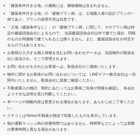
「建築条件付き土地」の価格には、建物価格は含まれません。
「建築条件付き土地」の「建物プラン例」は、土地購入者の設計プランの一
例であり、プランの採用可否は任意です。
「土地（建築条件なし）」の「建物プラン例」に関して、そのプラン例は特
定の建築請負会社によるもので、 当該建築請負会社以外で建てた場合、同様
のものが同価格で建てられるとは限りません。また、建築請負会社を特定す
るものではありません。
お客様が入力する個人情報を含むお問い合わせデータは、当該物件の取扱会
社に送信され、そこで管理されます。
お問い合わせをされたお客様へは、取扱会社がご連絡いたします。
物件に関するお客様のお問い合わせについては、LINEヤフー株式会社は一切
関与いたしません。取扱会社に直接ご確認ください。
不動産購入の検討、契約にあたってはお客様ご自身が情報を確認し、各会社
より十分な説明を受け判断してください。
本ページの掲載内容は変更される場合があります。あらかじめご了承くださ
い。
クチコミはYahoo!不動産が独自で収集したものを表示しています。
朝の通勤ラッシュ時の所要時間ではありません。時間帯などによっては実際
の乗車時間と異なる場合があります。