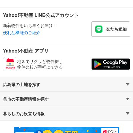
Yahoo!不動産 LINE公式アカウント
新着物件をいち早くお届け！
友だち追加
便利な機能のご紹介
Yahoo!不動産 アプリ
地図でサクッと物件探し
物件比較が手軽にできる
広島県の土地を探す
呉市の不動産情報を探す
路線・駅から探す
地域から探す
暮らしのお役立ち情報
不動産・住宅
賃貸住宅
通勤・通学時間から探す
地図から探す
マンションカタログ
教えて！住まいの先生
新築マンション
中古マンション