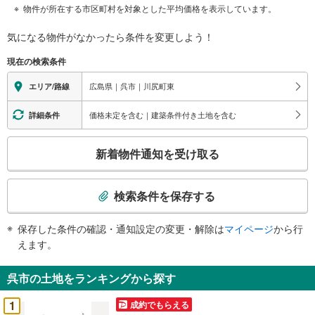
物件が所在する市区町村を対象とした平均価格を表示しています。
気になる物件がなかったら
条件を変更しよう！
現在の検索条件
広島県｜呉市｜川尻町東
エリア/路線
価格未定を含む｜建築条件付き土地を含む
詳細条件
こ
新着物件通知を受け取る
の
検
索
検索条件を保存する
条
件
保存した条件の確認・通知設定の変更・解除は
マイページ
から行
で
えます。
通
知
呉市の土地をランキングから探す
を
受
1
成約でもらえる
け