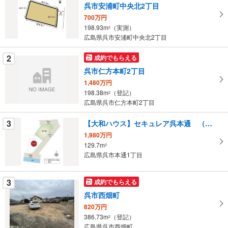
呉市安浦町中央北2丁目
取
700万円
る
198.93m
（実測）
2
・
広島県呉市安浦町中央北2丁目
条
件
2
成約でもらえる
を
呉市仁方本町2丁目
マ
1,480万円
イ
198.38m
（登記）
2
ペ
広島県呉市仁方本町2丁目
ー
ジ
3
【大和ハウス】セキュレア呉本通 （建築条件付宅地分譲）
に
1,980万円
保
129.7m
2
広島県呉市本通1丁目
存
す
る
3
成約でもらえる
呉市西畑町
820万円
386.73m
（登記）
2
広島県呉市西畑町