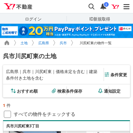
Yahoo!不動産
検索
通知
i
ログイン
ID新規取得
土地
広島県
呉市
川尻町東の物件一覧
呉市川尻町東の土地
広島県｜呉市｜川尻町東｜価格未定を含む｜建築
条件変更
条件付き土地を含む
おすすめ順
検索条件保存
通知設定
1
件
すべての物件をチェックする
呉市川尻町東3丁目