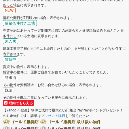
あった場合に表示されます。
NEW
情報公開日が7日以内の場合に表示されます。
建築条件付き土地
売買契約にあたって一定期間内に特定の建設会社と建築請負契約を結ぶことを
条件にしている土地に表示されます。
未入居
建築工事完了日から1年以上経過したものの、まだ誰も住んだことがない住宅に
表示されます。
賃貸中
賃貸中の物件に表示されます。
賃貸中の物件は、原則ご自身でお住まいいただくことができません。
請求済
その物件が資料請求・お問い合わせ済みの場合に表示されます。
既読
その物件を既にご覧になっている場合に表示されます。
成約でもらえる
【Yahoo!不動産】物件ご成約で最大20万円相当PayPayポイントプレゼント！
の対象物件です。詳細は
プレゼント詳細
をご覧ください。
ゴールド推奨店
ゴールド推奨店 取り扱い物件
シルバー推奨店
シルバー推奨店 取り扱い物件