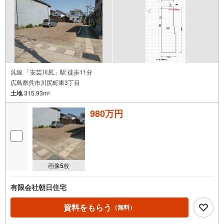
呉線 「安芸川尻」駅 徒歩11分
広島県呉市川尻町東3丁目
土地
315.93m
2
980万円
画像
5
枚
有限会社朝日住宅
資料をもらう
（無料）