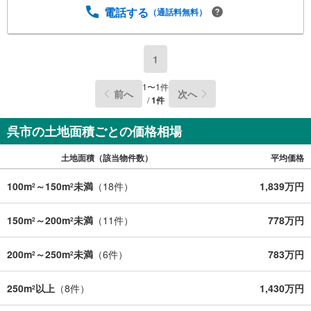
電話する
（通話料無料）
1
1
〜
1
件
前へ
次へ
/
1
件
呉市の土地面積ごとの価格相場
土地面積（該当物件数）
平均価格
100m
～150m
未満
（
18
件）
1,839万円
2
2
150m
～200m
未満
（
11
件）
778万円
2
2
200m
～250m
未満
（
6
件）
783万円
2
2
250m
以上
（
8
件）
1,430万円
2