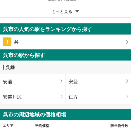
5
呉市広長浜2丁目
もっと見る
200万円
175.2m
（登記）
2
呉市の人気の駅をランキングから探す
広島県呉市広長浜2丁目
1
呉
呉市の駅から探す
呉線
安浦
安登
安芸川尻
仁方
呉市の周辺地域の価格相場
エリア
平均価格
該当物件数