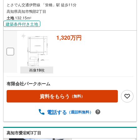
とさでん交通伊野線 「蛍橋」駅 徒歩11分
高知県高知市鴨部2丁目
土地
132.15m
2
建築条件付き土地
1,320万円
画像
19
枚
有限会社パークホーム
資料をもらう
（無料）
電話する
（通話料無料）
高知市愛宕町3丁目