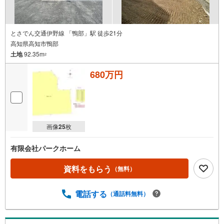
とさでん交通伊野線 「鴨部」駅 徒歩21分
高知県高知市鴨部
土地
92.35m
2
680万円
画像
25
枚
有限会社パークホーム
資料をもらう
（無料）
電話する
（通話料無料）