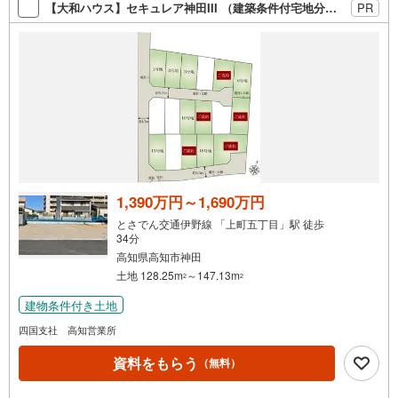
索
【大和ハウス】セキュレア神田III （建築条件付宅地分譲）
PR
条
件
で
通
知
を
受
け
取
る
1,390万円～1,690万円
・
とさでん交通伊野線 「上町五丁目」駅 徒歩
条
34分
件
高知県高知市神田
を
土地 128.25m
～147.13m
2
2
マ
建物条件付き土地
イ
四国支社 高知営業所
ペ
ー
資料をもらう
（無料）
ジ
に