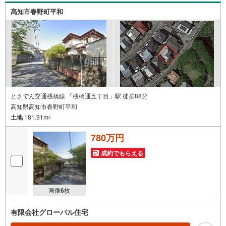
高知市春野町平和
とさでん交通桟橋線 「桟橋通五丁目」駅 徒歩88分
高知県高知市春野町平和
土地
181.91m
2
780万円
成約でもらえる
画像
6
枚
有限会社グローバル住宅