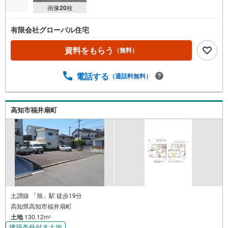
画像
20
枚
有限会社グローバル住宅
資料をもらう
（無料）
電話する
（通話料無料）
高知市福井扇町
土讃線 「旭」駅 徒歩19分
高知県高知市福井扇町
土地
130.12m
2
建築条件付き土地