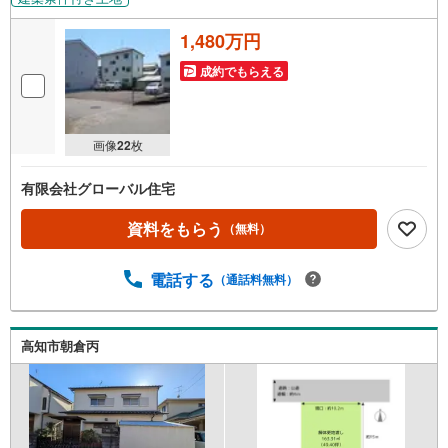
1,480万円
成約でもらえる
画像
22
枚
有限会社グローバル住宅
資料をもらう
（無料）
電話する
（通話料無料）
高知市朝倉丙