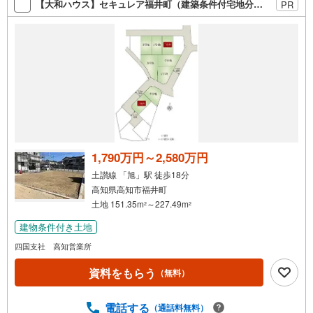
【大和ハウス】セキュレア福井町（建築条件付宅地分譲）
PR
1,790万円～2,580万円
土讃線 「旭」駅 徒歩18分
高知県高知市福井町
土地 151.35m
～227.49m
2
2
建物条件付き土地
四国支社 高知営業所
資料をもらう
（無料）
電話する
（通話料無料）