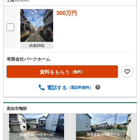
土地
300万円
画像
23
枚
有限会社パークホーム
資料をもらう
（無料）
電話する
（通話料無料）
高知市鴨部