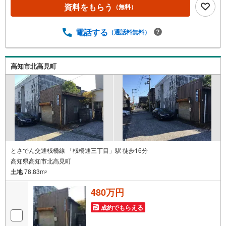
資料をもらう
（無料）
電話する
（通話料無料）
高知市北高見町
とさでん交通桟橋線 「桟橋通三丁目」駅 徒歩16分
高知県高知市北高見町
土地
78.83m
2
480万円
成約でもらえる