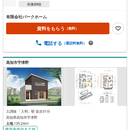
画像
24
枚
有限会社パークホーム
資料をもらう
（無料）
電話する
（通話料無料）
高知市宇津野
土讃線 「入明」駅 徒歩31分
高知県高知市宇津野
土地
135.24m
2
建築条件付き土地