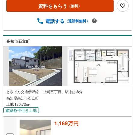
資料をもらう
（無料）
電話する
（通話料無料）
高知市石立町
とさでん交通伊野線 「上町五丁目」駅 徒歩8分
高知県高知市石立町
土地
120.72m
2
建築条件付き土地
1,169万円