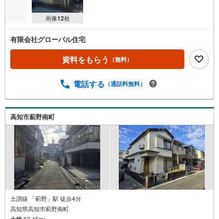
画像
12
枚
有限会社グローバル住宅
資料をもらう
（無料）
電話する
（通話料無料）
高知市薊野南町
土讃線 「薊野」駅 徒歩4分
高知県高知市薊野南町
63.45m
2