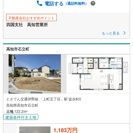
電話する
（通話料無料）
保
存
す
不動産会社おすすめポイント
る
四国支社 高知営業所
もっと見る
高知市石立町
とさでん交通伊野線 「上町五丁目」駅 徒歩8分
高知県高知市石立町
土地
122.2m
2
建築条件付き土地
1,183万円