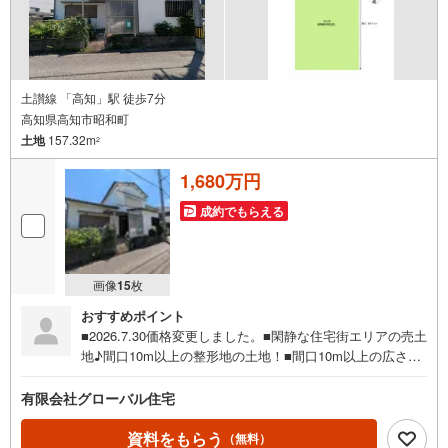
土讃線 「高知」駅 徒歩7分
高知県高知市昭和町
土地
157.32m
2
1,680万円
成約でもらえる
画像
15
枚
おすすめポイント
■2026.7.30価格変更しました。■閑静な住宅街エリアの売土
地♪間口10m以上の整形地の土地！■間口10m以上の広さ！
建物解体更地渡しです♪■建築条件無し！お好きな工務店で
建築可能♪■小学校まで徒歩約7分圏内！■周辺はイオンモー
有限会社グローバル住宅
ル高知店や病院等の施設が充実したエリア！■間口10m以
上！並列3台駐車可能♪
資料をもらう
（無料）