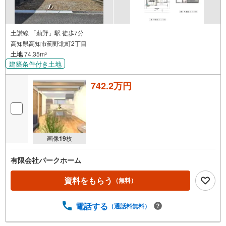
土讃線 「薊野」駅 徒歩7分
高知県高知市薊野北町2丁目
土地
74.35m
2
建築条件付き土地
742.2万円
画像
19
枚
有限会社パークホーム
資料をもらう
（無料）
電話する
（通話料無料）