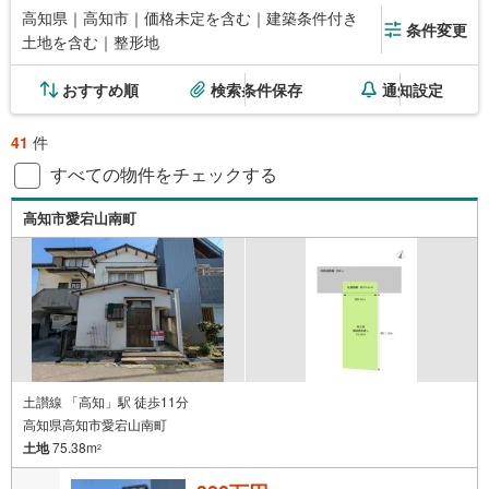
高知県｜高知市｜価格未定を含む｜建築条件付き
条件変更
土地を含む｜整形地
おすすめ順
検索条件保存
通知設定
41
件
すべての物件をチェックする
高知市愛宕山南町
土讃線 「高知」駅 徒歩11分
高知県高知市愛宕山南町
土地
75.38m
2