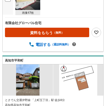
画像
17
枚
有限会社グローバル住宅
資料をもらう
（無料）
電話する
（通話料無料）
高知市平和町
とさでん交通伊野線 「上町五丁目」駅 徒歩8分
高知県高知市平和町