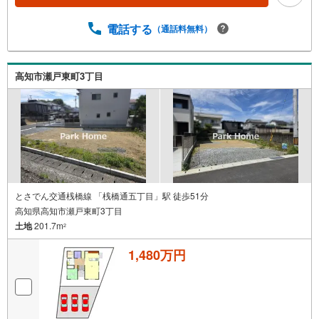
電話する
（通話料無料）
高知市瀬戸東町3丁目
とさでん交通桟橋線 「桟橋通五丁目」駅 徒歩51分
高知県高知市瀬戸東町3丁目
土地
201.7m
2
1,480万円