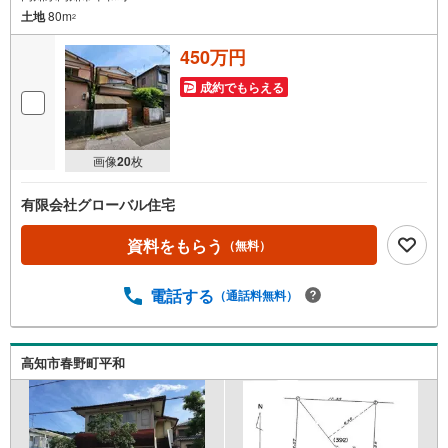
土地
80m
2
450万円
成約でもらえる
画像
20
枚
有限会社グローバル住宅
資料をもらう
（無料）
電話する
（通話料無料）
高知市春野町平和