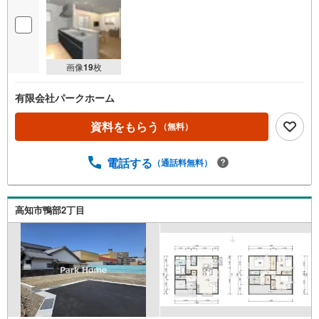
画像
19
枚
有限会社パークホーム
資料をもらう
（無料）
電話する
（通話料無料）
高知市鴨部2丁目