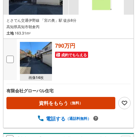
とさでん交通伊野線 「宮の奥」駅 徒歩8分
高知県高知市朝倉丙
土地
163.31m
2
790万円
成約でもらえる
画像
14
枚
有限会社グローバル住宅
資料をもらう
（無料）
電話する
（通話料無料）