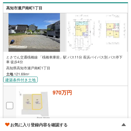
高知市瀬戸南町1丁目
とさでん交通桟橋線 「桟橋車庫前」駅 バス11分 長浜バイパス別 バス停下
車 徒歩4分
高知県高知市瀬戸南町1丁目
土地
121.69m
2
建築条件付き土地
970万円
画像
18
枚
お気に入り登録内容を確認する