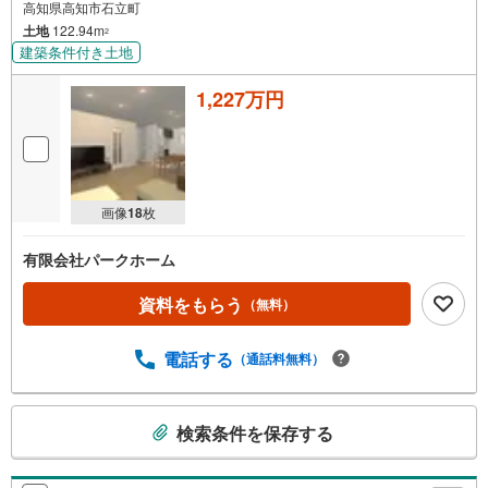
高知県高知市石立町
土地
122.94m
2
建築条件付き土地
1,227万円
画像
18
枚
有限会社パークホーム
資料をもらう
（無料）
電話する
（通話料無料）
こ
検索条件を保存する
の
検