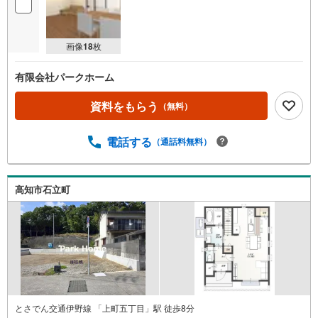
画像
18
枚
有限会社パークホーム
資料をもらう
（無料）
電話する
（通話料無料）
高知市石立町
とさでん交通伊野線 「上町五丁目」駅 徒歩8分