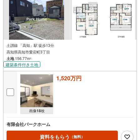
土讃線 「高知」駅 徒歩13分
高知県高知市愛宕町3丁目
土地
156.77m
2
建築条件付き土地
1,520万円
画像
18
枚
有限会社パークホーム
資料をもらう
（無料）