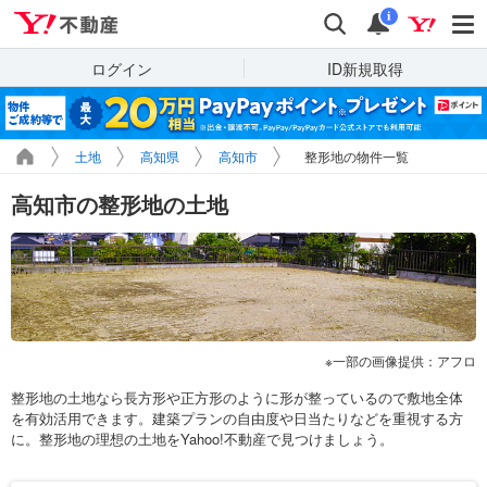
Yahoo!不動産
検索
通知
i
ログイン
ID新規取得
土地
高知県
高知市
整形地の物件一覧
高知市の整形地の土地
一部の画像提供：アフロ
整形地の土地なら長方形や正方形のように形が整っているので敷地全体
を有効活用できます。建築プランの自由度や日当たりなどを重視する方
に。整形地の理想の土地をYahoo!不動産で見つけましょう。