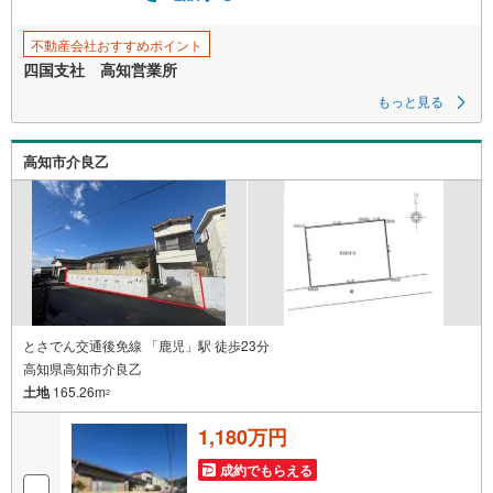
不動産会社おすすめポイント
四国支社 高知営業所
もっと見る
高知市介良乙
とさでん交通後免線 「鹿児」駅 徒歩23分
高知県高知市介良乙
土地
165.26m
2
1,180万円
成約でもらえる