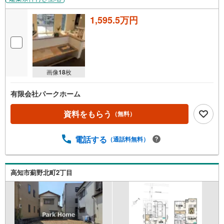
1,595.5万円
画像
18
枚
有限会社パークホーム
資料をもらう
（無料）
電話する
（通話料無料）
高知市薊野北町2丁目