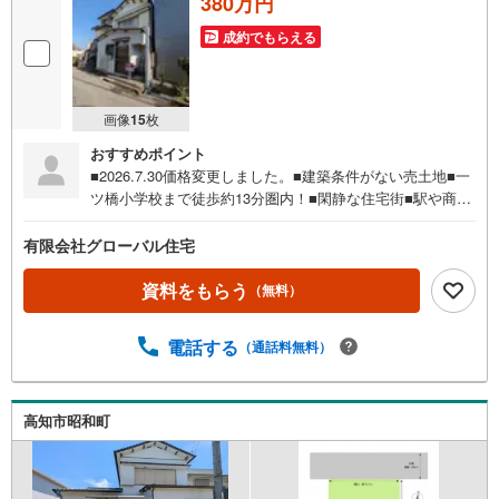
380万円
成約でもらえる
画像
15
枚
おすすめポイント
■2026.7.30価格変更しました。■建築条件がない売土地■一
ツ橋小学校まで徒歩約13分圏内！■閑静な住宅街■駅や商業
施設が近くで便利な立地！■コンパクトな敷地面積で効率よ
くお家の建築が可能！■土地・建物・外構工事等込みで263
有限会社グローバル住宅
8万円～の3LDKプラン有り■プランの延床面積87.77平方メ
ートル、3LDKの間取り（外構工事費用等は概算です）※プ
資料をもらう
（無料）
ラン変更、物価変動によって価格に変動がある場合が有り
ます。
電話する
（通話料無料）
高知市昭和町