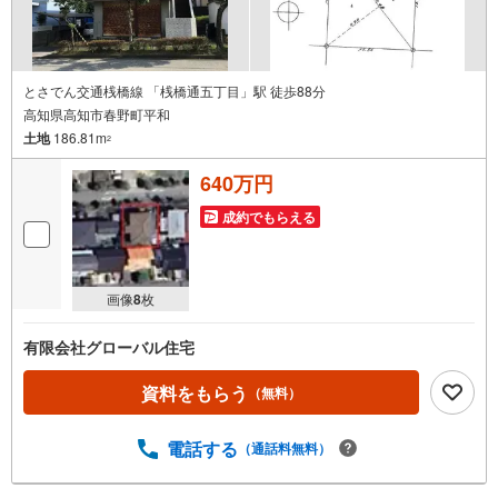
とさでん交通桟橋線 「桟橋通五丁目」駅 徒歩88分
高知県高知市春野町平和
土地
186.81m
2
640万円
成約でもらえる
画像
8
枚
有限会社グローバル住宅
資料をもらう
（無料）
電話する
（通話料無料）