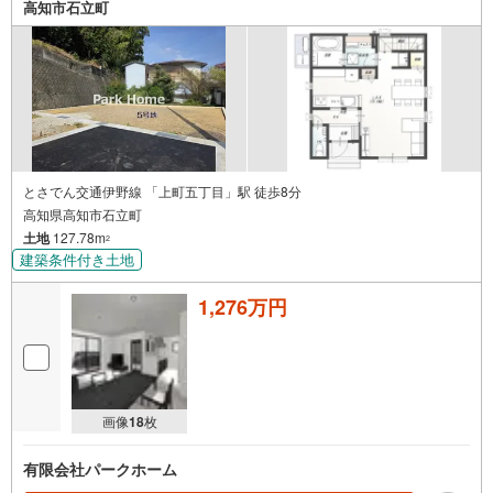
高知市石立町
とさでん交通伊野線 「上町五丁目」駅 徒歩8分
高知県高知市石立町
土地
127.78m
2
建築条件付き土地
1,276万円
画像
18
枚
有限会社パークホーム