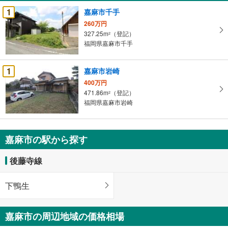
受
1
嘉麻市千手
け
260万円
取
327.25m
（登記）
2
る
福岡県嘉麻市千手
・
条
1
嘉麻市岩崎
件
400万円
を
471.86m
（登記）
2
マ
福岡県嘉麻市岩崎
イ
ペ
ー
嘉麻市の駅から探す
ジ
に
後藤寺線
保
存
下鴨生
す
る
嘉麻市の周辺地域の価格相場