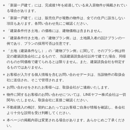
「新築一戸建て」には、完成後1年を経過している未入居物件が掲載されてい
る場合があります。
「新築一戸建て」には、販売住戸が複数の物件は、全ての住戸に該当しない
項目もあります。各問い合わせ先にご確認ください。
「建築条件付き土地」の価格には、建物価格は含まれません。
「建築条件付き土地」の「建物プラン例」は、土地購入者の設計プランの一
例であり、プランの採用可否は任意です。
「土地（建築条件なし）」の「建物プラン例」に関して、そのプラン例は特
定の建築請負会社によるもので、 当該建築請負会社以外で建てた場合、同様
のものが同価格で建てられるとは限りません。また、建築請負会社を特定す
るものではありません。
お客様が入力する個人情報を含むお問い合わせデータは、当該物件の取扱会
社に送信され、そこで管理されます。
お問い合わせをされたお客様へは、取扱会社がご連絡いたします。
物件に関するお客様のお問い合わせについては、LINEヤフー株式会社は一切
関与いたしません。取扱会社に直接ご確認ください。
不動産購入の検討、契約にあたってはお客様ご自身が情報を確認し、各会社
より十分な説明を受け判断してください。
本ページの掲載内容は変更される場合があります。あらかじめご了承くださ
い。