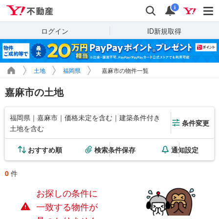
Yahoo!不動産
検索
通知
i
ログイン
ID新規取得
土地
福岡県
嘉麻市の物件一覧
嘉麻市の土地
福岡県｜嘉麻市｜価格未定を含む｜建築条件付き
条件変更
土地を含む
おすすめ順
検索条件保存
通知設定
0
件
お探しの条件に
一致する物件が