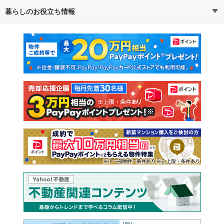
暮らしのお役立ち情報
不動産・住宅
賃貸住宅
通勤・通学時間から探す
地図から探す
マンションカタログ
教えて！住まいの先生
新築マンション
中古マンション
新築一戸建て
中古一戸建て
注文住宅
土地
売却査定