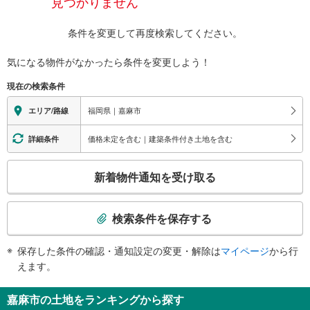
見つかりません
条件を変更して再度検索してください。
気になる物件がなかったら
条件を変更しよう！
現在の検索条件
福岡県｜嘉麻市
エリア/路線
価格未定を含む｜建築条件付き土地を含む
詳細条件
こ
新着物件通知を受け取る
の
検
索
検索条件を保存する
条
件
保存した条件の確認・通知設定の変更・解除は
マイページ
から行
で
えます。
通
知
嘉麻市の土地をランキングから探す
を