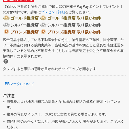
【Yahoo!不動産】物件ご成約で最大20万円相当PayPayポイントプレゼント！
の対象物件です。詳細は
プレゼント詳細
をご覧ください。
ゴールド推奨店
ゴールド推奨店 取り扱い物件
シルバー推奨店
シルバー推奨店 取り扱い物件
ブロンズ推奨店
ブロンズ推奨店 取り扱い物件
広告商品を購入している不動産会社のうち、物件情報の正確性、法令遵守、ヤ
フー不動産における成約実績等、当社所定の基準を満たした優良な店舗運営を
実践していると認めた不動産会社（もしくは当該認定を受けた不動産会社の取
扱物件）に表示されます。
タップすると用語の意味が書かれたポップアップが開きます。
PRマークについて
ご注意
消費税および地方消費税の対象となる場合は税込み価格が表示されていま
す。
物件の写真やイラスト、CGなどは実際と異なる場合があります。
市区町村の合併などにより、地図が表示されない場合があります。ご了承く
ださい。