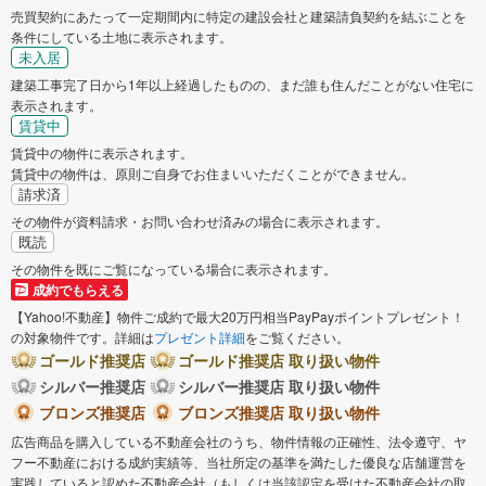
売買契約にあたって一定期間内に特定の建設会社と建築請負契約を結ぶことを
条件にしている土地に表示されます。
未入居
建築工事完了日から1年以上経過したものの、まだ誰も住んだことがない住宅に
表示されます。
賃貸中
賃貸中の物件に表示されます。
賃貸中の物件は、原則ご自身でお住まいいただくことができません。
請求済
その物件が資料請求・お問い合わせ済みの場合に表示されます。
既読
その物件を既にご覧になっている場合に表示されます。
成約でもらえる
【Yahoo!不動産】物件ご成約で最大20万円相当PayPayポイントプレゼント！
の対象物件です。詳細は
プレゼント詳細
をご覧ください。
ゴールド推奨店
ゴールド推奨店 取り扱い物件
シルバー推奨店
シルバー推奨店 取り扱い物件
ブロンズ推奨店
ブロンズ推奨店 取り扱い物件
広告商品を購入している不動産会社のうち、物件情報の正確性、法令遵守、ヤ
フー不動産における成約実績等、当社所定の基準を満たした優良な店舗運営を
実践していると認めた不動産会社（もしくは当該認定を受けた不動産会社の取