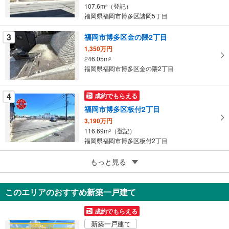
イ
107.6m
（登記）
2
ペ
福岡県福岡市博多区諸岡5丁目
ー
ジ
3
福岡市博多区金の隈2丁目
に
1,350万円
保
246.05m
2
福岡県福岡市博多区金の隈2丁目
存
す
る
4
成約でもらえる
福岡市博多区板付2丁目
3,190万円
116.69m
（登記）
2
福岡県福岡市博多区板付2丁目
5
もっと見る
成約でもらえる
福岡市博多区三筑2丁目
3,990万円
このエリアのおすすめ新築一戸建て
218.18m
（登記）
2
福岡県福岡市博多区三筑2丁目
成約でもらえる
新築一戸建て