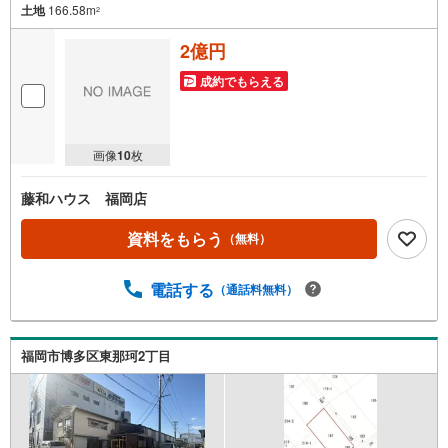
土地
166.58m
2
2億円
成約でもらえる
画像
10
枚
藤和ハウス 福岡店
資料をもらう
（無料）
電話する
（通話料無料）
福岡市博多区東那珂2丁目