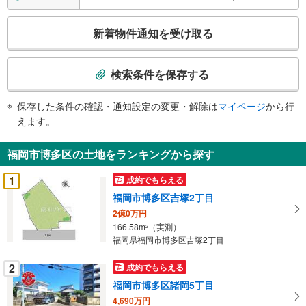
こ
新着物件通知を受け取る
の
検
索
検索条件を保存する
条
件
保存した条件の確認・通知設定の変更・解除は
マイページ
から行
で
えます。
通
知
福岡市博多区の土地をランキングから探す
を
受
1
成約でもらえる
け
福岡市博多区吉塚2丁目
取
2億0万円
る
166.58m
（実測）
2
・
福岡県福岡市博多区吉塚2丁目
条
件
2
成約でもらえる
を
福岡市博多区諸岡5丁目
マ
4,690万円