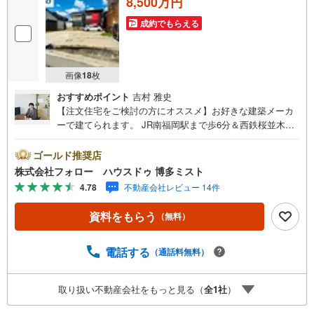
8,500万円
成約でもらえる
画像
18
枚
おすすめポイント
吉村 雅史
【注文住宅をご検討の方にオススメ】お好きな建築メーカ
ーで建てられます。 JR南福岡駅まで歩6分＆西鉄桜並木駅
まで歩12分 那珂南小学校まで歩6分 歩10分圏内にスーパ
ー、コンビニ、ドラッグストアが揃います。「今vs5年後」
ゴールド推奨店
「賃貸vs購入」「戸建vsマンション」など、お住まい選び
株式会社フォロー ハウスドゥ 博多ミスト
をする上で必ず出てくる疑問、不安をぶつけてください。
4.78
不動産会社レビュー 14件
答えはお客様の家族構成やご年齢、ライフプランによって
全く変わってきます。ネット検索も便利ですが、1回のご相
資料をもらう
（無料）
談でお悩みが解決できるかもしれません。その答えが「購
入しない」となっても、お客様、ご家族様のベストであれ
ば、それに越したことはありません。まずはお問い合わせ
電話する
（通話料無料）
ください。【営業時間 10:00-18:00】（定休日:火・水）上
記時間はお電話が繋がりやすくなっております。ぜひお気
取り扱い不動産会社をもっと見る（
全
1
社
）
軽にご連絡下さい！現地を見学される場合は「室内・現地
を見学する（無料）」ボタンよりご希望の日時をご記入い