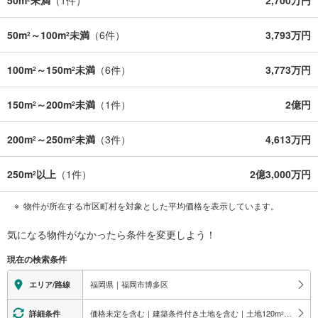
50m
～100m
未満
（
6
件）
3,793万円
2
2
100m
～150m
未満
（
6
件）
3,773万円
2
2
150m
～200m
未満
（
1
件）
2億円
2
2
200m
～250m
未満
（
3
件）
4,613万円
2
2
250m
以上
（
1
件）
2億3,000万円
2
物件が所在する市区町村を対象とした平均価格を表示しています。
気になる物件がなかったら
条件を変更しよう！
現在の検索条件
福岡県｜福岡市博多区
エリア/路線
価格未定を含む｜建築条件付き土地を含む｜土地120
m
以上
詳細条件
2