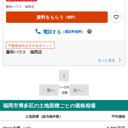
藤和ハウス 福岡店
資料をもらう
（無料）
電話する
（通話料無料）
不動産会社おすすめポイント
藤和ハウス 福岡店
もっと見る
1
1
〜
5
件
前へ
次へ
/
5
件
福岡市博多区の土地面積ごとの価格相場
土地面積（該当物件数）
平均価格
50m
未満
（
1
件）
2,700万円
2