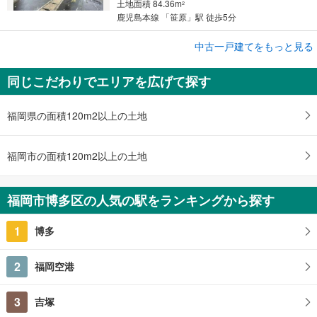
土地面積 84.36m
2
鹿児島本線 「笹原」駅 徒歩5分
中古一戸建てをもっと見る
中古一戸建て
福岡市博多区新和町2丁目
同じこだわりでエリアを広げて探す
9,800万円
1K
土地面積 241.18m
2
福岡県の面積120m2以上の土地
鹿児島本線 「南福岡」駅 徒歩9分
福岡市の面積120m2以上の土地
福岡市博多区の人気の駅をランキングから探す
1
博多
2
福岡空港
3
吉塚