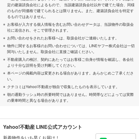
定の建築請負会社によるもので、 当該建築請負会社以外で建てた場合、同様
のものが同価格で建てられるとは限りません。また、建築請負会社を特定す
るものではありません。
お客様が入力する個人情報を含むお問い合わせデータは、当該物件の取扱会
社に送信され、そこで管理されます。
お問い合わせをされたお客様へは、取扱会社がご連絡いたします。
物件に関するお客様のお問い合わせについては、LINEヤフー株式会社は一切
関与いたしません。取扱会社に直接ご確認ください。
不動産購入の検討、契約にあたってはお客様ご自身が情報を確認し、各会社
より十分な説明を受け判断してください。
本ページの掲載内容は変更される場合があります。あらかじめご了承くださ
い。
クチコミはYahoo!不動産が独自で収集したものを表示しています。
朝の通勤ラッシュ時の所要時間ではありません。時間帯などによっては実際
の乗車時間と異なる場合があります。
Yahoo!不動産 LINE公式アカウント
新着物件をいち早くお届け！