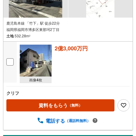
鹿児島本線 「竹下」駅 徒歩22分
福岡県福岡市博多区東那珂2丁目
土地
532.28m
2
2億3,000万円
画像
4
枚
クリフ
資料をもらう
（無料）
電話する
（通話料無料）