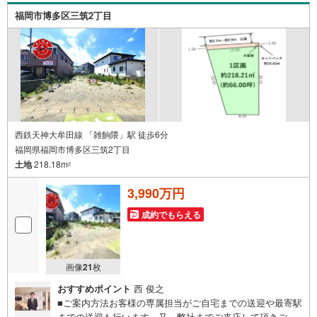
ただけますとスムーズにご案内が可能です。
福岡市博多区三筑2丁目
西鉄天神大牟田線 「雑餉隈」駅 徒歩6分
福岡県福岡市博多区三筑2丁目
土地
218.18m
2
3,990万円
成約でもらえる
画像
21
枚
おすすめポイント
西 俊之
■ご案内方法お客様の専属担当がご自宅までの送迎や最寄駅
までの送迎も行います。又、弊社までご来店して頂きご案