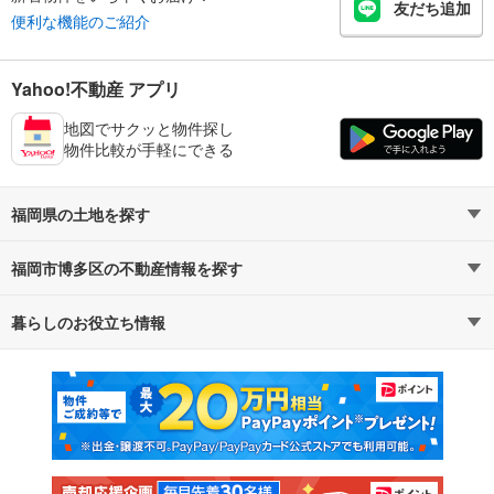
友だち追加
便利な機能のご紹介
Yahoo!不動産 アプリ
地図でサクッと物件探し
物件比較が手軽にできる
福岡県の土地を探す
福岡市博多区の不動産情報を探す
路線・駅から探す
地域から探す
暮らしのお役立ち情報
不動産・住宅
賃貸住宅
通勤・通学時間から探す
地図から探す
マンションカタログ
教えて！住まいの先生
新築マンション
中古マンション
新築一戸建て
中古一戸建て