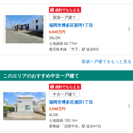
成約でもらえる
新築一戸建て
福岡市博多区那珂1丁目
6,949万円
3SLDK
土地面積 62.77m
2
鹿児島本線 「竹下」駅 徒歩8分
成約でもらえる
新築一戸建てをもっと見る
新築一戸建て
このエリアのおすすめ中古一戸建て
福岡市博多区新和町2丁目
4,980万円
成約でもらえる
4LDK
中古一戸建て
土地面積 112.15m
2
鹿児島本線 「南福岡」駅 徒歩11分
福岡市博多区浦田1丁目
3,598万円
4LDK
土地面積 120.1m
2
香椎線 「須恵中央」駅 徒歩41分