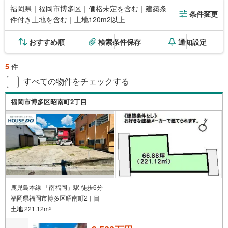
福岡県｜福岡市博多区｜価格未定を含む｜建築条
条件変更
件付き土地を含む｜土地120m2以上
おすすめ順
検索条件保存
通知設定
5
件
すべての物件をチェックする
福岡市博多区昭南町2丁目
鹿児島本線 「南福岡」駅 徒歩6分
福岡県福岡市博多区昭南町2丁目
土地
221.12m
2