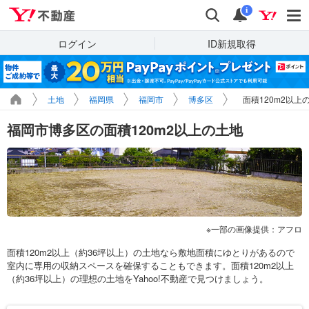
Yahoo!不動産
検索
通知
i
ログイン
ID新規取得
土地
福岡県
福岡市
博多区
面積120m2以上
福岡市博多区の面積120m2以上の土地
一部の画像提供：アフロ
面積120m2以上（約36坪以上）の土地なら敷地面積にゆとりがあるので
室内に専用の収納スペースを確保することもできます。面積120m2以上
（約36坪以上）の理想の土地をYahoo!不動産で見つけましょう。