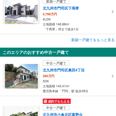
新築一戸建て
北九州市門司区下馬寄
3,798万円
4LDK
土地面積 146.88m
2
「下馬寄」停まで徒歩1分
成約でもらえる
新築一戸建てをもっと見る
新築一戸建て
このエリアのおすすめ中古一戸建て
北九州市門司区大里戸ノ上2丁目
3,598万円
中古一戸建て
4LDK
土地面積 193.61m
2
北九州市門司区奥田4丁目
山陽本線（JR九州） 「門司」駅 徒歩14分
280万円
5DK
土地面積 143.41m
2
鹿児島本線 「門司」駅 徒歩39分
成約でもらえる
中古一戸建て
北九州市小倉北区富野台