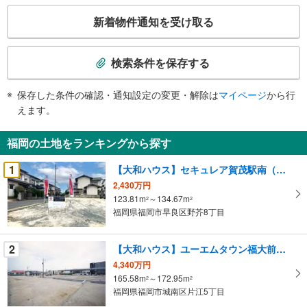
こ
新着物件通知を受け取る
の
検
索
検索条件を保存する
条
件
保存した条件の確認・通知設定の変更・解除は
マイページ
から行
で
えます。
通
知
福岡の土地をランキングから探す
を
受
1
【大和ハウス】セキュレア賀茂駅南（建築条件付宅地分譲）
け
2,430万円
取
123.81m
～134.67m
2
2
る
福岡県福岡市早良区野芥8丁目
・
条
2
【大和ハウス】ユーエムタウン福大前駅東（建築条件付宅地分譲）
件
4,340万円
を
165.58m
～172.95m
2
2
マ
福岡県福岡市城南区片江5丁目
イ