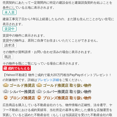
売買契約にあたって一定期間内に特定の建設会社と建築請負契約を結ぶことを
条件にしている土地に表示されます。
未入居
建築工事完了日から1年以上経過したものの、まだ誰も住んだことがない住宅に
表示されます。
賃貸中
賃貸中の物件に表示されます。
賃貸中の物件は、原則ご自身でお住まいいただくことができません。
請求済
その物件が資料請求・お問い合わせ済みの場合に表示されます。
既読
その物件を既にご覧になっている場合に表示されます。
成約でもらえる
【Yahoo!不動産】物件ご成約で最大20万円相当PayPayポイントプレゼント！
の対象物件です。詳細は
プレゼント詳細
をご覧ください。
ゴールド推奨店
ゴールド推奨店 取り扱い物件
シルバー推奨店
シルバー推奨店 取り扱い物件
ブロンズ推奨店
ブロンズ推奨店 取り扱い物件
広告商品を購入している不動産会社のうち、物件情報の正確性、法令遵守、ヤ
フー不動産における成約実績等、当社所定の基準を満たした優良な店舗運営を
実践していると認めた不動産会社（もしくは当該認定を受けた不動産会社の取