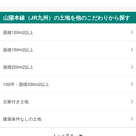
中古一戸建て
北九州市門司区西新町2丁目
山陽本線（JR九州）の土地を他のこだわりから探す
280万円
4DK
土地面積 196.37m
面積120m2以上
2
鹿児島本線 「門司」駅 徒歩28分
面積150m2以上
面積200m2以上
100坪・面積330m2以上
古家付き土地
建築条件なしの土地
もっと見る