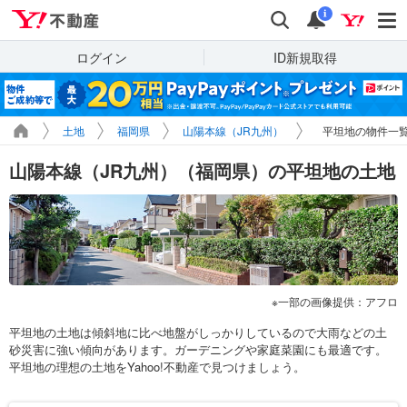
Yahoo!不動産
検索
通知
i
ログイン
ID新規取得
土地
福岡県
山陽本線（JR九州）
平坦地の物件一
山陽本線（JR九州）（福岡県）の平坦地の土地
一部の画像提供：アフロ
平坦地の土地は傾斜地に比べ地盤がしっかりしているので大雨などの土
砂災害に強い傾向があります。ガーデニングや家庭菜園にも最適です。
平坦地の理想の土地をYahoo!不動産で見つけましょう。