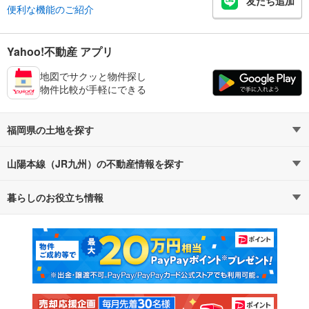
友だち追加
便利な機能のご紹介
Yahoo!不動産 アプリ
地図でサクッと物件探し
物件比較が手軽にできる
福岡県の土地を探す
山陽本線（JR九州）の不動産情報を探す
路線・駅から探す
地域から探す
暮らしのお役立ち情報
不動産・住宅
賃貸住宅
通勤・通学時間から探す
地図から探す
マンションカタログ
教えて！住まいの先生
新築マンション
中古マンション
新築一戸建て
中古一戸建て
注文住宅
土地