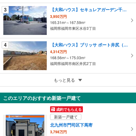
ペ
3
【大和ハウス】セキュレアガーデン千早駅東ヒルズ （建築条件付宅地分譲）
ー
ジ
3,950万円
165.31m
～167.59m
に
2
2
福岡県福岡市東区水谷3丁目
保
存
す
4
【大和ハウス】ブリッサ ポート井尻（建築条件付宅地分譲）
る
4,314万円
168.56m
～175.03m
2
2
福岡県福岡市南区井尻2丁目
5
もっと見る
成約でもらえる
福岡市東区美和台7丁目
2,598万円
このエリアのおすすめ新築一戸建て
203.35m
（実測）
2
福岡県福岡市東区美和台7丁目
成約でもらえる
新築一戸建て
北九州市門司区下馬寄
3,798万円