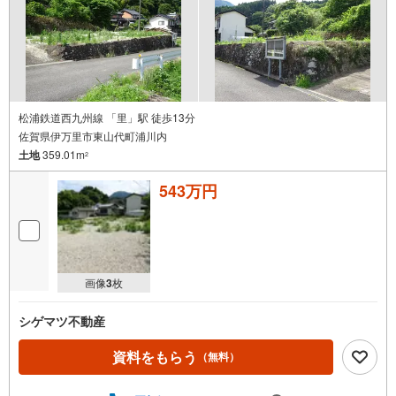
松浦鉄道西九州線 「里」駅 徒歩13分
佐賀県伊万里市東山代町浦川内
土地
359.01m
2
543万円
画像
3
枚
シゲマツ不動産
資料をもらう
（無料）