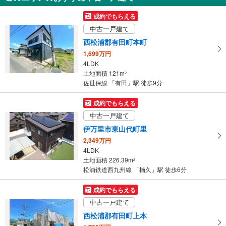
成約でもらえる
中古一戸建て
西松浦郡有田町本町
1,699万円
4LDK
土地面積 121m
2
佐世保線 「有田」駅 徒歩9分
成約でもらえる
中古一戸建て
伊万里市東山代町里
2,349万円
4LDK
土地面積 226.39m
2
松浦鉄道西九州線 「楠久」駅 徒歩6分
成約でもらえる
中古一戸建て
西松浦郡有田町上本