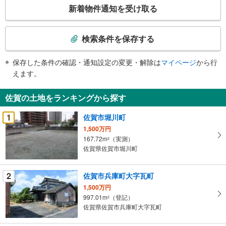
こ
新着物件通知を受け取る
の
検
索
検索条件を保存する
条
件
保存した条件の確認・通知設定の変更・解除は
マイページ
から行
で
えます。
通
知
佐賀の土地をランキングから探す
を
受
1
佐賀市堀川町
け
1,500万円
取
167.72m
（実測）
2
る
佐賀県佐賀市堀川町
・
条
2
佐賀市兵庫町大字瓦町
件
1,500万円
を
997.01m
（登記）
2
マ
佐賀県佐賀市兵庫町大字瓦町
イ
ペ