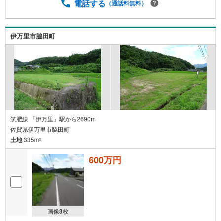
電話する
（通話料無料）
伊万里市脇田町
筑肥線 「伊万里」駅から2690m
佐賀県伊万里市脇田町
土地
335m
2
600万円
画像
3
枚