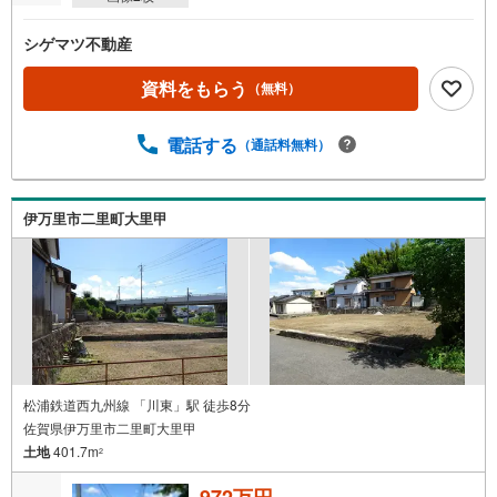
シゲマツ不動産
資料をもらう
（無料）
電話する
（通話料無料）
伊万里市二里町大里甲
松浦鉄道西九州線 「川東」駅 徒歩8分
佐賀県伊万里市二里町大里甲
土地
401.7m
2
972万円