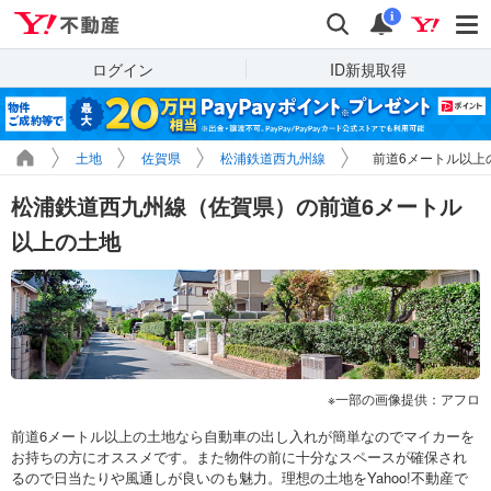
Yahoo!不動産
検索
通知
i
ログイン
ID新規取得
土地
佐賀県
松浦鉄道西九州線
前道6メートル以上
松浦鉄道西九州線（佐賀県）の前道6メートル
以上の土地
一部の画像提供：アフロ
前道6メートル以上の土地なら自動車の出し入れが簡単なのでマイカーを
お持ちの方にオススメです。また物件の前に十分なスペースが確保され
るので日当たりや風通しが良いのも魅力。理想の土地をYahoo!不動産で