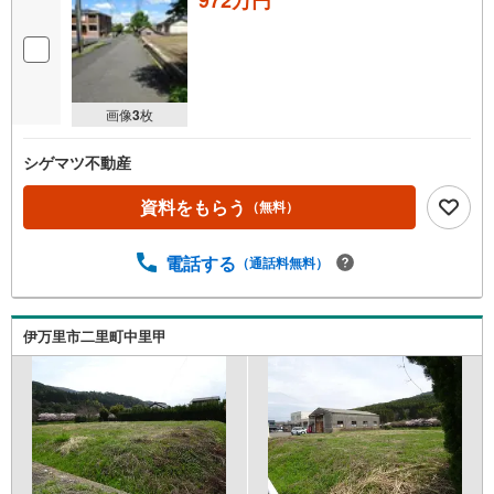
画像
3
枚
シゲマツ不動産
資料をもらう
（無料）
電話する
（通話料無料）
伊万里市二里町中里甲