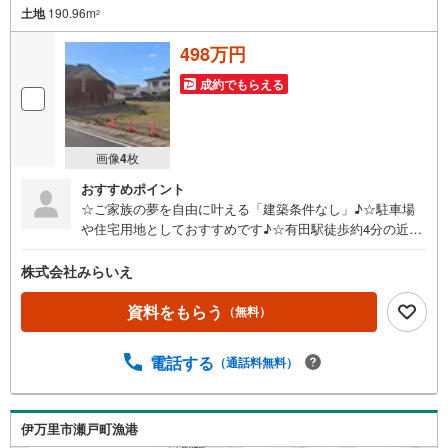
土地
190.96m
2
498万円
成約でもらえる
画像
4
枚
おすすめポイント
☆ご家族の夢を自由に叶える「建築条件なし」♪☆駐車場
や住宅用地としておすすめです♪☆有田駅徒歩約4分の近
さ！忙しい朝が助かる立地、暮らしにゆとりが生まれます
♪
株式会社みらいえ
資料をもらう
（無料）
電話する
（通話料無料）
伊万里市瀬戸町漁港