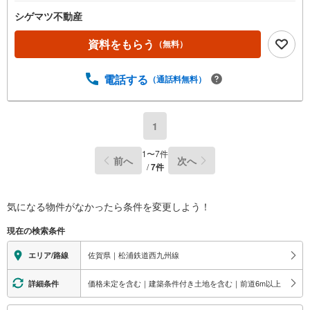
シゲマツ不動産
資料をもらう
（無料）
電話する
（通話料無料）
1
1
〜
7
件
前へ
次へ
/
7
件
気になる物件がなかったら
条件を変更しよう！
現在の検索条件
佐賀県｜松浦鉄道西九州線
エリア/路線
価格未定を含む｜建築条件付き土地を含む｜前道6m以上
詳細条件