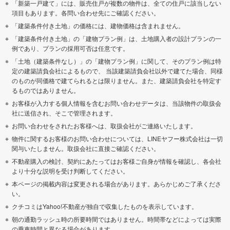
「新築一戸建て」には、販売住戸が複数の物件は、全ての住戸に該当しない
項目もあります。各問い合わせ先にご確認ください。
「建築条件付き土地」の価格には、建物価格は含まれません。
「建築条件付き土地」の「建物プラン例」は、土地購入者の設計プランの一
例であり、プランの採用可否は任意です。
「土地（建築条件なし）」の「建物プラン例」に関して、そのプラン例は特
定の建築請負会社によるもので、 当該建築請負会社以外で建てた場合、同様
のものが同価格で建てられるとは限りません。また、建築請負会社を特定す
るものではありません。
お客様が入力する個人情報を含むお問い合わせデータは、当該物件の取扱会
社に送信され、そこで管理されます。
お問い合わせをされたお客様へは、取扱会社がご連絡いたします。
物件に関するお客様のお問い合わせについては、LINEヤフー株式会社は一切
関与いたしません。取扱会社に直接ご確認ください。
不動産購入の検討、契約にあたってはお客様ご自身が情報を確認し、各会社
より十分な説明を受け判断してください。
本ページの掲載内容は変更される場合があります。あらかじめご了承くださ
い。
クチコミはYahoo!不動産が独自で収集したものを表示しています。
朝の通勤ラッシュ時の所要時間ではありません。時間帯などによっては実際
の乗車時間と異なる場合があります。