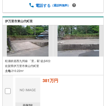
電話する
（通話料無料）
伊万里市東山代町里
松浦鉄道西九州線 「里」駅 徒歩6分
佐賀県伊万里市東山代町里
土地
210.22m
2
381万円
画像
2
枚