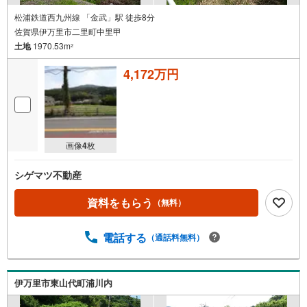
松浦鉄道西九州線 「金武」駅 徒歩8分
佐賀県伊万里市二里町中里甲
土地
1970.53m
2
4,172万円
画像
4
枚
シゲマツ不動産
資料をもらう
（無料）
電話する
（通話料無料）
伊万里市東山代町浦川内