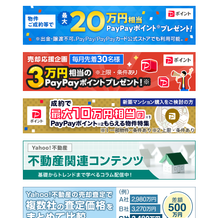
マンションカタログ
教えて！住まいの先生
新築マンション
中古マンション
新築一戸建て
中古一戸建て
注文住宅
土地
売却査定