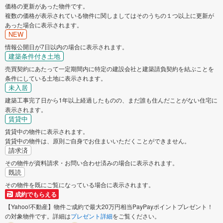
価格の更新があった物件です。
複数の価格が表示されている物件に関しましてはそのうちの１つ以上に更新が
あった場合に表示されます。
NEW
情報公開日が7日以内の場合に表示されます。
建築条件付き土地
売買契約にあたって一定期間内に特定の建設会社と建築請負契約を結ぶことを
条件にしている土地に表示されます。
未入居
建築工事完了日から1年以上経過したものの、まだ誰も住んだことがない住宅に
表示されます。
賃貸中
賃貸中の物件に表示されます。
賃貸中の物件は、原則ご自身でお住まいいただくことができません。
請求済
その物件が資料請求・お問い合わせ済みの場合に表示されます。
既読
その物件を既にご覧になっている場合に表示されます。
成約でもらえる
【Yahoo!不動産】物件ご成約で最大20万円相当PayPayポイントプレゼント！
の対象物件です。詳細は
プレゼント詳細
をご覧ください。