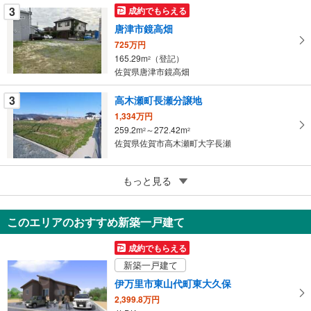
3
成約でもらえる
ー
ジ
唐津市鏡高畑
に
725万円
保
165.29m
（登記）
2
佐賀県唐津市鏡高畑
存
す
3
高木瀬町長瀬分譲地
る
1,334万円
259.2m
～272.42m
2
2
佐賀県佐賀市高木瀬町大字長瀬
3
伊万里市脇田町
もっと見る
600万円
335m
（登記）
2
このエリアのおすすめ新築一戸建て
佐賀県伊万里市脇田町
成約でもらえる
新築一戸建て
伊万里市東山代町東大久保
2,399.8万円