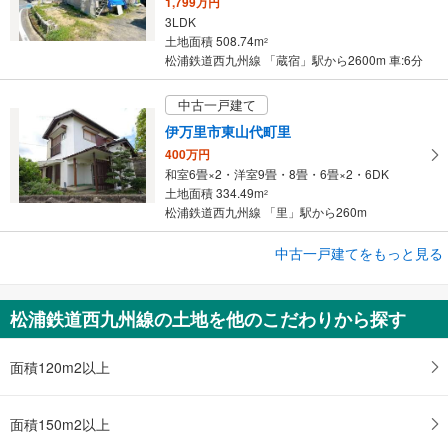
1,799万円
3LDK
土地面積 508.74m
2
松浦鉄道西九州線 「蔵宿」駅から2600m 車:6分
中古一戸建て
伊万里市東山代町里
400万円
和室6畳×2・洋室9畳・8畳・6畳×2・6DK
土地面積 334.49m
2
松浦鉄道西九州線 「里」駅から260m
中古一戸建てをもっと見る
中古一戸建て
伊万里市東山代町滝川内
350万円
松浦鉄道西九州線の土地を他のこだわりから探す
7DK
土地面積 380.58m
2
松浦鉄道西九州線 「里」駅 徒歩78分
面積120m2以上
面積150m2以上