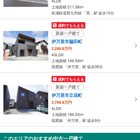
4LDK
土地面積 211.58m
2
松浦鉄道西九州線 「里」駅 徒歩10分
成約でもらえる
新築一戸建て
伊万里市脇田町
2,299.8万円
4SLDK
土地面積 166.59m
2
筑肥線 「伊万里」駅 徒歩38分
成約でもらえる
新築一戸建て
伊万里市立花町
2,799.8万円
4LDK
土地面積 186.03m
2
筑肥線 「伊万里」駅 徒歩9分
このエリアのおすすめ中古一戸建て