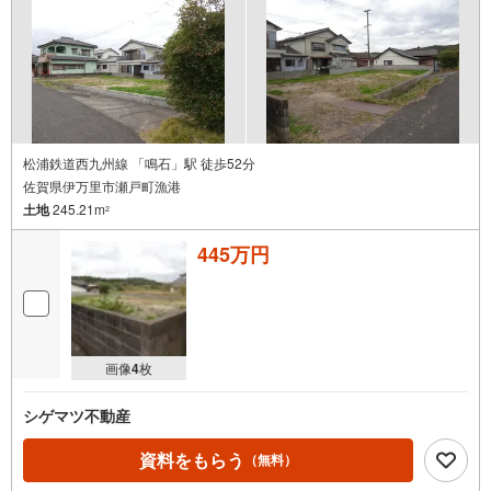
松浦鉄道西九州線 「鳴石」駅 徒歩52分
佐賀県伊万里市瀬戸町漁港
土地
245.21m
2
445万円
画像
4
枚
シゲマツ不動産
資料をもらう
（無料）