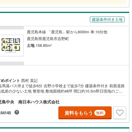
建築条件付き土地
鹿児島本線 「鹿児島」駅から6000m 車:10分他
鹿児島県鹿児島市吉野町
土地
158.85m
2
すめポイント
西村 直記
駄馬落バス停まで徒歩6分 吉野小学校まで徒歩7分 建築条件付き 前面道路
低差の少ない土地 整形地 敷地面積約48坪 間口約10.5m即日現地のご案
常設モデルハウスのご見学も可能！お気軽にお問い合わせください ≪建築
児島中央 南日本ハウス株式会社
紹介≫みなみの家は定額制の自由設計注文住宅！アレもコレもセットにな
とってもオトク 自由設計だから、土地に合わせた最適な提案をいたしま
見かけは安くても、次々オプションでどんどん高くなるという心配はござ
資料をもらう
-54145
無料
せん！安心して家づくりをお楽しみください 建築プランの資料送付も無料
っております!!まずはお気軽にお問い合わせください 土地探し、お家探
注文住宅、リフォーム、太陽光発電など住宅のことなら南日本ハウスにお