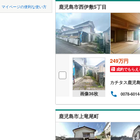
中国
鳥取
オンライン対
鹿児島市西伊敷5丁目
マイページの便利な使い方
曽於郡大
四国
徳島
オンライ
肝属郡南
（
152
）
熊毛郡南
九州・沖縄
福岡
オンライ
大島郡宇
大島郡喜
249万円
0
0
0
0
0
0
該当物件
該当物件
該当物件
該当物件
該当物件
該当物件
件
件
件
件
件
件
大島郡伊
成約でもらえ
大島郡与
カチタス鹿児
画像
36
枚
0078-6014
鹿児島市上竜尾町