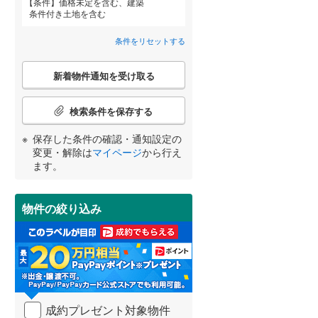
条件
価格未定を含む、建築
条件付き土地を含む
肝属郡錦江町
(
0
)
条件をリセットする
熊毛郡中種子町
(
1
)
こ
大島郡大和村
(
0
)
新着物件通知を受け取る
宮崎
鹿児島
沖縄
の
検
詳しく見る
大島郡龍郷町
(
0
)
索
検索条件を保存する
条
大島郡天城町
(
0
)
件
保存した条件の確認・通知設定の
で
する
る
変更・解除は
マイページ
から行え
条件をリセットする
条件をリセットする
条件をリセットする
条件をリセットする
条件をリセットする
条件をリセットする
大島郡知名町
(
0
)
通
ます。
知
を
受
物件の絞り込み
け
取
る
・
条
件
を
成約プレゼント対象物件
マ