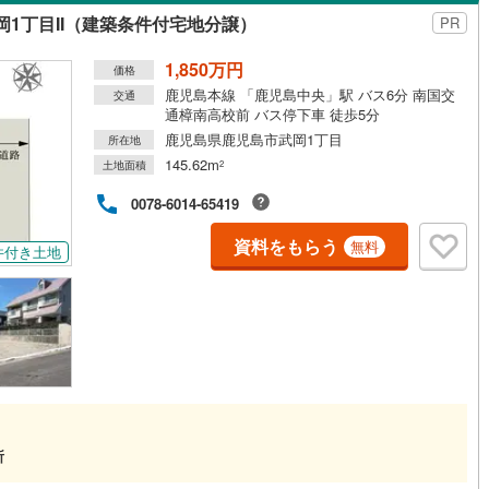
リフォーム、太陽光発電など住宅のことなら南日本ハウスにお任せくださ
1丁目II（建築条件付宅地分譲）
※この土地は、土地売買契約後3ヵ月以内に当社指定の建築会社と建築請負
PR
を締結することを条件に販売し、期間内に契約をされなかった場合、土地
契約は白紙となり、受領した手付金等の土地代金はお返しします。
1,850万円
価格
鹿児島本線 「鹿児島中央」駅 バス6分 南国交
交通
通樟南高校前 バス停下車 徒歩5分
鹿児島県鹿児島市武岡1丁目
所在地
145.62m
土地面積
2
0078-6014-65419
資料をもらう
無料
件付き土地
所