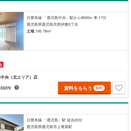
島根
岡山
広島
山口
応
崎町
(
0
)
肝属郡東串良町
(
0
)
ン内見(相談)可
香川
愛媛
IT重説可
高知
（
154
）
日豊本線 「鹿児島中央」駅から8500m 車:17分
大隅町
(
0
)
肝属郡肝付町
(
0
)
保存した条件を見る
鹿児島県鹿児島市西伊敷5丁目
土地
195.78m
種子町
(
0
)
熊毛郡屋久島町
(
0
)
2
佐賀
長崎
熊本
大分
ン対応とは？
検村
(
0
)
大島郡瀬戸内町
(
1
)
界町
(
0
)
大島郡徳之島町
(
0
)
この条件で検索する
この条件で検索する
この条件で検索する
この条件で検索する
この条件で検索する
この条件で検索する
市区町村以下を選択
市区町村を選択す
駅を選択する
仙町
(
0
)
大島郡和泊町
(
0
)
る
論町
(
0
)
島中央（北エリア）店
資料をもらう
-53270
無料
日豊本線 「鹿児島」駅 徒歩20分
鹿児島県鹿児島市上竜尾町