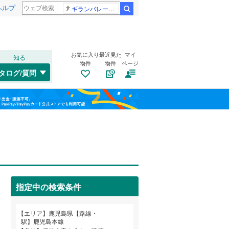
ヘルプ
ギランバレー症候群
検索
お気に入り
最近見た
マイ
知る
物件
物件
ページ
指宿枕崎線
(
257
)
タログ/質問
吉都線
(
0
)
南道路
（
16
）
枕崎市
(
2
)
福島
(
13
)
(
23
)
(
22
)
古家あり
（
33
）
指宿市
(
3
)
栃木
群馬
山梨
薩摩川内市
(
0
)
肥薩おれんじ鉄道
(
0
)
霧島市
(
4
)
志布志市
(
0
)
指定中の検索条件
伊佐市
(
0
)
和歌山
鹿児島郡十島村
(
0
)
小学校まで1km以内
（
75
）
エリア
鹿児島県【路線・
駅】鹿児島本線
姶良郡湧水町
(
0
)