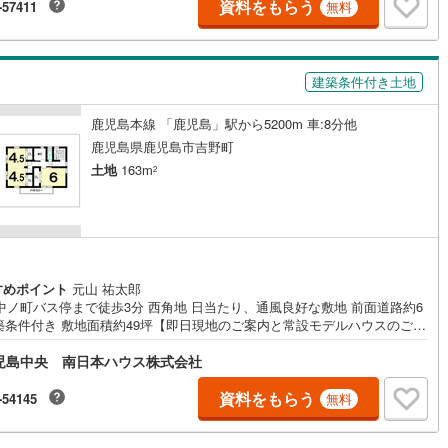
資料をもらう
-57411
無料
建築条件付き土地
鹿児島本線 「鹿児島」駅から5200m 車:8分他
鹿児島県鹿児島市吉野町
土地
163m
2
すめポイント
元山 祐太郎
中ノ町バス停まで徒歩3分 西角地 日当たり、通風良好な敷地 前面道路約6
建築条件付き 敷地面積約49坪【即日現地のご案内と常設モデルハウスのご見
可能です！】≪建築のご紹介≫建築プランはお客様のご要望やご予算に合
児島中央 南日本ハウス株式会社
てご提案致します！【住家～すみか～ 自由設計でお客様のご要望を叶え
！】【みなみの家 ルール内でお好きに建築プランを作れます！】【よか
 900万円台からの家づくり、30以上のプランから間取りを選べます】【C
資料をもらう
-54145
無料
EY コンパクトなお家で価格も抑えたプランをご提案！】などそれぞれの
プランの資料送付も無料で行っております！土地探し、お家探し、注文住