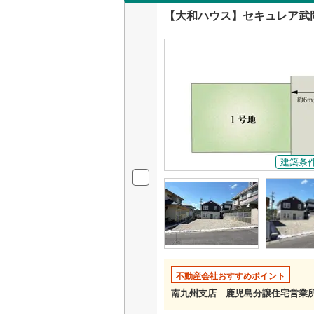
宅、
【大和ハウス】セキュレア武岡
い！
契約
売買
建築条
不動産会社おすすめポイント
南九州支店 鹿児島分譲住宅営業