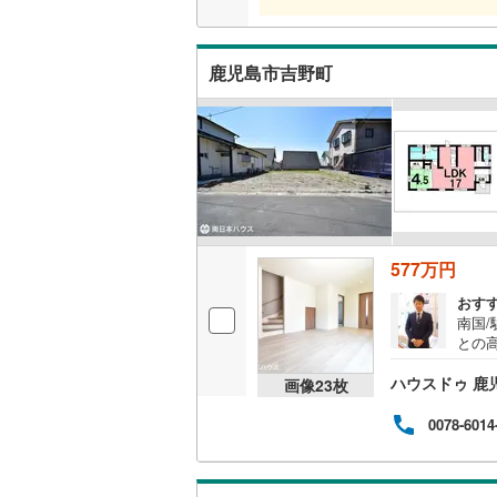
鹿児島市吉野町
577万円
おす
南国/
との高
内と
ハウスドゥ 鹿
のご
画像
23
枚
って
す！
0078-6014
いま
で行
し、