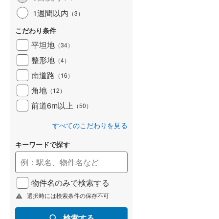
1週間以内
（
3
）
こだわり条件
平坦地
（
34
）
整形地
（
4
）
南道路
（
16
）
角地
（
12
）
前道6m以上
（
50
）
すべてのこだわりを見る
キーワードで探す
物件名のみで検索する
選択時には検索条件の保存不可
検索する