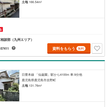
土地
166.54m
2
る
家相談部（九州エリア）
資料をもらう
-57411
無料
日豊本線 「仙巌園」駅から4100m 車:9分他
鹿児島県鹿児島市吉野町
土地
131.76m
2