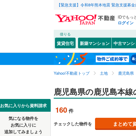
【緊急支援】令和8年熊本地震 緊急支援募
IDでもっ
ログイン
借りる
北海道
JR
北海道
鹿児島本
こだわり条件
配置、向き、
賃貸住宅
新築マンション
中古マンシ
日豊本線
(
前道6m
鹿児島市
東北
青森
九州新幹
(
0
)
(
0
)
(
0
平坦地
（
阿久根市
関東
東京
Yahoo!不動産トップ
土地
鹿児島県
西之表市
私鉄・その他
鹿児島市
販売、価格、
日置市
(
1
信越・北陸
新潟
鹿児島県の鹿児島本線
(
103
)
(
46
)
更地渡し
いちき串
東海
愛知
お気に入りから資料請求
160
件
奄美市
(
0
立地
気になる物件を
近畿
大阪
姶良市
(
9
まとめて
チェックした物件を
お気に入りに
最寄りの
追加してみましょう
薩摩郡さ