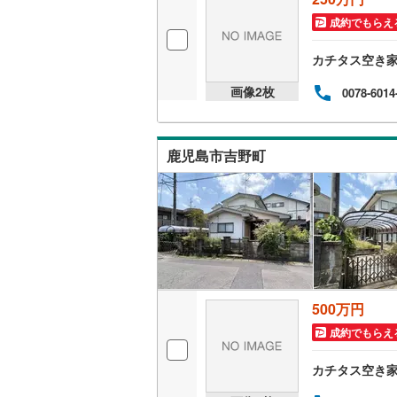
成約でもらえ
カチタス空き
画像
2
枚
0078-6014
鹿児島市吉野町
500万円
成約でもらえ
カチタス空き