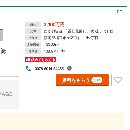
PR
3,400万円
価格
西鉄貝塚線 「香椎花園前」駅 徒歩3分 他
交通
福岡県福岡市東区香住ヶ丘3丁目
所在地
103.23m
土地面積
2
108.9万円/坪
坪単価
成約でもらえる
0078-6014-54435
資料をもらう
無料