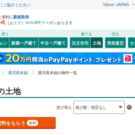
Yahoo! JAPAN
金にご協力ください
と便利に
新規取得
［おトク］10％OFFクーポンあります
検索条件を保存しました
買う
建てる
売る
線
(
160
)
肥薩線
(
3
)
建ち方、日当たり
ョン
新築一戸建て
中古一戸建て
注文住宅
土地
売却査定
カ
この検索条件の新着物件通知は、
マイページ
から設定できます。
131
)
日南線
(
1
)
以上
（
50
）
角地
（
12
）
(
643
)
鹿屋市
(
2
)
岩手
宮城
秋田
山形
線
(
103
)
)
(
0
)
(
0
)
(
0
)
(
0
)
(
0
)
(
3
)
34
）
整形地
（
4
）
(
0
)
出水市
(
0
)
鹿児島県、鹿児島本線、価格未定を含む、建築条件付き
神奈川
埼玉
千葉
茨城
鹿児島本線
鹿児島本線の物件一覧
(
0
)
垂水市
(
1
)
土地を含む
電唐湊線
(
123
)
鹿児島市電谷山線
(
91
)
契約、入居関連など
0
)
曽於市
(
0
)
長野
富山
石川
福井
の土地
（
40
）
第一種低層住居専用地域
木野市
(
0
)
南さつま市
（
83
）
(
8
)
閉じる
閉じる
お気に入りリストを見る
お気に入りリストを見る
閉じる
閉じる
岐阜
静岡
三重
検索条件を保存する
並び替え
)
南九州市
(
3
)
マイページ
兵庫
京都
滋賀
奈良
)
鹿児島郡三島村
(
0
)
資料をもらう
無料
駅が始発駅
（
2
）
海まで2km以内
（
0
）
つま町
(
0
)
出水郡長島町
(
0
)