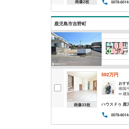
画像
2
枚
0078-6014
鹿児島市吉野町
592万円
おす
南国/
m 
学も
ハウスドゥ 鹿
わせ
画像
33
枚
ます
いえ
0078-6014
UB
建築