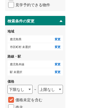
イ
見学予約できる物件
ペ
ー
ジ
に
検索条件の変更
保
存
地域
す
る
鹿児島県
変更
市区町村 未選択
変更
路線・駅
鹿児島本線
変更
駅 未選択
変更
価格
下限なし
上限なし
~
価格未定を含む
売主