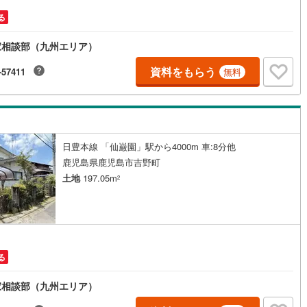
る
家相談部（九州エリア）
資料をもらう
-57411
無料
日豊本線 「仙巌園」駅から4000m 車:8分他
鹿児島県鹿児島市吉野町
土地
197.05m
2
る
家相談部（九州エリア）