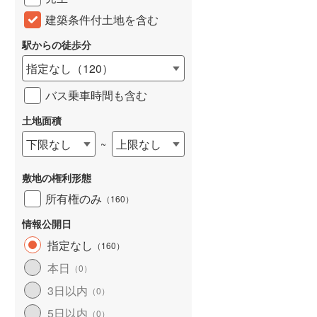
建築条件付土地を含む
駅からの徒歩分
指定なし
（
120
）
バス乗車時間も含む
土地面積
下限なし
上限なし
~
敷地の権利形態
所有権のみ
（
160
）
情報公開日
指定なし
（
160
）
本日
（
0
）
3日以内
（
0
）
5日以内
（
0
）