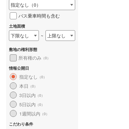
指定なし
（
0
）
城端線
(
0
)
バス乗車時間も含む
関西本線（JR西日本）
(
0
)
土地面積
大阪環状線
(
0
)
下限なし
上限なし
~
山陽本線（JR西日本）
(
0
)
敷地の権利形態
姫新線
(
0
)
所有権のみ
（
0
）
吉備線
(
0
)
情報公開日
芸備線
(
0
)
指定なし
（
0
）
可部線
(
0
)
本日
（
0
）
宇部線
(
0
)
3日以内
（
0
）
5日以内
山陰本線
(
0
)
（
0
）
1週間以内
（
0
）
境線
(
0
)
こだわり条件
奈良線
(
0
)