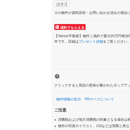
請求済
いすみ鉄
その物件が資料請求・お問い合わせ済みの場合
IGRいわ
成約でもらえる
弘南鉄道
【Yahoo!不動産】物件ご成約で最大20万円相当
由利高原
件です。詳細は
プレゼント詳細
をご覧ください
長野電鉄
宇都宮ラ
鹿島臨海
小湊鐵道
(
クリックすると用語の意味が書かれたポップア
上毛電気
物件情報の見方
PRマークについて
流鉄流山
ご注意
京成本線
(
消費税および地方消費税の対象となる場合は
物件の写真やイラスト、CGなどは実際と異な
京成金町