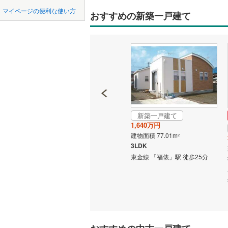
中国
鳥取
北上線
(
0
)
マイページの便利な使い方
おすすめの新築一戸建て
オンライ
山田線
(
0
)
四国
徳島
大湊線
(
0
)
オンライ
九州・沖縄
福岡
只見線
(
0
)
奥羽本線
(
男鹿線
(
0
)
0
0
0
0
0
0
該当物件
該当物件
該当物件
該当物件
該当物件
該当物件
件
件
件
件
件
件
新築一戸建て
成約でもらえる
羽越本線
(
1,640万円
新築一戸建て
建物面積 77.01m
2
3,199万円
飯山線
(
0
)
3LDK
建物面積 89.1m
2
東金線 「福俵」駅 徒歩25分
湘南新宿
3LDK
(
0
)
） 「向
東海道本線（JR西日本） 「向
我 バス停
日町」駅 バス11分 久我 バス停
外房線
(
0
)
下車 徒歩4分 他
成田線
(
0
)
東金線
(
0
)