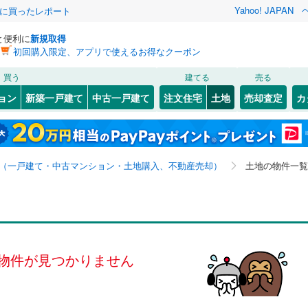
Yahoo! JAPAN
際に買ったレポート
と便利に
新規取得
初回購入限定、アプリで使えるお得なクーポン
検索条件を保存しました
買う
建てる
売る
0
)
札沼線
(
0
)
建ち方、日当たり
ョン
新築一戸建て
中古一戸建て
注文住宅
土地
売却査定
カ
この検索条件の新着物件通知は、
マイページ
から設定できます。
室蘭本線
(
0
)
以上
（
0
）
角地
（
0
）
岩手
宮城
秋田
山形
0
)
富良野線
(
0
)
0
）
整形地
（
0
）
価格未定を含む、建築条件付き土地を含む
神奈川
埼玉
千葉
茨城
0
)
釧網本線
(
0
)
（一戸建て・中古マンション・土地購入、不動産売却）
土地の物件一覧
契約、入居関連など
水郡線
(
0
)
長野
富山
石川
福井
（
0
）
第一種低層住居専用地域
（
0
）
上越線
(
0
)
検索条件を保存する
閉じる
閉じる
お気に入りリストを見る
お気に入りリストを見る
閉じる
閉じる
岐阜
静岡
三重
水戸線
(
0
)
マイページ
物件が見つかりません
仙山線
(
0
)
駅が始発駅
（
0
）
海まで2km以内
（
0
）
兵庫
京都
滋賀
奈良
気仙沼線
(
0
)
応