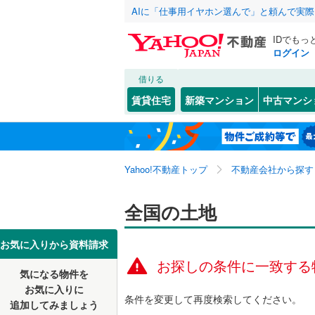
AIに「仕事用イヤホン選んで」と頼んで実
IDでもっ
ログイン
借りる
北海道
JR
北海道
函館本線
(
こだわり条件
配置、向き、
賃貸住宅
新築マンション
中古マンシ
石勝線
(
0
)
前道6m
東北
青森
根室本線
(
平坦地
（
関東
東京
石北本線
(
Yahoo!不動産トップ
不動産会社から探す
販売、価格、
常磐線
(
0
)
信越・北陸
新潟
全国の土地
更地渡し
高崎線
(
0
)
東海
愛知
お気に入りから資料請求
立地
両毛線
(
0
)
お探しの条件に一致する
烏山線
(
0
)
気になる物件を
最寄りの
近畿
大阪
お気に入りに
条件を変更して再度検索してください。
石巻線
(
0
)
追加してみましょう
オンライン対