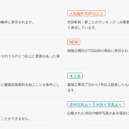
営地下鉄東山線
(
0
)
名古屋市営地下鉄名城線
(
0
)
人気物件TOP10入り
営地下鉄桜通線
(
0
)
名古屋市営地下鉄上飯田線
(
0
)
の物件に表示されます。
市区町村・駅ごとのランキング（火曜更新
て表示しています。
地下鉄烏丸線
(
0
)
京都市営地下鉄東西線
(
0
)
tro今里筋線
(
0
)
OsakaMetro御堂筋線
(
0
)
NEW
情報公開日が7日以内の場合に表示され
tro四つ橋線
(
0
)
OsakaMetro中央線
(
0
)
はそのうちの１つ以上に更新があった場
tro堺筋線
(
0
)
神戸市営地下鉄西神・山手線
(
0
)
下鉄空港線
(
0
)
福岡市地下鉄箱崎線
(
0
)
未入居
社と建築請負契約を結ぶことを条件にし
建築工事完了日から1年以上経過したも
0
)
函館市電
(
0
)
ます。
りび鉄道
(
0
)
わたらせ渓谷鐵道
(
0
)
室内写真あり
水回り写真あり
行
(
0
)
会津鉄道
(
0
)
記載された項目の物件写真がある場合
くことができません。
縦貫鉄道
(
0
)
しなの鉄道北しなの線
(
0
)