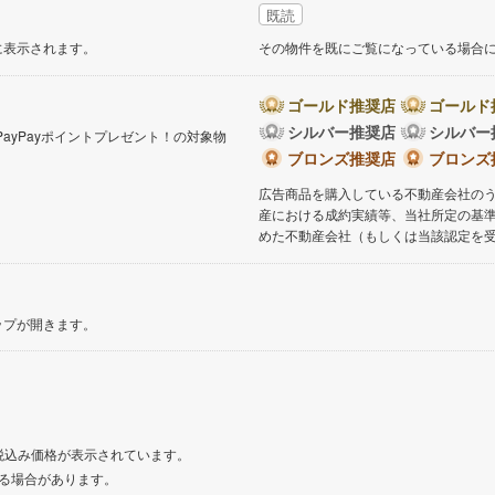
既読
道
(
0
)
北越急行ほくほく線
(
0
)
に表示されます。
その物件を既にご覧になっている場合
て銀河鉄道
(
0
)
青い森鉄道
(
0
)
ゴールド推奨店
ゴールド
弘南線
(
0
)
弘南鉄道大鰐線
(
0
)
シルバー推奨店
シルバー
PayPayポイントプレゼント！の対象物
鉄道鳥海山ろく線
(
0
)
福島交通飯坂線
(
0
)
。
ブロンズ推奨店
ブロンズ
広告商品を購入している不動産会社の
長野線
(
0
)
上田電鉄別所線
(
0
)
産における成約実績等、当社所定の基
イトレール
(
0
)
関東鉄道竜ケ崎線
(
0
)
めた不動産会社（もしくは当該認定を
鉄道大洗鹿島線
(
0
)
ひたちなか海浜鉄道湊線
(
0
)
0
)
千葉都市モノレール
(
0
)
ップが開きます。
鉄道上毛線
(
0
)
秩父鉄道
(
0
)
線
(
0
)
つくばエクスプレス
(
0
)
0
)
京成押上線
(
0
)
税込み価格が表示されています。
る場合があります。
線
(
0
)
京成千原線
(
0
)