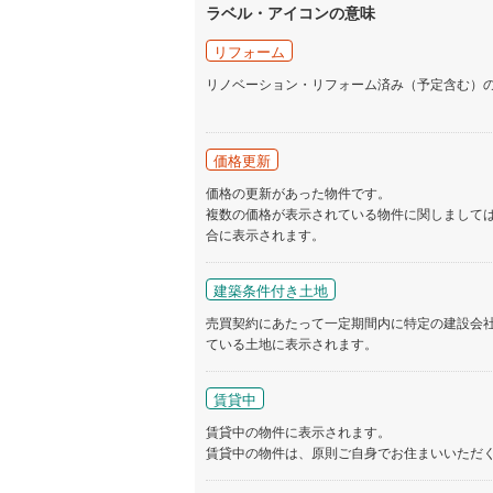
ラベル・アイコンの意味
名古屋市
リフォーム
名古屋市
リノベーション・リフォーム済み（予定含む）
京都市営
OsakaMe
価格更新
価格の更新があった物件です。
OsakaMe
複数の価格が表示されている物件に関しまして
合に表示されます。
OsakaMe
福岡市地
建築条件付き土地
売買契約にあたって一定期間内に特定の建設会
私鉄・その他
札幌市電
(
ている土地に表示されます。
道南いさ
賃貸中
阿武隈急
賃貸中の物件に表示されます。
賃貸中の物件は、原則ご自身でお住まいいただ
秋田内陸