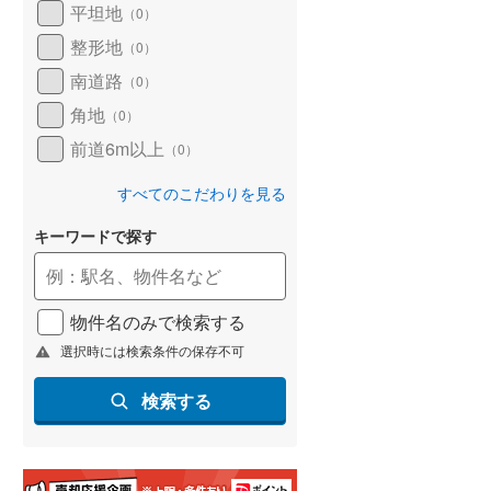
平坦地
（
0
）
和歌山線
(
0
)
整形地
（
0
）
東西線
(
0
)
南道路
（
0
）
予讃線
(
0
)
角地
（
0
）
前道6m以上
高徳線
(
0
)
（
0
）
牟岐線
(
0
)
すべてのこだわりを見る
山陽本線（JR九州）
(
0
)
キーワードで探す
篠栗線
(
0
)
指宿枕崎線
(
0
)
物件名のみで検索する
筑肥線
(
0
)
選択時には検索条件の保存不可
久大本線
(
0
)
検索する
日田彦山線
(
0
)
筑豊本線
(
0
)