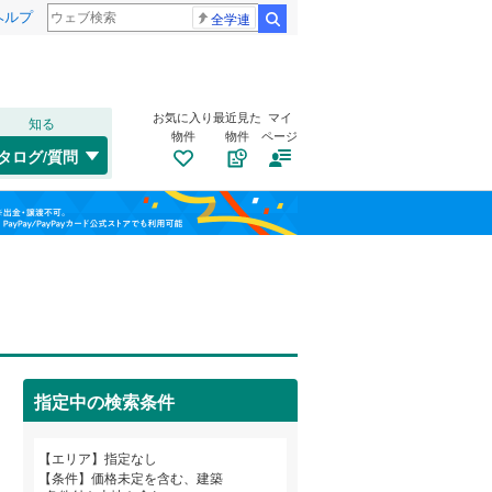
ヘルプ
全学連
検索
お気に入り
最近見た
マイ
知る
物件
物件
ページ
千歳線
(
0
)
タログ/質問
日高本線
(
0
)
南道路
（
0
）
福島
宗谷本線
(
0
)
古家あり
（
0
）
栃木
群馬
山梨
東北本線
(
0
)
川越線
(
0
)
吾妻線
(
0
)
日光線
(
0
)
指定中の検索条件
仙石線
(
0
)
小学校まで1km以内
（
0
）
和歌山
エリア
指定なし
大船渡線
(
0
)
条件
価格未定を含む、建築