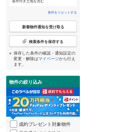
条件付き土地を含む
田沢湖線
(
0
)
条件をリセットする
八戸線
(
0
)
こ
磐越西線
(
0
)
詳しく見る
新着物件通知を受け取る
の
宮崎
鹿児島
沖縄
検
陸羽西線
(
0
)
索
検索条件を保存する
条
左沢線
(
0
)
件
保存した条件の確認・通知設定の
で
変更・解除は
マイページ
から行え
津軽線
(
0
)
通
する
る
条件をリセットする
条件をリセットする
条件をリセットする
条件をリセットする
条件をリセットする
条件をリセットする
ます。
らえる
成約でもらえる
成約でもらえる
知
信越本線
(
0
)
を
建て
新築一戸建て
新築一戸建て
受
3,180万円
4,620万円
弥彦線
(
0
)
物件の絞り込み
け
55m
建物面積 84.8m
建物面積 114.68m
2
2
2
取
総武本線
(
0
)
3LDK
4LDK
る
R東海） 「春日
名鉄豊田線 「赤池」駅 バス22
小田急小田原線 「柿生」
・
4分 他
分 三好西口 バス停下車 徒歩6
歩15分
条
京葉線
(
0
)
分 他
件
を
久留里線
(
0
)
成約プレゼント対象物件
マ
イ
山手線
(
0
)