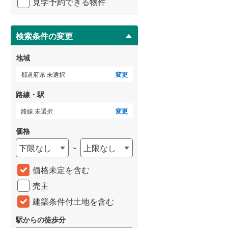
見学予約できる物件
ペ
ー
武蔵野線
(
0
)
ジ
に
検索条件の変更
横須賀線
(
0
)
保
存
青梅線
(
0
)
地域
す
小海線
(
0
)
る
都道府県 未選択
変更
京浜東北線
(
0
)
路線・駅
建て
中古一戸建て
成約でもらえる
4,590万円
総武線
(
0
)
路線 未選択
変更
中古一戸建て
.57m
建物面積 114.99m
2
2
6,980万円
御殿場線
(
0
)
価格
4LDK
建物面積 104.84m
2
R西日本） 「高井
ひびきの郵便局前「ひびきの郵
4LDK
下限なし
上限なし
~
中央本線（JR東海）
(
0
)
分 他
便局前」下車 徒歩6分
京浜東北線 「川口」駅 徒
分 他
太多線
(
0
)
価格未定を含む
売主
名松線
(
0
)
建築条件付土地を含む
東海道本線（JR西日本）
(
0
)
駅からの徒歩分
小浜線
(
0
)