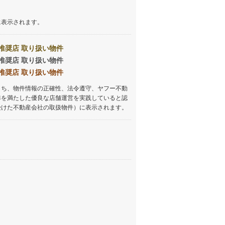
しなの鉄道
(
0
)
に表示されます。
津軽鉄道
(
0
)
推奨店 取り扱い物件
三陸鉄道リアス線
(
0
)
推奨店 取り扱い物件
仙台空港アクセス線
(
0
)
推奨店 取り扱い物件
うち、物件情報の正確性、法令遵守、ヤフー不動
松本電鉄上高地線
(
0
)
準を満たした優良な店舗運営を実践していると認
関東鉄道常総線
(
0
)
受けた不動産会社の取扱物件）に表示されます。
銚子電気鉄道
(
0
)
上信電鉄上信線
(
0
)
埼玉新都市交通伊奈線
(
0
)
京成成田高速鉄道アクセス線
(
0
)
京成千葉線
(
0
)
京成松戸線
(
0
)