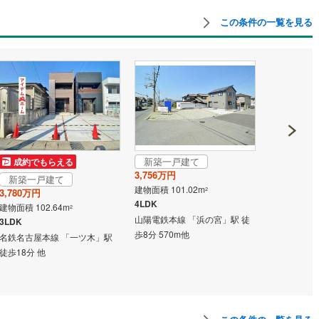
島根
岡山
広島
山口
釜石線
(
0
)
この条件の一覧を見る
ン内見(相談)可
（
0
）
IT重説可
（
0
）
花輪線
(
0
)
香川
愛媛
高知
保存した条件を見る
磐越東線
(
0
)
ン対応とは？
佐賀
長崎
熊本
大分
陸羽東線
(
0
)
0
)
米坂線
(
0
)
五能線
(
0
)
この条件で検索する
この条件で検索する
この条件で検索する
この条件で検索する
この条件で検索する
この条件で検索する
市区町村以下を選択
市区町村を選択す
駅を選択する
新築一戸建て
成約でもらえる
成約でも
0
)
白新線
(
0
)
3,756万円
新築一戸建て
新築一戸
建物面積 101.02m
2
3,780万円
3,480万円
越後線
(
0
)
4LDK
建物面積 102.64m
建物面積 86.
2
山陽電鉄本線 「浜の宮」駅 徒
ライン（宇都宮～逗子）
湘南新宿ライン（前橋～小田原）
3LDK
3LDK
歩8分 570m他
(
0
)
名鉄名古屋本線 「一ツ木」駅
中央本線（J
徒歩18分 他
井」駅 徒歩3
内房線
(
0
)
鹿島線
(
0
)
東海道本線
(
0
)