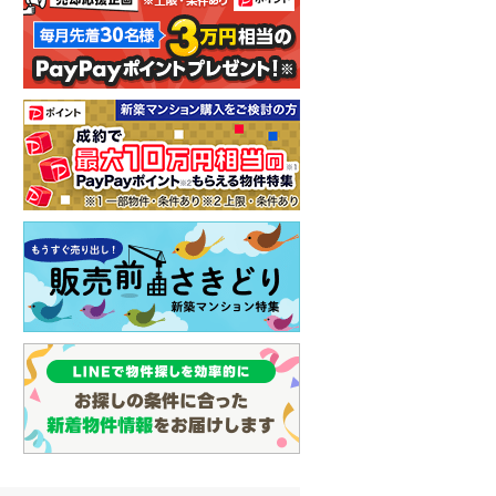
北海道新幹線
(
0
)
山形新幹線
(
0
)
東海道新幹線
(
0
)
九州新幹線
(
0
)
札幌市営地下鉄東豊線
(
0
)
東京メトロ銀座線
(
0
)
東京メトロ日比谷線
(
0
)
東京メトロ有楽町線
(
0
)
東京メトロ副都心線
(
0
)
都営新宿線
(
0
)
横浜市営地下鉄グリーンライン
(
0
)