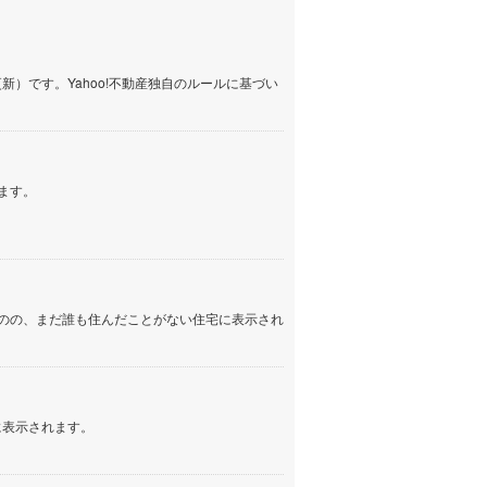
名古屋市営地下鉄鶴舞線
(
0
)
名古屋市営地下鉄名港線
(
0
)
）です。Yahoo!不動産独自のルールに基づい
OsakaMetro長堀鶴見緑地線
(
0
)
OsakaMetro谷町線
(
0
)
ます。
OsakaMetro千日前線
(
0
)
神戸市営地下鉄海岸線
(
0
)
福岡市地下鉄七隈線
(
0
)
のの、まだ誰も住んだことがない住宅に表示され
函館市電宝来・谷地頭線
(
0
)
真岡鐵道
(
0
)
山形鉄道フラワー長井線
(
0
)
に表示されます。
えちごトキめき鉄道妙高はねうまラ
イン
(
0
)