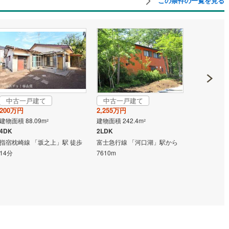
この条件の一覧を見る
鶴見線
(
0
)
根岸線
(
0
)
中央本線（JR東日本）
(
0
)
0
)
八高線
(
0
)
0
)
大糸線（JR東日本）
(
0
)
中古一戸建て
中古一戸建て
中古一戸
200万円
2,255万円
3,580万円
各駅停車）
(
0
)
埼京線
(
0
)
建物面積 88.09m
建物面積 242.4m
建物面積 281
2
2
東海道本線（JR東海）
(
0
)
4DK
2LDK
6LDK
指宿枕崎線 「坂之上」駅 徒歩
富士急行線 「河口湖」駅から
関西本線（J
飯田線
(
0
)
14分
7610m
田」駅 徒歩9
高山本線（JR東海）
(
0
)
JR東海）
(
0
)
紀勢本線（JR東海）
(
0
)
博多南線
(
0
)
R西日本）
(
0
)
北陸本線
(
0
)