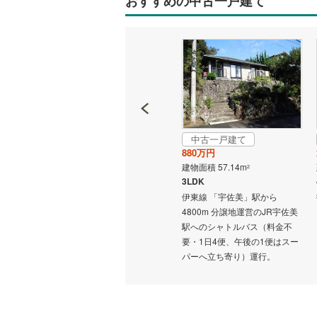
おすすめの中古一戸建て
南武線
(
0
)
横浜線
(
0
)
相模線
(
0
)
五日市線
(
篠ノ井線
(
中古一戸建て
中古一戸建て
3,780万円
880万円
常磐線（
建物面積 101.02m
建物面積 57.14m
2
2
伊東線
(
0
)
2SLDK
3LDK
駅 徒歩
名鉄小牧線 「春日井」駅 徒歩
伊東線 「宇佐美」駅から
身延線
(
0
)
25分 他
4800m 分譲地運営のJR宇佐美
駅へのシャトルバス（料金不
武豊線
(
0
)
要・1日4便、午後の1便はスー
パーへ立ち寄り）運行。
関西本線（
参宮線
(
0
)
大糸線（J