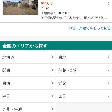
980万円
7LDK
土地面積 1318.99m
2
神戸電鉄粟生線 「三木上の丸」駅 バス27分 渡瀬 バス停下車 徒歩4分
中古一戸建てをもっと見る
中古一戸建て
田辺市たきない町
2,900万円
全国のエリアから探す
ワンルーム
土地面積 231.44m
2
紀勢本線（JR西日本） 「紀伊新庄」駅 徒歩27分
北海道
東北
関東
信越・北陸
東海
近畿
中国
四国
九州・沖縄