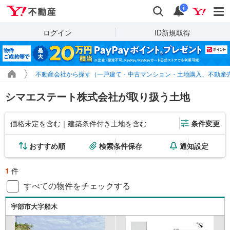
Yahoo!不動産
検索
通知
i
ログイン
ID新規取得
不動産会社から探す（一戸建て・中古マンション・土地購入、不動産
シマエステート株式会社が取り扱う土地
価格未定を含む｜建築条件付き土地を含む
条件変更
おすすめ順
検索条件保存
通知設定
1
件
すべての物件をチェックする
宇部市大字船木