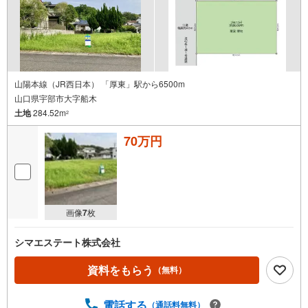
山陽本線（JR西日本） 「厚東」駅から6500m
山口県宇部市大字船木
土地
284.52m
2
70万円
画像
7
枚
シマエステート株式会社
資料をもらう
（無料）
電話する
（通話料無料）