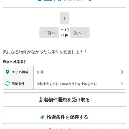
1
1
〜
1
件
前へ
次へ
/
1
件
気になる物件がなかったら
条件を変更しよう！
現在の検索条件
全国
エリア/路線
価格未定を含む｜建築条件付き土地を含む
詳細条件
こ
新着物件通知を受け取る
の
検
索
検索条件を保存する
条
件