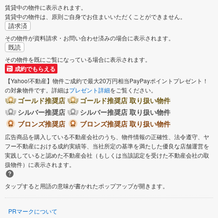
賃貸中の物件に表示されます。
賃貸中の物件は、原則ご自身でお住まいいただくことができません。
請求済
その物件が資料請求・お問い合わせ済みの場合に表示されます。
既読
その物件を既にご覧になっている場合に表示されます。
成約でもらえる
【Yahoo!不動産】物件ご成約で最大20万円相当PayPayポイントプレゼント！
の対象物件です。詳細は
プレゼント詳細
をご覧ください。
ゴールド推奨店
ゴールド推奨店 取り扱い物件
シルバー推奨店
シルバー推奨店 取り扱い物件
ブロンズ推奨店
ブロンズ推奨店 取り扱い物件
広告商品を購入している不動産会社のうち、物件情報の正確性、法令遵守、ヤ
フー不動産における成約実績等、当社所定の基準を満たした優良な店舗運営を
実践していると認めた不動産会社（もしくは当該認定を受けた不動産会社の取
扱物件）に表示されます。
タップすると用語の意味が書かれたポップアップが開きます。
PRマークについて