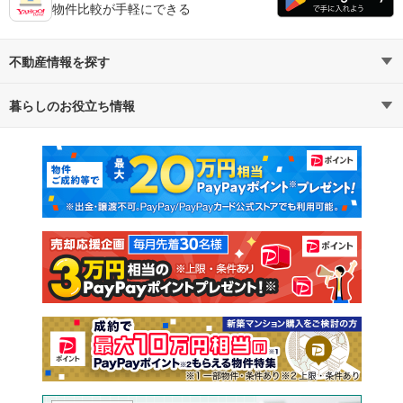
物件比較が手軽にできる
不動産情報を探す
暮らしのお役立ち情報
不動産・住宅
賃貸住宅
マンションカタログ
教えて！住まいの先生
新築マンション
中古マンション
新築一戸建て
中古一戸建て
注文住宅
土地
売却査定