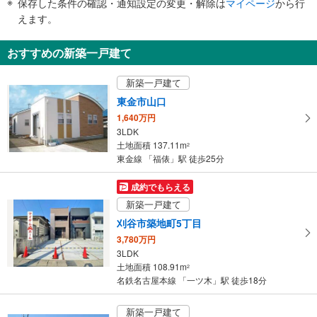
保存した条件の確認・通知設定の変更・解除は
マイページ
から行
で
えます。
通
知
おすすめの新築一戸建て
を
受
新築一戸建て
け
東金市山口
取
1,640万円
る
3LDK
・
土地面積 137.11m
2
条
東金線 「福俵」駅 徒歩25分
件
を
成約でもらえる
マ
新築一戸建て
イ
刈谷市築地町5丁目
ペ
3,780万円
ー
3LDK
ジ
土地面積 108.91m
2
に
名鉄名古屋本線 「一ツ木」駅 徒歩18分
保
存
新築一戸建て