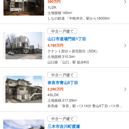
390万円
1LDK
土地面積 165m
2
しなの鉄道 「中軽井沢」駅から16000m
中古一戸建て
山口市道場門前1丁目
4,180万円
テナント部分＋居宅部分（5DK）
土地面積 310.3m
2
山口線 「山口」駅 徒歩8分
中古一戸建て
奈良市青山5丁目
2,280万円
4SLDK
土地面積 217.29m
2
奈良線 「奈良」駅 バス14分 青山4丁目 バス停下車 徒歩6分
中古一戸建て
三木市吉川町渡瀬