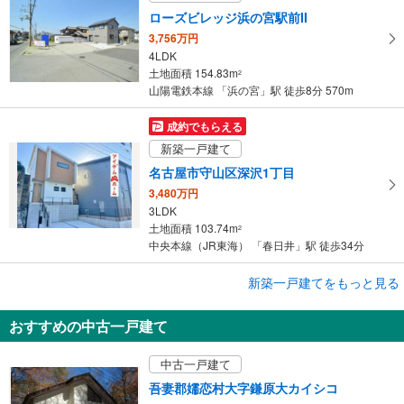
す
ローズビレッジ浜の宮駅前II
る
3,756万円
4LDK
土地面積 154.83m
2
山陽電鉄本線 「浜の宮」駅 徒歩8分 570m
成約でもらえる
新築一戸建て
名古屋市守山区深沢1丁目
3,480万円
3LDK
土地面積 103.74m
2
中央本線（JR東海） 「春日井」駅 徒歩34分
成約でもらえる
新築一戸建てをもっと見る
新築一戸建て
おすすめの中古一戸建て
みよし市三好町上
3,180万円
中古一戸建て
3LDK
土地面積 93.16m
2
吾妻郡嬬恋村大字鎌原大カイシコ
名鉄豊田線 「赤池」駅 バス22分 三好西口 バス停下車 徒歩6分