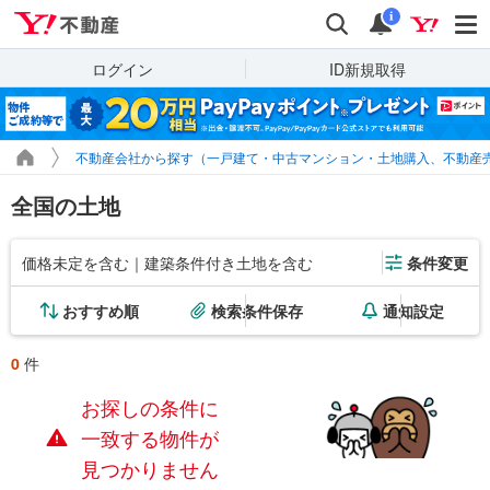
Yahoo!不動産
検索
通知
i
ログイン
ID新規取得
不動産会社から探す（一戸建て・中古マンション・土地購入、不動産
全国の土地
価格未定を含む｜建築条件付き土地を含む
条件変更
おすすめ順
検索条件保存
通知設定
0
件
お探しの条件に
一致する物件が
見つかりません