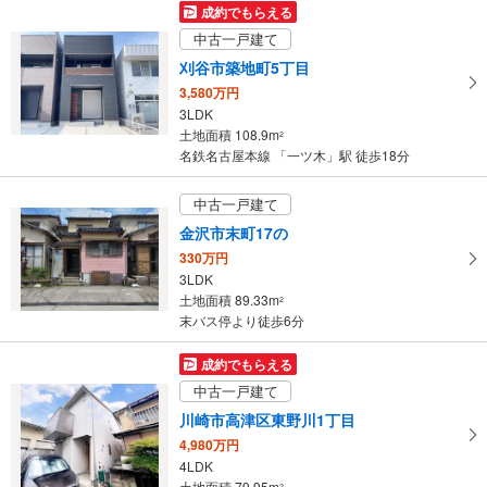
成約でもらえる
中古一戸建て
刈谷市築地町5丁目
3,580万円
3LDK
土地面積 108.9m
2
名鉄名古屋本線 「一ツ木」駅 徒歩18分
中古一戸建て
金沢市末町17の
330万円
3LDK
土地面積 89.33m
2
末バス停より徒歩6分
成約でもらえる
中古一戸建て
川崎市高津区東野川1丁目
4,980万円
4LDK
土地面積 79.95m
2