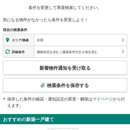
条件を変更して再度検索してください。
気になる物件がなかったら
条件を変更しよう！
現在の検索条件
全国
エリア/路線
価格未定を含む｜建築条件付き土地を含む
詳細条件
こ
新着物件通知を受け取る
の
検
索
検索条件を保存する
条
件
保存した条件の確認・通知設定の変更・解除は
マイページ
から行
で
えます。
通
知
おすすめの新築一戸建て
を
受