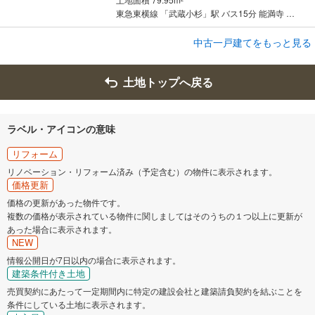
東急東横線 「武蔵小杉」駅 バス15分 能満寺 バス停下車 徒歩4分
中古一戸建てをもっと見る
中古一戸建て
北葛飾郡松伏町大字松伏
6,216万円
土地トップへ戻る
5LDK以上
土地面積 685m
2
東武伊勢崎線 「北越谷」駅 徒歩48分
ラベル・アイコンの意味
リフォーム
リノベーション・リフォーム済み（予定含む）の物件に表示されます。
価格更新
価格の更新があった物件です。
複数の価格が表示されている物件に関しましてはそのうちの１つ以上に更新が
あった場合に表示されます。
NEW
情報公開日が7日以内の場合に表示されます。
建築条件付き土地
売買契約にあたって一定期間内に特定の建設会社と建築請負契約を結ぶことを
条件にしている土地に表示されます。