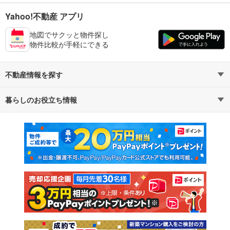
Yahoo!不動産 アプリ
地図でサクッと物件探し
物件比較が手軽にできる
不動産情報を探す
暮らしのお役立ち情報
不動産・住宅
賃貸住宅
マンションカタログ
教えて！住まいの先生
新築マンション
中古マンション
新築一戸建て
中古一戸建て
注文住宅
土地
売却査定