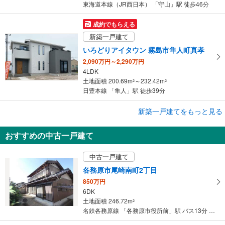
東海道本線（JR西日本） 「守山」駅 徒歩46分
成約でもらえる
新築一戸建て
いろどりアイタウン 霧島市隼人町真孝
2,090万円～2,290万円
4LDK
土地面積 200.69m
～232.42m
2
2
日豊本線 「隼人」駅 徒歩39分
新築一戸建てをもっと見る
新築一戸建て
丹波市柏原町柏原
おすすめの中古一戸建て
3,120万円
3SLDK
中古一戸建て
土地面積 244.73m
2
福知山線 「柏原」駅 徒歩8分
各務原市尾崎南町2丁目
850万円
6DK
土地面積 246.72m
2
名鉄各務原線 「各務原市役所前」駅 バス13分 尾崎南2丁目 バス停下車 徒歩2分