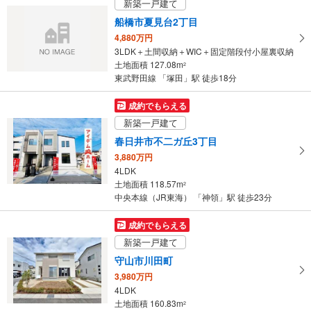
新築一戸建て
け
船橋市夏見台2丁目
取
4,880万円
る
3LDK＋土間収納＋WIC＋固定階段付小屋裏収納
・
土地面積 127.08m
2
条
東武野田線 「塚田」駅 徒歩18分
件
を
成約でもらえる
マ
新築一戸建て
イ
春日井市不二ガ丘3丁目
ペ
3,880万円
ー
4LDK
ジ
土地面積 118.57m
2
に
中央本線（JR東海） 「神領」駅 徒歩23分
保
存
成約でもらえる
す
新築一戸建て
る
守山市川田町
3,980万円
4LDK
土地面積 160.83m
2