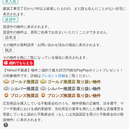
未入居
建築工事完了日から1年以上経過したものの、まだ誰も住んだことがない住宅に
表示されます。
賃貸中
賃貸中の物件に表示されます。
賃貸中の物件は、原則ご自身でお住まいいただくことができません。
請求済
その物件が資料請求・お問い合わせ済みの場合に表示されます。
既読
その物件を既にご覧になっている場合に表示されます。
成約でもらえる
【Yahoo!不動産】物件ご成約で最大20万円相当PayPayポイントプレゼント！
の対象物件です。詳細は
プレゼント詳細
をご覧ください。
ゴールド推奨店
ゴールド推奨店 取り扱い物件
シルバー推奨店
シルバー推奨店 取り扱い物件
ブロンズ推奨店
ブロンズ推奨店 取り扱い物件
広告商品を購入している不動産会社のうち、物件情報の正確性、法令遵守、ヤ
フー不動産における成約実績等、当社所定の基準を満たした優良な店舗運営を
実践していると認めた不動産会社（もしくは当該認定を受けた不動産会社の取
扱物件）に表示されます。