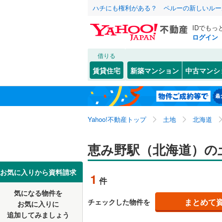
ハチにも権利がある？ ペルーの新しいルー
IDでもっ
ログイン
借りる
北海道
JR
北海道
函館本線
(
こだわり条件
配置、向き、
賃貸住宅
新築マンション
中古マンシ
石勝線
(
0
)
前道6m
東北
青森
根室本線
(
(
1
)
(
1
)
(
1
平坦地
（
関東
東京
石北本線
(
Yahoo!不動産トップ
土地
北海道
販売、価格、
信越・北陸
新潟
地下鉄
恵み野駅（北海道）の
札幌市営
更地渡し
東海
愛知
私鉄・その他
札幌市電
(
お気に入りから資料請求
立地
1
件
道南いさ
気になる物件を
最寄りの
近畿
大阪
(
0
)
(
0
)
(
0
まとめて
チェックした物件を
お気に入りに
追加してみましょう
オンライン対