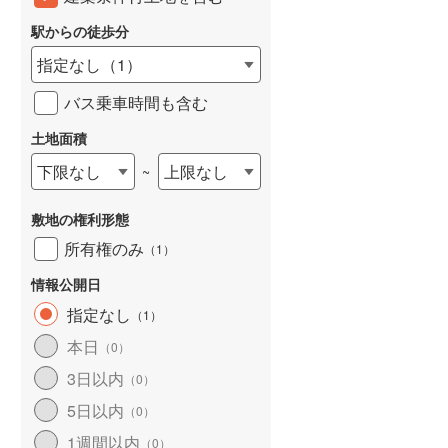
駅からの徒歩分
指定なし
（
1
）
バス乗車時間も含む
土地面積
下限なし
上限なし
~
敷地の権利形態
所有権のみ
（
1
）
情報公開日
指定なし
（
1
）
本日
（
0
）
3日以内
（
0
）
5日以内
（
0
）
1週間以内
（
0
）