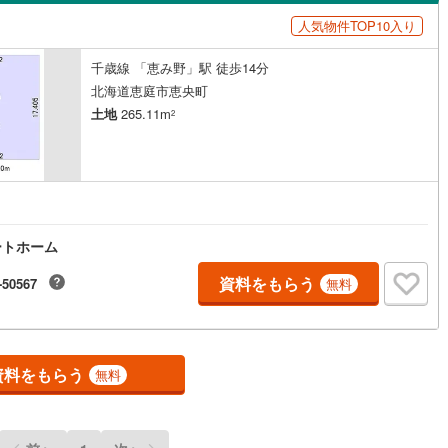
島根
岡山
広島
山口
人気物件TOP10入り
ン内見(相談)可
（
0
）
IT重説可
（
0
）
香川
愛媛
高知
千歳線 「恵み野」駅 徒歩14分
保存した条件を見る
ン対応とは？
北海道恵庭市恵央町
佐賀
長崎
熊本
大分
土地
265.11m
2
この条件で検索する
この条件で検索する
この条件で検索する
この条件で検索する
この条件で検索する
この条件で検索する
市区町村以下を選択
市区町村を選択す
駅を選択する
ートホーム
資料をもらう
-50567
無料
資料をもらう
無料