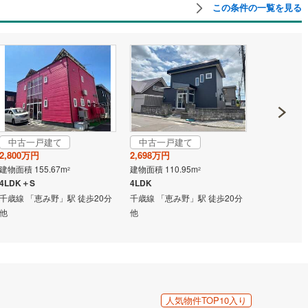
この条件の一覧を見る
中古一戸建て
中古一戸建て
成約でも
2,800万円
2,698万円
中古一戸
建物面積 155.67m
建物面積 110.95m
2
2
2,599万円
4LDK＋S
4LDK
建物面積 100
千歳線 「恵み野」駅 徒歩20分
千歳線 「恵み野」駅 徒歩20分
4SLDK
他
他
千歳線 「恵
人気物件TOP10入り