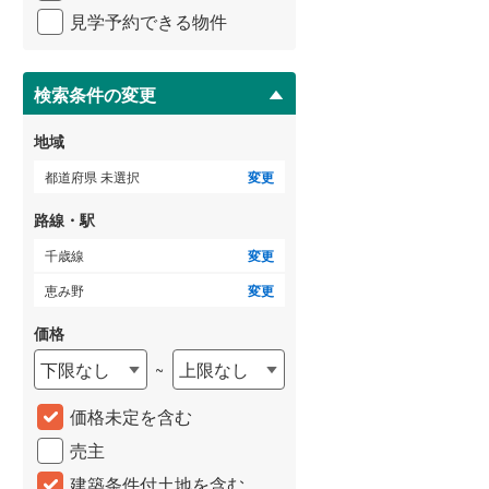
イ
見学予約できる物件
ペ
ー
ジ
に
検索条件の変更
保
存
地域
す
る
都道府県 未選択
変更
路線・駅
千歳線
変更
恵み野
変更
価格
下限なし
上限なし
~
価格未定を含む
売主
建築条件付土地を含む