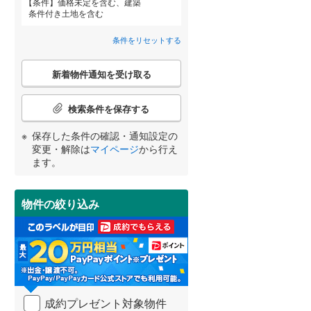
条件
価格未定を含む、建築
条件付き土地を含む
条件をリセットする
詳しく見る
こ
新着物件通知を受け取る
宮崎
鹿児島
沖縄
の
検
索
検索条件を保存する
条
件
保存した条件の確認・通知設定の
で
する
る
変更・解除は
マイページ
から行え
条件をリセットする
条件をリセットする
条件をリセットする
条件をリセットする
条件をリセットする
条件をリセットする
通
ます。
知
を
受
物件の絞り込み
け
取
る
・
条
件
を
成約プレゼント対象物件
マ