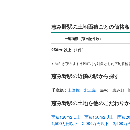
恵み野駅の土地面積ごとの価格相
土地面積（該当物件数）
250m
以上
（
1
件）
2
物件が所在する市区町村を対象とした平均価格
恵み野駅の近隣の駅から探す
千歳線：
上野幌
北広島
島松
恵み野
恵み野駅の土地を他のこだわりか
面積120m2以上
面積150m2以上
面積2
1,500万円以下
2,000万円以下
2,500