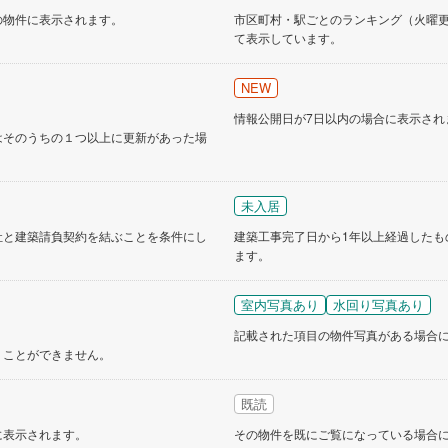
の物件に表示されます。
市区町村・駅ごとのランキング（火曜更新
て表示しています。
NEW
情報公開日が7日以内の場合に表示され
はそのうちの１つ以上に更新があった場
未入居
社と建築請負契約を結ぶことを条件にし
建築工事完了日から1年以上経過したも
ます。
室内写真あり
水回り写真あり
記載された項目の物件写真がある場合
くことができません。
既読
に表示されます。
その物件を既にご覧になっている場合