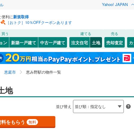
Yahoo! JAPAN
ル
と便利に
新規取得
［おトク］10％OFFクーポンあります
検索条件を保存しました
買う
建てる
売る
30
)
札沼線
(
7
)
建ち方、日当たり
ョン
新築一戸建て
中古一戸建て
注文住宅
土地
売却査定
カ
この検索条件の新着物件通知は、
マイページ
から設定できます。
室蘭本線
(
6
)
以上
（
1
）
角地
（
0
）
岩手
宮城
秋田
山形
22
)
富良野線
(
0
)
恵み野
)
(
1
)
(
3
)
(
1
)
(
2
)
(
0
)
1
）
整形地
（
1
）
(
1
)
北海道、恵み野駅、価格未定を含む、建築条件付き土地
神奈川
埼玉
千葉
茨城
1
)
釧網本線
(
0
)
恵庭市
恵み野駅の物件一覧
を含む
契約、入居関連など
長野
富山
石川
福井
土地
地下鉄南北線
(
12
)
札幌市営地下鉄東西線
(
14
)
（
1
）
第一種低層住居専用地域
（
1
）
閉じる
閉じる
お気に入りリストを見る
お気に入りリストを見る
閉じる
閉じる
岐阜
静岡
三重
3
)
函館市電
(
0
)
検索条件を保存する
並び替え
りび鉄道
(
0
)
マイページ
駅が始発駅
（
0
）
海まで2km以内
（
0
）
兵庫
沼ノ端
京都
滋賀
奈良
)
(
0
)
(
0
)
資料をもらう
無料
(
0
)
応