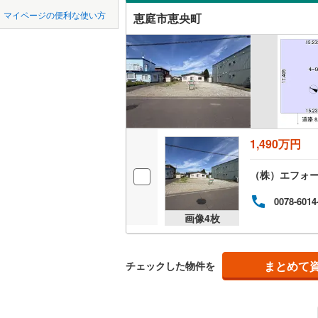
中国
鳥取
マイページの便利な使い方
恵庭市恵央町
オンライ
四国
徳島
オンライ
九州・沖縄
福岡
1,490万円
0
0
0
0
0
0
該当物件
該当物件
該当物件
該当物件
該当物件
該当物件
件
件
件
件
件
件
（株）エフォ
0078-6014
画像
4
枚
まとめて
チェックした物件を