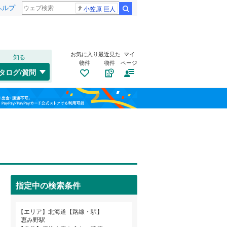
ヘルプ
小笠原 巨人
検索
お気に入り
最近見た
マイ
知る
物件
物件
ページ
千歳線
(
9
)
タログ/質問
日高本線
(
0
)
南道路
（
1
）
福島
宗谷本線
(
0
)
サッポロビール庭園
(
0
)
(
0
)
古家あり
（
0
）
栃木
群馬
山梨
北海道新幹線
(
0
)
札幌市営地下鉄東豊線
(
9
)
(
0
)
函館市電宝来・谷地頭線
(
0
)
指定中の検索条件
小学校まで1km以内
（
1
）
和歌山
エリア
北海道【路線・駅】
恵み野駅