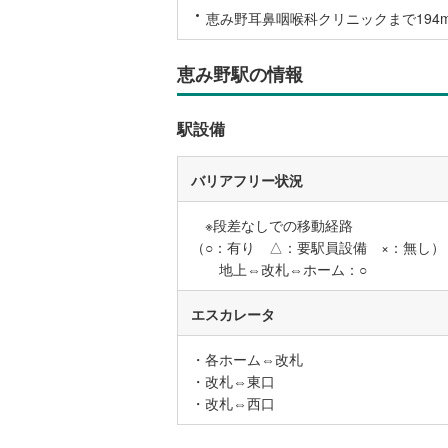
恵み野耳鼻咽喉科クリニックまで194m 
恵み野駅の情報
駅設備
バリアフリー状況
※段差なしでの移動経路
（○：有り △：要駅員設備 ×：無し）
地上⇔改札⇔ホーム：○
エスカレータ
・各ホーム⇔改札
・改札⇔東口
・改札⇔西口