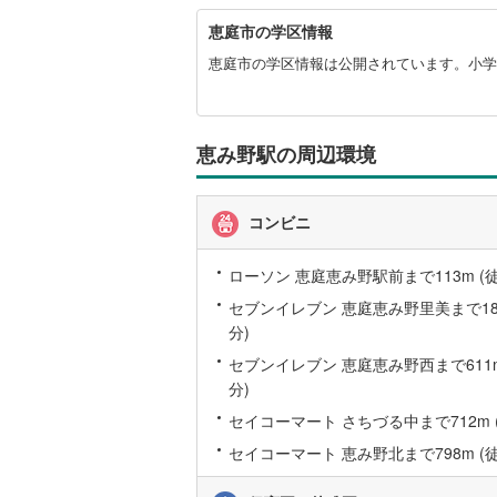
恵
恵庭市の学区情報
庭
市
恵庭市の学区情報は公開されています。小学
に
関
す
る
恵み野駅の周辺環境
情
報
コンビニ
ローソン 恵庭恵み野駅前まで113m (徒
セブンイレブン 恵庭恵み野里美まで187
分)
セブンイレブン 恵庭恵み野西まで611m
分)
セイコーマート さちづる中まで712m 
セイコーマート 恵み野北まで798m (徒