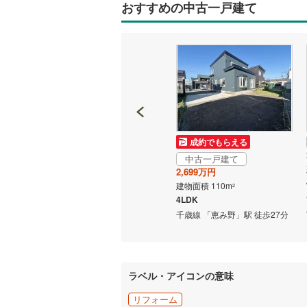
おすすめの中古一戸建て
成約でもらえる
成約でもらえる
中古一戸建て
中古一戸建て
2,799万円
2,699万円
建物面積 92.73m
建物面積 110m
2
2
3LDK
4LDK
歩21分
千歳線 「恵み野」駅 徒歩7分
千歳線 「恵み野」駅 徒歩27分
ラベル・アイコンの意味
リフォーム