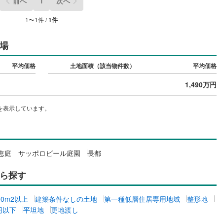
前へ
1
次へ
1
〜
1
件 /
1
件
場
平均価格
土地面積（該当物件数）
平均価格
1,490万円
を表示しています。
恵庭
サッポロビール庭園
長都
ら探す
00m2以上
建築条件なしの土地
第一種低層住居専用地域
整形地
万円以下
平坦地
更地渡し