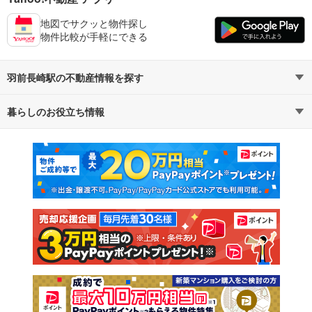
地図でサクッと物件探し
物件比較が手軽にできる
羽前長崎駅の不動産情報を探す
暮らしのお役立ち情報
不動産・住宅
賃貸住宅
マンションカタログ
教えて！住まいの先生
新築マンション
中古マンション
新築一戸建て
中古一戸建て
注文住宅
土地
売却査定