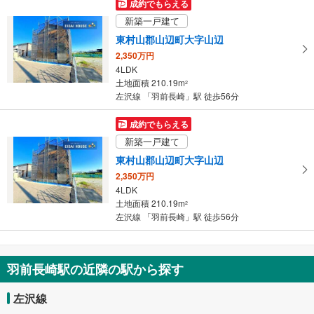
成約でもらえる
け
新築一戸建て
取
東村山郡山辺町大字山辺
る
2,350万円
・
4LDK
条
土地面積 210.19m
2
件
左沢線 「羽前長崎」駅 徒歩56分
を
マ
成約でもらえる
イ
新築一戸建て
ペ
東村山郡山辺町大字山辺
ー
2,350万円
ジ
4LDK
に
土地面積 210.19m
2
保
左沢線 「羽前長崎」駅 徒歩56分
存
す
る
羽前長崎駅の近隣の駅から探す
左沢線