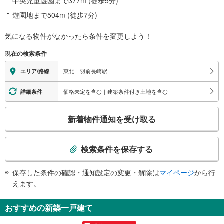
中央児童遊園まで377m (徒歩5分)
遊園地まで504m (徒歩7分)
気になる物件がなかったら
条件を変更しよう！
現在の検索条件
東北｜羽前長崎駅
エリア/路線
価格未定を含む｜建築条件付き土地を含む
詳細条件
こ
新着物件通知を受け取る
の
検
索
検索条件を保存する
条
件
保存した条件の確認・通知設定の変更・解除は
マイページ
から行
で
えます。
通
知
おすすめの新築一戸建て
を
受