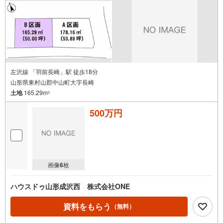
左沢線 「羽前長崎」駅 徒歩18分
山形県東村山郡中山町大字長崎
土地
165.29m
2
500万円
画像
6
枚
ハウスドゥ山形成沢西 株式会社ONE
資料をもらう
（無料）