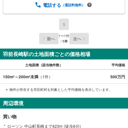
電話する
（通話料無料）
1
1
〜
1
件
前へ
次へ
/
1
件
羽前長崎駅の土地面積ごとの価格相場
土地面積（該当物件数）
平均価格
150m
～200m
未満
（
1
件）
500万円
2
2
物件が所在する市区町村を対象とした平均価格を表示しています。
周辺環境
買い物
ローソン 中山町長崎まで423m (徒歩6分)