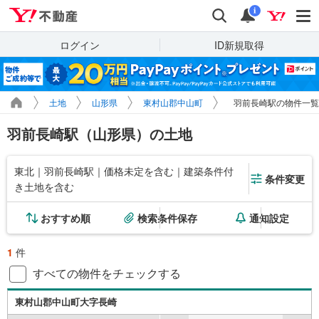
Yahoo!不動産
検索
通知
i
ログイン
ID新規取得
土地
山形県
東村山郡中山町
羽前長崎駅の物件一覧
羽前長崎駅（山形県）の土地
東北｜羽前長崎駅｜価格未定を含む｜建築条件付
条件変更
き土地を含む
おすすめ順
検索条件保存
通知設定
1
件
すべての物件をチェックする
東村山郡中山町大字長崎