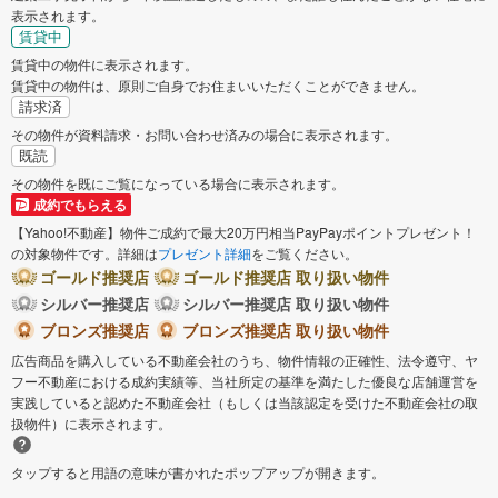
表示されます。
賃貸中
賃貸中の物件に表示されます。
賃貸中の物件は、原則ご自身でお住まいいただくことができません。
請求済
その物件が資料請求・お問い合わせ済みの場合に表示されます。
既読
その物件を既にご覧になっている場合に表示されます。
成約でもらえる
【Yahoo!不動産】物件ご成約で最大20万円相当PayPayポイントプレゼント！
の対象物件です。詳細は
プレゼント詳細
をご覧ください。
ゴールド推奨店
ゴールド推奨店 取り扱い物件
シルバー推奨店
シルバー推奨店 取り扱い物件
ブロンズ推奨店
ブロンズ推奨店 取り扱い物件
広告商品を購入している不動産会社のうち、物件情報の正確性、法令遵守、ヤ
フー不動産における成約実績等、当社所定の基準を満たした優良な店舗運営を
実践していると認めた不動産会社（もしくは当該認定を受けた不動産会社の取
扱物件）に表示されます。
タップすると用語の意味が書かれたポップアップが開きます。