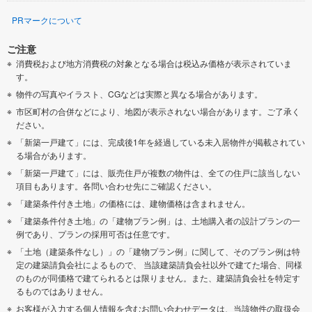
PRマークについて
ご注意
消費税および地方消費税の対象となる場合は税込み価格が表示されていま
す。
物件の写真やイラスト、CGなどは実際と異なる場合があります。
市区町村の合併などにより、地図が表示されない場合があります。ご了承く
ださい。
「新築一戸建て」には、完成後1年を経過している未入居物件が掲載されてい
る場合があります。
「新築一戸建て」には、販売住戸が複数の物件は、全ての住戸に該当しない
項目もあります。各問い合わせ先にご確認ください。
「建築条件付き土地」の価格には、建物価格は含まれません。
「建築条件付き土地」の「建物プラン例」は、土地購入者の設計プランの一
例であり、プランの採用可否は任意です。
「土地（建築条件なし）」の「建物プラン例」に関して、そのプラン例は特
定の建築請負会社によるもので、 当該建築請負会社以外で建てた場合、同様
のものが同価格で建てられるとは限りません。また、建築請負会社を特定す
るものではありません。
お客様が入力する個人情報を含むお問い合わせデータは、当該物件の取扱会