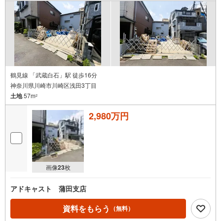
鶴見線 「武蔵白石」駅 徒歩16分
神奈川県川崎市川崎区浅田3丁目
土地
57m
2
2,980万円
画像
23
枚
アドキャスト 蒲田支店
資料をもらう
（無料）