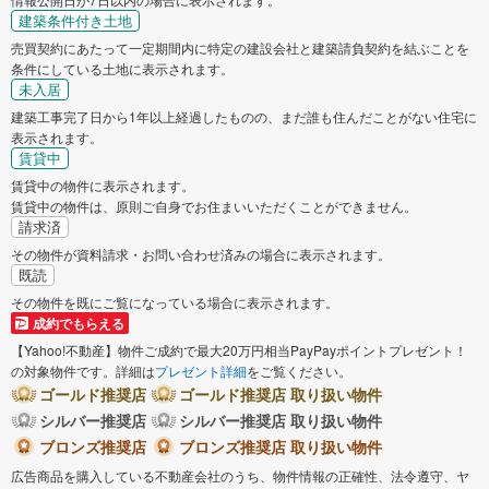
建築条件付き土地
売買契約にあたって一定期間内に特定の建設会社と建築請負契約を結ぶことを
条件にしている土地に表示されます。
未入居
建築工事完了日から1年以上経過したものの、まだ誰も住んだことがない住宅に
表示されます。
賃貸中
賃貸中の物件に表示されます。
賃貸中の物件は、原則ご自身でお住まいいただくことができません。
請求済
その物件が資料請求・お問い合わせ済みの場合に表示されます。
既読
その物件を既にご覧になっている場合に表示されます。
成約でもらえる
【Yahoo!不動産】物件ご成約で最大20万円相当PayPayポイントプレゼント！
の対象物件です。詳細は
プレゼント詳細
をご覧ください。
ゴールド推奨店
ゴールド推奨店 取り扱い物件
シルバー推奨店
シルバー推奨店 取り扱い物件
ブロンズ推奨店
ブロンズ推奨店 取り扱い物件
広告商品を購入している不動産会社のうち、物件情報の正確性、法令遵守、ヤ