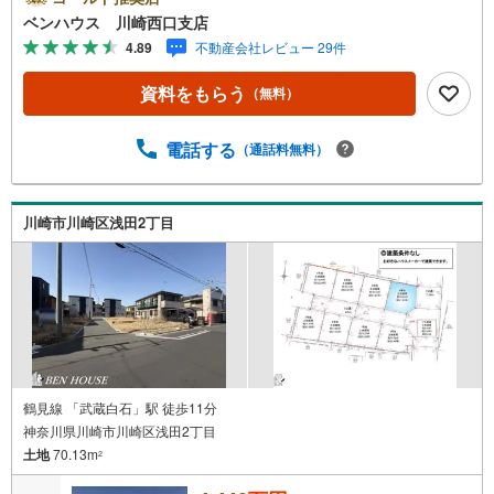
問わず ご対応させていただきます。■また、オンライン案
ベンハウス 川崎西口支店
内・相談などにも対応しております。 どうぞ お気軽に
4.89
不動産会社レビュー 29件
ご連絡下さい。その他にも・・・●「この物件以外にも何件
か一緒に物件を見てみたい」●「私はローンいくら借りられ
資料をもらう
（無料）
るのだろう？」●「買替えなので、自宅がいくらで売却でき
るか知りたい」 ●「車のローンがあるけど大丈夫かな？」●
「頭金は、どれくらいないと買えないの？」●「自営業者は
電話する
（通話料無料）
ローン通りにくいって本当？」などなど、住宅購入はわか
らないことばかり・・・。ご安心ください!!お力になれる事
がございましたら、誠心誠意 お手伝いをさせていただきま
川崎市川崎区浅田2丁目
す。【ベンハウス】にお任せ下さい！
鶴見線 「武蔵白石」駅 徒歩11分
神奈川県川崎市川崎区浅田2丁目
土地
70.13m
2