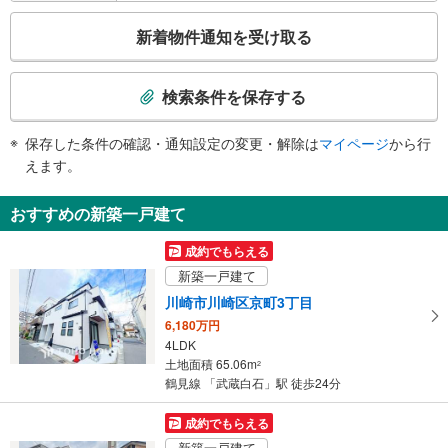
・点字運賃表
こ
新着物件通知を受け取る
の
検
索
検索条件を保存する
条
件
保存した条件の確認・通知設定の変更・解除は
マイページ
から行
で
えます。
通
知
おすすめの新築一戸建て
を
受
成約でもらえる
け
新築一戸建て
取
川崎市川崎区京町3丁目
る
6,180万円
・
4LDK
条
土地面積 65.06m
2
件
鶴見線 「武蔵白石」駅 徒歩24分
を
マ
成約でもらえる
イ
新築一戸建て