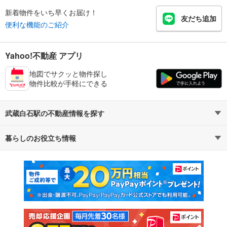
新着物件をいち早くお届け！
友だち追加
便利な機能のご紹介
Yahoo!不動産 アプリ
地図でサクッと物件探し
物件比較が手軽にできる
武蔵白石駅の不動産情報を探す
暮らしのお役立ち情報
不動産・住宅
賃貸住宅
マンションカタログ
教えて！住まいの先生
新築マンション
中古マンション
新築一戸建て
中古一戸建て
注文住宅
土地