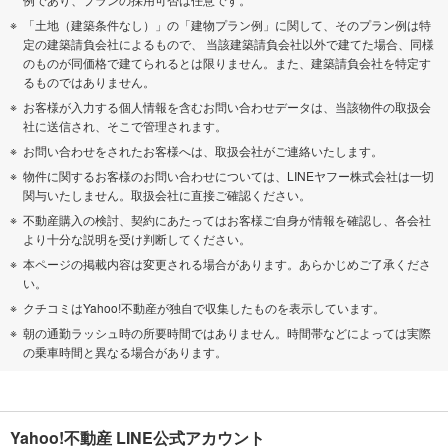
「土地（建築条件なし）」の「建物プラン例」に関して、そのプラン例は特
定の建築請負会社によるもので、 当該建築請負会社以外で建てた場合、同様
のものが同価格で建てられるとは限りません。また、建築請負会社を特定す
るものではありません。
お客様が入力する個人情報を含むお問い合わせデータは、当該物件の取扱会
社に送信され、そこで管理されます。
お問い合わせをされたお客様へは、取扱会社がご連絡いたします。
物件に関するお客様のお問い合わせについては、LINEヤフー株式会社は一切
関与いたしません。取扱会社に直接ご確認ください。
不動産購入の検討、契約にあたってはお客様ご自身が情報を確認し、各会社
より十分な説明を受け判断してください。
本ページの掲載内容は変更される場合があります。あらかじめご了承くださ
い。
クチコミはYahoo!不動産が独自で収集したものを表示しています。
朝の通勤ラッシュ時の所要時間ではありません。時間帯などによっては実際
の乗車時間と異なる場合があります。
Yahoo!不動産 LINE公式アカウント