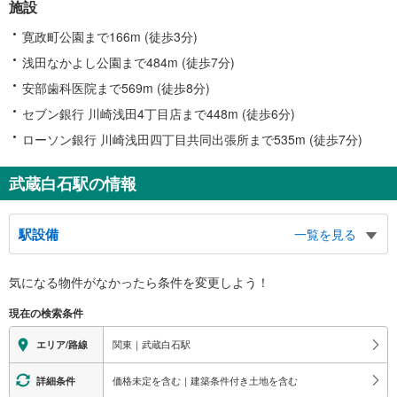
施設
寛政町公園まで166m (徒歩3分)
浅田なかよし公園まで484m (徒歩7分)
安部歯科医院まで569m (徒歩8分)
セブン銀行 川崎浅田4丁目店まで448m (徒歩6分)
ローソン銀行 川崎浅田四丁目共同出張所まで535m (徒歩7分)
武蔵白石駅の情報
駅設備
一覧を見る
バリアフリー状況
気になる物件がなかったら
条件を変更しよう！
※段差なしでの移動経路
（○：有り △：要駅員設備 ×：無し）
現在の検索条件
地上⇔改札：○
改札⇔ホーム：
関東｜武蔵白石駅
エリア/路線
１番線ホーム：○
２番線ホーム：×
価格未定を含む｜建築条件付き土地を含む
詳細条件
その他