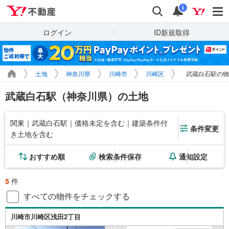
Yahoo!不動産
検索
通知
i
ログイン
ID新規取得
土地
神奈川県
川崎市
川崎区
武蔵白石駅の物
武蔵白石駅（神奈川県）の土地
関東｜武蔵白石駅｜価格未定を含む｜建築条件付
条件変更
き土地を含む
おすすめ順
検索条件保存
通知設定
5
件
すべての物件をチェックする
川崎市川崎区浅田2丁目