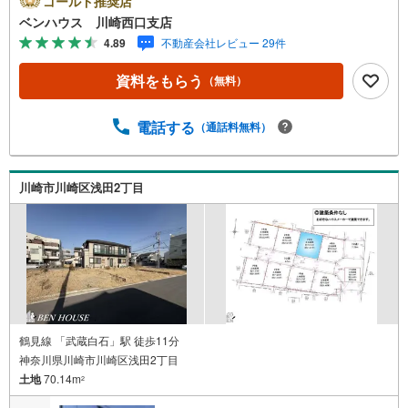
ゴールド推奨店
問わず ご対応させていただきます。■また、オンライン案
ベンハウス 川崎西口支店
内・相談などにも対応しております。 どうぞ お気軽に
4.89
不動産会社レビュー 29件
ご連絡下さい。その他にも・・・●「この物件以外にも何件
か一緒に物件を見てみたい」●「私はローンいくら借りられ
資料をもらう
（無料）
るのだろう？」●「買替えなので、自宅がいくらで売却でき
るか知りたい」 ●「車のローンがあるけど大丈夫かな？」●
「頭金は、どれくらいないと買えないの？」●「自営業者は
電話する
（通話料無料）
ローン通りにくいって本当？」などなど、住宅購入はわか
らないことばかり・・・。ご安心ください!!お力になれる事
がございましたら、誠心誠意 お手伝いをさせていただきま
川崎市川崎区浅田2丁目
す。【ベンハウス】にお任せ下さい！
鶴見線 「武蔵白石」駅 徒歩11分
神奈川県川崎市川崎区浅田2丁目
土地
70.14m
2