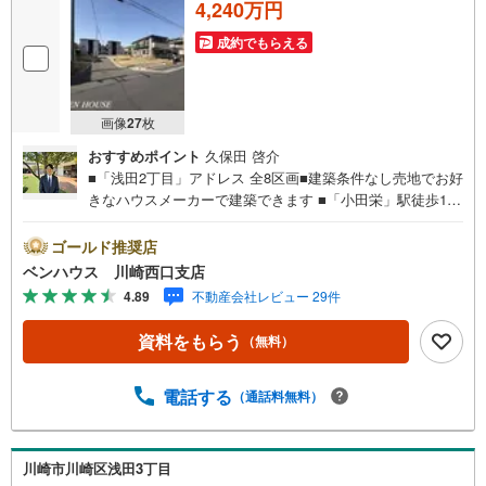
4,240万円
成約でもらえる
画像
27
枚
おすすめポイント
久保田 啓介
■「浅田2丁目」アドレス 全8区画■建築条件なし売地でお好
きなハウスメーカーで建築できます ■「小田栄」駅徒歩13
分■JR川崎、京急川崎へ「浅田小学校前」停歩1分よりバス
便14分利用可能！■ご見学をご希望のお客様、平日・休日
ゴールド推奨店
問わず ご対応させていただきます。■また、オンライン案
ベンハウス 川崎西口支店
内・相談などにも対応しております。 どうぞ お気軽に
4.89
不動産会社レビュー 29件
ご連絡下さい。その他にも・・・●「この物件以外にも何件
か一緒に物件を見てみたい」●「私はローンいくら借りられ
資料をもらう
（無料）
るのだろう？」●「買替えなので、自宅がいくらで売却でき
るか知りたい」 ●「車のローンがあるけど大丈夫かな？」●
「頭金は、どれくらいないと買えないの？」●「自営業者は
電話する
（通話料無料）
ローン通りにくいって本当？」などなど、住宅購入はわか
らないことばかり・・・。ご安心ください!!お力になれる事
がございましたら、誠心誠意 お手伝いをさせていただきま
川崎市川崎区浅田3丁目
す。【ベンハウス】にお任せ下さい！