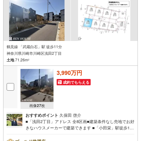
鶴見線 「武蔵白石」駅 徒歩11分
神奈川県川崎市川崎区浅田2丁目
土地
71.26m
2
3,990万円
成約でもらえる
画像
27
枚
おすすめポイント
久保田 啓介
■「浅田2丁目」アドレス 全8区画■建築条件なし売地でお好
きなハウスメーカーで建築できます ■「小田栄」駅徒歩13
分■JR川崎、京急川崎へ「浅田小学校前」停歩1分よりバス
便14分利用可能！■ご見学をご希望のお客様、平日・休日