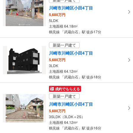
ペ
川崎市川崎区小田4丁目
ー
5,680万円
ジ
5LDK
に
土地面積 64.18m
2
保
鶴見線 「武蔵白石」駅 徒歩17分
存
す
新築一戸建て
る
川崎市川崎区小田4丁目
5,680万円
3LDK
土地面積 64.12m
2
鶴見線 「武蔵白石」駅 徒歩18分
成約でもらえる
新築一戸建て
川崎市川崎区小田4丁目
5,680万円
3SLDK（3LDK＋2S）
土地面積 64.12m
2
鶴見線 「武蔵白石」駅 徒歩16分