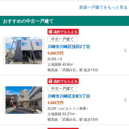
成約でもらえる
新築一戸建てをもっと見る
新築一戸建て
おすすめの中古一戸建て
横浜市鶴見区寛政町
4,690万円
成約でもらえる
4LDK
中古一戸建て
土地面積 84.12m
2
鶴見線 「武蔵白石」駅 徒歩6分
川崎市川崎区浅田2丁目
3,680万円
2LDK＋S
土地面積 40.8m
2
鶴見線 「武蔵白石」駅 徒歩15分
成約でもらえる
中古一戸建て
川崎市川崎区京町3丁目
4,580万円
3LDK（※ビルトイン車庫）
土地面積 53.27m
2
鶴見線 「武蔵白石」駅 徒歩15分