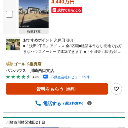
4,440万円
成約でもらえる
画像
27
枚
おすすめポイント
久保田 啓介
■「浅田2丁目」アドレス 全8区画■建築条件なし売地でお好
きなハウスメーカーで建築できます ■「小田栄」駅徒歩13
分■JR川崎、京急川崎へ「浅田小学校前」停歩1分よりバス
便14分利用可能！■ご見学をご希望のお客様、平日・休日
ゴールド推奨店
問わず ご対応させていただきます。■また、オンライン案
ベンハウス 川崎西口支店
内・相談などにも対応しております。 どうぞ お気軽に
4.89
不動産会社レビュー 29件
ご連絡下さい。その他にも・・・●「この物件以外にも何件
か一緒に物件を見てみたい」●「私はローンいくら借りられ
資料をもらう
（無料）
るのだろう？」●「買替えなので、自宅がいくらで売却でき
るか知りたい」 ●「車のローンがあるけど大丈夫かな？」●
「頭金は、どれくらいないと買えないの？」●「自営業者は
電話する
（通話料無料）
ローン通りにくいって本当？」などなど、住宅購入はわか
らないことばかり・・・。ご安心ください!!お力になれる事
がございましたら、誠心誠意 お手伝いをさせていただきま
川崎市川崎区浅田2丁目
す。【ベンハウス】にお任せ下さい！