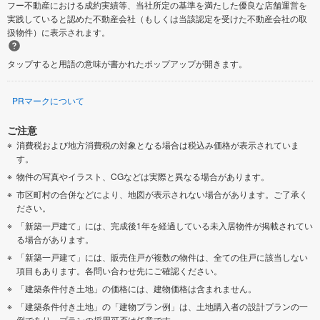
フー不動産における成約実績等、当社所定の基準を満たした優良な店舗運営を
実践していると認めた不動産会社（もしくは当該認定を受けた不動産会社の取
扱物件）に表示されます。
タップすると用語の意味が書かれたポップアップが開きます。
PRマークについて
ご注意
消費税および地方消費税の対象となる場合は税込み価格が表示されていま
す。
物件の写真やイラスト、CGなどは実際と異なる場合があります。
市区町村の合併などにより、地図が表示されない場合があります。ご了承く
ださい。
「新築一戸建て」には、完成後1年を経過している未入居物件が掲載されてい
る場合があります。
「新築一戸建て」には、販売住戸が複数の物件は、全ての住戸に該当しない
項目もあります。各問い合わせ先にご確認ください。
「建築条件付き土地」の価格には、建物価格は含まれません。
「建築条件付き土地」の「建物プラン例」は、土地購入者の設計プランの一
例であり、プランの採用可否は任意です。