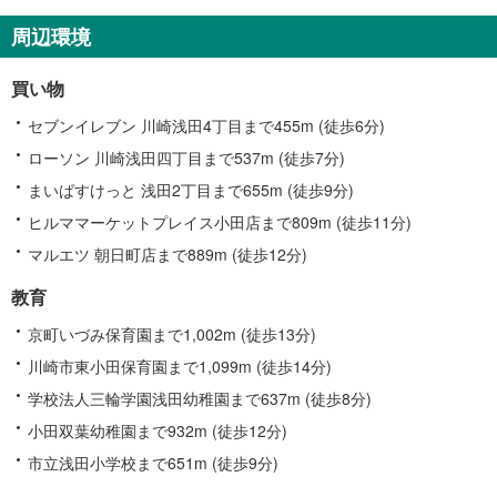
崎
区
周辺環境
に
関
買い物
す
る
セブンイレブン 川崎浅田4丁目まで455m (徒歩6分)
情
ローソン 川崎浅田四丁目まで537m (徒歩7分)
報
まいばすけっと 浅田2丁目まで655m (徒歩9分)
ヒルママーケットプレイス小田店まで809m (徒歩11分)
マルエツ 朝日町店まで889m (徒歩12分)
教育
京町いづみ保育園まで1,002m (徒歩13分)
川崎市東小田保育園まで1,099m (徒歩14分)
学校法人三輪学園浅田幼稚園まで637m (徒歩8分)
小田双葉幼稚園まで932m (徒歩12分)
市立浅田小学校まで651m (徒歩9分)