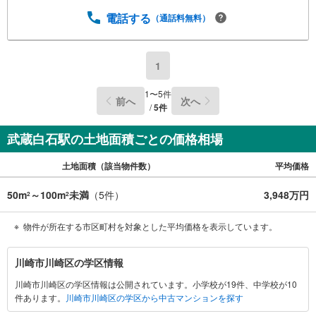
電話する
（通話料無料）
1
1
〜
5
件
前へ
次へ
/
5
件
武蔵白石駅の土地面積ごとの価格相場
土地面積（該当物件数）
平均価格
50m
～100m
未満
（
5
件）
3,948万円
2
2
物件が所在する市区町村を対象とした平均価格を表示しています。
川
川崎市川崎区の学区情報
崎
川崎市川崎区の学区情報は公開されています。小学校が19件、中学校が10
市
件あります。
川崎市川崎区の学区から中古マンションを探す
川