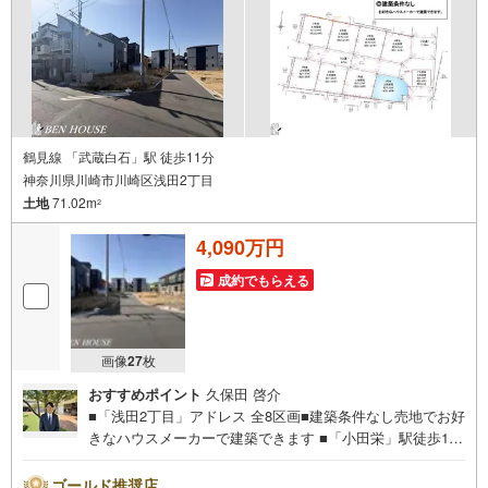
鶴見線 「武蔵白石」駅 徒歩11分
神奈川県川崎市川崎区浅田2丁目
土地
71.02m
2
4,090万円
成約でもらえる
画像
27
枚
おすすめポイント
久保田 啓介
■「浅田2丁目」アドレス 全8区画■建築条件なし売地でお好
きなハウスメーカーで建築できます ■「小田栄」駅徒歩13
分■JR川崎、京急川崎へ「浅田小学校前」停歩1分よりバス
便14分利用可能！■ご見学をご希望のお客様、平日・休日
ゴールド推奨店