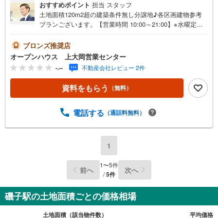
おすすめポイント
担当 スタッフ
土地面積120m2超の建築条件無し分譲地♪各区画建物参考
プランございます。【営業時間 10:00～21:00】※水曜定休
上記時間はお電話が繋がりやすくなっております。ぜひお
気軽にご連絡ください！現地を見学される場合は「室内・
ブロンズ推奨店
現地を見学する（無料）」ボタンよりご希望の日時をご記
オープンハウス 上大岡営業センター
入いただけますとスムーズにご案内が可能です。◎現地の
-.--
不動産会社レビュー 2件
ご案内について・平日や夜遅い時間帯もご案内が可能 ※定
休日を除く・経験豊富なスタッフが物件詳細を丁寧にご説
資料をもらう
（無料）
明いたします。・車でご自宅や最寄り駅等、ご指定の場所
まで送迎します。・チャイルドシートのご用意ございま
す。◎個別FP相談会 無料物件のご紹介だけでなく住宅ロ
電話する
（通話料無料）
ーン・資金のご相談、まずは家探しについて話を聞きたい
という方も大歓迎です！年間8000棟以上の限定物件を発表
しているオープンハウスだから出会える物件が多数ござい
1
ます。ぜひお気軽にご連絡・ご相談ください！※限定物件:
当社のみ、もしくは当社を含めた数社でのみご紹介可能な
1
〜
5
件
前へ
次へ
オープンハウス・ディベロップメントの物件
/
5
件
磯子駅の土地面積ごとの価格相場
土地面積（該当物件数）
平均価格