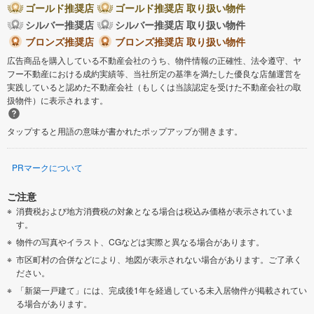
ゴールド推奨店
ゴールド推奨店 取り扱い物件
シルバー推奨店
シルバー推奨店 取り扱い物件
ブロンズ推奨店
ブロンズ推奨店 取り扱い物件
広告商品を購入している不動産会社のうち、物件情報の正確性、法令遵守、ヤ
フー不動産における成約実績等、当社所定の基準を満たした優良な店舗運営を
実践していると認めた不動産会社（もしくは当該認定を受けた不動産会社の取
扱物件）に表示されます。
タップすると用語の意味が書かれたポップアップが開きます。
PRマークについて
ご注意
消費税および地方消費税の対象となる場合は税込み価格が表示されていま
す。
物件の写真やイラスト、CGなどは実際と異なる場合があります。
市区町村の合併などにより、地図が表示されない場合があります。ご了承く
ださい。
「新築一戸建て」には、完成後1年を経過している未入居物件が掲載されてい
る場合があります。