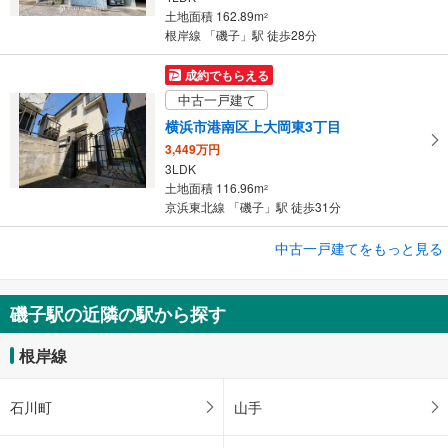
土地面積 162.89m
2
根岸線 「磯子」駅 徒歩28分
成約でもらえる
中古一戸建て
横浜市港南区上大岡東3丁目
3,449万円
3LDK
土地面積 116.96m
2
京浜東北線 「磯子」駅 徒歩31分
成約でもらえる
中古一戸建てをもっと見る
中古一戸建て
横浜市磯子区丸山1丁目
磯子駅の近隣の駅から探す
4,280万円
2LDK＋S
根岸線
土地面積 63.02m
2
根岸線 「磯子」駅 バス14分 天神橋 バス停下車 徒歩2分
石川町
山手