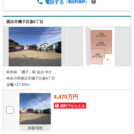
す。◎個別FP相談会 無料物件のご紹介だけでなく住宅ロ
電話する
（通話料無料）
ーン・資金のご相談、まずは家探しについて話を聞きたい
という方も大歓迎です！年間8000棟以上の限定物件を発表
しているオープンハウスだから出会える物件が多数ござい
横浜市磯子区森6丁目
ます。ぜひお気軽にご連絡・ご相談ください！※限定物件:
当社のみ、もしくは当社を含めた数社でのみご紹介可能な
オープンハウス・ディベロップメントの物件
根岸線 「磯子」駅 徒歩18分
神奈川県横浜市磯子区森6丁目
土地
127.93m
2
4,470万円
成約でもらえる
画像
12
枚