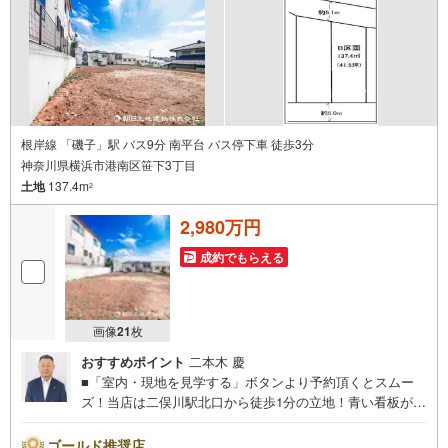
根岸線 「磯子」駅 バス9分 南平台 バス停下車 徒歩3分
神奈川県横浜市港南区笹下3丁目
土地
137.4m
2
2,980万円
成約でもらえる
画像
21
枚
おすすめポイント
二本木 慶
■「室内・現地を見学する」ボタンより予約頂くとスムー
ズ！当店は二俣川駅北口から徒歩1分の立地！青い看板が目
印です。■接客スペースとDVDや遊び道具が揃ったキッズコ
ーナーなど、お子様にも退屈せずにお過ごし頂けます。■
ゴールド推奨店