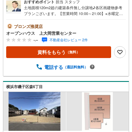
おすすめポイント
担当 スタッフ
土地面積120m2超の建築条件無し分譲地♪各区画建物参考
プランございます。【営業時間 10:00～21:00】※水曜定休
上記時間はお電話が繋がりやすくなっております。ぜひお
気軽にご連絡ください！現地を見学される場合は「室内・
ブロンズ推奨店
現地を見学する（無料）」ボタンよりご希望の日時をご記
オープンハウス 上大岡営業センター
入いただけますとスムーズにご案内が可能です。◎現地の
-.--
不動産会社レビュー 2件
ご案内について・平日や夜遅い時間帯もご案内が可能 ※定
休日を除く・経験豊富なスタッフが物件詳細を丁寧にご説
資料をもらう
（無料）
明いたします。・車でご自宅や最寄り駅等、ご指定の場所
まで送迎します。・チャイルドシートのご用意ございま
す。◎個別FP相談会 無料物件のご紹介だけでなく住宅ロ
電話する
（通話料無料）
ーン・資金のご相談、まずは家探しについて話を聞きたい
という方も大歓迎です！年間8000棟以上の限定物件を発表
しているオープンハウスだから出会える物件が多数ござい
横浜市磯子区森6丁目
ます。ぜひお気軽にご連絡・ご相談ください！※限定物件:
当社のみ、もしくは当社を含めた数社でのみご紹介可能な
オープンハウス・ディベロップメントの物件