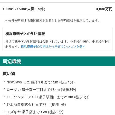
100m
～150m
未満
（
5
件）
3,838万円
2
2
物件が所在する市区町村を対象とした平均価格を表示しています。
横
横浜市磯子区の学区情報
浜
横浜市磯子区の学区情報は公開されています。小学校が16件、中学校が8件
市
あります。
横浜市磯子区の学区から中古マンションを探す
磯
子
区
周辺環境
に
関
買い物
す
る
NewDays ミニ 磯子1号まで12m (徒歩1分)
情
ローソン 磯子森一丁目まで164m (徒歩3分)
報
ローソンストア100 磯子駅西口まで213m (徒歩3分)
野沢商事株式会社まで77m (徒歩1分)
スズキヤ 磯子店まで96m (徒歩2分)