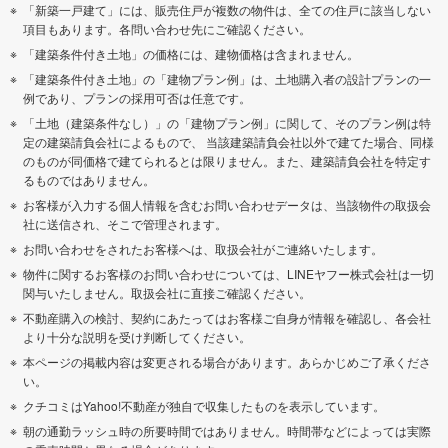
「新築一戸建て」には、販売住戸が複数の物件は、全ての住戸に該当しない
項目もあります。各問い合わせ先にご確認ください。
「建築条件付き土地」の価格には、建物価格は含まれません。
「建築条件付き土地」の「建物プラン例」は、土地購入者の設計プランの一
例であり、プランの採用可否は任意です。
「土地（建築条件なし）」の「建物プラン例」に関して、そのプラン例は特
定の建築請負会社によるもので、 当該建築請負会社以外で建てた場合、同様
のものが同価格で建てられるとは限りません。また、建築請負会社を特定す
るものではありません。
お客様が入力する個人情報を含むお問い合わせデータは、当該物件の取扱会
社に送信され、そこで管理されます。
お問い合わせをされたお客様へは、取扱会社がご連絡いたします。
物件に関するお客様のお問い合わせについては、LINEヤフー株式会社は一切
関与いたしません。取扱会社に直接ご確認ください。
不動産購入の検討、契約にあたってはお客様ご自身が情報を確認し、各会社
より十分な説明を受け判断してください。
本ページの掲載内容は変更される場合があります。あらかじめご了承くださ
い。
クチコミはYahoo!不動産が独自で収集したものを表示しています。
朝の通勤ラッシュ時の所要時間ではありません。時間帯などによっては実際