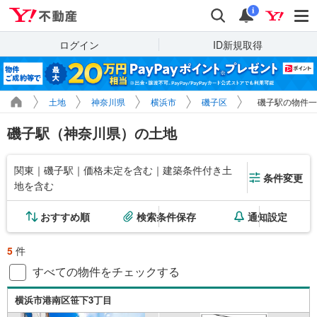
Yahoo!不動産
検索
通知
i
ログイン
ID新規取得
土地
神奈川県
横浜市
磯子区
磯子駅の物件一
磯子駅（神奈川県）の土地
関東｜磯子駅｜価格未定を含む｜建築条件付き土
条件変更
地を含む
おすすめ順
検索条件保存
通知設定
5
件
すべての物件をチェックする
横浜市港南区笹下3丁目