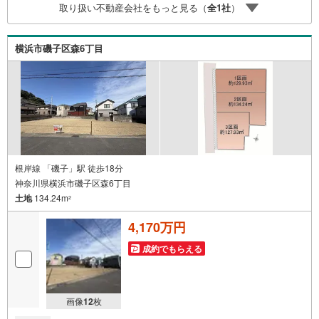
取り扱い不動産会社をもっと見る（
全
1
社
）
時にはお車の無料提携駐車場ございます。詳しくは営業ス
タッフまでお問合せくださいませ！■周辺の教育施設やスー
パー、ドラックストア等の情報、災害情報等がわかる「物
横浜市磯子区森6丁目
件レポート」お渡します■他の物件と併せてご案内もOK-ご
自宅や指定場所から無料送迎もOK-当日見学もOKです！
根岸線 「磯子」駅 徒歩18分
神奈川県横浜市磯子区森6丁目
土地
134.24m
2
4,170万円
成約でもらえる
画像
12
枚