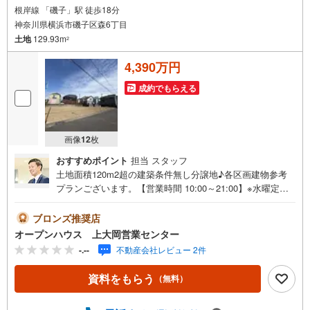
根岸線 「磯子」駅 徒歩18分
神奈川県横浜市磯子区森6丁目
土地
129.93m
2
4,390万円
成約でもらえる
画像
12
枚
おすすめポイント
担当 スタッフ
土地面積120m2超の建築条件無し分譲地♪各区画建物参考
プランございます。【営業時間 10:00～21:00】※水曜定休
上記時間はお電話が繋がりやすくなっております。ぜひお
気軽にご連絡ください！現地を見学される場合は「室内・
ブロンズ推奨店
現地を見学する（無料）」ボタンよりご希望の日時をご記
オープンハウス 上大岡営業センター
入いただけますとスムーズにご案内が可能です。◎現地の
-.--
不動産会社レビュー 2件
ご案内について・平日や夜遅い時間帯もご案内が可能 ※定
休日を除く・経験豊富なスタッフが物件詳細を丁寧にご説
資料をもらう
（無料）
明いたします。・車でご自宅や最寄り駅等、ご指定の場所
まで送迎します。・チャイルドシートのご用意ございま