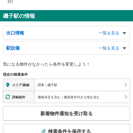
分)
磯子駅の情報
出口情報
一覧を見る
東口
駅設備
一覧を見る
新森町方面、新磯子町方面、新中原町方面、海側、工場街方面、日清オイリ
オ、東芝、磯子土木事務所
バリアフリー状況
西口
気になる物件がなかったら
条件を変更しよう！
※段差なしでの移動経路
森町方面、中原町方面、屏風ヶ浦方面、杉田町方面、磯子町方面、汐見台方
（○：有り △：要駅員設備 ×：無し）
現在の検索条件
面、磯子区総合庁舎、磯子区役所、磯子公会堂、磯子図書館、いそご区民活動
地上⇔改札⇔ホーム：○
支援センター、横浜市社会教育コーナー、磯子センター、磯子地区センター、
エレベータ
関東｜磯子駅
エリア/路線
老人福祉センター喜楽荘、磯子区社会福祉協議会、磯子区福祉保健活動拠点、
・ホーム⇔改札
磯子地域ケアプラザ、磯子区生涯学習センター、磯子警察署、磯子消防署、磯
・改札⇔西口
価格未定を含む｜建築条件付き土地を含む
詳細条件
子郵便局
エスカレータ
こ
・ホーム⇔改札
新着物件通知を受け取る
トイレ
の
検
《多機能トイレ》
索
・改札内
検索条件を保存する