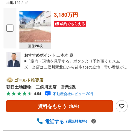
土地
145.4m
2
3,180万円
成約でもらえる
画像
20
枚
おすすめポイント
二本木 慶
■「室内・現地を見学する」ボタンより予約頂くとスムー
ズ！当店は二俣川駅北口から徒歩1分の立地！青い看板が目
印です。■接客スペースとDVDや遊び道具が揃ったキッズコ
ーナーなど、お子様にも退屈せずにお過ごし頂けます。■
ゴールド推奨店
テレワークで作業効率のUP化オウチ時間で人生を豊かにす
朝日土地建物 二俣川支店 営業2課
るためにONとOFFを切り替えて、家族との時間も増えて幸
4.54
不動産会社レビュー 20件
せマイホームを！■ 住宅ローンのご相談承ります。■住まい
選びはフィーリングも大切です。現地の空気や雰囲気を感
資料をもらう
（無料）
じてみましょう。営業スタッフまでお問合せくださいま
せ。■当日の現地見学も承ります。物件は内装や質感なども
そうですが住まい選びはフィーリングも大切です。現地の
電話する
（通話料無料）
空気や雰囲気を感じてみましょう。住まいを決める大切な
情報ですお客様のこだわりを聞かせてください！■ ご来店