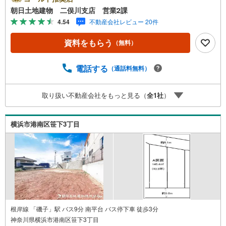
テレワークで作業効率のUP化オウチ時間で人生を豊かにす
朝日土地建物 二俣川支店 営業2課
るためにONとOFFを切り替えて、家族との時間も増えて幸
4.54
不動産会社レビュー 20件
せマイホームを！■ 住宅ローンのご相談承ります。■住まい
選びはフィーリングも大切です。現地の空気や雰囲気を感
資料をもらう
（無料）
じてみましょう。営業スタッフまでお問合せくださいま
せ。■当日の現地見学も承ります。物件は内装や質感なども
そうですが住まい選びはフィーリングも大切です。現地の
電話する
（通話料無料）
空気や雰囲気を感じてみましょう。住まいを決める大切な
情報ですお客様のこだわりを聞かせてください！■ ご来店
取り扱い不動産会社をもっと見る（
全
1
社
）
時にはお車の無料提携駐車場ございます。詳しくは営業ス
タッフまでお問合せくださいませ！■周辺の教育施設やスー
パー、ドラックストア等の情報、災害情報等がわかる「物
横浜市港南区笹下3丁目
件レポート」お渡します■他の物件と併せてご案内もOK-ご
自宅や指定場所から無料送迎もOK-当日見学もOKです！
根岸線 「磯子」駅 バス9分 南平台 バス停下車 徒歩3分
神奈川県横浜市港南区笹下3丁目