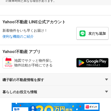
の乗車時間と異なる場合があります。
Yahoo!不動産 LINE公式アカウント
新着物件をいち早くお届け！
友だち追加
便利な機能のご紹介
Yahoo!不動産 アプリ
地図でサクッと物件探し
物件比較が手軽にできる
磯子駅の不動産情報を探す
暮らしのお役立ち情報
不動産・住宅
賃貸住宅
マンションカタログ
教えて！住まいの先生
新築マンション
中古マンション