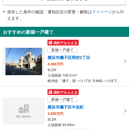
その他
条
件
・点字運賃表
保存した条件の確認・通知設定の変更・解除は
マイページ
から行
で
えます。
通
知
おすすめの新築一戸建て
を
受
成約でもらえる
け
新築一戸建て
取
横浜市磯子区岡村2丁目
る
4,280万円
・
4LDK
条
土地面積 108.01m
2
件
根岸線 「磯子」駅 バス17分 天神前 バス停下車 徒歩3分
を
マ
成約でもらえる
イ
新築一戸建て
ペ
横浜市磯子区中浜町
ー
3,480万円
ジ
3LDK
に
土地面積 49.09m
2
保