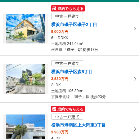
5,890万円
成約でもらえる
4LDK
中古一戸建て
土地面積 161.35m
2
根岸線 「磯子」駅 バス26分 谷津坂住宅入口 バス停下車 徒歩8分
横浜市磯子区磯子2丁目
9,000万円
6LLDDKK
土地面積 244.04m
2
根岸線 「磯子」駅 徒歩17分
中古一戸建て
横浜市磯子区森5丁目
3,580万円
2LDK
土地面積 106.89m
2
京浜東北線 「磯子」駅 徒歩23分
成約でもらえる
中古一戸建て
横浜市港南区上大岡東3丁目
3,980万円
4LDK