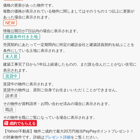
価格の更新があった物件です。
複数の価格が表示されている物件に関しましてはそのうちの１つ以上に更新が
あった場合に表示されます。
NEW
情報公開日が7日以内の場合に表示されます。
建築条件付き土地
売買契約にあたって一定期間内に特定の建設会社と建築請負契約を結ぶことを
条件にしている土地に表示されます。
未入居
建築工事完了日から1年以上経過したものの、まだ誰も住んだことがない住宅に
表示されます。
賃貸中
賃貸中の物件に表示されます。
賃貸中の物件は、原則ご自身でお住まいいただくことができません。
請求済
その物件が資料請求・お問い合わせ済みの場合に表示されます。
既読
その物件を既にご覧になっている場合に表示されます。
成約でもらえる
【Yahoo!不動産】物件ご成約で最大20万円相当PayPayポイントプレゼント！
の対象物件です。詳細は
プレゼント詳細
をご覧ください。