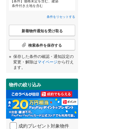
条件
価格未定を含む、建築
条件付き土地を含む
横須賀線
(
325
)
条件をリセットする
青梅線
(
325
)
詳しく見る
こ
新着物件通知を受け取る
小海線
(
15
)
宮崎
鹿児島
沖縄
の
検
埼京線
(
480
)
索
検索条件を保存する
条
身延線
(
142
)
件
保存した条件の確認・通知設定の
で
する
る
変更・解除は
マイページ
から行え
条件をリセットする
条件をリセットする
条件をリセットする
条件をリセットする
条件をリセットする
条件をリセットする
山形新幹線
(
233
)
通
ます。
知
東海道新幹線
(
25
)
を
受
物件の絞り込み
け
東京メトロ丸ノ内方南支線
(
49
)
取
る
東京メトロ千代田線
(
105
)
・
条
東京メトロ南北線
(
158
)
件
を
都営三田線
(
158
)
成約プレゼント対象物件
マ