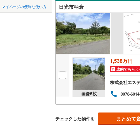
中国
鳥取
日光市柄倉
マイページの便利な使い方
オンライ
横浜線
(
94
四国
徳島
相模線
(
74
オンライ
五日市線
(
九州・沖縄
福岡
京浜東北
総武線
(
78
1,538万円
0
0
0
0
0
0
該当物件
該当物件
該当物件
該当物件
該当物件
該当物件
件
件
件
件
件
件
東北新幹
成約でもらえ
秋田新幹
株式会社エス
画像
5
枚
0078-6014
地下鉄
東京メト
東京メト
まとめて
チェックした物件を
東京メト
東京メト