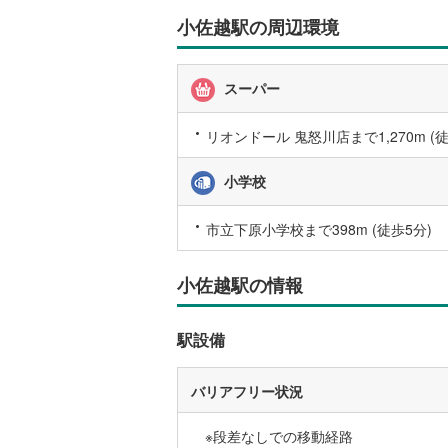
東武伊勢
小佐越駅の周辺環境
東武小泉
東武鬼怒
スーパー
東武東上
リオンドール 鬼怒川店まで1,270m (徒
西武池袋
小学校
西武新宿
市立下原小学校まで398m (徒歩5分)
西武多摩
西武山口
小佐越駅の情報
京王相模
駅設備
小田急江
東急多摩
バリアフリー状況
東急池上
※段差なしでの移動経路