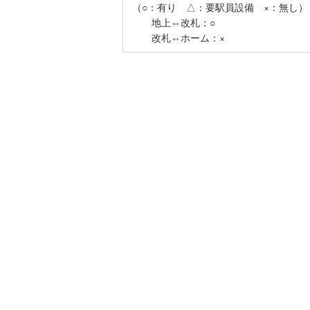
こどもの
（○：有り △：要駅員設備 ×：無し）
地上⇔改札：○
京急空港
改札⇔ホーム：×
京急久里
ゆりかも
相模鉄道
横浜高速
箱根登山
伊豆箱根
多摩モノ