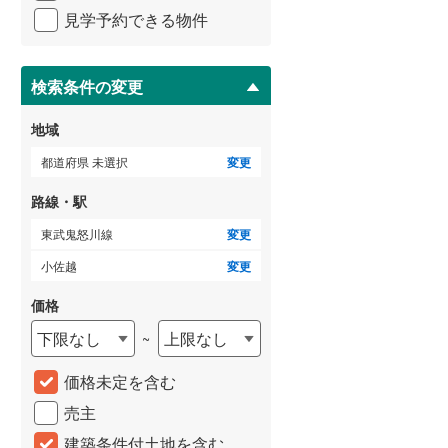
イ
横浜市営地下鉄ブルーライン
(
382
)
見学予約できる物件
ペ
ー
ジ
に
検索条件の変更
保
存
いすみ鉄道
(
11
)
地域
す
る
関東鉄道常総線
(
31
)
都道府県 未選択
変更
銚子電気鉄道
(
2
)
路線・駅
上信電鉄上信線
(
17
)
東武鬼怒川線
変更
小佐越
変更
埼玉新都市交通伊奈線
(
250
)
価格
京成成田高速鉄道アクセス線
(
3
)
下限なし
上限なし
~
京成千葉線
(
105
)
価格未定を含む
京成松戸線
(
231
)
売主
芝山鉄道
(
12
)
建築条件付土地を含む