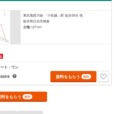
島根
岡山
広島
山口
ン内見(相談)可
（
1
）
IT重説可
（
0
）
7
)
根岸線
(
120
)
香川
愛媛
高知
東武鬼怒川線 「小佐越」駅 徒歩35分 他
9
)
中央本線（JR東日本）
(
1,178
)
保存した条件を見る
栃木県日光市柄倉
ン対応とは？
土地
1271m
2
166
)
八高線
(
694
)
佐賀
長崎
熊本
大分
線
(
927
)
常磐線（各駅停車）
(
257
)
2
)
御殿場線
(
12
)
この条件で検索する
この条件で検索する
この条件で検索する
この条件で検索する
この条件で検索する
この条件で検索する
市区町村以下を選択
市区町村を選択す
駅を選択する
線
(
293
)
上越新幹線
(
182
)
る
線
(
155
)
北陸新幹線
(
187
)
テート・ワン
資料をもらう
-52418
無料
ロ銀座線
(
58
)
東京メトロ丸ノ内線
(
202
)
ロ日比谷線
(
101
)
東京メトロ東西線
(
199
)
資料をもらう
無料
ロ有楽町線
(
138
)
東京メトロ半蔵門線
(
63
)
ロ副都心線
(
157
)
都営浅草線
(
144
)