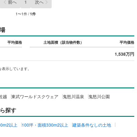
前へ
1
次へ
線
(
249
)
都営大江戸線
(
237
)
1
〜
1
件 /
1
件
地下鉄グリーンライン
場
渓谷鐵道
(
19
)
真岡鐵道
(
10
)
平均価格
土地面積（該当物件数）
平均価格
イトレール
(
100
)
関東鉄道竜ケ崎線
(
8
)
1,538万円
鉄道大洗鹿島線
(
126
)
ひたちなか海浜鉄道湊線
(
9
)
を表示しています。
68
)
千葉都市モノレール
(
142
)
鉄道上毛線
(
86
)
秩父鉄道
(
60
)
線
(
49
)
つくばエクスプレス
(
232
)
佐越
東武ワールドスクウェア
鬼怒川温泉
鬼怒川公園
457
)
京成押上線
(
54
)
ら探す
線
(
46
)
京成千原線
(
96
)
00m2以上
100坪・面積330m2以上
建築条件なしの土地
北総線
(
113
)
山万ユーカリが丘線
(
36
)