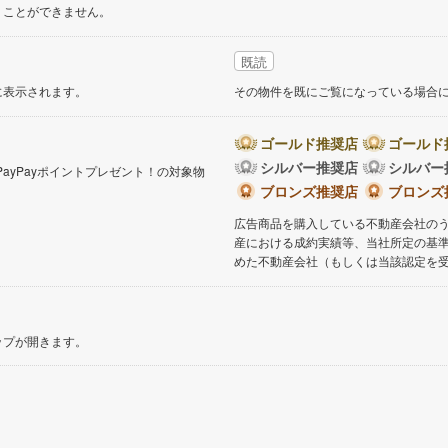
くことができません。
既読
に表示されます。
その物件を既にご覧になっている場合
ゴールド推奨店
ゴールド
シルバー推奨店
シルバー
PayPayポイントプレゼント！の対象物
。
ブロンズ推奨店
ブロンズ
広告商品を購入している不動産会社の
産における成約実績等、当社所定の基
めた不動産会社（もしくは当該認定を
ップが開きます。