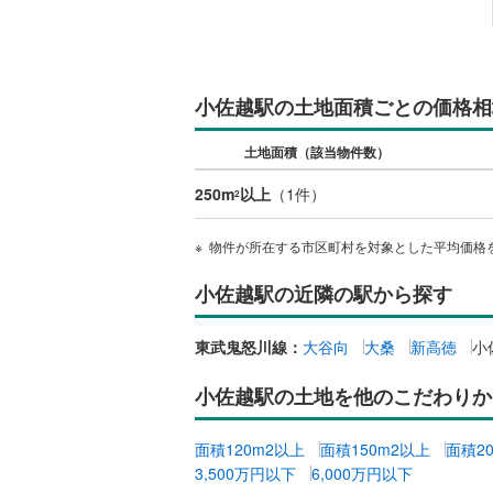
都営新宿
横浜市営
(
155
)
小佐越駅の土地面積ごとの価格相
私鉄・その他
わたらせ
土地面積（該当物件数）
宇都宮ラ
250m
以上
（
1
件）
2
鹿島臨海
物件が所在する市区町村を対象とした平均価格
小湊鐵道
(
小佐越駅の近隣の駅から探す
上毛電気
流鉄流山
東武鬼怒川線：
大谷向
大桑
新高徳
小
京成本線
(
小佐越駅の土地を他のこだわりか
京成金町
面積120m2以上
面積150m2以上
面積2
北総鉄道
3,500万円以下
6,000万円以下