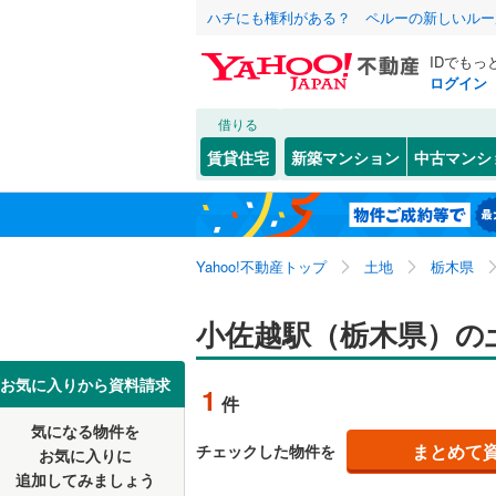
ハチにも権利がある？ ペルーの新しいルー
IDでもっ
ログイン
借りる
北海道
JR
北海道
東北本線
(
こだわり条件
配置、向き、
賃貸住宅
新築マンション
中古マンシ
川越線
(
31
前道6m
東北
青森
吾妻線
(
27
(
4
)
(
1
)
(
1
平坦地
（
関東
東京
日光線
(
12
Yahoo!不動産トップ
土地
栃木県
販売、価格、
湘南新宿
信越・北陸
新潟
小佐越駅（栃木県）の
(
1,034
)
更地渡し
外房線
(
76
東海
愛知
お気に入りから資料請求
立地
1
件
成田線
(
14
気になる物件を
最寄りの
近畿
大阪
まとめて
チェックした物件を
東金線
(
27
お気に入りに
追加してみましょう
オンライン対
南武線
(
30