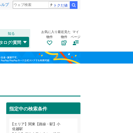
ヘルプ
トクだ値
検索
お気に入り
最近見た
マイ
知る
物件
物件
ページ
水郡線
(
103
)
タログ/質問
上越線
(
47
)
南道路
（
1
）
福島
水戸線
(
48
)
古家あり
（
0
）
栃木
群馬
山梨
信越本線
(
18
)
総武本線
(
845
)
京葉線
(
102
)
指定中の検索条件
久留里線
(
180
)
小学校まで1km以内
（
0
）
和歌山
山手線
(
212
)
エリア
関東【路線・駅】小
佐越駅
武蔵野線
(
886
)