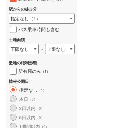
東武桐生線
(
22
)
駅からの徒歩分
東武日光線
(
137
)
指定なし
（
1
）
東武野田線
(
680
)
バス乗車時間も含む
野岩鉄道会津鬼怒川線
(
2
)
土地面積
西武有楽町線
(
35
)
下限なし
上限なし
~
西武多摩湖線
(
177
)
敷地の権利形態
西武狭山線
(
58
)
所有権のみ
（
1
）
京王高尾線
(
310
)
情報公開日
小田急小田原線
(
971
)
指定なし
（
1
）
東急東横線
(
265
)
本日
（
0
）
3日以内
東急田園都市線
(
318
)
（
0
）
5日以内
（
0
）
東急目黒線
(
153
)
1週間以内
（
0
）