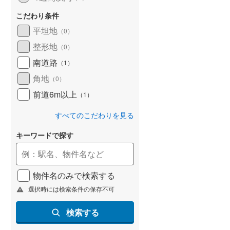
京急本線
(
222
)
こだわり条件
京急逗子線
(
42
)
平坦地
（
0
）
東京モノレール
(
16
)
整形地
（
0
）
相模鉄道本線
(
549
)
南道路
（
1
）
角地
横浜シーサイドライン
(
16
)
（
0
）
前道6m以上
（
1
）
湘南モノレール江の島線
(
91
)
すべてのこだわりを見る
富士急行線
(
30
)
キーワードで探す
東葉高速鉄道
(
117
)
ディズニーリゾートライン
(
13
)
物件名のみで検索する
選択時には検索条件の保存不可
検索する