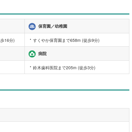
崎線
(
1,079
)
東武亀戸線
(
47
)
線
(
35
)
東武佐野線
(
42
)
川線
(
8
)
東武宇都宮線
(
108
)
保育園／幼稚園
線
(
691
)
東武越生線
(
69
)
歩16分)
すくやか保育園まで658m (徒歩9分)
線
(
952
)
西武秩父線
(
144
)
病院
線
(
800
)
西武国分寺線
(
165
)
鈴木歯科医院まで205m (徒歩3分)
川線
(
90
)
西武拝島線
(
366
)
線
(
22
)
京王線
(
603
)
原線
(
373
)
京王井の頭線
(
246
)
ノ島線
(
424
)
小田急多摩線
(
136
)
川線
(
32
)
東急大井町線
(
180
)
線
(
111
)
東急世田谷線
(
81
)