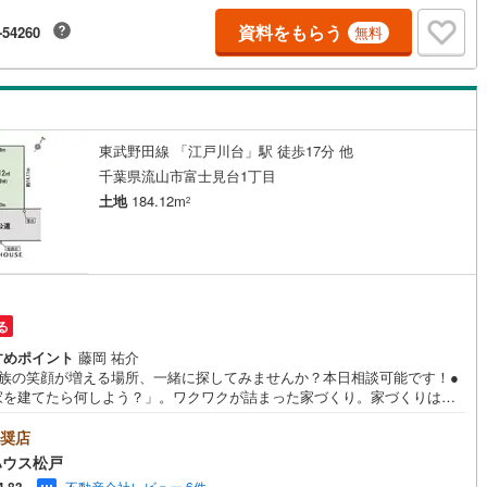
国線
(
62
)
東急新横浜線
(
72
)
たスタッフがサポート！◆当日のご見学も大歓迎◆野田市が地元なので、
資料をもらう
-54260
無料
い合わせ当日でも20分以内に現場へ向かいます!!『主役であるあなた』の、
線
(
9
)
京急大師線
(
20
)
まりのような温かいお家を一緒に探しませんか（＾＾）？
浜線
(
22
)
都電荒川線
(
74
)
め
(
0
)
都営日暮里・舎人ライナー
(
112
)
東武野田線 「江戸川台」駅 徒歩17分 他
いずみ野線
(
210
)
相模鉄道新横浜線
(
47
)
千葉県流山市富士見台1丁目
土地
184.12m
2
鉄道みなとみらい線
(
19
)
江ノ島電鉄
(
146
)
鉄道
(
4
)
箱根登山ケーブルカー
(
0
)
鉄道大雄山線
(
7
)
東京臨海高速鉄道りんかい線
(
27
)
レール
(
225
)
埼玉高速鉄道
(
300
)
る
すめポイント
藤岡 祐介
家族の笑顔が増える場所、一緒に探してみませんか？本日相談可能です！●
家を建てたら何しよう？」。ワクワクが詰まった家づくり。家づくりは暮
づくり。自分らしく、豊かに楽しく暮らすために、丁寧にかたちにした
そんなお気持ちに寄り添い、形にしていくお手伝いを致します！■ご予約い
奨店
とご見学がスムーズです！【営業時間9:00～21:00】ご見学希望のお客様:
ハウス松戸
の「室内・現地を見学する」をクリックして下さい。資料請求希望のお客
不動産会社レビュー 6件