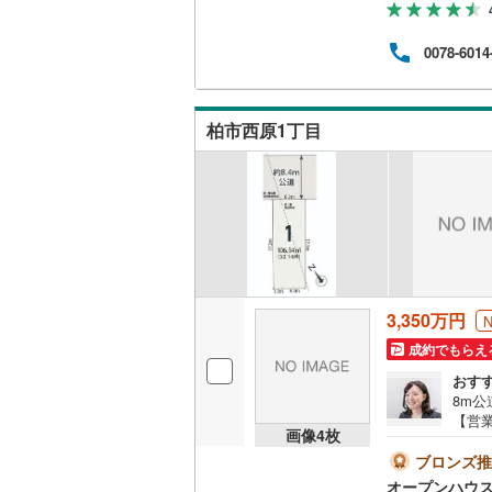
様:
ト】
0078-6014
理の
「購
後か
キャ
柏市西原1丁目
果的
3,350万円
成約でもらえ
おす
8m
【営業
画像
4
枚
おり
地を
ブロンズ推
ーズ
オープンハウ