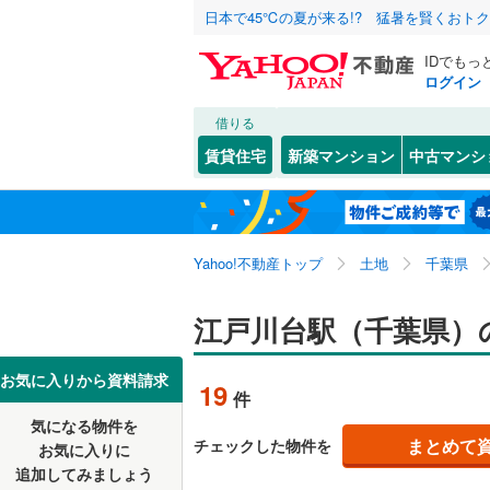
日本で45℃の夏が来る!? 猛暑を賢くおト
IDでもっ
ログイン
借りる
北海道
JR
北海道
東北本線
(
こだわり条件
配置、向き、
賃貸住宅
新築マンション
中古マンシ
川越線
(
31
前道6m
東北
青森
吾妻線
(
27
(
26
)
(
11
)
(
1
平坦地
（
関東
東京
日光線
(
12
Yahoo!不動産トップ
土地
千葉県
販売、価格、
湘南新宿
信越・北陸
新潟
江戸川台駅（千葉県）
(
1,031
)
更地渡し
流山おおたかの森
(
9
)
(
1
外房線
(
76
東海
愛知
お気に入りから資料請求
19
件
成田線
(
14
立地
気になる物件を
近畿
大阪
(
15
)
まとめて
チェックした物件を
東金線
(
27
お気に入りに
最寄りの
追加してみましょう
南武線
(
30