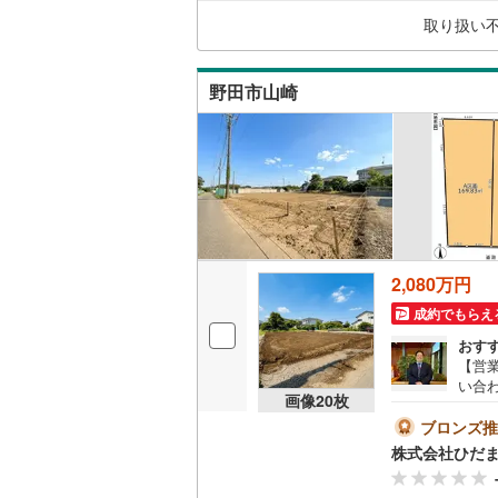
く、
都営新宿
取り扱い
様の
一人
横浜市営
相談
(
155
)
野田市山崎
私鉄・その他
わたらせ
宇都宮ラ
鹿島臨海
小湊鐵道
(
2,080万円
上毛電気
成約でもらえ
流鉄流山
おす
【営業
京成本線
(
い合
画像
20
枚
近隣
京成金町
なハ
ブロンズ推
なく
株式会社ひだ
談！
北総鉄道
◆宅