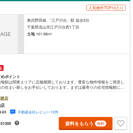
島根
岡山
広島
山口
応
人気物件TOP10入り
1
)
根岸線
(
120
)
5
)
(
37
)
(
74
)
(
111
)
(
84
)
(
27
)
(
9
)
ン内見(相談)可
香川
（
9
）
愛媛
IT重説可
高知
（
5
）
東武野田線 「江戸川台」駅 徒歩2分
9
)
中央本線（JR東日本）
(
1,179
)
保存した条件を見る
千葉県流山市江戸川台西1丁目
166
)
八高線
(
694
)
佐賀
長崎
熊本
大分
土地
161.88m
ン対応とは？
2
線
(
926
)
常磐線（各駅停車）
(
259
)
2
)
御殿場線
(
12
)
この条件で検索する
この条件で検索する
この条件で検索する
この条件で検索する
この条件で検索する
この条件で検索する
市区町村以下を選択
市区町村を選択す
駅を選択する
線
(
292
)
上越新幹線
(
181
)
る
すめポイント
線
(
154
)
北陸新幹線
(
186
)
情報館は関東エリアに店舗展開しております。豊富な物件情報をご用意し
様の住まい探しをお手伝いしております。まずは最寄りの住宅情報館にお
ロ銀座線
(
58
)
東京メトロ丸ノ内線
(
202
)
ご相談ください。【営業時間 10:00～19:00 火曜・水曜（祝日の場合
業いたします）】「資料請求」「内覧」のお問い合わせは上記時間内です
奨店
ムーズにご対応が可能です。スタッフ一同お客様のお問合せをお待ちして
ロ日比谷線
(
102
)
東京メトロ東西線
(
199
)
柏店
ます。【住宅ローン相談会】開催中無理のない住宅ローンの試算やご購入
不動産会社レビュー 12件
4.83
にかかる諸費用の概算も行っております。しっかりとした資金計画のアド
ロ有楽町線
(
138
)
東京メトロ半蔵門線
(
63
)
スをさせて頂きますので、お気軽にご相談ください。お客様第一主義をモ
資料をもらう
-51300
無料
-にお引越しをしてからも安心して住んでいただけるよう、末永く誠実に努
ロ副都心線
(
157
)
都営浅草線
(
144
)
せて頂きます。住宅情報館にお越し頂けたら、物件のご紹介だけではな