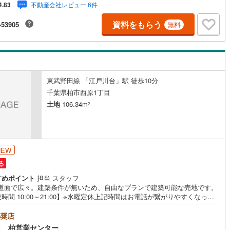
不動産会社レビュー 6件
4.83
右上の「資料をもらう」をクリックして下さい。【東宝ハウス松戸のポイン
（1）不動産のご提案から資金計画・ライフシミュレーションのご相談・無
資料をもらう
-53905
無料
ないライフプラン、提携による低金利住宅ローンのご提案、購入前に知る
入後の家族の生活」を「未来カレンダー」で見える化します。（2）ご購入
ら始まる「専属FPによるファイナンシャルライフサポート」・漠然とした
ッシュフローのグラフ化、効果的な生命保険の見直し、繰り上げ返済の効
なタイミングなどご提案させて頂きます。
東武野田線 「江戸川台」駅 徒歩10分
千葉県柏市西原1丁目
土地
106.34m
2
NEW
る
すめポイント
担当 スタッフ
公道面で広々。建築条件が無いため、自由なプランで建築可能な売地です。
時間 10:00～21:00】※水曜定休上記時間はお電話が繋がりやすくなって
ます。ぜひお気軽にご連絡ください！現地を見学される場合は「室内・現
見学する（無料）」ボタンよりご希望の日時をご記入いただけますとスム
奨店
にご案内が可能です。◎現地のご案内について・平日や夜遅い時間帯もご
ス 柏営業センター