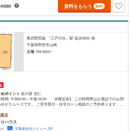
たスタッフがサポート！◆当日のご見学も大歓迎◆野田市が地元なので、
崎線
(
1,059
)
東武亀戸線
(
47
)
資料をもらう
-54260
無料
い合わせ当日でも20分以内に現場へ向かいます!!『主役であるあなた』の、
まりのような温かいお家を一緒に探しませんか（＾＾）？
線
(
35
)
東武佐野線
(
41
)
川線
(
7
)
東武宇都宮線
(
108
)
線
(
692
)
東武越生線
(
70
)
東武野田線 「江戸川台」駅 徒歩39分 他
千葉県野田市山崎
線
(
953
)
西武秩父線
(
144
)
土地
169.83m
2
線
(
802
)
西武国分寺線
(
165
)
川線
(
90
)
西武拝島線
(
366
)
線
(
22
)
京王線
(
606
)
る
原線
(
373
)
京王井の頭線
(
246
)
すめポイント
前川原 克仁
時間: 午前9:00～午後18:00 水曜定休】 この時間帯はお電話でのお問
ノ島線
(
427
)
小田急多摩線
(
136
)
わせがスムーズです。 ご見学受付・住宅ローン相談のご予約承ります。■
にはイオンタウンがあり、お買い物に便利な立地！■建築条件なし！お好き
川線
(
32
)
東急大井町線
(
180
)
ウスメーカーで建てられます！■隣地との距離が広く、隣近所に気遣うこと
奨店
暮らせそうです♪野田市のマイホーム探しは、地元のひだまりハウスにご相
線
(
111
)
東急世田谷線
(
81
)
まりハウス
◆毎日最新情報更新中◆値下がりや販売状況など、最新情報を毎日更新！
不動産会社レビュー 2件
-.--
建士・建築士が在籍◆購入のご相談～お引渡し後もしっかりと専門知識を