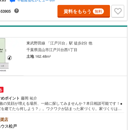
4.83
右上の「資料をもらう」をクリックして下さい。【東宝ハウス松戸のポイン
（1）不動産のご提案から資金計画・ライフシミュレーションのご相談・無
資料をもらう
-53905
無料
ないライフプラン、提携による低金利住宅ローンのご提案、購入前に知る
入後の家族の生活」を「未来カレンダー」で見える化します。（2）ご購入
ら始まる「専属FPによるファイナンシャルライフサポート」・漠然とした
ッシュフローのグラフ化、効果的な生命保険の見直し、繰り上げ返済の効
なタイミングなどご提案させて頂きます。
東武野田線 「江戸川台」駅 徒歩2分 他
千葉県流山市江戸川台西1丁目
土地
162.48m
2
る
すめポイント
藤岡 祐介
家族の笑顔が増える場所、一緒に探してみませんか？本日相談可能です！●
家を建てたら何しよう？」。ワクワクが詰まった家づくり。家づくりは暮
づくり。自分らしく、豊かに楽しく暮らすために、丁寧にかたちにした
そんなお気持ちに寄り添い、形にしていくお手伝いを致します！■ご予約い
奨店
とご見学がスムーズです！【営業時間9:00～21:00】ご見学希望のお客様:
ハウス松戸
の「室内・現地を見学する」をクリックして下さい。資料請求希望のお客