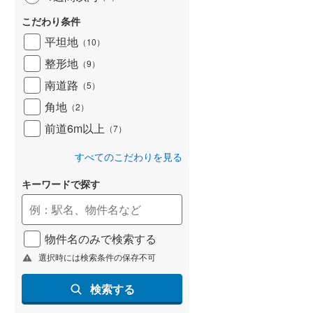
京急本線
(
219
)
こだわり条件
京急逗子線
(
42
)
平坦地
（
10
）
東京モノレール
(
16
)
整形地
（
9
）
相模鉄道本線
(
548
)
南道路
（
5
）
角地
横浜シーサイドライン
(
16
)
（
2
）
前道6m以上
（
7
）
湘南モノレール江の島線
(
91
)
すべてのこだわりを見る
富士急行線
(
30
)
キーワードで探す
東葉高速鉄道
(
117
)
ディズニーリゾートライン
(
13
)
物件名のみで検索する
選択時には検索条件の保存不可
検索する