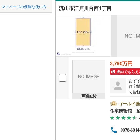
中国
鳥取
オンライン対
マイページの便利な使い方
流山市江戸川台西1丁目
藤の牛島
横浜線
(
95
(
65
)
(
2
(
73
)
四国
徳島
オンライ
相模線
(
74
五日市線
(
九州・沖縄
福岡
オンライ
京浜東北
総武線
(
78
3,790万円
0
0
0
0
0
0
該当物件
該当物件
該当物件
該当物件
該当物件
該当物件
件
件
件
件
件
件
東北新幹
成約でもらえ
おす
秋田新幹
住宅
て皆
画像
6
枚
地下鉄
東京メト
気軽に
は営
ゴールド推
とス
東京メト
住宅情報館 
おり
の際
東京メト
バイ
0078-6014
ット
東京メト
めさ