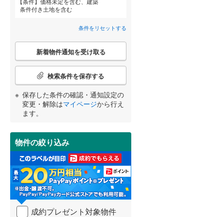
条件
価格未定を含む、建築
条件付き土地を含む
横須賀線
(
325
)
(
30
)
(
143
)
条件をリセットする
青梅線
(
325
)
こ
新着物件通知を受け取る
小海線
(
15
)
宮崎
鹿児島
沖縄
の
詳しく見る
検
埼京線
(
475
)
索
検索条件を保存する
条
身延線
(
142
)
件
保存した条件の確認・通知設定の
で
する
る
変更・解除は
マイページ
から行え
条件をリセットする
条件をリセットする
条件をリセットする
条件をリセットする
条件をリセットする
条件をリセットする
山形新幹線
(
232
)
通
ます。
知
東海道新幹線
(
25
)
を
受
物件の絞り込み
け
東京メトロ丸ノ内方南支線
(
49
)
取
る
東京メトロ千代田線
(
105
)
・
条
東京メトロ南北線
(
160
)
件
を
都営三田線
(
159
)
成約プレゼント対象物件
マ