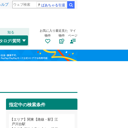
ヘルプ
ばあちゃる引退
検索
お気に入り
最近見た
マイ
知る
物件
物件
ページ
水郡線
(
103
)
タログ/質問
上越線
(
47
)
南道路
（
5
）
福島
水戸線
(
48
)
(
26
)
(
20
)
(
38
)
古家あり
（
8
）
栃木
群馬
山梨
信越本線
(
18
)
総武本線
(
845
)
(
12
)
(
22
)
(
38
)
京葉線
(
102
)
指定中の検索条件
久留里線
(
180
)
和歌山
山手線
(
214
)
小学校まで1km以内
（
9
）
エリア
関東【路線・駅】江
戸川台駅
武蔵野線
(
886
)