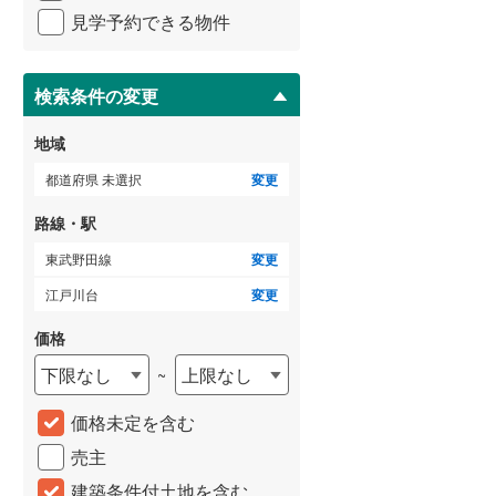
イ
横浜市営地下鉄ブルーライン
(
382
)
見学予約できる物件
ペ
ー
ジ
に
検索条件の変更
保
存
いすみ鉄道
(
11
)
地域
す
る
関東鉄道常総線
(
31
)
都道府県 未選択
変更
銚子電気鉄道
(
2
)
路線・駅
上信電鉄上信線
(
17
)
東武野田線
変更
江戸川台
変更
埼玉新都市交通伊奈線
(
249
)
価格
京成成田高速鉄道アクセス線
(
3
)
下限なし
上限なし
~
京成千葉線
(
105
)
価格未定を含む
京成松戸線
(
232
)
売主
芝山鉄道
(
12
)
建築条件付土地を含む