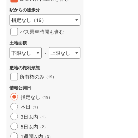
東武桐生線
(
22
)
駅からの徒歩分
東武日光線
(
137
)
指定なし
（
19
）
東武野田線
(
681
)
バス乗車時間も含む
野岩鉄道会津鬼怒川線
(
2
)
土地面積
西武有楽町線
(
35
)
下限なし
上限なし
~
西武多摩湖線
(
177
)
敷地の権利形態
西武狭山線
(
58
)
所有権のみ
（
19
）
京王高尾線
(
310
)
情報公開日
小田急小田原線
(
974
)
指定なし
（
19
）
東急東横線
(
265
)
本日
（
1
）
3日以内
東急田園都市線
(
318
)
（
1
）
5日以内
（
2
）
東急目黒線
(
153
)
1週間以内
（
3
）