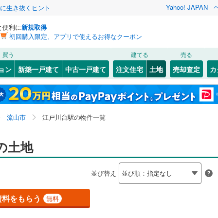
Yahoo! JAPAN
クに生き抜くヒント
と便利に
新規取得
初回購入限定、アプリで使えるお得なクーポン
検索条件を保存しました
買う
建てる
売る
783
)
常磐線
(
418
)
建ち方、日当たり
ョン
新築一戸建て
中古一戸建て
注文住宅
土地
売却査定
カ
この検索条件の新着物件通知は、
マイページ
から設定できます。
6
)
高崎線
(
578
)
以上
（
7
）
角地
（
2
）
岩手
宮城
秋田
山形
)
両毛線
(
254
)
鎌ケ谷
新鎌ケ谷
7
)
(
29
)
(
5
)
(
7
)
(
23
)
10
）
整形地
（
9
）
(
15
)
(
14
)
関東、江戸川台駅、価格未定を含む、建築条件付き土地
神奈川
埼玉
千葉
茨城
7
)
烏山線
(
92
)
流山市
江戸川台駅の物件一覧
を含む
契約、入居関連など
ライン（宇都宮～逗子）
湘南新宿ライン（前橋～小田原）
長野
富山
石川
福井
の土地
(
1,165
)
（
2
）
第一種低層住居専用地域
4
)
(
19
)
(
15
)
(
13
)
(
12
)
(
15
)
(
11
)
（
12
）
9
)
内房線
(
497
)
閉じる
閉じる
お気に入りリストを見る
お気に入りリストを見る
閉じる
閉じる
岐阜
静岡
三重
検索条件を保存する
並び替え
5
)
鹿島線
(
3
)
マイページ
兵庫
京都
滋賀
奈良
資料をもらう
無料
9
)
東海道本線
(
598
)
駅が始発駅
（
0
）
海まで2km以内
（
0
）
9
)
鶴見線
(
49
)