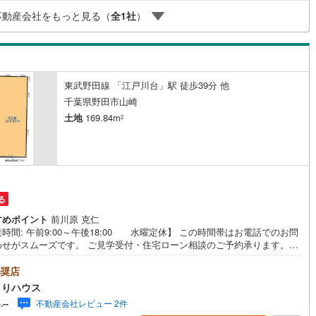
お住まいの疑問、不安、お家の事ならなんでもご相談いただけます。お客
線
(
249
)
都営大江戸線
(
237
)
不動産会社をもっと見る（
全
1
社
）
要望をお伺いしながら誠心誠意、全力でサポートさせて頂きます。お客様
一人に合わせたライフプランのご提案をさせていただきます。お気軽にご
地下鉄グリーンライン
ください。
東武野田線 「江戸川台」駅 徒歩39分 他
渓谷鐵道
(
19
)
真岡鐵道
(
10
)
千葉県野田市山崎
イトレール
(
100
)
関東鉄道竜ケ崎線
(
8
)
土地
169.84m
2
鉄道大洗鹿島線
(
126
)
ひたちなか海浜鉄道湊線
(
9
)
68
)
千葉都市モノレール
(
142
)
鉄道上毛線
(
86
)
秩父鉄道
(
60
)
る
線
(
49
)
つくばエクスプレス
(
232
)
すめポイント
前川原 克仁
時間: 午前9:00～午後18:00 水曜定休】 この時間帯はお電話でのお問
456
)
京成押上線
(
54
)
わせがスムーズです。 ご見学受付・住宅ローン相談のご予約承ります。■
にはイオンタウンがあり、お買い物に便利な立地！■建築条件なし！お好き
線
(
46
)
京成千原線
(
96
)
ウスメーカーで建てられます！■隣地との距離が広く、隣近所に気遣うこと
奨店
暮らせそうです♪野田市のマイホーム探しは、地元のひだまりハウスにご相
まりハウス
◆毎日最新情報更新中◆値下がりや販売状況など、最新情報を毎日更新！
北総線
(
113
)
山万ユーカリが丘線
(
36
)
不動産会社レビュー 2件
-.--
建士・建築士が在籍◆購入のご相談～お引渡し後もしっかりと専門知識を