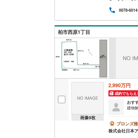
案内
たし
0078-6014
イル
なく
も大
ら出
柏市西原1丁目
定物
ス・
2,990万円
成約でもらえ
おす
建物
画像
9
枚
ブロンズ推
株式会社日本