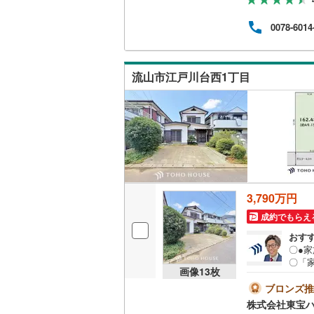
様:
ト】
0078-6014
理の
「購
後か
キャ
流山市江戸川台西1丁目
果的
3,790万円
成約でもらえ
おす
〇●
〇「
画像
13
枚
らし
い。
ブロンズ推
ただく
株式会社東宝
右上