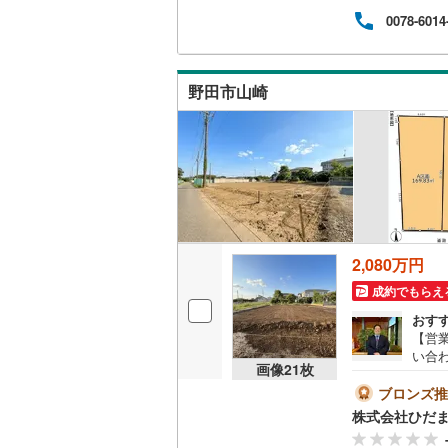
持っ
東武伊勢
0078-6014
お問
ひだ
東武小泉
東武鬼怒
野田市山崎
東武東上
西武池袋
西武新宿
西武多摩
2,080万円
西武山口
成約でもらえ
京王相模
おす
【営業
小田急江
い合
画像
21
枚
近隣
東急多摩
なハ
ブロンズ推
なく
東急池上
株式会社ひだ
談！
◆宅