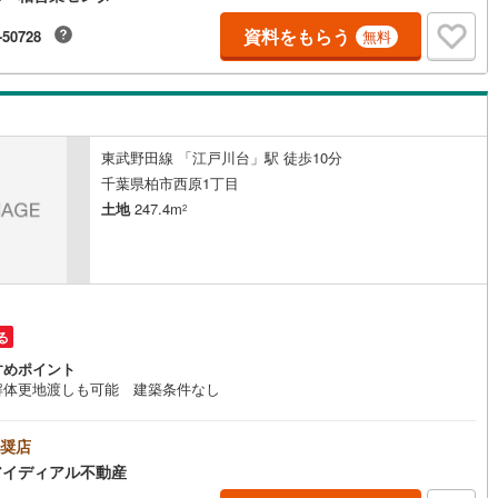
が可能 ※定休日を除く・経験豊富なスタッフが物件詳細を丁寧にご説明い
ます。・車でご自宅や最寄り駅等、ご指定の場所まで送迎します。・チャ
資料をもらう
-50728
無料
ドシートのご用意ございます。◎個別FP相談会 無料物件のご紹介だけで
住宅ローン・資金のご相談、まずは家探しについて話を聞きたいという方
歓迎です！年間8000棟以上の限定物件を発表しているオープンハウスだか
会える物件が多数ございます。ぜひお気軽にご連絡・ご相談ください！※限
件:当社のみ、もしくは当社を含めた数社でのみご紹介可能なオープンハウ
ディベロップメントの物件
東武野田線 「江戸川台」駅 徒歩10分
千葉県柏市西原1丁目
土地
247.4m
2
る
すめポイント
解体更地渡しも可能 建築条件なし
奨店
アイディアル不動産