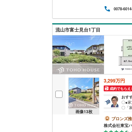
こどもの
持っ
0078-6014
お問
京急空港
ひだ
京急久里
流山市富士見台1丁目
ゆりかも
相模鉄道
横浜高速
箱根登山
伊豆箱根
3,299万円
多摩モノ
成約でもらえ
おす
〇●
〇「
画像
13
枚
らし
い。
ブロンズ推
ただく
株式会社東宝
右上