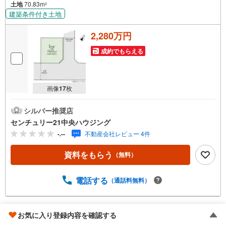
土地
70.83m
2
建築条件付き土地
2,280万円
成約でもらえる
画像
17
枚
シルバー推奨店
センチュリー21中央ハウジング
-.--
不動産会社レビュー 4件
資料をもらう
（無料）
電話する
（通話料無料）
座間市立野台2丁目
お気に入り登録内容を確認する