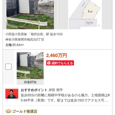
小田急小田原線 「相武台前」駅 徒歩13分
神奈川県座間市相武台2丁目
土地
85.64m
2
2,460万円
成約でもらえる
画像
27
枚
おすすめポイント
岸田 周平
徒歩25分の距離に相模中学校があるのも魅力。土地面積は8
5.64平米（実測）です。駅までは徒歩13分でアクセス可能
です。立地している第一種中高層住居専用地域は、一部床
面積等の制限があるものの小規模な店舗や飲食店などの建
ゴールド推奨店