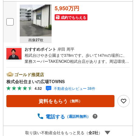
5,950万円
成約でもらえる
画像
27
枚
おすすめポイント
岸田 周平
相武台けやき公園まで378mです。歩いて147mの場所に、
業務スーパーTAKENOKO相武台店があります。周辺環境が
好条件でニーズの高いアパート用地です。広さの心配がい
らない土地面積165.66平米（公簿）。昔ながらの職人町や
ゴールド推奨店
町工場街など、住宅や商業施設と中小の工場が混在する準
株式会社住まいの広場TOWNS
工業地域。駅から徒歩9分圏内に立地しています。周辺環境
4.52
不動産会社レビュー 38件
が充実している売地はこちらです。【年中無休/9:00～21:0
0】人気物件は特にお問い合わせが集中するため、お早めに
資料をもらう
（無料）
お電話下さい。「室内・現地を見学する」ボタンよりご予
約頂くとご見学がスムーズです。■その他、各種ご相談も承
っております。○住宅ローンのご相談○ライフプランのシミ
電話する
（通話料無料）
ュレーション■住まいの広場TOWNSからお客様へ経験豊富
なスタッフが親身になってお客様に合った物件をご紹介さ
取り扱い不動産会社をもっと見る（
全
2
社
）
せて頂きます！ /他社様掲載物件も併せてご紹介可能ですの