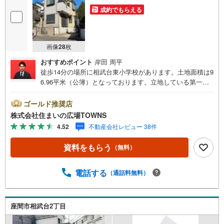
成約でもらえる
画像
28
枚
おすすめポイント
岸田 周平
徒歩14分の場所に相武台東小学校があります。土地面積は9
6.96平米（公簿）となっております。立地している第一種
中高層住居専用地域は、病院や老人福祉センターなどの医
療福祉施設も建てることができます。環境の良いエリアに
ゴールド推奨店
ある売地です。こちらは住宅用地です。駅から徒歩10分圏
株式会社住まいの広場TOWNS
内に立地しています。【年中無休/9:00～21:00】人気物件
4.52
不動産会社レビュー 38件
は特にお問い合わせが集中するため、お早めにお電話下さ
い。「室内・現地を見学する」ボタンよりご予約頂くとご
資料をもらう
（無料）
見学がスムーズです。■その他、各種ご相談も承っておりま
す。○住宅ローンのご相談○ライフプランのシミュレーショ
ン■住まいの広場TOWNSからお客様へ経験豊富なスタッフ
電話する
（通話料無料）
が親身になってお客様に合った物件をご紹介させて頂きま
す！ /他社様掲載物件も併せてご紹介可能ですのでお気軽に
お問い合わせ下さい♪駐車場もございますので、お車での
座間市相武台2丁目
お越しも大歓迎です！