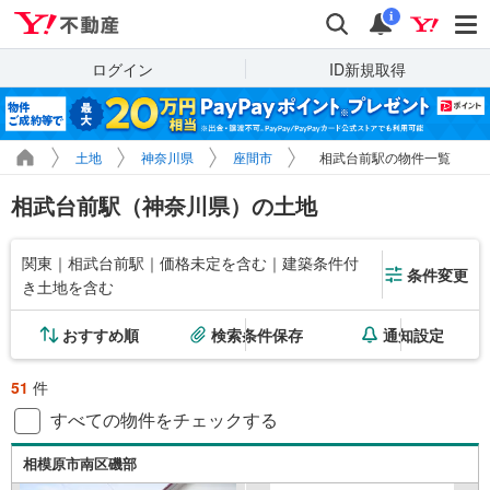
Yahoo!不動産
検索
通知
i
ログイン
ID新規取得
土地
神奈川県
座間市
相武台前駅の物件一覧
相武台前駅（神奈川県）の土地
関東｜相武台前駅｜価格未定を含む｜建築条件付
条件変更
き土地を含む
おすすめ順
検索条件保存
通知設定
51
件
すべての物件をチェックする
相模原市南区磯部