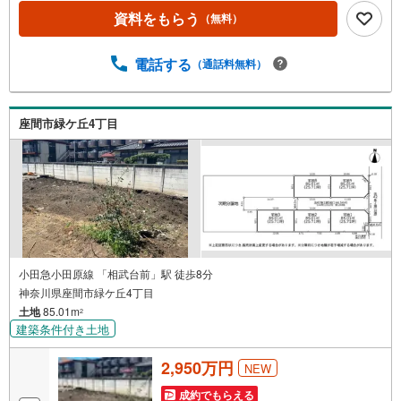
わせが集中するため、お早めにお電話下さい。「室内・現
資料をもらう
（無料）
地を見学する」ボタンよりご予約頂くとご見学がスムーズ
です。■その他、各種ご相談も承っております。○住宅ロー
ンのご相談○ライフプランのシミュレーション■住まいの広
電話する
（通話料無料）
場TOWNSからお客様へ経験豊富なスタッフが親身になって
お客様に合った物件をご紹介させて頂きます！ /他社様掲載
物件も併せてご紹介可能ですのでお気軽にお問い合わせ下
座間市緑ケ丘4丁目
さい♪駐車場もございますので、お車でのお越しも大歓迎
です！
小田急小田原線 「相武台前」駅 徒歩8分
神奈川県座間市緑ケ丘4丁目
土地
85.01m
2
建築条件付き土地
2,950万円
NEW
成約でもらえる