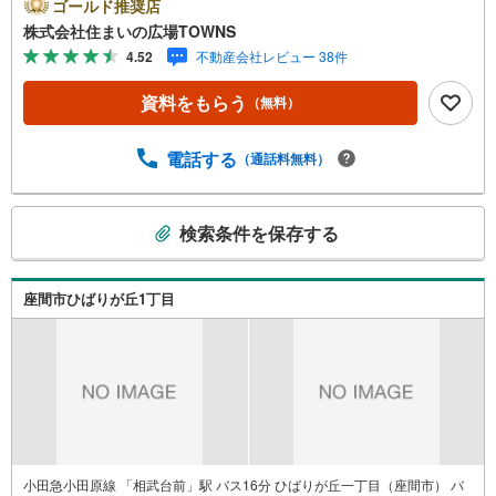
までの店舗等の住宅以外の建築物も建てることが可能で、
ゴールド推奨店
容積率・高さ制限が緩いのが第一種住居地域です。【年中
株式会社住まいの広場TOWNS
無休/9:00～21:00】人気物件は特にお問い合わせが集中す
4.52
不動産会社レビュー 38件
るため、お早めにお電話下さい。「室内・現地を見学す
る」ボタンよりご予約頂くとご見学がスムーズです。■その
資料をもらう
（無料）
他、各種ご相談も承っております。○住宅ローンのご相談○
ライフプランのシミュレーション■住まいの広場TOWNSか
らお客様へ経験豊富なスタッフが親身になってお客様に合
電話する
（通話料無料）
った物件をご紹介させて頂きます！ /他社様掲載物件も併せ
てご紹介可能ですのでお気軽にお問い合わせ下さい♪駐車
こ
場もございますので、お車でのお越しも大歓迎です！
検索条件を保存する
の
検
索
座間市ひばりが丘1丁目
条
件
で
通
知
を
受
け
小田急小田原線 「相武台前」駅 バス16分 ひばりが丘一丁目（座間市） バ