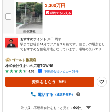
3,300万円
成約でもらえる
画像
28
枚
おすすめポイント
岸田 周平
駅までは徒歩14分でアクセス可能です。住まいの場所とし
ておすすめな住宅用地となっています。環境の良いエリア
にある売地です。第一種低層住居専用地域では主に1～2階
建ての低層住宅がゆったりと立ち並ぶような住宅街が形成
ゴールド推奨店
される傾向にあります。土地面積は206.4平米（公簿）でご
株式会社住まいの広場TOWNS
ざいます。両側に建物がなく、開放的なのが角地です。傾
4.52
不動産会社レビュー 38件
斜地より建築が楽な平坦地です。【年中無休/9:00～21:0
0】人気物件は特にお問い合わせが集中するため、お早めに
資料をもらう
（無料）
お電話下さい。「室内・現地を見学する」ボタンよりご予
約頂くとご見学がスムーズです。■その他、各種ご相談も承
っております。○住宅ローンのご相談○ライフプランのシミ
電話する
（通話料無料）
ュレーション■住まいの広場TOWNSからお客様へ経験豊富
なスタッフが親身になってお客様に合った物件をご紹介さ
取り扱い不動産会社をもっと見る（
全
2
社
）
せて頂きます！ /他社様掲載物件も併せてご紹介可能ですの