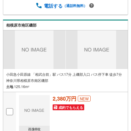
シミュレーション■住まいの広場TOWNSからお客様へ経験
電話する
（通話料無料）
豊富なスタッフが親身になってお客様に合った物件をご紹
介させて頂きます！ /他社様掲載物件も併せてご紹介可能で
すのでお気軽にお問い合わせ下さい♪駐車場もございます
相模原市南区磯部
ので、お車でのお越しも大歓迎です！
小田急小田原線 「相武台前」駅 バス17分 上磯部入口 バス停下車 徒歩7分
神奈川県相模原市南区磯部
土地
125.16m
2
2,380万円
NEW
成約でもらえる
画像
0
枚