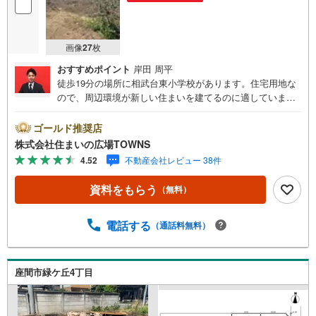
画像
27
枚
おすすめポイント
岸田 周平
徒歩19分の場所に相武台東小学校があります。住宅用地な
ので、周辺環境が新しい住まいを建てるのに適していま
す。駅から徒歩8分圏内に立地しています。立地する第一種
住居地域は、大規模の工場、映画館のような人が集まる娯
ゴールド推奨店
楽施設の建築が禁止されている地域です。売地をお探しの
株式会社住まいの広場TOWNS
方に是非見て頂きたいイチオシの土地です。土地面積は85.
4.52
不動産会社レビュー 38件
01平米（公簿）となっております。アップダウンの少ない
平坦地です。【年中無休/9:00～21:00】人気物件は特にお
資料をもらう
（無料）
問い合わせが集中するため、お早めにお電話下さい。「室
内・現地を見学する」ボタンよりご予約頂くとご見学がス
ムーズです。■その他、各種ご相談も承っております。○住
電話する
（通話料無料）
宅ローンのご相談○ライフプランのシミュレーション■住ま
いの広場TOWNSからお客様へ経験豊富なスタッフが親身に
なってお客様に合った物件をご紹介させて頂きます！ /他社
座間市緑ケ丘4丁目
様掲載物件も併せてご紹介可能ですのでお気軽にお問い合
わせ下さい♪駐車場もございますので、お車でのお越しも
大歓迎です！