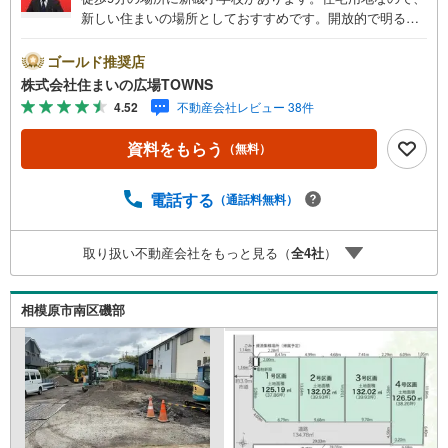
新しい住まいの場所としておすすめです。開放的で明るく
快適に過ごすことができる第一種低層住居専用地域は、ニ
ーズも高くおすすめです。売地をお探しの方に是非見て頂
ゴールド推奨店
きたいイチオシの土地です。土地面積は126.5平米（公簿）
株式会社住まいの広場TOWNS
で一押しです。【年中無休/9:00～21:00】人気物件は特に
4.52
不動産会社レビュー 38件
お問い合わせが集中するため、お早めにお電話下さい。
「室内・現地を見学する」ボタンよりご予約頂くとご見学
資料をもらう
（無料）
がスムーズです。■その他、各種ご相談も承っております。
○住宅ローンのご相談○ライフプランのシミュレーション■
住まいの広場TOWNSからお客様へ経験豊富なスタッフが親
電話する
（通話料無料）
身になってお客様に合った物件をご紹介させて頂きます！ /
他社様掲載物件も併せてご紹介可能ですのでお気軽にお問
取り扱い不動産会社をもっと見る（
全
4
社
）
い合わせ下さい♪駐車場もございますので、お車でのお越
しも大歓迎です！
相模原市南区磯部