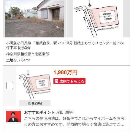
小田急小田原線 「相武台前」駅 バス13分 新磯まちづくりセンター前 バス
停下車 徒歩3分
神奈川県相模原市南区磯部
土地
257.84m
2
1,980万円
成約でもらえる
画像
29
枚
おすすめポイント
岸田 周平
こちらの住宅用地は、好条件でこれからマイホームをお考
えの方におすすめです。開放的で明るく快適に過ごすこと
ができる第一種低層住居専用地域は、ニーズも高くおすす