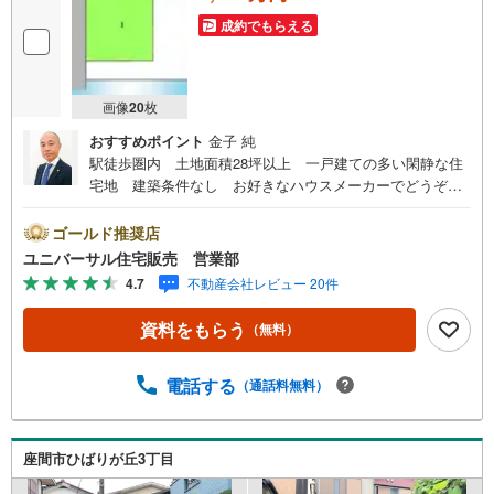
成約でもらえる
画像
20
枚
おすすめポイント
金子 純
駅徒歩圏内 土地面積28坪以上 一戸建ての多い閑静な住
宅地 建築条件なし お好きなハウスメーカーでどうぞ！
【古淵駅徒歩2分！店舗前駐車場完備！】弊社は1993年に
相模原にて開業し、地元の相模原・町田を中心に数多くの
ゴールド推奨店
お客様の住まい探しを支えてまいりました。「安心に・丁
ユニバーサル住宅販売 営業部
寧に・分かりやすく」を心がけながら皆様のお役に立ちた
4.7
不動産会社レビュー 20件
いと思います。【何でもご相談ください！】不動産のご相
談もお気軽にご連絡ください物件詳細のことはもちろん、
資料をもらう
（無料）
売却相談、ローン診断等何でもご相談くださいお客様のお
力になります【営業時間 9:00～20:00】上記時間はお電話
が繋がりやすくなっております人気物件には特に問い合わ
電話する
（通話料無料）
せが集中するため、お早めにご連絡ください。「室内・現
地を見学する」ボタンよりご予約いただくとご見学がスム
ーズです
座間市ひばりが丘3丁目