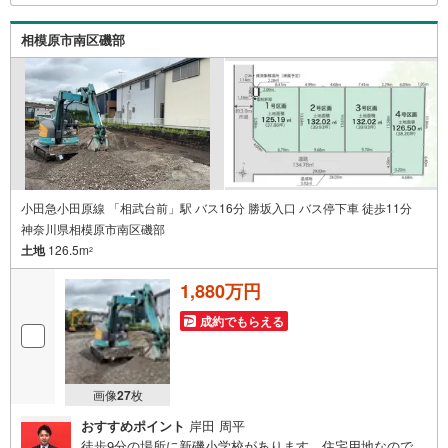
でお気軽にお問い合わせ下さい♪駐車場もございますの
で、お車でのお越しも大歓迎です！
相模原市南区磯部
小田急小田原線 「相武台前」駅 バス16分 勝坂入口 バス停下車 徒歩11分
神奈川県相模原市南区磯部
土地
126.5m
2
1,880万円
成約でもらえる
画像
27
枚
おすすめポイント
岸田 周平
徒歩9分の場所に新磯小学校があります。住宅用地なので、