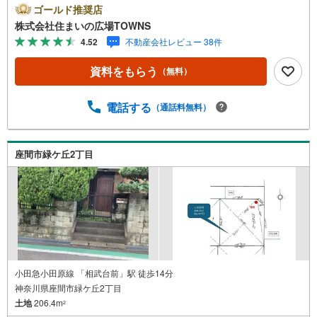
めです。土地面積は257.84平米（公簿）となっておりま
ゴールド推奨店
す。傾斜地より建築が楽な平坦地です。コチラの土地は売
株式会社住まいの広場TOWNS
地となっており、土地購入予定の方にお勧めです。【年中
4.52
不動産会社レビュー 38件
無休/9:00～21:00】人気物件は特にお問い合わせが集中す
るため、お早めにお電話下さい。「室内・現地を見学す
資料をもらう
（無料）
る」ボタンよりご予約頂くとご見学がスムーズです。■その
他、各種ご相談も承っております。○住宅ローンのご相談○
ライフプランのシミュレーション■住まいの広場TOWNSか
電話する
（通話料無料）
らお客様へ経験豊富なスタッフが親身になってお客様に合
った物件をご紹介させて頂きます！ /他社様掲載物件も併せ
てご紹介可能ですのでお気軽にお問い合わせ下さい♪駐車
座間市緑ケ丘2丁目
場もございますので、お車でのお越しも大歓迎です！
小田急小田原線 「相武台前」駅 徒歩14分
神奈川県座間市緑ケ丘2丁目
土地
206.4m
2