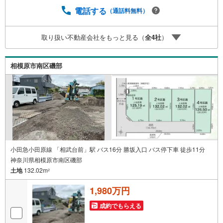
のシミュレーション■住まいの広場TOWNSからお客様へ経
電話する
（通話料無料）
験豊富なスタッフが親身になってお客様に合った物件をご
紹介させて頂きます！ /他社様掲載物件も併せてご紹介可能
取り扱い不動産会社をもっと見る（
全
4
社
）
ですのでお気軽にお問い合わせ下さい♪駐車場もございま
すので、お車でのお越しも大歓迎です！
相模原市南区磯部
小田急小田原線 「相武台前」駅 バス16分 勝坂入口 バス停下車 徒歩11分
神奈川県相模原市南区磯部
土地
132.02m
2
1,980万円
成約でもらえる