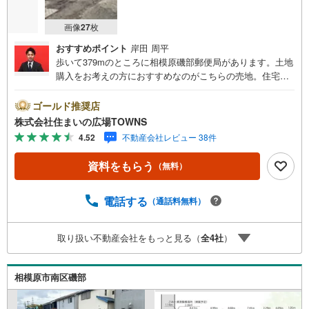
画像
27
枚
おすすめポイント
岸田 周平
歩いて379mのところに相模原磯部郵便局があります。土地
購入をお考えの方におすすめなのがこちらの売地。住宅用
地です。イチオシの土地面積132.02平米（公簿）の土地で
す。仮に将来その土地を売ることになった時に、大きな価
ゴールド推奨店
格の変動が起こりにくいのも第一種低層住居専用地域のメ
株式会社住まいの広場TOWNS
リットです。【年中無休/9:00～21:00】人気物件は特にお
4.52
不動産会社レビュー 38件
問い合わせが集中するため、お早めにお電話下さい。「室
内・現地を見学する」ボタンよりご予約頂くとご見学がス
資料をもらう
（無料）
ムーズです。■その他、各種ご相談も承っております。○住
宅ローンのご相談○ライフプランのシミュレーション■住ま
いの広場TOWNSからお客様へ経験豊富なスタッフが親身に
電話する
（通話料無料）
なってお客様に合った物件をご紹介させて頂きます！ /他社
様掲載物件も併せてご紹介可能ですのでお気軽にお問い合
取り扱い不動産会社をもっと見る（
全
4
社
）
わせ下さい♪駐車場もございますので、お車でのお越しも
大歓迎です！
相模原市南区磯部