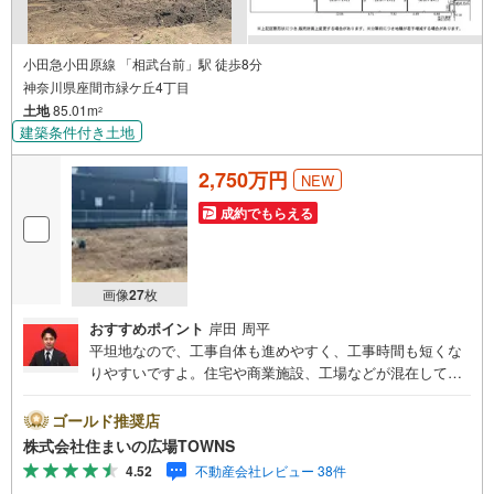
小田急小田原線 「相武台前」駅 徒歩8分
神奈川県座間市緑ケ丘4丁目
土地
85.01m
2
建築条件付き土地
2,750万円
NEW
成約でもらえる
画像
27
枚
おすすめポイント
岸田 周平
平坦地なので、工事自体も進めやすく、工事時間も短くな
りやすいですよ。住宅や商業施設、工場などが混在してい
る市街地のうち、住宅の割合が高いのが第一種住居地域で
す。コチラは売地の情報となっています。土地購入をお考
ゴールド推奨店
えの方は是非。住宅用地です。駅から徒歩8分圏内に立地し
株式会社住まいの広場TOWNS
ています。広さの心配がいらない土地面積85.01平米（公
4.52
不動産会社レビュー 38件
簿）。【年中無休/9:00～21:00】人気物件は特にお問い合