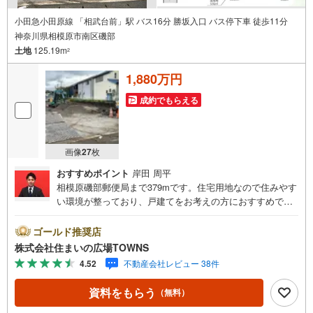
小田急小田原線 「相武台前」駅 バス16分 勝坂入口 バス停下車 徒歩11分
神奈川県相模原市南区磯部
土地
125.19m
2
1,880万円
成約でもらえる
画像
27
枚
おすすめポイント
岸田 周平
相模原磯部郵便局まで379mです。住宅用地なので住みやす
い環境が整っており、戸建てをお考えの方におすすめで
す。土地購入をお考えの方におすすめなのがこちらの売
地。建物がごちゃごちゃすることがない第一種低層住居専
ゴールド推奨店
用地域なので、静かに快適に過ごすことができます。土地
株式会社住まいの広場TOWNS
面積は125.19平米（公簿）で一押しです。【年中無休/9:00
4.52
不動産会社レビュー 38件
～21:00】人気物件は特にお問い合わせが集中するため、お
早めにお電話下さい。「室内・現地を見学する」ボタンよ
資料をもらう
（無料）
りご予約頂くとご見学がスムーズです。■その他、各種ご相
談も承っております。○住宅ローンのご相談○ライフプラン