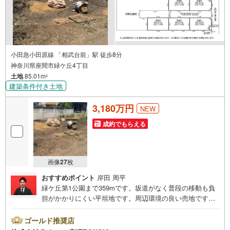
小田急小田原線 「相武台前」駅 徒歩8分
神奈川県座間市緑ケ丘4丁目
土地
85.01m
2
建築条件付き土地
3,180万円
NEW
成約でもらえる
画像
27
枚
おすすめポイント
岸田 周平
緑ケ丘第1公園まで359mです。坂道がなく普段の移動も負
担がかかりにくい平坦地です。周辺環境の良い売地ですの
で、土地購入をご検討の方におすすめです。新しい住まい
をお考えの方に、好条件の住宅用地はこちらです。駅から
ゴールド推奨店
徒歩8分圏内に立地しています。土地面積は85.01平米（公