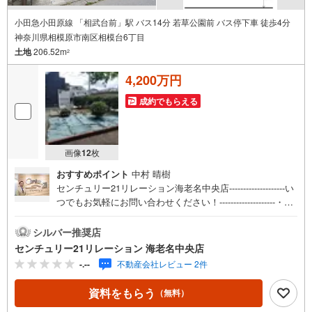
小田急小田原線 「相武台前」駅 バス14分 若草公園前 バス停下車 徒歩4分
神奈川県相模原市南区相模台6丁目
土地
206.52m
2
4,200万円
成約でもらえる
画像
12
枚
おすすめポイント
中村 晴樹
センチュリー21リレーション海老名中央店--------------------い
つでもお気軽にお問い合わせください！--------------------・現
地ご案内会開催中 入居者様とアポイントを取りご案内致
します。 お客様のご都合に出来る限り合わせてご案内致
シルバー推奨店
します！ 小さなお子様が居て大変な方にはお迎えプラン
センチュリー21リレーション 海老名中央店
もご用意しております。・住宅ローン無料相談会開催中！
-.--
不動産会社レビュー 2件
月々の返済額はどれぐらいになるの？ 頭金はどれぐら
い必要？ どこの金融機関を利用したらいいのかな？ 我
資料をもらう
（無料）
が家の収入で借りられるのはいくらぐらいかな？夢のマイ