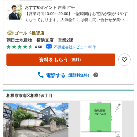
おすすめポイント
吉澤 哲平
【営業時間10:00～20:00】上記時間はお電話が繋がりやす
くなっております。人気物件には特に問い合わせが集中す
るため、お早めにお電話ください。「室内・現地を見学す
る」ボタンよりご予約いただくとご見学がスムーズです。
ゴールド推奨店
【コロナウイルス予防対策実施中】・ご入店時の検温とア
朝日土地建物 横浜支店 営業2課
ルコール除菌を設置しております。・接客ブースでは、お
4.68
不動産会社レビュー 32件
席の間隔を通常より広くお取りします。・全営業車に乗降
車時の消毒、除菌シート等を常備しております。・物件見
資料をもらう
（無料）
学用に使い捨てスリッパ・使い捨て手袋をご用意します。
【ご相談しやすい環境】・弊社は『横浜駅』から徒歩3分、
隙間時間でご来店いただけます。・DVDやおもちゃのある
電話する
（通話料無料）
キッズスペースがございますのでお子様連れでもお気兼ね
なく！授乳室やおむつ交換室も備えております。【とこと
ん納得】創業38周年の実績。東京・神奈川・埼玉エリアに1
相模原市南区相模台6丁目
3店舗展開中です。契約件数5万件を突破した、経験と実績
でお客様により良いご提案をするとともに、私たちはお客
様に安心と安全を提供する自信があります。