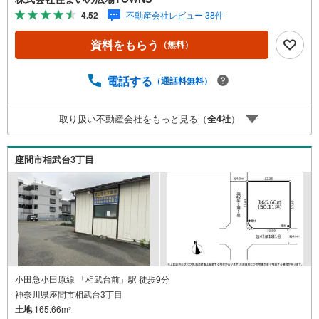
売地です。【年中無休/9:00～21:00】人気物件は特にお問
4.52
不動産会社レビュー 38件
い合わせが集中するため、お早めにお電話下さい。「室
内・現地を見学する」ボタンよりご予約頂くとご見学がス
資料をもらう
（無料）
ムーズです。■その他、各種ご相談も承っております。○住
宅ローンのご相談○ライフプランのシミュレーション■住ま
いの広場TOWNSからお客様へ経験豊富なスタッフが親身に
電話する
（通話料無料）
なってお客様に合った物件をご紹介させて頂きます！ /他社
様掲載物件も併せてご紹介可能ですのでお気軽にお問い合
取り扱い不動産会社をもっと見る（
全
4
社
）
わせ下さい♪駐車場もございますので、お車でのお越しも
大歓迎です！
座間市相武台3丁目
小田急小田原線 「相武台前」駅 徒歩9分
神奈川県座間市相武台3丁目
土地
165.66m
2