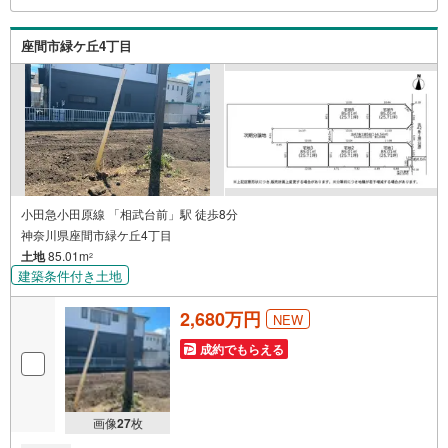
でお気軽にお問い合わせ下さい♪駐車場もございますの
で、お車でのお越しも大歓迎です！
座間市緑ケ丘4丁目
小田急小田原線 「相武台前」駅 徒歩8分
神奈川県座間市緑ケ丘4丁目
土地
85.01m
2
建築条件付き土地
2,680万円
NEW
成約でもらえる
画像
27
枚