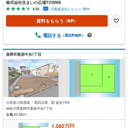
設が可能です。快適な周辺環境で満足の住宅用地はこちら
株式会社住まいの広場TOWNS
です。環境の良いエリアにある売地です。【年中無休/9:00
4.52
不動産会社レビュー 38件
～21:00】人気物件は特にお問い合わせが集中するため、お
早めにお電話下さい。「室内・現地を見学する」ボタンよ
資料をもらう
（無料）
りご予約頂くとご見学がスムーズです。■その他、各種ご相
談も承っております。○住宅ローンのご相談○ライフプラン
のシミュレーション■住まいの広場TOWNSからお客様へ経
電話する
（通話料無料）
験豊富なスタッフが親身になってお客様に合った物件をご
紹介させて頂きます！ /他社様掲載物件も併せてご紹介可能
ですのでお気軽にお問い合わせ下さい♪駐車場もございま
座間市栗原中央1丁目
すので、お車でのお越しも大歓迎です！
小田急小田原線 「相武台前」駅 徒歩19分
神奈川県座間市栗原中央1丁目
土地
82.46m
2
1,580万円