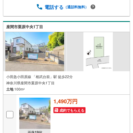
ホームを安心してご購入できるように、住宅ローンに精通
した弊社アドバイザーが丁寧にご説明致します。・不動産
電話する
（通話料無料）
のご売却無料相談会開催中！ 不動産仲介フランチャイズ
店舗数No.1 全国に拡がる豊富な店舗数でご売却活動を全
力でサポート!!・弊社での買取も対応 弊社ではできる限り
座間市栗原中央1丁目
お客様のご要望にお応えする為、現金買取システムを実施!!
小田急小田原線 「相武台前」駅 徒歩22分
神奈川県座間市栗原中央1丁目
土地
100m
2
1,490万円
成約でもらえる
画像
19
枚