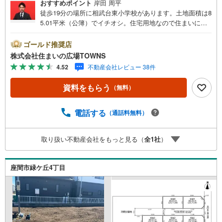
おすすめポイント
岸田 周平
徒歩19分の場所に相武台東小学校があります。土地面積は8
5.01平米（公簿）でイチオシ。住宅用地なので住まいに適
した周辺環境の整っており、快適な生活が期待できるので
はないでしょうか。平坦地なので周辺に坂道がなく買いも
ゴールド推奨店
のや通勤での負担が少ない立地です。駅から徒歩8分圏内に
株式会社住まいの広場TOWNS
立地しています。立地している第一種住居地域は、住宅や
4.52
不動産会社レビュー 38件
商業施設、工場などが混在している市街地のうち住宅の割
合が高い地域です。売地をお探しの方に、こちらの土地は
資料をもらう
（無料）
イチオシです。【年中無休/9:00～21:00】人気物件は特に
お問い合わせが集中するため、お早めにお電話下さい。
「室内・現地を見学する」ボタンよりご予約頂くとご見学
電話する
（通話料無料）
がスムーズです。■その他、各種ご相談も承っております。
○住宅ローンのご相談○ライフプランのシミュレーション■
取り扱い不動産会社をもっと見る（
全
1
社
）
住まいの広場TOWNSからお客様へ経験豊富なスタッフが親
身になってお客様に合った物件をご紹介させて頂きます！ /
他社様掲載物件も併せてご紹介可能ですのでお気軽にお問
座間市緑ケ丘4丁目
い合わせ下さい♪駐車場もございますので、お車でのお越
しも大歓迎です！