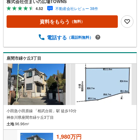
株式会社住まいの広場TOWNS
簿）でございます。居住環境にふさわしくない用途の建物
4.52
不動産会社レビュー 38件
や大規模な店舗なども規制されている第一種住居地域。
【年中無休/9:00～21:00】人気物件は特にお問い合わせが
資料をもらう
（無料）
集中するため、お早めにお電話下さい。「室内・現地を見
学する」ボタンよりご予約頂くとご見学がスムーズです。■
その他、各種ご相談も承っております。○住宅ローンのご相
電話する
（通話料無料）
談○ライフプランのシミュレーション■住まいの広場TOWN
Sからお客様へ経験豊富なスタッフが親身になってお客様
に合った物件をご紹介させて頂きます！ /他社様掲載物件も
座間市緑ケ丘3丁目
併せてご紹介可能ですのでお気軽にお問い合わせ下さい♪
駐車場もございますので、お車でのお越しも大歓迎です！
小田急小田原線 「相武台前」駅 徒歩10分
神奈川県座間市緑ケ丘3丁目
土地
96.96m
2
1,980万円