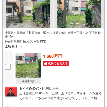
小田急小田原線 「相武台前」駅 バス16分 ひばりが丘一丁目 バス停下車 徒
歩16分
神奈川県座間市ひばりが丘3丁目
土地
88.81m
2
1,680万円
成約でもらえる
画像
26
枚
おすすめポイント
岸田 周平
土地面積は88.81平米（公簿）あります。マイホームをお考
えの方に、こちらの住宅用地はいかがでしょうか。土地購
入をお考えの方に好条件の売地が多数あります。3000平米