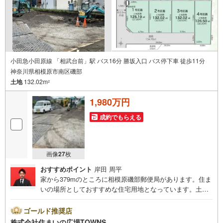
小田急小田原線 「相武台前」駅 バス16分 勝坂入口 バス停下車 徒歩11分
神奈川県相模原市南区磯部
土地
132.02m
2
1,980万円
成約でもらえる
画像
27
枚
おすすめポイント
岸田 周平
家から379mのところに相模原磯部郵便局があります。住ま
いの場所としておすすめな住宅用地となっています。土地
面積は132.02平米（公簿）でございます。建物がごちゃご
ちゃすることがない第一種低層住居専用地域なので、静か
ゴールド推奨店
に快適に過ごすことができます。環境の良いエリアにある
株式会社住まいの広場TOWNS