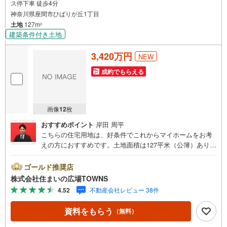
ス停下車 徒歩4分
取
神奈川県座間市ひばりが丘1丁目
る
土地
127m
2
・
建築条件付き土地
条
件
3,420万円
NEW
を
成約でもらえる
マ
イ
ペ
ー
画像
12
枚
ジ
おすすめポイント
岸田 周平
に
こちらの住宅用地は、好条件でこれからマイホームをお考
保
えの方におすすめです。土地面積は127平米（公簿）ありま
存
す。平坦地なので、擁壁・造成費用を削減できます。立地
す
している第一種高層住居専用地域では、中規模な公共住
ゴールド推奨店
る
宅、病院、大学と中規模店舗を建設することができます。
株式会社住まいの広場TOWNS
こちらの売地はニーズも高い土地です。【年中無休/9:00～
4.52
不動産会社レビュー 38件
21:00】人気物件は特にお問い合わせが集中するため、お早
めにお電話下さい。「室内・現地を見学する」ボタンより
資料をもらう
（無料）
ご予約頂くとご見学がスムーズです。■その他、各種ご相談
も承っております。○住宅ローンのご相談○ライフプランの